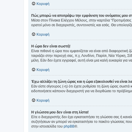
Κορυφή
Πώς μπορώ να αποτρέψω την εμφάνιση του ονόματος μου στ
Μέσα στον Πίνακα Ελέγχου Μέλους, στην καρτέλα “Προτιμήσεις 
ορατοί μόνο σε διαχειριστές, συντονιστές και εσάς. Θα υπολογί
Κορυφή
Η ώρα δεν είναι σωστή!
Είναι πιθανό η ώρα που εμφανίζεται να είναι από διαφορετική 
ταιριάζει στην περιοχή σας, π.χ. Λονδίνο, Παρίσι, Νέα Υόρκη,
μέλη. Εάν δεν έχετε εγγραφεί, αυτή είναι μια καλή ευκαιρία για να
Κορυφή
Έχω αλλάξει τη ζώνη ώρας και η ώρα εξακολουθεί να είναι λ
Εάν είστε σίγουρος (-η) ότι έχετε ρυθμίσει τη ζώνη ώρας σωστά
ειδοποιήσετε κάποιον διαχειριστή για να διορθώσει το πρόβλημ
Κορυφή
Η γλώσσα μου δεν είναι στη λίστα!
Είτε ο διαχειριστής δεν έχει εγκαταστήσει τη γλώσσα σας ή κα
συζητήσεων αν μπορεί να εγκαταστήσει το πακέτο γλώσσας που 
στην ιστοσελίδα του
phpBB
®.