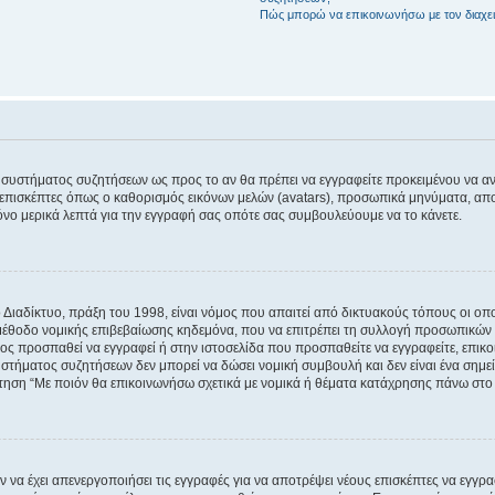
Πώς μπορώ να επικοινωνήσω με τον διαχει
του συστήματος συζητήσεων ως προς το αν θα πρέπει να εγγραφείτε προκειμένου να 
ε επισκέπτες όπως ο καθορισμός εικόνων μελών (avatars), προσωπικά μηνύματα, 
μόνο μερικά λεπτά για την εγγραφή σας οπότε σας συμβουλεύουμε να το κάνετε.
ιαδίκτυο, πράξη του 1998, είναι νόμος που απαιτεί από δικτυακούς τόπους οι ο
μέθοδο νομικής επιβεβαίωσης κηδεμόνα, που να επιτρέπει τη συλλογή προσωπικών 
ποίος προσπαθεί να εγγραφεί ή στην ιστοσελίδα που προσπαθείτε να εγγραφείτε, επ
 συστήματος συζητήσεων δεν μπορεί να δώσει νομική συμβουλή και δεν είναι ένα ση
ώτηση “Με ποιόν θα επικοινωνήσω σχετικά με νομικά ή θέματα κατάχρησης πάνω στο
ν να έχει απενεργοποιήσει τις εγγραφές για να αποτρέψει νέους επισκέπτες να εγγ