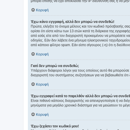
μπορεί επίσης να έχει αποκλείσει την IP διεύθυνσή σας ή να μ
Κορυφή
Έχω κάνει εγγραφή, αλλά δεν μπορώ να συνδεθώ!
Πρώτα, ελέγξτε το όνομα μέλους και τον κωδικό πρόσβασής σας.
ορίσει ότι είστε κάτω των 13 ετών κατά τη διάρκεια της εγγραφ
από εσάς είτε από τον διαχειριστή προκειμένου να μπορέσετε ν
οδηγίες. Εάν δεν λάβετε ένα μήνυμα ηλεκτρονικού ταχυδρομείο
από κάποιο φίλτρο spam. Εάν είστε σίγουρος (-η) ότι η διεύθυ
Κορυφή
Γιατί δεν μπορώ να συνδεθώ;
Υπάρχουν διάφοροι λόγοι για τους οποίους αυτό θα μπορούσε να
διαχειριστή του συστήματος συζητήσεων για να βεβαιωθείτε ότι δ
Κορυφή
Έχω εγγραφεί κατά το παρελθόν αλλά δεν μπορώ να συνδε
Είναι πιθανό κάποιος διαχειριστής να απενεργοποίησε ή να δι
μηνύματα για μεγάλο χρονικό διάστημα για να μειώσουν το μέγε
Κορυφή
Έχω ξεχάσει τον κωδικό μου!