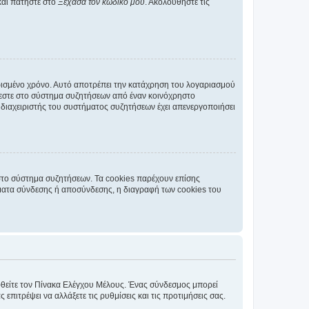
και πατήστε στο
Ξέχασα τον κωδικό μου
. Ακολουθήστε τις
ρισμένο χρόνο. Αυτό αποτρέπει την κατάχρηση του λογαριασμού
έεστε στο σύστημα συζητήσεων από έναν κοινόχρηστο
 ο διαχειριστής του συστήματος συζητήσεων έχει απενεργοποιήσει
στο σύστημα συζητήσεων. Τα cookies παρέχουν επίσης
ματα σύνδεσης ή αποσύνδεσης, η διαγραφή των cookies του
εφθείτε τον Πίνακα Ελέγχου Μέλους. Ένας σύνδεσμος μπορεί
ιτρέψει να αλλάξετε τις ρυθμίσεις και τις προτιμήσεις σας.