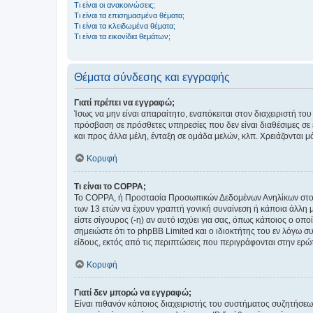
Τι είναι οι ανακοινώσεις;
Τι είναι τα επισημασμένα θέματα;
Τι είναι τα κλειδωμένα θέματα;
Τι είναι τα εικονίδια θεμάτων;
Θέματα σύνδεσης και εγγραφής
Γιατί πρέπει να εγγραφώ;
Ίσως να μην είναι απαραίτητο, εναπόκειται στον διαχειριστή 
πρόσβαση σε πρόσθετες υπηρεσίες που δεν είναι διαθέσιμες σ
και προς άλλα μέλη, ένταξη σε ομάδα μελών, κλπ. Χρειάζονται 
Κορυφή
Τι είναι το COPPA;
Το COPPA, ή Προστασία Προσωπικών Δεδομένων Ανηλίκων στο Δ
των 13 ετών να έχουν γραπτή γονική συναίνεση ή κάποια άλλη 
είστε σίγουρος (-η) αν αυτό ισχύει για σας, όπως κάποιος ο ο
σημειώστε ότι το phpBB Limited και ο ιδιοκτήτης του εν λόγω
είδους, εκτός από τις περιπτώσεις που περιγράφονται στην ερ
Κορυφή
Γιατί δεν μπορώ να εγγραφώ;
Είναι πιθανόν κάποιος διαχειριστής του συστήματος συζητήσεω