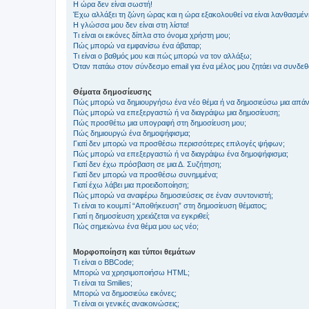
Η ώρα δεν είναι σωστή!
Έχω αλλάξει τη ζώνη ώρας και η ώρα εξακολουθεί να είναι λανθασμέν
Η γλώσσα μου δεν είναι στη λίστα!
Τι είναι οι εικόνες δίπλα στο όνομα χρήστη μου;
Πώς μπορώ να εμφανίσω ένα άβαταρ;
Τι είναι ο βαθμός μου και πώς μπορώ να τον αλλάξω;
Όταν πατάω στον σύνδεσμο email για ένα μέλος μου ζητάει να συνδε
Θέματα δημοσίευσης
Πώς μπορώ να δημιουργήσω ένα νέο θέμα ή να δημοσιεύσω μια απάν
Πώς μπορώ να επεξεργαστώ ή να διαγράψω μια δημοσίευση;
Πώς προσθέτω μια υπογραφή στη δημοσίευση μου;
Πώς δημιουργώ ένα δημοψήφισμα;
Γιατί δεν μπορώ να προσθέσω περισσότερες επιλογές ψήφων;
Πώς μπορώ να επεξεργαστώ ή να διαγράψω ένα δημοψήφισμα;
Γιατί δεν έχω πρόσβαση σε μια Δ. Συζήτηση;
Γιατί δεν μπορώ να προσθέσω συνημμένα;
Γιατί έχω λάβει μια προειδοποίηση;
Πώς μπορώ να αναφέρω δημοσιεύσεις σε έναν συντονιστή;
Τι είναι το κουμπί “Αποθήκευση” στη δημοσίευση θέματος;
Γιατί η δημοσίευση χρειάζεται να εγκριθεί;
Πώς σημειώνω ένα θέμα μου ως νέο;
Μορφοποίηση και τύποι θεμάτων
Τι είναι ο BBCode;
Μπορώ να χρησιμοποιήσω HTML;
Τι είναι τα Smilies;
Μπορώ να δημοσιεύω εικόνες;
Τι είναι οι γενικές ανακοινώσεις;