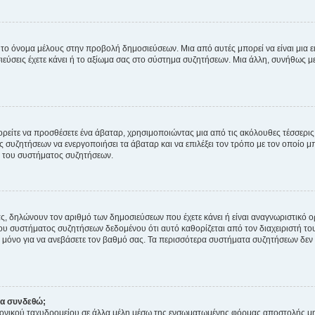
 το όνομα μέλους στην προβολή δημοσιεύσεων. Μια από αυτές μπορεί να είναι μια ει
σεις έχετε κάνει ή το αξίωμα σας στο σύστημα συζητήσεων. Μια άλλη, συνήθως μεγ
ρείτε να προσθέσετε ένα άβαταρ, χρησιμοποιώντας μια από τις ακόλουθες τέσσερι
συζητήσεων να ενεργοποιήσει τα άβαταρ και να επιλέξει τον τρόπο με τον οποίο μπ
ή του συστήματος συζητήσεων.
ς, δηλώνουν τον αριθμό των δημοσιεύσεων που έχετε κάνει ή είναι αναγνωριστικό ορι
του συστήματος συζητήσεων δεδομένου ότι αυτό καθορίζεται από τον διαχειριστή 
μόνο για να ανεβάσετε τον βαθμό σας. Τα περισσότερα συστήματα συζητήσεων δεν τ
να συνδεθώ;
ονικού ταχυδρομείου σε άλλα μέλη μέσω της ενσωματωμένης φόρμας αποστολής μη