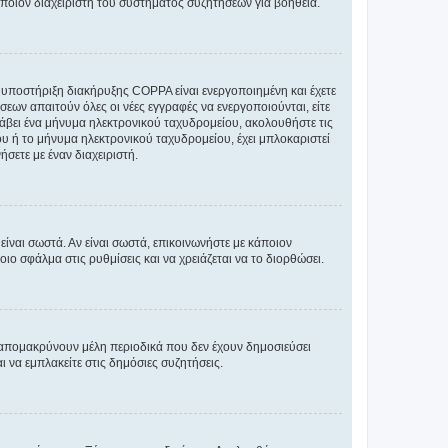
άποιον διαχειριστή του συστήματος συζητήσεων για βοήθεια.
η υποστήριξη διακήρυξης COPPA είναι ενεργοποιημένη και έχετε
σεων απαιτούν όλες οι νέες εγγραφές να ενεργοποιούνται, είτε
 λάβει ένα μήνυμα ηλεκτρονικού ταχυδρομείου, ακολουθήστε τις
υ ή το μήνυμα ηλεκτρονικού ταχυδρομείου, έχει μπλοκαριστεί
σετε με έναν διαχειριστή.
ίναι σωστά. Αν είναι σωστά, επικοινωνήστε με κάποιον
οιο σφάλμα στις ρυθμίσεις και να χρειάζεται να το διορθώσει.
 απομακρύνουν μέλη περιοδικά που δεν έχουν δημοσιεύσει
 να εμπλακείτε στις δημόσιες συζητήσεις.