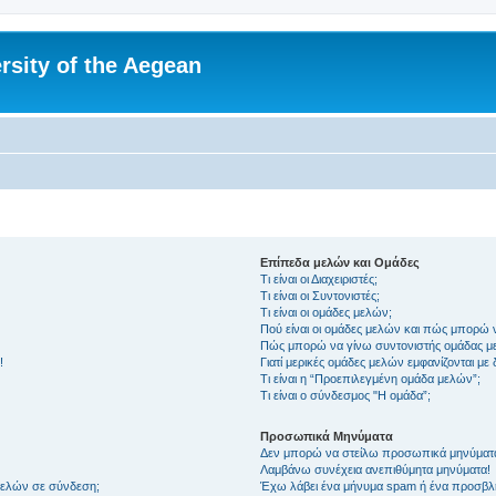
rsity of the Aegean
Επίπεδα μελών και Ομάδες
Τι είναι οι Διαχειριστές;
Τι είναι οι Συντονιστές;
Τι είναι οι ομάδες μελών;
Πού είναι οι ομάδες μελών και πώς μπορώ 
Πώς μπορώ να γίνω συντονιστής ομάδας μ
!
Γιατί μερικές ομάδες μελών εμφανίζονται με
Τι είναι η “Προεπιλεγμένη ομάδα μελών”;
Τι είναι ο σύνδεσμος "Η ομάδα”;
Προσωπικά Μηνύματα
Δεν μπορώ να στείλω προσωπικά μηνύματ
Λαμβάνω συνέχεια ανεπιθύμητα μηνύματα!
μελών σε σύνδεση;
Έχω λάβει ένα μήνυμα spam ή ένα προσβλη