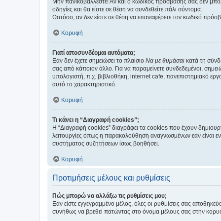
Μην πανικοβάλλεστε! Αν και ο κωδικός πρόσβασής σας δεν μπορ
οδηγίες και θα είστε σε θέση να συνδεθείτε πάλι σύντομα.
Ωστόσο, αν δεν είστε σε θέση να επαναφέρετε τον κωδικό πρόσ
Κορυφή
Γιατί αποσυνδέομαι αυτόματα;
Εάν δεν έχετε σημειώσει το πλαίσιο
Να με θυμάσαι
κατά τη σύνδ
σας από κάποιον άλλο. Για να παραμείνετε συνδεδεμένοι, σημει
υπολογιστή, π.χ. βιβλιοθήκη, internet cafe, πανεπιστημιακό ερ
αυτό το χαρακτηριστικό.
Κορυφή
Τι κάνει η “Διαγραφή cookies”;
Η “Διαγραφή cookies” διαγράφει τα cookies που έχουν δημιου
λειτουργίες όπως η παρακολούθηση αναγνωσμένων εάν είναι εν
συστήματος συζητήσεων ίσως βοηθήσει.
Κορυφή
Προτιμήσεις μέλους και ρυθμίσεις
Πώς μπορώ να αλλάξω τις ρυθμίσεις μου;
Εάν είστε εγγεγραμμένο μέλος, όλες οι ρυθμίσεις σας αποθηκε
συνήθως να βρεθεί πατώντας στο όνομα μέλους σας στην κορυφή