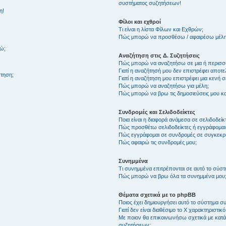
συστήματος συζητήσεων!
η!
Φίλοι και εχθροί
Τι είναι η λίστα Φίλων και Εχθρών;
Πώς μπορώ να προσθέσω / αφαιρέσω μέλη 
θώ;
Αναζήτηση στις Δ. Συζητήσεις
Πώς μπορώ να αναζητήσω σε μια ή περισσό
Γιατί η αναζήτησή μου δεν επιστρέφει αποτ
τηση;
Γιατί η αναζήτηση μου επιστρέφει μια κενή σ
Πώς μπορώ να αναζητήσω για μέλη;
Πώς μπορώ να βρω τις δημοσιεύσεις μου και
Συνδρομές και Σελιδοδείκτες
Ποια είναι η διαφορά ανάμεσα σε σελιδοδείκ
Πώς προσθέτω σελιδοδείκτες ή εγγράφομαι
Πώς εγγράφομαι σε συνδρομές σε συγκεκριμ
Πώς αφαιρώ τις συνδρομές μου;
Συνημμένα
Τι συνημμένα επιτρέπονται σε αυτό το σύσ
Πώς μπορώ να βρω όλα τα συνημμένα μου
Θέματα σχετικά με το phpBB
Ποιος έχει δημιουργήσει αυτό το σύστημα 
Γιατί δεν είναι διαθέσιμο το Χ χαρακτηριστικό
Με ποιον θα επικοινωνήσω σχετικά με κατάχ
συζητήσεων;