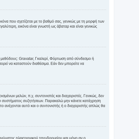
κόνα που σχετίζεται με το βαθμό σας, γενικώς με τη μορφή των
αλύτερη, εικόνα είναι γνωστή ως άβαταρ και είναι γενικώς
ς μεθόδους: Gravatar, Γκαλερί, Φόρτωση από σύνδεσμο ή
ορεί να καταστούν διαθέσιμα. Εάν δεν μπορείτε να
σμένων μελών, π.χ. συντονιστές και διαχειριστές. Γενικώς, δεν
του συστήματος συζητήσεων. Παρακαλώ μην κάνετε κατάχρηση
ο ανέχονται αυτό και ο συντονιστής ή ο διαχειριστής απλώς θα
νύματος ηλεκτρονικού ταχυδρομείου και μόνο αν ο