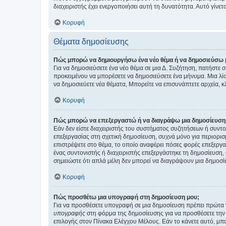
διαχειριστής έχει ενεργοποιήσει αυτή τη δυνατότητα. Αυτό γί
Κορυφή
Θέματα δημοσίευσης
Πώς μπορώ να δημιουργήσω ένα νέο θέμα ή να δημοσιεύσω 
Για να δημοσιεύσετε ένα νέο θέμα σε μια Δ. Συζήτηση, πατήστε 
προκειμένου να μπορέσετε να δημοσιεύσετε ένα μήνυμα. Μια λίσ
να δημοσιεύετε νέα θέματα, Μπορείτε να επισυνάπτετε αρχεία, κ
Κορυφή
Πώς μπορώ να επεξεργαστώ ή να διαγράψω μια δημοσίευση
Εάν δεν είστε διαχειριστής του συστήματος συζητήσεων ή συντο
επεξεργασίας στη σχετική δημοσίευση, συχνά μόνο για περιορισ
επιστρέψετε στο θέμα, το οποίο αναφέρει πόσες φορές επεξεργασ
ένας συντονιστής ή διαχειριστής επεξεργάστηκε τη δημοσίευση,
σημειώστε ότι απλά μέλη δεν μπορεί να διαγράψουν μια δημοσίε
Κορυφή
Πώς προσθέτω μια υπογραφή στη δημοσίευση μου;
Για να προσθέσετε υπογραφή σε μια δημοσίευση πρέπει πρώτα ν
υπογραφής
στη φόρμα της δημοσίευσης για να προσθέσετε την
επιλογής στον Πίνακα Ελέγχου Μέλους. Εάν το κάνετε αυτό, μπ