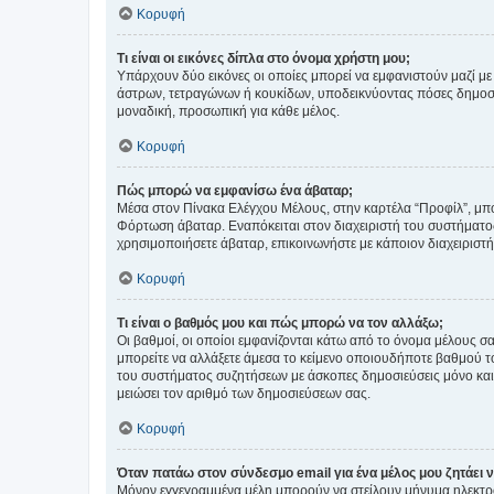
Κορυφή
Τι είναι οι εικόνες δίπλα στο όνομα χρήστη μου;
Υπάρχουν δύο εικόνες οι οποίες μπορεί να εμφανιστούν μαζί με
άστρων, τετραγώνων ή κουκίδων, υποδεικνύοντας πόσες δημοσιεύ
μοναδική, προσωπική για κάθε μέλος.
Κορυφή
Πώς μπορώ να εμφανίσω ένα άβαταρ;
Μέσα στον Πίνακα Ελέγχου Μέλους, στην καρτέλα “Προφίλ”, μπο
Φόρτωση άβαταρ. Εναπόκειται στον διαχειριστή του συστήματος 
χρησιμοποιήσετε άβαταρ, επικοινωνήστε με κάποιον διαχειριστ
Κορυφή
Τι είναι ο βαθμός μου και πώς μπορώ να τον αλλάξω;
Οι βαθμοί, οι οποίοι εμφανίζονται κάτω από το όνομα μέλους σα
μπορείτε να αλλάξετε άμεσα το κείμενο οποιουδήποτε βαθμού 
του συστήματος συζητήσεων με άσκοπες δημοσιεύσεις μόνο και 
μειώσει τον αριθμό των δημοσιεύσεων σας.
Κορυφή
Όταν πατάω στον σύνδεσμο email για ένα μέλος μου ζητάει 
Μόνον εγγεγραμμένα μέλη μπορούν να στείλουν μήνυμα ηλεκτρ