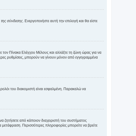
α της σύνδεσης
. Ενεργοποιήστε αυτή την επιλογή και θα είστε
τε τον Πίνακα Ελέγχου Μέλους και αλλάξτε τη ζώνη ώρας για να
ότερες ρυθμίσεις, μπορούν να γίνουν μόνον από εγγεγραμμένα
ο ρολόι του διακομιστή είναι εσφαλμένη. Παρακαλώ να
 να ζητήσετε από κάποιον διαχειριστή του συστήματος
έα μετάφραση. Περισσότερες πληροφορίες μπορείτε να βρείτε