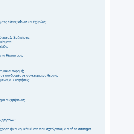
στις λίστες Φίλων και Εχθρών;
τερες Δ. Συζητήσεις;
ελέσματα;
ελίδα;
 τα θέματά μου;
τη και συνδρομή;
 σε συνδρομές σε συγκεκριμένα θέματα;
ένες Δ. Συζητήσεις;
τημα συζητήσεων;
;
συζητήσεων;
;
ρηση ή/και νομικά θέματα που σχετίζονται με αυτό το σύστημα