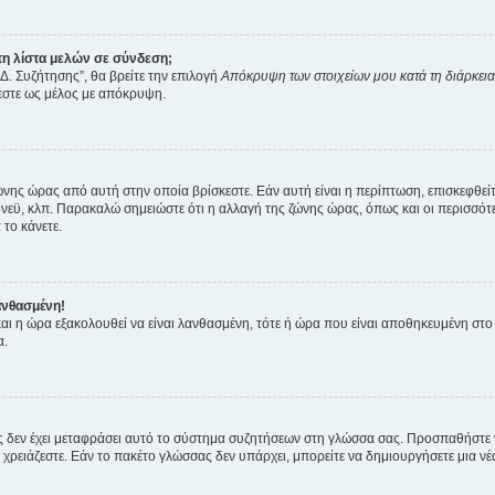
η λίστα μελών σε σύνδεση;
Δ. Συζήτησης”, θα βρείτε την επιλογή
Απόκρυψη των στοιχείων μου κατά τη διάρκει
ζεστε ως μέλος με απόκρυψη.
ζώνης ώρας από αυτή στην οποία βρίσκεστε. Εάν αυτή είναι η περίπτωση, επισκεφθεί
 Σίδνεϋ, κλπ. Παρακαλώ σημειώστε ότι η αλλαγή της ζώνης ώρας, όπως και οι περισσ
 το κάνετε.
ανθασμένη!
 και η ώρα εξακολουθεί να είναι λανθασμένη, τότε ή ώρα που είναι αποθηκευμένη στ
α.
νείς δεν έχει μεταφράσει αυτό το σύστημα συζητήσεων στη γλώσσα σας. Προσπαθήστε
χρειάζεστε. Εάν το πακέτο γλώσσας δεν υπάρχει, μπορείτε να δημιουργήσετε μια ν