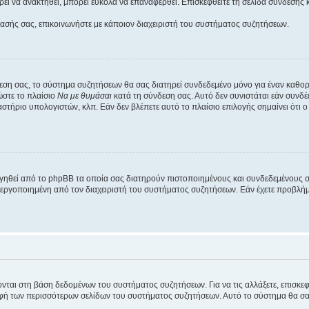
εί να ανακτηθεί, μπορεί εύκολα να επαναφερθεί. Επισκεφθείτε τη σελίδα σύνδεσης 
βασής σας, επικοινωνήστε με κάποιον διαχειριστή του συστήματος συζητήσεων.
εση σας, το σύστημα συζητήσεων θα σας διατηρεί συνδεδεμένο μόνο για έναν καθο
ώστε το πλαίσιο
Να με θυμάσαι
κατά τη σύνδεση σας. Αυτό δεν συνιστάται εάν συνδ
γαστήριο υπολογιστών, κλπ. Εάν δεν βλέπετε αυτό το πλαίσιο επιλογής σημαίνει ότι
ργηθεί από το phpBB τα οποία σας διατηρούν πιστοποιημένους και συνδεδεμένους 
εργοποιημένη από τον διαχειριστή του συστήματος συζητήσεων. Εάν έχετε προβλή
ύονται στη βάση δεδομένων του συστήματος συζητήσεων. Για να τις αλλάξετε, επισκ
 των περισσότερων σελίδων του συστήματος συζητήσεων. Αυτό το σύστημα θα σας επ