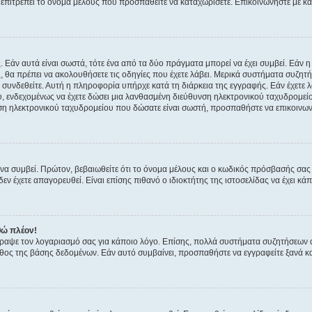
ην επιτρέπει το όνομα μέλους που προσπαθείτε να καταχωρίσετε. Επικοινωνήστε με κ
 Εάν αυτά είναι σωστά, τότε ένα από τα δύο πράγματα μπορεί να έχει συμβεί. Εάν 
ής, θα πρέπει να ακολουθήσετε τις οδηγίες που έχετε λάβει. Μερικά συστήματα συζητή
α συνδεθείτε. Αυτή η πληροφορία υπήρχε κατά τη διάρκεια της εγγραφής. Εάν έχετε
υ, ενδεχομένως να έχετε δώσει μια λανθασμένη διεύθυνση ηλεκτρονικού ταχυδρομείο
νση ηλεκτρονικού ταχυδρομείου που δώσατε είναι σωστή, προσπαθήστε να επικοινωνή
 συμβεί. Πρώτον, βεβαιωθείτε ότι το όνομα μέλους και ο κωδικός πρόσβασής σας ε
εν έχετε απαγορευθεί. Είναι επίσης πιθανό ο ιδιοκτήτης της ιστοσελίδας να έχει κάπ
θώ πλέον!
έγραψε τον λογαριασμό σας για κάποιο λόγο. Επίσης, πολλά συστήματα συζητήσεων
θος της βάσης δεδομένων. Εάν αυτό συμβαίνει, προσπαθήστε να εγγραφείτε ξανά και