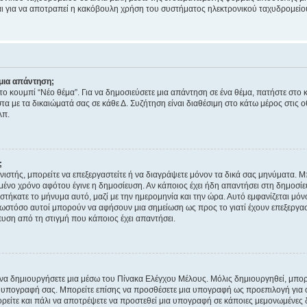
νεται για να αποτραπεί η κακόβουλη χρήση του συστήματος ηλεκτρονικού ταχυδρομεί
μια απάντηση;
στο κουμπί “Νέο θέμα”. Για να δημοσιεύσετε μια απάντηση σε ένα θέμα, πατήστε στο 
τα με τα δικαιώματά σας σε κάθε Δ. Συζήτηση είναι διαθέσιμη στο κάτω μέρος στις 
λπ.
;
νιστής, μπορείτε να επεξεργαστείτε ή να διαγράψετε μόνον τα δικά σας μηνύματα. 
μένο χρόνο αφότου έγινε η δημοσίευση. Αν κάποιος έχει ήδη απαντήσει στη δημοσίε
τήκατε το μήνυμα αυτό, μαζί με την ημερομηνία και την ώρα. Αυτό εμφανίζεται μόνο
 ωστόσο αυτοί μπορούν να αφήσουν μια σημείωση ως προς το γιατί έχουν επεξεργασ
υση από τη στιγμή που κάποιος έχει απαντήσει.
α δημιουργήσετε μια μέσω του Πίνακα Ελέγχου Μέλους. Μόλις δημιουργηθεί, μπορε
 υπογραφή σας. Μπορείτε επίσης να προσθέσετε μια υπογραφή ως προεπιλογή για ό
ορείτε και πάλι να αποτρέψετε να προστεθεί μια υπογραφή σε κάποιες μεμονωμένες