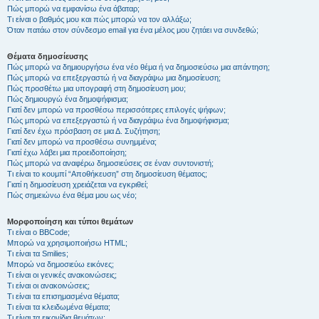
Πώς μπορώ να εμφανίσω ένα άβαταρ;
Τι είναι ο βαθμός μου και πώς μπορώ να τον αλλάξω;
Όταν πατάω στον σύνδεσμο email για ένα μέλος μου ζητάει να συνδεθώ;
Θέματα δημοσίευσης
Πώς μπορώ να δημιουργήσω ένα νέο θέμα ή να δημοσιεύσω μια απάντηση;
Πώς μπορώ να επεξεργαστώ ή να διαγράψω μια δημοσίευση;
Πώς προσθέτω μια υπογραφή στη δημοσίευση μου;
Πώς δημιουργώ ένα δημοψήφισμα;
Γιατί δεν μπορώ να προσθέσω περισσότερες επιλογές ψήφων;
Πώς μπορώ να επεξεργαστώ ή να διαγράψω ένα δημοψήφισμα;
Γιατί δεν έχω πρόσβαση σε μια Δ. Συζήτηση;
Γιατί δεν μπορώ να προσθέσω συνημμένα;
Γιατί έχω λάβει μια προειδοποίηση;
Πώς μπορώ να αναφέρω δημοσιεύσεις σε έναν συντονιστή;
Τι είναι το κουμπί “Αποθήκευση” στη δημοσίευση θέματος;
Γιατί η δημοσίευση χρειάζεται να εγκριθεί;
Πώς σημειώνω ένα θέμα μου ως νέο;
Μορφοποίηση και τύποι θεμάτων
Τι είναι ο BBCode;
Μπορώ να χρησιμοποιήσω HTML;
Τι είναι τα Smilies;
Μπορώ να δημοσιεύω εικόνες;
Τι είναι οι γενικές ανακοινώσεις;
Τι είναι οι ανακοινώσεις;
Τι είναι τα επισημασμένα θέματα;
Τι είναι τα κλειδωμένα θέματα;
Τι είναι τα εικονίδια θεμάτων;