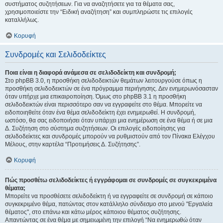
συστήματος συζητήσεων. Για να αναζητήσετε για τα θέματα σας,
χρησιμοποιείστε την “Ειδική αναζήτηση” και συμπληρώστε τις επιλογές
καταλλήλως.
Κορυφή
Συνδρομές και Σελιδοδείκτες
Ποια είναι η διαφορά ανάμεσα σε σελιδοδείκτη και συνδρομή;
Στο phpBB 3.0, η προσθήκη σελιδοδεικτών θεμάτων λειτουργούσε όπως η
προσθήκη σελιδοδεικτών σε ένα πρόγραμμα περιήγησης. Δεν ενημερωνόσασταν
όταν υπήρχε μια επικαιροποίηση. Όμως στο phpBB 3.1 η προσθήκη
σελιδοδεικτών είναι περισσότερο σαν να εγγραφείτε στο θέμα. Μπορείτε να
ειδοποιηθείτε όταν ένα θέμα σελιδοδείκτη έχει ενημερωθεί. Η συνδρομή,
ωστόσο, θα σας ειδοποιήσει όταν υπάρχει μια ενημέρωση σε ένα θέμα ή σε μια
Δ. Συζήτηση στο σύστημα συζητήσεων. Οι επιλογές ειδοποίησης για
σελιδοδείκτες και συνδρομές μπορούν να ρυθμιστούν από τον Πίνακα Ελέγχου
Μέλους, στην καρτέλα “Προτιμήσεις Δ. Συζήτησης”.
Κορυφή
Πώς προσθέτω σελιδοδείκτες ή εγγράφομαι σε συνδρομές σε συγκεκριμένα
θέματα;
Μπορείτε να προσθέσετε σελιδοδείκτη ή να εγγραφείτε σε συνδρομή σε κάποιο
συγκεκριμένο θέμα, πατώντας στον κατάλληλο σύνδεσμο στο μενού "Εργαλεία
θέματος", στο επάνω και κάτω μέρος κάποιου θέματος συζήτησης.
Απαντώντας σε ένα θέμα με σημειωμένη την επιλογή “Να ενημερωθώ όταν