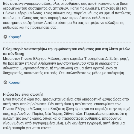
Εάν είστε εγγεγραμμένο μέλος, όλες οι ρυθμίσεις σας αποθηκεύονται στη βάση
δεδομένων του συστήματος συζητήσεων. Για να τις αλλάξετε, επισκεφθείτε τον
Πίνακα Ελέγχου Μέλους. Ένας σύνδεσμος μπορεί συνήθως να βρεθεί πατώντας
στο όνομα μέλους σας στην κορυφή των περισσότερων σελίδων του
συστήματος συζητήσεων. Αυτό το σύστημα θα σας επιτρέψει να αλλάξετε τις
ρυθμίσεις και τις προτιμήσεις σας.
Κορυφή
Πώς μπορώ να αποτρέψω την εμφάνιση του ονόματος μου στη λίστα μελών
σε σύνδεση;
Μέσα στον Πίνακα Ελέγχου Μέλους, στην καρτέλα “Προτιμήσεις Δ. Συζήτησης”,
θα βρείτε την επιλογή
Απόκρυψη των στοιχείων μου κατά τη διάρκεια της
σύνδεσης
. Ενεργοποιήστε αυτή την επιλογή και θα είστε ορατοί μόνο σε
διαχειριστές, συντονιστές και εσάς. Θα υπολογίζεστε ως μέλος με απόκρυψη.
Κορυφή
Η ώρα δεν είναι σωστή!
Είναι πιθανό η ώρα που εμφανίζεται να είναι από διαφορετική ζώνης ώρας από
αυτή στην οποία βρίσκεστε. Εάν αυτή είναι η περίπτωση, επισκεφθείτε τον
Πίνακα Ελέγχου Μέλους και αλλάξτε τη ζώνη ώρας για να ταιριάζει στην περιοχή
σας, π.χ. Λονδίνο, Παρίσι, Νέα Υόρκη, Σίδνεϋ, κλπ. Παρακαλώ σημειώστε ότι η
αλλαγή της ζώνης ώρας, όπως και οι περισσότερες ρυθμίσεις, μπορούν να
γίνουν μόνον από εγγεγραμμένα μέλη. Εάν δεν έχετε εγγραφεί, αυτή είναι μια
καλή ευκαιρία για να το κάνετε.