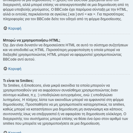
αντικείμενα σε μια δημοσίευση. Η χρήση του BBCode χορηγείται από τον
διαχειριστή, αλλά μπορεί επίσης να απενεργοποιηθεί σε μια δημοσίευση από τη
φόρμα υποβολής μηνύματος. Ο BBCode έχει παρόμοια σύνταξη με την HTML,
αλλά οι εντολές περικλείονται σε αγκύλες [ και ] αντί < και >. Για περισσότερες
πληροφορίες για τον BBCode δείτε τον οδηγό από τη φόρμα δημοσίευσης.
Κορυφή
Μπορώ να χρησιμοποιήσω HTML;
Όχι. Δεν είναι δυνατόν να δημοσιεύσετε HTML σε αυτό το σύστημα συζητήσεων
και να αποδοθεί ως HTML. Περισσότερη μορφοποίηση η οποία μπορεί να
διεξαχθεί χρησιμοποιώντας HTML μπορεί να εφαρμοστεί χρησιμοποιώντας
BBCode αντί αυτού.
Κορυφή
Τι είναι τα Smilies;
Τα Smilies, ή Emoticons, είναι μικρά εικονίδια τα οποία μπορούν να
χρησιμοποιηθούν για να εκφράσουν συναίσθημα χρησιμοποιώντας έναν
σύντομο κώδικα, π.χ. :) υποδηλώνει ευτυχισμένος, ενώ :( υποδηλώνει
λυπημένος. Η πλήρης λίστα των εικονιδίων μπορεί να εμφανιστεί στη φόρμα
δημοσίευσης. Προσπαθήστε να μη χρησιμοποιείτε καταχρηστικώς τα smilies,
καθώς μπορεί να καταστήσουν μια δημοσίευση μη αναγνώσιμη και κάποιος
συντονιστής ίσως να επεξεργαστεί ή να αφαιρέσει τη δημοσίευση ολόκληρη. Ο
διαχειριστής του συστήματος μπορεί επίσης να θέσει ένα όριο στον αριθμό των
smilies που μπορείτε να χρησιμοποιήσετε σε μια δημοσίευση.