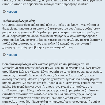
Γενικώς, οι συντονιστές υπάρχουν για να αποτρέπουν μέλη από το να βγαίνουν
εκτός θέματος ή να δημοσιεύουν καταχρηστικό ή προσβλητικό υλικό.
Κορυφή
Τι είναι οι ομάδες μελών;
Οι ομάδες μελών είναι ομάδες από μέλη οι οποίες μοιράζουν την κοινότητα σε
διαχειρίσιμα τμήματα με τα οποία οι διαχειριστές του συστήματος συζητήσεων
μπορούν να εργαστούν. Κάθε μέλος μπορεί να ανήκει σε διάφορες ομάδες και
σε κάθε ομάδα μπορεί να έχουν ανατεθεί επιμέρους δικαιώματα πρόσβασης.
Αυτό παρέχει έναν εύκολο τρόπο σε διαχειριστές να αλλάξουν τα δικαιώματα για
πολλά μέλη ταυτόχρονα, όπως είναι αλλαγή δικαιωμάτων συντονιστή ή
χορήγηση στα μέλη πρόσβαση σε μια ιδιωτική συζήτηση.
Κορυφή
Πού είναι οι ομάδες μελών και πώς μπορώ να συμμετάσχω σε μια;
Μπορείτε να δείτε όλες τις ομάδες μελών μέσω του συνδέσμου “Ομάδες μελών”
στον Πίνακα Ελέγχου Μέλους. Εάν επιθυμείτε να ενταχθείτε σε μια, προχωρήστε
πατώντας το κατάλληλο κουμπί. Ωστόσο, δεν έχουν όλες οι ομάδες μελών
ανοιχτή πρόσβαση. Μερικές μπορεί να χρειάζονται έγκριση για ένταξη, μερικές
μπορεί να είναι κλειστές και μερικές μπορεί ακόμη και να έχουν κρυφές ιδιότητες
μελών. Εάν η ομάδα είναι ανοιχτή, μπορείτε να ενταχθείτε πατώντας στο
κατάλληλο κουμπί. Εάν χρειάζεται έγκριση για ένταξη μπορείτε να ζητήσετε να
ενταχθείτε πατώντας στο κατάλληλο κουμπί. Ο συντονιστής της ομάδας θα
χρειαστεί να εγκρίνει το αίτημα σας και ίσως σας ρωτήσει γιατί θέλετε να
ενταχθείτε στην ομάδα. Παρακαλώ μην παρενοχλήσετε τον συντονιστή ομάδας