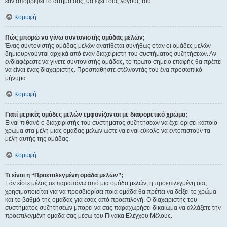
εάν απορρίψει το αίτημα σας, θα έχει τους λόγους του.
Κορυφή
Πώς μπορώ να γίνω συντονιστής ομάδας μελών;
Ένας συντονιστής ομάδας μελών ανατίθεται συνήθως όταν οι ομάδες μελών
δημιουργούνται αρχικά από έναν διαχειριστή του συστήματος συζητήσεων. Αν
ενδιαφέρεστε να γίνετε συντονιστής ομάδας, το πρώτο σημείο επαφής θα πρέπει
να είναι ένας διαχειριστής. Προσπαθήστε στέλνοντάς του ένα προσωπικό
μήνυμα.
Κορυφή
Γιατί μερικές ομάδες μελών εμφανίζονται με διαφορετικό χρώμα;
Είναι πιθανό ο διαχειριστής του συστήματος συζητήσεων να έχει ορίσει κάποιο
χρώμα στα μέλη μιας ομάδας μελών ώστε να είναι εύκολο να εντοπιστούν τα
μέλη αυτής της ομάδας.
Κορυφή
Τι είναι η “Προεπιλεγμένη ομάδα μελών”;
Εάν είστε μέλος σε παραπάνω από μια ομάδα μελών, η προεπιλεγμένη σας
χρησιμοποιείται για να προσδιορίσει ποια ομάδα θα πρέπει να δείξει το χρώμα
και το βαθμό της ομάδας για εσάς από προεπιλογή. Ο διαχειριστής του
συστήματος συζητήσεων μπορεί να σας παραχωρήσει δικαίωμα να αλλάξετε την
προεπιλεγμένη ομάδα σας μέσω του Πίνακα Ελέγχου Μέλους.