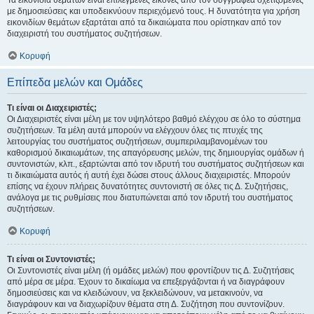
Τα εικονίδια θεμάτων είναι επιλεγμένες εικόνες από τον συγγραφέα σχετιζόμενες
με δημοσιεύσεις και υποδεικνύουν περιεχόμενό τους. Η δυνατότητα για χρήση
εικονιδίων θεμάτων εξαρτάται από τα δικαιώματα που ορίστηκαν από τον
διαχειριστή του συστήματος συζητήσεων.
Κορυφή
Επίπεδα μελών και Ομάδες
Τι είναι οι Διαχειριστές;
Οι Διαχειριστές είναι μέλη με τον υψηλότερο βαθμό ελέγχου σε όλο το σύστημα
συζητήσεων. Τα μέλη αυτά μπορούν να ελέγχουν όλες τις πτυχές της
λειτουργίας του συστήματος συζητήσεων, συμπεριλαμβανομένων του
καθορισμού δικαιωμάτων, της απαγόρευσης μελών, της δημιουργίας ομάδων ή
συντονιστών, κλπ., εξαρτώνται από τον ιδρυτή του συστήματος συζητήσεων και
τι δικαιώματα αυτός ή αυτή έχει δώσει στους άλλους διαχειριστές. Μπορούν
επίσης να έχουν πλήρεις δυνατότητες συντονιστή σε όλες τις Δ. Συζητήσεις,
ανάλογα με τις ρυθμίσεις που διατυπώνεται από τον ιδρυτή του συστήματος
συζητήσεων.
Κορυφή
Τι είναι οι Συντονιστές;
Οι Συντονιστές είναι μέλη (ή ομάδες μελών) που φροντίζουν τις Δ. Συζητήσεις
από μέρα σε μέρα. Έχουν το δικαίωμα να επεξεργάζονται ή να διαγράφουν
δημοσιεύσεις και να κλειδώνουν, να ξεκλειδώνουν, να μετακινούν, να
διαγράφουν και να διαχωρίζουν θέματα στη Δ. Συζήτηση που συντονίζουν.