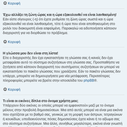
Κορυφή
Έχω αλλάξει τη ζώνη ώρας και η ώρα εξακολουθεί να είναι λανθασμένη!
Εάν είστε σίγουρος (-η) ότι έχετε ρυθμίσει τη ζώνη ώρας σωστά και η ώρα
εξακολουθεί να είναι λανθασμένη, τότε ή ώρα που είναι αποθηκευμένη στο
ρολόι του διακομιστή είναι εσφαλμένη. Παρακαλώ να ειδοποιήσετε κάποιον
διαχειριστή για να διορθώσει το πρόβλημα.
Κορυφή
Η γλώσσα μου δεν είναι στη λίστα!
Είτε ο διαχειριστής δεν έχει εγκαταστήσει τη γλώσσα σας ή κανείς δεν έχει
μεταφράσει αυτό το σύστημα συζητήσεων στη γλώσσα σας. Προσπαθήστε να
ζητήσετε από κάποιον διαχειριστή του συστήματος συζητήσεων αν μπορεί να
εγκαταστήσει το πακέτο γλώσσας που χρειάζεστε. Εάν το πακέτο γλώσσας δεν
υπάρχει, μπορείτε να δημιουργήσετε μια νέα μετάφραση. Περισσότερες
πληροφορίες μπορείτε να βρείτε στην ιστοσελίδα του
phpBB
®.
Κορυφή
Τι είναι οι εικόνες δίπλα στο όνομα χρήστη μου;
Υπάρχουν δύο εικόνες οι οποίες μπορεί να εμφανιστούν μαζί με το όνομα
μέλους στην προβολή δημοσιεύσεων. Μια από αυτές μπορεί να είναι μια εικόνα
που σχετίζεται με το βαθμό σας, γενικώς με τη μορφή των άστρων, τετραγώνων
ή κουκίδων, υποδεικνύοντας πόσες δημοσιεύσεις έχετε κάνει ή το αξίωμα σας
στο σύστημα συζητήσεων. Μια άλλη, συνήθως μεγαλύτερη, εικόνα είναι γνωστή