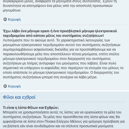
συγκεκριμένο μέλος, αναφέρετε τα μηνύματα στους συντονιστές. Έχουν τη
δυνατότητα να αποτρέψουν ένα μέλος από την αποστολή προσωπικών
μηνυμάτων.
Κορυφή
Έχω λάβει ένα μήνυμα spam ή ένα προσβλητικό μήνυμα ηλεκτρονικού
ταχυδρομείου από κάποιο μέλος του συστήματος συζητήσεων!
Λυπούμαστε που το ακούμε αυτό. Το χαρακτηριστικό λειτουργίας των
μηνυμάτων ηλεκτρονικού ταχυδρομείου αυτού του συστήματος συζητήσεων
συμπεριλαμβάνουν ασφαλιστικές δικλείδες για να προσπαθήσουμε και να
παρακολουθήσουμε μέλη που αποστέλλουν τέτοια μηνύματα, οπότε στείλτε
μήνυμα ηλεκτρονικού ταχυδρομείου στον διαχειριστή του συστήματος
συζητήσεων με πλήρες αντίγραφο του μηνύματος που λάβατε. Είναι πολύ
σημαντικό να υπάρχουν οι κεφαλίδες που περιέχουν τα στοιχεία του μέλους το
οποίο απέστειλε το μήνυμα ηλεκτρονικού ταχυδρομείου. Ο διαχειριστής του
συστήματος συζητήσεων μπορεί στη συνέχεια να λάβει μέτρα.
Κορυφή
Φίλοι και εχθροί
Τι είναι η λίστα Φίλων και Εχθρών;
Μπορείτε να χρησιμοποιήσετε αυτές τις λίστες για να οργανώσετε τα μέλη του
συστήματος συζητήσεων. Τα μέλη που προστίθενται στη λίστα φίλων σας θα
εμφανίζονται σε λίστα στον Πίνακα Ελέγχου Μέλους για γρήγορη πρόσβαση για
να βλέπετε εάν είναι συνδεδεμένοι και να στέλνετε προσωπικά μηνύματα.