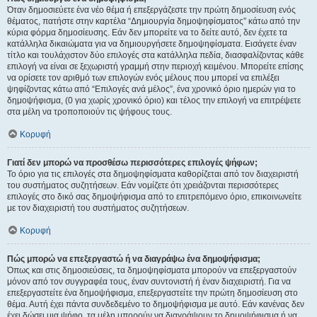
Όταν δημοσιεύετε ένα νέο θέμα ή επεξεργάζεστε την πρώτη δημοσίευση ενός
θέματος, πατήστε στην καρτέλα “Δημιουργία δημοψηφίσματος” κάτω από την
κύρια φόρμα δημοσίευσης. Εάν δεν μπορείτε να το δείτε αυτό, δεν έχετε τα
κατάλληλα δικαιώματα για να δημιουργήσετε δημοψηφίσματα. Εισάγετε έναν
τίτλο και τουλάχιστον δύο επιλογές στα κατάλληλα πεδία, διασφαλίζοντας κάθε
επιλογή να είναι σε ξεχωριστή γραμμή στην περιοχή κειμένου. Μπορείτε επίσης
να ορίσετε τον αριθμό των επιλογών ενός μέλους που μπορεί να επιλέξει
ψηφίζοντας κάτω από “Επιλογές ανά μέλος”, ένα χρονικό όριο ημερών για το
δημοψήφισμα, (0 για χωρίς χρονικό όριο) και τέλος την επιλογή να επιτρέψετε
στα μέλη να τροποποιούν τις ψήφους τους.
Κορυφή
Γιατί δεν μπορώ να προσθέσω περισσότερες επιλογές ψήφων;
Το όριο για τις επιλογές στα δημοψηφίσματα καθορίζεται από τον διαχειριστή
του συστήματος συζητήσεων. Εάν νομίζετε ότι χρειάζονται περισσότερες
επιλογές στο δικό σας δημοψήφισμα από το επιτρεπόμενο όριο, επικοινωνείτε
με τον διαχειριστή του συστήματος συζητήσεων.
Κορυφή
Πώς μπορώ να επεξεργαστώ ή να διαγράψω ένα δημοψήφισμα;
Όπως και στις δημοσιεύσεις, τα δημοψηφίσματα μπορούν να επεξεργαστούν
μόνον από τον συγγραφέα τους, έναν συντονιστή ή έναν διαχειριστή. Για να
επεξεργαστείτε ένα δημοψήφισμα, επεξεργαστείτε την πρώτη δημοσίευση στο
θέμα. Αυτή έχει πάντα συνδεδεμένο το δημοψήφισμα με αυτό. Εάν κανένας δεν
έχει δώσει μια ψήφο, τα μέλη μπορούν να διαγράψουν το δημοψήφισμα ή να