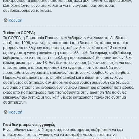
ηλεκτρονικού ταχυδρομείου από και προς άλλα μέλη, ένταξη σε ομάδα μελών,
κλπ. Χρειάζονται μόνο μερικά λεπτά για την εγγραφή σας οπότε σας
συμβουλεύουμε να το κάνετε.
Κορυφή
Τι είναι το COPPA;
Το COPPA, ή Προστασία Προσωπικών Δεδομένων Ανηλίκων στο Διαδίκτυο,
πράξη του 1998, είναι νόμος που απαιτεί από δικτυακούς τόπους οι οποίοι
μπορούν να συλλέγουν πληροφορίες από ανηλίκους κάτω των 13 ετών να
έχουν γραπτή γονική συναίνεση ή κάποια άλλη μέθοδο νομικής επιβεβαίωσης
κηδεμόνα, που να επιτρέπει τη συλλογή προσωπικών δεδομένων από ανήλικο
ηλικίας μικρότερης των 13. Εάν δεν είστε σίγουρος (-η) αν αυτό ισχύει για σας,
όπως κάποιος ο οποίος προσπαθεί να εγγραφεί ή στην ιστοσελίδα που
προσπαθείτε να εγγραφείτε, επικοινωνήστε με νομικό σύμβουλο για βοήθεια.
Παρακαλώ σημειώστε ότι το phpBB Limited και ο ιδιοκτήτης του εν λόγω
συστήματος συζητήσεων δεν μπορεί να δώσει νομική συμβουλή και δεν είναι
ένα σημείο επαφής για ενδοιασμούς νομικού χαρακτήρα οποιουδήποτε είδους,
εκτός από τις περιπτώσεις που περιγράφονται στην ερώτηση “Με ποιόν θα
επικοινωνήσω σχετικά με νομικά ή θέματα κατάχρησης πάνω στο σύστημα
συζητήσεων;”.
Κορυφή
Γιατί δεν μπορώ να εγγραφώ;
Είναι πιθανόν κάποιος διαχειριστής του συστήματος συζητήσεων να έχει
απενεργοποιήσει τις εγγραφές για να αποτρέψει νέους επισκέπτες να