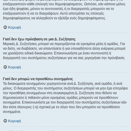
επεξεργαστούν κάθε επιλογή του δημοψηφίσματος. Ωστόσο, εάν κάποιο μέλος
έχει ήδη ψηφίσει, μόνον οι συντονιστές ή οι διαχειριστές μπορούν να το
επεξεργαστούν ή να το διαγράψουν. Αυτό αποτρέπει τις επιλογές
δημοψηφίσματος να αλλαχθούν εν εξελίξει ενός δημοψηφίσματος.
Κορυφή
Γιατί δεν έχω πρόσβαση σε μια Δ. Συζήτηση;
Μερικές Δ. Συζητήσεις μπορεί να περιορίζονται σε ορισμένα μέλη ή ομάδες. Για
να δείτε, να διαβάσετε, να απαντήσετε ή για οποιαδήποτε άλλη ενέργεια μπορεί
να χρειάζεστε ειδικά δικαιώματα. Επικοινωνήστε με έναν συντονιστή ή
διαχειριστή του συστήματος συζητήσεων για να σας χορηγήσει την πρόσβαση.
Κορυφή
Γιατί δεν μπορώ να προσθέσω συνημμένα;
Τα δικαιώματα συνημμένου χορηγούνται ανά Δ. Συζήτηση, ανά ομάδα, ή ανά
μέλος. Ο διαχειριστής του συστήματος συζητήσεων μπορεί να μην έχει επιτρέψει
την προσθήκη συνημμένων στη συγκεκριμένη Δ. Συζήτηση που θέλετε να
δημοσιεύσετε ή πιθανόν μόνο ορισμένες ομάδες μπορούν να προσθέτουν
συνημμένα. Επικοινωνήστε με τον διαχειριστή του συστήματος συζητήσεων εάν
δεν είστε σίγουρος (-η) σχετικά με το λόγο που δεν μπορείτε να προσθέσετε
συνημμένα.
Κορυφή