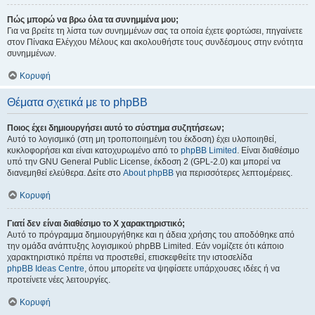
Πώς μπορώ να βρω όλα τα συνημμένα μου;
Για να βρείτε τη λίστα των συνημμένων σας τα οποία έχετε φορτώσει, πηγαίνετε
στον Πίνακα Ελέγχου Μέλους και ακολουθήστε τους συνδέσμους στην ενότητα
συνημμένων.
Κορυφή
Θέματα σχετικά με το phpBB
Ποιος έχει δημιουργήσει αυτό το σύστημα συζητήσεων;
Αυτό το λογισμικό (στη μη τροποποιημένη του έκδοση) έχει υλοποιηθεί,
κυκλοφορήσει και είναι κατοχυρωμένο από το
phpBB Limited
. Είναι διαθέσιμο
υπό την GNU General Public License, έκδοση 2 (GPL-2.0) και μπορεί να
διανεμηθεί ελεύθερα. Δείτε στο
About phpBB
για περισσότερες λεπτομέρειες.
Κορυφή
Γιατί δεν είναι διαθέσιμο το Χ χαρακτηριστικό;
Αυτό το πρόγραμμα δημιουργήθηκε και η άδεια χρήσης του αποδόθηκε από
την ομάδα ανάπτυξης λογισμικού phpBB Limited. Εάν νομίζετε ότι κάποιο
χαρακτηριστικό πρέπει να προστεθεί, επισκεφθείτε την ιστοσελίδα
phpBB Ideas Centre
, όπου μπορείτε να ψηφίσετε υπάρχουσες ιδέες ή να
προτείνετε νέες λειτουργίες.
Κορυφή