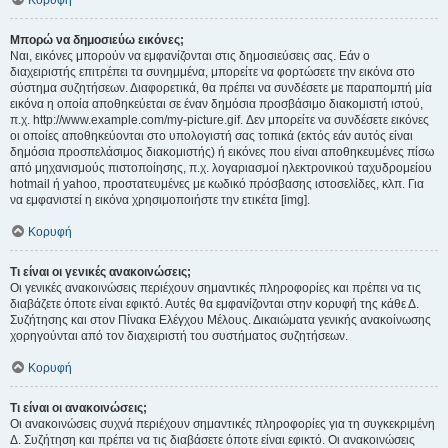
Κορυφή
Μπορώ να δημοσιεύω εικόνες;
Ναι, εικόνες μπορούν να εμφανίζονται στις δημοσιεύσεις σας. Εάν ο
διαχειριστής επιτρέπει τα συνημμένα, μπορείτε να φορτώσετε την εικόνα στο
σύστημα συζητήσεων. Διαφορετικά, θα πρέπει να συνδέσετε με παραπομπή μία
εικόνα η οποία αποθηκεύεται σε έναν δημόσια προσβάσιμο διακομιστή ιστού,
π.χ. http://www.example.com/my-picture.gif. Δεν μπορείτε να συνδέσετε εικόνες
οι οποίες αποθηκεύονται στο υπολογιστή σας τοπικά (εκτός εάν αυτός είναι
δημόσια προσπελάσιμος διακομιστής) ή εικόνες που είναι αποθηκευμένες πίσω
από μηχανισμούς πιστοποίησης, π.χ. λογαριασμοί ηλεκτρονικού ταχυδρομείου
hotmail ή yahoo, προστατευμένες με κωδικό πρόσβασης ιστοσελίδες, κλπ. Για
να εμφανιστεί η εικόνα χρησιμοποιήστε την ετικέτα [img].
Κορυφή
Τι είναι οι γενικές ανακοινώσεις;
Οι γενικές ανακοινώσεις περιέχουν σημαντικές πληροφορίες και πρέπει να τις
διαβάζετε όποτε είναι εφικτό. Αυτές θα εμφανίζονται στην κορυφή της κάθε Δ.
Συζήτησης και στον Πίνακα Ελέγχου Μέλους. Δικαιώματα γενικής ανακοίνωσης
χορηγούνται από τον διαχειριστή του συστήματος συζητήσεων.
Κορυφή
Τι είναι οι ανακοινώσεις;
Οι ανακοινώσεις συχνά περιέχουν σημαντικές πληροφορίες για τη συγκεκριμένη
Δ. Συζήτηση και πρέπει να τις διαβάσετε όποτε είναι εφικτό. Οι ανακοινώσεις