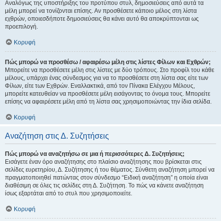
Αναλόγως της υποστήριξης του προτύπου στυλ, δημοσιεύσεις από αυτά τα
μέλη μπορεί να τονίζονται επίσης. Αν προσθέσετε κάποιο μέλος στη λίστα
εχθρών, οποιεσδήποτε δημοσιεύσεις θα κάνει αυτό θα αποκρύπτονται ως
προεπιλογή.
Κορυφή
Πώς μπορώ να προσθέσω / αφαιρέσω μέλη στις λίστες Φίλων και Εχθρών;
Μπορείτε να προσθέσετε μέλη στις λίστες με δύο τρόπους. Στο προφίλ του κάθε
μέλους, υπάρχει ένας σύνδεσμος για να το προσθέσετε στη λίστα σας είτε των
Φίλων, είτε των Εχθρών. Εναλλακτικά, από τον Πίνακα Ελέγχου Μέλους,
μπορείτε κατευθείαν να προσθέσετε μέλη εισάγοντας το όνομα τους. Μπορείτε
επίσης να αφαιρέσετε μέλη από τη λίστα σας χρησιμοποιώντας την ίδια σελίδα.
Κορυφή
Αναζήτηση στις Δ. Συζητήσεις
Πώς μπορώ να αναζητήσω σε μια ή περισσότερες Δ. Συζητήσεις;
Εισάγετε έναν όρο αναζήτησης στο πλαίσιο αναζήτησης που βρίσκεται στις
σελίδες ευρετηρίου, Δ. Συζήτησης ή του θέματος. Σύνθετη αναζήτηση μπορεί να
πραγματοποιηθεί πατώντας στον σύνδεσμο “Ειδική αναζήτηση” η οποία είναι
διαθέσιμη σε όλες τις σελίδες στη Δ. Συζήτηση. Το πώς να κάνετε αναζήτηση
ίσως εξαρτάται από το στυλ που χρησιμοποιείτε.
Κορυφή