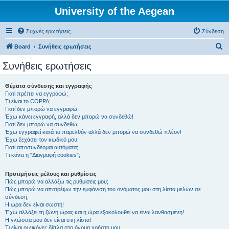
University of the Aegean
Συχνές ερωτήσεις
Σύνδεση
Α
Board
Συνήθεις ερωτήσεις
ν
Συνήθεις ερωτήσεις
α
ζ
Θέματα σύνδεσης και εγγραφής
Γιατί πρέπει να εγγραφώ;
ή
Τι είναι το COPPA;
τ
Γιατί δεν μπορώ να εγγραφώ;
Έχω κάνει εγγραφή, αλλά δεν μπορώ να συνδεθώ!
η
Γιατί δεν μπορώ να συνδεθώ;
Έχω εγγραφεί κατά το παρελθόν αλλά δεν μπορώ να συνδεθώ πλέον!
σ
Έχω ξεχάσει τον κωδικό μου!
η
Γιατί αποσυνδέομαι αυτόματα;
Τι κάνει η “Διαγραφή cookies”;
Προτιμήσεις μέλους και ρυθμίσεις
Πώς μπορώ να αλλάξω τις ρυθμίσεις μου;
Πώς μπορώ να αποτρέψω την εμφάνιση του ονόματος μου στη λίστα μελών σε
σύνδεση;
Η ώρα δεν είναι σωστή!
Έχω αλλάξει τη ζώνη ώρας και η ώρα εξακολουθεί να είναι λανθασμένη!
Η γλώσσα μου δεν είναι στη λίστα!
Τι είναι οι εικόνες δίπλα στο όνομα χρήστη μου;