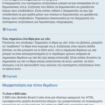
Ο διαχειριστής του συστήματος συζητήσεων μπορεί να έχει αποφασίσει ότι οι
δημοσιεύσεις στη Δ. Συζήτηση που θέλετε να δημοσιεύσετε να χρειάζονται
έλεγχο πριν υποβληθούν. Είναι επίσης πιθανό ο διαχειριστής να σας έχει
τοποθετήσει σε μια ομάδα μελών των οποίων οι δημοσιεύσεις να χρειάζονται
έλεγχο πριν υποβληθούν. Παρακαλώ επικοινωνείτε με τον διαχειριστή του
συστήματος συζητήσεων για περισσότερες πληροφορίες.
Κορυφή
Πώς σημειώνω ένα θέμα μου ως νέο;
Πατώντας στο σύνδεσμο “Σημειώστε το θέμα ως νέο” όταν τον βλέπετε, μπορείτε
να “ανεβάσετε” το θέμα στην κορυφή της Δ. Συζήτησης στην πρώτη σελίδα.
Ωστόσο, αν δεν μπορείτε να το δείτε αυτό, τότε η σημείωση θεμάτων ως νέα
μπορεί να είναι απενεργοποιημένη ή το περιθώριο χρόνου ανάμεσα σε
σημειώσεις θεμάτων ως νέα δεν έχει ακόμη επιτευχθεί. Είναι επίσης δυνατόν να
σημειώσετε ως νέο το θέμα απλώς απαντώντας σε αυτό, ωστόσο, να είστε
σίγουρος (-η) ότι ακολουθείτε τους κανόνες του συστήματος συζητήσεων όταν
το κάνετε αυτό.
Κορυφή
Μορφοποίηση και τύποι θεμάτων
Τι είναι ο BBCode;
Ο BBCode (Bulletin Board Code) είναι μία ιδιαίτερη εφαρμογή της HTML,
προσφέροντας μεγάλη δυνατότητα ελέγχου της μορφοποίησης σε συγκεκριμένα