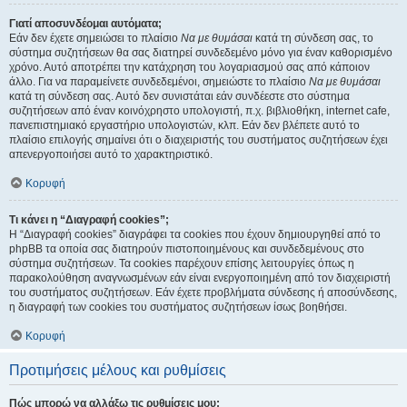
Γιατί αποσυνδέομαι αυτόματα;
Εάν δεν έχετε σημειώσει το πλαίσιο
Να με θυμάσαι
κατά τη σύνδεση σας, το
σύστημα συζητήσεων θα σας διατηρεί συνδεδεμένο μόνο για έναν καθορισμένο
χρόνο. Αυτό αποτρέπει την κατάχρηση του λογαριασμού σας από κάποιον
άλλο. Για να παραμείνετε συνδεδεμένοι, σημειώστε το πλαίσιο
Να με θυμάσαι
κατά τη σύνδεση σας. Αυτό δεν συνιστάται εάν συνδέεστε στο σύστημα
συζητήσεων από έναν κοινόχρηστο υπολογιστή, π.χ. βιβλιοθήκη, internet cafe,
πανεπιστημιακό εργαστήριο υπολογιστών, κλπ. Εάν δεν βλέπετε αυτό το
πλαίσιο επιλογής σημαίνει ότι ο διαχειριστής του συστήματος συζητήσεων έχει
απενεργοποιήσει αυτό το χαρακτηριστικό.
Κορυφή
Τι κάνει η “Διαγραφή cookies”;
Η “Διαγραφή cookies” διαγράφει τα cookies που έχουν δημιουργηθεί από το
phpBB τα οποία σας διατηρούν πιστοποιημένους και συνδεδεμένους στο
σύστημα συζητήσεων. Τα cookies παρέχουν επίσης λειτουργίες όπως η
παρακολούθηση αναγνωσμένων εάν είναι ενεργοποιημένη από τον διαχειριστή
του συστήματος συζητήσεων. Εάν έχετε προβλήματα σύνδεσης ή αποσύνδεσης,
η διαγραφή των cookies του συστήματος συζητήσεων ίσως βοηθήσει.
Κορυφή
Προτιμήσεις μέλους και ρυθμίσεις
Πώς μπορώ να αλλάξω τις ρυθμίσεις μου;