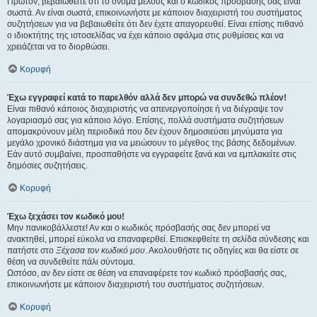
Πρώτον, βεβαιωθείτε ότι το όνομα μέλους και ο κωδικός πρόσβασής σας είναι
σωστά. Αν είναι σωστά, επικοινωνήστε με κάποιον διαχειριστή του συστήματος
συζητήσεων για να βεβαιωθείτε ότι δεν έχετε απαγορευθεί. Είναι επίσης πιθανό
ο ιδιοκτήτης της ιστοσελίδας να έχει κάποιο σφάλμα στις ρυθμίσεις και να
χρειάζεται να το διορθώσει.
Κορυφή
Έχω εγγραφεί κατά το παρελθόν αλλά δεν μπορώ να συνδεθώ πλέον!
Είναι πιθανό κάποιος διαχειριστής να απενεργοποίησε ή να διέγραψε τον
λογαριασμό σας για κάποιο λόγο. Επίσης, πολλά συστήματα συζητήσεων
απομακρύνουν μέλη περιοδικά που δεν έχουν δημοσιεύσει μηνύματα για
μεγάλο χρονικό διάστημα για να μειώσουν το μέγεθος της βάσης δεδομένων.
Εάν αυτό συμβαίνει, προσπαθήστε να εγγραφείτε ξανά και να εμπλακείτε στις
δημόσιες συζητήσεις.
Κορυφή
Έχω ξεχάσει τον κωδικό μου!
Μην πανικοβάλλεστε! Αν και ο κωδικός πρόσβασής σας δεν μπορεί να
ανακτηθεί, μπορεί εύκολα να επαναφερθεί. Επισκεφθείτε τη σελίδα σύνδεσης και
πατήστε στο
Ξέχασα τον κωδικό μου
. Ακολουθήστε τις οδηγίες και θα είστε σε
θέση να συνδεθείτε πάλι σύντομα.
Ωστόσο, αν δεν είστε σε θέση να επαναφέρετε τον κωδικό πρόσβασής σας,
επικοινωνήστε με κάποιον διαχειριστή του συστήματος συζητήσεων.
Κορυφή