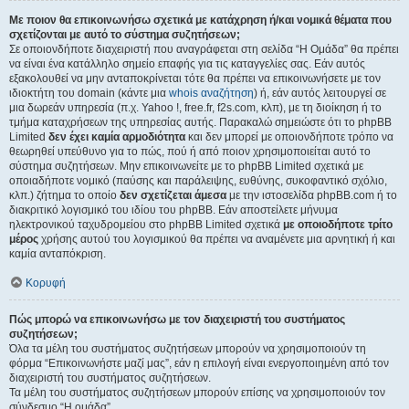
Με ποιον θα επικοινωνήσω σχετικά με κατάχρηση ή/και νομικά θέματα που
σχετίζονται με αυτό το σύστημα συζητήσεων;
Σε οποιονδήποτε διαχειριστή που αναγράφεται στη σελίδα “Η Ομάδα” θα πρέπει
να είναι ένα κατάλληλο σημείο επαφής για τις καταγγελίες σας. Εάν αυτός
εξακολουθεί να μην ανταποκρίνεται τότε θα πρέπει να επικοινωνήσετε με τον
ιδιοκτήτη του domain (κάντε μια
whois αναζήτηση
) ή, εάν αυτός λειτουργεί σε
μια δωρεάν υπηρεσία (π.χ. Yahoo !, free.fr, f2s.com, κλπ), με τη διοίκηση ή το
τμήμα καταχρήσεων της υπηρεσίας αυτής. Παρακαλώ σημειώστε ότι το phpBB
Limited
δεν έχει καμία αρμοδιότητα
και δεν μπορεί με οποιονδήποτε τρόπο να
θεωρηθεί υπεύθυνο για το πώς, πού ή από ποιον χρησιμοποιείται αυτό το
σύστημα συζητήσεων. Μην επικοινωνείτε με το phpBB Limited σχετικά με
οποιαδήποτε νομικό (παύσης και παράλειψης, ευθύνης, συκοφαντικό σχόλιο,
κλπ.) ζήτημα το οποίο
δεν σχετίζεται άμεσα
με την ιστοσελίδα phpBB.com ή το
διακριτικό λογισμικό του ιδίου του phpBB. Εάν αποστείλετε μήνυμα
ηλεκτρονικού ταχυδρομείου στο phpBB Limited σχετικά
με οποιοδήποτε τρίτο
μέρος
χρήσης αυτού του λογισμικού θα πρέπει να αναμένετε μια αρνητική ή και
καμία ανταπόκριση.
Κορυφή
Πώς μπορώ να επικοινωνήσω με τον διαχειριστή του συστήματος
συζητήσεων;
Όλα τα μέλη του συστήματος συζητήσεων μπορούν να χρησιμοποιούν τη
φόρμα “Επικοινωνήστε μαζί μας”, εάν η επιλογή είναι ενεργοποιημένη από τον
διαχειριστή του συστήματος συζητήσεων.
Τα μέλη του συστήματος συζητήσεων μπορούν επίσης να χρησιμοποιούν τον
σύνδεσμο “Η ομάδα”.