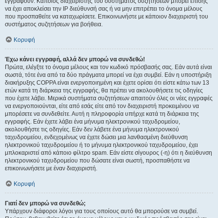
εγγραφούν. Κάποιος διαχειριστής του συστήματος συζητήσεων μπορεί επίσης
να έχει αποκλείσει την IP διεύθυνσή σας ή να μην επιτρέπει το όνομα μέλους
που προσπαθείτε να καταχωρίσετε. Επικοινωνήστε με κάποιον διαχειριστή του
συστήματος συζητήσεων για βοήθεια.
Κορυφή
Έχω κάνει εγγραφή, αλλά δεν μπορώ να συνδεθώ!
Πρώτα, ελέγξτε το όνομα μέλους και τον κωδικό πρόσβασής σας. Εάν αυτά είναι
σωστά, τότε ένα από τα δύο πράγματα μπορεί να έχει συμβεί. Εάν η υποστήριξη
διακήρυξης COPPA είναι ενεργοποιημένη και έχετε ορίσει ότι είστε κάτω των 13
ετών κατά τη διάρκεια της εγγραφής, θα πρέπει να ακολουθήσετε τις οδηγίες
που έχετε λάβει. Μερικά συστήματα συζητήσεων απαιτούν όλες οι νέες εγγραφές
να ενεργοποιούνται, είτε από εσάς είτε από τον διαχειριστή προκειμένου να
μπορέσετε να συνδεθείτε. Αυτή η πληροφορία υπήρχε κατά τη διάρκεια της
εγγραφής. Εάν έχετε λάβει ένα μήνυμα ηλεκτρονικού ταχυδρομείου,
ακολουθήστε τις οδηγίες. Εάν δεν λάβετε ένα μήνυμα ηλεκτρονικού
ταχυδρομείου, ενδεχομένως να έχετε δώσει μια λανθασμένη διεύθυνση
ηλεκτρονικού ταχυδρομείου ή το μήνυμα ηλεκτρονικού ταχυδρομείου, έχει
μπλοκαριστεί από κάποιο φίλτρο spam. Εάν είστε σίγουρος (-η) ότι η διεύθυνση
ηλεκτρονικού ταχυδρομείου που δώσατε είναι σωστή, προσπαθήστε να
επικοινωνήσετε με έναν διαχειριστή.
Κορυφή
Γιατί δεν μπορώ να συνδεθώ;
Υπάρχουν διάφοροι λόγοι για τους οποίους αυτό θα μπορούσε να συμβεί.