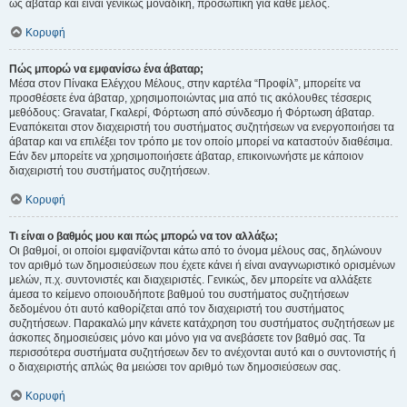
ως άβαταρ και είναι γενικώς μοναδική, προσωπική για κάθε μέλος.
Κορυφή
Πώς μπορώ να εμφανίσω ένα άβαταρ;
Μέσα στον Πίνακα Ελέγχου Μέλους, στην καρτέλα “Προφίλ”, μπορείτε να
προσθέσετε ένα άβαταρ, χρησιμοποιώντας μια από τις ακόλουθες τέσσερις
μεθόδους: Gravatar, Γκαλερί, Φόρτωση από σύνδεσμο ή Φόρτωση άβαταρ.
Εναπόκειται στον διαχειριστή του συστήματος συζητήσεων να ενεργοποιήσει τα
άβαταρ και να επιλέξει τον τρόπο με τον οποίο μπορεί να καταστούν διαθέσιμα.
Εάν δεν μπορείτε να χρησιμοποιήσετε άβαταρ, επικοινωνήστε με κάποιον
διαχειριστή του συστήματος συζητήσεων.
Κορυφή
Τι είναι ο βαθμός μου και πώς μπορώ να τον αλλάξω;
Οι βαθμοί, οι οποίοι εμφανίζονται κάτω από το όνομα μέλους σας, δηλώνουν
τον αριθμό των δημοσιεύσεων που έχετε κάνει ή είναι αναγνωριστικό ορισμένων
μελών, π.χ. συντονιστές και διαχειριστές. Γενικώς, δεν μπορείτε να αλλάξετε
άμεσα το κείμενο οποιουδήποτε βαθμού του συστήματος συζητήσεων
δεδομένου ότι αυτό καθορίζεται από τον διαχειριστή του συστήματος
συζητήσεων. Παρακαλώ μην κάνετε κατάχρηση του συστήματος συζητήσεων με
άσκοπες δημοσιεύσεις μόνο και μόνο για να ανεβάσετε τον βαθμό σας. Τα
περισσότερα συστήματα συζητήσεων δεν το ανέχονται αυτό και ο συντονιστής ή
ο διαχειριστής απλώς θα μειώσει τον αριθμό των δημοσιεύσεων σας.
Κορυφή