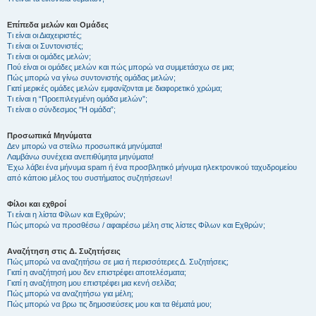
Επίπεδα μελών και Ομάδες
Τι είναι οι Διαχειριστές;
Τι είναι οι Συντονιστές;
Τι είναι οι ομάδες μελών;
Πού είναι οι ομάδες μελών και πώς μπορώ να συμμετάσχω σε μια;
Πώς μπορώ να γίνω συντονιστής ομάδας μελών;
Γιατί μερικές ομάδες μελών εμφανίζονται με διαφορετικό χρώμα;
Τι είναι η “Προεπιλεγμένη ομάδα μελών”;
Τι είναι ο σύνδεσμος "Η ομάδα”;
Προσωπικά Μηνύματα
Δεν μπορώ να στείλω προσωπικά μηνύματα!
Λαμβάνω συνέχεια ανεπιθύμητα μηνύματα!
Έχω λάβει ένα μήνυμα spam ή ένα προσβλητικό μήνυμα ηλεκτρονικού ταχυδρομείου
από κάποιο μέλος του συστήματος συζητήσεων!
Φίλοι και εχθροί
Τι είναι η λίστα Φίλων και Εχθρών;
Πώς μπορώ να προσθέσω / αφαιρέσω μέλη στις λίστες Φίλων και Εχθρών;
Αναζήτηση στις Δ. Συζητήσεις
Πώς μπορώ να αναζητήσω σε μια ή περισσότερες Δ. Συζητήσεις;
Γιατί η αναζήτησή μου δεν επιστρέφει αποτελέσματα;
Γιατί η αναζήτηση μου επιστρέφει μια κενή σελίδα;
Πώς μπορώ να αναζητήσω για μέλη;
Πώς μπορώ να βρω τις δημοσιεύσεις μου και τα θέματά μου;