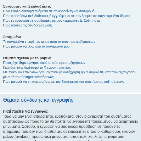
Συνδρομές και Σελιδοδείκτες
Ποια είναι η διαφορά ανάμεσα σε σελιδοδείκτη και συνδρομή;
Πώς προσθέτω σελιδοδείκτες ή εγγράφομαι σε συνδρομές σε συγκεκριμένα θέματα;
Πώς εγγράφομαι σε συνδρομές σε συγκεκριμένες Δ. Συζητήσεις;
Πώς αφαιρώ τις συνδρομές μου;
Συνημμένα
Τι συνημμένα επιτρέπονται σε αυτό το σύστημα συζητήσεων;
Πώς μπορώ να βρω όλα τα συνημμένα μου;
Θέματα σχετικά με το phpBB
Ποιος έχει δημιουργήσει αυτό το σύστημα συζητήσεων;
Γιατί δεν είναι διαθέσιμο το Χ χαρακτηριστικό;
Με ποιον θα επικοινωνήσω σχετικά με κατάχρηση ή/και νομικά θέματα που σχετίζονται
με αυτό το σύστημα συζητήσεων;
Πώς μπορώ να επικοινωνήσω με τον διαχειριστή του συστήματος συζητήσεων;
Θέματα σύνδεσης και εγγραφής
Γιατί πρέπει να εγγραφώ;
Ίσως να μην είναι απαραίτητο, εναπόκειται στον διαχειριστή του συστήματος
συζητήσεων ως προς το αν θα πρέπει να εγγραφείτε προκειμένου να αναρτήσετε
μηνύματα. Ωστόσο, η εγγραφή θα σας δώσει πρόσβαση σε πρόσθετες
υπηρεσίες που δεν είναι διαθέσιμες σε επισκέπτες όπως ο καθορισμός εικόνων
μελών (avatars), προσωπικά μηνύματα, αποστολή και λήψη μηνυμάτων