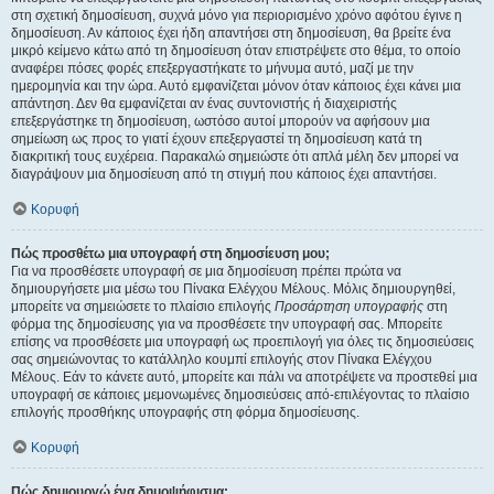
στη σχετική δημοσίευση, συχνά μόνο για περιορισμένο χρόνο αφότου έγινε η
δημοσίευση. Αν κάποιος έχει ήδη απαντήσει στη δημοσίευση, θα βρείτε ένα
μικρό κείμενο κάτω από τη δημοσίευση όταν επιστρέψετε στο θέμα, το οποίο
αναφέρει πόσες φορές επεξεργαστήκατε το μήνυμα αυτό, μαζί με την
ημερομηνία και την ώρα. Αυτό εμφανίζεται μόνον όταν κάποιος έχει κάνει μια
απάντηση. Δεν θα εμφανίζεται αν ένας συντονιστής ή διαχειριστής
επεξεργάστηκε τη δημοσίευση, ωστόσο αυτοί μπορούν να αφήσουν μια
σημείωση ως προς το γιατί έχουν επεξεργαστεί τη δημοσίευση κατά τη
διακριτική τους ευχέρεια. Παρακαλώ σημειώστε ότι απλά μέλη δεν μπορεί να
διαγράψουν μια δημοσίευση από τη στιγμή που κάποιος έχει απαντήσει.
Κορυφή
Πώς προσθέτω μια υπογραφή στη δημοσίευση μου;
Για να προσθέσετε υπογραφή σε μια δημοσίευση πρέπει πρώτα να
δημιουργήσετε μια μέσω του Πίνακα Ελέγχου Μέλους. Μόλις δημιουργηθεί,
μπορείτε να σημειώσετε το πλαίσιο επιλογής
Προσάρτηση υπογραφής
στη
φόρμα της δημοσίευσης για να προσθέσετε την υπογραφή σας. Μπορείτε
επίσης να προσθέσετε μια υπογραφή ως προεπιλογή για όλες τις δημοσιεύσεις
σας σημειώνοντας το κατάλληλο κουμπί επιλογής στον Πίνακα Ελέγχου
Μέλους. Εάν το κάνετε αυτό, μπορείτε και πάλι να αποτρέψετε να προστεθεί μια
υπογραφή σε κάποιες μεμονωμένες δημοσιεύσεις από-επιλέγοντας το πλαίσιο
επιλογής προσθήκης υπογραφής στη φόρμα δημοσίευσης.
Κορυφή
Πώς δημιουργώ ένα δημοψήφισμα;