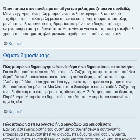
Όταν πατάω στον σύνδεσμο email για ένα μέλος μου ζητάει να συνδεθώ;
Μόνον εγγεγραμμένα μέλη μπορούν να στείλουν μήνυμα ηλεκτρονικού
ταχυδρομείου σε άλλα μέλη μέσω της ενσωματωμένης φόρμας αποστολής
μηνύματος ηλεκτρονικού ταχυδρομείου και μόνο αν ο διαχειριστής έχει
ενεργοποιήσει αυτή τη δυνατότητα. Αυτό γίνεται για να αποτραπεί η κακόβουλη
χρήση του συστήματος ηλεκτρονικού ταχυδρομείου από ανώνυμα μέλη.
Κορυφή
Θέματα δημοσίευσης
Πώς μπορώ να δημιουργήσω ένα νέο θέμα ή να δημοσιεύσω μια απάντηση;
Για να δημοσιεύσετε ένα νέο θέμα σε μια Δ. Συζήτηση, πατήστε στο κουμπί “Νέο
θέμα”. Για να δημοσιεύσετε μια απάντηση σε ένα θέμα, πατήστε στο κουμπί
“Απάντηση”. Μπορεί να χρειαστεί να εγγραφείτε προκειμένου να μπορέσετε να
δημοσιεύσετε ένα μήνυμα. Μια λίστα με τα δικαιώματά σας σε κάθε Δ. Συζήτηση
είναι διαθέσιμη στο κάτω μέρος στις οθόνες της Δ. Συζήτησης και του θέματος.
Παράδειγμα: Μπορείτε να δημοσιεύετε νέα θέματα, Μπορείτε να επισυνάπτετε
αρχεία, κλπ.
Κορυφή
Πώς μπορώ να επεξεργαστώ ή να διαγράψω μια δημοσίευση;
Εάν δεν είστε διαχειριστής του συστήματος συζητήσεων ή συντονιστής,
μπορείτε να επεξεργαστείτε ή να διαγράψετε μόνον τα δικά σας μηνύματα.
Μπορείτε να επεξεργαστείτε μια δημοσίευση πατώντας στο κουμπί επεξεργασίας