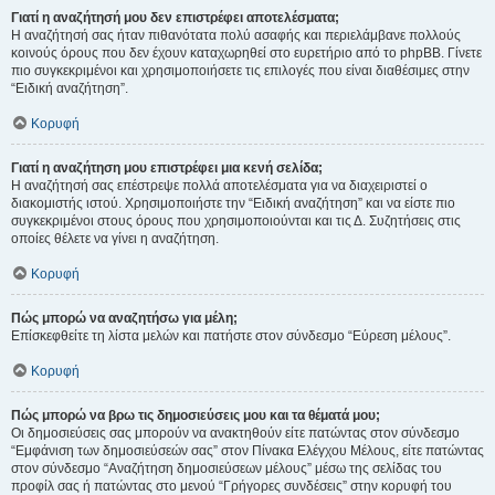
Γιατί η αναζήτησή μου δεν επιστρέφει αποτελέσματα;
Η αναζήτησή σας ήταν πιθανότατα πολύ ασαφής και περιελάμβανε πολλούς
κοινούς όρους που δεν έχουν καταχωρηθεί στο ευρετήριο από το phpBB. Γίνετε
πιο συγκεκριμένοι και χρησιμοποιήσετε τις επιλογές που είναι διαθέσιμες στην
“Ειδική αναζήτηση”.
Κορυφή
Γιατί η αναζήτηση μου επιστρέφει μια κενή σελίδα;
Η αναζήτησή σας επέστρεψε πολλά αποτελέσματα για να διαχειριστεί ο
διακομιστής ιστού. Χρησιμοποιήστε την “Ειδική αναζήτηση” και να είστε πιο
συγκεκριμένοι στους όρους που χρησιμοποιούνται και τις Δ. Συζητήσεις στις
οποίες θέλετε να γίνει η αναζήτηση.
Κορυφή
Πώς μπορώ να αναζητήσω για μέλη;
Επίσκεφθείτε τη λίστα μελών και πατήστε στον σύνδεσμο “Εύρεση μέλους”.
Κορυφή
Πώς μπορώ να βρω τις δημοσιεύσεις μου και τα θέματά μου;
Οι δημοσιεύσεις σας μπορούν να ανακτηθούν είτε πατώντας στον σύνδεσμο
“Εμφάνιση των δημοσιεύσεών σας” στον Πίνακα Ελέγχου Μέλους, είτε πατώντας
στον σύνδεσμο “Αναζήτηση δημοσιεύσεων μέλους” μέσω της σελίδας του
προφίλ σας ή πατώντας στο μενού “Γρήγορες συνδέσεις” στην κορυφή του