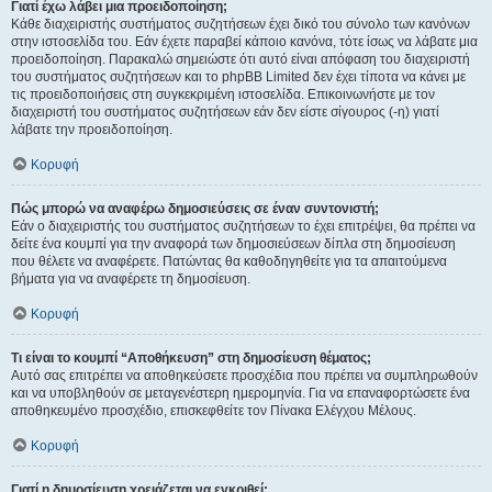
Γιατί έχω λάβει μια προειδοποίηση;
Κάθε διαχειριστής συστήματος συζητήσεων έχει δικό του σύνολο των κανόνων
στην ιστοσελίδα του. Εάν έχετε παραβεί κάποιο κανόνα, τότε ίσως να λάβατε μια
προειδοποίηση. Παρακαλώ σημειώστε ότι αυτό είναι απόφαση του διαχειριστή
του συστήματος συζητήσεων και το phpBB Limited δεν έχει τίποτα να κάνει με
τις προειδοποιήσεις στη συγκεκριμένη ιστοσελίδα. Επικοινωνήστε με τον
διαχειριστή του συστήματος συζητήσεων εάν δεν είστε σίγουρος (-η) γιατί
λάβατε την προειδοποίηση.
Κορυφή
Πώς μπορώ να αναφέρω δημοσιεύσεις σε έναν συντονιστή;
Εάν ο διαχειριστής του συστήματος συζητήσεων το έχει επιτρέψει, θα πρέπει να
δείτε ένα κουμπί για την αναφορά των δημοσιεύσεων δίπλα στη δημοσίευση
που θέλετε να αναφέρετε. Πατώντας θα καθοδηγηθείτε για τα απαιτούμενα
βήματα για να αναφέρετε τη δημοσίευση.
Κορυφή
Τι είναι το κουμπί “Αποθήκευση” στη δημοσίευση θέματος;
Αυτό σας επιτρέπει να αποθηκεύσετε προσχέδια που πρέπει να συμπληρωθούν
και να υποβληθούν σε μεταγενέστερη ημερομηνία. Για να επαναφορτώσετε ένα
αποθηκευμένο προσχέδιο, επισκεφθείτε τον Πίνακα Ελέγχου Μέλους.
Κορυφή
Γιατί η δημοσίευση χρειάζεται να εγκριθεί;