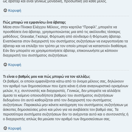
ως άβαταρ και είναι γενικώς μοναδική, προσωπική για κάθε μέλος.
Κορυφή
Πώς μπορώ να εμφανίσω ένα άβαταρ;
Μέσα στον Πίνακα Ελέγχου Μέλους, στην καρτέλα “Προφίλ”, μπορείτε να
προσθέσετε ένα άβαταρ, χρησιμοποιώντας μια από τις ακόλουθες τέσσερις
μεθόδους: Gravatar, Γκαλερί, Φόρτωση από σύνδεσμο ή Φόρτωση άβαταρ.
Εναπόκειται στον διαχειριστή του συστήματος συζητήσεων να ενεργοποιήσει τα
άβαταρ και να επιλέξει τον τρόπο με τον οποίο μπορεί να καταστούν διαθέσιμα.
Εάν δεν μπορείτε να χρησιμοποιήσετε άβαταρ, επικοινωνήστε με κάποιον
διαχειριστή του συστήματος συζητήσεων.
Κορυφή
Τι είναι ο βαθμός μου και πώς μπορώ να τον αλλάξω;
Οι βαθμοί, οι οποίοι εμφανίζονται κάτω από το όνομα μέλους σας, δηλώνουν
τον αριθμό των δημοσιεύσεων που έχετε κάνει ή είναι αναγνωριστικό ορισμένων
μελών, π.χ. συντονιστές και διαχειριστές. Γενικώς, δεν μπορείτε να αλλάξετε
άμεσα το κείμενο οποιουδήποτε βαθμού του συστήματος συζητήσεων
δεδομένου ότι αυτό καθορίζεται από τον διαχειριστή του συστήματος
συζητήσεων. Παρακαλώ μην κάνετε κατάχρηση του συστήματος συζητήσεων με
άσκοπες δημοσιεύσεις μόνο και μόνο για να ανεβάσετε τον βαθμό σας. Τα
περισσότερα συστήματα συζητήσεων δεν το ανέχονται αυτό και ο συντονιστής ή
ο διαχειριστής απλώς θα μειώσει τον αριθμό των δημοσιεύσεων σας.
Κορυφή