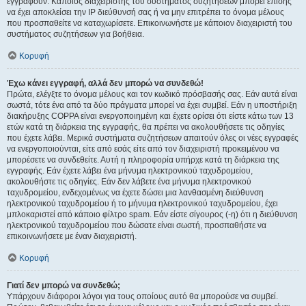
εγγραφούν. Κάποιος διαχειριστής του συστήματος συζητήσεων μπορεί επίσης
να έχει αποκλείσει την IP διεύθυνσή σας ή να μην επιτρέπει το όνομα μέλους
που προσπαθείτε να καταχωρίσετε. Επικοινωνήστε με κάποιον διαχειριστή του
συστήματος συζητήσεων για βοήθεια.
Κορυφή
Έχω κάνει εγγραφή, αλλά δεν μπορώ να συνδεθώ!
Πρώτα, ελέγξτε το όνομα μέλους και τον κωδικό πρόσβασής σας. Εάν αυτά είναι
σωστά, τότε ένα από τα δύο πράγματα μπορεί να έχει συμβεί. Εάν η υποστήριξη
διακήρυξης COPPA είναι ενεργοποιημένη και έχετε ορίσει ότι είστε κάτω των 13
ετών κατά τη διάρκεια της εγγραφής, θα πρέπει να ακολουθήσετε τις οδηγίες
που έχετε λάβει. Μερικά συστήματα συζητήσεων απαιτούν όλες οι νέες εγγραφές
να ενεργοποιούνται, είτε από εσάς είτε από τον διαχειριστή προκειμένου να
μπορέσετε να συνδεθείτε. Αυτή η πληροφορία υπήρχε κατά τη διάρκεια της
εγγραφής. Εάν έχετε λάβει ένα μήνυμα ηλεκτρονικού ταχυδρομείου,
ακολουθήστε τις οδηγίες. Εάν δεν λάβετε ένα μήνυμα ηλεκτρονικού
ταχυδρομείου, ενδεχομένως να έχετε δώσει μια λανθασμένη διεύθυνση
ηλεκτρονικού ταχυδρομείου ή το μήνυμα ηλεκτρονικού ταχυδρομείου, έχει
μπλοκαριστεί από κάποιο φίλτρο spam. Εάν είστε σίγουρος (-η) ότι η διεύθυνση
ηλεκτρονικού ταχυδρομείου που δώσατε είναι σωστή, προσπαθήστε να
επικοινωνήσετε με έναν διαχειριστή.
Κορυφή
Γιατί δεν μπορώ να συνδεθώ;
Υπάρχουν διάφοροι λόγοι για τους οποίους αυτό θα μπορούσε να συμβεί.