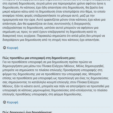
στη σχετική δημοσίευση, συχνά μόνο για περιορισμένο χρόνο αφότου έγινε η
δημοσίευση. Αν κάποιος έχει ήδη απαντήσει στη δημοσίευση, θα βρείτε ένα
μικρό κείμενο κάτω από τη δημοσίευση όταν επιστρέψετε στο θέμα, το οποίο
αναφέρει πόσες φορές επεξεργαστήκατε το μήνυμα αυτό, μαζί με την
ημερομηνία και την ώρα. Αυτό εμφανίζεται μόνον όταν κάποιος έχει κάνει μια
απάντηση. Δεν θα εμφανίζεται αν ένας συντονιστής ή διαχειριστής
επεξεργάστηκε τη δημοσίευση, ωστόσο αυτοί μπορούν να αφήσουν μια
σημείωση ως προς το γιατί έχουν επεξεργαστεί τη δημοσίευση κατά τη
διακριτική τους ευχέρεια. Παρακαλώ σημειώστε ότι απλά μέλη δεν μπορεί να
διαγράψουν μια δημοσίευση από τη στιγμή που κάποιος έχει απαντήσει.
Κορυφή
Πώς προσθέτω μια υπογραφή στη δημοσίευση μου;
Για να προσθέσετε υπογραφή σε μια δημοσίευση πρέπει πρώτα να
δημιουργήσετε μια μέσω του Πίνακα Ελέγχου Μέλους. Μόλις δημιουργηθεί,
μπορείτε να σημειώσετε το πλαίσιο επιλογής
Προσάρτηση υπογραφής
στη
φόρμα της δημοσίευσης για να προσθέσετε την υπογραφή σας. Μπορείτε
επίσης να προσθέσετε μια υπογραφή ως προεπιλογή για όλες τις δημοσιεύσεις
σας σημειώνοντας το κατάλληλο κουμπί επιλογής στον Πίνακα Ελέγχου
Μέλους. Εάν το κάνετε αυτό, μπορείτε και πάλι να αποτρέψετε να προστεθεί μια
υπογραφή σε κάποιες μεμονωμένες δημοσιεύσεις από-επιλέγοντας το πλαίσιο
επιλογής προσθήκης υπογραφής στη φόρμα δημοσίευσης.
Κορυφή
Πώς δημιουργώ ένα δημοψήφισμα;