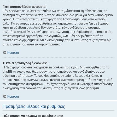
Γιατί αποσυνδέομαι αυτόματα;
Εάν δεν έχετε σημειώσει το πλαίσιο
Να με θυμάσαι
κατά τη σύνδεση σας, το
σύστημα συζητήσεων θα σας διατηρεί συνδεδεμένο μόνο για έναν καθορισμένο
χρόνο. Αυτό αποτρέπει την κατάχρηση του λογαριασμού σας από κάποιον
άλλο. Για να παραμείνετε συνδεδεμένοι, σημειώστε το πλαίσιο
Να με θυμάσαι
κατά τη σύνδεση σας. Αυτό δεν συνιστάται εάν συνδέεστε στο σύστημα
συζητήσεων από έναν κοινόχρηστο υπολογιστή, π.χ. βιβλιοθήκη, internet cafe,
πανεπιστημιακό εργαστήριο υπολογιστών, κλπ. Εάν δεν βλέπετε αυτό το
πλαίσιο επιλογής σημαίνει ότι ο διαχειριστής του συστήματος συζητήσεων έχει
απενεργοποιήσει αυτό το χαρακτηριστικό.
Κορυφή
Τι κάνει η “Διαγραφή cookies”;
Η “Διαγραφή cookies” διαγράφει τα cookies που έχουν δημιουργηθεί από το
phpBB τα οποία σας διατηρούν πιστοποιημένους και συνδεδεμένους στο
σύστημα συζητήσεων. Τα cookies παρέχουν επίσης λειτουργίες όπως η
παρακολούθηση αναγνωσμένων εάν είναι ενεργοποιημένη από τον διαχειριστή
του συστήματος συζητήσεων. Εάν έχετε προβλήματα σύνδεσης ή αποσύνδεσης,
η διαγραφή των cookies του συστήματος συζητήσεων ίσως βοηθήσει.
Κορυφή
Προτιμήσεις μέλους και ρυθμίσεις
Πώς μπορώ να αλλάξω τις ρυθμίσεις μου;