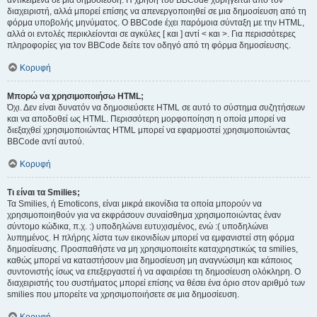
αντικείμενα σε μια δημοσίευση. Η χρήση του BBCode χορηγείται από τον
διαχειριστή, αλλά μπορεί επίσης να απενεργοποιηθεί σε μια δημοσίευση από τη
φόρμα υποβολής μηνύματος. Ο BBCode έχει παρόμοια σύνταξη με την HTML,
αλλά οι εντολές περικλείονται σε αγκύλες [ και ] αντί < και >. Για περισσότερες
πληροφορίες για τον BBCode δείτε τον οδηγό από τη φόρμα δημοσίευσης.
Κορυφή
Μπορώ να χρησιμοποιήσω HTML;
Όχι. Δεν είναι δυνατόν να δημοσιεύσετε HTML σε αυτό το σύστημα συζητήσεων
και να αποδοθεί ως HTML. Περισσότερη μορφοποίηση η οποία μπορεί να
διεξαχθεί χρησιμοποιώντας HTML μπορεί να εφαρμοστεί χρησιμοποιώντας
BBCode αντί αυτού.
Κορυφή
Τι είναι τα Smilies;
Τα Smilies, ή Emoticons, είναι μικρά εικονίδια τα οποία μπορούν να
χρησιμοποιηθούν για να εκφράσουν συναίσθημα χρησιμοποιώντας έναν
σύντομο κώδικα, π.χ. :) υποδηλώνει ευτυχισμένος, ενώ :( υποδηλώνει
λυπημένος. Η πλήρης λίστα των εικονιδίων μπορεί να εμφανιστεί στη φόρμα
δημοσίευσης. Προσπαθήστε να μη χρησιμοποιείτε καταχρηστικώς τα smilies,
καθώς μπορεί να καταστήσουν μια δημοσίευση μη αναγνώσιμη και κάποιος
συντονιστής ίσως να επεξεργαστεί ή να αφαιρέσει τη δημοσίευση ολόκληρη. Ο
διαχειριστής του συστήματος μπορεί επίσης να θέσει ένα όριο στον αριθμό των
smilies που μπορείτε να χρησιμοποιήσετε σε μια δημοσίευση.