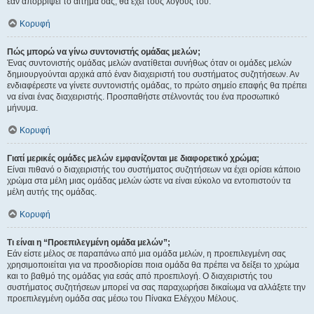
εάν απορρίψει το αίτημα σας, θα έχει τους λόγους του.
Κορυφή
Πώς μπορώ να γίνω συντονιστής ομάδας μελών;
Ένας συντονιστής ομάδας μελών ανατίθεται συνήθως όταν οι ομάδες μελών
δημιουργούνται αρχικά από έναν διαχειριστή του συστήματος συζητήσεων. Αν
ενδιαφέρεστε να γίνετε συντονιστής ομάδας, το πρώτο σημείο επαφής θα πρέπει
να είναι ένας διαχειριστής. Προσπαθήστε στέλνοντάς του ένα προσωπικό
μήνυμα.
Κορυφή
Γιατί μερικές ομάδες μελών εμφανίζονται με διαφορετικό χρώμα;
Είναι πιθανό ο διαχειριστής του συστήματος συζητήσεων να έχει ορίσει κάποιο
χρώμα στα μέλη μιας ομάδας μελών ώστε να είναι εύκολο να εντοπιστούν τα
μέλη αυτής της ομάδας.
Κορυφή
Τι είναι η “Προεπιλεγμένη ομάδα μελών”;
Εάν είστε μέλος σε παραπάνω από μια ομάδα μελών, η προεπιλεγμένη σας
χρησιμοποιείται για να προσδιορίσει ποια ομάδα θα πρέπει να δείξει το χρώμα
και το βαθμό της ομάδας για εσάς από προεπιλογή. Ο διαχειριστής του
συστήματος συζητήσεων μπορεί να σας παραχωρήσει δικαίωμα να αλλάξετε την
προεπιλεγμένη ομάδα σας μέσω του Πίνακα Ελέγχου Μέλους.