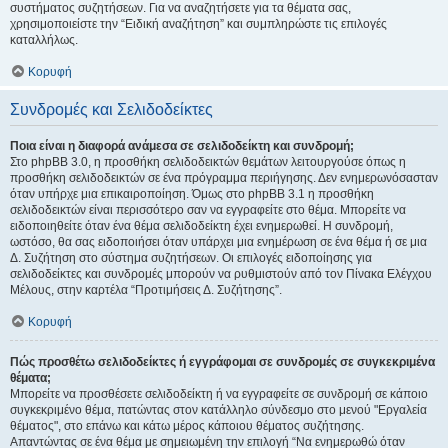
συστήματος συζητήσεων. Για να αναζητήσετε για τα θέματα σας,
χρησιμοποιείστε την “Ειδική αναζήτηση” και συμπληρώστε τις επιλογές
καταλλήλως.
Κορυφή
Συνδρομές και Σελιδοδείκτες
Ποια είναι η διαφορά ανάμεσα σε σελιδοδείκτη και συνδρομή;
Στο phpBB 3.0, η προσθήκη σελιδοδεικτών θεμάτων λειτουργούσε όπως η
προσθήκη σελιδοδεικτών σε ένα πρόγραμμα περιήγησης. Δεν ενημερωνόσασταν
όταν υπήρχε μια επικαιροποίηση. Όμως στο phpBB 3.1 η προσθήκη
σελιδοδεικτών είναι περισσότερο σαν να εγγραφείτε στο θέμα. Μπορείτε να
ειδοποιηθείτε όταν ένα θέμα σελιδοδείκτη έχει ενημερωθεί. Η συνδρομή,
ωστόσο, θα σας ειδοποιήσει όταν υπάρχει μια ενημέρωση σε ένα θέμα ή σε μια
Δ. Συζήτηση στο σύστημα συζητήσεων. Οι επιλογές ειδοποίησης για
σελιδοδείκτες και συνδρομές μπορούν να ρυθμιστούν από τον Πίνακα Ελέγχου
Μέλους, στην καρτέλα “Προτιμήσεις Δ. Συζήτησης”.
Κορυφή
Πώς προσθέτω σελιδοδείκτες ή εγγράφομαι σε συνδρομές σε συγκεκριμένα
θέματα;
Μπορείτε να προσθέσετε σελιδοδείκτη ή να εγγραφείτε σε συνδρομή σε κάποιο
συγκεκριμένο θέμα, πατώντας στον κατάλληλο σύνδεσμο στο μενού "Εργαλεία
θέματος", στο επάνω και κάτω μέρος κάποιου θέματος συζήτησης.
Απαντώντας σε ένα θέμα με σημειωμένη την επιλογή “Να ενημερωθώ όταν