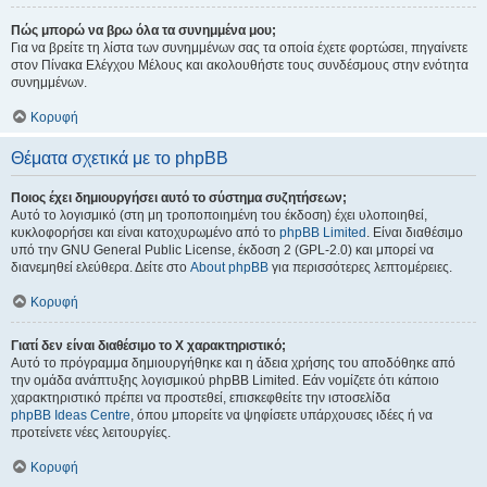
Πώς μπορώ να βρω όλα τα συνημμένα μου;
Για να βρείτε τη λίστα των συνημμένων σας τα οποία έχετε φορτώσει, πηγαίνετε
στον Πίνακα Ελέγχου Μέλους και ακολουθήστε τους συνδέσμους στην ενότητα
συνημμένων.
Κορυφή
Θέματα σχετικά με το phpBB
Ποιος έχει δημιουργήσει αυτό το σύστημα συζητήσεων;
Αυτό το λογισμικό (στη μη τροποποιημένη του έκδοση) έχει υλοποιηθεί,
κυκλοφορήσει και είναι κατοχυρωμένο από το
phpBB Limited
. Είναι διαθέσιμο
υπό την GNU General Public License, έκδοση 2 (GPL-2.0) και μπορεί να
διανεμηθεί ελεύθερα. Δείτε στο
About phpBB
για περισσότερες λεπτομέρειες.
Κορυφή
Γιατί δεν είναι διαθέσιμο το Χ χαρακτηριστικό;
Αυτό το πρόγραμμα δημιουργήθηκε και η άδεια χρήσης του αποδόθηκε από
την ομάδα ανάπτυξης λογισμικού phpBB Limited. Εάν νομίζετε ότι κάποιο
χαρακτηριστικό πρέπει να προστεθεί, επισκεφθείτε την ιστοσελίδα
phpBB Ideas Centre
, όπου μπορείτε να ψηφίσετε υπάρχουσες ιδέες ή να
προτείνετε νέες λειτουργίες.
Κορυφή