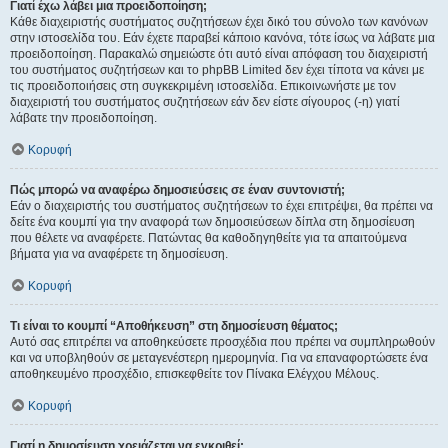
Γιατί έχω λάβει μια προειδοποίηση;
Κάθε διαχειριστής συστήματος συζητήσεων έχει δικό του σύνολο των κανόνων
στην ιστοσελίδα του. Εάν έχετε παραβεί κάποιο κανόνα, τότε ίσως να λάβατε μια
προειδοποίηση. Παρακαλώ σημειώστε ότι αυτό είναι απόφαση του διαχειριστή
του συστήματος συζητήσεων και το phpBB Limited δεν έχει τίποτα να κάνει με
τις προειδοποιήσεις στη συγκεκριμένη ιστοσελίδα. Επικοινωνήστε με τον
διαχειριστή του συστήματος συζητήσεων εάν δεν είστε σίγουρος (-η) γιατί
λάβατε την προειδοποίηση.
Κορυφή
Πώς μπορώ να αναφέρω δημοσιεύσεις σε έναν συντονιστή;
Εάν ο διαχειριστής του συστήματος συζητήσεων το έχει επιτρέψει, θα πρέπει να
δείτε ένα κουμπί για την αναφορά των δημοσιεύσεων δίπλα στη δημοσίευση
που θέλετε να αναφέρετε. Πατώντας θα καθοδηγηθείτε για τα απαιτούμενα
βήματα για να αναφέρετε τη δημοσίευση.
Κορυφή
Τι είναι το κουμπί “Αποθήκευση” στη δημοσίευση θέματος;
Αυτό σας επιτρέπει να αποθηκεύσετε προσχέδια που πρέπει να συμπληρωθούν
και να υποβληθούν σε μεταγενέστερη ημερομηνία. Για να επαναφορτώσετε ένα
αποθηκευμένο προσχέδιο, επισκεφθείτε τον Πίνακα Ελέγχου Μέλους.
Κορυφή
Γιατί η δημοσίευση χρειάζεται να εγκριθεί;