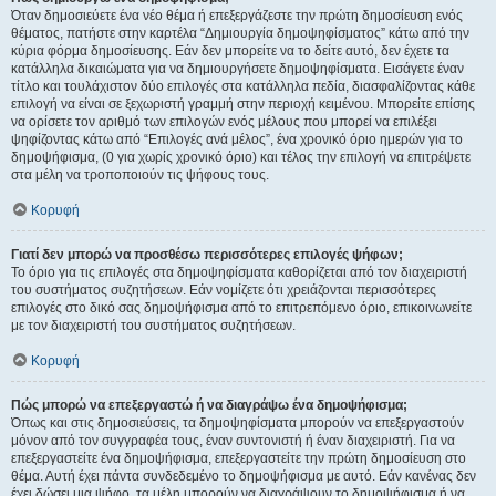
Όταν δημοσιεύετε ένα νέο θέμα ή επεξεργάζεστε την πρώτη δημοσίευση ενός
θέματος, πατήστε στην καρτέλα “Δημιουργία δημοψηφίσματος” κάτω από την
κύρια φόρμα δημοσίευσης. Εάν δεν μπορείτε να το δείτε αυτό, δεν έχετε τα
κατάλληλα δικαιώματα για να δημιουργήσετε δημοψηφίσματα. Εισάγετε έναν
τίτλο και τουλάχιστον δύο επιλογές στα κατάλληλα πεδία, διασφαλίζοντας κάθε
επιλογή να είναι σε ξεχωριστή γραμμή στην περιοχή κειμένου. Μπορείτε επίσης
να ορίσετε τον αριθμό των επιλογών ενός μέλους που μπορεί να επιλέξει
ψηφίζοντας κάτω από “Επιλογές ανά μέλος”, ένα χρονικό όριο ημερών για το
δημοψήφισμα, (0 για χωρίς χρονικό όριο) και τέλος την επιλογή να επιτρέψετε
στα μέλη να τροποποιούν τις ψήφους τους.
Κορυφή
Γιατί δεν μπορώ να προσθέσω περισσότερες επιλογές ψήφων;
Το όριο για τις επιλογές στα δημοψηφίσματα καθορίζεται από τον διαχειριστή
του συστήματος συζητήσεων. Εάν νομίζετε ότι χρειάζονται περισσότερες
επιλογές στο δικό σας δημοψήφισμα από το επιτρεπόμενο όριο, επικοινωνείτε
με τον διαχειριστή του συστήματος συζητήσεων.
Κορυφή
Πώς μπορώ να επεξεργαστώ ή να διαγράψω ένα δημοψήφισμα;
Όπως και στις δημοσιεύσεις, τα δημοψηφίσματα μπορούν να επεξεργαστούν
μόνον από τον συγγραφέα τους, έναν συντονιστή ή έναν διαχειριστή. Για να
επεξεργαστείτε ένα δημοψήφισμα, επεξεργαστείτε την πρώτη δημοσίευση στο
θέμα. Αυτή έχει πάντα συνδεδεμένο το δημοψήφισμα με αυτό. Εάν κανένας δεν
έχει δώσει μια ψήφο, τα μέλη μπορούν να διαγράψουν το δημοψήφισμα ή να