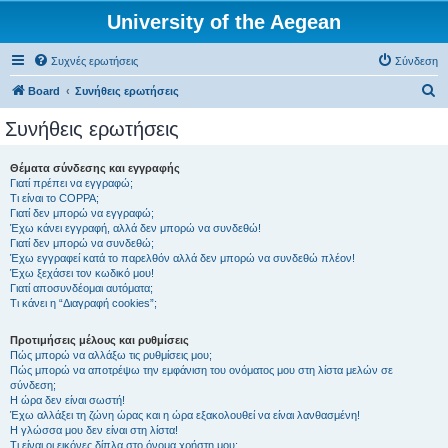
University of the Aegean
Συχνές ερωτήσεις
Σύνδεση
Α
Board
Συνήθεις ερωτήσεις
ν
Συνήθεις ερωτήσεις
α
ζ
Θέματα σύνδεσης και εγγραφής
Γιατί πρέπει να εγγραφώ;
ή
Τι είναι το COPPA;
τ
Γιατί δεν μπορώ να εγγραφώ;
Έχω κάνει εγγραφή, αλλά δεν μπορώ να συνδεθώ!
η
Γιατί δεν μπορώ να συνδεθώ;
Έχω εγγραφεί κατά το παρελθόν αλλά δεν μπορώ να συνδεθώ πλέον!
σ
Έχω ξεχάσει τον κωδικό μου!
η
Γιατί αποσυνδέομαι αυτόματα;
Τι κάνει η “Διαγραφή cookies”;
Προτιμήσεις μέλους και ρυθμίσεις
Πώς μπορώ να αλλάξω τις ρυθμίσεις μου;
Πώς μπορώ να αποτρέψω την εμφάνιση του ονόματος μου στη λίστα μελών σε
σύνδεση;
Η ώρα δεν είναι σωστή!
Έχω αλλάξει τη ζώνη ώρας και η ώρα εξακολουθεί να είναι λανθασμένη!
Η γλώσσα μου δεν είναι στη λίστα!
Τι είναι οι εικόνες δίπλα στο όνομα χρήστη μου;