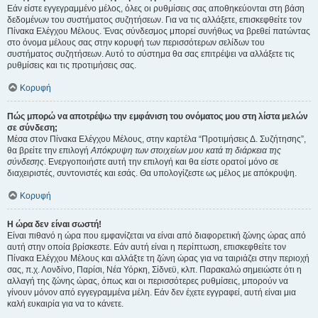
Εάν είστε εγγεγραμμένο μέλος, όλες οι ρυθμίσεις σας αποθηκεύονται στη βάση
δεδομένων του συστήματος συζητήσεων. Για να τις αλλάξετε, επισκεφθείτε τον
Πίνακα Ελέγχου Μέλους. Ένας σύνδεσμος μπορεί συνήθως να βρεθεί πατώντας
στο όνομα μέλους σας στην κορυφή των περισσότερων σελίδων του
συστήματος συζητήσεων. Αυτό το σύστημα θα σας επιτρέψει να αλλάξετε τις
ρυθμίσεις και τις προτιμήσεις σας.
Κορυφή
Πώς μπορώ να αποτρέψω την εμφάνιση του ονόματος μου στη λίστα μελών
σε σύνδεση;
Μέσα στον Πίνακα Ελέγχου Μέλους, στην καρτέλα “Προτιμήσεις Δ. Συζήτησης”,
θα βρείτε την επιλογή
Απόκρυψη των στοιχείων μου κατά τη διάρκεια της
σύνδεσης
. Ενεργοποιήστε αυτή την επιλογή και θα είστε ορατοί μόνο σε
διαχειριστές, συντονιστές και εσάς. Θα υπολογίζεστε ως μέλος με απόκρυψη.
Κορυφή
Η ώρα δεν είναι σωστή!
Είναι πιθανό η ώρα που εμφανίζεται να είναι από διαφορετική ζώνης ώρας από
αυτή στην οποία βρίσκεστε. Εάν αυτή είναι η περίπτωση, επισκεφθείτε τον
Πίνακα Ελέγχου Μέλους και αλλάξτε τη ζώνη ώρας για να ταιριάζει στην περιοχή
σας, π.χ. Λονδίνο, Παρίσι, Νέα Υόρκη, Σίδνεϋ, κλπ. Παρακαλώ σημειώστε ότι η
αλλαγή της ζώνης ώρας, όπως και οι περισσότερες ρυθμίσεις, μπορούν να
γίνουν μόνον από εγγεγραμμένα μέλη. Εάν δεν έχετε εγγραφεί, αυτή είναι μια
καλή ευκαιρία για να το κάνετε.