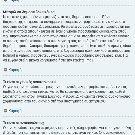
Κορυφή
Μπορώ να δημοσιεύω εικόνες;
Ναι, εικόνες μπορούν να εμφανίζονται στις δημοσιεύσεις σας. Εάν ο
διαχειριστής επιτρέπει τα συνημμένα, μπορείτε να φορτώσετε την εικόνα στο
σύστημα συζητήσεων. Διαφορετικά, θα πρέπει να συνδέσετε με παραπομπή μία
εικόνα η οποία αποθηκεύεται σε έναν δημόσια προσβάσιμο διακομιστή ιστού,
π.χ. http://www.example.com/my-picture.gif. Δεν μπορείτε να συνδέσετε εικόνες
οι οποίες αποθηκεύονται στο υπολογιστή σας τοπικά (εκτός εάν αυτός είναι
δημόσια προσπελάσιμος διακομιστής) ή εικόνες που είναι αποθηκευμένες πίσω
από μηχανισμούς πιστοποίησης, π.χ. λογαριασμοί ηλεκτρονικού ταχυδρομείου
hotmail ή yahoo, προστατευμένες με κωδικό πρόσβασης ιστοσελίδες, κλπ. Για
να εμφανιστεί η εικόνα χρησιμοποιήστε την ετικέτα [img].
Κορυφή
Τι είναι οι γενικές ανακοινώσεις;
Οι γενικές ανακοινώσεις περιέχουν σημαντικές πληροφορίες και πρέπει να τις
διαβάζετε όποτε είναι εφικτό. Αυτές θα εμφανίζονται στην κορυφή της κάθε Δ.
Συζήτησης και στον Πίνακα Ελέγχου Μέλους. Δικαιώματα γενικής ανακοίνωσης
χορηγούνται από τον διαχειριστή του συστήματος συζητήσεων.
Κορυφή
Τι είναι οι ανακοινώσεις;
Οι ανακοινώσεις συχνά περιέχουν σημαντικές πληροφορίες για τη συγκεκριμένη
Δ. Συζήτηση και πρέπει να τις διαβάσετε όποτε είναι εφικτό. Οι ανακοινώσεις