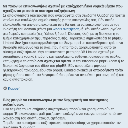
Με ποιον θα επικοινωνήσω σχετικά με κατάχρηση ή/και νομικά θέματα που
σχετίζονται με αυτό το σύστημα συζητήσεων;
Σε οποιονδήποτε διαχειριστή που αναγράφεται στη σελίδα “Η Ομάδα” θα πρέπει
να είναι ένα κατάλληλο σημείο επαφής για τις καταγγελίες σας. Εάν αυτός
εξακολουθεί να μην ανταποκρίνεται τότε θα πρέπει να επικοινωνήσετε με τον
ιδιοκτήτη του domain (κάντε μια
whois αναζήτηση
) ή, εάν αυτός λειτουργεί σε
μια δωρεάν υπηρεσία (π.χ. Yahoo !, free.fr, f2s.com, κλπ), με τη διοίκηση ή το
τμήμα καταχρήσεων της υπηρεσίας αυτής. Παρακαλώ σημειώστε ότι το phpBB
Limited
δεν έχει καμία αρμοδιότητα
και δεν μπορεί με οποιονδήποτε τρόπο να
θεωρηθεί υπεύθυνο για το πώς, πού ή από ποιον χρησιμοποιείται αυτό το
σύστημα συζητήσεων. Μην επικοινωνείτε με το phpBB Limited σχετικά με
οποιαδήποτε νομικό (παύσης και παράλειψης, ευθύνης, συκοφαντικό σχόλιο,
κλπ.) ζήτημα το οποίο
δεν σχετίζεται άμεσα
με την ιστοσελίδα phpBB.com ή το
διακριτικό λογισμικό του ιδίου του phpBB. Εάν αποστείλετε μήνυμα
ηλεκτρονικού ταχυδρομείου στο phpBB Limited σχετικά
με οποιοδήποτε τρίτο
μέρος
χρήσης αυτού του λογισμικού θα πρέπει να αναμένετε μια αρνητική ή και
καμία ανταπόκριση.
Κορυφή
Πώς μπορώ να επικοινωνήσω με τον διαχειριστή του συστήματος
συζητήσεων;
Όλα τα μέλη του συστήματος συζητήσεων μπορούν να χρησιμοποιούν τη
φόρμα “Επικοινωνήστε μαζί μας”, εάν η επιλογή είναι ενεργοποιημένη από τον
διαχειριστή του συστήματος συζητήσεων.
Τα μέλη του συστήματος συζητήσεων μπορούν επίσης να χρησιμοποιούν τον
σύνδεσμο “Η ομάδα”.