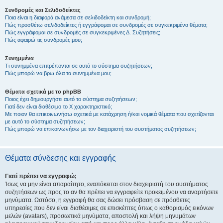
Συνδρομές και Σελιδοδείκτες
Ποια είναι η διαφορά ανάμεσα σε σελιδοδείκτη και συνδρομή;
Πώς προσθέτω σελιδοδείκτες ή εγγράφομαι σε συνδρομές σε συγκεκριμένα θέματα;
Πώς εγγράφομαι σε συνδρομές σε συγκεκριμένες Δ. Συζητήσεις;
Πώς αφαιρώ τις συνδρομές μου;
Συνημμένα
Τι συνημμένα επιτρέπονται σε αυτό το σύστημα συζητήσεων;
Πώς μπορώ να βρω όλα τα συνημμένα μου;
Θέματα σχετικά με το phpBB
Ποιος έχει δημιουργήσει αυτό το σύστημα συζητήσεων;
Γιατί δεν είναι διαθέσιμο το Χ χαρακτηριστικό;
Με ποιον θα επικοινωνήσω σχετικά με κατάχρηση ή/και νομικά θέματα που σχετίζονται
με αυτό το σύστημα συζητήσεων;
Πώς μπορώ να επικοινωνήσω με τον διαχειριστή του συστήματος συζητήσεων;
Θέματα σύνδεσης και εγγραφής
Γιατί πρέπει να εγγραφώ;
Ίσως να μην είναι απαραίτητο, εναπόκειται στον διαχειριστή του συστήματος
συζητήσεων ως προς το αν θα πρέπει να εγγραφείτε προκειμένου να αναρτήσετε
μηνύματα. Ωστόσο, η εγγραφή θα σας δώσει πρόσβαση σε πρόσθετες
υπηρεσίες που δεν είναι διαθέσιμες σε επισκέπτες όπως ο καθορισμός εικόνων
μελών (avatars), προσωπικά μηνύματα, αποστολή και λήψη μηνυμάτων