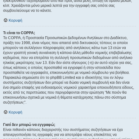
ηλεκτρονικού ταχυδρομείου από και προς άλλα μέλη, ένταξη σε ομάδα μελών,
κλπ. Χρειάζονται μόνο μερικά λεπτά για την εγγραφή σας οπότε σας
συμβουλεύουμε να το κάνετε.
Κορυφή
Τι είναι το COPPA;
Το COPPA, ή Προστασία Προσωπικών Δεδομένων Ανηλίκων στο Διαδίκτυο,
πράξη του 1998, είναι νόμος που απαιτεί από δικτυακούς τόπους οι οποίοι
μπορούν να συλλέγουν πληροφορίες από ανηλίκους κάτω των 13 ετών να
έχουν γραπτή γονική συναίνεση ή κάποια άλλη μέθοδο νομικής επιβεβαίωσης
κηδεμόνα, που να επιτρέπει τη συλλογή προσωπικών δεδομένων από ανήλικο
ηλικίας μικρότερης των 13. Εάν δεν είστε σίγουρος (-η) αν αυτό ισχύει για σας,
όπως κάποιος ο οποίος προσπαθεί να εγγραφεί ή στην ιστοσελίδα που
προσπαθείτε να εγγραφείτε, επικοινωνήστε με νομικό σύμβουλο για βοήθεια.
Παρακαλώ σημειώστε ότι το phpBB Limited και ο ιδιοκτήτης του εν λόγω
συστήματος συζητήσεων δεν μπορεί να δώσει νομική συμβουλή και δεν είναι
ένα σημείο επαφής για ενδοιασμούς νομικού χαρακτήρα οποιουδήποτε είδους,
εκτός από τις περιπτώσεις που περιγράφονται στην ερώτηση “Με ποιόν θα
επικοινωνήσω σχετικά με νομικά ή θέματα κατάχρησης πάνω στο σύστημα
συζητήσεων;”.
Κορυφή
Γιατί δεν μπορώ να εγγραφώ;
Είναι πιθανόν κάποιος διαχειριστής του συστήματος συζητήσεων να έχει
απενεργοποιήσει τις εγγραφές για να αποτρέψει νέους επισκέπτες να