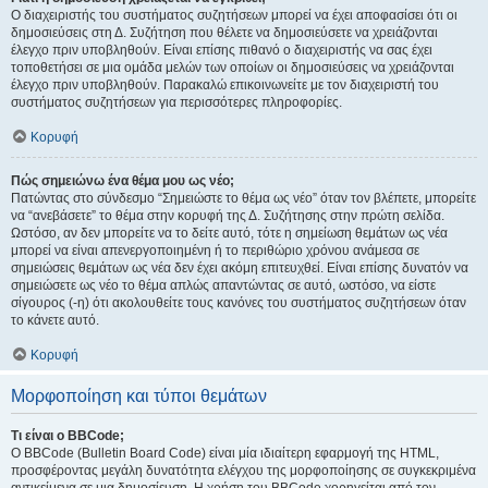
Ο διαχειριστής του συστήματος συζητήσεων μπορεί να έχει αποφασίσει ότι οι
δημοσιεύσεις στη Δ. Συζήτηση που θέλετε να δημοσιεύσετε να χρειάζονται
έλεγχο πριν υποβληθούν. Είναι επίσης πιθανό ο διαχειριστής να σας έχει
τοποθετήσει σε μια ομάδα μελών των οποίων οι δημοσιεύσεις να χρειάζονται
έλεγχο πριν υποβληθούν. Παρακαλώ επικοινωνείτε με τον διαχειριστή του
συστήματος συζητήσεων για περισσότερες πληροφορίες.
Κορυφή
Πώς σημειώνω ένα θέμα μου ως νέο;
Πατώντας στο σύνδεσμο “Σημειώστε το θέμα ως νέο” όταν τον βλέπετε, μπορείτε
να “ανεβάσετε” το θέμα στην κορυφή της Δ. Συζήτησης στην πρώτη σελίδα.
Ωστόσο, αν δεν μπορείτε να το δείτε αυτό, τότε η σημείωση θεμάτων ως νέα
μπορεί να είναι απενεργοποιημένη ή το περιθώριο χρόνου ανάμεσα σε
σημειώσεις θεμάτων ως νέα δεν έχει ακόμη επιτευχθεί. Είναι επίσης δυνατόν να
σημειώσετε ως νέο το θέμα απλώς απαντώντας σε αυτό, ωστόσο, να είστε
σίγουρος (-η) ότι ακολουθείτε τους κανόνες του συστήματος συζητήσεων όταν
το κάνετε αυτό.
Κορυφή
Μορφοποίηση και τύποι θεμάτων
Τι είναι ο BBCode;
Ο BBCode (Bulletin Board Code) είναι μία ιδιαίτερη εφαρμογή της HTML,
προσφέροντας μεγάλη δυνατότητα ελέγχου της μορφοποίησης σε συγκεκριμένα