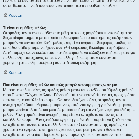
Γενικώς, οι συντονιστές υπάρχουν για να αποτρέπουν μέλη από το να βγαίνουν
εκτός θέματος ή να δημοσιεύουν καταχρηστικό ή προσβλητικό υλικό.
Κορυφή
Τι είναι οι ομάδες μελών;
Οι ομάδες μελών είναι ομάδες από μέλη οι οποίες μοιράζουν την κοινότητα σε
διαχειρίσιμα τμήματα με τα οποία οι διαχειριστές του συστήματος συζητήσεων
μπορούν να εργαστούν. Κάθε μέλος μπορεί να ανήκει σε διάφορες ομάδες και
σε κάθε ομάδα μπορεί να έχουν ανατεθεί επιμέρους δικαιώματα πρόσβασης.
Αυτό παρέχει έναν εύκολο τρόπο σε διαχειριστές να αλλάξουν τα δικαιώματα για
πολλά μέλη ταυτόχρονα, όπως είναι αλλαγή δικαιωμάτων συντονιστή ή
χορήγηση στα μέλη πρόσβαση σε μια ιδιωτική συζήτηση.
Κορυφή
Πού είναι οι ομάδες μελών και πώς μπορώ να συμμετάσχω σε μια;
Μπορείτε να δείτε όλες τις ομάδες μελών μέσω του συνδέσμου “Ομάδες μελών”
στον Πίνακα Ελέγχου Μέλους. Εάν επιθυμείτε να ενταχθείτε σε μια, προχωρήστε
πατώντας το κατάλληλο κουμπί. Ωστόσο, δεν έχουν όλες οι ομάδες μελών
ανοιχτή πρόσβαση. Μερικές μπορεί να χρειάζονται έγκριση για ένταξη, μερικές
μπορεί να είναι κλειστές και μερικές μπορεί ακόμη και να έχουν κρυφές ιδιότητες
μελών. Εάν η ομάδα είναι ανοιχτή, μπορείτε να ενταχθείτε πατώντας στο
κατάλληλο κουμπί. Εάν χρειάζεται έγκριση για ένταξη μπορείτε να ζητήσετε να
ενταχθείτε πατώντας στο κατάλληλο κουμπί. Ο συντονιστής της ομάδας θα
χρειαστεί να εγκρίνει το αίτημα σας και ίσως σας ρωτήσει γιατί θέλετε να
ενταχθείτε στην ομάδα. Παρακαλώ μην παρενοχλήσετε τον συντονιστή ομάδας