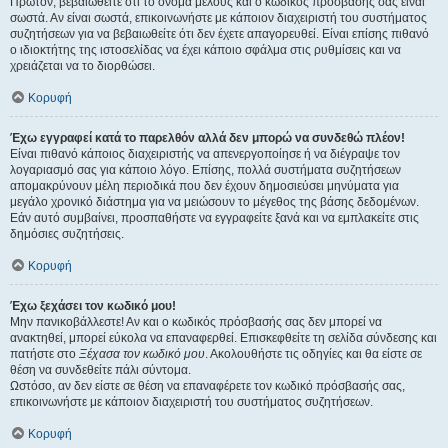
Πρώτον, βεβαιωθείτε ότι το όνομα μέλους και ο κωδικός πρόσβασής σας είναι
σωστά. Αν είναι σωστά, επικοινωνήστε με κάποιον διαχειριστή του συστήματος
συζητήσεων για να βεβαιωθείτε ότι δεν έχετε απαγορευθεί. Είναι επίσης πιθανό
ο ιδιοκτήτης της ιστοσελίδας να έχει κάποιο σφάλμα στις ρυθμίσεις και να
χρειάζεται να το διορθώσει.
Κορυφή
Έχω εγγραφεί κατά το παρελθόν αλλά δεν μπορώ να συνδεθώ πλέον!
Είναι πιθανό κάποιος διαχειριστής να απενεργοποίησε ή να διέγραψε τον
λογαριασμό σας για κάποιο λόγο. Επίσης, πολλά συστήματα συζητήσεων
απομακρύνουν μέλη περιοδικά που δεν έχουν δημοσιεύσει μηνύματα για
μεγάλο χρονικό διάστημα για να μειώσουν το μέγεθος της βάσης δεδομένων.
Εάν αυτό συμβαίνει, προσπαθήστε να εγγραφείτε ξανά και να εμπλακείτε στις
δημόσιες συζητήσεις.
Κορυφή
Έχω ξεχάσει τον κωδικό μου!
Μην πανικοβάλλεστε! Αν και ο κωδικός πρόσβασής σας δεν μπορεί να
ανακτηθεί, μπορεί εύκολα να επαναφερθεί. Επισκεφθείτε τη σελίδα σύνδεσης και
πατήστε στο
Ξέχασα τον κωδικό μου
. Ακολουθήστε τις οδηγίες και θα είστε σε
θέση να συνδεθείτε πάλι σύντομα.
Ωστόσο, αν δεν είστε σε θέση να επαναφέρετε τον κωδικό πρόσβασής σας,
επικοινωνήστε με κάποιον διαχειριστή του συστήματος συζητήσεων.
Κορυφή