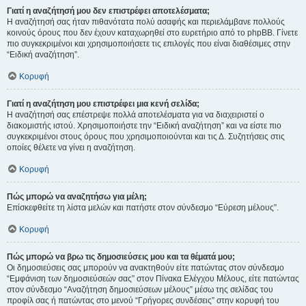
Γιατί η αναζήτησή μου δεν επιστρέφει αποτελέσματα;
Η αναζήτησή σας ήταν πιθανότατα πολύ ασαφής και περιελάμβανε πολλούς
κοινούς όρους που δεν έχουν καταχωρηθεί στο ευρετήριο από το phpBB. Γίνετε
πιο συγκεκριμένοι και χρησιμοποιήσετε τις επιλογές που είναι διαθέσιμες στην
“Ειδική αναζήτηση”.
Κορυφή
Γιατί η αναζήτηση μου επιστρέφει μια κενή σελίδα;
Η αναζήτησή σας επέστρεψε πολλά αποτελέσματα για να διαχειριστεί ο
διακομιστής ιστού. Χρησιμοποιήστε την “Ειδική αναζήτηση” και να είστε πιο
συγκεκριμένοι στους όρους που χρησιμοποιούνται και τις Δ. Συζητήσεις στις
οποίες θέλετε να γίνει η αναζήτηση.
Κορυφή
Πώς μπορώ να αναζητήσω για μέλη;
Επίσκεφθείτε τη λίστα μελών και πατήστε στον σύνδεσμο “Εύρεση μέλους”.
Κορυφή
Πώς μπορώ να βρω τις δημοσιεύσεις μου και τα θέματά μου;
Οι δημοσιεύσεις σας μπορούν να ανακτηθούν είτε πατώντας στον σύνδεσμο
“Εμφάνιση των δημοσιεύσεών σας” στον Πίνακα Ελέγχου Μέλους, είτε πατώντας
στον σύνδεσμο “Αναζήτηση δημοσιεύσεων μέλους” μέσω της σελίδας του
προφίλ σας ή πατώντας στο μενού “Γρήγορες συνδέσεις” στην κορυφή του