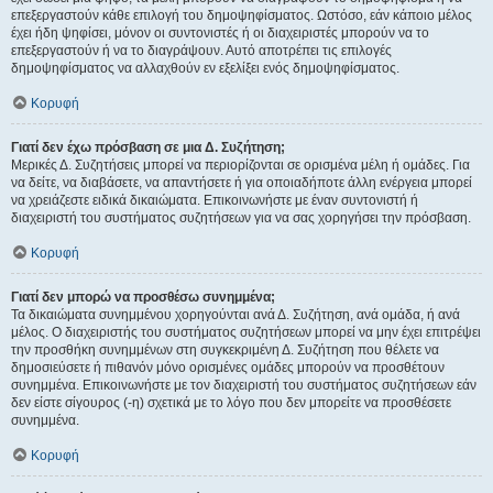
επεξεργαστούν κάθε επιλογή του δημοψηφίσματος. Ωστόσο, εάν κάποιο μέλος
έχει ήδη ψηφίσει, μόνον οι συντονιστές ή οι διαχειριστές μπορούν να το
επεξεργαστούν ή να το διαγράψουν. Αυτό αποτρέπει τις επιλογές
δημοψηφίσματος να αλλαχθούν εν εξελίξει ενός δημοψηφίσματος.
Κορυφή
Γιατί δεν έχω πρόσβαση σε μια Δ. Συζήτηση;
Μερικές Δ. Συζητήσεις μπορεί να περιορίζονται σε ορισμένα μέλη ή ομάδες. Για
να δείτε, να διαβάσετε, να απαντήσετε ή για οποιαδήποτε άλλη ενέργεια μπορεί
να χρειάζεστε ειδικά δικαιώματα. Επικοινωνήστε με έναν συντονιστή ή
διαχειριστή του συστήματος συζητήσεων για να σας χορηγήσει την πρόσβαση.
Κορυφή
Γιατί δεν μπορώ να προσθέσω συνημμένα;
Τα δικαιώματα συνημμένου χορηγούνται ανά Δ. Συζήτηση, ανά ομάδα, ή ανά
μέλος. Ο διαχειριστής του συστήματος συζητήσεων μπορεί να μην έχει επιτρέψει
την προσθήκη συνημμένων στη συγκεκριμένη Δ. Συζήτηση που θέλετε να
δημοσιεύσετε ή πιθανόν μόνο ορισμένες ομάδες μπορούν να προσθέτουν
συνημμένα. Επικοινωνήστε με τον διαχειριστή του συστήματος συζητήσεων εάν
δεν είστε σίγουρος (-η) σχετικά με το λόγο που δεν μπορείτε να προσθέσετε
συνημμένα.
Κορυφή