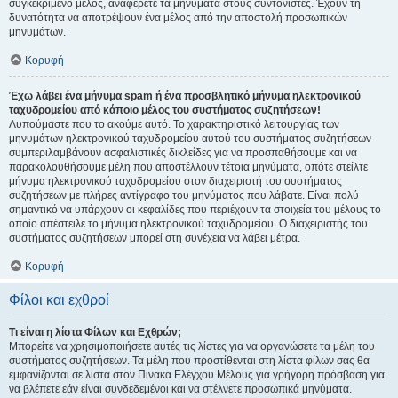
συγκεκριμένο μέλος, αναφέρετε τα μηνύματα στους συντονιστές. Έχουν τη
δυνατότητα να αποτρέψουν ένα μέλος από την αποστολή προσωπικών
μηνυμάτων.
Κορυφή
Έχω λάβει ένα μήνυμα spam ή ένα προσβλητικό μήνυμα ηλεκτρονικού
ταχυδρομείου από κάποιο μέλος του συστήματος συζητήσεων!
Λυπούμαστε που το ακούμε αυτό. Το χαρακτηριστικό λειτουργίας των
μηνυμάτων ηλεκτρονικού ταχυδρομείου αυτού του συστήματος συζητήσεων
συμπεριλαμβάνουν ασφαλιστικές δικλείδες για να προσπαθήσουμε και να
παρακολουθήσουμε μέλη που αποστέλλουν τέτοια μηνύματα, οπότε στείλτε
μήνυμα ηλεκτρονικού ταχυδρομείου στον διαχειριστή του συστήματος
συζητήσεων με πλήρες αντίγραφο του μηνύματος που λάβατε. Είναι πολύ
σημαντικό να υπάρχουν οι κεφαλίδες που περιέχουν τα στοιχεία του μέλους το
οποίο απέστειλε το μήνυμα ηλεκτρονικού ταχυδρομείου. Ο διαχειριστής του
συστήματος συζητήσεων μπορεί στη συνέχεια να λάβει μέτρα.
Κορυφή
Φίλοι και εχθροί
Τι είναι η λίστα Φίλων και Εχθρών;
Μπορείτε να χρησιμοποιήσετε αυτές τις λίστες για να οργανώσετε τα μέλη του
συστήματος συζητήσεων. Τα μέλη που προστίθενται στη λίστα φίλων σας θα
εμφανίζονται σε λίστα στον Πίνακα Ελέγχου Μέλους για γρήγορη πρόσβαση για
να βλέπετε εάν είναι συνδεδεμένοι και να στέλνετε προσωπικά μηνύματα.