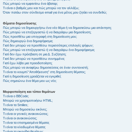
Πώς μπορώ να εμφανίσω ένα άβαταρ;
Τι είναι ο βαθμός μου και πώς μπορώ να τον αλλάξω;
Όταν πατάω στον σύνδεσμο email για ένα μέλος μου ζητάει να συνδεθώ;
Θέματα δημοσίευσης
Πώς μπορώ να δημιουργήσω ένα νέο θέμα ή να δημοσιεύσω μια απάντηση;
Πώς μπορώ να επεξεργαστώ ή να διαγράψω μια δημοσίευση;
Πώς προσθέτω μια υπογραφή στη δημοσίευση μου;
Πώς δημιουργώ ένα δημοψήφισμα;
Γιατί δεν μπορώ να προσθέσω περισσότερες επιλογές ψήφων;
Πώς μπορώ να επεξεργαστώ ή να διαγράψω ένα δημοψήφισμα;
Γιατί δεν έχω πρόσβαση σε μια Δ. Συζήτηση;
Γιατί δεν μπορώ να προσθέσω συνημμένα;
Γιατί έχω λάβει μια προειδοποίηση;
Πώς μπορώ να αναφέρω δημοσιεύσεις σε έναν συντονιστή;
Τι είναι το κουμπί “Αποθήκευση” στη δημοσίευση θέματος;
Γιατί η δημοσίευση χρειάζεται να εγκριθεί;
Πώς σημειώνω ένα θέμα μου ως νέο;
Μορφοποίηση και τύποι θεμάτων
Τι είναι ο BBCode;
Μπορώ να χρησιμοποιήσω HTML;
Τι είναι τα Smilies;
Μπορώ να δημοσιεύω εικόνες;
Τι είναι οι γενικές ανακοινώσεις;
Τι είναι οι ανακοινώσεις;
Τι είναι τα επισημασμένα θέματα;
Τι είναι τα κλειδωμένα θέματα;
Τι είναι τα εικονίδια θεμάτων;