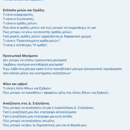
Επίπεδα μελών και Ομάδες
Τι είναι οι Διαχειριστές;
Τι είναι οι Συντονιστές;
Τι είναι οι ομάδες μελών;
Πού είναι οι ομάδες μελών και πώς μπορώ να συμμετάσχω σε μια;
Πώς μπορώ να γίνω συντονιστής ομάδας μελών;
Γιατί μερικές ομάδες μελών εμφανίζονται με διαφορετικό χρώμα;
Τι είναι η “Προεπιλεγμένη ομάδα μελών”;
Τι είναι ο σύνδεσμος "Η ομάδα”;
Προσωπικά Μηνύματα
Δεν μπορώ να στείλω προσωπικά μηνύματα!
Λαμβάνω συνέχεια ανεπιθύμητα μηνύματα!
Έχω λάβει ένα μήνυμα spam ή ένα προσβλητικό μήνυμα ηλεκτρονικού ταχυδρομείου
από κάποιο μέλος του συστήματος συζητήσεων!
Φίλοι και εχθροί
Τι είναι η λίστα Φίλων και Εχθρών;
Πώς μπορώ να προσθέσω / αφαιρέσω μέλη στις λίστες Φίλων και Εχθρών;
Αναζήτηση στις Δ. Συζητήσεις
Πώς μπορώ να αναζητήσω σε μια ή περισσότερες Δ. Συζητήσεις;
Γιατί η αναζήτησή μου δεν επιστρέφει αποτελέσματα;
Γιατί η αναζήτηση μου επιστρέφει μια κενή σελίδα;
Πώς μπορώ να αναζητήσω για μέλη;
Πώς μπορώ να βρω τις δημοσιεύσεις μου και τα θέματά μου;