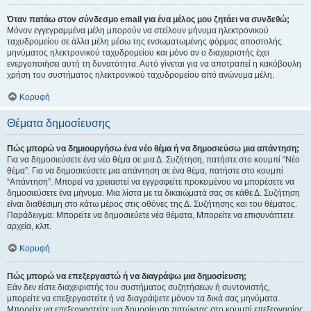
Όταν πατάω στον σύνδεσμο email για ένα μέλος μου ζητάει να συνδεθώ;
Μόνον εγγεγραμμένα μέλη μπορούν να στείλουν μήνυμα ηλεκτρονικού
ταχυδρομείου σε άλλα μέλη μέσω της ενσωματωμένης φόρμας αποστολής
μηνύματος ηλεκτρονικού ταχυδρομείου και μόνο αν ο διαχειριστής έχει
ενεργοποιήσει αυτή τη δυνατότητα. Αυτό γίνεται για να αποτραπεί η κακόβουλη
χρήση του συστήματος ηλεκτρονικού ταχυδρομείου από ανώνυμα μέλη.
Κορυφή
Θέματα δημοσίευσης
Πώς μπορώ να δημιουργήσω ένα νέο θέμα ή να δημοσιεύσω μια απάντηση;
Για να δημοσιεύσετε ένα νέο θέμα σε μια Δ. Συζήτηση, πατήστε στο κουμπί “Νέο
θέμα”. Για να δημοσιεύσετε μια απάντηση σε ένα θέμα, πατήστε στο κουμπί
“Απάντηση”. Μπορεί να χρειαστεί να εγγραφείτε προκειμένου να μπορέσετε να
δημοσιεύσετε ένα μήνυμα. Μια λίστα με τα δικαιώματά σας σε κάθε Δ. Συζήτηση
είναι διαθέσιμη στο κάτω μέρος στις οθόνες της Δ. Συζήτησης και του θέματος.
Παράδειγμα: Μπορείτε να δημοσιεύετε νέα θέματα, Μπορείτε να επισυνάπτετε
αρχεία, κλπ.
Κορυφή
Πώς μπορώ να επεξεργαστώ ή να διαγράψω μια δημοσίευση;
Εάν δεν είστε διαχειριστής του συστήματος συζητήσεων ή συντονιστής,
μπορείτε να επεξεργαστείτε ή να διαγράψετε μόνον τα δικά σας μηνύματα.
Μπορείτε να επεξεργαστείτε μια δημοσίευση πατώντας στο κουμπί επεξεργασίας