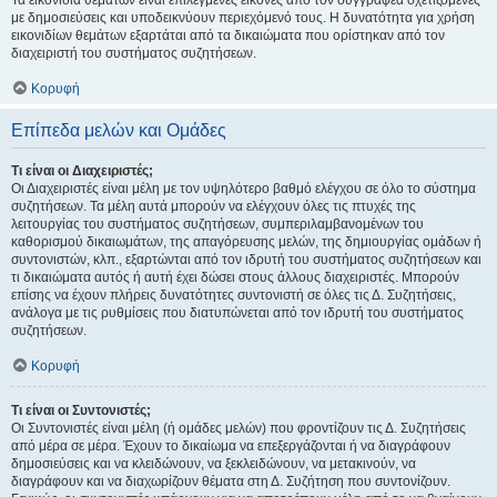
Τα εικονίδια θεμάτων είναι επιλεγμένες εικόνες από τον συγγραφέα σχετιζόμενες
με δημοσιεύσεις και υποδεικνύουν περιεχόμενό τους. Η δυνατότητα για χρήση
εικονιδίων θεμάτων εξαρτάται από τα δικαιώματα που ορίστηκαν από τον
διαχειριστή του συστήματος συζητήσεων.
Κορυφή
Επίπεδα μελών και Ομάδες
Τι είναι οι Διαχειριστές;
Οι Διαχειριστές είναι μέλη με τον υψηλότερο βαθμό ελέγχου σε όλο το σύστημα
συζητήσεων. Τα μέλη αυτά μπορούν να ελέγχουν όλες τις πτυχές της
λειτουργίας του συστήματος συζητήσεων, συμπεριλαμβανομένων του
καθορισμού δικαιωμάτων, της απαγόρευσης μελών, της δημιουργίας ομάδων ή
συντονιστών, κλπ., εξαρτώνται από τον ιδρυτή του συστήματος συζητήσεων και
τι δικαιώματα αυτός ή αυτή έχει δώσει στους άλλους διαχειριστές. Μπορούν
επίσης να έχουν πλήρεις δυνατότητες συντονιστή σε όλες τις Δ. Συζητήσεις,
ανάλογα με τις ρυθμίσεις που διατυπώνεται από τον ιδρυτή του συστήματος
συζητήσεων.
Κορυφή
Τι είναι οι Συντονιστές;
Οι Συντονιστές είναι μέλη (ή ομάδες μελών) που φροντίζουν τις Δ. Συζητήσεις
από μέρα σε μέρα. Έχουν το δικαίωμα να επεξεργάζονται ή να διαγράφουν
δημοσιεύσεις και να κλειδώνουν, να ξεκλειδώνουν, να μετακινούν, να
διαγράφουν και να διαχωρίζουν θέματα στη Δ. Συζήτηση που συντονίζουν.