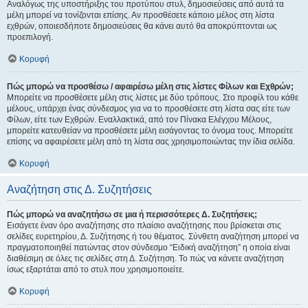
Αναλόγως της υποστήριξης του προτύπου στυλ, δημοσιεύσεις από αυτά τα
μέλη μπορεί να τονίζονται επίσης. Αν προσθέσετε κάποιο μέλος στη λίστα
εχθρών, οποιεσδήποτε δημοσιεύσεις θα κάνει αυτό θα αποκρύπτονται ως
προεπιλογή.
Κορυφή
Πώς μπορώ να προσθέσω / αφαιρέσω μέλη στις λίστες Φίλων και Εχθρών;
Μπορείτε να προσθέσετε μέλη στις λίστες με δύο τρόπους. Στο προφίλ του κάθε
μέλους, υπάρχει ένας σύνδεσμος για να το προσθέσετε στη λίστα σας είτε των
Φίλων, είτε των Εχθρών. Εναλλακτικά, από τον Πίνακα Ελέγχου Μέλους,
μπορείτε κατευθείαν να προσθέσετε μέλη εισάγοντας το όνομα τους. Μπορείτε
επίσης να αφαιρέσετε μέλη από τη λίστα σας χρησιμοποιώντας την ίδια σελίδα.
Κορυφή
Αναζήτηση στις Δ. Συζητήσεις
Πώς μπορώ να αναζητήσω σε μια ή περισσότερες Δ. Συζητήσεις;
Εισάγετε έναν όρο αναζήτησης στο πλαίσιο αναζήτησης που βρίσκεται στις
σελίδες ευρετηρίου, Δ. Συζήτησης ή του θέματος. Σύνθετη αναζήτηση μπορεί να
πραγματοποιηθεί πατώντας στον σύνδεσμο “Ειδική αναζήτηση” η οποία είναι
διαθέσιμη σε όλες τις σελίδες στη Δ. Συζήτηση. Το πώς να κάνετε αναζήτηση
ίσως εξαρτάται από το στυλ που χρησιμοποιείτε.
Κορυφή