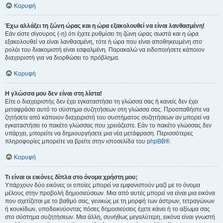
Κορυφή
Έχω αλλάξει τη ζώνη ώρας και η ώρα εξακολουθεί να είναι λανθασμένη!
Εάν είστε σίγουρος (-η) ότι έχετε ρυθμίσει τη ζώνη ώρας σωστά και η ώρα
εξακολουθεί να είναι λανθασμένη, τότε ή ώρα που είναι αποθηκευμένη στο
ρολόι του διακομιστή είναι εσφαλμένη. Παρακαλώ να ειδοποιήσετε κάποιον
διαχειριστή για να διορθώσει το πρόβλημα.
Κορυφή
Η γλώσσα μου δεν είναι στη λίστα!
Είτε ο διαχειριστής δεν έχει εγκαταστήσει τη γλώσσα σας ή κανείς δεν έχει
μεταφράσει αυτό το σύστημα συζητήσεων στη γλώσσα σας. Προσπαθήστε να
ζητήσετε από κάποιον διαχειριστή του συστήματος συζητήσεων αν μπορεί να
εγκαταστήσει το πακέτο γλώσσας που χρειάζεστε. Εάν το πακέτο γλώσσας δεν
υπάρχει, μπορείτε να δημιουργήσετε μια νέα μετάφραση. Περισσότερες
πληροφορίες μπορείτε να βρείτε στην ιστοσελίδα του
phpBB
®.
Κορυφή
Τι είναι οι εικόνες δίπλα στο όνομα χρήστη μου;
Υπάρχουν δύο εικόνες οι οποίες μπορεί να εμφανιστούν μαζί με το όνομα
μέλους στην προβολή δημοσιεύσεων. Μια από αυτές μπορεί να είναι μια εικόνα
που σχετίζεται με το βαθμό σας, γενικώς με τη μορφή των άστρων, τετραγώνων
ή κουκίδων, υποδεικνύοντας πόσες δημοσιεύσεις έχετε κάνει ή το αξίωμα σας
στο σύστημα συζητήσεων. Μια άλλη, συνήθως μεγαλύτερη, εικόνα είναι γνωστή