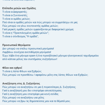
Επίπεδα μελών και Ομάδες
Τι είναι οι Διαχειριστές;
Τι είναι οι Συντονιστές;
Τι είναι οι ομάδες μελών;
Πού είναι οι ομάδες μελών και πώς μπορώ να συμμετάσχω σε μια;
Πώς μπορώ να γίνω συντονιστής ομάδας μελών;
Γιατί μερικές ομάδες μελών εμφανίζονται με διαφορετικό χρώμα;
Τι είναι η “Προεπιλεγμένη ομάδα μελών”;
Τι είναι ο σύνδεσμος "Η ομάδα”;
Προσωπικά Μηνύματα
Δεν μπορώ να στείλω προσωπικά μηνύματα!
Λαμβάνω συνέχεια ανεπιθύμητα μηνύματα!
Έχω λάβει ένα μήνυμα spam ή ένα προσβλητικό μήνυμα ηλεκτρονικού ταχυδρομείου
από κάποιο μέλος του συστήματος συζητήσεων!
Φίλοι και εχθροί
Τι είναι η λίστα Φίλων και Εχθρών;
Πώς μπορώ να προσθέσω / αφαιρέσω μέλη στις λίστες Φίλων και Εχθρών;
Αναζήτηση στις Δ. Συζητήσεις
Πώς μπορώ να αναζητήσω σε μια ή περισσότερες Δ. Συζητήσεις;
Γιατί η αναζήτησή μου δεν επιστρέφει αποτελέσματα;
Γιατί η αναζήτηση μου επιστρέφει μια κενή σελίδα;
Πώς μπορώ να αναζητήσω για μέλη;
Πώς μπορώ να βρω τις δημοσιεύσεις μου και τα θέματά μου;