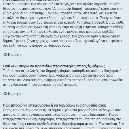
Όταν δημοσιεύετε ένα νέο θέμα ή επεξεργάζεστε την πρώτη δημοσίευση ενός
θέματος, πατήστε στην καρτέλα “Δημιουργία δημοψηφίσματος” κάτω από την
κύρια φόρμα δημοσίευσης. Εάν δεν μπορείτε να το δείτε αυτό, δεν έχετε τα
κατάλληλα δικαιώματα για να δημιουργήσετε δημοψηφίσματα. Εισάγετε έναν
τίτλο και τουλάχιστον δύο επιλογές στα κατάλληλα πεδία, διασφαλίζοντας κάθε
επιλογή να είναι σε ξεχωριστή γραμμή στην περιοχή κειμένου. Μπορείτε επίσης
να ορίσετε τον αριθμό των επιλογών ενός μέλους που μπορεί να επιλέξει
ψηφίζοντας κάτω από “Επιλογές ανά μέλος”, ένα χρονικό όριο ημερών για το
δημοψήφισμα, (0 για χωρίς χρονικό όριο) και τέλος την επιλογή να επιτρέψετε
στα μέλη να τροποποιούν τις ψήφους τους.
Κορυφή
Γιατί δεν μπορώ να προσθέσω περισσότερες επιλογές ψήφων;
Το όριο για τις επιλογές στα δημοψηφίσματα καθορίζεται από τον διαχειριστή
του συστήματος συζητήσεων. Εάν νομίζετε ότι χρειάζονται περισσότερες
επιλογές στο δικό σας δημοψήφισμα από το επιτρεπόμενο όριο, επικοινωνείτε
με τον διαχειριστή του συστήματος συζητήσεων.
Κορυφή
Πώς μπορώ να επεξεργαστώ ή να διαγράψω ένα δημοψήφισμα;
Όπως και στις δημοσιεύσεις, τα δημοψηφίσματα μπορούν να επεξεργαστούν
μόνον από τον συγγραφέα τους, έναν συντονιστή ή έναν διαχειριστή. Για να
επεξεργαστείτε ένα δημοψήφισμα, επεξεργαστείτε την πρώτη δημοσίευση στο
θέμα. Αυτή έχει πάντα συνδεδεμένο το δημοψήφισμα με αυτό. Εάν κανένας δεν
έχει δώσει μια ψήφο, τα μέλη μπορούν να διαγράψουν το δημοψήφισμα ή να