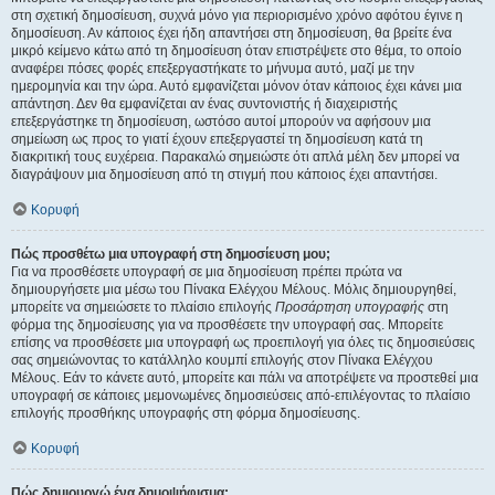
στη σχετική δημοσίευση, συχνά μόνο για περιορισμένο χρόνο αφότου έγινε η
δημοσίευση. Αν κάποιος έχει ήδη απαντήσει στη δημοσίευση, θα βρείτε ένα
μικρό κείμενο κάτω από τη δημοσίευση όταν επιστρέψετε στο θέμα, το οποίο
αναφέρει πόσες φορές επεξεργαστήκατε το μήνυμα αυτό, μαζί με την
ημερομηνία και την ώρα. Αυτό εμφανίζεται μόνον όταν κάποιος έχει κάνει μια
απάντηση. Δεν θα εμφανίζεται αν ένας συντονιστής ή διαχειριστής
επεξεργάστηκε τη δημοσίευση, ωστόσο αυτοί μπορούν να αφήσουν μια
σημείωση ως προς το γιατί έχουν επεξεργαστεί τη δημοσίευση κατά τη
διακριτική τους ευχέρεια. Παρακαλώ σημειώστε ότι απλά μέλη δεν μπορεί να
διαγράψουν μια δημοσίευση από τη στιγμή που κάποιος έχει απαντήσει.
Κορυφή
Πώς προσθέτω μια υπογραφή στη δημοσίευση μου;
Για να προσθέσετε υπογραφή σε μια δημοσίευση πρέπει πρώτα να
δημιουργήσετε μια μέσω του Πίνακα Ελέγχου Μέλους. Μόλις δημιουργηθεί,
μπορείτε να σημειώσετε το πλαίσιο επιλογής
Προσάρτηση υπογραφής
στη
φόρμα της δημοσίευσης για να προσθέσετε την υπογραφή σας. Μπορείτε
επίσης να προσθέσετε μια υπογραφή ως προεπιλογή για όλες τις δημοσιεύσεις
σας σημειώνοντας το κατάλληλο κουμπί επιλογής στον Πίνακα Ελέγχου
Μέλους. Εάν το κάνετε αυτό, μπορείτε και πάλι να αποτρέψετε να προστεθεί μια
υπογραφή σε κάποιες μεμονωμένες δημοσιεύσεις από-επιλέγοντας το πλαίσιο
επιλογής προσθήκης υπογραφής στη φόρμα δημοσίευσης.
Κορυφή
Πώς δημιουργώ ένα δημοψήφισμα;