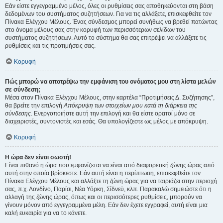
Εάν είστε εγγεγραμμένο μέλος, όλες οι ρυθμίσεις σας αποθηκεύονται στη βάση
δεδομένων του συστήματος συζητήσεων. Για να τις αλλάξετε, επισκεφθείτε τον
Πίνακα Ελέγχου Μέλους. Ένας σύνδεσμος μπορεί συνήθως να βρεθεί πατώντας
στο όνομα μέλους σας στην κορυφή των περισσότερων σελίδων του
συστήματος συζητήσεων. Αυτό το σύστημα θα σας επιτρέψει να αλλάξετε τις
ρυθμίσεις και τις προτιμήσεις σας.
Κορυφή
Πώς μπορώ να αποτρέψω την εμφάνιση του ονόματος μου στη λίστα μελών
σε σύνδεση;
Μέσα στον Πίνακα Ελέγχου Μέλους, στην καρτέλα “Προτιμήσεις Δ. Συζήτησης”,
θα βρείτε την επιλογή
Απόκρυψη των στοιχείων μου κατά τη διάρκεια της
σύνδεσης
. Ενεργοποιήστε αυτή την επιλογή και θα είστε ορατοί μόνο σε
διαχειριστές, συντονιστές και εσάς. Θα υπολογίζεστε ως μέλος με απόκρυψη.
Κορυφή
Η ώρα δεν είναι σωστή!
Είναι πιθανό η ώρα που εμφανίζεται να είναι από διαφορετική ζώνης ώρας από
αυτή στην οποία βρίσκεστε. Εάν αυτή είναι η περίπτωση, επισκεφθείτε τον
Πίνακα Ελέγχου Μέλους και αλλάξτε τη ζώνη ώρας για να ταιριάζει στην περιοχή
σας, π.χ. Λονδίνο, Παρίσι, Νέα Υόρκη, Σίδνεϋ, κλπ. Παρακαλώ σημειώστε ότι η
αλλαγή της ζώνης ώρας, όπως και οι περισσότερες ρυθμίσεις, μπορούν να
γίνουν μόνον από εγγεγραμμένα μέλη. Εάν δεν έχετε εγγραφεί, αυτή είναι μια
καλή ευκαιρία για να το κάνετε.