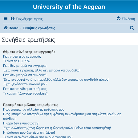
University of the Aegean
Συχνές ερωτήσεις
Σύνδεση
Α
Board
Συνήθεις ερωτήσεις
ν
Συνήθεις ερωτήσεις
α
ζ
Θέματα σύνδεσης και εγγραφής
Γιατί πρέπει να εγγραφώ;
ή
Τι είναι το COPPA;
τ
Γιατί δεν μπορώ να εγγραφώ;
Έχω κάνει εγγραφή, αλλά δεν μπορώ να συνδεθώ!
η
Γιατί δεν μπορώ να συνδεθώ;
Έχω εγγραφεί κατά το παρελθόν αλλά δεν μπορώ να συνδεθώ πλέον!
σ
Έχω ξεχάσει τον κωδικό μου!
η
Γιατί αποσυνδέομαι αυτόματα;
Τι κάνει η “Διαγραφή cookies”;
Προτιμήσεις μέλους και ρυθμίσεις
Πώς μπορώ να αλλάξω τις ρυθμίσεις μου;
Πώς μπορώ να αποτρέψω την εμφάνιση του ονόματος μου στη λίστα μελών σε
σύνδεση;
Η ώρα δεν είναι σωστή!
Έχω αλλάξει τη ζώνη ώρας και η ώρα εξακολουθεί να είναι λανθασμένη!
Η γλώσσα μου δεν είναι στη λίστα!
Τι είναι οι εικόνες δίπλα στο όνομα χρήστη μου;