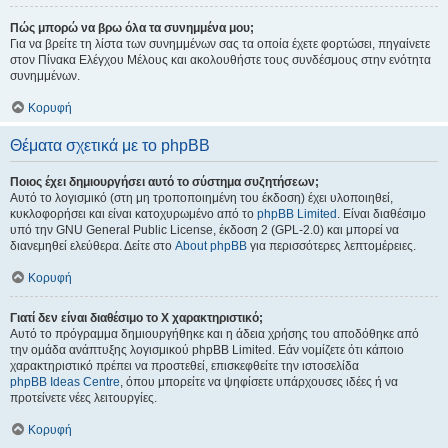
Πώς μπορώ να βρω όλα τα συνημμένα μου;
Για να βρείτε τη λίστα των συνημμένων σας τα οποία έχετε φορτώσει, πηγαίνετε
στον Πίνακα Ελέγχου Μέλους και ακολουθήστε τους συνδέσμους στην ενότητα
συνημμένων.
Κορυφή
Θέματα σχετικά με το phpBB
Ποιος έχει δημιουργήσει αυτό το σύστημα συζητήσεων;
Αυτό το λογισμικό (στη μη τροποποιημένη του έκδοση) έχει υλοποιηθεί,
κυκλοφορήσει και είναι κατοχυρωμένο από το
phpBB Limited
. Είναι διαθέσιμο
υπό την GNU General Public License, έκδοση 2 (GPL-2.0) και μπορεί να
διανεμηθεί ελεύθερα. Δείτε στο
About phpBB
για περισσότερες λεπτομέρειες.
Κορυφή
Γιατί δεν είναι διαθέσιμο το Χ χαρακτηριστικό;
Αυτό το πρόγραμμα δημιουργήθηκε και η άδεια χρήσης του αποδόθηκε από
την ομάδα ανάπτυξης λογισμικού phpBB Limited. Εάν νομίζετε ότι κάποιο
χαρακτηριστικό πρέπει να προστεθεί, επισκεφθείτε την ιστοσελίδα
phpBB Ideas Centre
, όπου μπορείτε να ψηφίσετε υπάρχουσες ιδέες ή να
προτείνετε νέες λειτουργίες.
Κορυφή