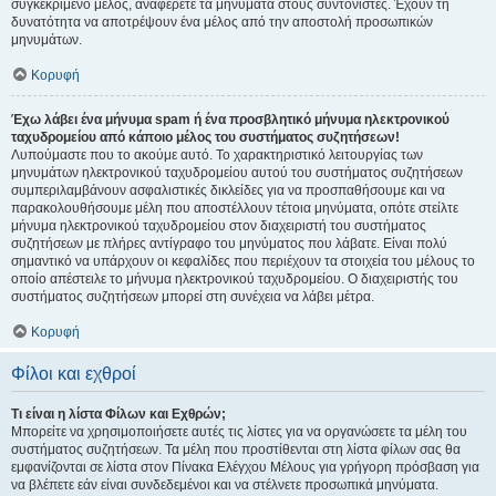
συγκεκριμένο μέλος, αναφέρετε τα μηνύματα στους συντονιστές. Έχουν τη
δυνατότητα να αποτρέψουν ένα μέλος από την αποστολή προσωπικών
μηνυμάτων.
Κορυφή
Έχω λάβει ένα μήνυμα spam ή ένα προσβλητικό μήνυμα ηλεκτρονικού
ταχυδρομείου από κάποιο μέλος του συστήματος συζητήσεων!
Λυπούμαστε που το ακούμε αυτό. Το χαρακτηριστικό λειτουργίας των
μηνυμάτων ηλεκτρονικού ταχυδρομείου αυτού του συστήματος συζητήσεων
συμπεριλαμβάνουν ασφαλιστικές δικλείδες για να προσπαθήσουμε και να
παρακολουθήσουμε μέλη που αποστέλλουν τέτοια μηνύματα, οπότε στείλτε
μήνυμα ηλεκτρονικού ταχυδρομείου στον διαχειριστή του συστήματος
συζητήσεων με πλήρες αντίγραφο του μηνύματος που λάβατε. Είναι πολύ
σημαντικό να υπάρχουν οι κεφαλίδες που περιέχουν τα στοιχεία του μέλους το
οποίο απέστειλε το μήνυμα ηλεκτρονικού ταχυδρομείου. Ο διαχειριστής του
συστήματος συζητήσεων μπορεί στη συνέχεια να λάβει μέτρα.
Κορυφή
Φίλοι και εχθροί
Τι είναι η λίστα Φίλων και Εχθρών;
Μπορείτε να χρησιμοποιήσετε αυτές τις λίστες για να οργανώσετε τα μέλη του
συστήματος συζητήσεων. Τα μέλη που προστίθενται στη λίστα φίλων σας θα
εμφανίζονται σε λίστα στον Πίνακα Ελέγχου Μέλους για γρήγορη πρόσβαση για
να βλέπετε εάν είναι συνδεδεμένοι και να στέλνετε προσωπικά μηνύματα.