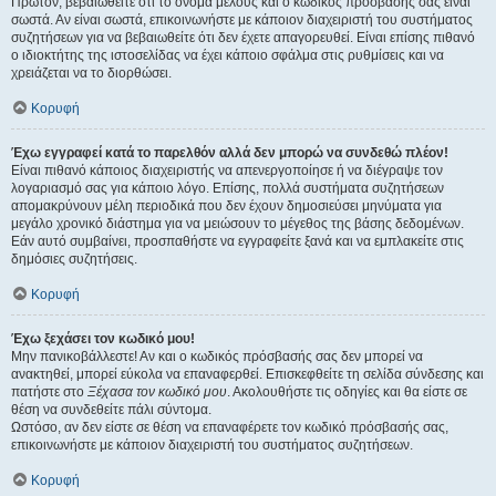
Πρώτον, βεβαιωθείτε ότι το όνομα μέλους και ο κωδικός πρόσβασής σας είναι
σωστά. Αν είναι σωστά, επικοινωνήστε με κάποιον διαχειριστή του συστήματος
συζητήσεων για να βεβαιωθείτε ότι δεν έχετε απαγορευθεί. Είναι επίσης πιθανό
ο ιδιοκτήτης της ιστοσελίδας να έχει κάποιο σφάλμα στις ρυθμίσεις και να
χρειάζεται να το διορθώσει.
Κορυφή
Έχω εγγραφεί κατά το παρελθόν αλλά δεν μπορώ να συνδεθώ πλέον!
Είναι πιθανό κάποιος διαχειριστής να απενεργοποίησε ή να διέγραψε τον
λογαριασμό σας για κάποιο λόγο. Επίσης, πολλά συστήματα συζητήσεων
απομακρύνουν μέλη περιοδικά που δεν έχουν δημοσιεύσει μηνύματα για
μεγάλο χρονικό διάστημα για να μειώσουν το μέγεθος της βάσης δεδομένων.
Εάν αυτό συμβαίνει, προσπαθήστε να εγγραφείτε ξανά και να εμπλακείτε στις
δημόσιες συζητήσεις.
Κορυφή
Έχω ξεχάσει τον κωδικό μου!
Μην πανικοβάλλεστε! Αν και ο κωδικός πρόσβασής σας δεν μπορεί να
ανακτηθεί, μπορεί εύκολα να επαναφερθεί. Επισκεφθείτε τη σελίδα σύνδεσης και
πατήστε στο
Ξέχασα τον κωδικό μου
. Ακολουθήστε τις οδηγίες και θα είστε σε
θέση να συνδεθείτε πάλι σύντομα.
Ωστόσο, αν δεν είστε σε θέση να επαναφέρετε τον κωδικό πρόσβασής σας,
επικοινωνήστε με κάποιον διαχειριστή του συστήματος συζητήσεων.
Κορυφή