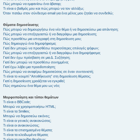
Πώς μπορώ να εμφανίσω ένα άβαταρ;
Τι είναι ο βαθμός μου και πώς μπορώ να τον αλλάξω;
Όταν πατάω στον σύνδεσμο email για ένα μέλος μου ζητάει να συνδεθώ;
Θέματα δημοσίευσης
Πώς μπορώ να δημιουργήσω ένα νέο θέμα ή να δημοσιεύσω μια απάντηση;
Πώς μπορώ να επεξεργαστώ ή να διαγράψω μια δημοσίευση;
Πώς προσθέτω μια υπογραφή στη δημοσίευση μου;
Πώς δημιουργώ ένα δημοψήφισμα;
Γιατί δεν μπορώ να προσθέσω περισσότερες επιλογές ψήφων;
Πώς μπορώ να επεξεργαστώ ή να διαγράψω ένα δημοψήφισμα;
Γιατί δεν έχω πρόσβαση σε μια Δ. Συζήτηση;
Γιατί δεν μπορώ να προσθέσω συνημμένα;
Γιατί έχω λάβει μια προειδοποίηση;
Πώς μπορώ να αναφέρω δημοσιεύσεις σε έναν συντονιστή;
Τι είναι το κουμπί “Αποθήκευση” στη δημοσίευση θέματος;
Γιατί η δημοσίευση χρειάζεται να εγκριθεί;
Πώς σημειώνω ένα θέμα μου ως νέο;
Μορφοποίηση και τύποι θεμάτων
Τι είναι ο BBCode;
Μπορώ να χρησιμοποιήσω HTML;
Τι είναι τα Smilies;
Μπορώ να δημοσιεύω εικόνες;
Τι είναι οι γενικές ανακοινώσεις;
Τι είναι οι ανακοινώσεις;
Τι είναι τα επισημασμένα θέματα;
Τι είναι τα κλειδωμένα θέματα;
Τι είναι τα εικονίδια θεμάτων;