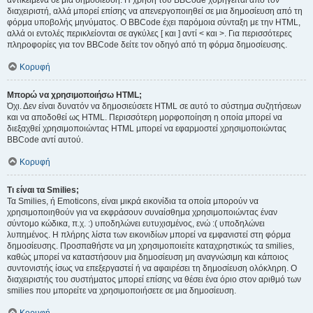
αντικείμενα σε μια δημοσίευση. Η χρήση του BBCode χορηγείται από τον
διαχειριστή, αλλά μπορεί επίσης να απενεργοποιηθεί σε μια δημοσίευση από τη
φόρμα υποβολής μηνύματος. Ο BBCode έχει παρόμοια σύνταξη με την HTML,
αλλά οι εντολές περικλείονται σε αγκύλες [ και ] αντί < και >. Για περισσότερες
πληροφορίες για τον BBCode δείτε τον οδηγό από τη φόρμα δημοσίευσης.
Κορυφή
Μπορώ να χρησιμοποιήσω HTML;
Όχι. Δεν είναι δυνατόν να δημοσιεύσετε HTML σε αυτό το σύστημα συζητήσεων
και να αποδοθεί ως HTML. Περισσότερη μορφοποίηση η οποία μπορεί να
διεξαχθεί χρησιμοποιώντας HTML μπορεί να εφαρμοστεί χρησιμοποιώντας
BBCode αντί αυτού.
Κορυφή
Τι είναι τα Smilies;
Τα Smilies, ή Emoticons, είναι μικρά εικονίδια τα οποία μπορούν να
χρησιμοποιηθούν για να εκφράσουν συναίσθημα χρησιμοποιώντας έναν
σύντομο κώδικα, π.χ. :) υποδηλώνει ευτυχισμένος, ενώ :( υποδηλώνει
λυπημένος. Η πλήρης λίστα των εικονιδίων μπορεί να εμφανιστεί στη φόρμα
δημοσίευσης. Προσπαθήστε να μη χρησιμοποιείτε καταχρηστικώς τα smilies,
καθώς μπορεί να καταστήσουν μια δημοσίευση μη αναγνώσιμη και κάποιος
συντονιστής ίσως να επεξεργαστεί ή να αφαιρέσει τη δημοσίευση ολόκληρη. Ο
διαχειριστής του συστήματος μπορεί επίσης να θέσει ένα όριο στον αριθμό των
smilies που μπορείτε να χρησιμοποιήσετε σε μια δημοσίευση.