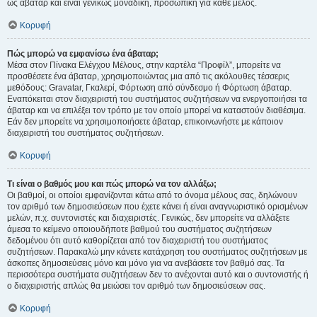
ως άβαταρ και είναι γενικώς μοναδική, προσωπική για κάθε μέλος.
Κορυφή
Πώς μπορώ να εμφανίσω ένα άβαταρ;
Μέσα στον Πίνακα Ελέγχου Μέλους, στην καρτέλα “Προφίλ”, μπορείτε να
προσθέσετε ένα άβαταρ, χρησιμοποιώντας μια από τις ακόλουθες τέσσερις
μεθόδους: Gravatar, Γκαλερί, Φόρτωση από σύνδεσμο ή Φόρτωση άβαταρ.
Εναπόκειται στον διαχειριστή του συστήματος συζητήσεων να ενεργοποιήσει τα
άβαταρ και να επιλέξει τον τρόπο με τον οποίο μπορεί να καταστούν διαθέσιμα.
Εάν δεν μπορείτε να χρησιμοποιήσετε άβαταρ, επικοινωνήστε με κάποιον
διαχειριστή του συστήματος συζητήσεων.
Κορυφή
Τι είναι ο βαθμός μου και πώς μπορώ να τον αλλάξω;
Οι βαθμοί, οι οποίοι εμφανίζονται κάτω από το όνομα μέλους σας, δηλώνουν
τον αριθμό των δημοσιεύσεων που έχετε κάνει ή είναι αναγνωριστικό ορισμένων
μελών, π.χ. συντονιστές και διαχειριστές. Γενικώς, δεν μπορείτε να αλλάξετε
άμεσα το κείμενο οποιουδήποτε βαθμού του συστήματος συζητήσεων
δεδομένου ότι αυτό καθορίζεται από τον διαχειριστή του συστήματος
συζητήσεων. Παρακαλώ μην κάνετε κατάχρηση του συστήματος συζητήσεων με
άσκοπες δημοσιεύσεις μόνο και μόνο για να ανεβάσετε τον βαθμό σας. Τα
περισσότερα συστήματα συζητήσεων δεν το ανέχονται αυτό και ο συντονιστής ή
ο διαχειριστής απλώς θα μειώσει τον αριθμό των δημοσιεύσεων σας.
Κορυφή