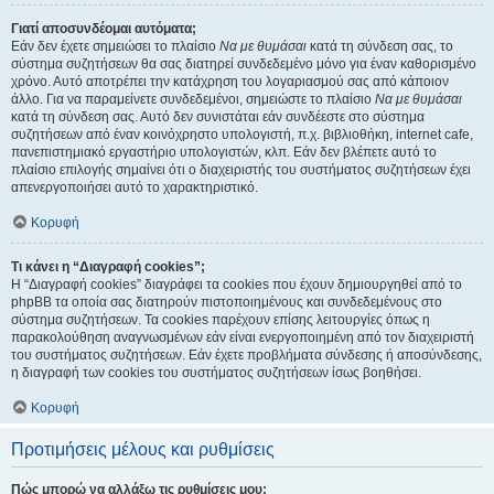
Γιατί αποσυνδέομαι αυτόματα;
Εάν δεν έχετε σημειώσει το πλαίσιο
Να με θυμάσαι
κατά τη σύνδεση σας, το
σύστημα συζητήσεων θα σας διατηρεί συνδεδεμένο μόνο για έναν καθορισμένο
χρόνο. Αυτό αποτρέπει την κατάχρηση του λογαριασμού σας από κάποιον
άλλο. Για να παραμείνετε συνδεδεμένοι, σημειώστε το πλαίσιο
Να με θυμάσαι
κατά τη σύνδεση σας. Αυτό δεν συνιστάται εάν συνδέεστε στο σύστημα
συζητήσεων από έναν κοινόχρηστο υπολογιστή, π.χ. βιβλιοθήκη, internet cafe,
πανεπιστημιακό εργαστήριο υπολογιστών, κλπ. Εάν δεν βλέπετε αυτό το
πλαίσιο επιλογής σημαίνει ότι ο διαχειριστής του συστήματος συζητήσεων έχει
απενεργοποιήσει αυτό το χαρακτηριστικό.
Κορυφή
Τι κάνει η “Διαγραφή cookies”;
Η “Διαγραφή cookies” διαγράφει τα cookies που έχουν δημιουργηθεί από το
phpBB τα οποία σας διατηρούν πιστοποιημένους και συνδεδεμένους στο
σύστημα συζητήσεων. Τα cookies παρέχουν επίσης λειτουργίες όπως η
παρακολούθηση αναγνωσμένων εάν είναι ενεργοποιημένη από τον διαχειριστή
του συστήματος συζητήσεων. Εάν έχετε προβλήματα σύνδεσης ή αποσύνδεσης,
η διαγραφή των cookies του συστήματος συζητήσεων ίσως βοηθήσει.
Κορυφή
Προτιμήσεις μέλους και ρυθμίσεις
Πώς μπορώ να αλλάξω τις ρυθμίσεις μου;