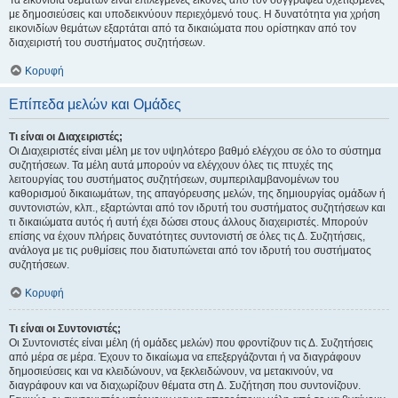
Τα εικονίδια θεμάτων είναι επιλεγμένες εικόνες από τον συγγραφέα σχετιζόμενες
με δημοσιεύσεις και υποδεικνύουν περιεχόμενό τους. Η δυνατότητα για χρήση
εικονιδίων θεμάτων εξαρτάται από τα δικαιώματα που ορίστηκαν από τον
διαχειριστή του συστήματος συζητήσεων.
Κορυφή
Επίπεδα μελών και Ομάδες
Τι είναι οι Διαχειριστές;
Οι Διαχειριστές είναι μέλη με τον υψηλότερο βαθμό ελέγχου σε όλο το σύστημα
συζητήσεων. Τα μέλη αυτά μπορούν να ελέγχουν όλες τις πτυχές της
λειτουργίας του συστήματος συζητήσεων, συμπεριλαμβανομένων του
καθορισμού δικαιωμάτων, της απαγόρευσης μελών, της δημιουργίας ομάδων ή
συντονιστών, κλπ., εξαρτώνται από τον ιδρυτή του συστήματος συζητήσεων και
τι δικαιώματα αυτός ή αυτή έχει δώσει στους άλλους διαχειριστές. Μπορούν
επίσης να έχουν πλήρεις δυνατότητες συντονιστή σε όλες τις Δ. Συζητήσεις,
ανάλογα με τις ρυθμίσεις που διατυπώνεται από τον ιδρυτή του συστήματος
συζητήσεων.
Κορυφή
Τι είναι οι Συντονιστές;
Οι Συντονιστές είναι μέλη (ή ομάδες μελών) που φροντίζουν τις Δ. Συζητήσεις
από μέρα σε μέρα. Έχουν το δικαίωμα να επεξεργάζονται ή να διαγράφουν
δημοσιεύσεις και να κλειδώνουν, να ξεκλειδώνουν, να μετακινούν, να
διαγράφουν και να διαχωρίζουν θέματα στη Δ. Συζήτηση που συντονίζουν.