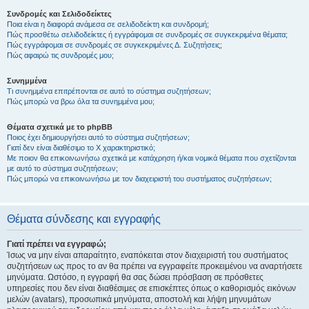
Συνδρομές και Σελιδοδείκτες
Ποια είναι η διαφορά ανάμεσα σε σελιδοδείκτη και συνδρομή;
Πώς προσθέτω σελιδοδείκτες ή εγγράφομαι σε συνδρομές σε συγκεκριμένα θέματα;
Πώς εγγράφομαι σε συνδρομές σε συγκεκριμένες Δ. Συζητήσεις;
Πώς αφαιρώ τις συνδρομές μου;
Συνημμένα
Τι συνημμένα επιτρέπονται σε αυτό το σύστημα συζητήσεων;
Πώς μπορώ να βρω όλα τα συνημμένα μου;
Θέματα σχετικά με το phpBB
Ποιος έχει δημιουργήσει αυτό το σύστημα συζητήσεων;
Γιατί δεν είναι διαθέσιμο το Χ χαρακτηριστικό;
Με ποιον θα επικοινωνήσω σχετικά με κατάχρηση ή/και νομικά θέματα που σχετίζονται
με αυτό το σύστημα συζητήσεων;
Πώς μπορώ να επικοινωνήσω με τον διαχειριστή του συστήματος συζητήσεων;
Θέματα σύνδεσης και εγγραφής
Γιατί πρέπει να εγγραφώ;
Ίσως να μην είναι απαραίτητο, εναπόκειται στον διαχειριστή του συστήματος
συζητήσεων ως προς το αν θα πρέπει να εγγραφείτε προκειμένου να αναρτήσετε
μηνύματα. Ωστόσο, η εγγραφή θα σας δώσει πρόσβαση σε πρόσθετες
υπηρεσίες που δεν είναι διαθέσιμες σε επισκέπτες όπως ο καθορισμός εικόνων
μελών (avatars), προσωπικά μηνύματα, αποστολή και λήψη μηνυμάτων