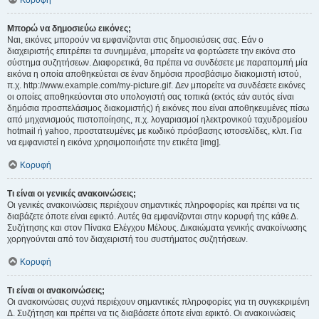
Κορυφή
Μπορώ να δημοσιεύω εικόνες;
Ναι, εικόνες μπορούν να εμφανίζονται στις δημοσιεύσεις σας. Εάν ο
διαχειριστής επιτρέπει τα συνημμένα, μπορείτε να φορτώσετε την εικόνα στο
σύστημα συζητήσεων. Διαφορετικά, θα πρέπει να συνδέσετε με παραπομπή μία
εικόνα η οποία αποθηκεύεται σε έναν δημόσια προσβάσιμο διακομιστή ιστού,
π.χ. http://www.example.com/my-picture.gif. Δεν μπορείτε να συνδέσετε εικόνες
οι οποίες αποθηκεύονται στο υπολογιστή σας τοπικά (εκτός εάν αυτός είναι
δημόσια προσπελάσιμος διακομιστής) ή εικόνες που είναι αποθηκευμένες πίσω
από μηχανισμούς πιστοποίησης, π.χ. λογαριασμοί ηλεκτρονικού ταχυδρομείου
hotmail ή yahoo, προστατευμένες με κωδικό πρόσβασης ιστοσελίδες, κλπ. Για
να εμφανιστεί η εικόνα χρησιμοποιήστε την ετικέτα [img].
Κορυφή
Τι είναι οι γενικές ανακοινώσεις;
Οι γενικές ανακοινώσεις περιέχουν σημαντικές πληροφορίες και πρέπει να τις
διαβάζετε όποτε είναι εφικτό. Αυτές θα εμφανίζονται στην κορυφή της κάθε Δ.
Συζήτησης και στον Πίνακα Ελέγχου Μέλους. Δικαιώματα γενικής ανακοίνωσης
χορηγούνται από τον διαχειριστή του συστήματος συζητήσεων.
Κορυφή
Τι είναι οι ανακοινώσεις;
Οι ανακοινώσεις συχνά περιέχουν σημαντικές πληροφορίες για τη συγκεκριμένη
Δ. Συζήτηση και πρέπει να τις διαβάσετε όποτε είναι εφικτό. Οι ανακοινώσεις