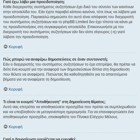
Γιατί έχω λάβει μια προειδοποίηση;
Κάθε διαχειριστής συστήματος συζητήσεων έχει δικό του σύνολο των κανόνων
στην ιστοσελίδα του. Εάν έχετε παραβεί κάποιο κανόνα, τότε ίσως να λάβατε μια
προειδοποίηση. Παρακαλώ σημειώστε ότι αυτό είναι απόφαση του διαχειριστή
του συστήματος συζητήσεων και το phpBB Limited δεν έχει τίποτα να κάνει με
τις προειδοποιήσεις στη συγκεκριμένη ιστοσελίδα. Επικοινωνήστε με τον
διαχειριστή του συστήματος συζητήσεων εάν δεν είστε σίγουρος (-η) γιατί
λάβατε την προειδοποίηση.
Κορυφή
Πώς μπορώ να αναφέρω δημοσιεύσεις σε έναν συντονιστή;
Εάν ο διαχειριστής του συστήματος συζητήσεων το έχει επιτρέψει, θα πρέπει να
δείτε ένα κουμπί για την αναφορά των δημοσιεύσεων δίπλα στη δημοσίευση
που θέλετε να αναφέρετε. Πατώντας θα καθοδηγηθείτε για τα απαιτούμενα
βήματα για να αναφέρετε τη δημοσίευση.
Κορυφή
Τι είναι το κουμπί “Αποθήκευση” στη δημοσίευση θέματος;
Αυτό σας επιτρέπει να αποθηκεύσετε προσχέδια που πρέπει να συμπληρωθούν
και να υποβληθούν σε μεταγενέστερη ημερομηνία. Για να επαναφορτώσετε ένα
αποθηκευμένο προσχέδιο, επισκεφθείτε τον Πίνακα Ελέγχου Μέλους.
Κορυφή
Γιατί η δημοσίευση χρειάζεται να εγκριθεί;