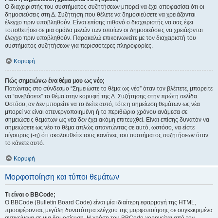
Ο διαχειριστής του συστήματος συζητήσεων μπορεί να έχει αποφασίσει ότι οι
δημοσιεύσεις στη Δ. Συζήτηση που θέλετε να δημοσιεύσετε να χρειάζονται
έλεγχο πριν υποβληθούν. Είναι επίσης πιθανό ο διαχειριστής να σας έχει
τοποθετήσει σε μια ομάδα μελών των οποίων οι δημοσιεύσεις να χρειάζονται
έλεγχο πριν υποβληθούν. Παρακαλώ επικοινωνείτε με τον διαχειριστή του
συστήματος συζητήσεων για περισσότερες πληροφορίες.
Κορυφή
Πώς σημειώνω ένα θέμα μου ως νέο;
Πατώντας στο σύνδεσμο “Σημειώστε το θέμα ως νέο” όταν τον βλέπετε, μπορείτε
να “ανεβάσετε” το θέμα στην κορυφή της Δ. Συζήτησης στην πρώτη σελίδα.
Ωστόσο, αν δεν μπορείτε να το δείτε αυτό, τότε η σημείωση θεμάτων ως νέα
μπορεί να είναι απενεργοποιημένη ή το περιθώριο χρόνου ανάμεσα σε
σημειώσεις θεμάτων ως νέα δεν έχει ακόμη επιτευχθεί. Είναι επίσης δυνατόν να
σημειώσετε ως νέο το θέμα απλώς απαντώντας σε αυτό, ωστόσο, να είστε
σίγουρος (-η) ότι ακολουθείτε τους κανόνες του συστήματος συζητήσεων όταν
το κάνετε αυτό.
Κορυφή
Μορφοποίηση και τύποι θεμάτων
Τι είναι ο BBCode;
Ο BBCode (Bulletin Board Code) είναι μία ιδιαίτερη εφαρμογή της HTML,
προσφέροντας μεγάλη δυνατότητα ελέγχου της μορφοποίησης σε συγκεκριμένα