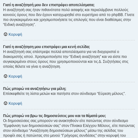
Γιατί η αναζήτησή μου δεν επιστρέφει αποτελέσματα;
Η αναζήτησή σας ήταν πιθανότατα πολύ ασαφής και περιελάμβανε πολλούς
κοινούς όρους που δεν έχουν καταχωρηθεί στο ευρετήριο από το phpBB. Γίνετε
πιο συγκεκριμένοι και χρησιμοποιήσετε τις επιλογές που είναι διαθέσιμες στην
“Ειδική αναζήτηση”.
Κορυφή
Γιατί η αναζήτηση μου επιστρέφει μια κενή σελίδα;
Η αναζήτησή σας επέστρεψε πολλά αποτελέσματα για να διαχειριστεί ο
διακομιστής ιστού. Χρησιμοποιήστε την “Ειδική αναζήτηση” και να είστε πιο
συγκεκριμένοι στους όρους που χρησιμοποιούνται και τις Δ. Συζητήσεις στις
οποίες θέλετε να γίνει η αναζήτηση.
Κορυφή
Πώς μπορώ να αναζητήσω για μέλη;
Επίσκεφθείτε τη λίστα μελών και πατήστε στον σύνδεσμο “Εύρεση μέλους”.
Κορυφή
Πώς μπορώ να βρω τις δημοσιεύσεις μου και τα θέματά μου;
Οι δημοσιεύσεις σας μπορούν να ανακτηθούν είτε πατώντας στον σύνδεσμο
“Εμφάνιση των δημοσιεύσεών σας” στον Πίνακα Ελέγχου Μέλους, είτε πατώντας
στον σύνδεσμο “Αναζήτηση δημοσιεύσεων μέλους” μέσω της σελίδας του
προφίλ σας ή πατώντας στο μενού “Γρήγορες συνδέσεις” στην κορυφή του