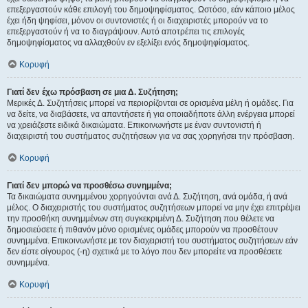
επεξεργαστούν κάθε επιλογή του δημοψηφίσματος. Ωστόσο, εάν κάποιο μέλος
έχει ήδη ψηφίσει, μόνον οι συντονιστές ή οι διαχειριστές μπορούν να το
επεξεργαστούν ή να το διαγράψουν. Αυτό αποτρέπει τις επιλογές
δημοψηφίσματος να αλλαχθούν εν εξελίξει ενός δημοψηφίσματος.
Κορυφή
Γιατί δεν έχω πρόσβαση σε μια Δ. Συζήτηση;
Μερικές Δ. Συζητήσεις μπορεί να περιορίζονται σε ορισμένα μέλη ή ομάδες. Για
να δείτε, να διαβάσετε, να απαντήσετε ή για οποιαδήποτε άλλη ενέργεια μπορεί
να χρειάζεστε ειδικά δικαιώματα. Επικοινωνήστε με έναν συντονιστή ή
διαχειριστή του συστήματος συζητήσεων για να σας χορηγήσει την πρόσβαση.
Κορυφή
Γιατί δεν μπορώ να προσθέσω συνημμένα;
Τα δικαιώματα συνημμένου χορηγούνται ανά Δ. Συζήτηση, ανά ομάδα, ή ανά
μέλος. Ο διαχειριστής του συστήματος συζητήσεων μπορεί να μην έχει επιτρέψει
την προσθήκη συνημμένων στη συγκεκριμένη Δ. Συζήτηση που θέλετε να
δημοσιεύσετε ή πιθανόν μόνο ορισμένες ομάδες μπορούν να προσθέτουν
συνημμένα. Επικοινωνήστε με τον διαχειριστή του συστήματος συζητήσεων εάν
δεν είστε σίγουρος (-η) σχετικά με το λόγο που δεν μπορείτε να προσθέσετε
συνημμένα.
Κορυφή