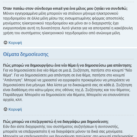
Όταν πατάω στον σύνδεσμο email για ένα μέλος μου ζητάει να συνδεθώ;
Μόνον εγγεγραμμένα μέλη μπορούν να στείλουν μήνυμα ηλεκτρονικού
ταχυδρομείου σε άλλα μέλη μέσω της ενσωματωμένης φόρμας αποστολής
μηνύματος ηλεκτρονικού ταχυδρομείου και μόνο αν ο διαχειριστής έχει
ενεργοποιήσει αυτή τη δυνατότητα. Αυτό γίνεται για να αποτραπεί η κακόβουλη
χρήση του συστήματος ηλεκτρονικού ταχυδρομείου από ανώνυμα μέλη.
Κορυφή
Θέματα δημοσίευσης
Πώς μπορώ να δημιουργήσω ένα νέο θέμα ή να δημοσιεύσω μια απάντηση;
Για να δημοσιεύσετε ένα νέο θέμα σε μια Δ. Συζήτηση, πατήστε στο κουμπί “Νέο
θέμα”. Για να δημοσιεύσετε μια απάντηση σε ένα θέμα, πατήστε στο κουμπί
“Απάντηση”. Μπορεί να χρειαστεί να εγγραφείτε προκειμένου να μπορέσετε να
δημοσιεύσετε ένα μήνυμα. Μια λίστα με τα δικαιώματά σας σε κάθε Δ. Συζήτηση
είναι διαθέσιμη στο κάτω μέρος στις οθόνες της Δ. Συζήτησης και του θέματος.
Παράδειγμα: Μπορείτε να δημοσιεύετε νέα θέματα, Μπορείτε να επισυνάπτετε
αρχεία, κλπ.
Κορυφή
Πώς μπορώ να επεξεργαστώ ή να διαγράψω μια δημοσίευση;
Εάν δεν είστε διαχειριστής του συστήματος συζητήσεων ή συντονιστής,
μπορείτε να επεξεργαστείτε ή να διαγράψετε μόνον τα δικά σας μηνύματα.
Μπορείτε να επεξεργαστείτε μια δημοσίευση πατώντας στο κουμπί επεξεργασίας