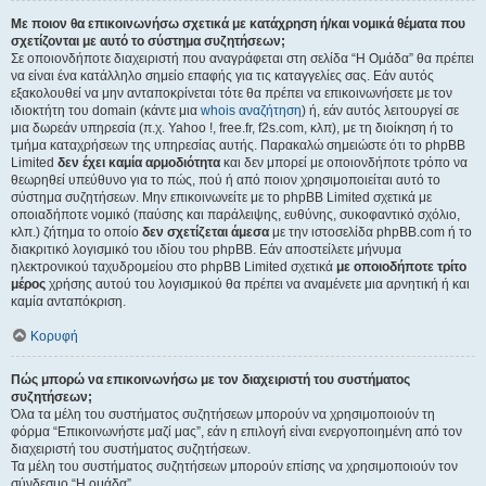
Με ποιον θα επικοινωνήσω σχετικά με κατάχρηση ή/και νομικά θέματα που
σχετίζονται με αυτό το σύστημα συζητήσεων;
Σε οποιονδήποτε διαχειριστή που αναγράφεται στη σελίδα “Η Ομάδα” θα πρέπει
να είναι ένα κατάλληλο σημείο επαφής για τις καταγγελίες σας. Εάν αυτός
εξακολουθεί να μην ανταποκρίνεται τότε θα πρέπει να επικοινωνήσετε με τον
ιδιοκτήτη του domain (κάντε μια
whois αναζήτηση
) ή, εάν αυτός λειτουργεί σε
μια δωρεάν υπηρεσία (π.χ. Yahoo !, free.fr, f2s.com, κλπ), με τη διοίκηση ή το
τμήμα καταχρήσεων της υπηρεσίας αυτής. Παρακαλώ σημειώστε ότι το phpBB
Limited
δεν έχει καμία αρμοδιότητα
και δεν μπορεί με οποιονδήποτε τρόπο να
θεωρηθεί υπεύθυνο για το πώς, πού ή από ποιον χρησιμοποιείται αυτό το
σύστημα συζητήσεων. Μην επικοινωνείτε με το phpBB Limited σχετικά με
οποιαδήποτε νομικό (παύσης και παράλειψης, ευθύνης, συκοφαντικό σχόλιο,
κλπ.) ζήτημα το οποίο
δεν σχετίζεται άμεσα
με την ιστοσελίδα phpBB.com ή το
διακριτικό λογισμικό του ιδίου του phpBB. Εάν αποστείλετε μήνυμα
ηλεκτρονικού ταχυδρομείου στο phpBB Limited σχετικά
με οποιοδήποτε τρίτο
μέρος
χρήσης αυτού του λογισμικού θα πρέπει να αναμένετε μια αρνητική ή και
καμία ανταπόκριση.
Κορυφή
Πώς μπορώ να επικοινωνήσω με τον διαχειριστή του συστήματος
συζητήσεων;
Όλα τα μέλη του συστήματος συζητήσεων μπορούν να χρησιμοποιούν τη
φόρμα “Επικοινωνήστε μαζί μας”, εάν η επιλογή είναι ενεργοποιημένη από τον
διαχειριστή του συστήματος συζητήσεων.
Τα μέλη του συστήματος συζητήσεων μπορούν επίσης να χρησιμοποιούν τον
σύνδεσμο “Η ομάδα”.