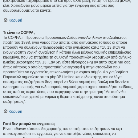
ηλεκτρονικού ταχυδρομείου από και προς άλλα μέλη, ένταξη σε ομάδα μελών,
κλπ. Χρειάζονται μόνο μερικά λεπτά για την εγγραφή σας οπότε σας
συμβουλεύουμε να το κάνετε.
Κορυφή
Τι είναι το COPPA;
Το COPPA, ή Προστασία Προσωπικών Δεδομένων Ανηλίκων στο Διαδίκτυο,
πράξη του 1998, είναι νόμος που απαιτεί από δικτυακούς τόπους οι οποίοι
μπορούν να συλλέγουν πληροφορίες από ανηλίκους κάτω των 13 ετών να
έχουν γραπτή γονική συναίνεση ή κάποια άλλη μέθοδο νομικής επιβεβαίωσης
κηδεμόνα, που να επιτρέπει τη συλλογή προσωπικών δεδομένων από ανήλικο
ηλικίας μικρότερης των 13. Εάν δεν είστε σίγουρος (-η) αν αυτό ισχύει για σας,
όπως κάποιος ο οποίος προσπαθεί να εγγραφεί ή στην ιστοσελίδα που
προσπαθείτε να εγγραφείτε, επικοινωνήστε με νομικό σύμβουλο για βοήθεια.
Παρακαλώ σημειώστε ότι το phpBB Limited και ο ιδιοκτήτης του εν λόγω
συστήματος συζητήσεων δεν μπορεί να δώσει νομική συμβουλή και δεν είναι
ένα σημείο επαφής για ενδοιασμούς νομικού χαρακτήρα οποιουδήποτε είδους,
εκτός από τις περιπτώσεις που περιγράφονται στην ερώτηση “Με ποιόν θα
επικοινωνήσω σχετικά με νομικά ή θέματα κατάχρησης πάνω στο σύστημα
συζητήσεων;”.
Κορυφή
Γιατί δεν μπορώ να εγγραφώ;
Είναι πιθανόν κάποιος διαχειριστής του συστήματος συζητήσεων να έχει
απενεργοποιήσει τις εγγραφές για να αποτρέψει νέους επισκέπτες να