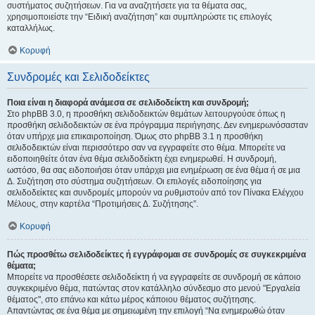
συστήματος συζητήσεων. Για να αναζητήσετε για τα θέματα σας,
χρησιμοποιείστε την “Ειδική αναζήτηση” και συμπληρώστε τις επιλογές
καταλλήλως.
Κορυφή
Συνδρομές και Σελιδοδείκτες
Ποια είναι η διαφορά ανάμεσα σε σελιδοδείκτη και συνδρομή;
Στο phpBB 3.0, η προσθήκη σελιδοδεικτών θεμάτων λειτουργούσε όπως η
προσθήκη σελιδοδεικτών σε ένα πρόγραμμα περιήγησης. Δεν ενημερωνόσασταν
όταν υπήρχε μια επικαιροποίηση. Όμως στο phpBB 3.1 η προσθήκη
σελιδοδεικτών είναι περισσότερο σαν να εγγραφείτε στο θέμα. Μπορείτε να
ειδοποιηθείτε όταν ένα θέμα σελιδοδείκτη έχει ενημερωθεί. Η συνδρομή,
ωστόσο, θα σας ειδοποιήσει όταν υπάρχει μια ενημέρωση σε ένα θέμα ή σε μια
Δ. Συζήτηση στο σύστημα συζητήσεων. Οι επιλογές ειδοποίησης για
σελιδοδείκτες και συνδρομές μπορούν να ρυθμιστούν από τον Πίνακα Ελέγχου
Μέλους, στην καρτέλα “Προτιμήσεις Δ. Συζήτησης”.
Κορυφή
Πώς προσθέτω σελιδοδείκτες ή εγγράφομαι σε συνδρομές σε συγκεκριμένα
θέματα;
Μπορείτε να προσθέσετε σελιδοδείκτη ή να εγγραφείτε σε συνδρομή σε κάποιο
συγκεκριμένο θέμα, πατώντας στον κατάλληλο σύνδεσμο στο μενού "Εργαλεία
θέματος", στο επάνω και κάτω μέρος κάποιου θέματος συζήτησης.
Απαντώντας σε ένα θέμα με σημειωμένη την επιλογή “Να ενημερωθώ όταν