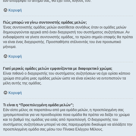
εάν απορρίψει το αίτημα σας, θα έχει τους λόγους του.
Κορυφή
Πώς μπορώ να γίνω συντονιστής ομάδας μελών;
Ένας συντονιστής ομάδας μελών ανατίθεται συνήθως όταν οι ομάδες μελών
δημιουργούνται αρχικά από έναν διαχειριστή του συστήματος συζητήσεων. Αν
ενδιαφέρεστε να γίνετε συντονιστής ομάδας, το πρώτο σημείο επαφής θα πρέπει
να είναι ένας διαχειριστής. Προσπαθήστε στέλνοντάς του ένα προσωπικό
μήνυμα.
Κορυφή
Γιατί μερικές ομάδες μελών εμφανίζονται με διαφορετικό χρώμα;
Είναι πιθανό ο διαχειριστής του συστήματος συζητήσεων να έχει ορίσει κάποιο
χρώμα στα μέλη μιας ομάδας μελών ώστε να είναι εύκολο να εντοπιστούν τα
μέλη αυτής της ομάδας.
Κορυφή
Τι είναι η “Προεπιλεγμένη ομάδα μελών”;
Εάν είστε μέλος σε παραπάνω από μια ομάδα μελών, η προεπιλεγμένη σας
χρησιμοποιείται για να προσδιορίσει ποια ομάδα θα πρέπει να δείξει το χρώμα
και το βαθμό της ομάδας για εσάς από προεπιλογή. Ο διαχειριστής του
συστήματος συζητήσεων μπορεί να σας παραχωρήσει δικαίωμα να αλλάξετε την
προεπιλεγμένη ομάδα σας μέσω του Πίνακα Ελέγχου Μέλους.