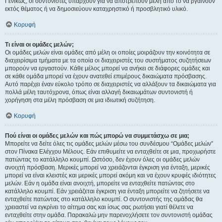
Γενικώς, οι συντονιστές υπάρχουν για να αποτρέπουν μέλη από το να βγαίνουν
εκτός θέματος ή να δημοσιεύουν καταχρηστικό ή προσβλητικό υλικό.
Κορυφή
Τι είναι οι ομάδες μελών;
Οι ομάδες μελών είναι ομάδες από μέλη οι οποίες μοιράζουν την κοινότητα σε
διαχειρίσιμα τμήματα με τα οποία οι διαχειριστές του συστήματος συζητήσεων
μπορούν να εργαστούν. Κάθε μέλος μπορεί να ανήκει σε διάφορες ομάδες και
σε κάθε ομάδα μπορεί να έχουν ανατεθεί επιμέρους δικαιώματα πρόσβασης.
Αυτό παρέχει έναν εύκολο τρόπο σε διαχειριστές να αλλάξουν τα δικαιώματα για
πολλά μέλη ταυτόχρονα, όπως είναι αλλαγή δικαιωμάτων συντονιστή ή
χορήγηση στα μέλη πρόσβαση σε μια ιδιωτική συζήτηση.
Κορυφή
Πού είναι οι ομάδες μελών και πώς μπορώ να συμμετάσχω σε μια;
Μπορείτε να δείτε όλες τις ομάδες μελών μέσω του συνδέσμου “Ομάδες μελών”
στον Πίνακα Ελέγχου Μέλους. Εάν επιθυμείτε να ενταχθείτε σε μια, προχωρήστε
πατώντας το κατάλληλο κουμπί. Ωστόσο, δεν έχουν όλες οι ομάδες μελών
ανοιχτή πρόσβαση. Μερικές μπορεί να χρειάζονται έγκριση για ένταξη, μερικές
μπορεί να είναι κλειστές και μερικές μπορεί ακόμη και να έχουν κρυφές ιδιότητες
μελών. Εάν η ομάδα είναι ανοιχτή, μπορείτε να ενταχθείτε πατώντας στο
κατάλληλο κουμπί. Εάν χρειάζεται έγκριση για ένταξη μπορείτε να ζητήσετε να
ενταχθείτε πατώντας στο κατάλληλο κουμπί. Ο συντονιστής της ομάδας θα
χρειαστεί να εγκρίνει το αίτημα σας και ίσως σας ρωτήσει γιατί θέλετε να
ενταχθείτε στην ομάδα. Παρακαλώ μην παρενοχλήσετε τον συντονιστή ομάδας