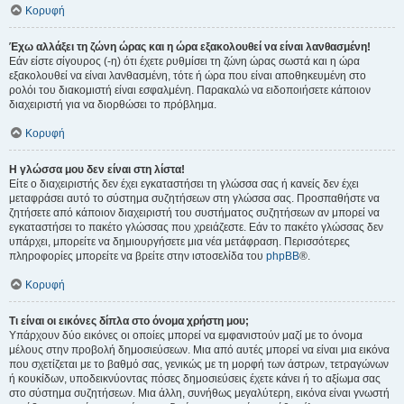
Κορυφή
Έχω αλλάξει τη ζώνη ώρας και η ώρα εξακολουθεί να είναι λανθασμένη!
Εάν είστε σίγουρος (-η) ότι έχετε ρυθμίσει τη ζώνη ώρας σωστά και η ώρα
εξακολουθεί να είναι λανθασμένη, τότε ή ώρα που είναι αποθηκευμένη στο
ρολόι του διακομιστή είναι εσφαλμένη. Παρακαλώ να ειδοποιήσετε κάποιον
διαχειριστή για να διορθώσει το πρόβλημα.
Κορυφή
Η γλώσσα μου δεν είναι στη λίστα!
Είτε ο διαχειριστής δεν έχει εγκαταστήσει τη γλώσσα σας ή κανείς δεν έχει
μεταφράσει αυτό το σύστημα συζητήσεων στη γλώσσα σας. Προσπαθήστε να
ζητήσετε από κάποιον διαχειριστή του συστήματος συζητήσεων αν μπορεί να
εγκαταστήσει το πακέτο γλώσσας που χρειάζεστε. Εάν το πακέτο γλώσσας δεν
υπάρχει, μπορείτε να δημιουργήσετε μια νέα μετάφραση. Περισσότερες
πληροφορίες μπορείτε να βρείτε στην ιστοσελίδα του
phpBB
®.
Κορυφή
Τι είναι οι εικόνες δίπλα στο όνομα χρήστη μου;
Υπάρχουν δύο εικόνες οι οποίες μπορεί να εμφανιστούν μαζί με το όνομα
μέλους στην προβολή δημοσιεύσεων. Μια από αυτές μπορεί να είναι μια εικόνα
που σχετίζεται με το βαθμό σας, γενικώς με τη μορφή των άστρων, τετραγώνων
ή κουκίδων, υποδεικνύοντας πόσες δημοσιεύσεις έχετε κάνει ή το αξίωμα σας
στο σύστημα συζητήσεων. Μια άλλη, συνήθως μεγαλύτερη, εικόνα είναι γνωστή