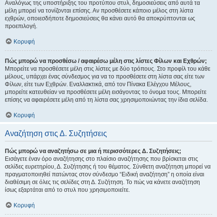
Αναλόγως της υποστήριξης του προτύπου στυλ, δημοσιεύσεις από αυτά τα
μέλη μπορεί να τονίζονται επίσης. Αν προσθέσετε κάποιο μέλος στη λίστα
εχθρών, οποιεσδήποτε δημοσιεύσεις θα κάνει αυτό θα αποκρύπτονται ως
προεπιλογή.
Κορυφή
Πώς μπορώ να προσθέσω / αφαιρέσω μέλη στις λίστες Φίλων και Εχθρών;
Μπορείτε να προσθέσετε μέλη στις λίστες με δύο τρόπους. Στο προφίλ του κάθε
μέλους, υπάρχει ένας σύνδεσμος για να το προσθέσετε στη λίστα σας είτε των
Φίλων, είτε των Εχθρών. Εναλλακτικά, από τον Πίνακα Ελέγχου Μέλους,
μπορείτε κατευθείαν να προσθέσετε μέλη εισάγοντας το όνομα τους. Μπορείτε
επίσης να αφαιρέσετε μέλη από τη λίστα σας χρησιμοποιώντας την ίδια σελίδα.
Κορυφή
Αναζήτηση στις Δ. Συζητήσεις
Πώς μπορώ να αναζητήσω σε μια ή περισσότερες Δ. Συζητήσεις;
Εισάγετε έναν όρο αναζήτησης στο πλαίσιο αναζήτησης που βρίσκεται στις
σελίδες ευρετηρίου, Δ. Συζήτησης ή του θέματος. Σύνθετη αναζήτηση μπορεί να
πραγματοποιηθεί πατώντας στον σύνδεσμο “Ειδική αναζήτηση” η οποία είναι
διαθέσιμη σε όλες τις σελίδες στη Δ. Συζήτηση. Το πώς να κάνετε αναζήτηση
ίσως εξαρτάται από το στυλ που χρησιμοποιείτε.
Κορυφή