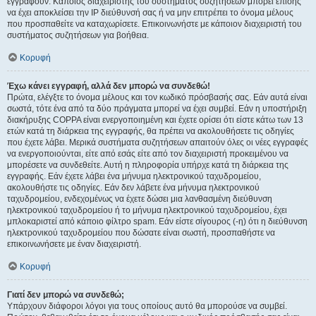
εγγραφούν. Κάποιος διαχειριστής του συστήματος συζητήσεων μπορεί επίσης
να έχει αποκλείσει την IP διεύθυνσή σας ή να μην επιτρέπει το όνομα μέλους
που προσπαθείτε να καταχωρίσετε. Επικοινωνήστε με κάποιον διαχειριστή του
συστήματος συζητήσεων για βοήθεια.
Κορυφή
Έχω κάνει εγγραφή, αλλά δεν μπορώ να συνδεθώ!
Πρώτα, ελέγξτε το όνομα μέλους και τον κωδικό πρόσβασής σας. Εάν αυτά είναι
σωστά, τότε ένα από τα δύο πράγματα μπορεί να έχει συμβεί. Εάν η υποστήριξη
διακήρυξης COPPA είναι ενεργοποιημένη και έχετε ορίσει ότι είστε κάτω των 13
ετών κατά τη διάρκεια της εγγραφής, θα πρέπει να ακολουθήσετε τις οδηγίες
που έχετε λάβει. Μερικά συστήματα συζητήσεων απαιτούν όλες οι νέες εγγραφές
να ενεργοποιούνται, είτε από εσάς είτε από τον διαχειριστή προκειμένου να
μπορέσετε να συνδεθείτε. Αυτή η πληροφορία υπήρχε κατά τη διάρκεια της
εγγραφής. Εάν έχετε λάβει ένα μήνυμα ηλεκτρονικού ταχυδρομείου,
ακολουθήστε τις οδηγίες. Εάν δεν λάβετε ένα μήνυμα ηλεκτρονικού
ταχυδρομείου, ενδεχομένως να έχετε δώσει μια λανθασμένη διεύθυνση
ηλεκτρονικού ταχυδρομείου ή το μήνυμα ηλεκτρονικού ταχυδρομείου, έχει
μπλοκαριστεί από κάποιο φίλτρο spam. Εάν είστε σίγουρος (-η) ότι η διεύθυνση
ηλεκτρονικού ταχυδρομείου που δώσατε είναι σωστή, προσπαθήστε να
επικοινωνήσετε με έναν διαχειριστή.
Κορυφή
Γιατί δεν μπορώ να συνδεθώ;
Υπάρχουν διάφοροι λόγοι για τους οποίους αυτό θα μπορούσε να συμβεί.