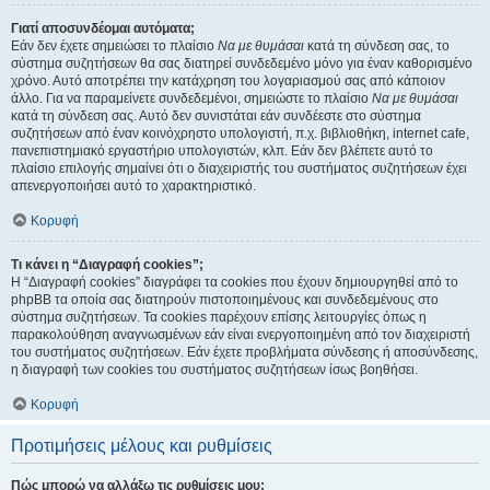
Γιατί αποσυνδέομαι αυτόματα;
Εάν δεν έχετε σημειώσει το πλαίσιο
Να με θυμάσαι
κατά τη σύνδεση σας, το
σύστημα συζητήσεων θα σας διατηρεί συνδεδεμένο μόνο για έναν καθορισμένο
χρόνο. Αυτό αποτρέπει την κατάχρηση του λογαριασμού σας από κάποιον
άλλο. Για να παραμείνετε συνδεδεμένοι, σημειώστε το πλαίσιο
Να με θυμάσαι
κατά τη σύνδεση σας. Αυτό δεν συνιστάται εάν συνδέεστε στο σύστημα
συζητήσεων από έναν κοινόχρηστο υπολογιστή, π.χ. βιβλιοθήκη, internet cafe,
πανεπιστημιακό εργαστήριο υπολογιστών, κλπ. Εάν δεν βλέπετε αυτό το
πλαίσιο επιλογής σημαίνει ότι ο διαχειριστής του συστήματος συζητήσεων έχει
απενεργοποιήσει αυτό το χαρακτηριστικό.
Κορυφή
Τι κάνει η “Διαγραφή cookies”;
Η “Διαγραφή cookies” διαγράφει τα cookies που έχουν δημιουργηθεί από το
phpBB τα οποία σας διατηρούν πιστοποιημένους και συνδεδεμένους στο
σύστημα συζητήσεων. Τα cookies παρέχουν επίσης λειτουργίες όπως η
παρακολούθηση αναγνωσμένων εάν είναι ενεργοποιημένη από τον διαχειριστή
του συστήματος συζητήσεων. Εάν έχετε προβλήματα σύνδεσης ή αποσύνδεσης,
η διαγραφή των cookies του συστήματος συζητήσεων ίσως βοηθήσει.
Κορυφή
Προτιμήσεις μέλους και ρυθμίσεις
Πώς μπορώ να αλλάξω τις ρυθμίσεις μου;