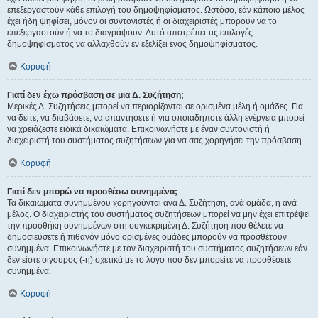
επεξεργαστούν κάθε επιλογή του δημοψηφίσματος. Ωστόσο, εάν κάποιο μέλος
έχει ήδη ψηφίσει, μόνον οι συντονιστές ή οι διαχειριστές μπορούν να το
επεξεργαστούν ή να το διαγράψουν. Αυτό αποτρέπει τις επιλογές
δημοψηφίσματος να αλλαχθούν εν εξελίξει ενός δημοψηφίσματος.
Κορυφή
Γιατί δεν έχω πρόσβαση σε μια Δ. Συζήτηση;
Μερικές Δ. Συζητήσεις μπορεί να περιορίζονται σε ορισμένα μέλη ή ομάδες. Για
να δείτε, να διαβάσετε, να απαντήσετε ή για οποιαδήποτε άλλη ενέργεια μπορεί
να χρειάζεστε ειδικά δικαιώματα. Επικοινωνήστε με έναν συντονιστή ή
διαχειριστή του συστήματος συζητήσεων για να σας χορηγήσει την πρόσβαση.
Κορυφή
Γιατί δεν μπορώ να προσθέσω συνημμένα;
Τα δικαιώματα συνημμένου χορηγούνται ανά Δ. Συζήτηση, ανά ομάδα, ή ανά
μέλος. Ο διαχειριστής του συστήματος συζητήσεων μπορεί να μην έχει επιτρέψει
την προσθήκη συνημμένων στη συγκεκριμένη Δ. Συζήτηση που θέλετε να
δημοσιεύσετε ή πιθανόν μόνο ορισμένες ομάδες μπορούν να προσθέτουν
συνημμένα. Επικοινωνήστε με τον διαχειριστή του συστήματος συζητήσεων εάν
δεν είστε σίγουρος (-η) σχετικά με το λόγο που δεν μπορείτε να προσθέσετε
συνημμένα.
Κορυφή