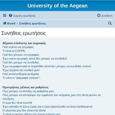
University of the Aegean
Συχνές ερωτήσεις
Σύνδεση
Α
Board
Συνήθεις ερωτήσεις
ν
Συνήθεις ερωτήσεις
α
ζ
Θέματα σύνδεσης και εγγραφής
Γιατί πρέπει να εγγραφώ;
ή
Τι είναι το COPPA;
τ
Γιατί δεν μπορώ να εγγραφώ;
Έχω κάνει εγγραφή, αλλά δεν μπορώ να συνδεθώ!
η
Γιατί δεν μπορώ να συνδεθώ;
Έχω εγγραφεί κατά το παρελθόν αλλά δεν μπορώ να συνδεθώ πλέον!
σ
Έχω ξεχάσει τον κωδικό μου!
η
Γιατί αποσυνδέομαι αυτόματα;
Τι κάνει η “Διαγραφή cookies”;
Προτιμήσεις μέλους και ρυθμίσεις
Πώς μπορώ να αλλάξω τις ρυθμίσεις μου;
Πώς μπορώ να αποτρέψω την εμφάνιση του ονόματος μου στη λίστα μελών σε
σύνδεση;
Η ώρα δεν είναι σωστή!
Έχω αλλάξει τη ζώνη ώρας και η ώρα εξακολουθεί να είναι λανθασμένη!
Η γλώσσα μου δεν είναι στη λίστα!
Τι είναι οι εικόνες δίπλα στο όνομα χρήστη μου;