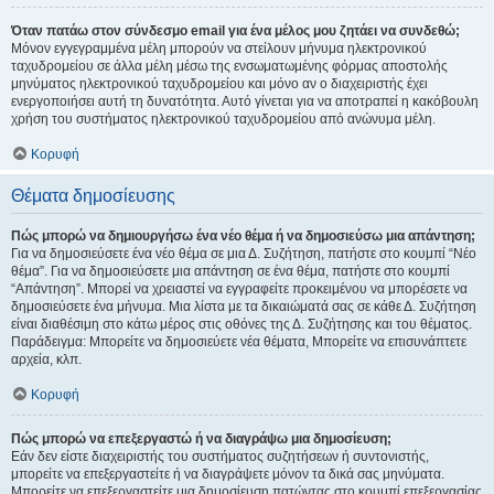
Όταν πατάω στον σύνδεσμο email για ένα μέλος μου ζητάει να συνδεθώ;
Μόνον εγγεγραμμένα μέλη μπορούν να στείλουν μήνυμα ηλεκτρονικού
ταχυδρομείου σε άλλα μέλη μέσω της ενσωματωμένης φόρμας αποστολής
μηνύματος ηλεκτρονικού ταχυδρομείου και μόνο αν ο διαχειριστής έχει
ενεργοποιήσει αυτή τη δυνατότητα. Αυτό γίνεται για να αποτραπεί η κακόβουλη
χρήση του συστήματος ηλεκτρονικού ταχυδρομείου από ανώνυμα μέλη.
Κορυφή
Θέματα δημοσίευσης
Πώς μπορώ να δημιουργήσω ένα νέο θέμα ή να δημοσιεύσω μια απάντηση;
Για να δημοσιεύσετε ένα νέο θέμα σε μια Δ. Συζήτηση, πατήστε στο κουμπί “Νέο
θέμα”. Για να δημοσιεύσετε μια απάντηση σε ένα θέμα, πατήστε στο κουμπί
“Απάντηση”. Μπορεί να χρειαστεί να εγγραφείτε προκειμένου να μπορέσετε να
δημοσιεύσετε ένα μήνυμα. Μια λίστα με τα δικαιώματά σας σε κάθε Δ. Συζήτηση
είναι διαθέσιμη στο κάτω μέρος στις οθόνες της Δ. Συζήτησης και του θέματος.
Παράδειγμα: Μπορείτε να δημοσιεύετε νέα θέματα, Μπορείτε να επισυνάπτετε
αρχεία, κλπ.
Κορυφή
Πώς μπορώ να επεξεργαστώ ή να διαγράψω μια δημοσίευση;
Εάν δεν είστε διαχειριστής του συστήματος συζητήσεων ή συντονιστής,
μπορείτε να επεξεργαστείτε ή να διαγράψετε μόνον τα δικά σας μηνύματα.
Μπορείτε να επεξεργαστείτε μια δημοσίευση πατώντας στο κουμπί επεξεργασίας