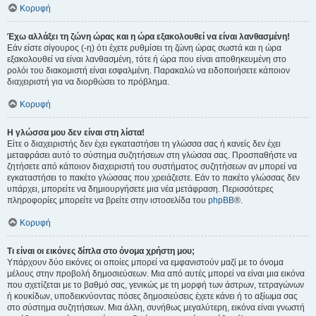
Κορυφή
Έχω αλλάξει τη ζώνη ώρας και η ώρα εξακολουθεί να είναι λανθασμένη!
Εάν είστε σίγουρος (-η) ότι έχετε ρυθμίσει τη ζώνη ώρας σωστά και η ώρα
εξακολουθεί να είναι λανθασμένη, τότε ή ώρα που είναι αποθηκευμένη στο
ρολόι του διακομιστή είναι εσφαλμένη. Παρακαλώ να ειδοποιήσετε κάποιον
διαχειριστή για να διορθώσει το πρόβλημα.
Κορυφή
Η γλώσσα μου δεν είναι στη λίστα!
Είτε ο διαχειριστής δεν έχει εγκαταστήσει τη γλώσσα σας ή κανείς δεν έχει
μεταφράσει αυτό το σύστημα συζητήσεων στη γλώσσα σας. Προσπαθήστε να
ζητήσετε από κάποιον διαχειριστή του συστήματος συζητήσεων αν μπορεί να
εγκαταστήσει το πακέτο γλώσσας που χρειάζεστε. Εάν το πακέτο γλώσσας δεν
υπάρχει, μπορείτε να δημιουργήσετε μια νέα μετάφραση. Περισσότερες
πληροφορίες μπορείτε να βρείτε στην ιστοσελίδα του
phpBB
®.
Κορυφή
Τι είναι οι εικόνες δίπλα στο όνομα χρήστη μου;
Υπάρχουν δύο εικόνες οι οποίες μπορεί να εμφανιστούν μαζί με το όνομα
μέλους στην προβολή δημοσιεύσεων. Μια από αυτές μπορεί να είναι μια εικόνα
που σχετίζεται με το βαθμό σας, γενικώς με τη μορφή των άστρων, τετραγώνων
ή κουκίδων, υποδεικνύοντας πόσες δημοσιεύσεις έχετε κάνει ή το αξίωμα σας
στο σύστημα συζητήσεων. Μια άλλη, συνήθως μεγαλύτερη, εικόνα είναι γνωστή