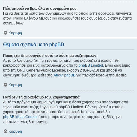
Πώς μπορώ να βρω όλα τα συνημμένα μου;
Για να βρείτε τη λίστα των συνημμένων σας τα οποία έχετε φορτώσει, πηγαίνετε
στον Πίνακα Ελέγχου Μέλους και ακολουθήστε τους συνδέσμους στην ενότητα
συνημμένων.
Κορυφή
Θέματα σχετικά με το phpBB
Ποιος έχει δημιουργήσει αυτό το σύστημα συζητήσεων;
Αυτό το λογισμικό (στη μη τροποποιημένη του έκδοση) έχει υλοποιηθεί,
κυκλοφορήσει και είναι κατοχυρωμένο από το
phpBB Limited
. Είναι διαθέσιμο
υπό την GNU General Public License, έκδοση 2 (GPL-2.0) και μπορεί να
διανεμηθεί ελεύθερα. Δείτε στο
About phpBB
για περισσότερες λεπτομέρειες.
Κορυφή
Γιατί δεν είναι διαθέσιμο το Χ χαρακτηριστικό;
Αυτό το πρόγραμμα δημιουργήθηκε και η άδεια χρήσης του αποδόθηκε από
την ομάδα ανάπτυξης λογισμικού phpBB Limited. Εάν νομίζετε ότι κάποιο
χαρακτηριστικό πρέπει να προστεθεί, επισκεφθείτε την ιστοσελίδα
phpBB Ideas Centre
, όπου μπορείτε να ψηφίσετε υπάρχουσες ιδέες ή να
προτείνετε νέες λειτουργίες.
Κορυφή