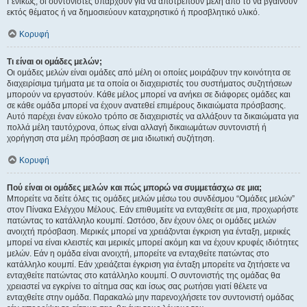
Γενικώς, οι συντονιστές υπάρχουν για να αποτρέπουν μέλη από το να βγαίνουν
εκτός θέματος ή να δημοσιεύουν καταχρηστικό ή προσβλητικό υλικό.
Κορυφή
Τι είναι οι ομάδες μελών;
Οι ομάδες μελών είναι ομάδες από μέλη οι οποίες μοιράζουν την κοινότητα σε
διαχειρίσιμα τμήματα με τα οποία οι διαχειριστές του συστήματος συζητήσεων
μπορούν να εργαστούν. Κάθε μέλος μπορεί να ανήκει σε διάφορες ομάδες και
σε κάθε ομάδα μπορεί να έχουν ανατεθεί επιμέρους δικαιώματα πρόσβασης.
Αυτό παρέχει έναν εύκολο τρόπο σε διαχειριστές να αλλάξουν τα δικαιώματα για
πολλά μέλη ταυτόχρονα, όπως είναι αλλαγή δικαιωμάτων συντονιστή ή
χορήγηση στα μέλη πρόσβαση σε μια ιδιωτική συζήτηση.
Κορυφή
Πού είναι οι ομάδες μελών και πώς μπορώ να συμμετάσχω σε μια;
Μπορείτε να δείτε όλες τις ομάδες μελών μέσω του συνδέσμου “Ομάδες μελών”
στον Πίνακα Ελέγχου Μέλους. Εάν επιθυμείτε να ενταχθείτε σε μια, προχωρήστε
πατώντας το κατάλληλο κουμπί. Ωστόσο, δεν έχουν όλες οι ομάδες μελών
ανοιχτή πρόσβαση. Μερικές μπορεί να χρειάζονται έγκριση για ένταξη, μερικές
μπορεί να είναι κλειστές και μερικές μπορεί ακόμη και να έχουν κρυφές ιδιότητες
μελών. Εάν η ομάδα είναι ανοιχτή, μπορείτε να ενταχθείτε πατώντας στο
κατάλληλο κουμπί. Εάν χρειάζεται έγκριση για ένταξη μπορείτε να ζητήσετε να
ενταχθείτε πατώντας στο κατάλληλο κουμπί. Ο συντονιστής της ομάδας θα
χρειαστεί να εγκρίνει το αίτημα σας και ίσως σας ρωτήσει γιατί θέλετε να
ενταχθείτε στην ομάδα. Παρακαλώ μην παρενοχλήσετε τον συντονιστή ομάδας