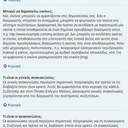
Κορυφή
Μπορώ να δημοσιεύω εικόνες;
Ναι, εικόνες μπορούν να εμφανίζονται στις δημοσιεύσεις σας. Εάν ο
διαχειριστής επιτρέπει τα συνημμένα, μπορείτε να φορτώσετε την εικόνα στο
σύστημα συζητήσεων. Διαφορετικά, θα πρέπει να συνδέσετε με παραπομπή μία
εικόνα η οποία αποθηκεύεται σε έναν δημόσια προσβάσιμο διακομιστή ιστού,
π.χ. http://www.example.com/my-picture.gif. Δεν μπορείτε να συνδέσετε εικόνες
οι οποίες αποθηκεύονται στο υπολογιστή σας τοπικά (εκτός εάν αυτός είναι
δημόσια προσπελάσιμος διακομιστής) ή εικόνες που είναι αποθηκευμένες πίσω
από μηχανισμούς πιστοποίησης, π.χ. λογαριασμοί ηλεκτρονικού ταχυδρομείου
hotmail ή yahoo, προστατευμένες με κωδικό πρόσβασης ιστοσελίδες, κλπ. Για
να εμφανιστεί η εικόνα χρησιμοποιήστε την ετικέτα [img].
Κορυφή
Τι είναι οι γενικές ανακοινώσεις;
Οι γενικές ανακοινώσεις περιέχουν σημαντικές πληροφορίες και πρέπει να τις
διαβάζετε όποτε είναι εφικτό. Αυτές θα εμφανίζονται στην κορυφή της κάθε Δ.
Συζήτησης και στον Πίνακα Ελέγχου Μέλους. Δικαιώματα γενικής ανακοίνωσης
χορηγούνται από τον διαχειριστή του συστήματος συζητήσεων.
Κορυφή
Τι είναι οι ανακοινώσεις;
Οι ανακοινώσεις συχνά περιέχουν σημαντικές πληροφορίες για τη συγκεκριμένη
Δ. Συζήτηση και πρέπει να τις διαβάσετε όποτε είναι εφικτό. Οι ανακοινώσεις