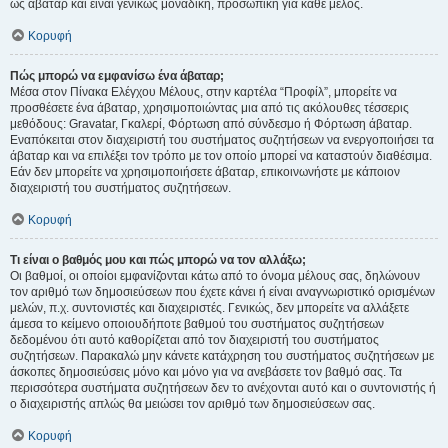
ως άβαταρ και είναι γενικώς μοναδική, προσωπική για κάθε μέλος.
Κορυφή
Πώς μπορώ να εμφανίσω ένα άβαταρ;
Μέσα στον Πίνακα Ελέγχου Μέλους, στην καρτέλα “Προφίλ”, μπορείτε να
προσθέσετε ένα άβαταρ, χρησιμοποιώντας μια από τις ακόλουθες τέσσερις
μεθόδους: Gravatar, Γκαλερί, Φόρτωση από σύνδεσμο ή Φόρτωση άβαταρ.
Εναπόκειται στον διαχειριστή του συστήματος συζητήσεων να ενεργοποιήσει τα
άβαταρ και να επιλέξει τον τρόπο με τον οποίο μπορεί να καταστούν διαθέσιμα.
Εάν δεν μπορείτε να χρησιμοποιήσετε άβαταρ, επικοινωνήστε με κάποιον
διαχειριστή του συστήματος συζητήσεων.
Κορυφή
Τι είναι ο βαθμός μου και πώς μπορώ να τον αλλάξω;
Οι βαθμοί, οι οποίοι εμφανίζονται κάτω από το όνομα μέλους σας, δηλώνουν
τον αριθμό των δημοσιεύσεων που έχετε κάνει ή είναι αναγνωριστικό ορισμένων
μελών, π.χ. συντονιστές και διαχειριστές. Γενικώς, δεν μπορείτε να αλλάξετε
άμεσα το κείμενο οποιουδήποτε βαθμού του συστήματος συζητήσεων
δεδομένου ότι αυτό καθορίζεται από τον διαχειριστή του συστήματος
συζητήσεων. Παρακαλώ μην κάνετε κατάχρηση του συστήματος συζητήσεων με
άσκοπες δημοσιεύσεις μόνο και μόνο για να ανεβάσετε τον βαθμό σας. Τα
περισσότερα συστήματα συζητήσεων δεν το ανέχονται αυτό και ο συντονιστής ή
ο διαχειριστής απλώς θα μειώσει τον αριθμό των δημοσιεύσεων σας.
Κορυφή