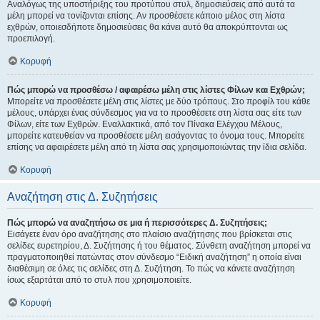
Αναλόγως της υποστήριξης του προτύπου στυλ, δημοσιεύσεις από αυτά τα
μέλη μπορεί να τονίζονται επίσης. Αν προσθέσετε κάποιο μέλος στη λίστα
εχθρών, οποιεσδήποτε δημοσιεύσεις θα κάνει αυτό θα αποκρύπτονται ως
προεπιλογή.
Κορυφή
Πώς μπορώ να προσθέσω / αφαιρέσω μέλη στις λίστες Φίλων και Εχθρών;
Μπορείτε να προσθέσετε μέλη στις λίστες με δύο τρόπους. Στο προφίλ του κάθε
μέλους, υπάρχει ένας σύνδεσμος για να το προσθέσετε στη λίστα σας είτε των
Φίλων, είτε των Εχθρών. Εναλλακτικά, από τον Πίνακα Ελέγχου Μέλους,
μπορείτε κατευθείαν να προσθέσετε μέλη εισάγοντας το όνομα τους. Μπορείτε
επίσης να αφαιρέσετε μέλη από τη λίστα σας χρησιμοποιώντας την ίδια σελίδα.
Κορυφή
Αναζήτηση στις Δ. Συζητήσεις
Πώς μπορώ να αναζητήσω σε μια ή περισσότερες Δ. Συζητήσεις;
Εισάγετε έναν όρο αναζήτησης στο πλαίσιο αναζήτησης που βρίσκεται στις
σελίδες ευρετηρίου, Δ. Συζήτησης ή του θέματος. Σύνθετη αναζήτηση μπορεί να
πραγματοποιηθεί πατώντας στον σύνδεσμο “Ειδική αναζήτηση” η οποία είναι
διαθέσιμη σε όλες τις σελίδες στη Δ. Συζήτηση. Το πώς να κάνετε αναζήτηση
ίσως εξαρτάται από το στυλ που χρησιμοποιείτε.
Κορυφή