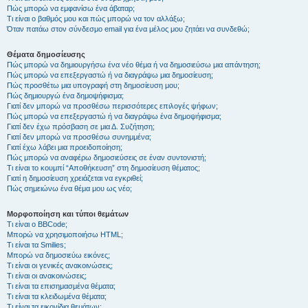
Πώς μπορώ να εμφανίσω ένα άβαταρ;
Τι είναι ο βαθμός μου και πώς μπορώ να τον αλλάξω;
Όταν πατάω στον σύνδεσμο email για ένα μέλος μου ζητάει να συνδεθώ;
Θέματα δημοσίευσης
Πώς μπορώ να δημιουργήσω ένα νέο θέμα ή να δημοσιεύσω μια απάντηση;
Πώς μπορώ να επεξεργαστώ ή να διαγράψω μια δημοσίευση;
Πώς προσθέτω μια υπογραφή στη δημοσίευση μου;
Πώς δημιουργώ ένα δημοψήφισμα;
Γιατί δεν μπορώ να προσθέσω περισσότερες επιλογές ψήφων;
Πώς μπορώ να επεξεργαστώ ή να διαγράψω ένα δημοψήφισμα;
Γιατί δεν έχω πρόσβαση σε μια Δ. Συζήτηση;
Γιατί δεν μπορώ να προσθέσω συνημμένα;
Γιατί έχω λάβει μια προειδοποίηση;
Πώς μπορώ να αναφέρω δημοσιεύσεις σε έναν συντονιστή;
Τι είναι το κουμπί “Αποθήκευση” στη δημοσίευση θέματος;
Γιατί η δημοσίευση χρειάζεται να εγκριθεί;
Πώς σημειώνω ένα θέμα μου ως νέο;
Μορφοποίηση και τύποι θεμάτων
Τι είναι ο BBCode;
Μπορώ να χρησιμοποιήσω HTML;
Τι είναι τα Smilies;
Μπορώ να δημοσιεύω εικόνες;
Τι είναι οι γενικές ανακοινώσεις;
Τι είναι οι ανακοινώσεις;
Τι είναι τα επισημασμένα θέματα;
Τι είναι τα κλειδωμένα θέματα;
Τι είναι τα εικονίδια θεμάτων;