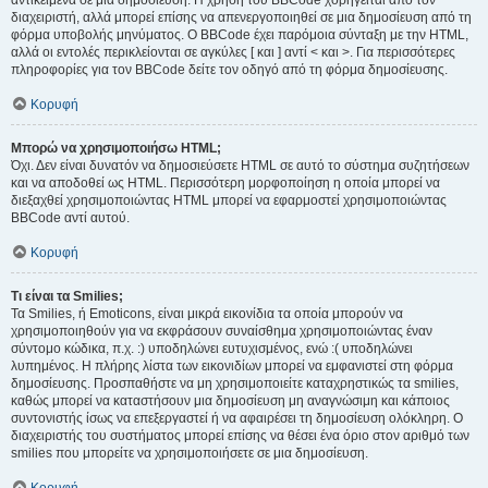
αντικείμενα σε μια δημοσίευση. Η χρήση του BBCode χορηγείται από τον
διαχειριστή, αλλά μπορεί επίσης να απενεργοποιηθεί σε μια δημοσίευση από τη
φόρμα υποβολής μηνύματος. Ο BBCode έχει παρόμοια σύνταξη με την HTML,
αλλά οι εντολές περικλείονται σε αγκύλες [ και ] αντί < και >. Για περισσότερες
πληροφορίες για τον BBCode δείτε τον οδηγό από τη φόρμα δημοσίευσης.
Κορυφή
Μπορώ να χρησιμοποιήσω HTML;
Όχι. Δεν είναι δυνατόν να δημοσιεύσετε HTML σε αυτό το σύστημα συζητήσεων
και να αποδοθεί ως HTML. Περισσότερη μορφοποίηση η οποία μπορεί να
διεξαχθεί χρησιμοποιώντας HTML μπορεί να εφαρμοστεί χρησιμοποιώντας
BBCode αντί αυτού.
Κορυφή
Τι είναι τα Smilies;
Τα Smilies, ή Emoticons, είναι μικρά εικονίδια τα οποία μπορούν να
χρησιμοποιηθούν για να εκφράσουν συναίσθημα χρησιμοποιώντας έναν
σύντομο κώδικα, π.χ. :) υποδηλώνει ευτυχισμένος, ενώ :( υποδηλώνει
λυπημένος. Η πλήρης λίστα των εικονιδίων μπορεί να εμφανιστεί στη φόρμα
δημοσίευσης. Προσπαθήστε να μη χρησιμοποιείτε καταχρηστικώς τα smilies,
καθώς μπορεί να καταστήσουν μια δημοσίευση μη αναγνώσιμη και κάποιος
συντονιστής ίσως να επεξεργαστεί ή να αφαιρέσει τη δημοσίευση ολόκληρη. Ο
διαχειριστής του συστήματος μπορεί επίσης να θέσει ένα όριο στον αριθμό των
smilies που μπορείτε να χρησιμοποιήσετε σε μια δημοσίευση.