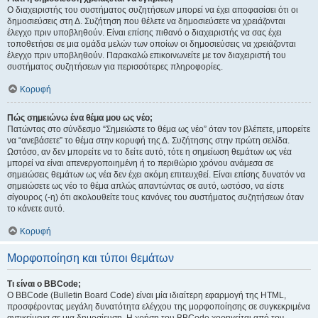
Ο διαχειριστής του συστήματος συζητήσεων μπορεί να έχει αποφασίσει ότι οι
δημοσιεύσεις στη Δ. Συζήτηση που θέλετε να δημοσιεύσετε να χρειάζονται
έλεγχο πριν υποβληθούν. Είναι επίσης πιθανό ο διαχειριστής να σας έχει
τοποθετήσει σε μια ομάδα μελών των οποίων οι δημοσιεύσεις να χρειάζονται
έλεγχο πριν υποβληθούν. Παρακαλώ επικοινωνείτε με τον διαχειριστή του
συστήματος συζητήσεων για περισσότερες πληροφορίες.
Κορυφή
Πώς σημειώνω ένα θέμα μου ως νέο;
Πατώντας στο σύνδεσμο “Σημειώστε το θέμα ως νέο” όταν τον βλέπετε, μπορείτε
να “ανεβάσετε” το θέμα στην κορυφή της Δ. Συζήτησης στην πρώτη σελίδα.
Ωστόσο, αν δεν μπορείτε να το δείτε αυτό, τότε η σημείωση θεμάτων ως νέα
μπορεί να είναι απενεργοποιημένη ή το περιθώριο χρόνου ανάμεσα σε
σημειώσεις θεμάτων ως νέα δεν έχει ακόμη επιτευχθεί. Είναι επίσης δυνατόν να
σημειώσετε ως νέο το θέμα απλώς απαντώντας σε αυτό, ωστόσο, να είστε
σίγουρος (-η) ότι ακολουθείτε τους κανόνες του συστήματος συζητήσεων όταν
το κάνετε αυτό.
Κορυφή
Μορφοποίηση και τύποι θεμάτων
Τι είναι ο BBCode;
Ο BBCode (Bulletin Board Code) είναι μία ιδιαίτερη εφαρμογή της HTML,
προσφέροντας μεγάλη δυνατότητα ελέγχου της μορφοποίησης σε συγκεκριμένα