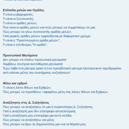
Επίπεδα μελών και Ομάδες
Τι είναι οι Διαχειριστές;
Τι είναι οι Συντονιστές;
Τι είναι οι ομάδες μελών;
Πού είναι οι ομάδες μελών και πώς μπορώ να συμμετάσχω σε μια;
Πώς μπορώ να γίνω συντονιστής ομάδας μελών;
Γιατί μερικές ομάδες μελών εμφανίζονται με διαφορετικό χρώμα;
Τι είναι η “Προεπιλεγμένη ομάδα μελών”;
Τι είναι ο σύνδεσμος "Η ομάδα”;
Προσωπικά Μηνύματα
Δεν μπορώ να στείλω προσωπικά μηνύματα!
Λαμβάνω συνέχεια ανεπιθύμητα μηνύματα!
Έχω λάβει ένα μήνυμα spam ή ένα προσβλητικό μήνυμα ηλεκτρονικού ταχυδρομείου
από κάποιο μέλος του συστήματος συζητήσεων!
Φίλοι και εχθροί
Τι είναι η λίστα Φίλων και Εχθρών;
Πώς μπορώ να προσθέσω / αφαιρέσω μέλη στις λίστες Φίλων και Εχθρών;
Αναζήτηση στις Δ. Συζητήσεις
Πώς μπορώ να αναζητήσω σε μια ή περισσότερες Δ. Συζητήσεις;
Γιατί η αναζήτησή μου δεν επιστρέφει αποτελέσματα;
Γιατί η αναζήτηση μου επιστρέφει μια κενή σελίδα;
Πώς μπορώ να αναζητήσω για μέλη;
Πώς μπορώ να βρω τις δημοσιεύσεις μου και τα θέματά μου;