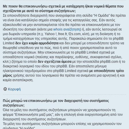
Με ποιον θα επικοινωνήσω σχετικά με κατάχρηση ή/και νομικά θέματα που
σχετίζονται με αυτό το σύστημα συζητήσεων;
Σε οποιονδήποτε διαχειριστή που αναγράφεται στη σελίδα “Η Ομάδα” θα πρέπει
να είναι ένα κατάλληλο σημείο επαφής για τις καταγγελίες σας. Εάν αυτός
εξακολουθεί να μην ανταποκρίνεται τότε θα πρέπει να επικοινωνήσετε με τον
ιδιοκτήτη του domain (κάντε μια
whois αναζήτηση
) ή, εάν αυτός λειτουργεί σε
μια δωρεάν υπηρεσία (π.χ. Yahoo !, free.fr, f2s.com, κλπ), με τη διοίκηση ή το
τμήμα καταχρήσεων της υπηρεσίας αυτής. Παρακαλώ σημειώστε ότι το phpBB
Limited
δεν έχει καμία αρμοδιότητα
και δεν μπορεί με οποιονδήποτε τρόπο να
θεωρηθεί υπεύθυνο για το πώς, πού ή από ποιον χρησιμοποιείται αυτό το
σύστημα συζητήσεων. Μην επικοινωνείτε με το phpBB Limited σχετικά με
οποιαδήποτε νομικό (παύσης και παράλειψης, ευθύνης, συκοφαντικό σχόλιο,
κλπ.) ζήτημα το οποίο
δεν σχετίζεται άμεσα
με την ιστοσελίδα phpBB.com ή το
διακριτικό λογισμικό του ιδίου του phpBB. Εάν αποστείλετε μήνυμα
ηλεκτρονικού ταχυδρομείου στο phpBB Limited σχετικά
με οποιοδήποτε τρίτο
μέρος
χρήσης αυτού του λογισμικού θα πρέπει να αναμένετε μια αρνητική ή και
καμία ανταπόκριση.
Κορυφή
Πώς μπορώ να επικοινωνήσω με τον διαχειριστή του συστήματος
συζητήσεων;
Όλα τα μέλη του συστήματος συζητήσεων μπορούν να χρησιμοποιούν τη
φόρμα “Επικοινωνήστε μαζί μας”, εάν η επιλογή είναι ενεργοποιημένη από τον
διαχειριστή του συστήματος συζητήσεων.
Τα μέλη του συστήματος συζητήσεων μπορούν επίσης να χρησιμοποιούν τον
σύνδεσμο “Η ομάδα”.