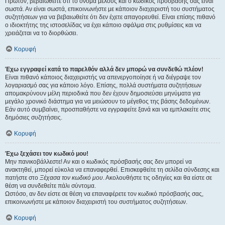
Πρώτον, βεβαιωθείτε ότι το όνομα μέλους και ο κωδικός πρόσβασής σας είναι
σωστά. Αν είναι σωστά, επικοινωνήστε με κάποιον διαχειριστή του συστήματος
συζητήσεων για να βεβαιωθείτε ότι δεν έχετε απαγορευθεί. Είναι επίσης πιθανό
ο ιδιοκτήτης της ιστοσελίδας να έχει κάποιο σφάλμα στις ρυθμίσεις και να
χρειάζεται να το διορθώσει.
Κορυφή
Έχω εγγραφεί κατά το παρελθόν αλλά δεν μπορώ να συνδεθώ πλέον!
Είναι πιθανό κάποιος διαχειριστής να απενεργοποίησε ή να διέγραψε τον
λογαριασμό σας για κάποιο λόγο. Επίσης, πολλά συστήματα συζητήσεων
απομακρύνουν μέλη περιοδικά που δεν έχουν δημοσιεύσει μηνύματα για
μεγάλο χρονικό διάστημα για να μειώσουν το μέγεθος της βάσης δεδομένων.
Εάν αυτό συμβαίνει, προσπαθήστε να εγγραφείτε ξανά και να εμπλακείτε στις
δημόσιες συζητήσεις.
Κορυφή
Έχω ξεχάσει τον κωδικό μου!
Μην πανικοβάλλεστε! Αν και ο κωδικός πρόσβασής σας δεν μπορεί να
ανακτηθεί, μπορεί εύκολα να επαναφερθεί. Επισκεφθείτε τη σελίδα σύνδεσης και
πατήστε στο
Ξέχασα τον κωδικό μου
. Ακολουθήστε τις οδηγίες και θα είστε σε
θέση να συνδεθείτε πάλι σύντομα.
Ωστόσο, αν δεν είστε σε θέση να επαναφέρετε τον κωδικό πρόσβασής σας,
επικοινωνήστε με κάποιον διαχειριστή του συστήματος συζητήσεων.
Κορυφή