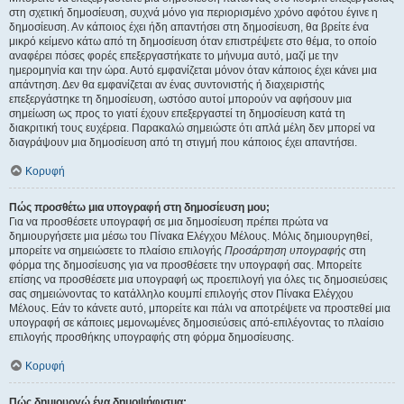
στη σχετική δημοσίευση, συχνά μόνο για περιορισμένο χρόνο αφότου έγινε η
δημοσίευση. Αν κάποιος έχει ήδη απαντήσει στη δημοσίευση, θα βρείτε ένα
μικρό κείμενο κάτω από τη δημοσίευση όταν επιστρέψετε στο θέμα, το οποίο
αναφέρει πόσες φορές επεξεργαστήκατε το μήνυμα αυτό, μαζί με την
ημερομηνία και την ώρα. Αυτό εμφανίζεται μόνον όταν κάποιος έχει κάνει μια
απάντηση. Δεν θα εμφανίζεται αν ένας συντονιστής ή διαχειριστής
επεξεργάστηκε τη δημοσίευση, ωστόσο αυτοί μπορούν να αφήσουν μια
σημείωση ως προς το γιατί έχουν επεξεργαστεί τη δημοσίευση κατά τη
διακριτική τους ευχέρεια. Παρακαλώ σημειώστε ότι απλά μέλη δεν μπορεί να
διαγράψουν μια δημοσίευση από τη στιγμή που κάποιος έχει απαντήσει.
Κορυφή
Πώς προσθέτω μια υπογραφή στη δημοσίευση μου;
Για να προσθέσετε υπογραφή σε μια δημοσίευση πρέπει πρώτα να
δημιουργήσετε μια μέσω του Πίνακα Ελέγχου Μέλους. Μόλις δημιουργηθεί,
μπορείτε να σημειώσετε το πλαίσιο επιλογής
Προσάρτηση υπογραφής
στη
φόρμα της δημοσίευσης για να προσθέσετε την υπογραφή σας. Μπορείτε
επίσης να προσθέσετε μια υπογραφή ως προεπιλογή για όλες τις δημοσιεύσεις
σας σημειώνοντας το κατάλληλο κουμπί επιλογής στον Πίνακα Ελέγχου
Μέλους. Εάν το κάνετε αυτό, μπορείτε και πάλι να αποτρέψετε να προστεθεί μια
υπογραφή σε κάποιες μεμονωμένες δημοσιεύσεις από-επιλέγοντας το πλαίσιο
επιλογής προσθήκης υπογραφής στη φόρμα δημοσίευσης.
Κορυφή
Πώς δημιουργώ ένα δημοψήφισμα;