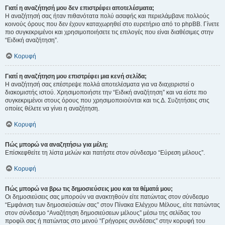
Γιατί η αναζήτησή μου δεν επιστρέφει αποτελέσματα;
Η αναζήτησή σας ήταν πιθανότατα πολύ ασαφής και περιελάμβανε πολλούς
κοινούς όρους που δεν έχουν καταχωρηθεί στο ευρετήριο από το phpBB. Γίνετε
πιο συγκεκριμένοι και χρησιμοποιήσετε τις επιλογές που είναι διαθέσιμες στην
“Ειδική αναζήτηση”.
Κορυφή
Γιατί η αναζήτηση μου επιστρέφει μια κενή σελίδα;
Η αναζήτησή σας επέστρεψε πολλά αποτελέσματα για να διαχειριστεί ο
διακομιστής ιστού. Χρησιμοποιήστε την “Ειδική αναζήτηση” και να είστε πιο
συγκεκριμένοι στους όρους που χρησιμοποιούνται και τις Δ. Συζητήσεις στις
οποίες θέλετε να γίνει η αναζήτηση.
Κορυφή
Πώς μπορώ να αναζητήσω για μέλη;
Επίσκεφθείτε τη λίστα μελών και πατήστε στον σύνδεσμο “Εύρεση μέλους”.
Κορυφή
Πώς μπορώ να βρω τις δημοσιεύσεις μου και τα θέματά μου;
Οι δημοσιεύσεις σας μπορούν να ανακτηθούν είτε πατώντας στον σύνδεσμο
“Εμφάνιση των δημοσιεύσεών σας” στον Πίνακα Ελέγχου Μέλους, είτε πατώντας
στον σύνδεσμο “Αναζήτηση δημοσιεύσεων μέλους” μέσω της σελίδας του
προφίλ σας ή πατώντας στο μενού “Γρήγορες συνδέσεις” στην κορυφή του