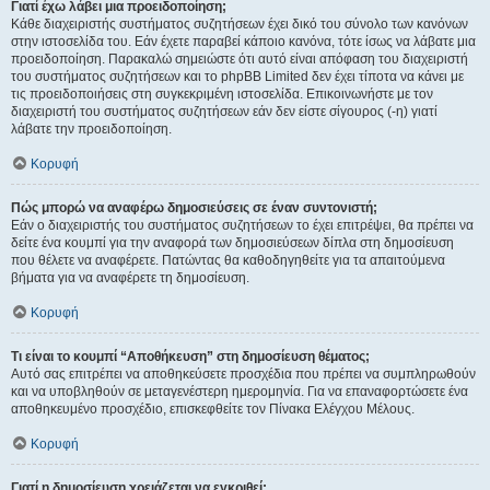
Γιατί έχω λάβει μια προειδοποίηση;
Κάθε διαχειριστής συστήματος συζητήσεων έχει δικό του σύνολο των κανόνων
στην ιστοσελίδα του. Εάν έχετε παραβεί κάποιο κανόνα, τότε ίσως να λάβατε μια
προειδοποίηση. Παρακαλώ σημειώστε ότι αυτό είναι απόφαση του διαχειριστή
του συστήματος συζητήσεων και το phpBB Limited δεν έχει τίποτα να κάνει με
τις προειδοποιήσεις στη συγκεκριμένη ιστοσελίδα. Επικοινωνήστε με τον
διαχειριστή του συστήματος συζητήσεων εάν δεν είστε σίγουρος (-η) γιατί
λάβατε την προειδοποίηση.
Κορυφή
Πώς μπορώ να αναφέρω δημοσιεύσεις σε έναν συντονιστή;
Εάν ο διαχειριστής του συστήματος συζητήσεων το έχει επιτρέψει, θα πρέπει να
δείτε ένα κουμπί για την αναφορά των δημοσιεύσεων δίπλα στη δημοσίευση
που θέλετε να αναφέρετε. Πατώντας θα καθοδηγηθείτε για τα απαιτούμενα
βήματα για να αναφέρετε τη δημοσίευση.
Κορυφή
Τι είναι το κουμπί “Αποθήκευση” στη δημοσίευση θέματος;
Αυτό σας επιτρέπει να αποθηκεύσετε προσχέδια που πρέπει να συμπληρωθούν
και να υποβληθούν σε μεταγενέστερη ημερομηνία. Για να επαναφορτώσετε ένα
αποθηκευμένο προσχέδιο, επισκεφθείτε τον Πίνακα Ελέγχου Μέλους.
Κορυφή
Γιατί η δημοσίευση χρειάζεται να εγκριθεί;