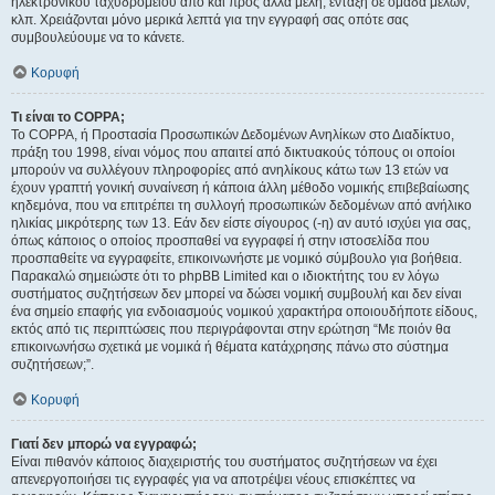
ηλεκτρονικού ταχυδρομείου από και προς άλλα μέλη, ένταξη σε ομάδα μελών,
κλπ. Χρειάζονται μόνο μερικά λεπτά για την εγγραφή σας οπότε σας
συμβουλεύουμε να το κάνετε.
Κορυφή
Τι είναι το COPPA;
Το COPPA, ή Προστασία Προσωπικών Δεδομένων Ανηλίκων στο Διαδίκτυο,
πράξη του 1998, είναι νόμος που απαιτεί από δικτυακούς τόπους οι οποίοι
μπορούν να συλλέγουν πληροφορίες από ανηλίκους κάτω των 13 ετών να
έχουν γραπτή γονική συναίνεση ή κάποια άλλη μέθοδο νομικής επιβεβαίωσης
κηδεμόνα, που να επιτρέπει τη συλλογή προσωπικών δεδομένων από ανήλικο
ηλικίας μικρότερης των 13. Εάν δεν είστε σίγουρος (-η) αν αυτό ισχύει για σας,
όπως κάποιος ο οποίος προσπαθεί να εγγραφεί ή στην ιστοσελίδα που
προσπαθείτε να εγγραφείτε, επικοινωνήστε με νομικό σύμβουλο για βοήθεια.
Παρακαλώ σημειώστε ότι το phpBB Limited και ο ιδιοκτήτης του εν λόγω
συστήματος συζητήσεων δεν μπορεί να δώσει νομική συμβουλή και δεν είναι
ένα σημείο επαφής για ενδοιασμούς νομικού χαρακτήρα οποιουδήποτε είδους,
εκτός από τις περιπτώσεις που περιγράφονται στην ερώτηση “Με ποιόν θα
επικοινωνήσω σχετικά με νομικά ή θέματα κατάχρησης πάνω στο σύστημα
συζητήσεων;”.
Κορυφή
Γιατί δεν μπορώ να εγγραφώ;
Είναι πιθανόν κάποιος διαχειριστής του συστήματος συζητήσεων να έχει
απενεργοποιήσει τις εγγραφές για να αποτρέψει νέους επισκέπτες να