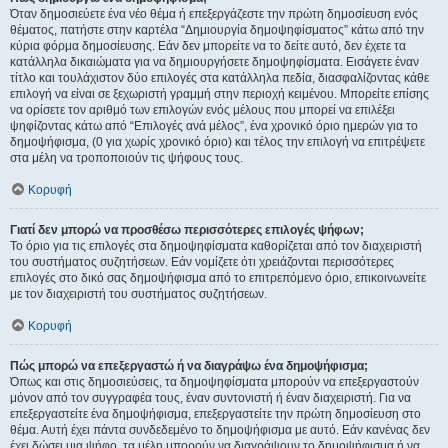
Όταν δημοσιεύετε ένα νέο θέμα ή επεξεργάζεστε την πρώτη δημοσίευση ενός
θέματος, πατήστε στην καρτέλα “Δημιουργία δημοψηφίσματος” κάτω από την
κύρια φόρμα δημοσίευσης. Εάν δεν μπορείτε να το δείτε αυτό, δεν έχετε τα
κατάλληλα δικαιώματα για να δημιουργήσετε δημοψηφίσματα. Εισάγετε έναν
τίτλο και τουλάχιστον δύο επιλογές στα κατάλληλα πεδία, διασφαλίζοντας κάθε
επιλογή να είναι σε ξεχωριστή γραμμή στην περιοχή κειμένου. Μπορείτε επίσης
να ορίσετε τον αριθμό των επιλογών ενός μέλους που μπορεί να επιλέξει
ψηφίζοντας κάτω από “Επιλογές ανά μέλος”, ένα χρονικό όριο ημερών για το
δημοψήφισμα, (0 για χωρίς χρονικό όριο) και τέλος την επιλογή να επιτρέψετε
στα μέλη να τροποποιούν τις ψήφους τους.
Κορυφή
Γιατί δεν μπορώ να προσθέσω περισσότερες επιλογές ψήφων;
Το όριο για τις επιλογές στα δημοψηφίσματα καθορίζεται από τον διαχειριστή
του συστήματος συζητήσεων. Εάν νομίζετε ότι χρειάζονται περισσότερες
επιλογές στο δικό σας δημοψήφισμα από το επιτρεπόμενο όριο, επικοινωνείτε
με τον διαχειριστή του συστήματος συζητήσεων.
Κορυφή
Πώς μπορώ να επεξεργαστώ ή να διαγράψω ένα δημοψήφισμα;
Όπως και στις δημοσιεύσεις, τα δημοψηφίσματα μπορούν να επεξεργαστούν
μόνον από τον συγγραφέα τους, έναν συντονιστή ή έναν διαχειριστή. Για να
επεξεργαστείτε ένα δημοψήφισμα, επεξεργαστείτε την πρώτη δημοσίευση στο
θέμα. Αυτή έχει πάντα συνδεδεμένο το δημοψήφισμα με αυτό. Εάν κανένας δεν
έχει δώσει μια ψήφο, τα μέλη μπορούν να διαγράψουν το δημοψήφισμα ή να