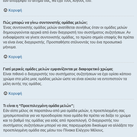
εάν απορρίψει το αίτημα σας, θα έχει τους λόγους του.
Κορυφή
Πώς μπορώ να γίνω συντονιστής ομάδας μελών;
Ένας συντονιστής ομάδας μελών ανατίθεται συνήθως όταν οι ομάδες μελών
δημιουργούνται αρχικά από έναν διαχειριστή του συστήματος συζητήσεων. Αν
ενδιαφέρεστε να γίνετε συντονιστής ομάδας, το πρώτο σημείο επαφής θα πρέπει
να είναι ένας διαχειριστής. Προσπαθήστε στέλνοντάς του ένα προσωπικό
μήνυμα.
Κορυφή
Γιατί μερικές ομάδες μελών εμφανίζονται με διαφορετικό χρώμα;
Είναι πιθανό ο διαχειριστής του συστήματος συζητήσεων να έχει ορίσει κάποιο
χρώμα στα μέλη μιας ομάδας μελών ώστε να είναι εύκολο να εντοπιστούν τα
μέλη αυτής της ομάδας.
Κορυφή
Τι είναι η “Προεπιλεγμένη ομάδα μελών”;
Εάν είστε μέλος σε παραπάνω από μια ομάδα μελών, η προεπιλεγμένη σας
χρησιμοποιείται για να προσδιορίσει ποια ομάδα θα πρέπει να δείξει το χρώμα
και το βαθμό της ομάδας για εσάς από προεπιλογή. Ο διαχειριστής του
συστήματος συζητήσεων μπορεί να σας παραχωρήσει δικαίωμα να αλλάξετε την
προεπιλεγμένη ομάδα σας μέσω του Πίνακα Ελέγχου Μέλους.