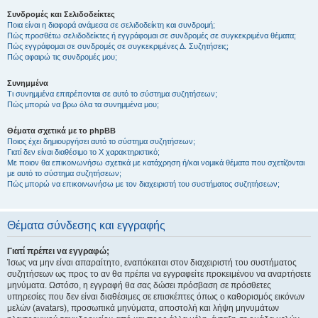
Συνδρομές και Σελιδοδείκτες
Ποια είναι η διαφορά ανάμεσα σε σελιδοδείκτη και συνδρομή;
Πώς προσθέτω σελιδοδείκτες ή εγγράφομαι σε συνδρομές σε συγκεκριμένα θέματα;
Πώς εγγράφομαι σε συνδρομές σε συγκεκριμένες Δ. Συζητήσεις;
Πώς αφαιρώ τις συνδρομές μου;
Συνημμένα
Τι συνημμένα επιτρέπονται σε αυτό το σύστημα συζητήσεων;
Πώς μπορώ να βρω όλα τα συνημμένα μου;
Θέματα σχετικά με το phpBB
Ποιος έχει δημιουργήσει αυτό το σύστημα συζητήσεων;
Γιατί δεν είναι διαθέσιμο το Χ χαρακτηριστικό;
Με ποιον θα επικοινωνήσω σχετικά με κατάχρηση ή/και νομικά θέματα που σχετίζονται
με αυτό το σύστημα συζητήσεων;
Πώς μπορώ να επικοινωνήσω με τον διαχειριστή του συστήματος συζητήσεων;
Θέματα σύνδεσης και εγγραφής
Γιατί πρέπει να εγγραφώ;
Ίσως να μην είναι απαραίτητο, εναπόκειται στον διαχειριστή του συστήματος
συζητήσεων ως προς το αν θα πρέπει να εγγραφείτε προκειμένου να αναρτήσετε
μηνύματα. Ωστόσο, η εγγραφή θα σας δώσει πρόσβαση σε πρόσθετες
υπηρεσίες που δεν είναι διαθέσιμες σε επισκέπτες όπως ο καθορισμός εικόνων
μελών (avatars), προσωπικά μηνύματα, αποστολή και λήψη μηνυμάτων