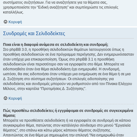
συστήματος συζητήσεων. Για να αναζητήσετε για τα θέματα σας,
χρησιμοποιείστε την “Ειδική αναζήτηση” και συμπληρώστε τις επιλογές
καταλλήλως.
Κορυφή
Συνδρομές και Σελιδοδείκτες
Ποια είναι η διαφορά ανάμεσα σε σελιδοδείκτη και συνδρομή;
Στο phpBB 3.0, η προσθήκη σελιδοδεικτών θεμάτων λειτουργούσε όπως η
προσθήκη σελιδοδεικτών σε ένα πρόγραμμα περιήγησης. Δεν ενημερωνόσασταν
όταν υπήρχε μια επικαιροποίηση. Όμως στο phpBB 3.1 η προσθήκη
σελιδοδεικτών είναι περισσότερο σαν να εγγραφείτε στο θέμα. Μπορείτε να
ειδοποιηθείτε όταν ένα θέμα σελιδοδείκτη έχει ενημερωθεί. Η συνδρομή,
ωστόσο, θα σας ειδοποιήσει όταν υπάρχει μια ενημέρωση σε ένα θέμα ή σε μια
Δ. Συζήτηση στο σύστημα συζητήσεων. Οι επιλογές ειδοποίησης για
σελιδοδείκτες και συνδρομές μπορούν να ρυθμιστούν από τον Πίνακα Ελέγχου
Μέλους, στην καρτέλα “Προτιμήσεις Δ. Συζήτησης”.
Κορυφή
Πώς προσθέτω σελιδοδείκτες ή εγγράφομαι σε συνδρομές σε συγκεκριμένα
θέματα;
Μπορείτε να προσθέσετε σελιδοδείκτη ή να εγγραφείτε σε συνδρομή σε κάποιο
συγκεκριμένο θέμα, πατώντας στον κατάλληλο σύνδεσμο στο μενού "Εργαλεία
θέματος", στο επάνω και κάτω μέρος κάποιου θέματος συζήτησης.
Απαντώντας σε ένα θέμα με σημειωμένη την επιλογή “Να ενημερωθώ όταν