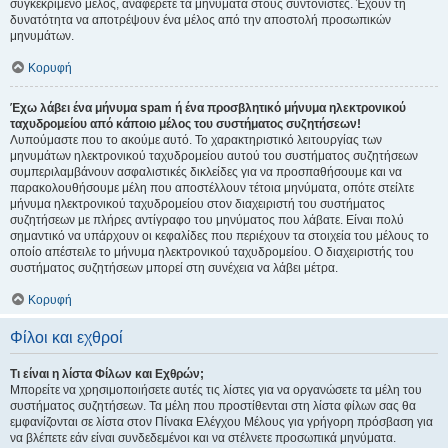
συγκεκριμένο μέλος, αναφέρετε τα μηνύματα στους συντονιστές. Έχουν τη
δυνατότητα να αποτρέψουν ένα μέλος από την αποστολή προσωπικών
μηνυμάτων.
Κορυφή
Έχω λάβει ένα μήνυμα spam ή ένα προσβλητικό μήνυμα ηλεκτρονικού
ταχυδρομείου από κάποιο μέλος του συστήματος συζητήσεων!
Λυπούμαστε που το ακούμε αυτό. Το χαρακτηριστικό λειτουργίας των
μηνυμάτων ηλεκτρονικού ταχυδρομείου αυτού του συστήματος συζητήσεων
συμπεριλαμβάνουν ασφαλιστικές δικλείδες για να προσπαθήσουμε και να
παρακολουθήσουμε μέλη που αποστέλλουν τέτοια μηνύματα, οπότε στείλτε
μήνυμα ηλεκτρονικού ταχυδρομείου στον διαχειριστή του συστήματος
συζητήσεων με πλήρες αντίγραφο του μηνύματος που λάβατε. Είναι πολύ
σημαντικό να υπάρχουν οι κεφαλίδες που περιέχουν τα στοιχεία του μέλους το
οποίο απέστειλε το μήνυμα ηλεκτρονικού ταχυδρομείου. Ο διαχειριστής του
συστήματος συζητήσεων μπορεί στη συνέχεια να λάβει μέτρα.
Κορυφή
Φίλοι και εχθροί
Τι είναι η λίστα Φίλων και Εχθρών;
Μπορείτε να χρησιμοποιήσετε αυτές τις λίστες για να οργανώσετε τα μέλη του
συστήματος συζητήσεων. Τα μέλη που προστίθενται στη λίστα φίλων σας θα
εμφανίζονται σε λίστα στον Πίνακα Ελέγχου Μέλους για γρήγορη πρόσβαση για
να βλέπετε εάν είναι συνδεδεμένοι και να στέλνετε προσωπικά μηνύματα.