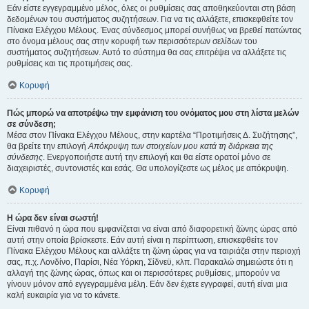
Εάν είστε εγγεγραμμένο μέλος, όλες οι ρυθμίσεις σας αποθηκεύονται στη βάση
δεδομένων του συστήματος συζητήσεων. Για να τις αλλάξετε, επισκεφθείτε τον
Πίνακα Ελέγχου Μέλους. Ένας σύνδεσμος μπορεί συνήθως να βρεθεί πατώντας
στο όνομα μέλους σας στην κορυφή των περισσότερων σελίδων του
συστήματος συζητήσεων. Αυτό το σύστημα θα σας επιτρέψει να αλλάξετε τις
ρυθμίσεις και τις προτιμήσεις σας.
Κορυφή
Πώς μπορώ να αποτρέψω την εμφάνιση του ονόματος μου στη λίστα μελών
σε σύνδεση;
Μέσα στον Πίνακα Ελέγχου Μέλους, στην καρτέλα “Προτιμήσεις Δ. Συζήτησης”,
θα βρείτε την επιλογή
Απόκρυψη των στοιχείων μου κατά τη διάρκεια της
σύνδεσης
. Ενεργοποιήστε αυτή την επιλογή και θα είστε ορατοί μόνο σε
διαχειριστές, συντονιστές και εσάς. Θα υπολογίζεστε ως μέλος με απόκρυψη.
Κορυφή
Η ώρα δεν είναι σωστή!
Είναι πιθανό η ώρα που εμφανίζεται να είναι από διαφορετική ζώνης ώρας από
αυτή στην οποία βρίσκεστε. Εάν αυτή είναι η περίπτωση, επισκεφθείτε τον
Πίνακα Ελέγχου Μέλους και αλλάξτε τη ζώνη ώρας για να ταιριάζει στην περιοχή
σας, π.χ. Λονδίνο, Παρίσι, Νέα Υόρκη, Σίδνεϋ, κλπ. Παρακαλώ σημειώστε ότι η
αλλαγή της ζώνης ώρας, όπως και οι περισσότερες ρυθμίσεις, μπορούν να
γίνουν μόνον από εγγεγραμμένα μέλη. Εάν δεν έχετε εγγραφεί, αυτή είναι μια
καλή ευκαιρία για να το κάνετε.