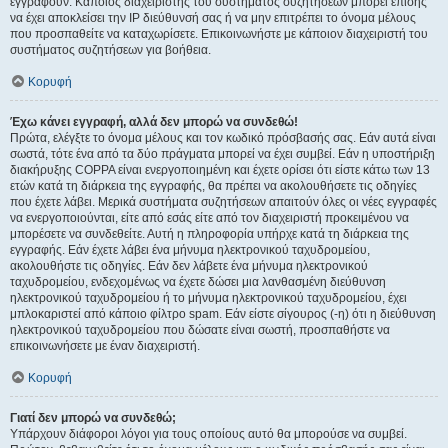
εγγραφούν. Κάποιος διαχειριστής του συστήματος συζητήσεων μπορεί επίσης
να έχει αποκλείσει την IP διεύθυνσή σας ή να μην επιτρέπει το όνομα μέλους
που προσπαθείτε να καταχωρίσετε. Επικοινωνήστε με κάποιον διαχειριστή του
συστήματος συζητήσεων για βοήθεια.
Κορυφή
Έχω κάνει εγγραφή, αλλά δεν μπορώ να συνδεθώ!
Πρώτα, ελέγξτε το όνομα μέλους και τον κωδικό πρόσβασής σας. Εάν αυτά είναι
σωστά, τότε ένα από τα δύο πράγματα μπορεί να έχει συμβεί. Εάν η υποστήριξη
διακήρυξης COPPA είναι ενεργοποιημένη και έχετε ορίσει ότι είστε κάτω των 13
ετών κατά τη διάρκεια της εγγραφής, θα πρέπει να ακολουθήσετε τις οδηγίες
που έχετε λάβει. Μερικά συστήματα συζητήσεων απαιτούν όλες οι νέες εγγραφές
να ενεργοποιούνται, είτε από εσάς είτε από τον διαχειριστή προκειμένου να
μπορέσετε να συνδεθείτε. Αυτή η πληροφορία υπήρχε κατά τη διάρκεια της
εγγραφής. Εάν έχετε λάβει ένα μήνυμα ηλεκτρονικού ταχυδρομείου,
ακολουθήστε τις οδηγίες. Εάν δεν λάβετε ένα μήνυμα ηλεκτρονικού
ταχυδρομείου, ενδεχομένως να έχετε δώσει μια λανθασμένη διεύθυνση
ηλεκτρονικού ταχυδρομείου ή το μήνυμα ηλεκτρονικού ταχυδρομείου, έχει
μπλοκαριστεί από κάποιο φίλτρο spam. Εάν είστε σίγουρος (-η) ότι η διεύθυνση
ηλεκτρονικού ταχυδρομείου που δώσατε είναι σωστή, προσπαθήστε να
επικοινωνήσετε με έναν διαχειριστή.
Κορυφή
Γιατί δεν μπορώ να συνδεθώ;
Υπάρχουν διάφοροι λόγοι για τους οποίους αυτό θα μπορούσε να συμβεί.