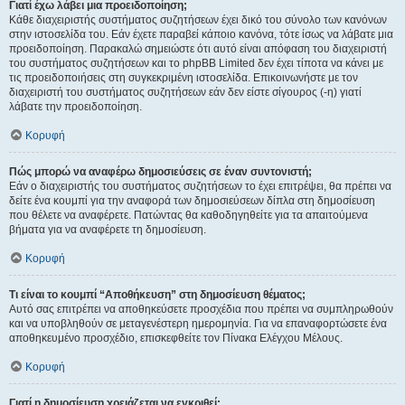
Γιατί έχω λάβει μια προειδοποίηση;
Κάθε διαχειριστής συστήματος συζητήσεων έχει δικό του σύνολο των κανόνων
στην ιστοσελίδα του. Εάν έχετε παραβεί κάποιο κανόνα, τότε ίσως να λάβατε μια
προειδοποίηση. Παρακαλώ σημειώστε ότι αυτό είναι απόφαση του διαχειριστή
του συστήματος συζητήσεων και το phpBB Limited δεν έχει τίποτα να κάνει με
τις προειδοποιήσεις στη συγκεκριμένη ιστοσελίδα. Επικοινωνήστε με τον
διαχειριστή του συστήματος συζητήσεων εάν δεν είστε σίγουρος (-η) γιατί
λάβατε την προειδοποίηση.
Κορυφή
Πώς μπορώ να αναφέρω δημοσιεύσεις σε έναν συντονιστή;
Εάν ο διαχειριστής του συστήματος συζητήσεων το έχει επιτρέψει, θα πρέπει να
δείτε ένα κουμπί για την αναφορά των δημοσιεύσεων δίπλα στη δημοσίευση
που θέλετε να αναφέρετε. Πατώντας θα καθοδηγηθείτε για τα απαιτούμενα
βήματα για να αναφέρετε τη δημοσίευση.
Κορυφή
Τι είναι το κουμπί “Αποθήκευση” στη δημοσίευση θέματος;
Αυτό σας επιτρέπει να αποθηκεύσετε προσχέδια που πρέπει να συμπληρωθούν
και να υποβληθούν σε μεταγενέστερη ημερομηνία. Για να επαναφορτώσετε ένα
αποθηκευμένο προσχέδιο, επισκεφθείτε τον Πίνακα Ελέγχου Μέλους.
Κορυφή
Γιατί η δημοσίευση χρειάζεται να εγκριθεί;