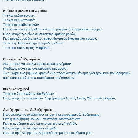
Επίπεδα μελών και Ομάδες
Τι είναι οι Διαχειριστές;
Τι είναι οι Συντονιστές;
Τι είναι οι ομάδες μελών;
Πού είναι οι ομάδες μελών και πώς μπορώ να συμμετάσχω σε μια;
Πώς μπορώ να γίνω συντονιστής ομάδας μελών;
Γιατί μερικές ομάδες μελών εμφανίζονται με διαφορετικό χρώμα;
Τι είναι η “Προεπιλεγμένη ομάδα μελών”;
Τι είναι ο σύνδεσμος "Η ομάδα”;
Προσωπικά Μηνύματα
Δεν μπορώ να στείλω προσωπικά μηνύματα!
Λαμβάνω συνέχεια ανεπιθύμητα μηνύματα!
Έχω λάβει ένα μήνυμα spam ή ένα προσβλητικό μήνυμα ηλεκτρονικού ταχυδρομείου
από κάποιο μέλος του συστήματος συζητήσεων!
Φίλοι και εχθροί
Τι είναι η λίστα Φίλων και Εχθρών;
Πώς μπορώ να προσθέσω / αφαιρέσω μέλη στις λίστες Φίλων και Εχθρών;
Αναζήτηση στις Δ. Συζητήσεις
Πώς μπορώ να αναζητήσω σε μια ή περισσότερες Δ. Συζητήσεις;
Γιατί η αναζήτησή μου δεν επιστρέφει αποτελέσματα;
Γιατί η αναζήτηση μου επιστρέφει μια κενή σελίδα;
Πώς μπορώ να αναζητήσω για μέλη;
Πώς μπορώ να βρω τις δημοσιεύσεις μου και τα θέματά μου;