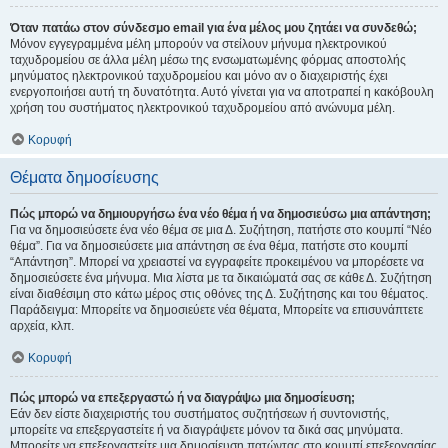
Όταν πατάω στον σύνδεσμο email για ένα μέλος μου ζητάει να συνδεθώ;
Μόνον εγγεγραμμένα μέλη μπορούν να στείλουν μήνυμα ηλεκτρονικού
ταχυδρομείου σε άλλα μέλη μέσω της ενσωματωμένης φόρμας αποστολής
μηνύματος ηλεκτρονικού ταχυδρομείου και μόνο αν ο διαχειριστής έχει
ενεργοποιήσει αυτή τη δυνατότητα. Αυτό γίνεται για να αποτραπεί η κακόβουλη
χρήση του συστήματος ηλεκτρονικού ταχυδρομείου από ανώνυμα μέλη.
Κορυφή
Θέματα δημοσίευσης
Πώς μπορώ να δημιουργήσω ένα νέο θέμα ή να δημοσιεύσω μια απάντηση;
Για να δημοσιεύσετε ένα νέο θέμα σε μια Δ. Συζήτηση, πατήστε στο κουμπί “Νέο
θέμα”. Για να δημοσιεύσετε μια απάντηση σε ένα θέμα, πατήστε στο κουμπί
“Απάντηση”. Μπορεί να χρειαστεί να εγγραφείτε προκειμένου να μπορέσετε να
δημοσιεύσετε ένα μήνυμα. Μια λίστα με τα δικαιώματά σας σε κάθε Δ. Συζήτηση
είναι διαθέσιμη στο κάτω μέρος στις οθόνες της Δ. Συζήτησης και του θέματος.
Παράδειγμα: Μπορείτε να δημοσιεύετε νέα θέματα, Μπορείτε να επισυνάπτετε
αρχεία, κλπ.
Κορυφή
Πώς μπορώ να επεξεργαστώ ή να διαγράψω μια δημοσίευση;
Εάν δεν είστε διαχειριστής του συστήματος συζητήσεων ή συντονιστής,
μπορείτε να επεξεργαστείτε ή να διαγράψετε μόνον τα δικά σας μηνύματα.
Μπορείτε να επεξεργαστείτε μια δημοσίευση πατώντας στο κουμπί επεξεργασίας