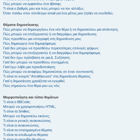
Πώς μπορώ να εμφανίσω ένα άβαταρ;
Τι είναι ο βαθμός μου και πώς μπορώ να τον αλλάξω;
Όταν πατάω στον σύνδεσμο email για ένα μέλος μου ζητάει να συνδεθώ;
Θέματα δημοσίευσης
Πώς μπορώ να δημιουργήσω ένα νέο θέμα ή να δημοσιεύσω μια απάντηση;
Πώς μπορώ να επεξεργαστώ ή να διαγράψω μια δημοσίευση;
Πώς προσθέτω μια υπογραφή στη δημοσίευση μου;
Πώς δημιουργώ ένα δημοψήφισμα;
Γιατί δεν μπορώ να προσθέσω περισσότερες επιλογές ψήφων;
Πώς μπορώ να επεξεργαστώ ή να διαγράψω ένα δημοψήφισμα;
Γιατί δεν έχω πρόσβαση σε μια Δ. Συζήτηση;
Γιατί δεν μπορώ να προσθέσω συνημμένα;
Γιατί έχω λάβει μια προειδοποίηση;
Πώς μπορώ να αναφέρω δημοσιεύσεις σε έναν συντονιστή;
Τι είναι το κουμπί “Αποθήκευση” στη δημοσίευση θέματος;
Γιατί η δημοσίευση χρειάζεται να εγκριθεί;
Πώς σημειώνω ένα θέμα μου ως νέο;
Μορφοποίηση και τύποι θεμάτων
Τι είναι ο BBCode;
Μπορώ να χρησιμοποιήσω HTML;
Τι είναι τα Smilies;
Μπορώ να δημοσιεύω εικόνες;
Τι είναι οι γενικές ανακοινώσεις;
Τι είναι οι ανακοινώσεις;
Τι είναι τα επισημασμένα θέματα;
Τι είναι τα κλειδωμένα θέματα;
Τι είναι τα εικονίδια θεμάτων;