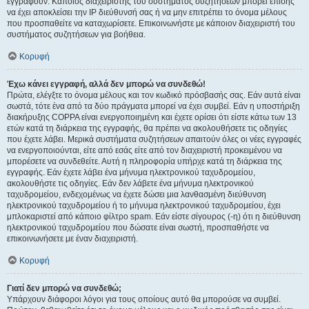
εγγραφούν. Κάποιος διαχειριστής του συστήματος συζητήσεων μπορεί επίσης
να έχει αποκλείσει την IP διεύθυνσή σας ή να μην επιτρέπει το όνομα μέλους
που προσπαθείτε να καταχωρίσετε. Επικοινωνήστε με κάποιον διαχειριστή του
συστήματος συζητήσεων για βοήθεια.
Κορυφή
Έχω κάνει εγγραφή, αλλά δεν μπορώ να συνδεθώ!
Πρώτα, ελέγξτε το όνομα μέλους και τον κωδικό πρόσβασής σας. Εάν αυτά είναι
σωστά, τότε ένα από τα δύο πράγματα μπορεί να έχει συμβεί. Εάν η υποστήριξη
διακήρυξης COPPA είναι ενεργοποιημένη και έχετε ορίσει ότι είστε κάτω των 13
ετών κατά τη διάρκεια της εγγραφής, θα πρέπει να ακολουθήσετε τις οδηγίες
που έχετε λάβει. Μερικά συστήματα συζητήσεων απαιτούν όλες οι νέες εγγραφές
να ενεργοποιούνται, είτε από εσάς είτε από τον διαχειριστή προκειμένου να
μπορέσετε να συνδεθείτε. Αυτή η πληροφορία υπήρχε κατά τη διάρκεια της
εγγραφής. Εάν έχετε λάβει ένα μήνυμα ηλεκτρονικού ταχυδρομείου,
ακολουθήστε τις οδηγίες. Εάν δεν λάβετε ένα μήνυμα ηλεκτρονικού
ταχυδρομείου, ενδεχομένως να έχετε δώσει μια λανθασμένη διεύθυνση
ηλεκτρονικού ταχυδρομείου ή το μήνυμα ηλεκτρονικού ταχυδρομείου, έχει
μπλοκαριστεί από κάποιο φίλτρο spam. Εάν είστε σίγουρος (-η) ότι η διεύθυνση
ηλεκτρονικού ταχυδρομείου που δώσατε είναι σωστή, προσπαθήστε να
επικοινωνήσετε με έναν διαχειριστή.
Κορυφή
Γιατί δεν μπορώ να συνδεθώ;
Υπάρχουν διάφοροι λόγοι για τους οποίους αυτό θα μπορούσε να συμβεί.