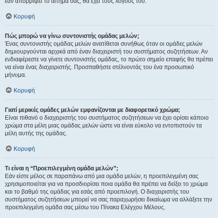
εάν απορρίψει το αίτημα σας, θα έχει τους λόγους του.
Κορυφή
Πώς μπορώ να γίνω συντονιστής ομάδας μελών;
Ένας συντονιστής ομάδας μελών ανατίθεται συνήθως όταν οι ομάδες μελών
δημιουργούνται αρχικά από έναν διαχειριστή του συστήματος συζητήσεων. Αν
ενδιαφέρεστε να γίνετε συντονιστής ομάδας, το πρώτο σημείο επαφής θα πρέπει
να είναι ένας διαχειριστής. Προσπαθήστε στέλνοντάς του ένα προσωπικό
μήνυμα.
Κορυφή
Γιατί μερικές ομάδες μελών εμφανίζονται με διαφορετικό χρώμα;
Είναι πιθανό ο διαχειριστής του συστήματος συζητήσεων να έχει ορίσει κάποιο
χρώμα στα μέλη μιας ομάδας μελών ώστε να είναι εύκολο να εντοπιστούν τα
μέλη αυτής της ομάδας.
Κορυφή
Τι είναι η “Προεπιλεγμένη ομάδα μελών”;
Εάν είστε μέλος σε παραπάνω από μια ομάδα μελών, η προεπιλεγμένη σας
χρησιμοποιείται για να προσδιορίσει ποια ομάδα θα πρέπει να δείξει το χρώμα
και το βαθμό της ομάδας για εσάς από προεπιλογή. Ο διαχειριστής του
συστήματος συζητήσεων μπορεί να σας παραχωρήσει δικαίωμα να αλλάξετε την
προεπιλεγμένη ομάδα σας μέσω του Πίνακα Ελέγχου Μέλους.