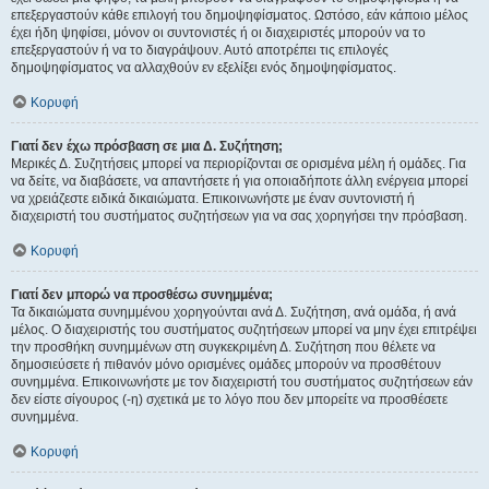
επεξεργαστούν κάθε επιλογή του δημοψηφίσματος. Ωστόσο, εάν κάποιο μέλος
έχει ήδη ψηφίσει, μόνον οι συντονιστές ή οι διαχειριστές μπορούν να το
επεξεργαστούν ή να το διαγράψουν. Αυτό αποτρέπει τις επιλογές
δημοψηφίσματος να αλλαχθούν εν εξελίξει ενός δημοψηφίσματος.
Κορυφή
Γιατί δεν έχω πρόσβαση σε μια Δ. Συζήτηση;
Μερικές Δ. Συζητήσεις μπορεί να περιορίζονται σε ορισμένα μέλη ή ομάδες. Για
να δείτε, να διαβάσετε, να απαντήσετε ή για οποιαδήποτε άλλη ενέργεια μπορεί
να χρειάζεστε ειδικά δικαιώματα. Επικοινωνήστε με έναν συντονιστή ή
διαχειριστή του συστήματος συζητήσεων για να σας χορηγήσει την πρόσβαση.
Κορυφή
Γιατί δεν μπορώ να προσθέσω συνημμένα;
Τα δικαιώματα συνημμένου χορηγούνται ανά Δ. Συζήτηση, ανά ομάδα, ή ανά
μέλος. Ο διαχειριστής του συστήματος συζητήσεων μπορεί να μην έχει επιτρέψει
την προσθήκη συνημμένων στη συγκεκριμένη Δ. Συζήτηση που θέλετε να
δημοσιεύσετε ή πιθανόν μόνο ορισμένες ομάδες μπορούν να προσθέτουν
συνημμένα. Επικοινωνήστε με τον διαχειριστή του συστήματος συζητήσεων εάν
δεν είστε σίγουρος (-η) σχετικά με το λόγο που δεν μπορείτε να προσθέσετε
συνημμένα.
Κορυφή