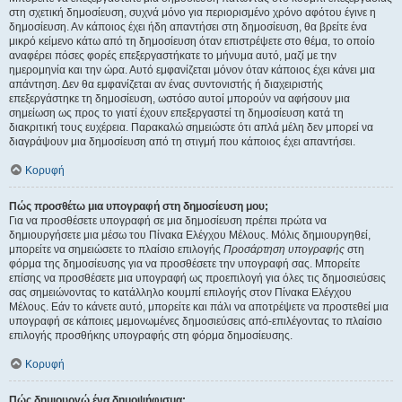
στη σχετική δημοσίευση, συχνά μόνο για περιορισμένο χρόνο αφότου έγινε η
δημοσίευση. Αν κάποιος έχει ήδη απαντήσει στη δημοσίευση, θα βρείτε ένα
μικρό κείμενο κάτω από τη δημοσίευση όταν επιστρέψετε στο θέμα, το οποίο
αναφέρει πόσες φορές επεξεργαστήκατε το μήνυμα αυτό, μαζί με την
ημερομηνία και την ώρα. Αυτό εμφανίζεται μόνον όταν κάποιος έχει κάνει μια
απάντηση. Δεν θα εμφανίζεται αν ένας συντονιστής ή διαχειριστής
επεξεργάστηκε τη δημοσίευση, ωστόσο αυτοί μπορούν να αφήσουν μια
σημείωση ως προς το γιατί έχουν επεξεργαστεί τη δημοσίευση κατά τη
διακριτική τους ευχέρεια. Παρακαλώ σημειώστε ότι απλά μέλη δεν μπορεί να
διαγράψουν μια δημοσίευση από τη στιγμή που κάποιος έχει απαντήσει.
Κορυφή
Πώς προσθέτω μια υπογραφή στη δημοσίευση μου;
Για να προσθέσετε υπογραφή σε μια δημοσίευση πρέπει πρώτα να
δημιουργήσετε μια μέσω του Πίνακα Ελέγχου Μέλους. Μόλις δημιουργηθεί,
μπορείτε να σημειώσετε το πλαίσιο επιλογής
Προσάρτηση υπογραφής
στη
φόρμα της δημοσίευσης για να προσθέσετε την υπογραφή σας. Μπορείτε
επίσης να προσθέσετε μια υπογραφή ως προεπιλογή για όλες τις δημοσιεύσεις
σας σημειώνοντας το κατάλληλο κουμπί επιλογής στον Πίνακα Ελέγχου
Μέλους. Εάν το κάνετε αυτό, μπορείτε και πάλι να αποτρέψετε να προστεθεί μια
υπογραφή σε κάποιες μεμονωμένες δημοσιεύσεις από-επιλέγοντας το πλαίσιο
επιλογής προσθήκης υπογραφής στη φόρμα δημοσίευσης.
Κορυφή
Πώς δημιουργώ ένα δημοψήφισμα;