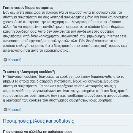
Γιατί αποσυνδέομαι αυτόματα;
Εάν δεν έχετε σημειώσει το πλαίσιο
Να με θυμάσαι
κατά τη σύνδεση σας, το
σύστημα συζητήσεων θα σας διατηρεί συνδεδεμένο μόνο για έναν καθορισμένο
χρόνο. Αυτό αποτρέπει την κατάχρηση του λογαριασμού σας από κάποιον
άλλο. Για να παραμείνετε συνδεδεμένοι, σημειώστε το πλαίσιο
Να με θυμάσαι
κατά τη σύνδεση σας. Αυτό δεν συνιστάται εάν συνδέεστε στο σύστημα
συζητήσεων από έναν κοινόχρηστο υπολογιστή, π.χ. βιβλιοθήκη, internet cafe,
πανεπιστημιακό εργαστήριο υπολογιστών, κλπ. Εάν δεν βλέπετε αυτό το
πλαίσιο επιλογής σημαίνει ότι ο διαχειριστής του συστήματος συζητήσεων έχει
απενεργοποιήσει αυτό το χαρακτηριστικό.
Κορυφή
Τι κάνει η “Διαγραφή cookies”;
Η “Διαγραφή cookies” διαγράφει τα cookies που έχουν δημιουργηθεί από το
phpBB τα οποία σας διατηρούν πιστοποιημένους και συνδεδεμένους στο
σύστημα συζητήσεων. Τα cookies παρέχουν επίσης λειτουργίες όπως η
παρακολούθηση αναγνωσμένων εάν είναι ενεργοποιημένη από τον διαχειριστή
του συστήματος συζητήσεων. Εάν έχετε προβλήματα σύνδεσης ή αποσύνδεσης,
η διαγραφή των cookies του συστήματος συζητήσεων ίσως βοηθήσει.
Κορυφή
Προτιμήσεις μέλους και ρυθμίσεις
Πώς μπορώ να αλλάξω τις ρυθμίσεις μου;