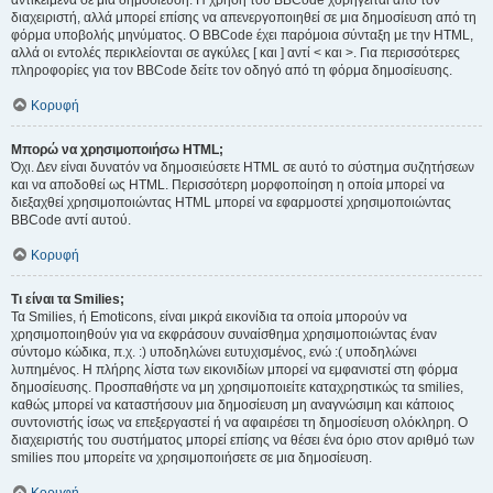
αντικείμενα σε μια δημοσίευση. Η χρήση του BBCode χορηγείται από τον
διαχειριστή, αλλά μπορεί επίσης να απενεργοποιηθεί σε μια δημοσίευση από τη
φόρμα υποβολής μηνύματος. Ο BBCode έχει παρόμοια σύνταξη με την HTML,
αλλά οι εντολές περικλείονται σε αγκύλες [ και ] αντί < και >. Για περισσότερες
πληροφορίες για τον BBCode δείτε τον οδηγό από τη φόρμα δημοσίευσης.
Κορυφή
Μπορώ να χρησιμοποιήσω HTML;
Όχι. Δεν είναι δυνατόν να δημοσιεύσετε HTML σε αυτό το σύστημα συζητήσεων
και να αποδοθεί ως HTML. Περισσότερη μορφοποίηση η οποία μπορεί να
διεξαχθεί χρησιμοποιώντας HTML μπορεί να εφαρμοστεί χρησιμοποιώντας
BBCode αντί αυτού.
Κορυφή
Τι είναι τα Smilies;
Τα Smilies, ή Emoticons, είναι μικρά εικονίδια τα οποία μπορούν να
χρησιμοποιηθούν για να εκφράσουν συναίσθημα χρησιμοποιώντας έναν
σύντομο κώδικα, π.χ. :) υποδηλώνει ευτυχισμένος, ενώ :( υποδηλώνει
λυπημένος. Η πλήρης λίστα των εικονιδίων μπορεί να εμφανιστεί στη φόρμα
δημοσίευσης. Προσπαθήστε να μη χρησιμοποιείτε καταχρηστικώς τα smilies,
καθώς μπορεί να καταστήσουν μια δημοσίευση μη αναγνώσιμη και κάποιος
συντονιστής ίσως να επεξεργαστεί ή να αφαιρέσει τη δημοσίευση ολόκληρη. Ο
διαχειριστής του συστήματος μπορεί επίσης να θέσει ένα όριο στον αριθμό των
smilies που μπορείτε να χρησιμοποιήσετε σε μια δημοσίευση.