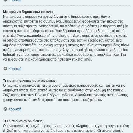
Κορυφή
Μπορώ να δημοσιεύω εικόνες;
Ναι, εικόνες μπορούν να εμφανίζονται στις δημοσιεύσεις σας. Εάν ο
διαχειριστής επιτρέπει τα συνημμένα, μπορείτε να φορτώσετε την εικόνα στο
σύστημα συζητήσεων. Διαφορετικά, θα πρέπει να συνδέσετε με παραπομπή μία
εικόνα η οποία αποθηκεύεται σε έναν δημόσια προσβάσιμο διακομιστή ιστού,
π.χ. http://www.example.com/my-picture.gif. Δεν μπορείτε να συνδέσετε εικόνες
οι οποίες αποθηκεύονται στο υπολογιστή σας τοπικά (εκτός εάν αυτός είναι
δημόσια προσπελάσιμος διακομιστής) ή εικόνες που είναι αποθηκευμένες πίσω
από μηχανισμούς πιστοποίησης, π.χ. λογαριασμοί ηλεκτρονικού ταχυδρομείου
hotmail ή yahoo, προστατευμένες με κωδικό πρόσβασης ιστοσελίδες, κλπ. Για
να εμφανιστεί η εικόνα χρησιμοποιήστε την ετικέτα [img].
Κορυφή
Τι είναι οι γενικές ανακοινώσεις;
Οι γενικές ανακοινώσεις περιέχουν σημαντικές πληροφορίες και πρέπει να τις
διαβάζετε όποτε είναι εφικτό. Αυτές θα εμφανίζονται στην κορυφή της κάθε Δ.
Συζήτησης και στον Πίνακα Ελέγχου Μέλους. Δικαιώματα γενικής ανακοίνωσης
χορηγούνται από τον διαχειριστή του συστήματος συζητήσεων.
Κορυφή
Τι είναι οι ανακοινώσεις;
Οι ανακοινώσεις συχνά περιέχουν σημαντικές πληροφορίες για τη συγκεκριμένη
Δ. Συζήτηση και πρέπει να τις διαβάσετε όποτε είναι εφικτό. Οι ανακοινώσεις