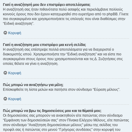
Γιατί η αναζήτησή μου δεν επιστρέφει αποτελέσματα;
Η αναζήτησή σας ήταν πιθανότατα πολύ ασαφής και περιελάμβανε πολλούς
κοινούς όρους που δεν έχουν καταχωρηθεί στο ευρετήριο από το phpBB. Γίνετε
πιο συγκεκριμένοι και χρησιμοποιήσετε τις επιλογές που είναι διαθέσιμες στην
“Ειδική αναζήτηση”.
Κορυφή
Γιατί η αναζήτηση μου επιστρέφει μια κενή σελίδα;
Η αναζήτησή σας επέστρεψε πολλά αποτελέσματα για να διαχειριστεί ο
διακομιστής ιστού. Χρησιμοποιήστε την “Ειδική αναζήτηση” και να είστε πιο
συγκεκριμένοι στους όρους που χρησιμοποιούνται και τις Δ. Συζητήσεις στις
οποίες θέλετε να γίνει η αναζήτηση.
Κορυφή
Πώς μπορώ να αναζητήσω για μέλη;
Επίσκεφθείτε τη λίστα μελών και πατήστε στον σύνδεσμο “Εύρεση μέλους”.
Κορυφή
Πώς μπορώ να βρω τις δημοσιεύσεις μου και τα θέματά μου;
Οι δημοσιεύσεις σας μπορούν να ανακτηθούν είτε πατώντας στον σύνδεσμο
“Εμφάνιση των δημοσιεύσεών σας” στον Πίνακα Ελέγχου Μέλους, είτε πατώντας
στον σύνδεσμο “Αναζήτηση δημοσιεύσεων μέλους” μέσω της σελίδας του
προφίλ σας ή πατώντας στο μενού “Γρήγορες συνδέσεις” στην κορυφή του