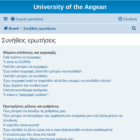
University of the Aegean
Συχνές ερωτήσεις
Σύνδεση
Α
Board
Συνήθεις ερωτήσεις
ν
Συνήθεις ερωτήσεις
α
ζ
Θέματα σύνδεσης και εγγραφής
Γιατί πρέπει να εγγραφώ;
ή
Τι είναι το COPPA;
τ
Γιατί δεν μπορώ να εγγραφώ;
Έχω κάνει εγγραφή, αλλά δεν μπορώ να συνδεθώ!
η
Γιατί δεν μπορώ να συνδεθώ;
Έχω εγγραφεί κατά το παρελθόν αλλά δεν μπορώ να συνδεθώ πλέον!
σ
Έχω ξεχάσει τον κωδικό μου!
η
Γιατί αποσυνδέομαι αυτόματα;
Τι κάνει η “Διαγραφή cookies”;
Προτιμήσεις μέλους και ρυθμίσεις
Πώς μπορώ να αλλάξω τις ρυθμίσεις μου;
Πώς μπορώ να αποτρέψω την εμφάνιση του ονόματος μου στη λίστα μελών σε
σύνδεση;
Η ώρα δεν είναι σωστή!
Έχω αλλάξει τη ζώνη ώρας και η ώρα εξακολουθεί να είναι λανθασμένη!
Η γλώσσα μου δεν είναι στη λίστα!
Τι είναι οι εικόνες δίπλα στο όνομα χρήστη μου;