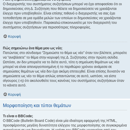
Ο διαχειριστής του συστήματος συζητήσεων μπορεί να έχει αποφασίσει ότι οι
δημοσιεύσεις στη Δ. Συζήτηση που θέλετε να δημοσιεύσετε να χρειάζονται
έλεγχο πριν υποβληθούν. Είναι επίσης πιθανό ο διαχειριστής να σας έχει
τοποθετήσει σε μια ομάδα μελών των οποίων οι δημοσιεύσεις να χρειάζονται
έλεγχο πριν υποβληθούν. Παρακαλώ επικοινωνείτε με τον διαχειριστή του
συστήματος συζητήσεων για περισσότερες πληροφορίες.
Κορυφή
Πώς σημειώνω ένα θέμα μου ως νέο;
Πατώντας στο σύνδεσμο “Σημειώστε το θέμα ως νέο” όταν τον βλέπετε, μπορείτε
να “ανεβάσετε” το θέμα στην κορυφή της Δ. Συζήτησης στην πρώτη σελίδα.
Ωστόσο, αν δεν μπορείτε να το δείτε αυτό, τότε η σημείωση θεμάτων ως νέα
μπορεί να είναι απενεργοποιημένη ή το περιθώριο χρόνου ανάμεσα σε
σημειώσεις θεμάτων ως νέα δεν έχει ακόμη επιτευχθεί. Είναι επίσης δυνατόν να
σημειώσετε ως νέο το θέμα απλώς απαντώντας σε αυτό, ωστόσο, να είστε
σίγουρος (-η) ότι ακολουθείτε τους κανόνες του συστήματος συζητήσεων όταν
το κάνετε αυτό.
Κορυφή
Μορφοποίηση και τύποι θεμάτων
Τι είναι ο BBCode;
Ο BBCode (Bulletin Board Code) είναι μία ιδιαίτερη εφαρμογή της HTML,
προσφέροντας μεγάλη δυνατότητα ελέγχου της μορφοποίησης σε συγκεκριμένα