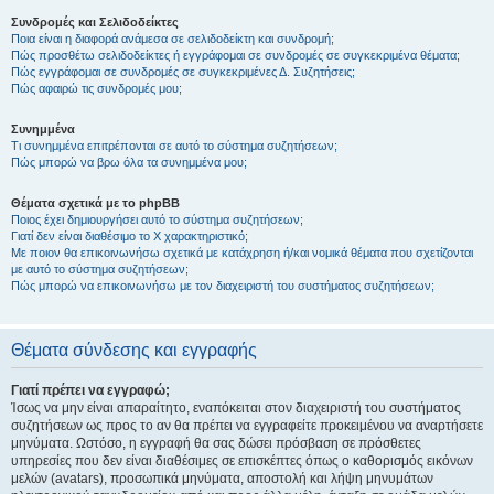
Συνδρομές και Σελιδοδείκτες
Ποια είναι η διαφορά ανάμεσα σε σελιδοδείκτη και συνδρομή;
Πώς προσθέτω σελιδοδείκτες ή εγγράφομαι σε συνδρομές σε συγκεκριμένα θέματα;
Πώς εγγράφομαι σε συνδρομές σε συγκεκριμένες Δ. Συζητήσεις;
Πώς αφαιρώ τις συνδρομές μου;
Συνημμένα
Τι συνημμένα επιτρέπονται σε αυτό το σύστημα συζητήσεων;
Πώς μπορώ να βρω όλα τα συνημμένα μου;
Θέματα σχετικά με το phpBB
Ποιος έχει δημιουργήσει αυτό το σύστημα συζητήσεων;
Γιατί δεν είναι διαθέσιμο το Χ χαρακτηριστικό;
Με ποιον θα επικοινωνήσω σχετικά με κατάχρηση ή/και νομικά θέματα που σχετίζονται
με αυτό το σύστημα συζητήσεων;
Πώς μπορώ να επικοινωνήσω με τον διαχειριστή του συστήματος συζητήσεων;
Θέματα σύνδεσης και εγγραφής
Γιατί πρέπει να εγγραφώ;
Ίσως να μην είναι απαραίτητο, εναπόκειται στον διαχειριστή του συστήματος
συζητήσεων ως προς το αν θα πρέπει να εγγραφείτε προκειμένου να αναρτήσετε
μηνύματα. Ωστόσο, η εγγραφή θα σας δώσει πρόσβαση σε πρόσθετες
υπηρεσίες που δεν είναι διαθέσιμες σε επισκέπτες όπως ο καθορισμός εικόνων
μελών (avatars), προσωπικά μηνύματα, αποστολή και λήψη μηνυμάτων