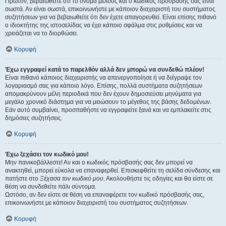
Πρώτον, βεβαιωθείτε ότι το όνομα μέλους και ο κωδικός πρόσβασής σας είναι
σωστά. Αν είναι σωστά, επικοινωνήστε με κάποιον διαχειριστή του συστήματος
συζητήσεων για να βεβαιωθείτε ότι δεν έχετε απαγορευθεί. Είναι επίσης πιθανό
ο ιδιοκτήτης της ιστοσελίδας να έχει κάποιο σφάλμα στις ρυθμίσεις και να
χρειάζεται να το διορθώσει.
Κορυφή
Έχω εγγραφεί κατά το παρελθόν αλλά δεν μπορώ να συνδεθώ πλέον!
Είναι πιθανό κάποιος διαχειριστής να απενεργοποίησε ή να διέγραψε τον
λογαριασμό σας για κάποιο λόγο. Επίσης, πολλά συστήματα συζητήσεων
απομακρύνουν μέλη περιοδικά που δεν έχουν δημοσιεύσει μηνύματα για
μεγάλο χρονικό διάστημα για να μειώσουν το μέγεθος της βάσης δεδομένων.
Εάν αυτό συμβαίνει, προσπαθήστε να εγγραφείτε ξανά και να εμπλακείτε στις
δημόσιες συζητήσεις.
Κορυφή
Έχω ξεχάσει τον κωδικό μου!
Μην πανικοβάλλεστε! Αν και ο κωδικός πρόσβασής σας δεν μπορεί να
ανακτηθεί, μπορεί εύκολα να επαναφερθεί. Επισκεφθείτε τη σελίδα σύνδεσης και
πατήστε στο
Ξέχασα τον κωδικό μου
. Ακολουθήστε τις οδηγίες και θα είστε σε
θέση να συνδεθείτε πάλι σύντομα.
Ωστόσο, αν δεν είστε σε θέση να επαναφέρετε τον κωδικό πρόσβασής σας,
επικοινωνήστε με κάποιον διαχειριστή του συστήματος συζητήσεων.
Κορυφή