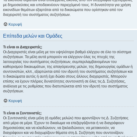
Τα εικονίδια θεμάτων είναι επιλεγμένες εικόνες από τον συγγραφέα σχετιζόμενες
με δημοσιεύσεις και υποδεικνύουν περιεχόμενό τους. Η δυνατότητα για χρήση
εικονιδίων θεμάτων εξαρτάται από τα δικαιώματα που ορίστηκαν από τον
διαχειριστή του συστήματος συζητήσεων.
Κορυφή
Επίπεδα μελών και Ομάδες
Τι είναι οι Διαχειριστές;
Οι Διαχειριστές είναι μέλη με τον υψηλότερο βαθμό ελέγχου σε όλο το σύστημα
συζητήσεων. Τα μέλη αυτά μπορούν να ελέγχουν όλες τις πτυχές της
λειτουργίας του συστήματος συζητήσεων, συμπεριλαμβανομένων του
καθορισμού δικαιωμάτων, της απαγόρευσης μελών, της δημιουργίας ομάδων ή
συντονιστών, κλπ., εξαρτώνται από τον ιδρυτή του συστήματος συζητήσεων και
τι δικαιώματα αυτός ή αυτή έχει δώσει στους άλλους διαχειριστές. Μπορούν
επίσης να έχουν πλήρεις δυνατότητες συντονιστή σε όλες τις Δ. Συζητήσεις,
ανάλογα με τις ρυθμίσεις που διατυπώνεται από τον ιδρυτή του συστήματος
συζητήσεων.
Κορυφή
Τι είναι οι Συντονιστές;
Οι Συντονιστές είναι μέλη (ή ομάδες μελών) που φροντίζουν τις Δ. Συζητήσεις
από μέρα σε μέρα. Έχουν το δικαίωμα να επεξεργάζονται ή να διαγράφουν
δημοσιεύσεις και να κλειδώνουν, να ξεκλειδώνουν, να μετακινούν, να
διαγράφουν και να διαχωρίζουν θέματα στη Δ. Συζήτηση που συντονίζουν.