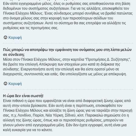
Εάν είστε εγγεγραμμένο μέλος, όλες οι ρυθμίσεις σας αποθηκεύονται στη βάση
δεδομένων του συστήματος συζητήσεων. Για να τις αλλάξετε, επισκεφθείτε τον
Πίνακα Ελέγχου Μέλους. Ένας σύνδεσμος μπορεί συνήθως να βρεθεί πατώντας
στο όνομα μέλους σας στην κορυφή των περισσότερων σελίδων του
συστήματος συζητήσεων. Αυτό το σύστημα θα σας επιτρέψει να αλλάξετε τις
ρυθμίσεις και τις προτιμήσεις σας.
Κορυφή
Πώς μπορώ να αποτρέψω την εμφάνιση του ονόματος μου στη λίστα μελών
σε σύνδεση;
Μέσα στον Πίνακα Ελέγχου Μέλους, στην καρτέλα “Προτιμήσεις Δ. Συζήτησης”,
θα βρείτε την επιλογή
Απόκρυψη των στοιχείων μου κατά τη διάρκεια της
σύνδεσης
. Ενεργοποιήστε αυτή την επιλογή και θα είστε ορατοί μόνο σε
διαχειριστές, συντονιστές και εσάς. Θα υπολογίζεστε ως μέλος με απόκρυψη.
Κορυφή
Η ώρα δεν είναι σωστή!
Είναι πιθανό η ώρα που εμφανίζεται να είναι από διαφορετική ζώνης ώρας από
αυτή στην οποία βρίσκεστε. Εάν αυτή είναι η περίπτωση, επισκεφθείτε τον
Πίνακα Ελέγχου Μέλους και αλλάξτε τη ζώνη ώρας για να ταιριάζει στην περιοχή
σας, π.χ. Λονδίνο, Παρίσι, Νέα Υόρκη, Σίδνεϋ, κλπ. Παρακαλώ σημειώστε ότι η
αλλαγή της ζώνης ώρας, όπως και οι περισσότερες ρυθμίσεις, μπορούν να
γίνουν μόνον από εγγεγραμμένα μέλη. Εάν δεν έχετε εγγραφεί, αυτή είναι μια
καλή ευκαιρία για να το κάνετε.