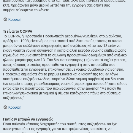
ηλεκτρονικού ταχυδρομείου από και προς άλλα μέλη, ένταξη σε ομάδα μελών,
κλπ. Χρειάζονται μόνο μερικά λεπτά για την εγγραφή σας οπότε σας
συμβουλεύουμε να το κάνετε.
Κορυφή
Τι είναι το COPPA;
Το COPPA, ή Προστασία Προσωπικών Δεδομένων Ανηλίκων στο Διαδίκτυο,
πράξη του 1998, είναι νόμος που απαιτεί από δικτυακούς τόπους οι οποίοι
μπορούν να συλλέγουν πληροφορίες από ανηλίκους κάτω των 13 ετών να
έχουν γραπτή γονική συναίνεση ή κάποια άλλη μέθοδο νομικής επιβεβαίωσης
κηδεμόνα, που να επιτρέπει τη συλλογή προσωπικών δεδομένων από ανήλικο
ηλικίας μικρότερης των 13. Εάν δεν είστε σίγουρος (-η) αν αυτό ισχύει για σας,
όπως κάποιος ο οποίος προσπαθεί να εγγραφεί ή στην ιστοσελίδα που
προσπαθείτε να εγγραφείτε, επικοινωνήστε με νομικό σύμβουλο για βοήθεια.
Παρακαλώ σημειώστε ότι το phpBB Limited και ο ιδιοκτήτης του εν λόγω
συστήματος συζητήσεων δεν μπορεί να δώσει νομική συμβουλή και δεν είναι
ένα σημείο επαφής για ενδοιασμούς νομικού χαρακτήρα οποιουδήποτε είδους,
εκτός από τις περιπτώσεις που περιγράφονται στην ερώτηση “Με ποιόν θα
επικοινωνήσω σχετικά με νομικά ή θέματα κατάχρησης πάνω στο σύστημα
συζητήσεων;”.
Κορυφή
Γιατί δεν μπορώ να εγγραφώ;
Είναι πιθανόν κάποιος διαχειριστής του συστήματος συζητήσεων να έχει
απενεργοποιήσει τις εγγραφές για να αποτρέψει νέους επισκέπτες να