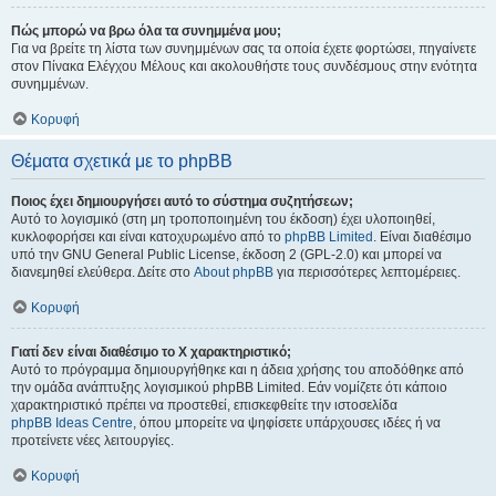
Πώς μπορώ να βρω όλα τα συνημμένα μου;
Για να βρείτε τη λίστα των συνημμένων σας τα οποία έχετε φορτώσει, πηγαίνετε
στον Πίνακα Ελέγχου Μέλους και ακολουθήστε τους συνδέσμους στην ενότητα
συνημμένων.
Κορυφή
Θέματα σχετικά με το phpBB
Ποιος έχει δημιουργήσει αυτό το σύστημα συζητήσεων;
Αυτό το λογισμικό (στη μη τροποποιημένη του έκδοση) έχει υλοποιηθεί,
κυκλοφορήσει και είναι κατοχυρωμένο από το
phpBB Limited
. Είναι διαθέσιμο
υπό την GNU General Public License, έκδοση 2 (GPL-2.0) και μπορεί να
διανεμηθεί ελεύθερα. Δείτε στο
About phpBB
για περισσότερες λεπτομέρειες.
Κορυφή
Γιατί δεν είναι διαθέσιμο το Χ χαρακτηριστικό;
Αυτό το πρόγραμμα δημιουργήθηκε και η άδεια χρήσης του αποδόθηκε από
την ομάδα ανάπτυξης λογισμικού phpBB Limited. Εάν νομίζετε ότι κάποιο
χαρακτηριστικό πρέπει να προστεθεί, επισκεφθείτε την ιστοσελίδα
phpBB Ideas Centre
, όπου μπορείτε να ψηφίσετε υπάρχουσες ιδέες ή να
προτείνετε νέες λειτουργίες.
Κορυφή