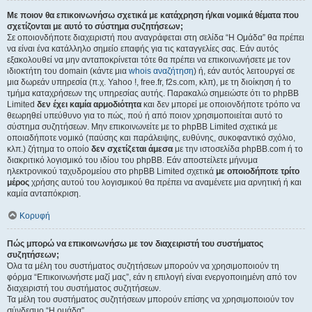
Με ποιον θα επικοινωνήσω σχετικά με κατάχρηση ή/και νομικά θέματα που
σχετίζονται με αυτό το σύστημα συζητήσεων;
Σε οποιονδήποτε διαχειριστή που αναγράφεται στη σελίδα “Η Ομάδα” θα πρέπει
να είναι ένα κατάλληλο σημείο επαφής για τις καταγγελίες σας. Εάν αυτός
εξακολουθεί να μην ανταποκρίνεται τότε θα πρέπει να επικοινωνήσετε με τον
ιδιοκτήτη του domain (κάντε μια
whois αναζήτηση
) ή, εάν αυτός λειτουργεί σε
μια δωρεάν υπηρεσία (π.χ. Yahoo !, free.fr, f2s.com, κλπ), με τη διοίκηση ή το
τμήμα καταχρήσεων της υπηρεσίας αυτής. Παρακαλώ σημειώστε ότι το phpBB
Limited
δεν έχει καμία αρμοδιότητα
και δεν μπορεί με οποιονδήποτε τρόπο να
θεωρηθεί υπεύθυνο για το πώς, πού ή από ποιον χρησιμοποιείται αυτό το
σύστημα συζητήσεων. Μην επικοινωνείτε με το phpBB Limited σχετικά με
οποιαδήποτε νομικό (παύσης και παράλειψης, ευθύνης, συκοφαντικό σχόλιο,
κλπ.) ζήτημα το οποίο
δεν σχετίζεται άμεσα
με την ιστοσελίδα phpBB.com ή το
διακριτικό λογισμικό του ιδίου του phpBB. Εάν αποστείλετε μήνυμα
ηλεκτρονικού ταχυδρομείου στο phpBB Limited σχετικά
με οποιοδήποτε τρίτο
μέρος
χρήσης αυτού του λογισμικού θα πρέπει να αναμένετε μια αρνητική ή και
καμία ανταπόκριση.
Κορυφή
Πώς μπορώ να επικοινωνήσω με τον διαχειριστή του συστήματος
συζητήσεων;
Όλα τα μέλη του συστήματος συζητήσεων μπορούν να χρησιμοποιούν τη
φόρμα “Επικοινωνήστε μαζί μας”, εάν η επιλογή είναι ενεργοποιημένη από τον
διαχειριστή του συστήματος συζητήσεων.
Τα μέλη του συστήματος συζητήσεων μπορούν επίσης να χρησιμοποιούν τον
σύνδεσμο “Η ομάδα”.