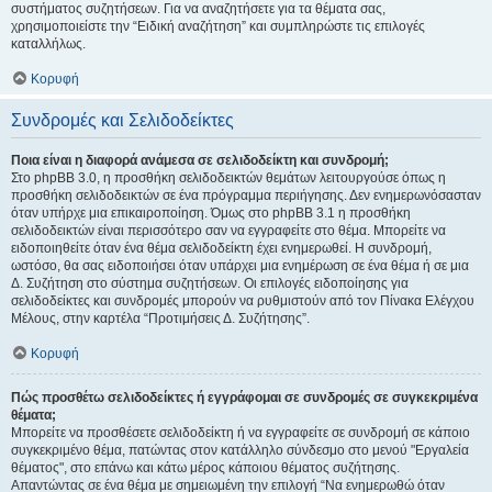
συστήματος συζητήσεων. Για να αναζητήσετε για τα θέματα σας,
χρησιμοποιείστε την “Ειδική αναζήτηση” και συμπληρώστε τις επιλογές
καταλλήλως.
Κορυφή
Συνδρομές και Σελιδοδείκτες
Ποια είναι η διαφορά ανάμεσα σε σελιδοδείκτη και συνδρομή;
Στο phpBB 3.0, η προσθήκη σελιδοδεικτών θεμάτων λειτουργούσε όπως η
προσθήκη σελιδοδεικτών σε ένα πρόγραμμα περιήγησης. Δεν ενημερωνόσασταν
όταν υπήρχε μια επικαιροποίηση. Όμως στο phpBB 3.1 η προσθήκη
σελιδοδεικτών είναι περισσότερο σαν να εγγραφείτε στο θέμα. Μπορείτε να
ειδοποιηθείτε όταν ένα θέμα σελιδοδείκτη έχει ενημερωθεί. Η συνδρομή,
ωστόσο, θα σας ειδοποιήσει όταν υπάρχει μια ενημέρωση σε ένα θέμα ή σε μια
Δ. Συζήτηση στο σύστημα συζητήσεων. Οι επιλογές ειδοποίησης για
σελιδοδείκτες και συνδρομές μπορούν να ρυθμιστούν από τον Πίνακα Ελέγχου
Μέλους, στην καρτέλα “Προτιμήσεις Δ. Συζήτησης”.
Κορυφή
Πώς προσθέτω σελιδοδείκτες ή εγγράφομαι σε συνδρομές σε συγκεκριμένα
θέματα;
Μπορείτε να προσθέσετε σελιδοδείκτη ή να εγγραφείτε σε συνδρομή σε κάποιο
συγκεκριμένο θέμα, πατώντας στον κατάλληλο σύνδεσμο στο μενού "Εργαλεία
θέματος", στο επάνω και κάτω μέρος κάποιου θέματος συζήτησης.
Απαντώντας σε ένα θέμα με σημειωμένη την επιλογή “Να ενημερωθώ όταν