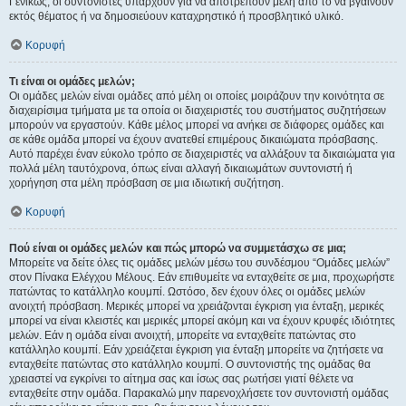
Γενικώς, οι συντονιστές υπάρχουν για να αποτρέπουν μέλη από το να βγαίνουν
εκτός θέματος ή να δημοσιεύουν καταχρηστικό ή προσβλητικό υλικό.
Κορυφή
Τι είναι οι ομάδες μελών;
Οι ομάδες μελών είναι ομάδες από μέλη οι οποίες μοιράζουν την κοινότητα σε
διαχειρίσιμα τμήματα με τα οποία οι διαχειριστές του συστήματος συζητήσεων
μπορούν να εργαστούν. Κάθε μέλος μπορεί να ανήκει σε διάφορες ομάδες και
σε κάθε ομάδα μπορεί να έχουν ανατεθεί επιμέρους δικαιώματα πρόσβασης.
Αυτό παρέχει έναν εύκολο τρόπο σε διαχειριστές να αλλάξουν τα δικαιώματα για
πολλά μέλη ταυτόχρονα, όπως είναι αλλαγή δικαιωμάτων συντονιστή ή
χορήγηση στα μέλη πρόσβαση σε μια ιδιωτική συζήτηση.
Κορυφή
Πού είναι οι ομάδες μελών και πώς μπορώ να συμμετάσχω σε μια;
Μπορείτε να δείτε όλες τις ομάδες μελών μέσω του συνδέσμου “Ομάδες μελών”
στον Πίνακα Ελέγχου Μέλους. Εάν επιθυμείτε να ενταχθείτε σε μια, προχωρήστε
πατώντας το κατάλληλο κουμπί. Ωστόσο, δεν έχουν όλες οι ομάδες μελών
ανοιχτή πρόσβαση. Μερικές μπορεί να χρειάζονται έγκριση για ένταξη, μερικές
μπορεί να είναι κλειστές και μερικές μπορεί ακόμη και να έχουν κρυφές ιδιότητες
μελών. Εάν η ομάδα είναι ανοιχτή, μπορείτε να ενταχθείτε πατώντας στο
κατάλληλο κουμπί. Εάν χρειάζεται έγκριση για ένταξη μπορείτε να ζητήσετε να
ενταχθείτε πατώντας στο κατάλληλο κουμπί. Ο συντονιστής της ομάδας θα
χρειαστεί να εγκρίνει το αίτημα σας και ίσως σας ρωτήσει γιατί θέλετε να
ενταχθείτε στην ομάδα. Παρακαλώ μην παρενοχλήσετε τον συντονιστή ομάδας