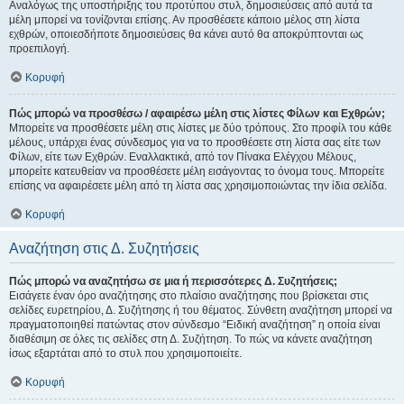
Αναλόγως της υποστήριξης του προτύπου στυλ, δημοσιεύσεις από αυτά τα
μέλη μπορεί να τονίζονται επίσης. Αν προσθέσετε κάποιο μέλος στη λίστα
εχθρών, οποιεσδήποτε δημοσιεύσεις θα κάνει αυτό θα αποκρύπτονται ως
προεπιλογή.
Κορυφή
Πώς μπορώ να προσθέσω / αφαιρέσω μέλη στις λίστες Φίλων και Εχθρών;
Μπορείτε να προσθέσετε μέλη στις λίστες με δύο τρόπους. Στο προφίλ του κάθε
μέλους, υπάρχει ένας σύνδεσμος για να το προσθέσετε στη λίστα σας είτε των
Φίλων, είτε των Εχθρών. Εναλλακτικά, από τον Πίνακα Ελέγχου Μέλους,
μπορείτε κατευθείαν να προσθέσετε μέλη εισάγοντας το όνομα τους. Μπορείτε
επίσης να αφαιρέσετε μέλη από τη λίστα σας χρησιμοποιώντας την ίδια σελίδα.
Κορυφή
Αναζήτηση στις Δ. Συζητήσεις
Πώς μπορώ να αναζητήσω σε μια ή περισσότερες Δ. Συζητήσεις;
Εισάγετε έναν όρο αναζήτησης στο πλαίσιο αναζήτησης που βρίσκεται στις
σελίδες ευρετηρίου, Δ. Συζήτησης ή του θέματος. Σύνθετη αναζήτηση μπορεί να
πραγματοποιηθεί πατώντας στον σύνδεσμο “Ειδική αναζήτηση” η οποία είναι
διαθέσιμη σε όλες τις σελίδες στη Δ. Συζήτηση. Το πώς να κάνετε αναζήτηση
ίσως εξαρτάται από το στυλ που χρησιμοποιείτε.
Κορυφή