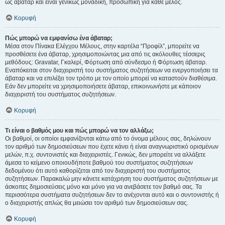
ως άβαταρ και είναι γενικώς μοναδική, προσωπική για κάθε μέλος.
Κορυφή
Πώς μπορώ να εμφανίσω ένα άβαταρ;
Μέσα στον Πίνακα Ελέγχου Μέλους, στην καρτέλα “Προφίλ”, μπορείτε να
προσθέσετε ένα άβαταρ, χρησιμοποιώντας μια από τις ακόλουθες τέσσερις
μεθόδους: Gravatar, Γκαλερί, Φόρτωση από σύνδεσμο ή Φόρτωση άβαταρ.
Εναπόκειται στον διαχειριστή του συστήματος συζητήσεων να ενεργοποιήσει τα
άβαταρ και να επιλέξει τον τρόπο με τον οποίο μπορεί να καταστούν διαθέσιμα.
Εάν δεν μπορείτε να χρησιμοποιήσετε άβαταρ, επικοινωνήστε με κάποιον
διαχειριστή του συστήματος συζητήσεων.
Κορυφή
Τι είναι ο βαθμός μου και πώς μπορώ να τον αλλάξω;
Οι βαθμοί, οι οποίοι εμφανίζονται κάτω από το όνομα μέλους σας, δηλώνουν
τον αριθμό των δημοσιεύσεων που έχετε κάνει ή είναι αναγνωριστικό ορισμένων
μελών, π.χ. συντονιστές και διαχειριστές. Γενικώς, δεν μπορείτε να αλλάξετε
άμεσα το κείμενο οποιουδήποτε βαθμού του συστήματος συζητήσεων
δεδομένου ότι αυτό καθορίζεται από τον διαχειριστή του συστήματος
συζητήσεων. Παρακαλώ μην κάνετε κατάχρηση του συστήματος συζητήσεων με
άσκοπες δημοσιεύσεις μόνο και μόνο για να ανεβάσετε τον βαθμό σας. Τα
περισσότερα συστήματα συζητήσεων δεν το ανέχονται αυτό και ο συντονιστής ή
ο διαχειριστής απλώς θα μειώσει τον αριθμό των δημοσιεύσεων σας.
Κορυφή