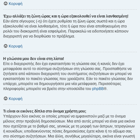
Κορυφή
Έχω αλλάξει τη ζώνη ώρας και η ώρα εξακολουθεί να είναι λανθασμένη!
Εάν είστε σίγουρος (-η) ότι έχετε ρυθμίσει τη ζώνη ώρας σωστά και η ώρα
εξακολουθεί να είναι λανθασμένη, τότε ή ώρα που είναι αποθηκευμένη στο
ρολόι του διακομιστή είναι εσφαλμένη. Παρακαλώ να ειδοποιήσετε κάποιον
διαχειριστή για να διορθώσει το πρόβλημα.
Κορυφή
Η γλώσσα μου δεν είναι στη λίστα!
Είτε ο διαχειριστής δεν έχει εγκαταστήσει τη γλώσσα σας ή κανείς δεν έχει
μεταφράσει αυτό το σύστημα συζητήσεων στη γλώσσα σας. Προσπαθήστε να
ζητήσετε από κάποιον διαχειριστή του συστήματος συζητήσεων αν μπορεί να
εγκαταστήσει το πακέτο γλώσσας που χρειάζεστε. Εάν το πακέτο γλώσσας δεν
υπάρχει, μπορείτε να δημιουργήσετε μια νέα μετάφραση. Περισσότερες
πληροφορίες μπορείτε να βρείτε στην ιστοσελίδα του
phpBB
®.
Κορυφή
Τι είναι οι εικόνες δίπλα στο όνομα χρήστη μου;
Υπάρχουν δύο εικόνες οι οποίες μπορεί να εμφανιστούν μαζί με το όνομα
μέλους στην προβολή δημοσιεύσεων. Μια από αυτές μπορεί να είναι μια εικόνα
που σχετίζεται με το βαθμό σας, γενικώς με τη μορφή των άστρων, τετραγώνων
ή κουκίδων, υποδεικνύοντας πόσες δημοσιεύσεις έχετε κάνει ή το αξίωμα σας
στο σύστημα συζητήσεων. Μια άλλη, συνήθως μεγαλύτερη, εικόνα είναι γνωστή