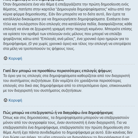
Όταν δημοσιεύετε ένα νέο θέμα ή επεξεργάζεστε την πρώτη δημοσίευση ενός
θέματος, πατήστε στην καρτέλα “Δημιουργία δημοψηφίσματος” κάτω από την
κύρια φόρμα δημοσίευσης. Εάν δεν μπορείτε να το δείτε αυτό, δεν έχετε τα
κατάλληλα δικαιώματα για να δημιουργήσετε δημοψηφίσματα. Εισάγετε έναν
τίτλο και τουλάχιστον δύο επιλογές στα κατάλληλα πεδία, διασφαλίζοντας κάθε
επιλογή να είναι σε ξεχωριστή γραμμή στην περιοχή κειμένου. Μπορείτε επίσης
να ορίσετε τον αριθμό των επιλογών ενός μέλους που μπορεί να επιλέξει
ψηφίζοντας κάτω από “Επιλογές ανά μέλος”, ένα χρονικό όριο ημερών για το
δημοψήφισμα, (0 για χωρίς χρονικό όριο) και τέλος την επιλογή να επιτρέψετε
στα μέλη να τροποποιούν τις ψήφους τους.
Κορυφή
Γιατί δεν μπορώ να προσθέσω περισσότερες επιλογές ψήφων;
Το όριο για τις επιλογές στα δημοψηφίσματα καθορίζεται από τον διαχειριστή
του συστήματος συζητήσεων. Εάν νομίζετε ότι χρειάζονται περισσότερες
επιλογές στο δικό σας δημοψήφισμα από το επιτρεπόμενο όριο, επικοινωνείτε
με τον διαχειριστή του συστήματος συζητήσεων.
Κορυφή
Πώς μπορώ να επεξεργαστώ ή να διαγράψω ένα δημοψήφισμα;
Όπως και στις δημοσιεύσεις, τα δημοψηφίσματα μπορούν να επεξεργαστούν
μόνον από τον συγγραφέα τους, έναν συντονιστή ή έναν διαχειριστή. Για να
επεξεργαστείτε ένα δημοψήφισμα, επεξεργαστείτε την πρώτη δημοσίευση στο
θέμα. Αυτή έχει πάντα συνδεδεμένο το δημοψήφισμα με αυτό. Εάν κανένας δεν
έχει δώσει μια ψήφο, τα μέλη μπορούν να διαγράψουν το δημοψήφισμα ή να