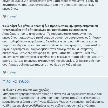
συγκεκριμένο μέλος, αναφέρετε τα μηνύματα στους συντονιστές. Έχουν τη
δυνατότητα να αποτρέψουν ένα μέλος από την αποστολή προσωπικών
μηνυμάτων.
Κορυφή
Έχω λάβει ένα μήνυμα spam ή ένα προσβλητικό μήνυμα ηλεκτρονικού
ταχυδρομείου από κάποιο μέλος του συστήματος συζητήσεων!
Λυπούμαστε που το ακούμε αυτό. Το χαρακτηριστικό λειτουργίας των
μηνυμάτων ηλεκτρονικού ταχυδρομείου αυτού του συστήματος συζητήσεων
συμπεριλαμβάνουν ασφαλιστικές δικλείδες για να προσπαθήσουμε και να
παρακολουθήσουμε μέλη που αποστέλλουν τέτοια μηνύματα, οπότε στείλτε
μήνυμα ηλεκτρονικού ταχυδρομείου στον διαχειριστή του συστήματος
συζητήσεων με πλήρες αντίγραφο του μηνύματος που λάβατε. Είναι πολύ
σημαντικό να υπάρχουν οι κεφαλίδες που περιέχουν τα στοιχεία του μέλους το
οποίο απέστειλε το μήνυμα ηλεκτρονικού ταχυδρομείου. Ο διαχειριστής του
συστήματος συζητήσεων μπορεί στη συνέχεια να λάβει μέτρα.
Κορυφή
Φίλοι και εχθροί
Τι είναι η λίστα Φίλων και Εχθρών;
Μπορείτε να χρησιμοποιήσετε αυτές τις λίστες για να οργανώσετε τα μέλη του
συστήματος συζητήσεων. Τα μέλη που προστίθενται στη λίστα φίλων σας θα
εμφανίζονται σε λίστα στον Πίνακα Ελέγχου Μέλους για γρήγορη πρόσβαση για
να βλέπετε εάν είναι συνδεδεμένοι και να στέλνετε προσωπικά μηνύματα.