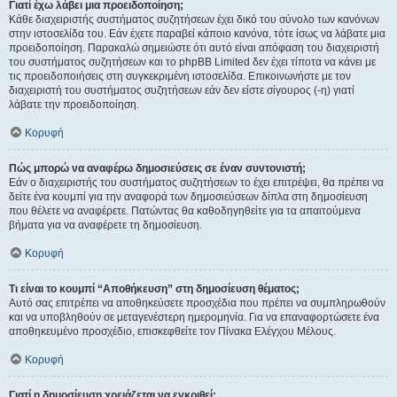
Γιατί έχω λάβει μια προειδοποίηση;
Κάθε διαχειριστής συστήματος συζητήσεων έχει δικό του σύνολο των κανόνων
στην ιστοσελίδα του. Εάν έχετε παραβεί κάποιο κανόνα, τότε ίσως να λάβατε μια
προειδοποίηση. Παρακαλώ σημειώστε ότι αυτό είναι απόφαση του διαχειριστή
του συστήματος συζητήσεων και το phpBB Limited δεν έχει τίποτα να κάνει με
τις προειδοποιήσεις στη συγκεκριμένη ιστοσελίδα. Επικοινωνήστε με τον
διαχειριστή του συστήματος συζητήσεων εάν δεν είστε σίγουρος (-η) γιατί
λάβατε την προειδοποίηση.
Κορυφή
Πώς μπορώ να αναφέρω δημοσιεύσεις σε έναν συντονιστή;
Εάν ο διαχειριστής του συστήματος συζητήσεων το έχει επιτρέψει, θα πρέπει να
δείτε ένα κουμπί για την αναφορά των δημοσιεύσεων δίπλα στη δημοσίευση
που θέλετε να αναφέρετε. Πατώντας θα καθοδηγηθείτε για τα απαιτούμενα
βήματα για να αναφέρετε τη δημοσίευση.
Κορυφή
Τι είναι το κουμπί “Αποθήκευση” στη δημοσίευση θέματος;
Αυτό σας επιτρέπει να αποθηκεύσετε προσχέδια που πρέπει να συμπληρωθούν
και να υποβληθούν σε μεταγενέστερη ημερομηνία. Για να επαναφορτώσετε ένα
αποθηκευμένο προσχέδιο, επισκεφθείτε τον Πίνακα Ελέγχου Μέλους.
Κορυφή
Γιατί η δημοσίευση χρειάζεται να εγκριθεί;