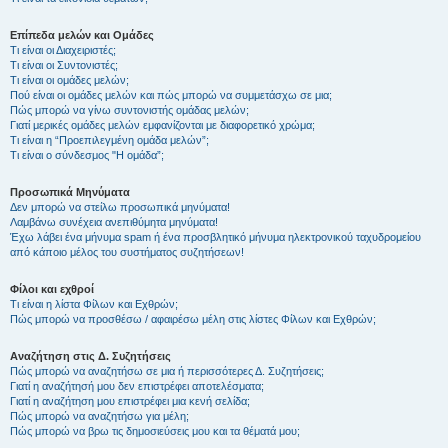
Επίπεδα μελών και Ομάδες
Τι είναι οι Διαχειριστές;
Τι είναι οι Συντονιστές;
Τι είναι οι ομάδες μελών;
Πού είναι οι ομάδες μελών και πώς μπορώ να συμμετάσχω σε μια;
Πώς μπορώ να γίνω συντονιστής ομάδας μελών;
Γιατί μερικές ομάδες μελών εμφανίζονται με διαφορετικό χρώμα;
Τι είναι η “Προεπιλεγμένη ομάδα μελών”;
Τι είναι ο σύνδεσμος "Η ομάδα”;
Προσωπικά Μηνύματα
Δεν μπορώ να στείλω προσωπικά μηνύματα!
Λαμβάνω συνέχεια ανεπιθύμητα μηνύματα!
Έχω λάβει ένα μήνυμα spam ή ένα προσβλητικό μήνυμα ηλεκτρονικού ταχυδρομείου
από κάποιο μέλος του συστήματος συζητήσεων!
Φίλοι και εχθροί
Τι είναι η λίστα Φίλων και Εχθρών;
Πώς μπορώ να προσθέσω / αφαιρέσω μέλη στις λίστες Φίλων και Εχθρών;
Αναζήτηση στις Δ. Συζητήσεις
Πώς μπορώ να αναζητήσω σε μια ή περισσότερες Δ. Συζητήσεις;
Γιατί η αναζήτησή μου δεν επιστρέφει αποτελέσματα;
Γιατί η αναζήτηση μου επιστρέφει μια κενή σελίδα;
Πώς μπορώ να αναζητήσω για μέλη;
Πώς μπορώ να βρω τις δημοσιεύσεις μου και τα θέματά μου;