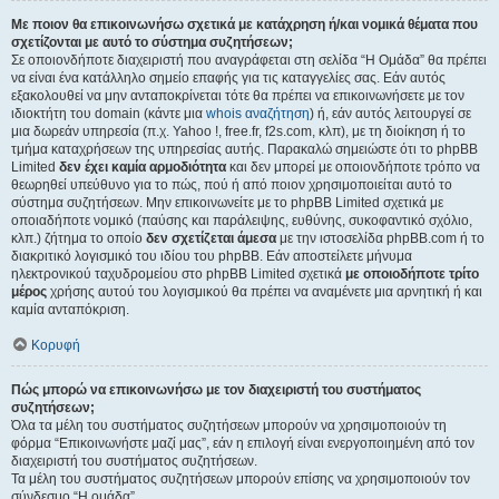
Με ποιον θα επικοινωνήσω σχετικά με κατάχρηση ή/και νομικά θέματα που
σχετίζονται με αυτό το σύστημα συζητήσεων;
Σε οποιονδήποτε διαχειριστή που αναγράφεται στη σελίδα “Η Ομάδα” θα πρέπει
να είναι ένα κατάλληλο σημείο επαφής για τις καταγγελίες σας. Εάν αυτός
εξακολουθεί να μην ανταποκρίνεται τότε θα πρέπει να επικοινωνήσετε με τον
ιδιοκτήτη του domain (κάντε μια
whois αναζήτηση
) ή, εάν αυτός λειτουργεί σε
μια δωρεάν υπηρεσία (π.χ. Yahoo !, free.fr, f2s.com, κλπ), με τη διοίκηση ή το
τμήμα καταχρήσεων της υπηρεσίας αυτής. Παρακαλώ σημειώστε ότι το phpBB
Limited
δεν έχει καμία αρμοδιότητα
και δεν μπορεί με οποιονδήποτε τρόπο να
θεωρηθεί υπεύθυνο για το πώς, πού ή από ποιον χρησιμοποιείται αυτό το
σύστημα συζητήσεων. Μην επικοινωνείτε με το phpBB Limited σχετικά με
οποιαδήποτε νομικό (παύσης και παράλειψης, ευθύνης, συκοφαντικό σχόλιο,
κλπ.) ζήτημα το οποίο
δεν σχετίζεται άμεσα
με την ιστοσελίδα phpBB.com ή το
διακριτικό λογισμικό του ιδίου του phpBB. Εάν αποστείλετε μήνυμα
ηλεκτρονικού ταχυδρομείου στο phpBB Limited σχετικά
με οποιοδήποτε τρίτο
μέρος
χρήσης αυτού του λογισμικού θα πρέπει να αναμένετε μια αρνητική ή και
καμία ανταπόκριση.
Κορυφή
Πώς μπορώ να επικοινωνήσω με τον διαχειριστή του συστήματος
συζητήσεων;
Όλα τα μέλη του συστήματος συζητήσεων μπορούν να χρησιμοποιούν τη
φόρμα “Επικοινωνήστε μαζί μας”, εάν η επιλογή είναι ενεργοποιημένη από τον
διαχειριστή του συστήματος συζητήσεων.
Τα μέλη του συστήματος συζητήσεων μπορούν επίσης να χρησιμοποιούν τον
σύνδεσμο “Η ομάδα”.