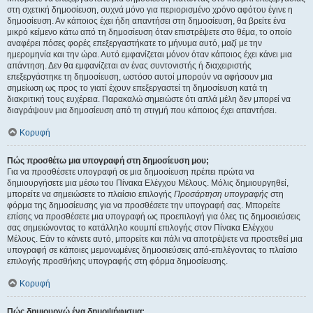
στη σχετική δημοσίευση, συχνά μόνο για περιορισμένο χρόνο αφότου έγινε η
δημοσίευση. Αν κάποιος έχει ήδη απαντήσει στη δημοσίευση, θα βρείτε ένα
μικρό κείμενο κάτω από τη δημοσίευση όταν επιστρέψετε στο θέμα, το οποίο
αναφέρει πόσες φορές επεξεργαστήκατε το μήνυμα αυτό, μαζί με την
ημερομηνία και την ώρα. Αυτό εμφανίζεται μόνον όταν κάποιος έχει κάνει μια
απάντηση. Δεν θα εμφανίζεται αν ένας συντονιστής ή διαχειριστής
επεξεργάστηκε τη δημοσίευση, ωστόσο αυτοί μπορούν να αφήσουν μια
σημείωση ως προς το γιατί έχουν επεξεργαστεί τη δημοσίευση κατά τη
διακριτική τους ευχέρεια. Παρακαλώ σημειώστε ότι απλά μέλη δεν μπορεί να
διαγράψουν μια δημοσίευση από τη στιγμή που κάποιος έχει απαντήσει.
Κορυφή
Πώς προσθέτω μια υπογραφή στη δημοσίευση μου;
Για να προσθέσετε υπογραφή σε μια δημοσίευση πρέπει πρώτα να
δημιουργήσετε μια μέσω του Πίνακα Ελέγχου Μέλους. Μόλις δημιουργηθεί,
μπορείτε να σημειώσετε το πλαίσιο επιλογής
Προσάρτηση υπογραφής
στη
φόρμα της δημοσίευσης για να προσθέσετε την υπογραφή σας. Μπορείτε
επίσης να προσθέσετε μια υπογραφή ως προεπιλογή για όλες τις δημοσιεύσεις
σας σημειώνοντας το κατάλληλο κουμπί επιλογής στον Πίνακα Ελέγχου
Μέλους. Εάν το κάνετε αυτό, μπορείτε και πάλι να αποτρέψετε να προστεθεί μια
υπογραφή σε κάποιες μεμονωμένες δημοσιεύσεις από-επιλέγοντας το πλαίσιο
επιλογής προσθήκης υπογραφής στη φόρμα δημοσίευσης.
Κορυφή
Πώς δημιουργώ ένα δημοψήφισμα;