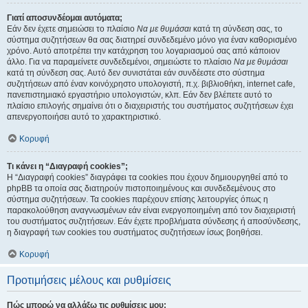
Γιατί αποσυνδέομαι αυτόματα;
Εάν δεν έχετε σημειώσει το πλαίσιο
Να με θυμάσαι
κατά τη σύνδεση σας, το
σύστημα συζητήσεων θα σας διατηρεί συνδεδεμένο μόνο για έναν καθορισμένο
χρόνο. Αυτό αποτρέπει την κατάχρηση του λογαριασμού σας από κάποιον
άλλο. Για να παραμείνετε συνδεδεμένοι, σημειώστε το πλαίσιο
Να με θυμάσαι
κατά τη σύνδεση σας. Αυτό δεν συνιστάται εάν συνδέεστε στο σύστημα
συζητήσεων από έναν κοινόχρηστο υπολογιστή, π.χ. βιβλιοθήκη, internet cafe,
πανεπιστημιακό εργαστήριο υπολογιστών, κλπ. Εάν δεν βλέπετε αυτό το
πλαίσιο επιλογής σημαίνει ότι ο διαχειριστής του συστήματος συζητήσεων έχει
απενεργοποιήσει αυτό το χαρακτηριστικό.
Κορυφή
Τι κάνει η “Διαγραφή cookies”;
Η “Διαγραφή cookies” διαγράφει τα cookies που έχουν δημιουργηθεί από το
phpBB τα οποία σας διατηρούν πιστοποιημένους και συνδεδεμένους στο
σύστημα συζητήσεων. Τα cookies παρέχουν επίσης λειτουργίες όπως η
παρακολούθηση αναγνωσμένων εάν είναι ενεργοποιημένη από τον διαχειριστή
του συστήματος συζητήσεων. Εάν έχετε προβλήματα σύνδεσης ή αποσύνδεσης,
η διαγραφή των cookies του συστήματος συζητήσεων ίσως βοηθήσει.
Κορυφή
Προτιμήσεις μέλους και ρυθμίσεις
Πώς μπορώ να αλλάξω τις ρυθμίσεις μου;