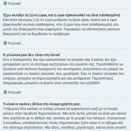
Κορυφή
Έχω αλλάξει τη ζώνη ώρας και η ώρα εξακολουθεί να είναι λανθασμένη!
Εάν είστε σίγουρος (-η) ότι έχετε ρυθμίσει τη ζώνη ώρας σωστά και η ώρα
εξακολουθεί να είναι λανθασμένη, τότε ή ώρα που είναι αποθηκευμένη στο
ρολόι του διακομιστή είναι εσφαλμένη. Παρακαλώ να ειδοποιήσετε κάποιον
διαχειριστή για να διορθώσει το πρόβλημα.
Κορυφή
Η γλώσσα μου δεν είναι στη λίστα!
Είτε ο διαχειριστής δεν έχει εγκαταστήσει τη γλώσσα σας ή κανείς δεν έχει
μεταφράσει αυτό το σύστημα συζητήσεων στη γλώσσα σας. Προσπαθήστε να
ζητήσετε από κάποιον διαχειριστή του συστήματος συζητήσεων αν μπορεί να
εγκαταστήσει το πακέτο γλώσσας που χρειάζεστε. Εάν το πακέτο γλώσσας δεν
υπάρχει, μπορείτε να δημιουργήσετε μια νέα μετάφραση. Περισσότερες
πληροφορίες μπορείτε να βρείτε στην ιστοσελίδα του
phpBB
®.
Κορυφή
Τι είναι οι εικόνες δίπλα στο όνομα χρήστη μου;
Υπάρχουν δύο εικόνες οι οποίες μπορεί να εμφανιστούν μαζί με το όνομα
μέλους στην προβολή δημοσιεύσεων. Μια από αυτές μπορεί να είναι μια εικόνα
που σχετίζεται με το βαθμό σας, γενικώς με τη μορφή των άστρων, τετραγώνων
ή κουκίδων, υποδεικνύοντας πόσες δημοσιεύσεις έχετε κάνει ή το αξίωμα σας
στο σύστημα συζητήσεων. Μια άλλη, συνήθως μεγαλύτερη, εικόνα είναι γνωστή