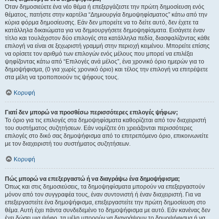
Όταν δημοσιεύετε ένα νέο θέμα ή επεξεργάζεστε την πρώτη δημοσίευση ενός
θέματος, πατήστε στην καρτέλα “Δημιουργία δημοψηφίσματος” κάτω από την
κύρια φόρμα δημοσίευσης. Εάν δεν μπορείτε να το δείτε αυτό, δεν έχετε τα
κατάλληλα δικαιώματα για να δημιουργήσετε δημοψηφίσματα. Εισάγετε έναν
τίτλο και τουλάχιστον δύο επιλογές στα κατάλληλα πεδία, διασφαλίζοντας κάθε
επιλογή να είναι σε ξεχωριστή γραμμή στην περιοχή κειμένου. Μπορείτε επίσης
να ορίσετε τον αριθμό των επιλογών ενός μέλους που μπορεί να επιλέξει
ψηφίζοντας κάτω από “Επιλογές ανά μέλος”, ένα χρονικό όριο ημερών για το
δημοψήφισμα, (0 για χωρίς χρονικό όριο) και τέλος την επιλογή να επιτρέψετε
στα μέλη να τροποποιούν τις ψήφους τους.
Κορυφή
Γιατί δεν μπορώ να προσθέσω περισσότερες επιλογές ψήφων;
Το όριο για τις επιλογές στα δημοψηφίσματα καθορίζεται από τον διαχειριστή
του συστήματος συζητήσεων. Εάν νομίζετε ότι χρειάζονται περισσότερες
επιλογές στο δικό σας δημοψήφισμα από το επιτρεπόμενο όριο, επικοινωνείτε
με τον διαχειριστή του συστήματος συζητήσεων.
Κορυφή
Πώς μπορώ να επεξεργαστώ ή να διαγράψω ένα δημοψήφισμα;
Όπως και στις δημοσιεύσεις, τα δημοψηφίσματα μπορούν να επεξεργαστούν
μόνον από τον συγγραφέα τους, έναν συντονιστή ή έναν διαχειριστή. Για να
επεξεργαστείτε ένα δημοψήφισμα, επεξεργαστείτε την πρώτη δημοσίευση στο
θέμα. Αυτή έχει πάντα συνδεδεμένο το δημοψήφισμα με αυτό. Εάν κανένας δεν
έχει δώσει μια ψήφο, τα μέλη μπορούν να διαγράψουν το δημοψήφισμα ή να