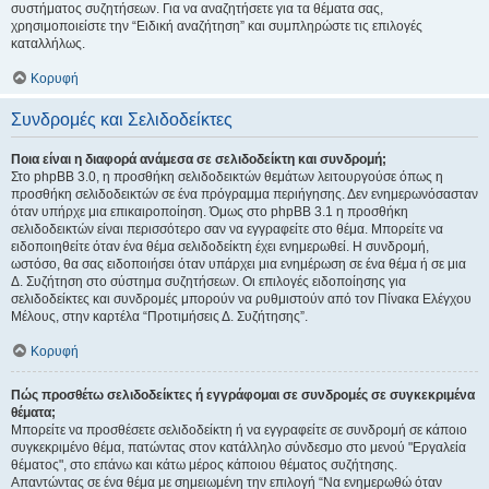
συστήματος συζητήσεων. Για να αναζητήσετε για τα θέματα σας,
χρησιμοποιείστε την “Ειδική αναζήτηση” και συμπληρώστε τις επιλογές
καταλλήλως.
Κορυφή
Συνδρομές και Σελιδοδείκτες
Ποια είναι η διαφορά ανάμεσα σε σελιδοδείκτη και συνδρομή;
Στο phpBB 3.0, η προσθήκη σελιδοδεικτών θεμάτων λειτουργούσε όπως η
προσθήκη σελιδοδεικτών σε ένα πρόγραμμα περιήγησης. Δεν ενημερωνόσασταν
όταν υπήρχε μια επικαιροποίηση. Όμως στο phpBB 3.1 η προσθήκη
σελιδοδεικτών είναι περισσότερο σαν να εγγραφείτε στο θέμα. Μπορείτε να
ειδοποιηθείτε όταν ένα θέμα σελιδοδείκτη έχει ενημερωθεί. Η συνδρομή,
ωστόσο, θα σας ειδοποιήσει όταν υπάρχει μια ενημέρωση σε ένα θέμα ή σε μια
Δ. Συζήτηση στο σύστημα συζητήσεων. Οι επιλογές ειδοποίησης για
σελιδοδείκτες και συνδρομές μπορούν να ρυθμιστούν από τον Πίνακα Ελέγχου
Μέλους, στην καρτέλα “Προτιμήσεις Δ. Συζήτησης”.
Κορυφή
Πώς προσθέτω σελιδοδείκτες ή εγγράφομαι σε συνδρομές σε συγκεκριμένα
θέματα;
Μπορείτε να προσθέσετε σελιδοδείκτη ή να εγγραφείτε σε συνδρομή σε κάποιο
συγκεκριμένο θέμα, πατώντας στον κατάλληλο σύνδεσμο στο μενού "Εργαλεία
θέματος", στο επάνω και κάτω μέρος κάποιου θέματος συζήτησης.
Απαντώντας σε ένα θέμα με σημειωμένη την επιλογή “Να ενημερωθώ όταν