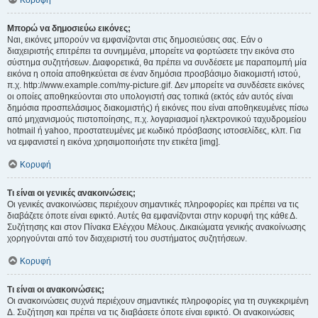
Κορυφή
Μπορώ να δημοσιεύω εικόνες;
Ναι, εικόνες μπορούν να εμφανίζονται στις δημοσιεύσεις σας. Εάν ο
διαχειριστής επιτρέπει τα συνημμένα, μπορείτε να φορτώσετε την εικόνα στο
σύστημα συζητήσεων. Διαφορετικά, θα πρέπει να συνδέσετε με παραπομπή μία
εικόνα η οποία αποθηκεύεται σε έναν δημόσια προσβάσιμο διακομιστή ιστού,
π.χ. http://www.example.com/my-picture.gif. Δεν μπορείτε να συνδέσετε εικόνες
οι οποίες αποθηκεύονται στο υπολογιστή σας τοπικά (εκτός εάν αυτός είναι
δημόσια προσπελάσιμος διακομιστής) ή εικόνες που είναι αποθηκευμένες πίσω
από μηχανισμούς πιστοποίησης, π.χ. λογαριασμοί ηλεκτρονικού ταχυδρομείου
hotmail ή yahoo, προστατευμένες με κωδικό πρόσβασης ιστοσελίδες, κλπ. Για
να εμφανιστεί η εικόνα χρησιμοποιήστε την ετικέτα [img].
Κορυφή
Τι είναι οι γενικές ανακοινώσεις;
Οι γενικές ανακοινώσεις περιέχουν σημαντικές πληροφορίες και πρέπει να τις
διαβάζετε όποτε είναι εφικτό. Αυτές θα εμφανίζονται στην κορυφή της κάθε Δ.
Συζήτησης και στον Πίνακα Ελέγχου Μέλους. Δικαιώματα γενικής ανακοίνωσης
χορηγούνται από τον διαχειριστή του συστήματος συζητήσεων.
Κορυφή
Τι είναι οι ανακοινώσεις;
Οι ανακοινώσεις συχνά περιέχουν σημαντικές πληροφορίες για τη συγκεκριμένη
Δ. Συζήτηση και πρέπει να τις διαβάσετε όποτε είναι εφικτό. Οι ανακοινώσεις