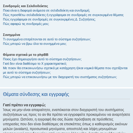
Συνδρομές και Σελιδοδείκτες
Ποια είναι η διαφορά ανάμεσα σε σελιδοδείκτη και συνδρομή;
Πώς προσθέτω σελιδοδείκτες ή εγγράφομαι σε συνδρομές σε συγκεκριμένα θέματα;
Πώς εγγράφομαι σε συνδρομές σε συγκεκριμένες Δ. Συζητήσεις;
Πώς αφαιρώ τις συνδρομές μου;
Συνημμένα
Τι συνημμένα επιτρέπονται σε αυτό το σύστημα συζητήσεων;
Πώς μπορώ να βρω όλα τα συνημμένα μου;
Θέματα σχετικά με το phpBB
Ποιος έχει δημιουργήσει αυτό το σύστημα συζητήσεων;
Γιατί δεν είναι διαθέσιμο το Χ χαρακτηριστικό;
Με ποιον θα επικοινωνήσω σχετικά με κατάχρηση ή/και νομικά θέματα που σχετίζονται
με αυτό το σύστημα συζητήσεων;
Πώς μπορώ να επικοινωνήσω με τον διαχειριστή του συστήματος συζητήσεων;
Θέματα σύνδεσης και εγγραφής
Γιατί πρέπει να εγγραφώ;
Ίσως να μην είναι απαραίτητο, εναπόκειται στον διαχειριστή του συστήματος
συζητήσεων ως προς το αν θα πρέπει να εγγραφείτε προκειμένου να αναρτήσετε
μηνύματα. Ωστόσο, η εγγραφή θα σας δώσει πρόσβαση σε πρόσθετες
υπηρεσίες που δεν είναι διαθέσιμες σε επισκέπτες όπως ο καθορισμός εικόνων
μελών (avatars), προσωπικά μηνύματα, αποστολή και λήψη μηνυμάτων