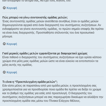
εάν απορρίψει το αίτημα σας, θα έχει τους λόγους του.
Κορυφή
Πώς μπορώ να γίνω συντονιστής ομάδας μελών;
Ένας συντονιστής ομάδας μελών ανατίθεται συνήθως όταν οι ομάδες μελών
δημιουργούνται αρχικά από έναν διαχειριστή του συστήματος συζητήσεων. Αν
ενδιαφέρεστε να γίνετε συντονιστής ομάδας, το πρώτο σημείο επαφής θα πρέπει
να είναι ένας διαχειριστής. Προσπαθήστε στέλνοντάς του ένα προσωπικό
μήνυμα.
Κορυφή
Γιατί μερικές ομάδες μελών εμφανίζονται με διαφορετικό χρώμα;
Είναι πιθανό ο διαχειριστής του συστήματος συζητήσεων να έχει ορίσει κάποιο
χρώμα στα μέλη μιας ομάδας μελών ώστε να είναι εύκολο να εντοπιστούν τα
μέλη αυτής της ομάδας.
Κορυφή
Τι είναι η “Προεπιλεγμένη ομάδα μελών”;
Εάν είστε μέλος σε παραπάνω από μια ομάδα μελών, η προεπιλεγμένη σας
χρησιμοποιείται για να προσδιορίσει ποια ομάδα θα πρέπει να δείξει το χρώμα
και το βαθμό της ομάδας για εσάς από προεπιλογή. Ο διαχειριστής του
συστήματος συζητήσεων μπορεί να σας παραχωρήσει δικαίωμα να αλλάξετε την
προεπιλεγμένη ομάδα σας μέσω του Πίνακα Ελέγχου Μέλους.