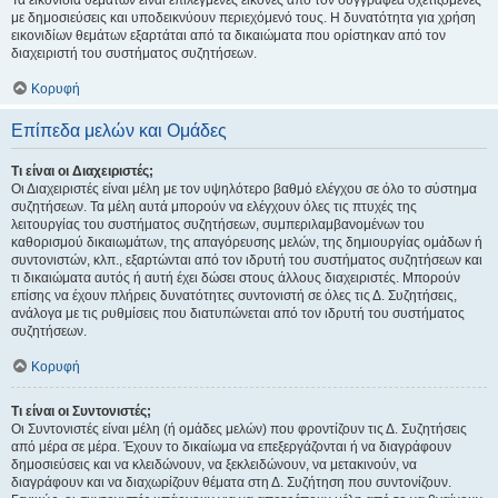
Τα εικονίδια θεμάτων είναι επιλεγμένες εικόνες από τον συγγραφέα σχετιζόμενες
με δημοσιεύσεις και υποδεικνύουν περιεχόμενό τους. Η δυνατότητα για χρήση
εικονιδίων θεμάτων εξαρτάται από τα δικαιώματα που ορίστηκαν από τον
διαχειριστή του συστήματος συζητήσεων.
Κορυφή
Επίπεδα μελών και Ομάδες
Τι είναι οι Διαχειριστές;
Οι Διαχειριστές είναι μέλη με τον υψηλότερο βαθμό ελέγχου σε όλο το σύστημα
συζητήσεων. Τα μέλη αυτά μπορούν να ελέγχουν όλες τις πτυχές της
λειτουργίας του συστήματος συζητήσεων, συμπεριλαμβανομένων του
καθορισμού δικαιωμάτων, της απαγόρευσης μελών, της δημιουργίας ομάδων ή
συντονιστών, κλπ., εξαρτώνται από τον ιδρυτή του συστήματος συζητήσεων και
τι δικαιώματα αυτός ή αυτή έχει δώσει στους άλλους διαχειριστές. Μπορούν
επίσης να έχουν πλήρεις δυνατότητες συντονιστή σε όλες τις Δ. Συζητήσεις,
ανάλογα με τις ρυθμίσεις που διατυπώνεται από τον ιδρυτή του συστήματος
συζητήσεων.
Κορυφή
Τι είναι οι Συντονιστές;
Οι Συντονιστές είναι μέλη (ή ομάδες μελών) που φροντίζουν τις Δ. Συζητήσεις
από μέρα σε μέρα. Έχουν το δικαίωμα να επεξεργάζονται ή να διαγράφουν
δημοσιεύσεις και να κλειδώνουν, να ξεκλειδώνουν, να μετακινούν, να
διαγράφουν και να διαχωρίζουν θέματα στη Δ. Συζήτηση που συντονίζουν.