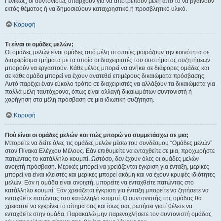
Γενικώς, οι συντονιστές υπάρχουν για να αποτρέπουν μέλη από το να βγαίνουν
εκτός θέματος ή να δημοσιεύουν καταχρηστικό ή προσβλητικό υλικό.
Κορυφή
Τι είναι οι ομάδες μελών;
Οι ομάδες μελών είναι ομάδες από μέλη οι οποίες μοιράζουν την κοινότητα σε
διαχειρίσιμα τμήματα με τα οποία οι διαχειριστές του συστήματος συζητήσεων
μπορούν να εργαστούν. Κάθε μέλος μπορεί να ανήκει σε διάφορες ομάδες και
σε κάθε ομάδα μπορεί να έχουν ανατεθεί επιμέρους δικαιώματα πρόσβασης.
Αυτό παρέχει έναν εύκολο τρόπο σε διαχειριστές να αλλάξουν τα δικαιώματα για
πολλά μέλη ταυτόχρονα, όπως είναι αλλαγή δικαιωμάτων συντονιστή ή
χορήγηση στα μέλη πρόσβαση σε μια ιδιωτική συζήτηση.
Κορυφή
Πού είναι οι ομάδες μελών και πώς μπορώ να συμμετάσχω σε μια;
Μπορείτε να δείτε όλες τις ομάδες μελών μέσω του συνδέσμου “Ομάδες μελών”
στον Πίνακα Ελέγχου Μέλους. Εάν επιθυμείτε να ενταχθείτε σε μια, προχωρήστε
πατώντας το κατάλληλο κουμπί. Ωστόσο, δεν έχουν όλες οι ομάδες μελών
ανοιχτή πρόσβαση. Μερικές μπορεί να χρειάζονται έγκριση για ένταξη, μερικές
μπορεί να είναι κλειστές και μερικές μπορεί ακόμη και να έχουν κρυφές ιδιότητες
μελών. Εάν η ομάδα είναι ανοιχτή, μπορείτε να ενταχθείτε πατώντας στο
κατάλληλο κουμπί. Εάν χρειάζεται έγκριση για ένταξη μπορείτε να ζητήσετε να
ενταχθείτε πατώντας στο κατάλληλο κουμπί. Ο συντονιστής της ομάδας θα
χρειαστεί να εγκρίνει το αίτημα σας και ίσως σας ρωτήσει γιατί θέλετε να
ενταχθείτε στην ομάδα. Παρακαλώ μην παρενοχλήσετε τον συντονιστή ομάδας