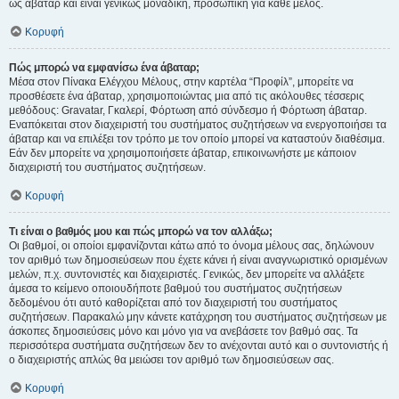
ως άβαταρ και είναι γενικώς μοναδική, προσωπική για κάθε μέλος.
Κορυφή
Πώς μπορώ να εμφανίσω ένα άβαταρ;
Μέσα στον Πίνακα Ελέγχου Μέλους, στην καρτέλα “Προφίλ”, μπορείτε να
προσθέσετε ένα άβαταρ, χρησιμοποιώντας μια από τις ακόλουθες τέσσερις
μεθόδους: Gravatar, Γκαλερί, Φόρτωση από σύνδεσμο ή Φόρτωση άβαταρ.
Εναπόκειται στον διαχειριστή του συστήματος συζητήσεων να ενεργοποιήσει τα
άβαταρ και να επιλέξει τον τρόπο με τον οποίο μπορεί να καταστούν διαθέσιμα.
Εάν δεν μπορείτε να χρησιμοποιήσετε άβαταρ, επικοινωνήστε με κάποιον
διαχειριστή του συστήματος συζητήσεων.
Κορυφή
Τι είναι ο βαθμός μου και πώς μπορώ να τον αλλάξω;
Οι βαθμοί, οι οποίοι εμφανίζονται κάτω από το όνομα μέλους σας, δηλώνουν
τον αριθμό των δημοσιεύσεων που έχετε κάνει ή είναι αναγνωριστικό ορισμένων
μελών, π.χ. συντονιστές και διαχειριστές. Γενικώς, δεν μπορείτε να αλλάξετε
άμεσα το κείμενο οποιουδήποτε βαθμού του συστήματος συζητήσεων
δεδομένου ότι αυτό καθορίζεται από τον διαχειριστή του συστήματος
συζητήσεων. Παρακαλώ μην κάνετε κατάχρηση του συστήματος συζητήσεων με
άσκοπες δημοσιεύσεις μόνο και μόνο για να ανεβάσετε τον βαθμό σας. Τα
περισσότερα συστήματα συζητήσεων δεν το ανέχονται αυτό και ο συντονιστής ή
ο διαχειριστής απλώς θα μειώσει τον αριθμό των δημοσιεύσεων σας.
Κορυφή