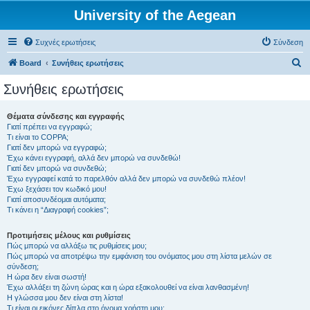
University of the Aegean
Συχνές ερωτήσεις
Σύνδεση
Α
Board
Συνήθεις ερωτήσεις
ν
Συνήθεις ερωτήσεις
α
ζ
Θέματα σύνδεσης και εγγραφής
Γιατί πρέπει να εγγραφώ;
ή
Τι είναι το COPPA;
τ
Γιατί δεν μπορώ να εγγραφώ;
Έχω κάνει εγγραφή, αλλά δεν μπορώ να συνδεθώ!
η
Γιατί δεν μπορώ να συνδεθώ;
Έχω εγγραφεί κατά το παρελθόν αλλά δεν μπορώ να συνδεθώ πλέον!
σ
Έχω ξεχάσει τον κωδικό μου!
η
Γιατί αποσυνδέομαι αυτόματα;
Τι κάνει η “Διαγραφή cookies”;
Προτιμήσεις μέλους και ρυθμίσεις
Πώς μπορώ να αλλάξω τις ρυθμίσεις μου;
Πώς μπορώ να αποτρέψω την εμφάνιση του ονόματος μου στη λίστα μελών σε
σύνδεση;
Η ώρα δεν είναι σωστή!
Έχω αλλάξει τη ζώνη ώρας και η ώρα εξακολουθεί να είναι λανθασμένη!
Η γλώσσα μου δεν είναι στη λίστα!
Τι είναι οι εικόνες δίπλα στο όνομα χρήστη μου;