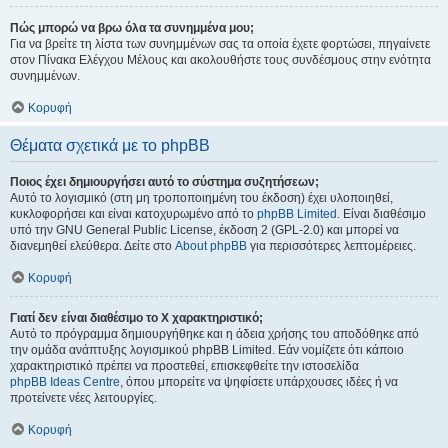
Πώς μπορώ να βρω όλα τα συνημμένα μου;
Για να βρείτε τη λίστα των συνημμένων σας τα οποία έχετε φορτώσει, πηγαίνετε
στον Πίνακα Ελέγχου Μέλους και ακολουθήστε τους συνδέσμους στην ενότητα
συνημμένων.
Κορυφή
Θέματα σχετικά με το phpBB
Ποιος έχει δημιουργήσει αυτό το σύστημα συζητήσεων;
Αυτό το λογισμικό (στη μη τροποποιημένη του έκδοση) έχει υλοποιηθεί,
κυκλοφορήσει και είναι κατοχυρωμένο από το
phpBB Limited
. Είναι διαθέσιμο
υπό την GNU General Public License, έκδοση 2 (GPL-2.0) και μπορεί να
διανεμηθεί ελεύθερα. Δείτε στο
About phpBB
για περισσότερες λεπτομέρειες.
Κορυφή
Γιατί δεν είναι διαθέσιμο το Χ χαρακτηριστικό;
Αυτό το πρόγραμμα δημιουργήθηκε και η άδεια χρήσης του αποδόθηκε από
την ομάδα ανάπτυξης λογισμικού phpBB Limited. Εάν νομίζετε ότι κάποιο
χαρακτηριστικό πρέπει να προστεθεί, επισκεφθείτε την ιστοσελίδα
phpBB Ideas Centre
, όπου μπορείτε να ψηφίσετε υπάρχουσες ιδέες ή να
προτείνετε νέες λειτουργίες.
Κορυφή