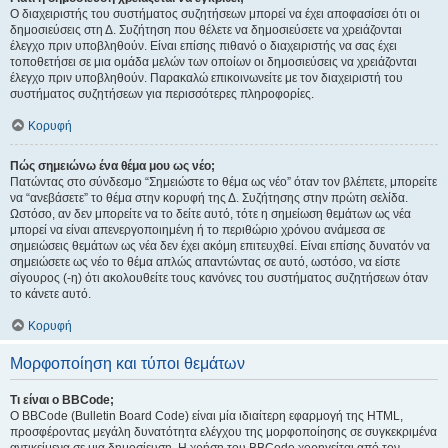
Ο διαχειριστής του συστήματος συζητήσεων μπορεί να έχει αποφασίσει ότι οι
δημοσιεύσεις στη Δ. Συζήτηση που θέλετε να δημοσιεύσετε να χρειάζονται
έλεγχο πριν υποβληθούν. Είναι επίσης πιθανό ο διαχειριστής να σας έχει
τοποθετήσει σε μια ομάδα μελών των οποίων οι δημοσιεύσεις να χρειάζονται
έλεγχο πριν υποβληθούν. Παρακαλώ επικοινωνείτε με τον διαχειριστή του
συστήματος συζητήσεων για περισσότερες πληροφορίες.
Κορυφή
Πώς σημειώνω ένα θέμα μου ως νέο;
Πατώντας στο σύνδεσμο “Σημειώστε το θέμα ως νέο” όταν τον βλέπετε, μπορείτε
να “ανεβάσετε” το θέμα στην κορυφή της Δ. Συζήτησης στην πρώτη σελίδα.
Ωστόσο, αν δεν μπορείτε να το δείτε αυτό, τότε η σημείωση θεμάτων ως νέα
μπορεί να είναι απενεργοποιημένη ή το περιθώριο χρόνου ανάμεσα σε
σημειώσεις θεμάτων ως νέα δεν έχει ακόμη επιτευχθεί. Είναι επίσης δυνατόν να
σημειώσετε ως νέο το θέμα απλώς απαντώντας σε αυτό, ωστόσο, να είστε
σίγουρος (-η) ότι ακολουθείτε τους κανόνες του συστήματος συζητήσεων όταν
το κάνετε αυτό.
Κορυφή
Μορφοποίηση και τύποι θεμάτων
Τι είναι ο BBCode;
Ο BBCode (Bulletin Board Code) είναι μία ιδιαίτερη εφαρμογή της HTML,
προσφέροντας μεγάλη δυνατότητα ελέγχου της μορφοποίησης σε συγκεκριμένα