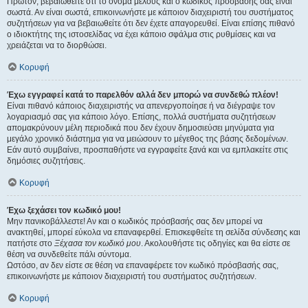
Πρώτον, βεβαιωθείτε ότι το όνομα μέλους και ο κωδικός πρόσβασής σας είναι
σωστά. Αν είναι σωστά, επικοινωνήστε με κάποιον διαχειριστή του συστήματος
συζητήσεων για να βεβαιωθείτε ότι δεν έχετε απαγορευθεί. Είναι επίσης πιθανό
ο ιδιοκτήτης της ιστοσελίδας να έχει κάποιο σφάλμα στις ρυθμίσεις και να
χρειάζεται να το διορθώσει.
Κορυφή
Έχω εγγραφεί κατά το παρελθόν αλλά δεν μπορώ να συνδεθώ πλέον!
Είναι πιθανό κάποιος διαχειριστής να απενεργοποίησε ή να διέγραψε τον
λογαριασμό σας για κάποιο λόγο. Επίσης, πολλά συστήματα συζητήσεων
απομακρύνουν μέλη περιοδικά που δεν έχουν δημοσιεύσει μηνύματα για
μεγάλο χρονικό διάστημα για να μειώσουν το μέγεθος της βάσης δεδομένων.
Εάν αυτό συμβαίνει, προσπαθήστε να εγγραφείτε ξανά και να εμπλακείτε στις
δημόσιες συζητήσεις.
Κορυφή
Έχω ξεχάσει τον κωδικό μου!
Μην πανικοβάλλεστε! Αν και ο κωδικός πρόσβασής σας δεν μπορεί να
ανακτηθεί, μπορεί εύκολα να επαναφερθεί. Επισκεφθείτε τη σελίδα σύνδεσης και
πατήστε στο
Ξέχασα τον κωδικό μου
. Ακολουθήστε τις οδηγίες και θα είστε σε
θέση να συνδεθείτε πάλι σύντομα.
Ωστόσο, αν δεν είστε σε θέση να επαναφέρετε τον κωδικό πρόσβασής σας,
επικοινωνήστε με κάποιον διαχειριστή του συστήματος συζητήσεων.
Κορυφή