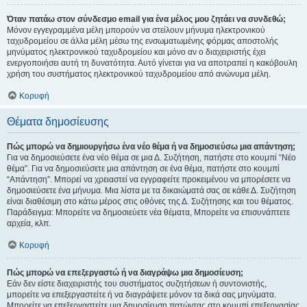
Όταν πατάω στον σύνδεσμο email για ένα μέλος μου ζητάει να συνδεθώ;
Μόνον εγγεγραμμένα μέλη μπορούν να στείλουν μήνυμα ηλεκτρονικού
ταχυδρομείου σε άλλα μέλη μέσω της ενσωματωμένης φόρμας αποστολής
μηνύματος ηλεκτρονικού ταχυδρομείου και μόνο αν ο διαχειριστής έχει
ενεργοποιήσει αυτή τη δυνατότητα. Αυτό γίνεται για να αποτραπεί η κακόβουλη
χρήση του συστήματος ηλεκτρονικού ταχυδρομείου από ανώνυμα μέλη.
Κορυφή
Θέματα δημοσίευσης
Πώς μπορώ να δημιουργήσω ένα νέο θέμα ή να δημοσιεύσω μια απάντηση;
Για να δημοσιεύσετε ένα νέο θέμα σε μια Δ. Συζήτηση, πατήστε στο κουμπί “Νέο
θέμα”. Για να δημοσιεύσετε μια απάντηση σε ένα θέμα, πατήστε στο κουμπί
“Απάντηση”. Μπορεί να χρειαστεί να εγγραφείτε προκειμένου να μπορέσετε να
δημοσιεύσετε ένα μήνυμα. Μια λίστα με τα δικαιώματά σας σε κάθε Δ. Συζήτηση
είναι διαθέσιμη στο κάτω μέρος στις οθόνες της Δ. Συζήτησης και του θέματος.
Παράδειγμα: Μπορείτε να δημοσιεύετε νέα θέματα, Μπορείτε να επισυνάπτετε
αρχεία, κλπ.
Κορυφή
Πώς μπορώ να επεξεργαστώ ή να διαγράψω μια δημοσίευση;
Εάν δεν είστε διαχειριστής του συστήματος συζητήσεων ή συντονιστής,
μπορείτε να επεξεργαστείτε ή να διαγράψετε μόνον τα δικά σας μηνύματα.
Μπορείτε να επεξεργαστείτε μια δημοσίευση πατώντας στο κουμπί επεξεργασίας