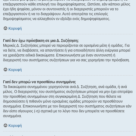
επεξεργαστούν κάθε επιλογή του δημοψηφίσματος. Ωστόσο, εάν κάποιο μέλος
έχει ήδη ψηφίσει, μόνον οι συντονιστές ή οι διαχειριστές μπορούν να το
επεξεργαστούν ή να το διαγράψουν. Αυτό αποτρέπει τις επιλογές
δημοψηφίσματος να αλλαχθούν εν εξελίξει ενός δημοψηφίσματος.
Κορυφή
Γιατί δεν έχω πρόσβαση σε μια Δ. Συζήτηση;
Μερικές Δ. Συζητήσεις μπορεί να περιορίζονται σε ορισμένα μέλη ή ομάδες. Για
να δείτε, να διαβάσετε, να απαντήσετε ή για οποιαδήποτε άλλη ενέργεια μπορεί
να χρειάζεστε ειδικά δικαιώματα. Επικοινωνήστε με έναν συντονιστή ή
διαχειριστή του συστήματος συζητήσεων για να σας χορηγήσει την πρόσβαση.
Κορυφή
Γιατί δεν μπορώ να προσθέσω συνημμένα;
Τα δικαιώματα συνημμένου χορηγούνται ανά Δ. Συζήτηση, ανά ομάδα, ή ανά
μέλος. Ο διαχειριστής του συστήματος συζητήσεων μπορεί να μην έχει επιτρέψει
την προσθήκη συνημμένων στη συγκεκριμένη Δ. Συζήτηση που θέλετε να
δημοσιεύσετε ή πιθανόν μόνο ορισμένες ομάδες μπορούν να προσθέτουν
συνημμένα. Επικοινωνήστε με τον διαχειριστή του συστήματος συζητήσεων εάν
δεν είστε σίγουρος (-η) σχετικά με το λόγο που δεν μπορείτε να προσθέσετε
συνημμένα.
Κορυφή