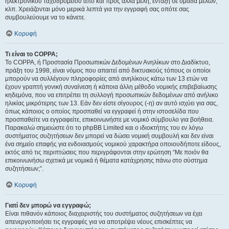
ηλεκτρονικού ταχυδρομείου από και προς άλλα μέλη, ένταξη σε ομάδα μελών,
κλπ. Χρειάζονται μόνο μερικά λεπτά για την εγγραφή σας οπότε σας
συμβουλεύουμε να το κάνετε.
Κορυφή
Τι είναι το COPPA;
Το COPPA, ή Προστασία Προσωπικών Δεδομένων Ανηλίκων στο Διαδίκτυο,
πράξη του 1998, είναι νόμος που απαιτεί από δικτυακούς τόπους οι οποίοι
μπορούν να συλλέγουν πληροφορίες από ανηλίκους κάτω των 13 ετών να
έχουν γραπτή γονική συναίνεση ή κάποια άλλη μέθοδο νομικής επιβεβαίωσης
κηδεμόνα, που να επιτρέπει τη συλλογή προσωπικών δεδομένων από ανήλικο
ηλικίας μικρότερης των 13. Εάν δεν είστε σίγουρος (-η) αν αυτό ισχύει για σας,
όπως κάποιος ο οποίος προσπαθεί να εγγραφεί ή στην ιστοσελίδα που
προσπαθείτε να εγγραφείτε, επικοινωνήστε με νομικό σύμβουλο για βοήθεια.
Παρακαλώ σημειώστε ότι το phpBB Limited και ο ιδιοκτήτης του εν λόγω
συστήματος συζητήσεων δεν μπορεί να δώσει νομική συμβουλή και δεν είναι
ένα σημείο επαφής για ενδοιασμούς νομικού χαρακτήρα οποιουδήποτε είδους,
εκτός από τις περιπτώσεις που περιγράφονται στην ερώτηση “Με ποιόν θα
επικοινωνήσω σχετικά με νομικά ή θέματα κατάχρησης πάνω στο σύστημα
συζητήσεων;”.
Κορυφή
Γιατί δεν μπορώ να εγγραφώ;
Είναι πιθανόν κάποιος διαχειριστής του συστήματος συζητήσεων να έχει
απενεργοποιήσει τις εγγραφές για να αποτρέψει νέους επισκέπτες να