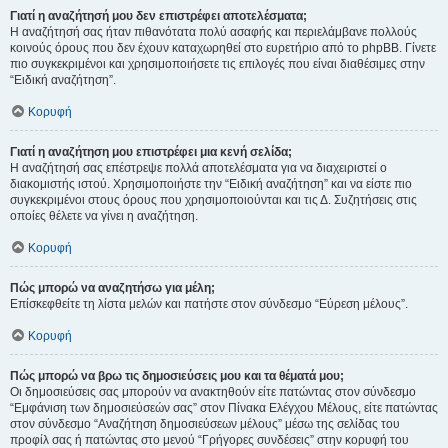
Γιατί η αναζήτησή μου δεν επιστρέφει αποτελέσματα;
Η αναζήτησή σας ήταν πιθανότατα πολύ ασαφής και περιελάμβανε πολλούς
κοινούς όρους που δεν έχουν καταχωρηθεί στο ευρετήριο από το phpBB. Γίνετε
πιο συγκεκριμένοι και χρησιμοποιήσετε τις επιλογές που είναι διαθέσιμες στην
“Ειδική αναζήτηση”.
Κορυφή
Γιατί η αναζήτηση μου επιστρέφει μια κενή σελίδα;
Η αναζήτησή σας επέστρεψε πολλά αποτελέσματα για να διαχειριστεί ο
διακομιστής ιστού. Χρησιμοποιήστε την “Ειδική αναζήτηση” και να είστε πιο
συγκεκριμένοι στους όρους που χρησιμοποιούνται και τις Δ. Συζητήσεις στις
οποίες θέλετε να γίνει η αναζήτηση.
Κορυφή
Πώς μπορώ να αναζητήσω για μέλη;
Επίσκεφθείτε τη λίστα μελών και πατήστε στον σύνδεσμο “Εύρεση μέλους”.
Κορυφή
Πώς μπορώ να βρω τις δημοσιεύσεις μου και τα θέματά μου;
Οι δημοσιεύσεις σας μπορούν να ανακτηθούν είτε πατώντας στον σύνδεσμο
“Εμφάνιση των δημοσιεύσεών σας” στον Πίνακα Ελέγχου Μέλους, είτε πατώντας
στον σύνδεσμο “Αναζήτηση δημοσιεύσεων μέλους” μέσω της σελίδας του
προφίλ σας ή πατώντας στο μενού “Γρήγορες συνδέσεις” στην κορυφή του