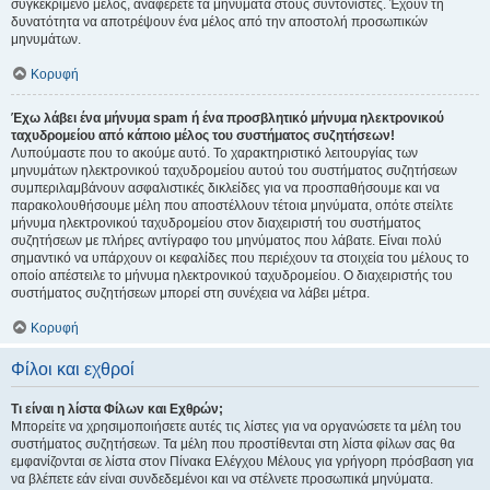
συγκεκριμένο μέλος, αναφέρετε τα μηνύματα στους συντονιστές. Έχουν τη
δυνατότητα να αποτρέψουν ένα μέλος από την αποστολή προσωπικών
μηνυμάτων.
Κορυφή
Έχω λάβει ένα μήνυμα spam ή ένα προσβλητικό μήνυμα ηλεκτρονικού
ταχυδρομείου από κάποιο μέλος του συστήματος συζητήσεων!
Λυπούμαστε που το ακούμε αυτό. Το χαρακτηριστικό λειτουργίας των
μηνυμάτων ηλεκτρονικού ταχυδρομείου αυτού του συστήματος συζητήσεων
συμπεριλαμβάνουν ασφαλιστικές δικλείδες για να προσπαθήσουμε και να
παρακολουθήσουμε μέλη που αποστέλλουν τέτοια μηνύματα, οπότε στείλτε
μήνυμα ηλεκτρονικού ταχυδρομείου στον διαχειριστή του συστήματος
συζητήσεων με πλήρες αντίγραφο του μηνύματος που λάβατε. Είναι πολύ
σημαντικό να υπάρχουν οι κεφαλίδες που περιέχουν τα στοιχεία του μέλους το
οποίο απέστειλε το μήνυμα ηλεκτρονικού ταχυδρομείου. Ο διαχειριστής του
συστήματος συζητήσεων μπορεί στη συνέχεια να λάβει μέτρα.
Κορυφή
Φίλοι και εχθροί
Τι είναι η λίστα Φίλων και Εχθρών;
Μπορείτε να χρησιμοποιήσετε αυτές τις λίστες για να οργανώσετε τα μέλη του
συστήματος συζητήσεων. Τα μέλη που προστίθενται στη λίστα φίλων σας θα
εμφανίζονται σε λίστα στον Πίνακα Ελέγχου Μέλους για γρήγορη πρόσβαση για
να βλέπετε εάν είναι συνδεδεμένοι και να στέλνετε προσωπικά μηνύματα.