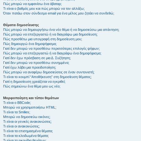
Πώς μπορώ να εμφανίσω ένα άβαταρ;
Τι είναι ο βαθμός μου και πώς μπορώ να τον αλλάξω;
Όταν πατάω στον σύνδεσμο email για ένα μέλος μου ζητάει να συνδεθώ;
Θέματα δημοσίευσης
Πώς μπορώ να δημιουργήσω ένα νέο θέμα ή να δημοσιεύσω μια απάντηση;
Πώς μπορώ να επεξεργαστώ ή να διαγράψω μια δημοσίευση;
Πώς προσθέτω μια υπογραφή στη δημοσίευση μου;
Πώς δημιουργώ ένα δημοψήφισμα;
Γιατί δεν μπορώ να προσθέσω περισσότερες επιλογές ψήφων;
Πώς μπορώ να επεξεργαστώ ή να διαγράψω ένα δημοψήφισμα;
Γιατί δεν έχω πρόσβαση σε μια Δ. Συζήτηση;
Γιατί δεν μπορώ να προσθέσω συνημμένα;
Γιατί έχω λάβει μια προειδοποίηση;
Πώς μπορώ να αναφέρω δημοσιεύσεις σε έναν συντονιστή;
Τι είναι το κουμπί “Αποθήκευση” στη δημοσίευση θέματος;
Γιατί η δημοσίευση χρειάζεται να εγκριθεί;
Πώς σημειώνω ένα θέμα μου ως νέο;
Μορφοποίηση και τύποι θεμάτων
Τι είναι ο BBCode;
Μπορώ να χρησιμοποιήσω HTML;
Τι είναι τα Smilies;
Μπορώ να δημοσιεύω εικόνες;
Τι είναι οι γενικές ανακοινώσεις;
Τι είναι οι ανακοινώσεις;
Τι είναι τα επισημασμένα θέματα;
Τι είναι τα κλειδωμένα θέματα;
Τι είναι τα εικονίδια θεμάτων;