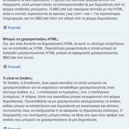
αντικείμενα σε μια δημοσίευση. Η χρήση του BBCode χορηγείται από τον
διαχειριστή, αλλά μπορεί επίσης να απενεργοποιηθεί σε μια δημοσίευση από τη
φόρμα υποβολής μηνύματος. Ο BBCode έχει παρόμοια σύνταξη με την HTML,
αλλά οι εντολές περικλείονται σε αγκύλες [ και ] αντί < και >. Για περισσότερες
πληροφορίες για τον BBCode δείτε τον οδηγό από τη φόρμα δημοσίευσης.
Κορυφή
Μπορώ να χρησιμοποιήσω HTML;
Όχι. Δεν είναι δυνατόν να δημοσιεύσετε HTML σε αυτό το σύστημα συζητήσεων
και να αποδοθεί ως HTML. Περισσότερη μορφοποίηση η οποία μπορεί να
διεξαχθεί χρησιμοποιώντας HTML μπορεί να εφαρμοστεί χρησιμοποιώντας
BBCode αντί αυτού.
Κορυφή
Τι είναι τα Smilies;
Τα Smilies, ή Emoticons, είναι μικρά εικονίδια τα οποία μπορούν να
χρησιμοποιηθούν για να εκφράσουν συναίσθημα χρησιμοποιώντας έναν
σύντομο κώδικα, π.χ. :) υποδηλώνει ευτυχισμένος, ενώ :( υποδηλώνει
λυπημένος. Η πλήρης λίστα των εικονιδίων μπορεί να εμφανιστεί στη φόρμα
δημοσίευσης. Προσπαθήστε να μη χρησιμοποιείτε καταχρηστικώς τα smilies,
καθώς μπορεί να καταστήσουν μια δημοσίευση μη αναγνώσιμη και κάποιος
συντονιστής ίσως να επεξεργαστεί ή να αφαιρέσει τη δημοσίευση ολόκληρη. Ο
διαχειριστής του συστήματος μπορεί επίσης να θέσει ένα όριο στον αριθμό των
smilies που μπορείτε να χρησιμοποιήσετε σε μια δημοσίευση.