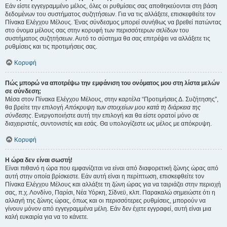
Εάν είστε εγγεγραμμένο μέλος, όλες οι ρυθμίσεις σας αποθηκεύονται στη βάση
δεδομένων του συστήματος συζητήσεων. Για να τις αλλάξετε, επισκεφθείτε τον
Πίνακα Ελέγχου Μέλους. Ένας σύνδεσμος μπορεί συνήθως να βρεθεί πατώντας
στο όνομα μέλους σας στην κορυφή των περισσότερων σελίδων του
συστήματος συζητήσεων. Αυτό το σύστημα θα σας επιτρέψει να αλλάξετε τις
ρυθμίσεις και τις προτιμήσεις σας.
Κορυφή
Πώς μπορώ να αποτρέψω την εμφάνιση του ονόματος μου στη λίστα μελών
σε σύνδεση;
Μέσα στον Πίνακα Ελέγχου Μέλους, στην καρτέλα “Προτιμήσεις Δ. Συζήτησης”,
θα βρείτε την επιλογή
Απόκρυψη των στοιχείων μου κατά τη διάρκεια της
σύνδεσης
. Ενεργοποιήστε αυτή την επιλογή και θα είστε ορατοί μόνο σε
διαχειριστές, συντονιστές και εσάς. Θα υπολογίζεστε ως μέλος με απόκρυψη.
Κορυφή
Η ώρα δεν είναι σωστή!
Είναι πιθανό η ώρα που εμφανίζεται να είναι από διαφορετική ζώνης ώρας από
αυτή στην οποία βρίσκεστε. Εάν αυτή είναι η περίπτωση, επισκεφθείτε τον
Πίνακα Ελέγχου Μέλους και αλλάξτε τη ζώνη ώρας για να ταιριάζει στην περιοχή
σας, π.χ. Λονδίνο, Παρίσι, Νέα Υόρκη, Σίδνεϋ, κλπ. Παρακαλώ σημειώστε ότι η
αλλαγή της ζώνης ώρας, όπως και οι περισσότερες ρυθμίσεις, μπορούν να
γίνουν μόνον από εγγεγραμμένα μέλη. Εάν δεν έχετε εγγραφεί, αυτή είναι μια
καλή ευκαιρία για να το κάνετε.