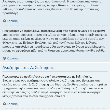
Αναλόγως της υποστήριξης του προτύπου στυλ, δημοσιεύσεις από αυτά τα
μέλη μπορεί να τονίζονται επίσης. Αν προσθέσετε κάποιο μέλος στη λίστα
εχθρών, οποιεσδήποτε δημοσιεύσεις θα κάνει αυτό θα αποκρύπτονται ως
προεπιλογή.
Κορυφή
Πώς μπορώ να προσθέσω / αφαιρέσω μέλη στις λίστες Φίλων και Εχθρών;
Μπορείτε να προσθέσετε μέλη στις λίστες με δύο τρόπους. Στο προφίλ του κάθε
μέλους, υπάρχει ένας σύνδεσμος για να το προσθέσετε στη λίστα σας είτε των
Φίλων, είτε των Εχθρών. Εναλλακτικά, από τον Πίνακα Ελέγχου Μέλους,
μπορείτε κατευθείαν να προσθέσετε μέλη εισάγοντας το όνομα τους. Μπορείτε
επίσης να αφαιρέσετε μέλη από τη λίστα σας χρησιμοποιώντας την ίδια σελίδα.
Κορυφή
Αναζήτηση στις Δ. Συζητήσεις
Πώς μπορώ να αναζητήσω σε μια ή περισσότερες Δ. Συζητήσεις;
Εισάγετε έναν όρο αναζήτησης στο πλαίσιο αναζήτησης που βρίσκεται στις
σελίδες ευρετηρίου, Δ. Συζήτησης ή του θέματος. Σύνθετη αναζήτηση μπορεί να
πραγματοποιηθεί πατώντας στον σύνδεσμο “Ειδική αναζήτηση” η οποία είναι
διαθέσιμη σε όλες τις σελίδες στη Δ. Συζήτηση. Το πώς να κάνετε αναζήτηση
ίσως εξαρτάται από το στυλ που χρησιμοποιείτε.
Κορυφή