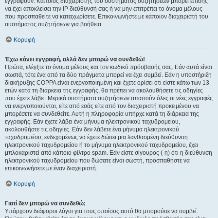
εγγραφούν. Κάποιος διαχειριστής του συστήματος συζητήσεων μπορεί επίσης
να έχει αποκλείσει την IP διεύθυνσή σας ή να μην επιτρέπει το όνομα μέλους
που προσπαθείτε να καταχωρίσετε. Επικοινωνήστε με κάποιον διαχειριστή του
συστήματος συζητήσεων για βοήθεια.
Κορυφή
Έχω κάνει εγγραφή, αλλά δεν μπορώ να συνδεθώ!
Πρώτα, ελέγξτε το όνομα μέλους και τον κωδικό πρόσβασής σας. Εάν αυτά είναι
σωστά, τότε ένα από τα δύο πράγματα μπορεί να έχει συμβεί. Εάν η υποστήριξη
διακήρυξης COPPA είναι ενεργοποιημένη και έχετε ορίσει ότι είστε κάτω των 13
ετών κατά τη διάρκεια της εγγραφής, θα πρέπει να ακολουθήσετε τις οδηγίες
που έχετε λάβει. Μερικά συστήματα συζητήσεων απαιτούν όλες οι νέες εγγραφές
να ενεργοποιούνται, είτε από εσάς είτε από τον διαχειριστή προκειμένου να
μπορέσετε να συνδεθείτε. Αυτή η πληροφορία υπήρχε κατά τη διάρκεια της
εγγραφής. Εάν έχετε λάβει ένα μήνυμα ηλεκτρονικού ταχυδρομείου,
ακολουθήστε τις οδηγίες. Εάν δεν λάβετε ένα μήνυμα ηλεκτρονικού
ταχυδρομείου, ενδεχομένως να έχετε δώσει μια λανθασμένη διεύθυνση
ηλεκτρονικού ταχυδρομείου ή το μήνυμα ηλεκτρονικού ταχυδρομείου, έχει
μπλοκαριστεί από κάποιο φίλτρο spam. Εάν είστε σίγουρος (-η) ότι η διεύθυνση
ηλεκτρονικού ταχυδρομείου που δώσατε είναι σωστή, προσπαθήστε να
επικοινωνήσετε με έναν διαχειριστή.
Κορυφή
Γιατί δεν μπορώ να συνδεθώ;
Υπάρχουν διάφοροι λόγοι για τους οποίους αυτό θα μπορούσε να συμβεί.