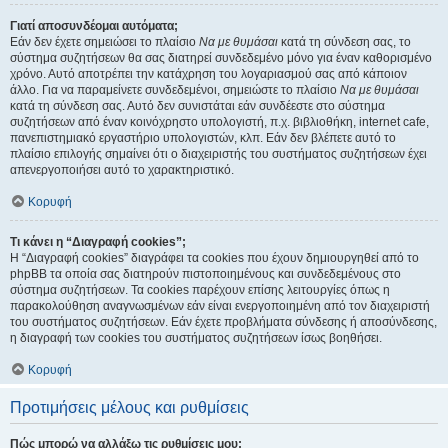
Γιατί αποσυνδέομαι αυτόματα;
Εάν δεν έχετε σημειώσει το πλαίσιο
Να με θυμάσαι
κατά τη σύνδεση σας, το
σύστημα συζητήσεων θα σας διατηρεί συνδεδεμένο μόνο για έναν καθορισμένο
χρόνο. Αυτό αποτρέπει την κατάχρηση του λογαριασμού σας από κάποιον
άλλο. Για να παραμείνετε συνδεδεμένοι, σημειώστε το πλαίσιο
Να με θυμάσαι
κατά τη σύνδεση σας. Αυτό δεν συνιστάται εάν συνδέεστε στο σύστημα
συζητήσεων από έναν κοινόχρηστο υπολογιστή, π.χ. βιβλιοθήκη, internet cafe,
πανεπιστημιακό εργαστήριο υπολογιστών, κλπ. Εάν δεν βλέπετε αυτό το
πλαίσιο επιλογής σημαίνει ότι ο διαχειριστής του συστήματος συζητήσεων έχει
απενεργοποιήσει αυτό το χαρακτηριστικό.
Κορυφή
Τι κάνει η “Διαγραφή cookies”;
Η “Διαγραφή cookies” διαγράφει τα cookies που έχουν δημιουργηθεί από το
phpBB τα οποία σας διατηρούν πιστοποιημένους και συνδεδεμένους στο
σύστημα συζητήσεων. Τα cookies παρέχουν επίσης λειτουργίες όπως η
παρακολούθηση αναγνωσμένων εάν είναι ενεργοποιημένη από τον διαχειριστή
του συστήματος συζητήσεων. Εάν έχετε προβλήματα σύνδεσης ή αποσύνδεσης,
η διαγραφή των cookies του συστήματος συζητήσεων ίσως βοηθήσει.
Κορυφή
Προτιμήσεις μέλους και ρυθμίσεις
Πώς μπορώ να αλλάξω τις ρυθμίσεις μου;