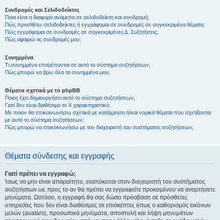
Συνδρομές και Σελιδοδείκτες
Ποια είναι η διαφορά ανάμεσα σε σελιδοδείκτη και συνδρομή;
Πώς προσθέτω σελιδοδείκτες ή εγγράφομαι σε συνδρομές σε συγκεκριμένα θέματα;
Πώς εγγράφομαι σε συνδρομές σε συγκεκριμένες Δ. Συζητήσεις;
Πώς αφαιρώ τις συνδρομές μου;
Συνημμένα
Τι συνημμένα επιτρέπονται σε αυτό το σύστημα συζητήσεων;
Πώς μπορώ να βρω όλα τα συνημμένα μου;
Θέματα σχετικά με το phpBB
Ποιος έχει δημιουργήσει αυτό το σύστημα συζητήσεων;
Γιατί δεν είναι διαθέσιμο το Χ χαρακτηριστικό;
Με ποιον θα επικοινωνήσω σχετικά με κατάχρηση ή/και νομικά θέματα που σχετίζονται
με αυτό το σύστημα συζητήσεων;
Πώς μπορώ να επικοινωνήσω με τον διαχειριστή του συστήματος συζητήσεων;
Θέματα σύνδεσης και εγγραφής
Γιατί πρέπει να εγγραφώ;
Ίσως να μην είναι απαραίτητο, εναπόκειται στον διαχειριστή του συστήματος
συζητήσεων ως προς το αν θα πρέπει να εγγραφείτε προκειμένου να αναρτήσετε
μηνύματα. Ωστόσο, η εγγραφή θα σας δώσει πρόσβαση σε πρόσθετες
υπηρεσίες που δεν είναι διαθέσιμες σε επισκέπτες όπως ο καθορισμός εικόνων
μελών (avatars), προσωπικά μηνύματα, αποστολή και λήψη μηνυμάτων