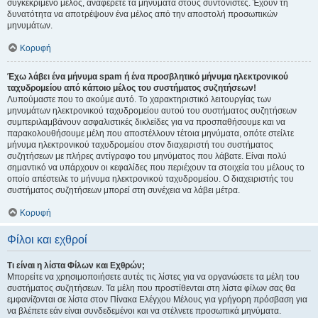
συγκεκριμένο μέλος, αναφέρετε τα μηνύματα στους συντονιστές. Έχουν τη
δυνατότητα να αποτρέψουν ένα μέλος από την αποστολή προσωπικών
μηνυμάτων.
Κορυφή
Έχω λάβει ένα μήνυμα spam ή ένα προσβλητικό μήνυμα ηλεκτρονικού
ταχυδρομείου από κάποιο μέλος του συστήματος συζητήσεων!
Λυπούμαστε που το ακούμε αυτό. Το χαρακτηριστικό λειτουργίας των
μηνυμάτων ηλεκτρονικού ταχυδρομείου αυτού του συστήματος συζητήσεων
συμπεριλαμβάνουν ασφαλιστικές δικλείδες για να προσπαθήσουμε και να
παρακολουθήσουμε μέλη που αποστέλλουν τέτοια μηνύματα, οπότε στείλτε
μήνυμα ηλεκτρονικού ταχυδρομείου στον διαχειριστή του συστήματος
συζητήσεων με πλήρες αντίγραφο του μηνύματος που λάβατε. Είναι πολύ
σημαντικό να υπάρχουν οι κεφαλίδες που περιέχουν τα στοιχεία του μέλους το
οποίο απέστειλε το μήνυμα ηλεκτρονικού ταχυδρομείου. Ο διαχειριστής του
συστήματος συζητήσεων μπορεί στη συνέχεια να λάβει μέτρα.
Κορυφή
Φίλοι και εχθροί
Τι είναι η λίστα Φίλων και Εχθρών;
Μπορείτε να χρησιμοποιήσετε αυτές τις λίστες για να οργανώσετε τα μέλη του
συστήματος συζητήσεων. Τα μέλη που προστίθενται στη λίστα φίλων σας θα
εμφανίζονται σε λίστα στον Πίνακα Ελέγχου Μέλους για γρήγορη πρόσβαση για
να βλέπετε εάν είναι συνδεδεμένοι και να στέλνετε προσωπικά μηνύματα.