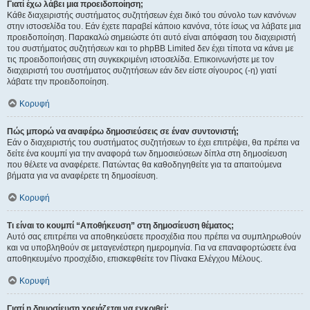
Γιατί έχω λάβει μια προειδοποίηση;
Κάθε διαχειριστής συστήματος συζητήσεων έχει δικό του σύνολο των κανόνων
στην ιστοσελίδα του. Εάν έχετε παραβεί κάποιο κανόνα, τότε ίσως να λάβατε μια
προειδοποίηση. Παρακαλώ σημειώστε ότι αυτό είναι απόφαση του διαχειριστή
του συστήματος συζητήσεων και το phpBB Limited δεν έχει τίποτα να κάνει με
τις προειδοποιήσεις στη συγκεκριμένη ιστοσελίδα. Επικοινωνήστε με τον
διαχειριστή του συστήματος συζητήσεων εάν δεν είστε σίγουρος (-η) γιατί
λάβατε την προειδοποίηση.
Κορυφή
Πώς μπορώ να αναφέρω δημοσιεύσεις σε έναν συντονιστή;
Εάν ο διαχειριστής του συστήματος συζητήσεων το έχει επιτρέψει, θα πρέπει να
δείτε ένα κουμπί για την αναφορά των δημοσιεύσεων δίπλα στη δημοσίευση
που θέλετε να αναφέρετε. Πατώντας θα καθοδηγηθείτε για τα απαιτούμενα
βήματα για να αναφέρετε τη δημοσίευση.
Κορυφή
Τι είναι το κουμπί “Αποθήκευση” στη δημοσίευση θέματος;
Αυτό σας επιτρέπει να αποθηκεύσετε προσχέδια που πρέπει να συμπληρωθούν
και να υποβληθούν σε μεταγενέστερη ημερομηνία. Για να επαναφορτώσετε ένα
αποθηκευμένο προσχέδιο, επισκεφθείτε τον Πίνακα Ελέγχου Μέλους.
Κορυφή
Γιατί η δημοσίευση χρειάζεται να εγκριθεί;