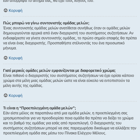
εάν απορρίψει το αίτημα σας, θα έχει τους λόγους του.
Κορυφή
Πώς μπορώ να γίνω συντονιστής ομάδας μελών;
Ένας συντονιστής ομάδας μελών ανατίθεται συνήθως όταν οι ομάδες μελών
δημιουργούνται αρχικά από έναν διαχειριστή του συστήματος συζητήσεων. Αν
ενδιαφέρεστε να γίνετε συντονιστής ομάδας, το πρώτο σημείο επαφής θα πρέπει
να είναι ένας διαχειριστής. Προσπαθήστε στέλνοντάς του ένα προσωπικό
μήνυμα.
Κορυφή
Γιατί μερικές ομάδες μελών εμφανίζονται με διαφορετικό χρώμα;
Είναι πιθανό ο διαχειριστής του συστήματος συζητήσεων να έχει ορίσει κάποιο
χρώμα στα μέλη μιας ομάδας μελών ώστε να είναι εύκολο να εντοπιστούν τα
μέλη αυτής της ομάδας.
Κορυφή
Τι είναι η “Προεπιλεγμένη ομάδα μελών”;
Εάν είστε μέλος σε παραπάνω από μια ομάδα μελών, η προεπιλεγμένη σας
χρησιμοποιείται για να προσδιορίσει ποια ομάδα θα πρέπει να δείξει το χρώμα
και το βαθμό της ομάδας για εσάς από προεπιλογή. Ο διαχειριστής του
συστήματος συζητήσεων μπορεί να σας παραχωρήσει δικαίωμα να αλλάξετε την
προεπιλεγμένη ομάδα σας μέσω του Πίνακα Ελέγχου Μέλους.