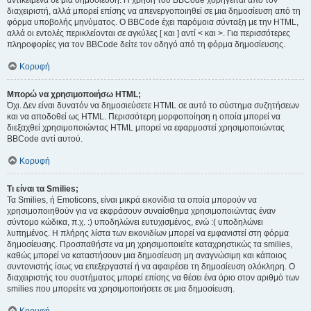
αντικείμενα σε μια δημοσίευση. Η χρήση του BBCode χορηγείται από τον
διαχειριστή, αλλά μπορεί επίσης να απενεργοποιηθεί σε μια δημοσίευση από τη
φόρμα υποβολής μηνύματος. Ο BBCode έχει παρόμοια σύνταξη με την HTML,
αλλά οι εντολές περικλείονται σε αγκύλες [ και ] αντί < και >. Για περισσότερες
πληροφορίες για τον BBCode δείτε τον οδηγό από τη φόρμα δημοσίευσης.
Κορυφή
Μπορώ να χρησιμοποιήσω HTML;
Όχι. Δεν είναι δυνατόν να δημοσιεύσετε HTML σε αυτό το σύστημα συζητήσεων
και να αποδοθεί ως HTML. Περισσότερη μορφοποίηση η οποία μπορεί να
διεξαχθεί χρησιμοποιώντας HTML μπορεί να εφαρμοστεί χρησιμοποιώντας
BBCode αντί αυτού.
Κορυφή
Τι είναι τα Smilies;
Τα Smilies, ή Emoticons, είναι μικρά εικονίδια τα οποία μπορούν να
χρησιμοποιηθούν για να εκφράσουν συναίσθημα χρησιμοποιώντας έναν
σύντομο κώδικα, π.χ. :) υποδηλώνει ευτυχισμένος, ενώ :( υποδηλώνει
λυπημένος. Η πλήρης λίστα των εικονιδίων μπορεί να εμφανιστεί στη φόρμα
δημοσίευσης. Προσπαθήστε να μη χρησιμοποιείτε καταχρηστικώς τα smilies,
καθώς μπορεί να καταστήσουν μια δημοσίευση μη αναγνώσιμη και κάποιος
συντονιστής ίσως να επεξεργαστεί ή να αφαιρέσει τη δημοσίευση ολόκληρη. Ο
διαχειριστής του συστήματος μπορεί επίσης να θέσει ένα όριο στον αριθμό των
smilies που μπορείτε να χρησιμοποιήσετε σε μια δημοσίευση.