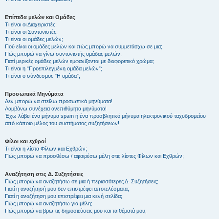
Επίπεδα μελών και Ομάδες
Τι είναι οι Διαχειριστές;
Τι είναι οι Συντονιστές;
Τι είναι οι ομάδες μελών;
Πού είναι οι ομάδες μελών και πώς μπορώ να συμμετάσχω σε μια;
Πώς μπορώ να γίνω συντονιστής ομάδας μελών;
Γιατί μερικές ομάδες μελών εμφανίζονται με διαφορετικό χρώμα;
Τι είναι η “Προεπιλεγμένη ομάδα μελών”;
Τι είναι ο σύνδεσμος "Η ομάδα”;
Προσωπικά Μηνύματα
Δεν μπορώ να στείλω προσωπικά μηνύματα!
Λαμβάνω συνέχεια ανεπιθύμητα μηνύματα!
Έχω λάβει ένα μήνυμα spam ή ένα προσβλητικό μήνυμα ηλεκτρονικού ταχυδρομείου
από κάποιο μέλος του συστήματος συζητήσεων!
Φίλοι και εχθροί
Τι είναι η λίστα Φίλων και Εχθρών;
Πώς μπορώ να προσθέσω / αφαιρέσω μέλη στις λίστες Φίλων και Εχθρών;
Αναζήτηση στις Δ. Συζητήσεις
Πώς μπορώ να αναζητήσω σε μια ή περισσότερες Δ. Συζητήσεις;
Γιατί η αναζήτησή μου δεν επιστρέφει αποτελέσματα;
Γιατί η αναζήτηση μου επιστρέφει μια κενή σελίδα;
Πώς μπορώ να αναζητήσω για μέλη;
Πώς μπορώ να βρω τις δημοσιεύσεις μου και τα θέματά μου;