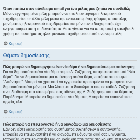
Όταν πατάω στον σύνδεσμο email για ένα μέλος μου ζητάει να συνδεθώ;
Μόνον εγγεγραμμένα μέλη μπορούν να στείλουν μήνυμα ηλεκτρονικού
ταχυδρομείου σε άλλα μέλη μέσω της ενσωματωμένης φόρμας αποστολής
μηνύματος ηλεκτρονικού ταχυδρομείου και μόνο αν ο διαχειριστής έχει
ενεργοποιήσει αυτή τη δυνατότητα. Αυτό γίνεται για να αποτραπεί η κακόβουλη
χρήση του συστήματος ηλεκτρονικού ταχυδρομείου από ανώνυμα μέλη.
Κορυφή
Θέματα δημοσίευσης
Πώς μπορώ να δημιουργήσω ένα νέο θέμα ή να δημοσιεύσω μια απάντηση;
Για να δημοσιεύσετε ένα νέο θέμα σε μια Δ. Συζήτηση, πατήστε στο κουμπί “Νέο
θέμα”. Για να δημοσιεύσετε μια απάντηση σε ένα θέμα, πατήστε στο κουμπί
“Απάντηση”. Μπορεί να χρειαστεί να εγγραφείτε προκειμένου να μπορέσετε να
δημοσιεύσετε ένα μήνυμα. Μια λίστα με τα δικαιώματά σας σε κάθε Δ. Συζήτηση
είναι διαθέσιμη στο κάτω μέρος στις οθόνες της Δ. Συζήτησης και του θέματος.
Παράδειγμα: Μπορείτε να δημοσιεύετε νέα θέματα, Μπορείτε να επισυνάπτετε
αρχεία, κλπ.
Κορυφή
Πώς μπορώ να επεξεργαστώ ή να διαγράψω μια δημοσίευση;
Εάν δεν είστε διαχειριστής του συστήματος συζητήσεων ή συντονιστής,
μπορείτε να επεξεργαστείτε ή να διαγράψετε μόνον τα δικά σας μηνύματα.
Μπορείτε να επεξεργαστείτε μια δημοσίευση πατώντας στο κουμπί επεξεργασίας