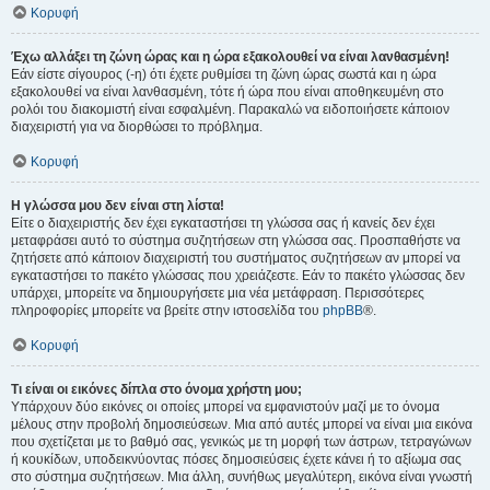
Κορυφή
Έχω αλλάξει τη ζώνη ώρας και η ώρα εξακολουθεί να είναι λανθασμένη!
Εάν είστε σίγουρος (-η) ότι έχετε ρυθμίσει τη ζώνη ώρας σωστά και η ώρα
εξακολουθεί να είναι λανθασμένη, τότε ή ώρα που είναι αποθηκευμένη στο
ρολόι του διακομιστή είναι εσφαλμένη. Παρακαλώ να ειδοποιήσετε κάποιον
διαχειριστή για να διορθώσει το πρόβλημα.
Κορυφή
Η γλώσσα μου δεν είναι στη λίστα!
Είτε ο διαχειριστής δεν έχει εγκαταστήσει τη γλώσσα σας ή κανείς δεν έχει
μεταφράσει αυτό το σύστημα συζητήσεων στη γλώσσα σας. Προσπαθήστε να
ζητήσετε από κάποιον διαχειριστή του συστήματος συζητήσεων αν μπορεί να
εγκαταστήσει το πακέτο γλώσσας που χρειάζεστε. Εάν το πακέτο γλώσσας δεν
υπάρχει, μπορείτε να δημιουργήσετε μια νέα μετάφραση. Περισσότερες
πληροφορίες μπορείτε να βρείτε στην ιστοσελίδα του
phpBB
®.
Κορυφή
Τι είναι οι εικόνες δίπλα στο όνομα χρήστη μου;
Υπάρχουν δύο εικόνες οι οποίες μπορεί να εμφανιστούν μαζί με το όνομα
μέλους στην προβολή δημοσιεύσεων. Μια από αυτές μπορεί να είναι μια εικόνα
που σχετίζεται με το βαθμό σας, γενικώς με τη μορφή των άστρων, τετραγώνων
ή κουκίδων, υποδεικνύοντας πόσες δημοσιεύσεις έχετε κάνει ή το αξίωμα σας
στο σύστημα συζητήσεων. Μια άλλη, συνήθως μεγαλύτερη, εικόνα είναι γνωστή