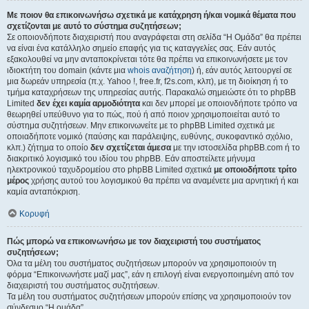
Με ποιον θα επικοινωνήσω σχετικά με κατάχρηση ή/και νομικά θέματα που
σχετίζονται με αυτό το σύστημα συζητήσεων;
Σε οποιονδήποτε διαχειριστή που αναγράφεται στη σελίδα “Η Ομάδα” θα πρέπει
να είναι ένα κατάλληλο σημείο επαφής για τις καταγγελίες σας. Εάν αυτός
εξακολουθεί να μην ανταποκρίνεται τότε θα πρέπει να επικοινωνήσετε με τον
ιδιοκτήτη του domain (κάντε μια
whois αναζήτηση
) ή, εάν αυτός λειτουργεί σε
μια δωρεάν υπηρεσία (π.χ. Yahoo !, free.fr, f2s.com, κλπ), με τη διοίκηση ή το
τμήμα καταχρήσεων της υπηρεσίας αυτής. Παρακαλώ σημειώστε ότι το phpBB
Limited
δεν έχει καμία αρμοδιότητα
και δεν μπορεί με οποιονδήποτε τρόπο να
θεωρηθεί υπεύθυνο για το πώς, πού ή από ποιον χρησιμοποιείται αυτό το
σύστημα συζητήσεων. Μην επικοινωνείτε με το phpBB Limited σχετικά με
οποιαδήποτε νομικό (παύσης και παράλειψης, ευθύνης, συκοφαντικό σχόλιο,
κλπ.) ζήτημα το οποίο
δεν σχετίζεται άμεσα
με την ιστοσελίδα phpBB.com ή το
διακριτικό λογισμικό του ιδίου του phpBB. Εάν αποστείλετε μήνυμα
ηλεκτρονικού ταχυδρομείου στο phpBB Limited σχετικά
με οποιοδήποτε τρίτο
μέρος
χρήσης αυτού του λογισμικού θα πρέπει να αναμένετε μια αρνητική ή και
καμία ανταπόκριση.
Κορυφή
Πώς μπορώ να επικοινωνήσω με τον διαχειριστή του συστήματος
συζητήσεων;
Όλα τα μέλη του συστήματος συζητήσεων μπορούν να χρησιμοποιούν τη
φόρμα “Επικοινωνήστε μαζί μας”, εάν η επιλογή είναι ενεργοποιημένη από τον
διαχειριστή του συστήματος συζητήσεων.
Τα μέλη του συστήματος συζητήσεων μπορούν επίσης να χρησιμοποιούν τον
σύνδεσμο “Η ομάδα”.