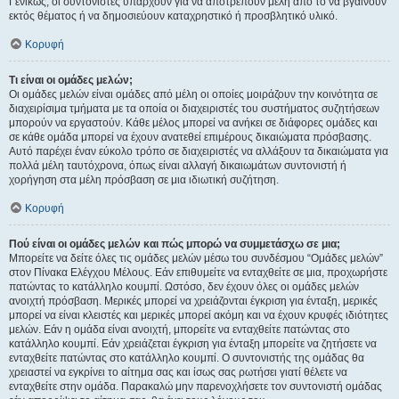
Γενικώς, οι συντονιστές υπάρχουν για να αποτρέπουν μέλη από το να βγαίνουν
εκτός θέματος ή να δημοσιεύουν καταχρηστικό ή προσβλητικό υλικό.
Κορυφή
Τι είναι οι ομάδες μελών;
Οι ομάδες μελών είναι ομάδες από μέλη οι οποίες μοιράζουν την κοινότητα σε
διαχειρίσιμα τμήματα με τα οποία οι διαχειριστές του συστήματος συζητήσεων
μπορούν να εργαστούν. Κάθε μέλος μπορεί να ανήκει σε διάφορες ομάδες και
σε κάθε ομάδα μπορεί να έχουν ανατεθεί επιμέρους δικαιώματα πρόσβασης.
Αυτό παρέχει έναν εύκολο τρόπο σε διαχειριστές να αλλάξουν τα δικαιώματα για
πολλά μέλη ταυτόχρονα, όπως είναι αλλαγή δικαιωμάτων συντονιστή ή
χορήγηση στα μέλη πρόσβαση σε μια ιδιωτική συζήτηση.
Κορυφή
Πού είναι οι ομάδες μελών και πώς μπορώ να συμμετάσχω σε μια;
Μπορείτε να δείτε όλες τις ομάδες μελών μέσω του συνδέσμου “Ομάδες μελών”
στον Πίνακα Ελέγχου Μέλους. Εάν επιθυμείτε να ενταχθείτε σε μια, προχωρήστε
πατώντας το κατάλληλο κουμπί. Ωστόσο, δεν έχουν όλες οι ομάδες μελών
ανοιχτή πρόσβαση. Μερικές μπορεί να χρειάζονται έγκριση για ένταξη, μερικές
μπορεί να είναι κλειστές και μερικές μπορεί ακόμη και να έχουν κρυφές ιδιότητες
μελών. Εάν η ομάδα είναι ανοιχτή, μπορείτε να ενταχθείτε πατώντας στο
κατάλληλο κουμπί. Εάν χρειάζεται έγκριση για ένταξη μπορείτε να ζητήσετε να
ενταχθείτε πατώντας στο κατάλληλο κουμπί. Ο συντονιστής της ομάδας θα
χρειαστεί να εγκρίνει το αίτημα σας και ίσως σας ρωτήσει γιατί θέλετε να
ενταχθείτε στην ομάδα. Παρακαλώ μην παρενοχλήσετε τον συντονιστή ομάδας