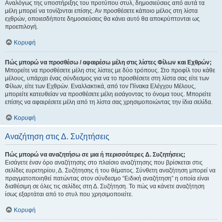
Αναλόγως της υποστήριξης του προτύπου στυλ, δημοσιεύσεις από αυτά τα
μέλη μπορεί να τονίζονται επίσης. Αν προσθέσετε κάποιο μέλος στη λίστα
εχθρών, οποιεσδήποτε δημοσιεύσεις θα κάνει αυτό θα αποκρύπτονται ως
προεπιλογή.
Κορυφή
Πώς μπορώ να προσθέσω / αφαιρέσω μέλη στις λίστες Φίλων και Εχθρών;
Μπορείτε να προσθέσετε μέλη στις λίστες με δύο τρόπους. Στο προφίλ του κάθε
μέλους, υπάρχει ένας σύνδεσμος για να το προσθέσετε στη λίστα σας είτε των
Φίλων, είτε των Εχθρών. Εναλλακτικά, από τον Πίνακα Ελέγχου Μέλους,
μπορείτε κατευθείαν να προσθέσετε μέλη εισάγοντας το όνομα τους. Μπορείτε
επίσης να αφαιρέσετε μέλη από τη λίστα σας χρησιμοποιώντας την ίδια σελίδα.
Κορυφή
Αναζήτηση στις Δ. Συζητήσεις
Πώς μπορώ να αναζητήσω σε μια ή περισσότερες Δ. Συζητήσεις;
Εισάγετε έναν όρο αναζήτησης στο πλαίσιο αναζήτησης που βρίσκεται στις
σελίδες ευρετηρίου, Δ. Συζήτησης ή του θέματος. Σύνθετη αναζήτηση μπορεί να
πραγματοποιηθεί πατώντας στον σύνδεσμο “Ειδική αναζήτηση” η οποία είναι
διαθέσιμη σε όλες τις σελίδες στη Δ. Συζήτηση. Το πώς να κάνετε αναζήτηση
ίσως εξαρτάται από το στυλ που χρησιμοποιείτε.
Κορυφή