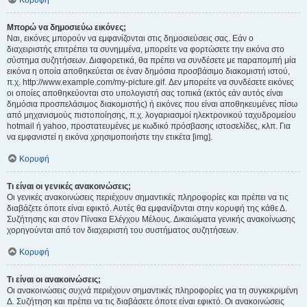
Κορυφή
Μπορώ να δημοσιεύω εικόνες;
Ναι, εικόνες μπορούν να εμφανίζονται στις δημοσιεύσεις σας. Εάν ο
διαχειριστής επιτρέπει τα συνημμένα, μπορείτε να φορτώσετε την εικόνα στο
σύστημα συζητήσεων. Διαφορετικά, θα πρέπει να συνδέσετε με παραπομπή μία
εικόνα η οποία αποθηκεύεται σε έναν δημόσια προσβάσιμο διακομιστή ιστού,
π.χ. http://www.example.com/my-picture.gif. Δεν μπορείτε να συνδέσετε εικόνες
οι οποίες αποθηκεύονται στο υπολογιστή σας τοπικά (εκτός εάν αυτός είναι
δημόσια προσπελάσιμος διακομιστής) ή εικόνες που είναι αποθηκευμένες πίσω
από μηχανισμούς πιστοποίησης, π.χ. λογαριασμοί ηλεκτρονικού ταχυδρομείου
hotmail ή yahoo, προστατευμένες με κωδικό πρόσβασης ιστοσελίδες, κλπ. Για
να εμφανιστεί η εικόνα χρησιμοποιήστε την ετικέτα [img].
Κορυφή
Τι είναι οι γενικές ανακοινώσεις;
Οι γενικές ανακοινώσεις περιέχουν σημαντικές πληροφορίες και πρέπει να τις
διαβάζετε όποτε είναι εφικτό. Αυτές θα εμφανίζονται στην κορυφή της κάθε Δ.
Συζήτησης και στον Πίνακα Ελέγχου Μέλους. Δικαιώματα γενικής ανακοίνωσης
χορηγούνται από τον διαχειριστή του συστήματος συζητήσεων.
Κορυφή
Τι είναι οι ανακοινώσεις;
Οι ανακοινώσεις συχνά περιέχουν σημαντικές πληροφορίες για τη συγκεκριμένη
Δ. Συζήτηση και πρέπει να τις διαβάσετε όποτε είναι εφικτό. Οι ανακοινώσεις