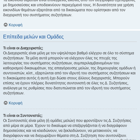
Τα εικονίδια θεμάτων είναι επιλεγμένες εικόνες από τον συγγραφέα σχετιζόμενες
με δημοσιεύσεις και υποδεικνύουν περιεχόμενό τους. Η δυνατότητα για χρήση
εικονιδίων θεμάτων εξαρτάται από τα δικαιώματα που ορίστηκαν από τον
διαχειριστή του συστήματος συζητήσεων.
Κορυφή
Επίπεδα μελών και Ομάδες
Τι είναι οι Διαχειριστές;
Οι Διαχειριστές είναι μέλη με τον υψηλότερο βαθμό ελέγχου σε όλο το σύστημα
συζητήσεων. Τα μέλη αυτά μπορούν να ελέγχουν όλες τις πτυχές της
λειτουργίας του συστήματος συζητήσεων, συμπεριλαμβανομένων του
καθορισμού δικαιωμάτων, της απαγόρευσης μελών, της δημιουργίας ομάδων ή
συντονιστών, κλπ., εξαρτώνται από τον ιδρυτή του συστήματος συζητήσεων και
τι δικαιώματα αυτός ή αυτή έχει δώσει στους άλλους διαχειριστές. Μπορούν
επίσης να έχουν πλήρεις δυνατότητες συντονιστή σε όλες τις Δ. Συζητήσεις,
ανάλογα με τις ρυθμίσεις που διατυπώνεται από τον ιδρυτή του συστήματος
συζητήσεων.
Κορυφή
Τι είναι οι Συντονιστές;
Οι Συντονιστές είναι μέλη (ή ομάδες μελών) που φροντίζουν τις Δ. Συζητήσεις
από μέρα σε μέρα. Έχουν το δικαίωμα να επεξεργάζονται ή να διαγράφουν
δημοσιεύσεις και να κλειδώνουν, να ξεκλειδώνουν, να μετακινούν, να
διαγράφουν και να διαχωρίζουν θέματα στη Δ. Συζήτηση που συντονίζουν.