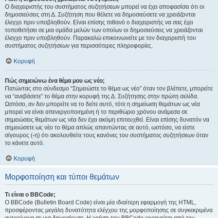
Ο διαχειριστής του συστήματος συζητήσεων μπορεί να έχει αποφασίσει ότι οι
δημοσιεύσεις στη Δ. Συζήτηση που θέλετε να δημοσιεύσετε να χρειάζονται
έλεγχο πριν υποβληθούν. Είναι επίσης πιθανό ο διαχειριστής να σας έχει
τοποθετήσει σε μια ομάδα μελών των οποίων οι δημοσιεύσεις να χρειάζονται
έλεγχο πριν υποβληθούν. Παρακαλώ επικοινωνείτε με τον διαχειριστή του
συστήματος συζητήσεων για περισσότερες πληροφορίες.
Κορυφή
Πώς σημειώνω ένα θέμα μου ως νέο;
Πατώντας στο σύνδεσμο “Σημειώστε το θέμα ως νέο” όταν τον βλέπετε, μπορείτε
να “ανεβάσετε” το θέμα στην κορυφή της Δ. Συζήτησης στην πρώτη σελίδα.
Ωστόσο, αν δεν μπορείτε να το δείτε αυτό, τότε η σημείωση θεμάτων ως νέα
μπορεί να είναι απενεργοποιημένη ή το περιθώριο χρόνου ανάμεσα σε
σημειώσεις θεμάτων ως νέα δεν έχει ακόμη επιτευχθεί. Είναι επίσης δυνατόν να
σημειώσετε ως νέο το θέμα απλώς απαντώντας σε αυτό, ωστόσο, να είστε
σίγουρος (-η) ότι ακολουθείτε τους κανόνες του συστήματος συζητήσεων όταν
το κάνετε αυτό.
Κορυφή
Μορφοποίηση και τύποι θεμάτων
Τι είναι ο BBCode;
Ο BBCode (Bulletin Board Code) είναι μία ιδιαίτερη εφαρμογή της HTML,
προσφέροντας μεγάλη δυνατότητα ελέγχου της μορφοποίησης σε συγκεκριμένα