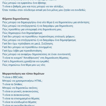
Πώς μπορώ να εμφανίσω ένα άβαταρ;
Τι είναι ο βαθμός μου και πώς μπορώ να τον αλλάξω;
Όταν πατάω στον σύνδεσμο email για ένα μέλος μου ζητάει να συνδεθώ;
Θέματα δημοσίευσης
Πώς μπορώ να δημιουργήσω ένα νέο θέμα ή να δημοσιεύσω μια απάντηση;
Πώς μπορώ να επεξεργαστώ ή να διαγράψω μια δημοσίευση;
Πώς προσθέτω μια υπογραφή στη δημοσίευση μου;
Πώς δημιουργώ ένα δημοψήφισμα;
Γιατί δεν μπορώ να προσθέσω περισσότερες επιλογές ψήφων;
Πώς μπορώ να επεξεργαστώ ή να διαγράψω ένα δημοψήφισμα;
Γιατί δεν έχω πρόσβαση σε μια Δ. Συζήτηση;
Γιατί δεν μπορώ να προσθέσω συνημμένα;
Γιατί έχω λάβει μια προειδοποίηση;
Πώς μπορώ να αναφέρω δημοσιεύσεις σε έναν συντονιστή;
Τι είναι το κουμπί “Αποθήκευση” στη δημοσίευση θέματος;
Γιατί η δημοσίευση χρειάζεται να εγκριθεί;
Πώς σημειώνω ένα θέμα μου ως νέο;
Μορφοποίηση και τύποι θεμάτων
Τι είναι ο BBCode;
Μπορώ να χρησιμοποιήσω HTML;
Τι είναι τα Smilies;
Μπορώ να δημοσιεύω εικόνες;
Τι είναι οι γενικές ανακοινώσεις;
Τι είναι οι ανακοινώσεις;
Τι είναι τα επισημασμένα θέματα;
Τι είναι τα κλειδωμένα θέματα;
Τι είναι τα εικονίδια θεμάτων;