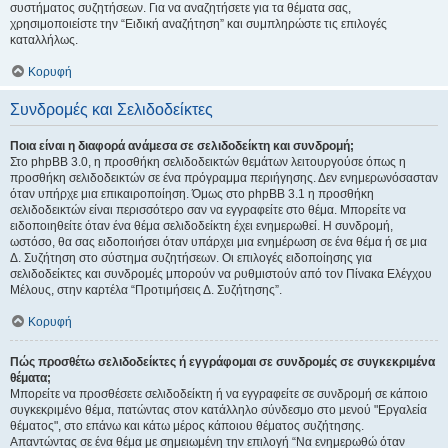
συστήματος συζητήσεων. Για να αναζητήσετε για τα θέματα σας,
χρησιμοποιείστε την “Ειδική αναζήτηση” και συμπληρώστε τις επιλογές
καταλλήλως.
Κορυφή
Συνδρομές και Σελιδοδείκτες
Ποια είναι η διαφορά ανάμεσα σε σελιδοδείκτη και συνδρομή;
Στο phpBB 3.0, η προσθήκη σελιδοδεικτών θεμάτων λειτουργούσε όπως η
προσθήκη σελιδοδεικτών σε ένα πρόγραμμα περιήγησης. Δεν ενημερωνόσασταν
όταν υπήρχε μια επικαιροποίηση. Όμως στο phpBB 3.1 η προσθήκη
σελιδοδεικτών είναι περισσότερο σαν να εγγραφείτε στο θέμα. Μπορείτε να
ειδοποιηθείτε όταν ένα θέμα σελιδοδείκτη έχει ενημερωθεί. Η συνδρομή,
ωστόσο, θα σας ειδοποιήσει όταν υπάρχει μια ενημέρωση σε ένα θέμα ή σε μια
Δ. Συζήτηση στο σύστημα συζητήσεων. Οι επιλογές ειδοποίησης για
σελιδοδείκτες και συνδρομές μπορούν να ρυθμιστούν από τον Πίνακα Ελέγχου
Μέλους, στην καρτέλα “Προτιμήσεις Δ. Συζήτησης”.
Κορυφή
Πώς προσθέτω σελιδοδείκτες ή εγγράφομαι σε συνδρομές σε συγκεκριμένα
θέματα;
Μπορείτε να προσθέσετε σελιδοδείκτη ή να εγγραφείτε σε συνδρομή σε κάποιο
συγκεκριμένο θέμα, πατώντας στον κατάλληλο σύνδεσμο στο μενού "Εργαλεία
θέματος", στο επάνω και κάτω μέρος κάποιου θέματος συζήτησης.
Απαντώντας σε ένα θέμα με σημειωμένη την επιλογή “Να ενημερωθώ όταν