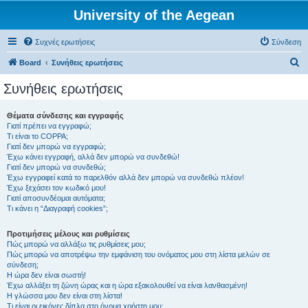
University of the Aegean
Συχνές ερωτήσεις
Σύνδεση
Α
Board
Συνήθεις ερωτήσεις
ν
Συνήθεις ερωτήσεις
α
ζ
Θέματα σύνδεσης και εγγραφής
Γιατί πρέπει να εγγραφώ;
ή
Τι είναι το COPPA;
τ
Γιατί δεν μπορώ να εγγραφώ;
Έχω κάνει εγγραφή, αλλά δεν μπορώ να συνδεθώ!
η
Γιατί δεν μπορώ να συνδεθώ;
Έχω εγγραφεί κατά το παρελθόν αλλά δεν μπορώ να συνδεθώ πλέον!
σ
Έχω ξεχάσει τον κωδικό μου!
η
Γιατί αποσυνδέομαι αυτόματα;
Τι κάνει η “Διαγραφή cookies”;
Προτιμήσεις μέλους και ρυθμίσεις
Πώς μπορώ να αλλάξω τις ρυθμίσεις μου;
Πώς μπορώ να αποτρέψω την εμφάνιση του ονόματος μου στη λίστα μελών σε
σύνδεση;
Η ώρα δεν είναι σωστή!
Έχω αλλάξει τη ζώνη ώρας και η ώρα εξακολουθεί να είναι λανθασμένη!
Η γλώσσα μου δεν είναι στη λίστα!
Τι είναι οι εικόνες δίπλα στο όνομα χρήστη μου;