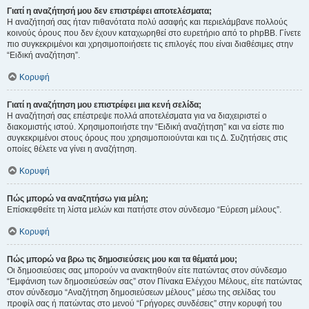
Γιατί η αναζήτησή μου δεν επιστρέφει αποτελέσματα;
Η αναζήτησή σας ήταν πιθανότατα πολύ ασαφής και περιελάμβανε πολλούς
κοινούς όρους που δεν έχουν καταχωρηθεί στο ευρετήριο από το phpBB. Γίνετε
πιο συγκεκριμένοι και χρησιμοποιήσετε τις επιλογές που είναι διαθέσιμες στην
“Ειδική αναζήτηση”.
Κορυφή
Γιατί η αναζήτηση μου επιστρέφει μια κενή σελίδα;
Η αναζήτησή σας επέστρεψε πολλά αποτελέσματα για να διαχειριστεί ο
διακομιστής ιστού. Χρησιμοποιήστε την “Ειδική αναζήτηση” και να είστε πιο
συγκεκριμένοι στους όρους που χρησιμοποιούνται και τις Δ. Συζητήσεις στις
οποίες θέλετε να γίνει η αναζήτηση.
Κορυφή
Πώς μπορώ να αναζητήσω για μέλη;
Επίσκεφθείτε τη λίστα μελών και πατήστε στον σύνδεσμο “Εύρεση μέλους”.
Κορυφή
Πώς μπορώ να βρω τις δημοσιεύσεις μου και τα θέματά μου;
Οι δημοσιεύσεις σας μπορούν να ανακτηθούν είτε πατώντας στον σύνδεσμο
“Εμφάνιση των δημοσιεύσεών σας” στον Πίνακα Ελέγχου Μέλους, είτε πατώντας
στον σύνδεσμο “Αναζήτηση δημοσιεύσεων μέλους” μέσω της σελίδας του
προφίλ σας ή πατώντας στο μενού “Γρήγορες συνδέσεις” στην κορυφή του