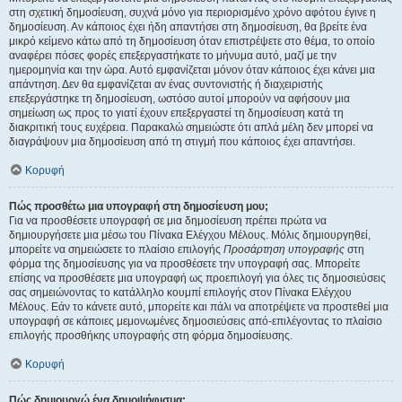
στη σχετική δημοσίευση, συχνά μόνο για περιορισμένο χρόνο αφότου έγινε η
δημοσίευση. Αν κάποιος έχει ήδη απαντήσει στη δημοσίευση, θα βρείτε ένα
μικρό κείμενο κάτω από τη δημοσίευση όταν επιστρέψετε στο θέμα, το οποίο
αναφέρει πόσες φορές επεξεργαστήκατε το μήνυμα αυτό, μαζί με την
ημερομηνία και την ώρα. Αυτό εμφανίζεται μόνον όταν κάποιος έχει κάνει μια
απάντηση. Δεν θα εμφανίζεται αν ένας συντονιστής ή διαχειριστής
επεξεργάστηκε τη δημοσίευση, ωστόσο αυτοί μπορούν να αφήσουν μια
σημείωση ως προς το γιατί έχουν επεξεργαστεί τη δημοσίευση κατά τη
διακριτική τους ευχέρεια. Παρακαλώ σημειώστε ότι απλά μέλη δεν μπορεί να
διαγράψουν μια δημοσίευση από τη στιγμή που κάποιος έχει απαντήσει.
Κορυφή
Πώς προσθέτω μια υπογραφή στη δημοσίευση μου;
Για να προσθέσετε υπογραφή σε μια δημοσίευση πρέπει πρώτα να
δημιουργήσετε μια μέσω του Πίνακα Ελέγχου Μέλους. Μόλις δημιουργηθεί,
μπορείτε να σημειώσετε το πλαίσιο επιλογής
Προσάρτηση υπογραφής
στη
φόρμα της δημοσίευσης για να προσθέσετε την υπογραφή σας. Μπορείτε
επίσης να προσθέσετε μια υπογραφή ως προεπιλογή για όλες τις δημοσιεύσεις
σας σημειώνοντας το κατάλληλο κουμπί επιλογής στον Πίνακα Ελέγχου
Μέλους. Εάν το κάνετε αυτό, μπορείτε και πάλι να αποτρέψετε να προστεθεί μια
υπογραφή σε κάποιες μεμονωμένες δημοσιεύσεις από-επιλέγοντας το πλαίσιο
επιλογής προσθήκης υπογραφής στη φόρμα δημοσίευσης.
Κορυφή
Πώς δημιουργώ ένα δημοψήφισμα;