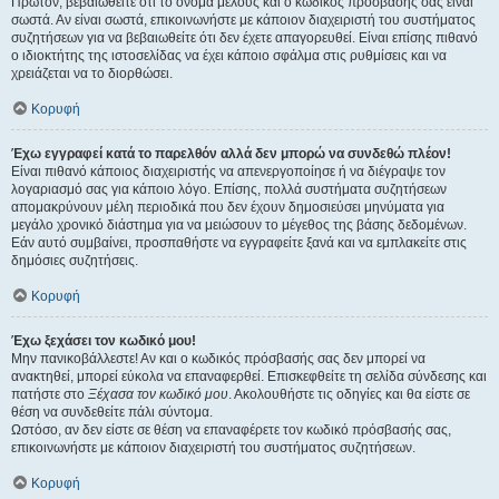
Πρώτον, βεβαιωθείτε ότι το όνομα μέλους και ο κωδικός πρόσβασής σας είναι
σωστά. Αν είναι σωστά, επικοινωνήστε με κάποιον διαχειριστή του συστήματος
συζητήσεων για να βεβαιωθείτε ότι δεν έχετε απαγορευθεί. Είναι επίσης πιθανό
ο ιδιοκτήτης της ιστοσελίδας να έχει κάποιο σφάλμα στις ρυθμίσεις και να
χρειάζεται να το διορθώσει.
Κορυφή
Έχω εγγραφεί κατά το παρελθόν αλλά δεν μπορώ να συνδεθώ πλέον!
Είναι πιθανό κάποιος διαχειριστής να απενεργοποίησε ή να διέγραψε τον
λογαριασμό σας για κάποιο λόγο. Επίσης, πολλά συστήματα συζητήσεων
απομακρύνουν μέλη περιοδικά που δεν έχουν δημοσιεύσει μηνύματα για
μεγάλο χρονικό διάστημα για να μειώσουν το μέγεθος της βάσης δεδομένων.
Εάν αυτό συμβαίνει, προσπαθήστε να εγγραφείτε ξανά και να εμπλακείτε στις
δημόσιες συζητήσεις.
Κορυφή
Έχω ξεχάσει τον κωδικό μου!
Μην πανικοβάλλεστε! Αν και ο κωδικός πρόσβασής σας δεν μπορεί να
ανακτηθεί, μπορεί εύκολα να επαναφερθεί. Επισκεφθείτε τη σελίδα σύνδεσης και
πατήστε στο
Ξέχασα τον κωδικό μου
. Ακολουθήστε τις οδηγίες και θα είστε σε
θέση να συνδεθείτε πάλι σύντομα.
Ωστόσο, αν δεν είστε σε θέση να επαναφέρετε τον κωδικό πρόσβασής σας,
επικοινωνήστε με κάποιον διαχειριστή του συστήματος συζητήσεων.
Κορυφή