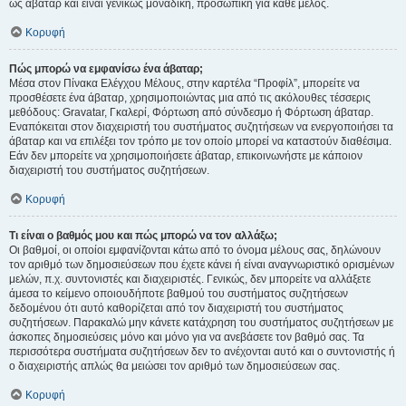
ως άβαταρ και είναι γενικώς μοναδική, προσωπική για κάθε μέλος.
Κορυφή
Πώς μπορώ να εμφανίσω ένα άβαταρ;
Μέσα στον Πίνακα Ελέγχου Μέλους, στην καρτέλα “Προφίλ”, μπορείτε να
προσθέσετε ένα άβαταρ, χρησιμοποιώντας μια από τις ακόλουθες τέσσερις
μεθόδους: Gravatar, Γκαλερί, Φόρτωση από σύνδεσμο ή Φόρτωση άβαταρ.
Εναπόκειται στον διαχειριστή του συστήματος συζητήσεων να ενεργοποιήσει τα
άβαταρ και να επιλέξει τον τρόπο με τον οποίο μπορεί να καταστούν διαθέσιμα.
Εάν δεν μπορείτε να χρησιμοποιήσετε άβαταρ, επικοινωνήστε με κάποιον
διαχειριστή του συστήματος συζητήσεων.
Κορυφή
Τι είναι ο βαθμός μου και πώς μπορώ να τον αλλάξω;
Οι βαθμοί, οι οποίοι εμφανίζονται κάτω από το όνομα μέλους σας, δηλώνουν
τον αριθμό των δημοσιεύσεων που έχετε κάνει ή είναι αναγνωριστικό ορισμένων
μελών, π.χ. συντονιστές και διαχειριστές. Γενικώς, δεν μπορείτε να αλλάξετε
άμεσα το κείμενο οποιουδήποτε βαθμού του συστήματος συζητήσεων
δεδομένου ότι αυτό καθορίζεται από τον διαχειριστή του συστήματος
συζητήσεων. Παρακαλώ μην κάνετε κατάχρηση του συστήματος συζητήσεων με
άσκοπες δημοσιεύσεις μόνο και μόνο για να ανεβάσετε τον βαθμό σας. Τα
περισσότερα συστήματα συζητήσεων δεν το ανέχονται αυτό και ο συντονιστής ή
ο διαχειριστής απλώς θα μειώσει τον αριθμό των δημοσιεύσεων σας.
Κορυφή