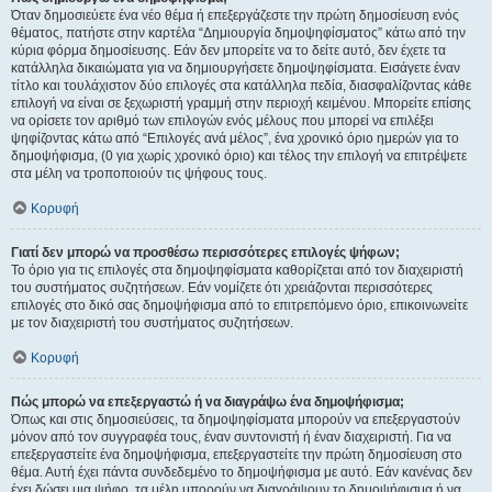
Όταν δημοσιεύετε ένα νέο θέμα ή επεξεργάζεστε την πρώτη δημοσίευση ενός
θέματος, πατήστε στην καρτέλα “Δημιουργία δημοψηφίσματος” κάτω από την
κύρια φόρμα δημοσίευσης. Εάν δεν μπορείτε να το δείτε αυτό, δεν έχετε τα
κατάλληλα δικαιώματα για να δημιουργήσετε δημοψηφίσματα. Εισάγετε έναν
τίτλο και τουλάχιστον δύο επιλογές στα κατάλληλα πεδία, διασφαλίζοντας κάθε
επιλογή να είναι σε ξεχωριστή γραμμή στην περιοχή κειμένου. Μπορείτε επίσης
να ορίσετε τον αριθμό των επιλογών ενός μέλους που μπορεί να επιλέξει
ψηφίζοντας κάτω από “Επιλογές ανά μέλος”, ένα χρονικό όριο ημερών για το
δημοψήφισμα, (0 για χωρίς χρονικό όριο) και τέλος την επιλογή να επιτρέψετε
στα μέλη να τροποποιούν τις ψήφους τους.
Κορυφή
Γιατί δεν μπορώ να προσθέσω περισσότερες επιλογές ψήφων;
Το όριο για τις επιλογές στα δημοψηφίσματα καθορίζεται από τον διαχειριστή
του συστήματος συζητήσεων. Εάν νομίζετε ότι χρειάζονται περισσότερες
επιλογές στο δικό σας δημοψήφισμα από το επιτρεπόμενο όριο, επικοινωνείτε
με τον διαχειριστή του συστήματος συζητήσεων.
Κορυφή
Πώς μπορώ να επεξεργαστώ ή να διαγράψω ένα δημοψήφισμα;
Όπως και στις δημοσιεύσεις, τα δημοψηφίσματα μπορούν να επεξεργαστούν
μόνον από τον συγγραφέα τους, έναν συντονιστή ή έναν διαχειριστή. Για να
επεξεργαστείτε ένα δημοψήφισμα, επεξεργαστείτε την πρώτη δημοσίευση στο
θέμα. Αυτή έχει πάντα συνδεδεμένο το δημοψήφισμα με αυτό. Εάν κανένας δεν
έχει δώσει μια ψήφο, τα μέλη μπορούν να διαγράψουν το δημοψήφισμα ή να