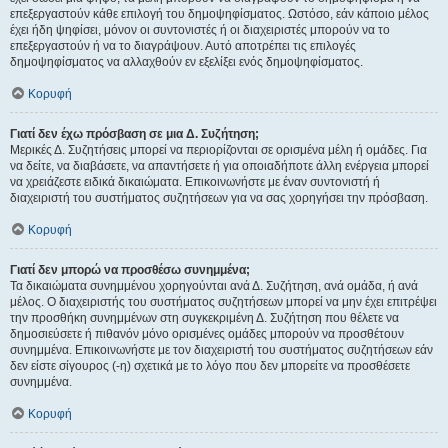
επεξεργαστούν κάθε επιλογή του δημοψηφίσματος. Ωστόσο, εάν κάποιο μέλος
έχει ήδη ψηφίσει, μόνον οι συντονιστές ή οι διαχειριστές μπορούν να το
επεξεργαστούν ή να το διαγράψουν. Αυτό αποτρέπει τις επιλογές
δημοψηφίσματος να αλλαχθούν εν εξελίξει ενός δημοψηφίσματος.
Κορυφή
Γιατί δεν έχω πρόσβαση σε μια Δ. Συζήτηση;
Μερικές Δ. Συζητήσεις μπορεί να περιορίζονται σε ορισμένα μέλη ή ομάδες. Για
να δείτε, να διαβάσετε, να απαντήσετε ή για οποιαδήποτε άλλη ενέργεια μπορεί
να χρειάζεστε ειδικά δικαιώματα. Επικοινωνήστε με έναν συντονιστή ή
διαχειριστή του συστήματος συζητήσεων για να σας χορηγήσει την πρόσβαση.
Κορυφή
Γιατί δεν μπορώ να προσθέσω συνημμένα;
Τα δικαιώματα συνημμένου χορηγούνται ανά Δ. Συζήτηση, ανά ομάδα, ή ανά
μέλος. Ο διαχειριστής του συστήματος συζητήσεων μπορεί να μην έχει επιτρέψει
την προσθήκη συνημμένων στη συγκεκριμένη Δ. Συζήτηση που θέλετε να
δημοσιεύσετε ή πιθανόν μόνο ορισμένες ομάδες μπορούν να προσθέτουν
συνημμένα. Επικοινωνήστε με τον διαχειριστή του συστήματος συζητήσεων εάν
δεν είστε σίγουρος (-η) σχετικά με το λόγο που δεν μπορείτε να προσθέσετε
συνημμένα.
Κορυφή