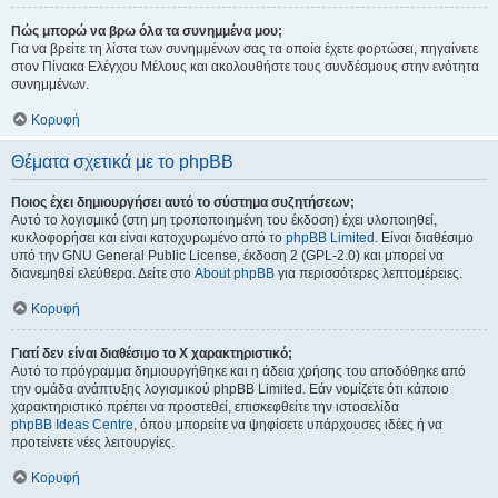
Πώς μπορώ να βρω όλα τα συνημμένα μου;
Για να βρείτε τη λίστα των συνημμένων σας τα οποία έχετε φορτώσει, πηγαίνετε
στον Πίνακα Ελέγχου Μέλους και ακολουθήστε τους συνδέσμους στην ενότητα
συνημμένων.
Κορυφή
Θέματα σχετικά με το phpBB
Ποιος έχει δημιουργήσει αυτό το σύστημα συζητήσεων;
Αυτό το λογισμικό (στη μη τροποποιημένη του έκδοση) έχει υλοποιηθεί,
κυκλοφορήσει και είναι κατοχυρωμένο από το
phpBB Limited
. Είναι διαθέσιμο
υπό την GNU General Public License, έκδοση 2 (GPL-2.0) και μπορεί να
διανεμηθεί ελεύθερα. Δείτε στο
About phpBB
για περισσότερες λεπτομέρειες.
Κορυφή
Γιατί δεν είναι διαθέσιμο το Χ χαρακτηριστικό;
Αυτό το πρόγραμμα δημιουργήθηκε και η άδεια χρήσης του αποδόθηκε από
την ομάδα ανάπτυξης λογισμικού phpBB Limited. Εάν νομίζετε ότι κάποιο
χαρακτηριστικό πρέπει να προστεθεί, επισκεφθείτε την ιστοσελίδα
phpBB Ideas Centre
, όπου μπορείτε να ψηφίσετε υπάρχουσες ιδέες ή να
προτείνετε νέες λειτουργίες.
Κορυφή