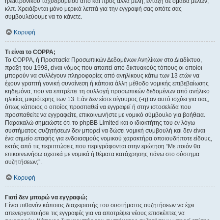
ηλεκτρονικού ταχυδρομείου από και προς άλλα μέλη, ένταξη σε ομάδα μελών,
κλπ. Χρειάζονται μόνο μερικά λεπτά για την εγγραφή σας οπότε σας
συμβουλεύουμε να το κάνετε.
Κορυφή
Τι είναι το COPPA;
Το COPPA, ή Προστασία Προσωπικών Δεδομένων Ανηλίκων στο Διαδίκτυο,
πράξη του 1998, είναι νόμος που απαιτεί από δικτυακούς τόπους οι οποίοι
μπορούν να συλλέγουν πληροφορίες από ανηλίκους κάτω των 13 ετών να
έχουν γραπτή γονική συναίνεση ή κάποια άλλη μέθοδο νομικής επιβεβαίωσης
κηδεμόνα, που να επιτρέπει τη συλλογή προσωπικών δεδομένων από ανήλικο
ηλικίας μικρότερης των 13. Εάν δεν είστε σίγουρος (-η) αν αυτό ισχύει για σας,
όπως κάποιος ο οποίος προσπαθεί να εγγραφεί ή στην ιστοσελίδα που
προσπαθείτε να εγγραφείτε, επικοινωνήστε με νομικό σύμβουλο για βοήθεια.
Παρακαλώ σημειώστε ότι το phpBB Limited και ο ιδιοκτήτης του εν λόγω
συστήματος συζητήσεων δεν μπορεί να δώσει νομική συμβουλή και δεν είναι
ένα σημείο επαφής για ενδοιασμούς νομικού χαρακτήρα οποιουδήποτε είδους,
εκτός από τις περιπτώσεις που περιγράφονται στην ερώτηση “Με ποιόν θα
επικοινωνήσω σχετικά με νομικά ή θέματα κατάχρησης πάνω στο σύστημα
συζητήσεων;”.
Κορυφή
Γιατί δεν μπορώ να εγγραφώ;
Είναι πιθανόν κάποιος διαχειριστής του συστήματος συζητήσεων να έχει
απενεργοποιήσει τις εγγραφές για να αποτρέψει νέους επισκέπτες να