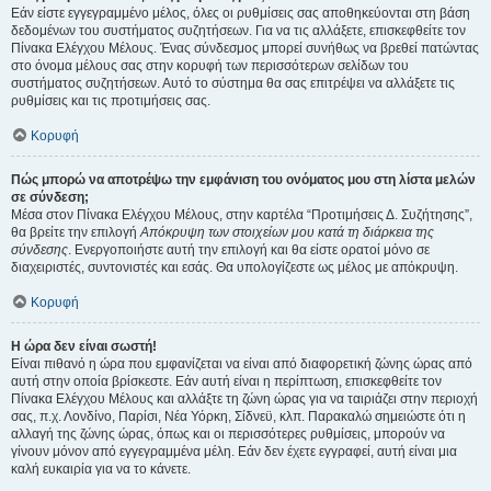
Εάν είστε εγγεγραμμένο μέλος, όλες οι ρυθμίσεις σας αποθηκεύονται στη βάση
δεδομένων του συστήματος συζητήσεων. Για να τις αλλάξετε, επισκεφθείτε τον
Πίνακα Ελέγχου Μέλους. Ένας σύνδεσμος μπορεί συνήθως να βρεθεί πατώντας
στο όνομα μέλους σας στην κορυφή των περισσότερων σελίδων του
συστήματος συζητήσεων. Αυτό το σύστημα θα σας επιτρέψει να αλλάξετε τις
ρυθμίσεις και τις προτιμήσεις σας.
Κορυφή
Πώς μπορώ να αποτρέψω την εμφάνιση του ονόματος μου στη λίστα μελών
σε σύνδεση;
Μέσα στον Πίνακα Ελέγχου Μέλους, στην καρτέλα “Προτιμήσεις Δ. Συζήτησης”,
θα βρείτε την επιλογή
Απόκρυψη των στοιχείων μου κατά τη διάρκεια της
σύνδεσης
. Ενεργοποιήστε αυτή την επιλογή και θα είστε ορατοί μόνο σε
διαχειριστές, συντονιστές και εσάς. Θα υπολογίζεστε ως μέλος με απόκρυψη.
Κορυφή
Η ώρα δεν είναι σωστή!
Είναι πιθανό η ώρα που εμφανίζεται να είναι από διαφορετική ζώνης ώρας από
αυτή στην οποία βρίσκεστε. Εάν αυτή είναι η περίπτωση, επισκεφθείτε τον
Πίνακα Ελέγχου Μέλους και αλλάξτε τη ζώνη ώρας για να ταιριάζει στην περιοχή
σας, π.χ. Λονδίνο, Παρίσι, Νέα Υόρκη, Σίδνεϋ, κλπ. Παρακαλώ σημειώστε ότι η
αλλαγή της ζώνης ώρας, όπως και οι περισσότερες ρυθμίσεις, μπορούν να
γίνουν μόνον από εγγεγραμμένα μέλη. Εάν δεν έχετε εγγραφεί, αυτή είναι μια
καλή ευκαιρία για να το κάνετε.