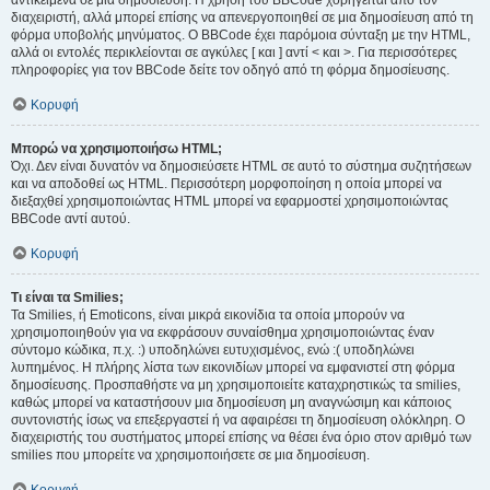
αντικείμενα σε μια δημοσίευση. Η χρήση του BBCode χορηγείται από τον
διαχειριστή, αλλά μπορεί επίσης να απενεργοποιηθεί σε μια δημοσίευση από τη
φόρμα υποβολής μηνύματος. Ο BBCode έχει παρόμοια σύνταξη με την HTML,
αλλά οι εντολές περικλείονται σε αγκύλες [ και ] αντί < και >. Για περισσότερες
πληροφορίες για τον BBCode δείτε τον οδηγό από τη φόρμα δημοσίευσης.
Κορυφή
Μπορώ να χρησιμοποιήσω HTML;
Όχι. Δεν είναι δυνατόν να δημοσιεύσετε HTML σε αυτό το σύστημα συζητήσεων
και να αποδοθεί ως HTML. Περισσότερη μορφοποίηση η οποία μπορεί να
διεξαχθεί χρησιμοποιώντας HTML μπορεί να εφαρμοστεί χρησιμοποιώντας
BBCode αντί αυτού.
Κορυφή
Τι είναι τα Smilies;
Τα Smilies, ή Emoticons, είναι μικρά εικονίδια τα οποία μπορούν να
χρησιμοποιηθούν για να εκφράσουν συναίσθημα χρησιμοποιώντας έναν
σύντομο κώδικα, π.χ. :) υποδηλώνει ευτυχισμένος, ενώ :( υποδηλώνει
λυπημένος. Η πλήρης λίστα των εικονιδίων μπορεί να εμφανιστεί στη φόρμα
δημοσίευσης. Προσπαθήστε να μη χρησιμοποιείτε καταχρηστικώς τα smilies,
καθώς μπορεί να καταστήσουν μια δημοσίευση μη αναγνώσιμη και κάποιος
συντονιστής ίσως να επεξεργαστεί ή να αφαιρέσει τη δημοσίευση ολόκληρη. Ο
διαχειριστής του συστήματος μπορεί επίσης να θέσει ένα όριο στον αριθμό των
smilies που μπορείτε να χρησιμοποιήσετε σε μια δημοσίευση.