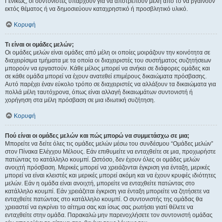
Γενικώς, οι συντονιστές υπάρχουν για να αποτρέπουν μέλη από το να βγαίνουν
εκτός θέματος ή να δημοσιεύουν καταχρηστικό ή προσβλητικό υλικό.
Κορυφή
Τι είναι οι ομάδες μελών;
Οι ομάδες μελών είναι ομάδες από μέλη οι οποίες μοιράζουν την κοινότητα σε
διαχειρίσιμα τμήματα με τα οποία οι διαχειριστές του συστήματος συζητήσεων
μπορούν να εργαστούν. Κάθε μέλος μπορεί να ανήκει σε διάφορες ομάδες και
σε κάθε ομάδα μπορεί να έχουν ανατεθεί επιμέρους δικαιώματα πρόσβασης.
Αυτό παρέχει έναν εύκολο τρόπο σε διαχειριστές να αλλάξουν τα δικαιώματα για
πολλά μέλη ταυτόχρονα, όπως είναι αλλαγή δικαιωμάτων συντονιστή ή
χορήγηση στα μέλη πρόσβαση σε μια ιδιωτική συζήτηση.
Κορυφή
Πού είναι οι ομάδες μελών και πώς μπορώ να συμμετάσχω σε μια;
Μπορείτε να δείτε όλες τις ομάδες μελών μέσω του συνδέσμου “Ομάδες μελών”
στον Πίνακα Ελέγχου Μέλους. Εάν επιθυμείτε να ενταχθείτε σε μια, προχωρήστε
πατώντας το κατάλληλο κουμπί. Ωστόσο, δεν έχουν όλες οι ομάδες μελών
ανοιχτή πρόσβαση. Μερικές μπορεί να χρειάζονται έγκριση για ένταξη, μερικές
μπορεί να είναι κλειστές και μερικές μπορεί ακόμη και να έχουν κρυφές ιδιότητες
μελών. Εάν η ομάδα είναι ανοιχτή, μπορείτε να ενταχθείτε πατώντας στο
κατάλληλο κουμπί. Εάν χρειάζεται έγκριση για ένταξη μπορείτε να ζητήσετε να
ενταχθείτε πατώντας στο κατάλληλο κουμπί. Ο συντονιστής της ομάδας θα
χρειαστεί να εγκρίνει το αίτημα σας και ίσως σας ρωτήσει γιατί θέλετε να
ενταχθείτε στην ομάδα. Παρακαλώ μην παρενοχλήσετε τον συντονιστή ομάδας