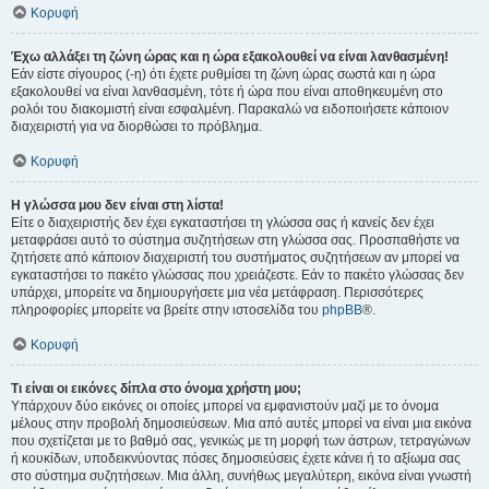
Κορυφή
Έχω αλλάξει τη ζώνη ώρας και η ώρα εξακολουθεί να είναι λανθασμένη!
Εάν είστε σίγουρος (-η) ότι έχετε ρυθμίσει τη ζώνη ώρας σωστά και η ώρα
εξακολουθεί να είναι λανθασμένη, τότε ή ώρα που είναι αποθηκευμένη στο
ρολόι του διακομιστή είναι εσφαλμένη. Παρακαλώ να ειδοποιήσετε κάποιον
διαχειριστή για να διορθώσει το πρόβλημα.
Κορυφή
Η γλώσσα μου δεν είναι στη λίστα!
Είτε ο διαχειριστής δεν έχει εγκαταστήσει τη γλώσσα σας ή κανείς δεν έχει
μεταφράσει αυτό το σύστημα συζητήσεων στη γλώσσα σας. Προσπαθήστε να
ζητήσετε από κάποιον διαχειριστή του συστήματος συζητήσεων αν μπορεί να
εγκαταστήσει το πακέτο γλώσσας που χρειάζεστε. Εάν το πακέτο γλώσσας δεν
υπάρχει, μπορείτε να δημιουργήσετε μια νέα μετάφραση. Περισσότερες
πληροφορίες μπορείτε να βρείτε στην ιστοσελίδα του
phpBB
®.
Κορυφή
Τι είναι οι εικόνες δίπλα στο όνομα χρήστη μου;
Υπάρχουν δύο εικόνες οι οποίες μπορεί να εμφανιστούν μαζί με το όνομα
μέλους στην προβολή δημοσιεύσεων. Μια από αυτές μπορεί να είναι μια εικόνα
που σχετίζεται με το βαθμό σας, γενικώς με τη μορφή των άστρων, τετραγώνων
ή κουκίδων, υποδεικνύοντας πόσες δημοσιεύσεις έχετε κάνει ή το αξίωμα σας
στο σύστημα συζητήσεων. Μια άλλη, συνήθως μεγαλύτερη, εικόνα είναι γνωστή