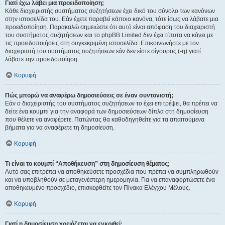
Γιατί έχω λάβει μια προειδοποίηση;
Κάθε διαχειριστής συστήματος συζητήσεων έχει δικό του σύνολο των κανόνων
στην ιστοσελίδα του. Εάν έχετε παραβεί κάποιο κανόνα, τότε ίσως να λάβατε μια
προειδοποίηση. Παρακαλώ σημειώστε ότι αυτό είναι απόφαση του διαχειριστή
του συστήματος συζητήσεων και το phpBB Limited δεν έχει τίποτα να κάνει με
τις προειδοποιήσεις στη συγκεκριμένη ιστοσελίδα. Επικοινωνήστε με τον
διαχειριστή του συστήματος συζητήσεων εάν δεν είστε σίγουρος (-η) γιατί
λάβατε την προειδοποίηση.
Κορυφή
Πώς μπορώ να αναφέρω δημοσιεύσεις σε έναν συντονιστή;
Εάν ο διαχειριστής του συστήματος συζητήσεων το έχει επιτρέψει, θα πρέπει να
δείτε ένα κουμπί για την αναφορά των δημοσιεύσεων δίπλα στη δημοσίευση
που θέλετε να αναφέρετε. Πατώντας θα καθοδηγηθείτε για τα απαιτούμενα
βήματα για να αναφέρετε τη δημοσίευση.
Κορυφή
Τι είναι το κουμπί “Αποθήκευση” στη δημοσίευση θέματος;
Αυτό σας επιτρέπει να αποθηκεύσετε προσχέδια που πρέπει να συμπληρωθούν
και να υποβληθούν σε μεταγενέστερη ημερομηνία. Για να επαναφορτώσετε ένα
αποθηκευμένο προσχέδιο, επισκεφθείτε τον Πίνακα Ελέγχου Μέλους.
Κορυφή
Γιατί η δημοσίευση χρειάζεται να εγκριθεί;