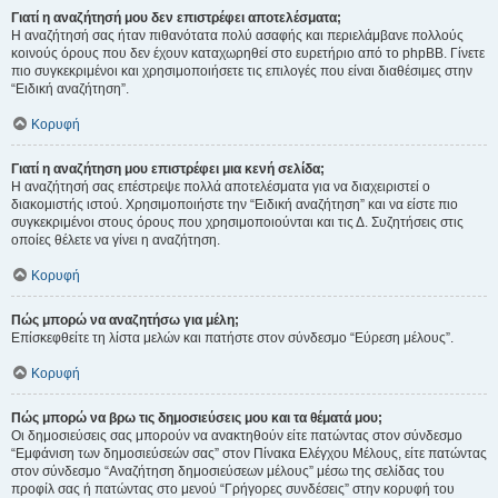
Γιατί η αναζήτησή μου δεν επιστρέφει αποτελέσματα;
Η αναζήτησή σας ήταν πιθανότατα πολύ ασαφής και περιελάμβανε πολλούς
κοινούς όρους που δεν έχουν καταχωρηθεί στο ευρετήριο από το phpBB. Γίνετε
πιο συγκεκριμένοι και χρησιμοποιήσετε τις επιλογές που είναι διαθέσιμες στην
“Ειδική αναζήτηση”.
Κορυφή
Γιατί η αναζήτηση μου επιστρέφει μια κενή σελίδα;
Η αναζήτησή σας επέστρεψε πολλά αποτελέσματα για να διαχειριστεί ο
διακομιστής ιστού. Χρησιμοποιήστε την “Ειδική αναζήτηση” και να είστε πιο
συγκεκριμένοι στους όρους που χρησιμοποιούνται και τις Δ. Συζητήσεις στις
οποίες θέλετε να γίνει η αναζήτηση.
Κορυφή
Πώς μπορώ να αναζητήσω για μέλη;
Επίσκεφθείτε τη λίστα μελών και πατήστε στον σύνδεσμο “Εύρεση μέλους”.
Κορυφή
Πώς μπορώ να βρω τις δημοσιεύσεις μου και τα θέματά μου;
Οι δημοσιεύσεις σας μπορούν να ανακτηθούν είτε πατώντας στον σύνδεσμο
“Εμφάνιση των δημοσιεύσεών σας” στον Πίνακα Ελέγχου Μέλους, είτε πατώντας
στον σύνδεσμο “Αναζήτηση δημοσιεύσεων μέλους” μέσω της σελίδας του
προφίλ σας ή πατώντας στο μενού “Γρήγορες συνδέσεις” στην κορυφή του