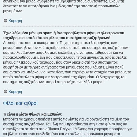
συγκεκριμένο μέλος, αναφέρετε τα μηνύματα στους συντονιστές. Έχουν τη
δυνατότητα να αποτρέψουν ένα μέλος από την αποστολή προσωπικών
μηνυμάτων.
Κορυφή
Έχω λάβει ένα μήνυμα spam ή ένα προσβλητικό μήνυμα ηλεκτρονικού
ταχυδρομείου από κάποιο μέλος του συστήματος συζητήσεων!
Λυπούμαστε που το ακούμε αυτό. Το χαρακτηριστικό λειτουργίας των
μηνυμάτων ηλεκτρονικού ταχυδρομείου αυτού του συστήματος συζητήσεων
συμπεριλαμβάνουν ασφαλιστικές δικλείδες για να προσπαθήσουμε και να
παρακολουθήσουμε μέλη που αποστέλλουν τέτοια μηνύματα, οπότε στείλτε
μήνυμα ηλεκτρονικού ταχυδρομείου στον διαχειριστή του συστήματος
συζητήσεων με πλήρες αντίγραφο του μηνύματος που λάβατε. Είναι πολύ
σημαντικό να υπάρχουν οι κεφαλίδες που περιέχουν τα στοιχεία του μέλους το
οποίο απέστειλε το μήνυμα ηλεκτρονικού ταχυδρομείου. Ο διαχειριστής του
συστήματος συζητήσεων μπορεί στη συνέχεια να λάβει μέτρα.
Κορυφή
Φίλοι και εχθροί
Τι είναι η λίστα Φίλων και Εχθρών;
Μπορείτε να χρησιμοποιήσετε αυτές τις λίστες για να οργανώσετε τα μέλη του
συστήματος συζητήσεων. Τα μέλη που προστίθενται στη λίστα φίλων σας θα
εμφανίζονται σε λίστα στον Πίνακα Ελέγχου Μέλους για γρήγορη πρόσβαση για
να βλέπετε εάν είναι συνδεδεμένοι και να στέλνετε προσωπικά μηνύματα.