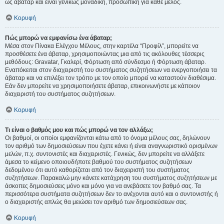
ως άβαταρ και είναι γενικώς μοναδική, προσωπική για κάθε μέλος.
Κορυφή
Πώς μπορώ να εμφανίσω ένα άβαταρ;
Μέσα στον Πίνακα Ελέγχου Μέλους, στην καρτέλα “Προφίλ”, μπορείτε να
προσθέσετε ένα άβαταρ, χρησιμοποιώντας μια από τις ακόλουθες τέσσερις
μεθόδους: Gravatar, Γκαλερί, Φόρτωση από σύνδεσμο ή Φόρτωση άβαταρ.
Εναπόκειται στον διαχειριστή του συστήματος συζητήσεων να ενεργοποιήσει τα
άβαταρ και να επιλέξει τον τρόπο με τον οποίο μπορεί να καταστούν διαθέσιμα.
Εάν δεν μπορείτε να χρησιμοποιήσετε άβαταρ, επικοινωνήστε με κάποιον
διαχειριστή του συστήματος συζητήσεων.
Κορυφή
Τι είναι ο βαθμός μου και πώς μπορώ να τον αλλάξω;
Οι βαθμοί, οι οποίοι εμφανίζονται κάτω από το όνομα μέλους σας, δηλώνουν
τον αριθμό των δημοσιεύσεων που έχετε κάνει ή είναι αναγνωριστικό ορισμένων
μελών, π.χ. συντονιστές και διαχειριστές. Γενικώς, δεν μπορείτε να αλλάξετε
άμεσα το κείμενο οποιουδήποτε βαθμού του συστήματος συζητήσεων
δεδομένου ότι αυτό καθορίζεται από τον διαχειριστή του συστήματος
συζητήσεων. Παρακαλώ μην κάνετε κατάχρηση του συστήματος συζητήσεων με
άσκοπες δημοσιεύσεις μόνο και μόνο για να ανεβάσετε τον βαθμό σας. Τα
περισσότερα συστήματα συζητήσεων δεν το ανέχονται αυτό και ο συντονιστής ή
ο διαχειριστής απλώς θα μειώσει τον αριθμό των δημοσιεύσεων σας.
Κορυφή