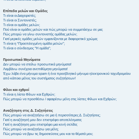
Επίπεδα μελών και Ομάδες
Τι είναι οι Διαχειριστές;
Τι είναι οι Συντονιστές;
Τι είναι οι ομάδες μελών;
Πού είναι οι ομάδες μελών και πώς μπορώ να συμμετάσχω σε μια;
Πώς μπορώ να γίνω συντονιστής ομάδας μελών;
Γιατί μερικές ομάδες μελών εμφανίζονται με διαφορετικό χρώμα;
Τι είναι η “Προεπιλεγμένη ομάδα μελών”;
Τι είναι ο σύνδεσμος "Η ομάδα”;
Προσωπικά Μηνύματα
Δεν μπορώ να στείλω προσωπικά μηνύματα!
Λαμβάνω συνέχεια ανεπιθύμητα μηνύματα!
Έχω λάβει ένα μήνυμα spam ή ένα προσβλητικό μήνυμα ηλεκτρονικού ταχυδρομείου
από κάποιο μέλος του συστήματος συζητήσεων!
Φίλοι και εχθροί
Τι είναι η λίστα Φίλων και Εχθρών;
Πώς μπορώ να προσθέσω / αφαιρέσω μέλη στις λίστες Φίλων και Εχθρών;
Αναζήτηση στις Δ. Συζητήσεις
Πώς μπορώ να αναζητήσω σε μια ή περισσότερες Δ. Συζητήσεις;
Γιατί η αναζήτησή μου δεν επιστρέφει αποτελέσματα;
Γιατί η αναζήτηση μου επιστρέφει μια κενή σελίδα;
Πώς μπορώ να αναζητήσω για μέλη;
Πώς μπορώ να βρω τις δημοσιεύσεις μου και τα θέματά μου;