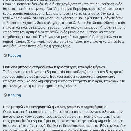
Όταν δημοσιεύετε ένα νέο θέμα ή επεξεργάζεστε την πρώτη δημοσίευση ενός
θέματος, πατήστε στην καρτέλα “Δημιουργία δημοψηφίσματος” κάτω από την
κύρια φόρμα δημοσίευσης. Εάν δεν μπορείτε να το δείτε αυτό, δεν έχετε τα
κατάλληλα δικαιώματα για να δημιουργήσετε δημοψηφίσματα. Εισάγετε έναν
τίτλο και τουλάχιστον δύο επιλογές στα κατάλληλα πεδία, διασφαλίζοντας κάθε
επιλογή να είναι σε ξεχωριστή γραμμή στην περιοχή κειμένου. Μπορείτε επίσης
να ορίσετε τον αριθμό των επιλογών ενός μέλους που μπορεί να επιλέξει
ψηφίζοντας κάτω από “Επιλογές ανά μέλος”, ένα χρονικό όριο ημερών για το
δημοψήφισμα, (0 για χωρίς χρονικό όριο) και τέλος την επιλογή να επιτρέψετε
στα μέλη να τροποποιούν τις ψήφους τους.
Κορυφή
Γιατί δεν μπορώ να προσθέσω περισσότερες επιλογές ψήφων;
Το όριο για τις επιλογές στα δημοψηφίσματα καθορίζεται από τον διαχειριστή
του συστήματος συζητήσεων. Εάν νομίζετε ότι χρειάζονται περισσότερες
επιλογές στο δικό σας δημοψήφισμα από το επιτρεπόμενο όριο, επικοινωνείτε
με τον διαχειριστή του συστήματος συζητήσεων.
Κορυφή
Πώς μπορώ να επεξεργαστώ ή να διαγράψω ένα δημοψήφισμα;
Όπως και στις δημοσιεύσεις, τα δημοψηφίσματα μπορούν να επεξεργαστούν
μόνον από τον συγγραφέα τους, έναν συντονιστή ή έναν διαχειριστή. Για να
επεξεργαστείτε ένα δημοψήφισμα, επεξεργαστείτε την πρώτη δημοσίευση στο
θέμα. Αυτή έχει πάντα συνδεδεμένο το δημοψήφισμα με αυτό. Εάν κανένας δεν
έχει δώσει μια ψήφο, τα μέλη μπορούν να διαγράψουν το δημοψήφισμα ή να