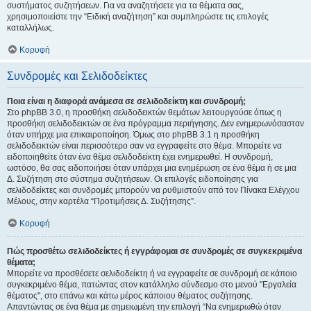
συστήματος συζητήσεων. Για να αναζητήσετε για τα θέματα σας,
χρησιμοποιείστε την “Ειδική αναζήτηση” και συμπληρώστε τις επιλογές
καταλλήλως.
Κορυφή
Συνδρομές και Σελιδοδείκτες
Ποια είναι η διαφορά ανάμεσα σε σελιδοδείκτη και συνδρομή;
Στο phpBB 3.0, η προσθήκη σελιδοδεικτών θεμάτων λειτουργούσε όπως η
προσθήκη σελιδοδεικτών σε ένα πρόγραμμα περιήγησης. Δεν ενημερωνόσασταν
όταν υπήρχε μια επικαιροποίηση. Όμως στο phpBB 3.1 η προσθήκη
σελιδοδεικτών είναι περισσότερο σαν να εγγραφείτε στο θέμα. Μπορείτε να
ειδοποιηθείτε όταν ένα θέμα σελιδοδείκτη έχει ενημερωθεί. Η συνδρομή,
ωστόσο, θα σας ειδοποιήσει όταν υπάρχει μια ενημέρωση σε ένα θέμα ή σε μια
Δ. Συζήτηση στο σύστημα συζητήσεων. Οι επιλογές ειδοποίησης για
σελιδοδείκτες και συνδρομές μπορούν να ρυθμιστούν από τον Πίνακα Ελέγχου
Μέλους, στην καρτέλα “Προτιμήσεις Δ. Συζήτησης”.
Κορυφή
Πώς προσθέτω σελιδοδείκτες ή εγγράφομαι σε συνδρομές σε συγκεκριμένα
θέματα;
Μπορείτε να προσθέσετε σελιδοδείκτη ή να εγγραφείτε σε συνδρομή σε κάποιο
συγκεκριμένο θέμα, πατώντας στον κατάλληλο σύνδεσμο στο μενού "Εργαλεία
θέματος", στο επάνω και κάτω μέρος κάποιου θέματος συζήτησης.
Απαντώντας σε ένα θέμα με σημειωμένη την επιλογή “Να ενημερωθώ όταν