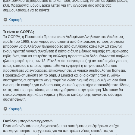
ηλεκτρονικού ταχυδρομείου από και προς άλλα μέλη, ένταξη σε ομάδα μελών,
κλπ. Χρειάζονται μόνο μερικά λεπτά για την εγγραφή σας οπότε σας
συμβουλεύουμε να το κάνετε.
Κορυφή
Τι είναι το COPPA;
Το COPPA, ή Προστασία Προσωπικών Δεδομένων Ανηλίκων στο Διαδίκτυο,
πράξη του 1998, είναι νόμος που απαιτεί από δικτυακούς τόπους οι οποίοι
μπορούν να συλλέγουν πληροφορίες από ανηλίκους κάτω των 13 ετών να
έχουν γραπτή γονική συναίνεση ή κάποια άλλη μέθοδο νομικής επιβεβαίωσης
κηδεμόνα, που να επιτρέπει τη συλλογή προσωπικών δεδομένων από ανήλικο
ηλικίας μικρότερης των 13. Εάν δεν είστε σίγουρος (-η) αν αυτό ισχύει για σας,
όπως κάποιος ο οποίος προσπαθεί να εγγραφεί ή στην ιστοσελίδα που
προσπαθείτε να εγγραφείτε, επικοινωνήστε με νομικό σύμβουλο για βοήθεια.
Παρακαλώ σημειώστε ότι το phpBB Limited και ο ιδιοκτήτης του εν λόγω
συστήματος συζητήσεων δεν μπορεί να δώσει νομική συμβουλή και δεν είναι
ένα σημείο επαφής για ενδοιασμούς νομικού χαρακτήρα οποιουδήποτε είδους,
εκτός από τις περιπτώσεις που περιγράφονται στην ερώτηση “Με ποιόν θα
επικοινωνήσω σχετικά με νομικά ή θέματα κατάχρησης πάνω στο σύστημα
συζητήσεων;”.
Κορυφή
Γιατί δεν μπορώ να εγγραφώ;
Είναι πιθανόν κάποιος διαχειριστής του συστήματος συζητήσεων να έχει
απενεργοποιήσει τις εγγραφές για να αποτρέψει νέους επισκέπτες να