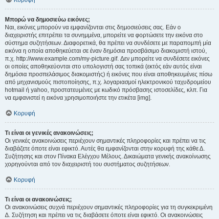
Κορυφή
Μπορώ να δημοσιεύω εικόνες;
Ναι, εικόνες μπορούν να εμφανίζονται στις δημοσιεύσεις σας. Εάν ο
διαχειριστής επιτρέπει τα συνημμένα, μπορείτε να φορτώσετε την εικόνα στο
σύστημα συζητήσεων. Διαφορετικά, θα πρέπει να συνδέσετε με παραπομπή μία
εικόνα η οποία αποθηκεύεται σε έναν δημόσια προσβάσιμο διακομιστή ιστού,
π.χ. http://www.example.com/my-picture.gif. Δεν μπορείτε να συνδέσετε εικόνες
οι οποίες αποθηκεύονται στο υπολογιστή σας τοπικά (εκτός εάν αυτός είναι
δημόσια προσπελάσιμος διακομιστής) ή εικόνες που είναι αποθηκευμένες πίσω
από μηχανισμούς πιστοποίησης, π.χ. λογαριασμοί ηλεκτρονικού ταχυδρομείου
hotmail ή yahoo, προστατευμένες με κωδικό πρόσβασης ιστοσελίδες, κλπ. Για
να εμφανιστεί η εικόνα χρησιμοποιήστε την ετικέτα [img].
Κορυφή
Τι είναι οι γενικές ανακοινώσεις;
Οι γενικές ανακοινώσεις περιέχουν σημαντικές πληροφορίες και πρέπει να τις
διαβάζετε όποτε είναι εφικτό. Αυτές θα εμφανίζονται στην κορυφή της κάθε Δ.
Συζήτησης και στον Πίνακα Ελέγχου Μέλους. Δικαιώματα γενικής ανακοίνωσης
χορηγούνται από τον διαχειριστή του συστήματος συζητήσεων.
Κορυφή
Τι είναι οι ανακοινώσεις;
Οι ανακοινώσεις συχνά περιέχουν σημαντικές πληροφορίες για τη συγκεκριμένη
Δ. Συζήτηση και πρέπει να τις διαβάσετε όποτε είναι εφικτό. Οι ανακοινώσεις