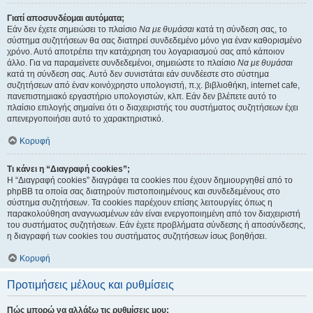
Γιατί αποσυνδέομαι αυτόματα;
Εάν δεν έχετε σημειώσει το πλαίσιο
Να με θυμάσαι
κατά τη σύνδεση σας, το
σύστημα συζητήσεων θα σας διατηρεί συνδεδεμένο μόνο για έναν καθορισμένο
χρόνο. Αυτό αποτρέπει την κατάχρηση του λογαριασμού σας από κάποιον
άλλο. Για να παραμείνετε συνδεδεμένοι, σημειώστε το πλαίσιο
Να με θυμάσαι
κατά τη σύνδεση σας. Αυτό δεν συνιστάται εάν συνδέεστε στο σύστημα
συζητήσεων από έναν κοινόχρηστο υπολογιστή, π.χ. βιβλιοθήκη, internet cafe,
πανεπιστημιακό εργαστήριο υπολογιστών, κλπ. Εάν δεν βλέπετε αυτό το
πλαίσιο επιλογής σημαίνει ότι ο διαχειριστής του συστήματος συζητήσεων έχει
απενεργοποιήσει αυτό το χαρακτηριστικό.
Κορυφή
Τι κάνει η “Διαγραφή cookies”;
Η “Διαγραφή cookies” διαγράφει τα cookies που έχουν δημιουργηθεί από το
phpBB τα οποία σας διατηρούν πιστοποιημένους και συνδεδεμένους στο
σύστημα συζητήσεων. Τα cookies παρέχουν επίσης λειτουργίες όπως η
παρακολούθηση αναγνωσμένων εάν είναι ενεργοποιημένη από τον διαχειριστή
του συστήματος συζητήσεων. Εάν έχετε προβλήματα σύνδεσης ή αποσύνδεσης,
η διαγραφή των cookies του συστήματος συζητήσεων ίσως βοηθήσει.
Κορυφή
Προτιμήσεις μέλους και ρυθμίσεις
Πώς μπορώ να αλλάξω τις ρυθμίσεις μου;