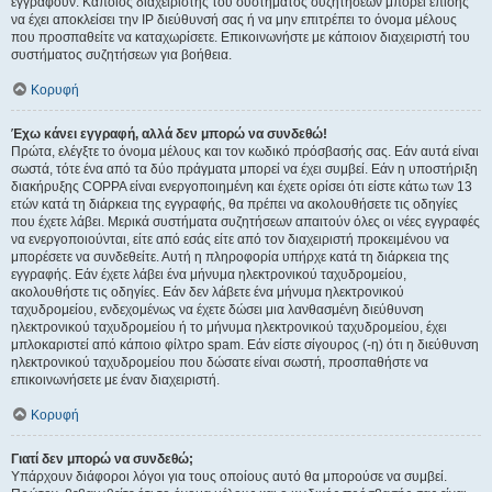
εγγραφούν. Κάποιος διαχειριστής του συστήματος συζητήσεων μπορεί επίσης
να έχει αποκλείσει την IP διεύθυνσή σας ή να μην επιτρέπει το όνομα μέλους
που προσπαθείτε να καταχωρίσετε. Επικοινωνήστε με κάποιον διαχειριστή του
συστήματος συζητήσεων για βοήθεια.
Κορυφή
Έχω κάνει εγγραφή, αλλά δεν μπορώ να συνδεθώ!
Πρώτα, ελέγξτε το όνομα μέλους και τον κωδικό πρόσβασής σας. Εάν αυτά είναι
σωστά, τότε ένα από τα δύο πράγματα μπορεί να έχει συμβεί. Εάν η υποστήριξη
διακήρυξης COPPA είναι ενεργοποιημένη και έχετε ορίσει ότι είστε κάτω των 13
ετών κατά τη διάρκεια της εγγραφής, θα πρέπει να ακολουθήσετε τις οδηγίες
που έχετε λάβει. Μερικά συστήματα συζητήσεων απαιτούν όλες οι νέες εγγραφές
να ενεργοποιούνται, είτε από εσάς είτε από τον διαχειριστή προκειμένου να
μπορέσετε να συνδεθείτε. Αυτή η πληροφορία υπήρχε κατά τη διάρκεια της
εγγραφής. Εάν έχετε λάβει ένα μήνυμα ηλεκτρονικού ταχυδρομείου,
ακολουθήστε τις οδηγίες. Εάν δεν λάβετε ένα μήνυμα ηλεκτρονικού
ταχυδρομείου, ενδεχομένως να έχετε δώσει μια λανθασμένη διεύθυνση
ηλεκτρονικού ταχυδρομείου ή το μήνυμα ηλεκτρονικού ταχυδρομείου, έχει
μπλοκαριστεί από κάποιο φίλτρο spam. Εάν είστε σίγουρος (-η) ότι η διεύθυνση
ηλεκτρονικού ταχυδρομείου που δώσατε είναι σωστή, προσπαθήστε να
επικοινωνήσετε με έναν διαχειριστή.
Κορυφή
Γιατί δεν μπορώ να συνδεθώ;
Υπάρχουν διάφοροι λόγοι για τους οποίους αυτό θα μπορούσε να συμβεί.