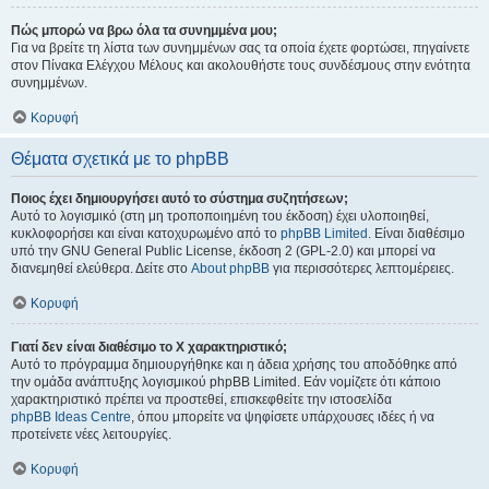
Πώς μπορώ να βρω όλα τα συνημμένα μου;
Για να βρείτε τη λίστα των συνημμένων σας τα οποία έχετε φορτώσει, πηγαίνετε
στον Πίνακα Ελέγχου Μέλους και ακολουθήστε τους συνδέσμους στην ενότητα
συνημμένων.
Κορυφή
Θέματα σχετικά με το phpBB
Ποιος έχει δημιουργήσει αυτό το σύστημα συζητήσεων;
Αυτό το λογισμικό (στη μη τροποποιημένη του έκδοση) έχει υλοποιηθεί,
κυκλοφορήσει και είναι κατοχυρωμένο από το
phpBB Limited
. Είναι διαθέσιμο
υπό την GNU General Public License, έκδοση 2 (GPL-2.0) και μπορεί να
διανεμηθεί ελεύθερα. Δείτε στο
About phpBB
για περισσότερες λεπτομέρειες.
Κορυφή
Γιατί δεν είναι διαθέσιμο το Χ χαρακτηριστικό;
Αυτό το πρόγραμμα δημιουργήθηκε και η άδεια χρήσης του αποδόθηκε από
την ομάδα ανάπτυξης λογισμικού phpBB Limited. Εάν νομίζετε ότι κάποιο
χαρακτηριστικό πρέπει να προστεθεί, επισκεφθείτε την ιστοσελίδα
phpBB Ideas Centre
, όπου μπορείτε να ψηφίσετε υπάρχουσες ιδέες ή να
προτείνετε νέες λειτουργίες.
Κορυφή