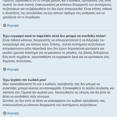
Πρώτον, βεβαιωθείτε ότι το όνομα μέλους και ο κωδικός πρόσβασής σας είναι
σωστά. Αν είναι σωστά, επικοινωνήστε με κάποιον διαχειριστή του συστήματος
συζητήσεων για να βεβαιωθείτε ότι δεν έχετε απαγορευθεί. Είναι επίσης πιθανό
ο ιδιοκτήτης της ιστοσελίδας να έχει κάποιο σφάλμα στις ρυθμίσεις και να
χρειάζεται να το διορθώσει.
Κορυφή
Έχω εγγραφεί κατά το παρελθόν αλλά δεν μπορώ να συνδεθώ πλέον!
Είναι πιθανό κάποιος διαχειριστής να απενεργοποίησε ή να διέγραψε τον
λογαριασμό σας για κάποιο λόγο. Επίσης, πολλά συστήματα συζητήσεων
απομακρύνουν μέλη περιοδικά που δεν έχουν δημοσιεύσει μηνύματα για
μεγάλο χρονικό διάστημα για να μειώσουν το μέγεθος της βάσης δεδομένων.
Εάν αυτό συμβαίνει, προσπαθήστε να εγγραφείτε ξανά και να εμπλακείτε στις
δημόσιες συζητήσεις.
Κορυφή
Έχω ξεχάσει τον κωδικό μου!
Μην πανικοβάλλεστε! Αν και ο κωδικός πρόσβασής σας δεν μπορεί να
ανακτηθεί, μπορεί εύκολα να επαναφερθεί. Επισκεφθείτε τη σελίδα σύνδεσης και
πατήστε στο
Ξέχασα τον κωδικό μου
. Ακολουθήστε τις οδηγίες και θα είστε σε
θέση να συνδεθείτε πάλι σύντομα.
Ωστόσο, αν δεν είστε σε θέση να επαναφέρετε τον κωδικό πρόσβασής σας,
επικοινωνήστε με κάποιον διαχειριστή του συστήματος συζητήσεων.
Κορυφή