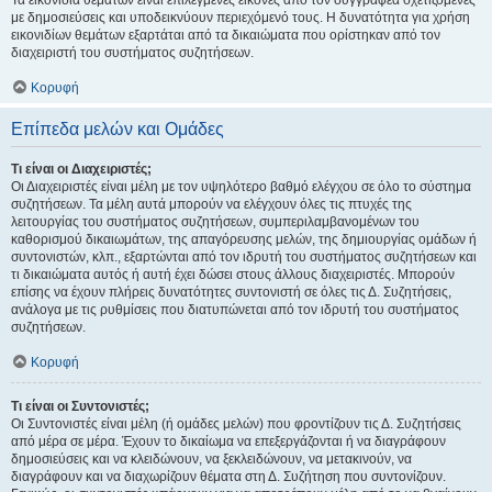
Τα εικονίδια θεμάτων είναι επιλεγμένες εικόνες από τον συγγραφέα σχετιζόμενες
με δημοσιεύσεις και υποδεικνύουν περιεχόμενό τους. Η δυνατότητα για χρήση
εικονιδίων θεμάτων εξαρτάται από τα δικαιώματα που ορίστηκαν από τον
διαχειριστή του συστήματος συζητήσεων.
Κορυφή
Επίπεδα μελών και Ομάδες
Τι είναι οι Διαχειριστές;
Οι Διαχειριστές είναι μέλη με τον υψηλότερο βαθμό ελέγχου σε όλο το σύστημα
συζητήσεων. Τα μέλη αυτά μπορούν να ελέγχουν όλες τις πτυχές της
λειτουργίας του συστήματος συζητήσεων, συμπεριλαμβανομένων του
καθορισμού δικαιωμάτων, της απαγόρευσης μελών, της δημιουργίας ομάδων ή
συντονιστών, κλπ., εξαρτώνται από τον ιδρυτή του συστήματος συζητήσεων και
τι δικαιώματα αυτός ή αυτή έχει δώσει στους άλλους διαχειριστές. Μπορούν
επίσης να έχουν πλήρεις δυνατότητες συντονιστή σε όλες τις Δ. Συζητήσεις,
ανάλογα με τις ρυθμίσεις που διατυπώνεται από τον ιδρυτή του συστήματος
συζητήσεων.
Κορυφή
Τι είναι οι Συντονιστές;
Οι Συντονιστές είναι μέλη (ή ομάδες μελών) που φροντίζουν τις Δ. Συζητήσεις
από μέρα σε μέρα. Έχουν το δικαίωμα να επεξεργάζονται ή να διαγράφουν
δημοσιεύσεις και να κλειδώνουν, να ξεκλειδώνουν, να μετακινούν, να
διαγράφουν και να διαχωρίζουν θέματα στη Δ. Συζήτηση που συντονίζουν.