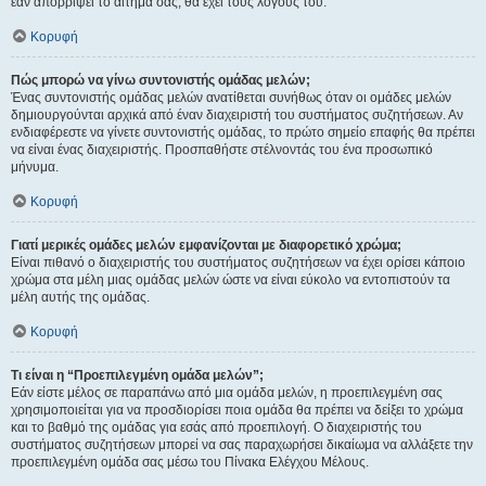
εάν απορρίψει το αίτημα σας, θα έχει τους λόγους του.
Κορυφή
Πώς μπορώ να γίνω συντονιστής ομάδας μελών;
Ένας συντονιστής ομάδας μελών ανατίθεται συνήθως όταν οι ομάδες μελών
δημιουργούνται αρχικά από έναν διαχειριστή του συστήματος συζητήσεων. Αν
ενδιαφέρεστε να γίνετε συντονιστής ομάδας, το πρώτο σημείο επαφής θα πρέπει
να είναι ένας διαχειριστής. Προσπαθήστε στέλνοντάς του ένα προσωπικό
μήνυμα.
Κορυφή
Γιατί μερικές ομάδες μελών εμφανίζονται με διαφορετικό χρώμα;
Είναι πιθανό ο διαχειριστής του συστήματος συζητήσεων να έχει ορίσει κάποιο
χρώμα στα μέλη μιας ομάδας μελών ώστε να είναι εύκολο να εντοπιστούν τα
μέλη αυτής της ομάδας.
Κορυφή
Τι είναι η “Προεπιλεγμένη ομάδα μελών”;
Εάν είστε μέλος σε παραπάνω από μια ομάδα μελών, η προεπιλεγμένη σας
χρησιμοποιείται για να προσδιορίσει ποια ομάδα θα πρέπει να δείξει το χρώμα
και το βαθμό της ομάδας για εσάς από προεπιλογή. Ο διαχειριστής του
συστήματος συζητήσεων μπορεί να σας παραχωρήσει δικαίωμα να αλλάξετε την
προεπιλεγμένη ομάδα σας μέσω του Πίνακα Ελέγχου Μέλους.