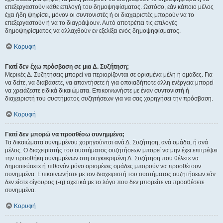
επεξεργαστούν κάθε επιλογή του δημοψηφίσματος. Ωστόσο, εάν κάποιο μέλος
έχει ήδη ψηφίσει, μόνον οι συντονιστές ή οι διαχειριστές μπορούν να το
επεξεργαστούν ή να το διαγράψουν. Αυτό αποτρέπει τις επιλογές
δημοψηφίσματος να αλλαχθούν εν εξελίξει ενός δημοψηφίσματος.
Κορυφή
Γιατί δεν έχω πρόσβαση σε μια Δ. Συζήτηση;
Μερικές Δ. Συζητήσεις μπορεί να περιορίζονται σε ορισμένα μέλη ή ομάδες. Για
να δείτε, να διαβάσετε, να απαντήσετε ή για οποιαδήποτε άλλη ενέργεια μπορεί
να χρειάζεστε ειδικά δικαιώματα. Επικοινωνήστε με έναν συντονιστή ή
διαχειριστή του συστήματος συζητήσεων για να σας χορηγήσει την πρόσβαση.
Κορυφή
Γιατί δεν μπορώ να προσθέσω συνημμένα;
Τα δικαιώματα συνημμένου χορηγούνται ανά Δ. Συζήτηση, ανά ομάδα, ή ανά
μέλος. Ο διαχειριστής του συστήματος συζητήσεων μπορεί να μην έχει επιτρέψει
την προσθήκη συνημμένων στη συγκεκριμένη Δ. Συζήτηση που θέλετε να
δημοσιεύσετε ή πιθανόν μόνο ορισμένες ομάδες μπορούν να προσθέτουν
συνημμένα. Επικοινωνήστε με τον διαχειριστή του συστήματος συζητήσεων εάν
δεν είστε σίγουρος (-η) σχετικά με το λόγο που δεν μπορείτε να προσθέσετε
συνημμένα.
Κορυφή