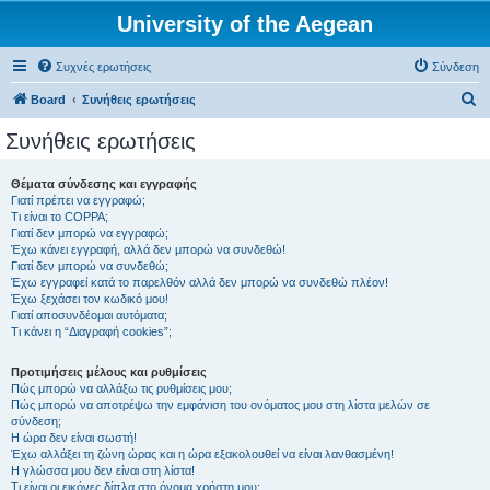
University of the Aegean
Συχνές ερωτήσεις
Σύνδεση
Α
Board
Συνήθεις ερωτήσεις
ν
Συνήθεις ερωτήσεις
α
ζ
Θέματα σύνδεσης και εγγραφής
Γιατί πρέπει να εγγραφώ;
ή
Τι είναι το COPPA;
τ
Γιατί δεν μπορώ να εγγραφώ;
Έχω κάνει εγγραφή, αλλά δεν μπορώ να συνδεθώ!
η
Γιατί δεν μπορώ να συνδεθώ;
Έχω εγγραφεί κατά το παρελθόν αλλά δεν μπορώ να συνδεθώ πλέον!
σ
Έχω ξεχάσει τον κωδικό μου!
η
Γιατί αποσυνδέομαι αυτόματα;
Τι κάνει η “Διαγραφή cookies”;
Προτιμήσεις μέλους και ρυθμίσεις
Πώς μπορώ να αλλάξω τις ρυθμίσεις μου;
Πώς μπορώ να αποτρέψω την εμφάνιση του ονόματος μου στη λίστα μελών σε
σύνδεση;
Η ώρα δεν είναι σωστή!
Έχω αλλάξει τη ζώνη ώρας και η ώρα εξακολουθεί να είναι λανθασμένη!
Η γλώσσα μου δεν είναι στη λίστα!
Τι είναι οι εικόνες δίπλα στο όνομα χρήστη μου;