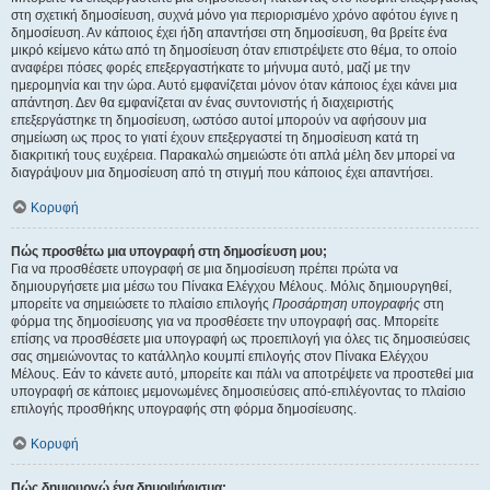
στη σχετική δημοσίευση, συχνά μόνο για περιορισμένο χρόνο αφότου έγινε η
δημοσίευση. Αν κάποιος έχει ήδη απαντήσει στη δημοσίευση, θα βρείτε ένα
μικρό κείμενο κάτω από τη δημοσίευση όταν επιστρέψετε στο θέμα, το οποίο
αναφέρει πόσες φορές επεξεργαστήκατε το μήνυμα αυτό, μαζί με την
ημερομηνία και την ώρα. Αυτό εμφανίζεται μόνον όταν κάποιος έχει κάνει μια
απάντηση. Δεν θα εμφανίζεται αν ένας συντονιστής ή διαχειριστής
επεξεργάστηκε τη δημοσίευση, ωστόσο αυτοί μπορούν να αφήσουν μια
σημείωση ως προς το γιατί έχουν επεξεργαστεί τη δημοσίευση κατά τη
διακριτική τους ευχέρεια. Παρακαλώ σημειώστε ότι απλά μέλη δεν μπορεί να
διαγράψουν μια δημοσίευση από τη στιγμή που κάποιος έχει απαντήσει.
Κορυφή
Πώς προσθέτω μια υπογραφή στη δημοσίευση μου;
Για να προσθέσετε υπογραφή σε μια δημοσίευση πρέπει πρώτα να
δημιουργήσετε μια μέσω του Πίνακα Ελέγχου Μέλους. Μόλις δημιουργηθεί,
μπορείτε να σημειώσετε το πλαίσιο επιλογής
Προσάρτηση υπογραφής
στη
φόρμα της δημοσίευσης για να προσθέσετε την υπογραφή σας. Μπορείτε
επίσης να προσθέσετε μια υπογραφή ως προεπιλογή για όλες τις δημοσιεύσεις
σας σημειώνοντας το κατάλληλο κουμπί επιλογής στον Πίνακα Ελέγχου
Μέλους. Εάν το κάνετε αυτό, μπορείτε και πάλι να αποτρέψετε να προστεθεί μια
υπογραφή σε κάποιες μεμονωμένες δημοσιεύσεις από-επιλέγοντας το πλαίσιο
επιλογής προσθήκης υπογραφής στη φόρμα δημοσίευσης.
Κορυφή
Πώς δημιουργώ ένα δημοψήφισμα;