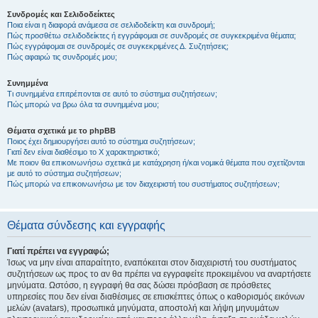
Συνδρομές και Σελιδοδείκτες
Ποια είναι η διαφορά ανάμεσα σε σελιδοδείκτη και συνδρομή;
Πώς προσθέτω σελιδοδείκτες ή εγγράφομαι σε συνδρομές σε συγκεκριμένα θέματα;
Πώς εγγράφομαι σε συνδρομές σε συγκεκριμένες Δ. Συζητήσεις;
Πώς αφαιρώ τις συνδρομές μου;
Συνημμένα
Τι συνημμένα επιτρέπονται σε αυτό το σύστημα συζητήσεων;
Πώς μπορώ να βρω όλα τα συνημμένα μου;
Θέματα σχετικά με το phpBB
Ποιος έχει δημιουργήσει αυτό το σύστημα συζητήσεων;
Γιατί δεν είναι διαθέσιμο το Χ χαρακτηριστικό;
Με ποιον θα επικοινωνήσω σχετικά με κατάχρηση ή/και νομικά θέματα που σχετίζονται
με αυτό το σύστημα συζητήσεων;
Πώς μπορώ να επικοινωνήσω με τον διαχειριστή του συστήματος συζητήσεων;
Θέματα σύνδεσης και εγγραφής
Γιατί πρέπει να εγγραφώ;
Ίσως να μην είναι απαραίτητο, εναπόκειται στον διαχειριστή του συστήματος
συζητήσεων ως προς το αν θα πρέπει να εγγραφείτε προκειμένου να αναρτήσετε
μηνύματα. Ωστόσο, η εγγραφή θα σας δώσει πρόσβαση σε πρόσθετες
υπηρεσίες που δεν είναι διαθέσιμες σε επισκέπτες όπως ο καθορισμός εικόνων
μελών (avatars), προσωπικά μηνύματα, αποστολή και λήψη μηνυμάτων