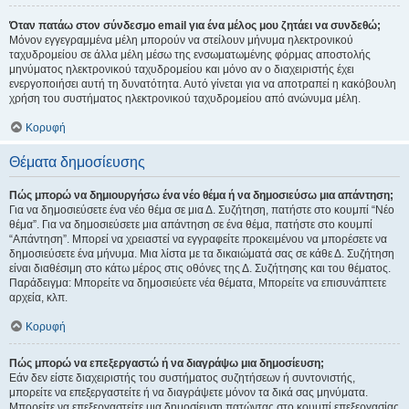
Όταν πατάω στον σύνδεσμο email για ένα μέλος μου ζητάει να συνδεθώ;
Μόνον εγγεγραμμένα μέλη μπορούν να στείλουν μήνυμα ηλεκτρονικού
ταχυδρομείου σε άλλα μέλη μέσω της ενσωματωμένης φόρμας αποστολής
μηνύματος ηλεκτρονικού ταχυδρομείου και μόνο αν ο διαχειριστής έχει
ενεργοποιήσει αυτή τη δυνατότητα. Αυτό γίνεται για να αποτραπεί η κακόβουλη
χρήση του συστήματος ηλεκτρονικού ταχυδρομείου από ανώνυμα μέλη.
Κορυφή
Θέματα δημοσίευσης
Πώς μπορώ να δημιουργήσω ένα νέο θέμα ή να δημοσιεύσω μια απάντηση;
Για να δημοσιεύσετε ένα νέο θέμα σε μια Δ. Συζήτηση, πατήστε στο κουμπί “Νέο
θέμα”. Για να δημοσιεύσετε μια απάντηση σε ένα θέμα, πατήστε στο κουμπί
“Απάντηση”. Μπορεί να χρειαστεί να εγγραφείτε προκειμένου να μπορέσετε να
δημοσιεύσετε ένα μήνυμα. Μια λίστα με τα δικαιώματά σας σε κάθε Δ. Συζήτηση
είναι διαθέσιμη στο κάτω μέρος στις οθόνες της Δ. Συζήτησης και του θέματος.
Παράδειγμα: Μπορείτε να δημοσιεύετε νέα θέματα, Μπορείτε να επισυνάπτετε
αρχεία, κλπ.
Κορυφή
Πώς μπορώ να επεξεργαστώ ή να διαγράψω μια δημοσίευση;
Εάν δεν είστε διαχειριστής του συστήματος συζητήσεων ή συντονιστής,
μπορείτε να επεξεργαστείτε ή να διαγράψετε μόνον τα δικά σας μηνύματα.
Μπορείτε να επεξεργαστείτε μια δημοσίευση πατώντας στο κουμπί επεξεργασίας