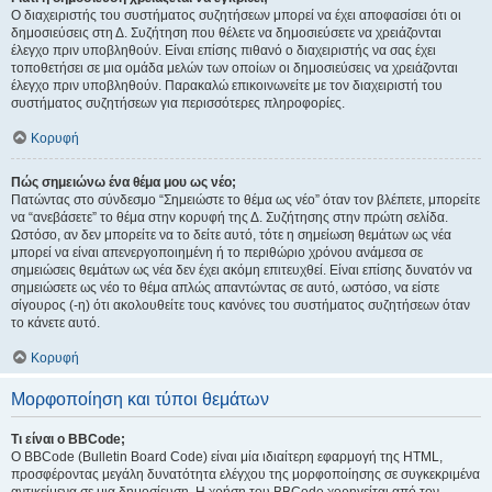
Ο διαχειριστής του συστήματος συζητήσεων μπορεί να έχει αποφασίσει ότι οι
δημοσιεύσεις στη Δ. Συζήτηση που θέλετε να δημοσιεύσετε να χρειάζονται
έλεγχο πριν υποβληθούν. Είναι επίσης πιθανό ο διαχειριστής να σας έχει
τοποθετήσει σε μια ομάδα μελών των οποίων οι δημοσιεύσεις να χρειάζονται
έλεγχο πριν υποβληθούν. Παρακαλώ επικοινωνείτε με τον διαχειριστή του
συστήματος συζητήσεων για περισσότερες πληροφορίες.
Κορυφή
Πώς σημειώνω ένα θέμα μου ως νέο;
Πατώντας στο σύνδεσμο “Σημειώστε το θέμα ως νέο” όταν τον βλέπετε, μπορείτε
να “ανεβάσετε” το θέμα στην κορυφή της Δ. Συζήτησης στην πρώτη σελίδα.
Ωστόσο, αν δεν μπορείτε να το δείτε αυτό, τότε η σημείωση θεμάτων ως νέα
μπορεί να είναι απενεργοποιημένη ή το περιθώριο χρόνου ανάμεσα σε
σημειώσεις θεμάτων ως νέα δεν έχει ακόμη επιτευχθεί. Είναι επίσης δυνατόν να
σημειώσετε ως νέο το θέμα απλώς απαντώντας σε αυτό, ωστόσο, να είστε
σίγουρος (-η) ότι ακολουθείτε τους κανόνες του συστήματος συζητήσεων όταν
το κάνετε αυτό.
Κορυφή
Μορφοποίηση και τύποι θεμάτων
Τι είναι ο BBCode;
Ο BBCode (Bulletin Board Code) είναι μία ιδιαίτερη εφαρμογή της HTML,
προσφέροντας μεγάλη δυνατότητα ελέγχου της μορφοποίησης σε συγκεκριμένα