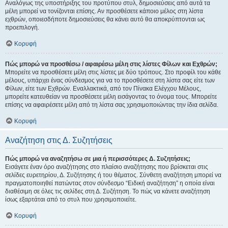
Αναλόγως της υποστήριξης του προτύπου στυλ, δημοσιεύσεις από αυτά τα
μέλη μπορεί να τονίζονται επίσης. Αν προσθέσετε κάποιο μέλος στη λίστα
εχθρών, οποιεσδήποτε δημοσιεύσεις θα κάνει αυτό θα αποκρύπτονται ως
προεπιλογή.
Κορυφή
Πώς μπορώ να προσθέσω / αφαιρέσω μέλη στις λίστες Φίλων και Εχθρών;
Μπορείτε να προσθέσετε μέλη στις λίστες με δύο τρόπους. Στο προφίλ του κάθε
μέλους, υπάρχει ένας σύνδεσμος για να το προσθέσετε στη λίστα σας είτε των
Φίλων, είτε των Εχθρών. Εναλλακτικά, από τον Πίνακα Ελέγχου Μέλους,
μπορείτε κατευθείαν να προσθέσετε μέλη εισάγοντας το όνομα τους. Μπορείτε
επίσης να αφαιρέσετε μέλη από τη λίστα σας χρησιμοποιώντας την ίδια σελίδα.
Κορυφή
Αναζήτηση στις Δ. Συζητήσεις
Πώς μπορώ να αναζητήσω σε μια ή περισσότερες Δ. Συζητήσεις;
Εισάγετε έναν όρο αναζήτησης στο πλαίσιο αναζήτησης που βρίσκεται στις
σελίδες ευρετηρίου, Δ. Συζήτησης ή του θέματος. Σύνθετη αναζήτηση μπορεί να
πραγματοποιηθεί πατώντας στον σύνδεσμο “Ειδική αναζήτηση” η οποία είναι
διαθέσιμη σε όλες τις σελίδες στη Δ. Συζήτηση. Το πώς να κάνετε αναζήτηση
ίσως εξαρτάται από το στυλ που χρησιμοποιείτε.
Κορυφή