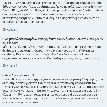
Εάν είστε εγγεγραμμένο μέλος, όλες οι ρυθμίσεις σας αποθηκεύονται στη βάση
δεδομένων του συστήματος συζητήσεων. Για να τις αλλάξετε, επισκεφθείτε τον
Πίνακα Ελέγχου Μέλους. Ένας σύνδεσμος μπορεί συνήθως να βρεθεί πατώντας
στο όνομα μέλους σας στην κορυφή των περισσότερων σελίδων του
συστήματος συζητήσεων. Αυτό το σύστημα θα σας επιτρέψει να αλλάξετε τις
ρυθμίσεις και τις προτιμήσεις σας.
Κορυφή
Πώς μπορώ να αποτρέψω την εμφάνιση του ονόματος μου στη λίστα μελών
σε σύνδεση;
Μέσα στον Πίνακα Ελέγχου Μέλους, στην καρτέλα “Προτιμήσεις Δ. Συζήτησης”,
θα βρείτε την επιλογή
Απόκρυψη των στοιχείων μου κατά τη διάρκεια της
σύνδεσης
. Ενεργοποιήστε αυτή την επιλογή και θα είστε ορατοί μόνο σε
διαχειριστές, συντονιστές και εσάς. Θα υπολογίζεστε ως μέλος με απόκρυψη.
Κορυφή
Η ώρα δεν είναι σωστή!
Είναι πιθανό η ώρα που εμφανίζεται να είναι από διαφορετική ζώνης ώρας από
αυτή στην οποία βρίσκεστε. Εάν αυτή είναι η περίπτωση, επισκεφθείτε τον
Πίνακα Ελέγχου Μέλους και αλλάξτε τη ζώνη ώρας για να ταιριάζει στην περιοχή
σας, π.χ. Λονδίνο, Παρίσι, Νέα Υόρκη, Σίδνεϋ, κλπ. Παρακαλώ σημειώστε ότι η
αλλαγή της ζώνης ώρας, όπως και οι περισσότερες ρυθμίσεις, μπορούν να
γίνουν μόνον από εγγεγραμμένα μέλη. Εάν δεν έχετε εγγραφεί, αυτή είναι μια
καλή ευκαιρία για να το κάνετε.