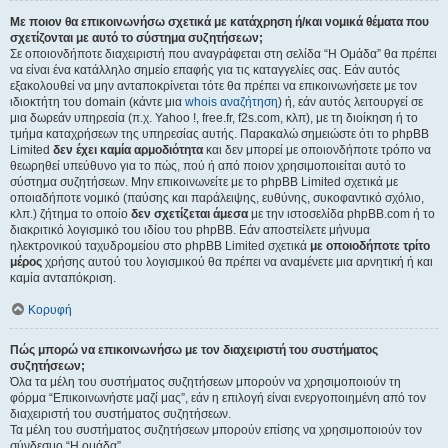
Με ποιον θα επικοινωνήσω σχετικά με κατάχρηση ή/και νομικά θέματα που
σχετίζονται με αυτό το σύστημα συζητήσεων;
Σε οποιονδήποτε διαχειριστή που αναγράφεται στη σελίδα “Η Ομάδα” θα πρέπει
να είναι ένα κατάλληλο σημείο επαφής για τις καταγγελίες σας. Εάν αυτός
εξακολουθεί να μην ανταποκρίνεται τότε θα πρέπει να επικοινωνήσετε με τον
ιδιοκτήτη του domain (κάντε μια
whois αναζήτηση
) ή, εάν αυτός λειτουργεί σε
μια δωρεάν υπηρεσία (π.χ. Yahoo !, free.fr, f2s.com, κλπ), με τη διοίκηση ή το
τμήμα καταχρήσεων της υπηρεσίας αυτής. Παρακαλώ σημειώστε ότι το phpBB
Limited
δεν έχει καμία αρμοδιότητα
και δεν μπορεί με οποιονδήποτε τρόπο να
θεωρηθεί υπεύθυνο για το πώς, πού ή από ποιον χρησιμοποιείται αυτό το
σύστημα συζητήσεων. Μην επικοινωνείτε με το phpBB Limited σχετικά με
οποιαδήποτε νομικό (παύσης και παράλειψης, ευθύνης, συκοφαντικό σχόλιο,
κλπ.) ζήτημα το οποίο
δεν σχετίζεται άμεσα
με την ιστοσελίδα phpBB.com ή το
διακριτικό λογισμικό του ιδίου του phpBB. Εάν αποστείλετε μήνυμα
ηλεκτρονικού ταχυδρομείου στο phpBB Limited σχετικά
με οποιοδήποτε τρίτο
μέρος
χρήσης αυτού του λογισμικού θα πρέπει να αναμένετε μια αρνητική ή και
καμία ανταπόκριση.
Κορυφή
Πώς μπορώ να επικοινωνήσω με τον διαχειριστή του συστήματος
συζητήσεων;
Όλα τα μέλη του συστήματος συζητήσεων μπορούν να χρησιμοποιούν τη
φόρμα “Επικοινωνήστε μαζί μας”, εάν η επιλογή είναι ενεργοποιημένη από τον
διαχειριστή του συστήματος συζητήσεων.
Τα μέλη του συστήματος συζητήσεων μπορούν επίσης να χρησιμοποιούν τον
σύνδεσμο “Η ομάδα”.