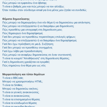
Πώς μπορώ να εμφανίσω ένα άβαταρ;
Τι είναι ο βαθμός μου και πώς μπορώ να τον αλλάξω;
Όταν πατάω στον σύνδεσμο email για ένα μέλος μου ζητάει να συνδεθώ;
Θέματα δημοσίευσης
Πώς μπορώ να δημιουργήσω ένα νέο θέμα ή να δημοσιεύσω μια απάντηση;
Πώς μπορώ να επεξεργαστώ ή να διαγράψω μια δημοσίευση;
Πώς προσθέτω μια υπογραφή στη δημοσίευση μου;
Πώς δημιουργώ ένα δημοψήφισμα;
Γιατί δεν μπορώ να προσθέσω περισσότερες επιλογές ψήφων;
Πώς μπορώ να επεξεργαστώ ή να διαγράψω ένα δημοψήφισμα;
Γιατί δεν έχω πρόσβαση σε μια Δ. Συζήτηση;
Γιατί δεν μπορώ να προσθέσω συνημμένα;
Γιατί έχω λάβει μια προειδοποίηση;
Πώς μπορώ να αναφέρω δημοσιεύσεις σε έναν συντονιστή;
Τι είναι το κουμπί “Αποθήκευση” στη δημοσίευση θέματος;
Γιατί η δημοσίευση χρειάζεται να εγκριθεί;
Πώς σημειώνω ένα θέμα μου ως νέο;
Μορφοποίηση και τύποι θεμάτων
Τι είναι ο BBCode;
Μπορώ να χρησιμοποιήσω HTML;
Τι είναι τα Smilies;
Μπορώ να δημοσιεύω εικόνες;
Τι είναι οι γενικές ανακοινώσεις;
Τι είναι οι ανακοινώσεις;
Τι είναι τα επισημασμένα θέματα;
Τι είναι τα κλειδωμένα θέματα;
Τι είναι τα εικονίδια θεμάτων;