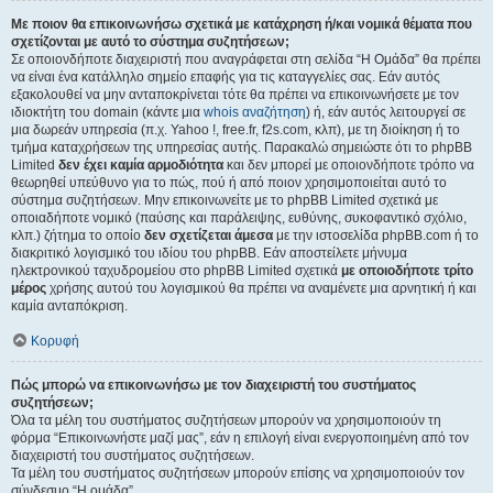
Με ποιον θα επικοινωνήσω σχετικά με κατάχρηση ή/και νομικά θέματα που
σχετίζονται με αυτό το σύστημα συζητήσεων;
Σε οποιονδήποτε διαχειριστή που αναγράφεται στη σελίδα “Η Ομάδα” θα πρέπει
να είναι ένα κατάλληλο σημείο επαφής για τις καταγγελίες σας. Εάν αυτός
εξακολουθεί να μην ανταποκρίνεται τότε θα πρέπει να επικοινωνήσετε με τον
ιδιοκτήτη του domain (κάντε μια
whois αναζήτηση
) ή, εάν αυτός λειτουργεί σε
μια δωρεάν υπηρεσία (π.χ. Yahoo !, free.fr, f2s.com, κλπ), με τη διοίκηση ή το
τμήμα καταχρήσεων της υπηρεσίας αυτής. Παρακαλώ σημειώστε ότι το phpBB
Limited
δεν έχει καμία αρμοδιότητα
και δεν μπορεί με οποιονδήποτε τρόπο να
θεωρηθεί υπεύθυνο για το πώς, πού ή από ποιον χρησιμοποιείται αυτό το
σύστημα συζητήσεων. Μην επικοινωνείτε με το phpBB Limited σχετικά με
οποιαδήποτε νομικό (παύσης και παράλειψης, ευθύνης, συκοφαντικό σχόλιο,
κλπ.) ζήτημα το οποίο
δεν σχετίζεται άμεσα
με την ιστοσελίδα phpBB.com ή το
διακριτικό λογισμικό του ιδίου του phpBB. Εάν αποστείλετε μήνυμα
ηλεκτρονικού ταχυδρομείου στο phpBB Limited σχετικά
με οποιοδήποτε τρίτο
μέρος
χρήσης αυτού του λογισμικού θα πρέπει να αναμένετε μια αρνητική ή και
καμία ανταπόκριση.
Κορυφή
Πώς μπορώ να επικοινωνήσω με τον διαχειριστή του συστήματος
συζητήσεων;
Όλα τα μέλη του συστήματος συζητήσεων μπορούν να χρησιμοποιούν τη
φόρμα “Επικοινωνήστε μαζί μας”, εάν η επιλογή είναι ενεργοποιημένη από τον
διαχειριστή του συστήματος συζητήσεων.
Τα μέλη του συστήματος συζητήσεων μπορούν επίσης να χρησιμοποιούν τον
σύνδεσμο “Η ομάδα”.