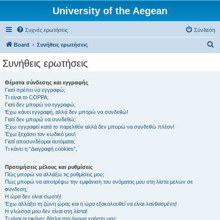
University of the Aegean
Συχνές ερωτήσεις
Σύνδεση
Α
Board
Συνήθεις ερωτήσεις
ν
Συνήθεις ερωτήσεις
α
ζ
Θέματα σύνδεσης και εγγραφής
Γιατί πρέπει να εγγραφώ;
ή
Τι είναι το COPPA;
τ
Γιατί δεν μπορώ να εγγραφώ;
Έχω κάνει εγγραφή, αλλά δεν μπορώ να συνδεθώ!
η
Γιατί δεν μπορώ να συνδεθώ;
Έχω εγγραφεί κατά το παρελθόν αλλά δεν μπορώ να συνδεθώ πλέον!
σ
Έχω ξεχάσει τον κωδικό μου!
η
Γιατί αποσυνδέομαι αυτόματα;
Τι κάνει η “Διαγραφή cookies”;
Προτιμήσεις μέλους και ρυθμίσεις
Πώς μπορώ να αλλάξω τις ρυθμίσεις μου;
Πώς μπορώ να αποτρέψω την εμφάνιση του ονόματος μου στη λίστα μελών σε
σύνδεση;
Η ώρα δεν είναι σωστή!
Έχω αλλάξει τη ζώνη ώρας και η ώρα εξακολουθεί να είναι λανθασμένη!
Η γλώσσα μου δεν είναι στη λίστα!
Τι είναι οι εικόνες δίπλα στο όνομα χρήστη μου;