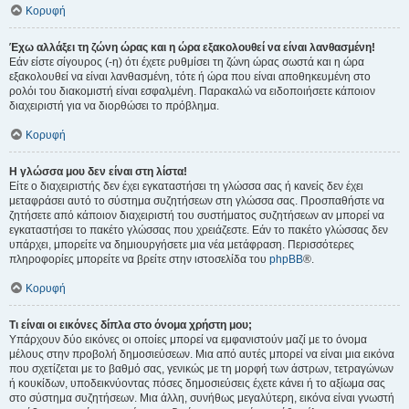
Κορυφή
Έχω αλλάξει τη ζώνη ώρας και η ώρα εξακολουθεί να είναι λανθασμένη!
Εάν είστε σίγουρος (-η) ότι έχετε ρυθμίσει τη ζώνη ώρας σωστά και η ώρα
εξακολουθεί να είναι λανθασμένη, τότε ή ώρα που είναι αποθηκευμένη στο
ρολόι του διακομιστή είναι εσφαλμένη. Παρακαλώ να ειδοποιήσετε κάποιον
διαχειριστή για να διορθώσει το πρόβλημα.
Κορυφή
Η γλώσσα μου δεν είναι στη λίστα!
Είτε ο διαχειριστής δεν έχει εγκαταστήσει τη γλώσσα σας ή κανείς δεν έχει
μεταφράσει αυτό το σύστημα συζητήσεων στη γλώσσα σας. Προσπαθήστε να
ζητήσετε από κάποιον διαχειριστή του συστήματος συζητήσεων αν μπορεί να
εγκαταστήσει το πακέτο γλώσσας που χρειάζεστε. Εάν το πακέτο γλώσσας δεν
υπάρχει, μπορείτε να δημιουργήσετε μια νέα μετάφραση. Περισσότερες
πληροφορίες μπορείτε να βρείτε στην ιστοσελίδα του
phpBB
®.
Κορυφή
Τι είναι οι εικόνες δίπλα στο όνομα χρήστη μου;
Υπάρχουν δύο εικόνες οι οποίες μπορεί να εμφανιστούν μαζί με το όνομα
μέλους στην προβολή δημοσιεύσεων. Μια από αυτές μπορεί να είναι μια εικόνα
που σχετίζεται με το βαθμό σας, γενικώς με τη μορφή των άστρων, τετραγώνων
ή κουκίδων, υποδεικνύοντας πόσες δημοσιεύσεις έχετε κάνει ή το αξίωμα σας
στο σύστημα συζητήσεων. Μια άλλη, συνήθως μεγαλύτερη, εικόνα είναι γνωστή