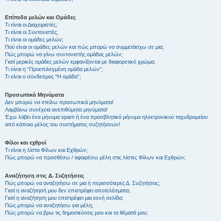
Επίπεδα μελών και Ομάδες
Τι είναι οι Διαχειριστές;
Τι είναι οι Συντονιστές;
Τι είναι οι ομάδες μελών;
Πού είναι οι ομάδες μελών και πώς μπορώ να συμμετάσχω σε μια;
Πώς μπορώ να γίνω συντονιστής ομάδας μελών;
Γιατί μερικές ομάδες μελών εμφανίζονται με διαφορετικό χρώμα;
Τι είναι η “Προεπιλεγμένη ομάδα μελών”;
Τι είναι ο σύνδεσμος "Η ομάδα”;
Προσωπικά Μηνύματα
Δεν μπορώ να στείλω προσωπικά μηνύματα!
Λαμβάνω συνέχεια ανεπιθύμητα μηνύματα!
Έχω λάβει ένα μήνυμα spam ή ένα προσβλητικό μήνυμα ηλεκτρονικού ταχυδρομείου
από κάποιο μέλος του συστήματος συζητήσεων!
Φίλοι και εχθροί
Τι είναι η λίστα Φίλων και Εχθρών;
Πώς μπορώ να προσθέσω / αφαιρέσω μέλη στις λίστες Φίλων και Εχθρών;
Αναζήτηση στις Δ. Συζητήσεις
Πώς μπορώ να αναζητήσω σε μια ή περισσότερες Δ. Συζητήσεις;
Γιατί η αναζήτησή μου δεν επιστρέφει αποτελέσματα;
Γιατί η αναζήτηση μου επιστρέφει μια κενή σελίδα;
Πώς μπορώ να αναζητήσω για μέλη;
Πώς μπορώ να βρω τις δημοσιεύσεις μου και τα θέματά μου;