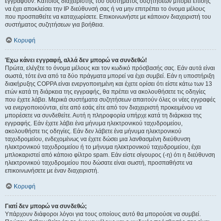
εγγραφούν. Κάποιος διαχειριστής του συστήματος συζητήσεων μπορεί επίσης
να έχει αποκλείσει την IP διεύθυνσή σας ή να μην επιτρέπει το όνομα μέλους
που προσπαθείτε να καταχωρίσετε. Επικοινωνήστε με κάποιον διαχειριστή του
συστήματος συζητήσεων για βοήθεια.
Κορυφή
Έχω κάνει εγγραφή, αλλά δεν μπορώ να συνδεθώ!
Πρώτα, ελέγξτε το όνομα μέλους και τον κωδικό πρόσβασής σας. Εάν αυτά είναι
σωστά, τότε ένα από τα δύο πράγματα μπορεί να έχει συμβεί. Εάν η υποστήριξη
διακήρυξης COPPA είναι ενεργοποιημένη και έχετε ορίσει ότι είστε κάτω των 13
ετών κατά τη διάρκεια της εγγραφής, θα πρέπει να ακολουθήσετε τις οδηγίες
που έχετε λάβει. Μερικά συστήματα συζητήσεων απαιτούν όλες οι νέες εγγραφές
να ενεργοποιούνται, είτε από εσάς είτε από τον διαχειριστή προκειμένου να
μπορέσετε να συνδεθείτε. Αυτή η πληροφορία υπήρχε κατά τη διάρκεια της
εγγραφής. Εάν έχετε λάβει ένα μήνυμα ηλεκτρονικού ταχυδρομείου,
ακολουθήστε τις οδηγίες. Εάν δεν λάβετε ένα μήνυμα ηλεκτρονικού
ταχυδρομείου, ενδεχομένως να έχετε δώσει μια λανθασμένη διεύθυνση
ηλεκτρονικού ταχυδρομείου ή το μήνυμα ηλεκτρονικού ταχυδρομείου, έχει
μπλοκαριστεί από κάποιο φίλτρο spam. Εάν είστε σίγουρος (-η) ότι η διεύθυνση
ηλεκτρονικού ταχυδρομείου που δώσατε είναι σωστή, προσπαθήστε να
επικοινωνήσετε με έναν διαχειριστή.
Κορυφή
Γιατί δεν μπορώ να συνδεθώ;
Υπάρχουν διάφοροι λόγοι για τους οποίους αυτό θα μπορούσε να συμβεί.