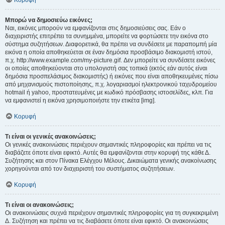
Κορυφή
Μπορώ να δημοσιεύω εικόνες;
Ναι, εικόνες μπορούν να εμφανίζονται στις δημοσιεύσεις σας. Εάν ο
διαχειριστής επιτρέπει τα συνημμένα, μπορείτε να φορτώσετε την εικόνα στο
σύστημα συζητήσεων. Διαφορετικά, θα πρέπει να συνδέσετε με παραπομπή μία
εικόνα η οποία αποθηκεύεται σε έναν δημόσια προσβάσιμο διακομιστή ιστού,
π.χ. http://www.example.com/my-picture.gif. Δεν μπορείτε να συνδέσετε εικόνες
οι οποίες αποθηκεύονται στο υπολογιστή σας τοπικά (εκτός εάν αυτός είναι
δημόσια προσπελάσιμος διακομιστής) ή εικόνες που είναι αποθηκευμένες πίσω
από μηχανισμούς πιστοποίησης, π.χ. λογαριασμοί ηλεκτρονικού ταχυδρομείου
hotmail ή yahoo, προστατευμένες με κωδικό πρόσβασης ιστοσελίδες, κλπ. Για
να εμφανιστεί η εικόνα χρησιμοποιήστε την ετικέτα [img].
Κορυφή
Τι είναι οι γενικές ανακοινώσεις;
Οι γενικές ανακοινώσεις περιέχουν σημαντικές πληροφορίες και πρέπει να τις
διαβάζετε όποτε είναι εφικτό. Αυτές θα εμφανίζονται στην κορυφή της κάθε Δ.
Συζήτησης και στον Πίνακα Ελέγχου Μέλους. Δικαιώματα γενικής ανακοίνωσης
χορηγούνται από τον διαχειριστή του συστήματος συζητήσεων.
Κορυφή
Τι είναι οι ανακοινώσεις;
Οι ανακοινώσεις συχνά περιέχουν σημαντικές πληροφορίες για τη συγκεκριμένη
Δ. Συζήτηση και πρέπει να τις διαβάσετε όποτε είναι εφικτό. Οι ανακοινώσεις