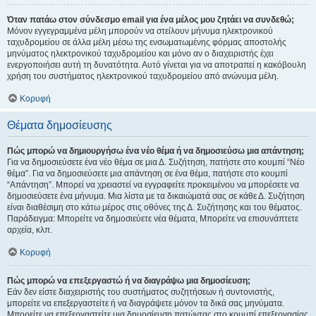
Όταν πατάω στον σύνδεσμο email για ένα μέλος μου ζητάει να συνδεθώ;
Μόνον εγγεγραμμένα μέλη μπορούν να στείλουν μήνυμα ηλεκτρονικού
ταχυδρομείου σε άλλα μέλη μέσω της ενσωματωμένης φόρμας αποστολής
μηνύματος ηλεκτρονικού ταχυδρομείου και μόνο αν ο διαχειριστής έχει
ενεργοποιήσει αυτή τη δυνατότητα. Αυτό γίνεται για να αποτραπεί η κακόβουλη
χρήση του συστήματος ηλεκτρονικού ταχυδρομείου από ανώνυμα μέλη.
Κορυφή
Θέματα δημοσίευσης
Πώς μπορώ να δημιουργήσω ένα νέο θέμα ή να δημοσιεύσω μια απάντηση;
Για να δημοσιεύσετε ένα νέο θέμα σε μια Δ. Συζήτηση, πατήστε στο κουμπί “Νέο
θέμα”. Για να δημοσιεύσετε μια απάντηση σε ένα θέμα, πατήστε στο κουμπί
“Απάντηση”. Μπορεί να χρειαστεί να εγγραφείτε προκειμένου να μπορέσετε να
δημοσιεύσετε ένα μήνυμα. Μια λίστα με τα δικαιώματά σας σε κάθε Δ. Συζήτηση
είναι διαθέσιμη στο κάτω μέρος στις οθόνες της Δ. Συζήτησης και του θέματος.
Παράδειγμα: Μπορείτε να δημοσιεύετε νέα θέματα, Μπορείτε να επισυνάπτετε
αρχεία, κλπ.
Κορυφή
Πώς μπορώ να επεξεργαστώ ή να διαγράψω μια δημοσίευση;
Εάν δεν είστε διαχειριστής του συστήματος συζητήσεων ή συντονιστής,
μπορείτε να επεξεργαστείτε ή να διαγράψετε μόνον τα δικά σας μηνύματα.
Μπορείτε να επεξεργαστείτε μια δημοσίευση πατώντας στο κουμπί επεξεργασίας