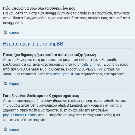
Πώς μπορώ να βρω όλα τα συνημμένα μου;
Για να βρείτε τη λίστα των συνημμένων σας τα οποία έχετε φορτώσει, πηγαίνετε
στον Πίνακα Ελέγχου Μέλους και ακολουθήστε τους συνδέσμους στην ενότητα
συνημμένων.
Κορυφή
Θέματα σχετικά με το phpBB
Ποιος έχει δημιουργήσει αυτό το σύστημα συζητήσεων;
Αυτό το λογισμικό (στη μη τροποποιημένη του έκδοση) έχει υλοποιηθεί,
κυκλοφορήσει και είναι κατοχυρωμένο από το
phpBB Limited
. Είναι διαθέσιμο
υπό την GNU General Public License, έκδοση 2 (GPL-2.0) και μπορεί να
διανεμηθεί ελεύθερα. Δείτε στο
About phpBB
για περισσότερες λεπτομέρειες.
Κορυφή
Γιατί δεν είναι διαθέσιμο το Χ χαρακτηριστικό;
Αυτό το πρόγραμμα δημιουργήθηκε και η άδεια χρήσης του αποδόθηκε από
την ομάδα ανάπτυξης λογισμικού phpBB Limited. Εάν νομίζετε ότι κάποιο
χαρακτηριστικό πρέπει να προστεθεί, επισκεφθείτε την ιστοσελίδα
phpBB Ideas Centre
, όπου μπορείτε να ψηφίσετε υπάρχουσες ιδέες ή να
προτείνετε νέες λειτουργίες.
Κορυφή