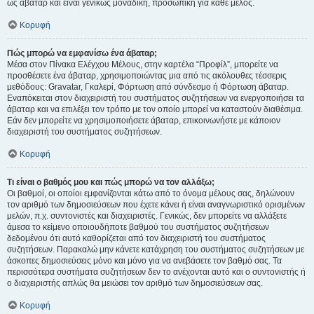
ως άβαταρ και είναι γενικώς μοναδική, προσωπική για κάθε μέλος.
Κορυφή
Πώς μπορώ να εμφανίσω ένα άβαταρ;
Μέσα στον Πίνακα Ελέγχου Μέλους, στην καρτέλα “Προφίλ”, μπορείτε να
προσθέσετε ένα άβαταρ, χρησιμοποιώντας μια από τις ακόλουθες τέσσερις
μεθόδους: Gravatar, Γκαλερί, Φόρτωση από σύνδεσμο ή Φόρτωση άβαταρ.
Εναπόκειται στον διαχειριστή του συστήματος συζητήσεων να ενεργοποιήσει τα
άβαταρ και να επιλέξει τον τρόπο με τον οποίο μπορεί να καταστούν διαθέσιμα.
Εάν δεν μπορείτε να χρησιμοποιήσετε άβαταρ, επικοινωνήστε με κάποιον
διαχειριστή του συστήματος συζητήσεων.
Κορυφή
Τι είναι ο βαθμός μου και πώς μπορώ να τον αλλάξω;
Οι βαθμοί, οι οποίοι εμφανίζονται κάτω από το όνομα μέλους σας, δηλώνουν
τον αριθμό των δημοσιεύσεων που έχετε κάνει ή είναι αναγνωριστικό ορισμένων
μελών, π.χ. συντονιστές και διαχειριστές. Γενικώς, δεν μπορείτε να αλλάξετε
άμεσα το κείμενο οποιουδήποτε βαθμού του συστήματος συζητήσεων
δεδομένου ότι αυτό καθορίζεται από τον διαχειριστή του συστήματος
συζητήσεων. Παρακαλώ μην κάνετε κατάχρηση του συστήματος συζητήσεων με
άσκοπες δημοσιεύσεις μόνο και μόνο για να ανεβάσετε τον βαθμό σας. Τα
περισσότερα συστήματα συζητήσεων δεν το ανέχονται αυτό και ο συντονιστής ή
ο διαχειριστής απλώς θα μειώσει τον αριθμό των δημοσιεύσεων σας.
Κορυφή