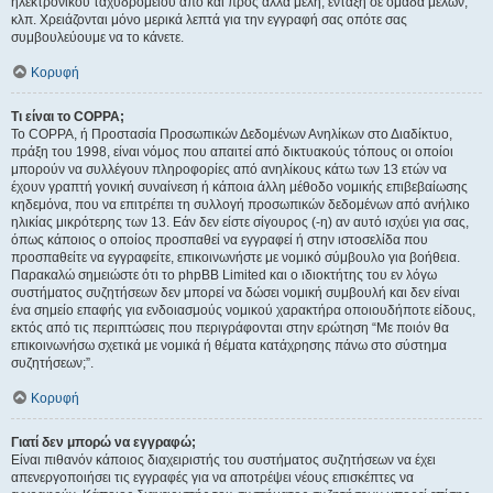
ηλεκτρονικού ταχυδρομείου από και προς άλλα μέλη, ένταξη σε ομάδα μελών,
κλπ. Χρειάζονται μόνο μερικά λεπτά για την εγγραφή σας οπότε σας
συμβουλεύουμε να το κάνετε.
Κορυφή
Τι είναι το COPPA;
Το COPPA, ή Προστασία Προσωπικών Δεδομένων Ανηλίκων στο Διαδίκτυο,
πράξη του 1998, είναι νόμος που απαιτεί από δικτυακούς τόπους οι οποίοι
μπορούν να συλλέγουν πληροφορίες από ανηλίκους κάτω των 13 ετών να
έχουν γραπτή γονική συναίνεση ή κάποια άλλη μέθοδο νομικής επιβεβαίωσης
κηδεμόνα, που να επιτρέπει τη συλλογή προσωπικών δεδομένων από ανήλικο
ηλικίας μικρότερης των 13. Εάν δεν είστε σίγουρος (-η) αν αυτό ισχύει για σας,
όπως κάποιος ο οποίος προσπαθεί να εγγραφεί ή στην ιστοσελίδα που
προσπαθείτε να εγγραφείτε, επικοινωνήστε με νομικό σύμβουλο για βοήθεια.
Παρακαλώ σημειώστε ότι το phpBB Limited και ο ιδιοκτήτης του εν λόγω
συστήματος συζητήσεων δεν μπορεί να δώσει νομική συμβουλή και δεν είναι
ένα σημείο επαφής για ενδοιασμούς νομικού χαρακτήρα οποιουδήποτε είδους,
εκτός από τις περιπτώσεις που περιγράφονται στην ερώτηση “Με ποιόν θα
επικοινωνήσω σχετικά με νομικά ή θέματα κατάχρησης πάνω στο σύστημα
συζητήσεων;”.
Κορυφή
Γιατί δεν μπορώ να εγγραφώ;
Είναι πιθανόν κάποιος διαχειριστής του συστήματος συζητήσεων να έχει
απενεργοποιήσει τις εγγραφές για να αποτρέψει νέους επισκέπτες να