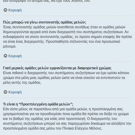
εάν απορρίψει το αίτημα σας, θα έχει τους λόγους του.
Κορυφή
Πώς μπορώ να γίνω συντονιστής ομάδας μελών;
Ένας συντονιστής ομάδας μελών ανατίθεται συνήθως όταν οι ομάδες μελών
δημιουργούνται αρχικά από έναν διαχειριστή του συστήματος συζητήσεων. Αν
ενδιαφέρεστε να γίνετε συντονιστής ομάδας, το πρώτο σημείο επαφής θα πρέπει
να είναι ένας διαχειριστής. Προσπαθήστε στέλνοντάς του ένα προσωπικό
μήνυμα.
Κορυφή
Γιατί μερικές ομάδες μελών εμφανίζονται με διαφορετικό χρώμα;
Είναι πιθανό ο διαχειριστής του συστήματος συζητήσεων να έχει ορίσει κάποιο
χρώμα στα μέλη μιας ομάδας μελών ώστε να είναι εύκολο να εντοπιστούν τα
μέλη αυτής της ομάδας.
Κορυφή
Τι είναι η “Προεπιλεγμένη ομάδα μελών”;
Εάν είστε μέλος σε παραπάνω από μια ομάδα μελών, η προεπιλεγμένη σας
χρησιμοποιείται για να προσδιορίσει ποια ομάδα θα πρέπει να δείξει το χρώμα
και το βαθμό της ομάδας για εσάς από προεπιλογή. Ο διαχειριστής του
συστήματος συζητήσεων μπορεί να σας παραχωρήσει δικαίωμα να αλλάξετε την
προεπιλεγμένη ομάδα σας μέσω του Πίνακα Ελέγχου Μέλους.