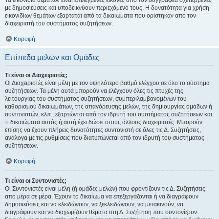
Τα εικονίδια θεμάτων είναι επιλεγμένες εικόνες από τον συγγραφέα σχετιζόμενες
με δημοσιεύσεις και υποδεικνύουν περιεχόμενό τους. Η δυνατότητα για χρήση
εικονιδίων θεμάτων εξαρτάται από τα δικαιώματα που ορίστηκαν από τον
διαχειριστή του συστήματος συζητήσεων.
Κορυφή
Επίπεδα μελών και Ομάδες
Τι είναι οι Διαχειριστές;
Οι Διαχειριστές είναι μέλη με τον υψηλότερο βαθμό ελέγχου σε όλο το σύστημα
συζητήσεων. Τα μέλη αυτά μπορούν να ελέγχουν όλες τις πτυχές της
λειτουργίας του συστήματος συζητήσεων, συμπεριλαμβανομένων του
καθορισμού δικαιωμάτων, της απαγόρευσης μελών, της δημιουργίας ομάδων ή
συντονιστών, κλπ., εξαρτώνται από τον ιδρυτή του συστήματος συζητήσεων και
τι δικαιώματα αυτός ή αυτή έχει δώσει στους άλλους διαχειριστές. Μπορούν
επίσης να έχουν πλήρεις δυνατότητες συντονιστή σε όλες τις Δ. Συζητήσεις,
ανάλογα με τις ρυθμίσεις που διατυπώνεται από τον ιδρυτή του συστήματος
συζητήσεων.
Κορυφή
Τι είναι οι Συντονιστές;
Οι Συντονιστές είναι μέλη (ή ομάδες μελών) που φροντίζουν τις Δ. Συζητήσεις
από μέρα σε μέρα. Έχουν το δικαίωμα να επεξεργάζονται ή να διαγράφουν
δημοσιεύσεις και να κλειδώνουν, να ξεκλειδώνουν, να μετακινούν, να
διαγράφουν και να διαχωρίζουν θέματα στη Δ. Συζήτηση που συντονίζουν.