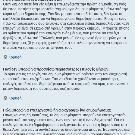
Όταν δημοσιεύετε ένα νέο θέμα ή επεξεργάζεστε την πρώτη δημοσίευση ενός
θέματος, πατήστε στην καρτέλα “Δημιουργία δημοψηφίσματος” κάτω από την
κύρια φόρμα δημοσίευσης. Εάν δεν μπορείτε να το δείτε αυτό, δεν έχετε τα
κατάλληλα δικαιώματα για να δημιουργήσετε δημοψηφίσματα. Εισάγετε έναν
τίτλο και τουλάχιστον δύο επιλογές στα κατάλληλα πεδία, διασφαλίζοντας κάθε
επιλογή να είναι σε ξεχωριστή γραμμή στην περιοχή κειμένου. Μπορείτε επίσης
να ορίσετε τον αριθμό των επιλογών ενός μέλους που μπορεί να επιλέξει
ψηφίζοντας κάτω από “Επιλογές ανά μέλος”, ένα χρονικό όριο ημερών για το
δημοψήφισμα, (0 για χωρίς χρονικό όριο) και τέλος την επιλογή να επιτρέψετε
στα μέλη να τροποποιούν τις ψήφους τους.
Κορυφή
Γιατί δεν μπορώ να προσθέσω περισσότερες επιλογές ψήφων;
Το όριο για τις επιλογές στα δημοψηφίσματα καθορίζεται από τον διαχειριστή
του συστήματος συζητήσεων. Εάν νομίζετε ότι χρειάζονται περισσότερες
επιλογές στο δικό σας δημοψήφισμα από το επιτρεπόμενο όριο, επικοινωνείτε
με τον διαχειριστή του συστήματος συζητήσεων.
Κορυφή
Πώς μπορώ να επεξεργαστώ ή να διαγράψω ένα δημοψήφισμα;
Όπως και στις δημοσιεύσεις, τα δημοψηφίσματα μπορούν να επεξεργαστούν
μόνον από τον συγγραφέα τους, έναν συντονιστή ή έναν διαχειριστή. Για να
επεξεργαστείτε ένα δημοψήφισμα, επεξεργαστείτε την πρώτη δημοσίευση στο
θέμα. Αυτή έχει πάντα συνδεδεμένο το δημοψήφισμα με αυτό. Εάν κανένας δεν
έχει δώσει μια ψήφο, τα μέλη μπορούν να διαγράψουν το δημοψήφισμα ή να