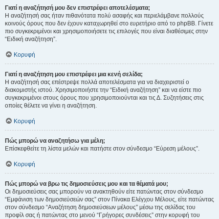
Γιατί η αναζήτησή μου δεν επιστρέφει αποτελέσματα;
Η αναζήτησή σας ήταν πιθανότατα πολύ ασαφής και περιελάμβανε πολλούς
κοινούς όρους που δεν έχουν καταχωρηθεί στο ευρετήριο από το phpBB. Γίνετε
πιο συγκεκριμένοι και χρησιμοποιήσετε τις επιλογές που είναι διαθέσιμες στην
“Ειδική αναζήτηση”.
Κορυφή
Γιατί η αναζήτηση μου επιστρέφει μια κενή σελίδα;
Η αναζήτησή σας επέστρεψε πολλά αποτελέσματα για να διαχειριστεί ο
διακομιστής ιστού. Χρησιμοποιήστε την “Ειδική αναζήτηση” και να είστε πιο
συγκεκριμένοι στους όρους που χρησιμοποιούνται και τις Δ. Συζητήσεις στις
οποίες θέλετε να γίνει η αναζήτηση.
Κορυφή
Πώς μπορώ να αναζητήσω για μέλη;
Επίσκεφθείτε τη λίστα μελών και πατήστε στον σύνδεσμο “Εύρεση μέλους”.
Κορυφή
Πώς μπορώ να βρω τις δημοσιεύσεις μου και τα θέματά μου;
Οι δημοσιεύσεις σας μπορούν να ανακτηθούν είτε πατώντας στον σύνδεσμο
“Εμφάνιση των δημοσιεύσεών σας” στον Πίνακα Ελέγχου Μέλους, είτε πατώντας
στον σύνδεσμο “Αναζήτηση δημοσιεύσεων μέλους” μέσω της σελίδας του
προφίλ σας ή πατώντας στο μενού “Γρήγορες συνδέσεις” στην κορυφή του