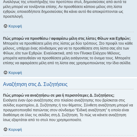
Αναλόγως της υποστήριξης του προτύπου στυλ, δημοσιεύσεις από αυτά τα
μέλη μπορεί να τονίζονται επίσης. Αν προσθέσετε κάποιο μέλος στη λίστα
εχθρών, οποιεσδήποτε δημοσιεύσεις θα κάνει αυτό θα αποκρύπτονται ως
προεπιλογή.
Κορυφή
Πώς μπορώ να προσθέσω / αφαιρέσω μέλη στις λίστες Φίλων και Εχθρών;
Μπορείτε να προσθέσετε μέλη στις λίστες με δύο τρόπους. Στο προφίλ του κάθε
μέλους, υπάρχει ένας σύνδεσμος για να το προσθέσετε στη λίστα σας είτε των
Φίλων, είτε των Εχθρών. Εναλλακτικά, από τον Πίνακα Ελέγχου Μέλους,
μπορείτε κατευθείαν να προσθέσετε μέλη εισάγοντας το όνομα τους. Μπορείτε
επίσης να αφαιρέσετε μέλη από τη λίστα σας χρησιμοποιώντας την ίδια σελίδα.
Κορυφή
Αναζήτηση στις Δ. Συζητήσεις
Πώς μπορώ να αναζητήσω σε μια ή περισσότερες Δ. Συζητήσεις;
Εισάγετε έναν όρο αναζήτησης στο πλαίσιο αναζήτησης που βρίσκεται στις
σελίδες ευρετηρίου, Δ. Συζήτησης ή του θέματος. Σύνθετη αναζήτηση μπορεί να
πραγματοποιηθεί πατώντας στον σύνδεσμο “Ειδική αναζήτηση” η οποία είναι
διαθέσιμη σε όλες τις σελίδες στη Δ. Συζήτηση. Το πώς να κάνετε αναζήτηση
ίσως εξαρτάται από το στυλ που χρησιμοποιείτε.
Κορυφή