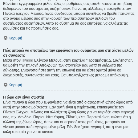
Εάν είστε εγγεγραμμένο μέλος, όλες οι ρυθμίσεις σας αποθηκεύονται στη βάση
δεδομένων του συστήματος συζητήσεων. Για να τις αλλάξετε, επισκεφθείτε τον
Πίνακα Ελέγχου Μέλους. Ένας σύνδεσμος μπορεί συνήθως να βρεθεί πατώντας
στο όνομα μέλους σας στην κορυφή των περισσότερων σελίδων του
συστήματος συζητήσεων. Αυτό το σύστημα θα σας επιτρέψει να αλλάξετε τις
ρυθμίσεις και τις προτιμήσεις σας.
Κορυφή
Πώς μπορώ να αποτρέψω την εμφάνιση του ονόματος μου στη λίστα μελών
σε σύνδεση;
Μέσα στον Πίνακα Ελέγχου Μέλους, στην καρτέλα “Προτιμήσεις Δ. Συζήτησης”,
θα βρείτε την επιλογή
Απόκρυψη των στοιχείων μου κατά τη διάρκεια της
σύνδεσης
. Ενεργοποιήστε αυτή την επιλογή και θα είστε ορατοί μόνο σε
διαχειριστές, συντονιστές και εσάς. Θα υπολογίζεστε ως μέλος με απόκρυψη.
Κορυφή
Η ώρα δεν είναι σωστή!
Είναι πιθανό η ώρα που εμφανίζεται να είναι από διαφορετική ζώνης ώρας από
αυτή στην οποία βρίσκεστε. Εάν αυτή είναι η περίπτωση, επισκεφθείτε τον
Πίνακα Ελέγχου Μέλους και αλλάξτε τη ζώνη ώρας για να ταιριάζει στην περιοχή
σας, π.χ. Λονδίνο, Παρίσι, Νέα Υόρκη, Σίδνεϋ, κλπ. Παρακαλώ σημειώστε ότι η
αλλαγή της ζώνης ώρας, όπως και οι περισσότερες ρυθμίσεις, μπορούν να
γίνουν μόνον από εγγεγραμμένα μέλη. Εάν δεν έχετε εγγραφεί, αυτή είναι μια
καλή ευκαιρία για να το κάνετε.