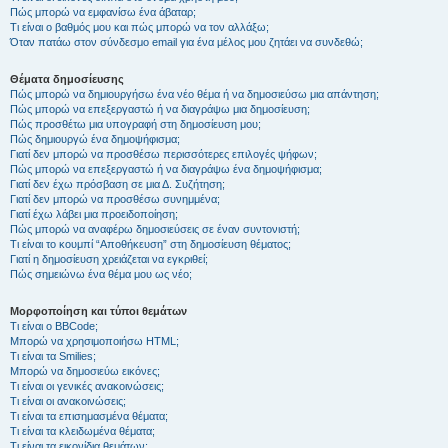
Πώς μπορώ να εμφανίσω ένα άβαταρ;
Τι είναι ο βαθμός μου και πώς μπορώ να τον αλλάξω;
Όταν πατάω στον σύνδεσμο email για ένα μέλος μου ζητάει να συνδεθώ;
Θέματα δημοσίευσης
Πώς μπορώ να δημιουργήσω ένα νέο θέμα ή να δημοσιεύσω μια απάντηση;
Πώς μπορώ να επεξεργαστώ ή να διαγράψω μια δημοσίευση;
Πώς προσθέτω μια υπογραφή στη δημοσίευση μου;
Πώς δημιουργώ ένα δημοψήφισμα;
Γιατί δεν μπορώ να προσθέσω περισσότερες επιλογές ψήφων;
Πώς μπορώ να επεξεργαστώ ή να διαγράψω ένα δημοψήφισμα;
Γιατί δεν έχω πρόσβαση σε μια Δ. Συζήτηση;
Γιατί δεν μπορώ να προσθέσω συνημμένα;
Γιατί έχω λάβει μια προειδοποίηση;
Πώς μπορώ να αναφέρω δημοσιεύσεις σε έναν συντονιστή;
Τι είναι το κουμπί “Αποθήκευση” στη δημοσίευση θέματος;
Γιατί η δημοσίευση χρειάζεται να εγκριθεί;
Πώς σημειώνω ένα θέμα μου ως νέο;
Μορφοποίηση και τύποι θεμάτων
Τι είναι ο BBCode;
Μπορώ να χρησιμοποιήσω HTML;
Τι είναι τα Smilies;
Μπορώ να δημοσιεύω εικόνες;
Τι είναι οι γενικές ανακοινώσεις;
Τι είναι οι ανακοινώσεις;
Τι είναι τα επισημασμένα θέματα;
Τι είναι τα κλειδωμένα θέματα;
Τι είναι τα εικονίδια θεμάτων;