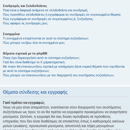
Συνδρομές και Σελιδοδείκτες
Ποια είναι η διαφορά ανάμεσα σε σελιδοδείκτη και συνδρομή;
Πώς προσθέτω σελιδοδείκτες ή εγγράφομαι σε συνδρομές σε συγκεκριμένα θέματα;
Πώς εγγράφομαι σε συνδρομές σε συγκεκριμένες Δ. Συζητήσεις;
Πώς αφαιρώ τις συνδρομές μου;
Συνημμένα
Τι συνημμένα επιτρέπονται σε αυτό το σύστημα συζητήσεων;
Πώς μπορώ να βρω όλα τα συνημμένα μου;
Θέματα σχετικά με το phpBB
Ποιος έχει δημιουργήσει αυτό το σύστημα συζητήσεων;
Γιατί δεν είναι διαθέσιμο το Χ χαρακτηριστικό;
Με ποιον θα επικοινωνήσω σχετικά με κατάχρηση ή/και νομικά θέματα που σχετίζονται
με αυτό το σύστημα συζητήσεων;
Πώς μπορώ να επικοινωνήσω με τον διαχειριστή του συστήματος συζητήσεων;
Θέματα σύνδεσης και εγγραφής
Γιατί πρέπει να εγγραφώ;
Ίσως να μην είναι απαραίτητο, εναπόκειται στον διαχειριστή του συστήματος
συζητήσεων ως προς το αν θα πρέπει να εγγραφείτε προκειμένου να αναρτήσετε
μηνύματα. Ωστόσο, η εγγραφή θα σας δώσει πρόσβαση σε πρόσθετες
υπηρεσίες που δεν είναι διαθέσιμες σε επισκέπτες όπως ο καθορισμός εικόνων
μελών (avatars), προσωπικά μηνύματα, αποστολή και λήψη μηνυμάτων