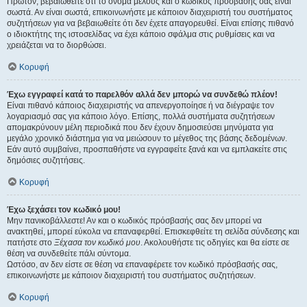
Πρώτον, βεβαιωθείτε ότι το όνομα μέλους και ο κωδικός πρόσβασής σας είναι
σωστά. Αν είναι σωστά, επικοινωνήστε με κάποιον διαχειριστή του συστήματος
συζητήσεων για να βεβαιωθείτε ότι δεν έχετε απαγορευθεί. Είναι επίσης πιθανό
ο ιδιοκτήτης της ιστοσελίδας να έχει κάποιο σφάλμα στις ρυθμίσεις και να
χρειάζεται να το διορθώσει.
Κορυφή
Έχω εγγραφεί κατά το παρελθόν αλλά δεν μπορώ να συνδεθώ πλέον!
Είναι πιθανό κάποιος διαχειριστής να απενεργοποίησε ή να διέγραψε τον
λογαριασμό σας για κάποιο λόγο. Επίσης, πολλά συστήματα συζητήσεων
απομακρύνουν μέλη περιοδικά που δεν έχουν δημοσιεύσει μηνύματα για
μεγάλο χρονικό διάστημα για να μειώσουν το μέγεθος της βάσης δεδομένων.
Εάν αυτό συμβαίνει, προσπαθήστε να εγγραφείτε ξανά και να εμπλακείτε στις
δημόσιες συζητήσεις.
Κορυφή
Έχω ξεχάσει τον κωδικό μου!
Μην πανικοβάλλεστε! Αν και ο κωδικός πρόσβασής σας δεν μπορεί να
ανακτηθεί, μπορεί εύκολα να επαναφερθεί. Επισκεφθείτε τη σελίδα σύνδεσης και
πατήστε στο
Ξέχασα τον κωδικό μου
. Ακολουθήστε τις οδηγίες και θα είστε σε
θέση να συνδεθείτε πάλι σύντομα.
Ωστόσο, αν δεν είστε σε θέση να επαναφέρετε τον κωδικό πρόσβασής σας,
επικοινωνήστε με κάποιον διαχειριστή του συστήματος συζητήσεων.
Κορυφή