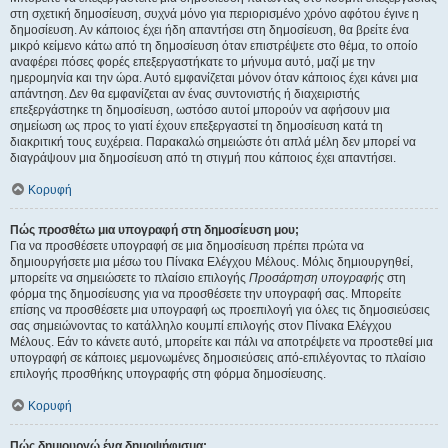
στη σχετική δημοσίευση, συχνά μόνο για περιορισμένο χρόνο αφότου έγινε η
δημοσίευση. Αν κάποιος έχει ήδη απαντήσει στη δημοσίευση, θα βρείτε ένα
μικρό κείμενο κάτω από τη δημοσίευση όταν επιστρέψετε στο θέμα, το οποίο
αναφέρει πόσες φορές επεξεργαστήκατε το μήνυμα αυτό, μαζί με την
ημερομηνία και την ώρα. Αυτό εμφανίζεται μόνον όταν κάποιος έχει κάνει μια
απάντηση. Δεν θα εμφανίζεται αν ένας συντονιστής ή διαχειριστής
επεξεργάστηκε τη δημοσίευση, ωστόσο αυτοί μπορούν να αφήσουν μια
σημείωση ως προς το γιατί έχουν επεξεργαστεί τη δημοσίευση κατά τη
διακριτική τους ευχέρεια. Παρακαλώ σημειώστε ότι απλά μέλη δεν μπορεί να
διαγράψουν μια δημοσίευση από τη στιγμή που κάποιος έχει απαντήσει.
Κορυφή
Πώς προσθέτω μια υπογραφή στη δημοσίευση μου;
Για να προσθέσετε υπογραφή σε μια δημοσίευση πρέπει πρώτα να
δημιουργήσετε μια μέσω του Πίνακα Ελέγχου Μέλους. Μόλις δημιουργηθεί,
μπορείτε να σημειώσετε το πλαίσιο επιλογής
Προσάρτηση υπογραφής
στη
φόρμα της δημοσίευσης για να προσθέσετε την υπογραφή σας. Μπορείτε
επίσης να προσθέσετε μια υπογραφή ως προεπιλογή για όλες τις δημοσιεύσεις
σας σημειώνοντας το κατάλληλο κουμπί επιλογής στον Πίνακα Ελέγχου
Μέλους. Εάν το κάνετε αυτό, μπορείτε και πάλι να αποτρέψετε να προστεθεί μια
υπογραφή σε κάποιες μεμονωμένες δημοσιεύσεις από-επιλέγοντας το πλαίσιο
επιλογής προσθήκης υπογραφής στη φόρμα δημοσίευσης.
Κορυφή
Πώς δημιουργώ ένα δημοψήφισμα;