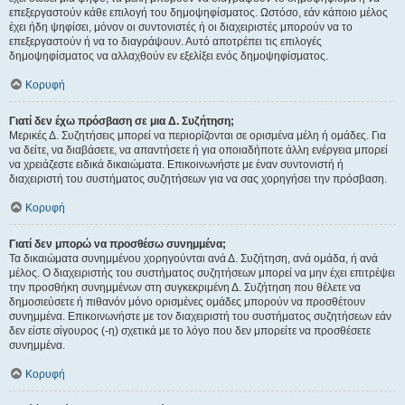
επεξεργαστούν κάθε επιλογή του δημοψηφίσματος. Ωστόσο, εάν κάποιο μέλος
έχει ήδη ψηφίσει, μόνον οι συντονιστές ή οι διαχειριστές μπορούν να το
επεξεργαστούν ή να το διαγράψουν. Αυτό αποτρέπει τις επιλογές
δημοψηφίσματος να αλλαχθούν εν εξελίξει ενός δημοψηφίσματος.
Κορυφή
Γιατί δεν έχω πρόσβαση σε μια Δ. Συζήτηση;
Μερικές Δ. Συζητήσεις μπορεί να περιορίζονται σε ορισμένα μέλη ή ομάδες. Για
να δείτε, να διαβάσετε, να απαντήσετε ή για οποιαδήποτε άλλη ενέργεια μπορεί
να χρειάζεστε ειδικά δικαιώματα. Επικοινωνήστε με έναν συντονιστή ή
διαχειριστή του συστήματος συζητήσεων για να σας χορηγήσει την πρόσβαση.
Κορυφή
Γιατί δεν μπορώ να προσθέσω συνημμένα;
Τα δικαιώματα συνημμένου χορηγούνται ανά Δ. Συζήτηση, ανά ομάδα, ή ανά
μέλος. Ο διαχειριστής του συστήματος συζητήσεων μπορεί να μην έχει επιτρέψει
την προσθήκη συνημμένων στη συγκεκριμένη Δ. Συζήτηση που θέλετε να
δημοσιεύσετε ή πιθανόν μόνο ορισμένες ομάδες μπορούν να προσθέτουν
συνημμένα. Επικοινωνήστε με τον διαχειριστή του συστήματος συζητήσεων εάν
δεν είστε σίγουρος (-η) σχετικά με το λόγο που δεν μπορείτε να προσθέσετε
συνημμένα.
Κορυφή