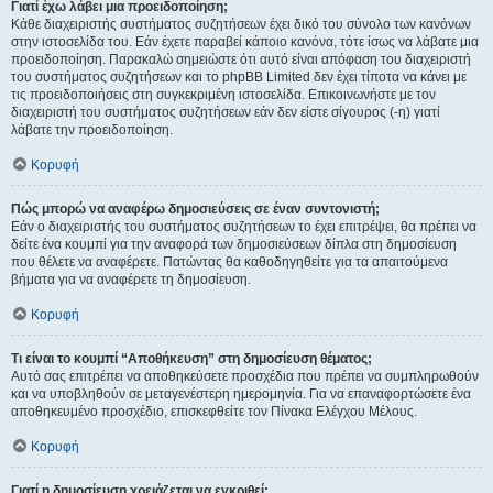
Γιατί έχω λάβει μια προειδοποίηση;
Κάθε διαχειριστής συστήματος συζητήσεων έχει δικό του σύνολο των κανόνων
στην ιστοσελίδα του. Εάν έχετε παραβεί κάποιο κανόνα, τότε ίσως να λάβατε μια
προειδοποίηση. Παρακαλώ σημειώστε ότι αυτό είναι απόφαση του διαχειριστή
του συστήματος συζητήσεων και το phpBB Limited δεν έχει τίποτα να κάνει με
τις προειδοποιήσεις στη συγκεκριμένη ιστοσελίδα. Επικοινωνήστε με τον
διαχειριστή του συστήματος συζητήσεων εάν δεν είστε σίγουρος (-η) γιατί
λάβατε την προειδοποίηση.
Κορυφή
Πώς μπορώ να αναφέρω δημοσιεύσεις σε έναν συντονιστή;
Εάν ο διαχειριστής του συστήματος συζητήσεων το έχει επιτρέψει, θα πρέπει να
δείτε ένα κουμπί για την αναφορά των δημοσιεύσεων δίπλα στη δημοσίευση
που θέλετε να αναφέρετε. Πατώντας θα καθοδηγηθείτε για τα απαιτούμενα
βήματα για να αναφέρετε τη δημοσίευση.
Κορυφή
Τι είναι το κουμπί “Αποθήκευση” στη δημοσίευση θέματος;
Αυτό σας επιτρέπει να αποθηκεύσετε προσχέδια που πρέπει να συμπληρωθούν
και να υποβληθούν σε μεταγενέστερη ημερομηνία. Για να επαναφορτώσετε ένα
αποθηκευμένο προσχέδιο, επισκεφθείτε τον Πίνακα Ελέγχου Μέλους.
Κορυφή
Γιατί η δημοσίευση χρειάζεται να εγκριθεί;