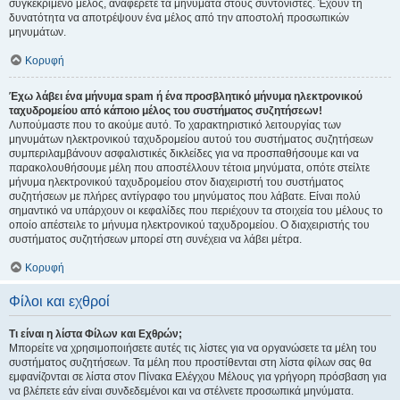
συγκεκριμένο μέλος, αναφέρετε τα μηνύματα στους συντονιστές. Έχουν τη
δυνατότητα να αποτρέψουν ένα μέλος από την αποστολή προσωπικών
μηνυμάτων.
Κορυφή
Έχω λάβει ένα μήνυμα spam ή ένα προσβλητικό μήνυμα ηλεκτρονικού
ταχυδρομείου από κάποιο μέλος του συστήματος συζητήσεων!
Λυπούμαστε που το ακούμε αυτό. Το χαρακτηριστικό λειτουργίας των
μηνυμάτων ηλεκτρονικού ταχυδρομείου αυτού του συστήματος συζητήσεων
συμπεριλαμβάνουν ασφαλιστικές δικλείδες για να προσπαθήσουμε και να
παρακολουθήσουμε μέλη που αποστέλλουν τέτοια μηνύματα, οπότε στείλτε
μήνυμα ηλεκτρονικού ταχυδρομείου στον διαχειριστή του συστήματος
συζητήσεων με πλήρες αντίγραφο του μηνύματος που λάβατε. Είναι πολύ
σημαντικό να υπάρχουν οι κεφαλίδες που περιέχουν τα στοιχεία του μέλους το
οποίο απέστειλε το μήνυμα ηλεκτρονικού ταχυδρομείου. Ο διαχειριστής του
συστήματος συζητήσεων μπορεί στη συνέχεια να λάβει μέτρα.
Κορυφή
Φίλοι και εχθροί
Τι είναι η λίστα Φίλων και Εχθρών;
Μπορείτε να χρησιμοποιήσετε αυτές τις λίστες για να οργανώσετε τα μέλη του
συστήματος συζητήσεων. Τα μέλη που προστίθενται στη λίστα φίλων σας θα
εμφανίζονται σε λίστα στον Πίνακα Ελέγχου Μέλους για γρήγορη πρόσβαση για
να βλέπετε εάν είναι συνδεδεμένοι και να στέλνετε προσωπικά μηνύματα.