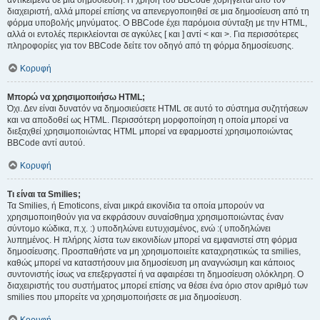
αντικείμενα σε μια δημοσίευση. Η χρήση του BBCode χορηγείται από τον
διαχειριστή, αλλά μπορεί επίσης να απενεργοποιηθεί σε μια δημοσίευση από τη
φόρμα υποβολής μηνύματος. Ο BBCode έχει παρόμοια σύνταξη με την HTML,
αλλά οι εντολές περικλείονται σε αγκύλες [ και ] αντί < και >. Για περισσότερες
πληροφορίες για τον BBCode δείτε τον οδηγό από τη φόρμα δημοσίευσης.
Κορυφή
Μπορώ να χρησιμοποιήσω HTML;
Όχι. Δεν είναι δυνατόν να δημοσιεύσετε HTML σε αυτό το σύστημα συζητήσεων
και να αποδοθεί ως HTML. Περισσότερη μορφοποίηση η οποία μπορεί να
διεξαχθεί χρησιμοποιώντας HTML μπορεί να εφαρμοστεί χρησιμοποιώντας
BBCode αντί αυτού.
Κορυφή
Τι είναι τα Smilies;
Τα Smilies, ή Emoticons, είναι μικρά εικονίδια τα οποία μπορούν να
χρησιμοποιηθούν για να εκφράσουν συναίσθημα χρησιμοποιώντας έναν
σύντομο κώδικα, π.χ. :) υποδηλώνει ευτυχισμένος, ενώ :( υποδηλώνει
λυπημένος. Η πλήρης λίστα των εικονιδίων μπορεί να εμφανιστεί στη φόρμα
δημοσίευσης. Προσπαθήστε να μη χρησιμοποιείτε καταχρηστικώς τα smilies,
καθώς μπορεί να καταστήσουν μια δημοσίευση μη αναγνώσιμη και κάποιος
συντονιστής ίσως να επεξεργαστεί ή να αφαιρέσει τη δημοσίευση ολόκληρη. Ο
διαχειριστής του συστήματος μπορεί επίσης να θέσει ένα όριο στον αριθμό των
smilies που μπορείτε να χρησιμοποιήσετε σε μια δημοσίευση.