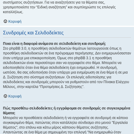
συστήματος συζητήσεων. Για να αναζητήσετε για τα θέματα σας,
χρησιμοποιείστε την “Ειδική αναζήτηση” και συμπληρώστε τις επιλογές
καταλλήλως.
Κορυφή
Συνδρομές και Σελιδοδείκτες
Ποια είναι η διαφορά ανάμεσα σε σελιδοδείκτη και συνδρομή;
Στο phpBB 3.0, η προσθήκη σελιδοδεικτών θεμάτων λειτουργούσε όπως η
προσθήκη σελιδοδεικτών σε ένα πρόγραμμα περιήγησης. Δεν ενημερωνόσασταν
όταν υπήρχε μια επικαιροποίηση. Όμως στο phpBB 3.1 η προσθήκη
σελιδοδεικτών είναι περισσότερο σαν να εγγραφείτε στο θέμα. Μπορείτε να
ειδοποιηθείτε όταν ένα θέμα σελιδοδείκτη έχει ενημερωθεί. Η συνδρομή,
ωστόσο, θα σας ειδοποιήσει όταν υπάρχει μια ενημέρωση σε ένα θέμα ή σε μια
Δ. Συζήτηση στο σύστημα συζητήσεων. Οι επιλογές ειδοποίησης για
σελιδοδείκτες και συνδρομές μπορούν να ρυθμιστούν από τον Πίνακα Ελέγχου
Μέλους, στην καρτέλα “Προτιμήσεις Δ. Συζήτησης”.
Κορυφή
Πώς προσθέτω σελιδοδείκτες ή εγγράφομαι σε συνδρομές σε συγκεκριμένα
θέματα;
Μπορείτε να προσθέσετε σελιδοδείκτη ή να εγγραφείτε σε συνδρομή σε κάποιο
συγκεκριμένο θέμα, πατώντας στον κατάλληλο σύνδεσμο στο μενού "Εργαλεία
θέματος", στο επάνω και κάτω μέρος κάποιου θέματος συζήτησης.
Απαντώντας σε ένα θέμα με σημειωμένη την επιλογή “Να ενημερωθώ όταν