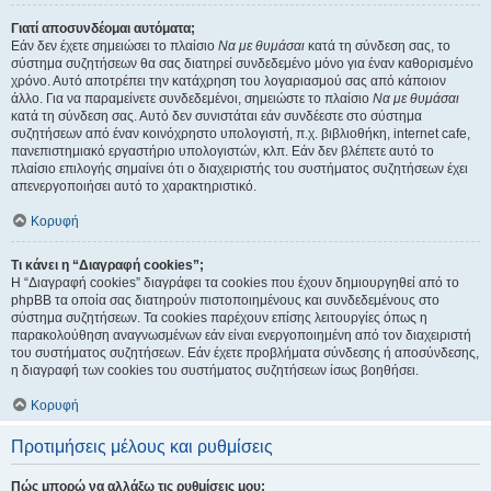
Γιατί αποσυνδέομαι αυτόματα;
Εάν δεν έχετε σημειώσει το πλαίσιο
Να με θυμάσαι
κατά τη σύνδεση σας, το
σύστημα συζητήσεων θα σας διατηρεί συνδεδεμένο μόνο για έναν καθορισμένο
χρόνο. Αυτό αποτρέπει την κατάχρηση του λογαριασμού σας από κάποιον
άλλο. Για να παραμείνετε συνδεδεμένοι, σημειώστε το πλαίσιο
Να με θυμάσαι
κατά τη σύνδεση σας. Αυτό δεν συνιστάται εάν συνδέεστε στο σύστημα
συζητήσεων από έναν κοινόχρηστο υπολογιστή, π.χ. βιβλιοθήκη, internet cafe,
πανεπιστημιακό εργαστήριο υπολογιστών, κλπ. Εάν δεν βλέπετε αυτό το
πλαίσιο επιλογής σημαίνει ότι ο διαχειριστής του συστήματος συζητήσεων έχει
απενεργοποιήσει αυτό το χαρακτηριστικό.
Κορυφή
Τι κάνει η “Διαγραφή cookies”;
Η “Διαγραφή cookies” διαγράφει τα cookies που έχουν δημιουργηθεί από το
phpBB τα οποία σας διατηρούν πιστοποιημένους και συνδεδεμένους στο
σύστημα συζητήσεων. Τα cookies παρέχουν επίσης λειτουργίες όπως η
παρακολούθηση αναγνωσμένων εάν είναι ενεργοποιημένη από τον διαχειριστή
του συστήματος συζητήσεων. Εάν έχετε προβλήματα σύνδεσης ή αποσύνδεσης,
η διαγραφή των cookies του συστήματος συζητήσεων ίσως βοηθήσει.
Κορυφή
Προτιμήσεις μέλους και ρυθμίσεις
Πώς μπορώ να αλλάξω τις ρυθμίσεις μου;