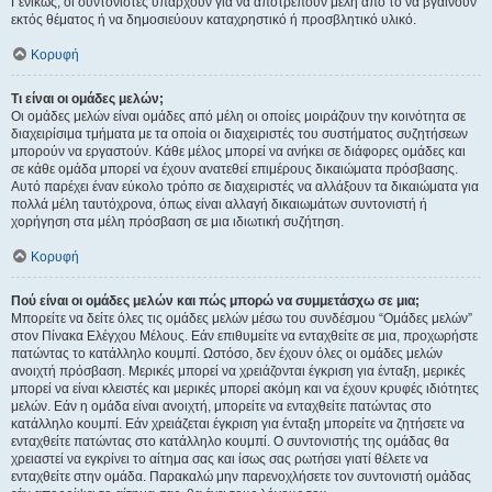
Γενικώς, οι συντονιστές υπάρχουν για να αποτρέπουν μέλη από το να βγαίνουν
εκτός θέματος ή να δημοσιεύουν καταχρηστικό ή προσβλητικό υλικό.
Κορυφή
Τι είναι οι ομάδες μελών;
Οι ομάδες μελών είναι ομάδες από μέλη οι οποίες μοιράζουν την κοινότητα σε
διαχειρίσιμα τμήματα με τα οποία οι διαχειριστές του συστήματος συζητήσεων
μπορούν να εργαστούν. Κάθε μέλος μπορεί να ανήκει σε διάφορες ομάδες και
σε κάθε ομάδα μπορεί να έχουν ανατεθεί επιμέρους δικαιώματα πρόσβασης.
Αυτό παρέχει έναν εύκολο τρόπο σε διαχειριστές να αλλάξουν τα δικαιώματα για
πολλά μέλη ταυτόχρονα, όπως είναι αλλαγή δικαιωμάτων συντονιστή ή
χορήγηση στα μέλη πρόσβαση σε μια ιδιωτική συζήτηση.
Κορυφή
Πού είναι οι ομάδες μελών και πώς μπορώ να συμμετάσχω σε μια;
Μπορείτε να δείτε όλες τις ομάδες μελών μέσω του συνδέσμου “Ομάδες μελών”
στον Πίνακα Ελέγχου Μέλους. Εάν επιθυμείτε να ενταχθείτε σε μια, προχωρήστε
πατώντας το κατάλληλο κουμπί. Ωστόσο, δεν έχουν όλες οι ομάδες μελών
ανοιχτή πρόσβαση. Μερικές μπορεί να χρειάζονται έγκριση για ένταξη, μερικές
μπορεί να είναι κλειστές και μερικές μπορεί ακόμη και να έχουν κρυφές ιδιότητες
μελών. Εάν η ομάδα είναι ανοιχτή, μπορείτε να ενταχθείτε πατώντας στο
κατάλληλο κουμπί. Εάν χρειάζεται έγκριση για ένταξη μπορείτε να ζητήσετε να
ενταχθείτε πατώντας στο κατάλληλο κουμπί. Ο συντονιστής της ομάδας θα
χρειαστεί να εγκρίνει το αίτημα σας και ίσως σας ρωτήσει γιατί θέλετε να
ενταχθείτε στην ομάδα. Παρακαλώ μην παρενοχλήσετε τον συντονιστή ομάδας