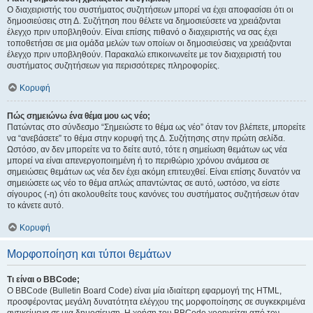
Ο διαχειριστής του συστήματος συζητήσεων μπορεί να έχει αποφασίσει ότι οι
δημοσιεύσεις στη Δ. Συζήτηση που θέλετε να δημοσιεύσετε να χρειάζονται
έλεγχο πριν υποβληθούν. Είναι επίσης πιθανό ο διαχειριστής να σας έχει
τοποθετήσει σε μια ομάδα μελών των οποίων οι δημοσιεύσεις να χρειάζονται
έλεγχο πριν υποβληθούν. Παρακαλώ επικοινωνείτε με τον διαχειριστή του
συστήματος συζητήσεων για περισσότερες πληροφορίες.
Κορυφή
Πώς σημειώνω ένα θέμα μου ως νέο;
Πατώντας στο σύνδεσμο “Σημειώστε το θέμα ως νέο” όταν τον βλέπετε, μπορείτε
να “ανεβάσετε” το θέμα στην κορυφή της Δ. Συζήτησης στην πρώτη σελίδα.
Ωστόσο, αν δεν μπορείτε να το δείτε αυτό, τότε η σημείωση θεμάτων ως νέα
μπορεί να είναι απενεργοποιημένη ή το περιθώριο χρόνου ανάμεσα σε
σημειώσεις θεμάτων ως νέα δεν έχει ακόμη επιτευχθεί. Είναι επίσης δυνατόν να
σημειώσετε ως νέο το θέμα απλώς απαντώντας σε αυτό, ωστόσο, να είστε
σίγουρος (-η) ότι ακολουθείτε τους κανόνες του συστήματος συζητήσεων όταν
το κάνετε αυτό.
Κορυφή
Μορφοποίηση και τύποι θεμάτων
Τι είναι ο BBCode;
Ο BBCode (Bulletin Board Code) είναι μία ιδιαίτερη εφαρμογή της HTML,
προσφέροντας μεγάλη δυνατότητα ελέγχου της μορφοποίησης σε συγκεκριμένα