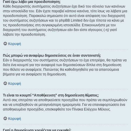
Γιατί έχω λάβει μια προειδοποίηση;
Κάθε διαχειριστής συστήματος συζητήσεων έχει δικό του σύνολο των κανόνων
στην ιστοσελίδα του. Εάν έχετε παραβεί κάποιο κανόνα, τότε ίσως να λάβατε μια
προειδοποίηση. Παρακαλώ σημειώστε ότι αυτό είναι απόφαση του διαχειριστή
του συστήματος συζητήσεων και το phpBB Limited δεν έχει τίποτα να κάνει με
τις προειδοποιήσεις στη συγκεκριμένη ιστοσελίδα. Επικοινωνήστε με τον
διαχειριστή του συστήματος συζητήσεων εάν δεν είστε σίγουρος (-η) γιατί
λάβατε την προειδοποίηση.
Κορυφή
Πώς μπορώ να αναφέρω δημοσιεύσεις σε έναν συντονιστή;
Εάν ο διαχειριστής του συστήματος συζητήσεων το έχει επιτρέψει, θα πρέπει να
δείτε ένα κουμπί για την αναφορά των δημοσιεύσεων δίπλα στη δημοσίευση
που θέλετε να αναφέρετε. Πατώντας θα καθοδηγηθείτε για τα απαιτούμενα
βήματα για να αναφέρετε τη δημοσίευση.
Κορυφή
Τι είναι το κουμπί “Αποθήκευση” στη δημοσίευση θέματος;
Αυτό σας επιτρέπει να αποθηκεύσετε προσχέδια που πρέπει να συμπληρωθούν
και να υποβληθούν σε μεταγενέστερη ημερομηνία. Για να επαναφορτώσετε ένα
αποθηκευμένο προσχέδιο, επισκεφθείτε τον Πίνακα Ελέγχου Μέλους.
Κορυφή
Γιατί η δημοσίευση χρειάζεται να εγκριθεί;