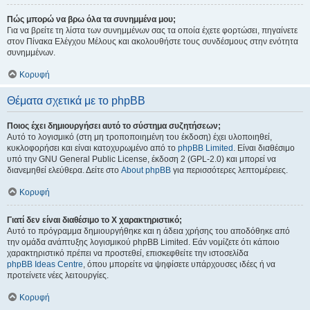
Πώς μπορώ να βρω όλα τα συνημμένα μου;
Για να βρείτε τη λίστα των συνημμένων σας τα οποία έχετε φορτώσει, πηγαίνετε
στον Πίνακα Ελέγχου Μέλους και ακολουθήστε τους συνδέσμους στην ενότητα
συνημμένων.
Κορυφή
Θέματα σχετικά με το phpBB
Ποιος έχει δημιουργήσει αυτό το σύστημα συζητήσεων;
Αυτό το λογισμικό (στη μη τροποποιημένη του έκδοση) έχει υλοποιηθεί,
κυκλοφορήσει και είναι κατοχυρωμένο από το
phpBB Limited
. Είναι διαθέσιμο
υπό την GNU General Public License, έκδοση 2 (GPL-2.0) και μπορεί να
διανεμηθεί ελεύθερα. Δείτε στο
About phpBB
για περισσότερες λεπτομέρειες.
Κορυφή
Γιατί δεν είναι διαθέσιμο το Χ χαρακτηριστικό;
Αυτό το πρόγραμμα δημιουργήθηκε και η άδεια χρήσης του αποδόθηκε από
την ομάδα ανάπτυξης λογισμικού phpBB Limited. Εάν νομίζετε ότι κάποιο
χαρακτηριστικό πρέπει να προστεθεί, επισκεφθείτε την ιστοσελίδα
phpBB Ideas Centre
, όπου μπορείτε να ψηφίσετε υπάρχουσες ιδέες ή να
προτείνετε νέες λειτουργίες.
Κορυφή