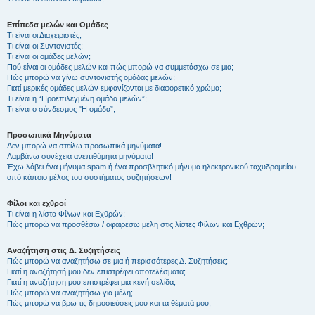
Επίπεδα μελών και Ομάδες
Τι είναι οι Διαχειριστές;
Τι είναι οι Συντονιστές;
Τι είναι οι ομάδες μελών;
Πού είναι οι ομάδες μελών και πώς μπορώ να συμμετάσχω σε μια;
Πώς μπορώ να γίνω συντονιστής ομάδας μελών;
Γιατί μερικές ομάδες μελών εμφανίζονται με διαφορετικό χρώμα;
Τι είναι η “Προεπιλεγμένη ομάδα μελών”;
Τι είναι ο σύνδεσμος "Η ομάδα”;
Προσωπικά Μηνύματα
Δεν μπορώ να στείλω προσωπικά μηνύματα!
Λαμβάνω συνέχεια ανεπιθύμητα μηνύματα!
Έχω λάβει ένα μήνυμα spam ή ένα προσβλητικό μήνυμα ηλεκτρονικού ταχυδρομείου
από κάποιο μέλος του συστήματος συζητήσεων!
Φίλοι και εχθροί
Τι είναι η λίστα Φίλων και Εχθρών;
Πώς μπορώ να προσθέσω / αφαιρέσω μέλη στις λίστες Φίλων και Εχθρών;
Αναζήτηση στις Δ. Συζητήσεις
Πώς μπορώ να αναζητήσω σε μια ή περισσότερες Δ. Συζητήσεις;
Γιατί η αναζήτησή μου δεν επιστρέφει αποτελέσματα;
Γιατί η αναζήτηση μου επιστρέφει μια κενή σελίδα;
Πώς μπορώ να αναζητήσω για μέλη;
Πώς μπορώ να βρω τις δημοσιεύσεις μου και τα θέματά μου;