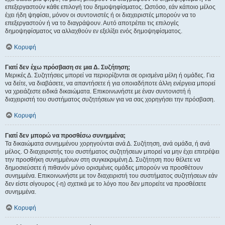
επεξεργαστούν κάθε επιλογή του δημοψηφίσματος. Ωστόσο, εάν κάποιο μέλος
έχει ήδη ψηφίσει, μόνον οι συντονιστές ή οι διαχειριστές μπορούν να το
επεξεργαστούν ή να το διαγράψουν. Αυτό αποτρέπει τις επιλογές
δημοψηφίσματος να αλλαχθούν εν εξελίξει ενός δημοψηφίσματος.
Κορυφή
Γιατί δεν έχω πρόσβαση σε μια Δ. Συζήτηση;
Μερικές Δ. Συζητήσεις μπορεί να περιορίζονται σε ορισμένα μέλη ή ομάδες. Για
να δείτε, να διαβάσετε, να απαντήσετε ή για οποιαδήποτε άλλη ενέργεια μπορεί
να χρειάζεστε ειδικά δικαιώματα. Επικοινωνήστε με έναν συντονιστή ή
διαχειριστή του συστήματος συζητήσεων για να σας χορηγήσει την πρόσβαση.
Κορυφή
Γιατί δεν μπορώ να προσθέσω συνημμένα;
Τα δικαιώματα συνημμένου χορηγούνται ανά Δ. Συζήτηση, ανά ομάδα, ή ανά
μέλος. Ο διαχειριστής του συστήματος συζητήσεων μπορεί να μην έχει επιτρέψει
την προσθήκη συνημμένων στη συγκεκριμένη Δ. Συζήτηση που θέλετε να
δημοσιεύσετε ή πιθανόν μόνο ορισμένες ομάδες μπορούν να προσθέτουν
συνημμένα. Επικοινωνήστε με τον διαχειριστή του συστήματος συζητήσεων εάν
δεν είστε σίγουρος (-η) σχετικά με το λόγο που δεν μπορείτε να προσθέσετε
συνημμένα.
Κορυφή