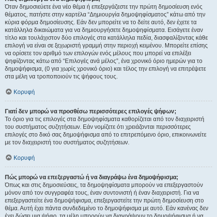
Όταν δημοσιεύετε ένα νέο θέμα ή επεξεργάζεστε την πρώτη δημοσίευση ενός
θέματος, πατήστε στην καρτέλα “Δημιουργία δημοψηφίσματος” κάτω από την
κύρια φόρμα δημοσίευσης. Εάν δεν μπορείτε να το δείτε αυτό, δεν έχετε τα
κατάλληλα δικαιώματα για να δημιουργήσετε δημοψηφίσματα. Εισάγετε έναν
τίτλο και τουλάχιστον δύο επιλογές στα κατάλληλα πεδία, διασφαλίζοντας κάθε
επιλογή να είναι σε ξεχωριστή γραμμή στην περιοχή κειμένου. Μπορείτε επίσης
να ορίσετε τον αριθμό των επιλογών ενός μέλους που μπορεί να επιλέξει
ψηφίζοντας κάτω από “Επιλογές ανά μέλος”, ένα χρονικό όριο ημερών για το
δημοψήφισμα, (0 για χωρίς χρονικό όριο) και τέλος την επιλογή να επιτρέψετε
στα μέλη να τροποποιούν τις ψήφους τους.
Κορυφή
Γιατί δεν μπορώ να προσθέσω περισσότερες επιλογές ψήφων;
Το όριο για τις επιλογές στα δημοψηφίσματα καθορίζεται από τον διαχειριστή
του συστήματος συζητήσεων. Εάν νομίζετε ότι χρειάζονται περισσότερες
επιλογές στο δικό σας δημοψήφισμα από το επιτρεπόμενο όριο, επικοινωνείτε
με τον διαχειριστή του συστήματος συζητήσεων.
Κορυφή
Πώς μπορώ να επεξεργαστώ ή να διαγράψω ένα δημοψήφισμα;
Όπως και στις δημοσιεύσεις, τα δημοψηφίσματα μπορούν να επεξεργαστούν
μόνον από τον συγγραφέα τους, έναν συντονιστή ή έναν διαχειριστή. Για να
επεξεργαστείτε ένα δημοψήφισμα, επεξεργαστείτε την πρώτη δημοσίευση στο
θέμα. Αυτή έχει πάντα συνδεδεμένο το δημοψήφισμα με αυτό. Εάν κανένας δεν
έχει δώσει μια ψήφο, τα μέλη μπορούν να διαγράψουν το δημοψήφισμα ή να