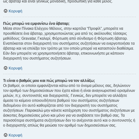
ως άβαταρ και είναι γενικώς μοναδική, προσωπική για κάθε μέλος.
Κορυφή
Πώς μπορώ να εμφανίσω ένα άβαταρ;
Μέσα στον Πίνακα Ελέγχου Μέλους, στην καρτέλα “Προφίλ”, μπορείτε να
προσθέσετε ένα άβαταρ, χρησιμοποιώντας μια από τις ακόλουθες τέσσερις
μεθόδους: Gravatar, Γκαλερί, Φόρτωση από σύνδεσμο ή Φόρτωση άβαταρ.
Εναπόκειται στον διαχειριστή του συστήματος συζητήσεων να ενεργοποιήσει τα
άβαταρ και να επιλέξει τον τρόπο με τον οποίο μπορεί να καταστούν διαθέσιμα.
Εάν δεν μπορείτε να χρησιμοποιήσετε άβαταρ, επικοινωνήστε με κάποιον
διαχειριστή του συστήματος συζητήσεων.
Κορυφή
Τι είναι ο βαθμός μου και πώς μπορώ να τον αλλάξω;
Οι βαθμοί, οι οποίοι εμφανίζονται κάτω από το όνομα μέλους σας, δηλώνουν
τον αριθμό των δημοσιεύσεων που έχετε κάνει ή είναι αναγνωριστικό ορισμένων
μελών, π.χ. συντονιστές και διαχειριστές. Γενικώς, δεν μπορείτε να αλλάξετε
άμεσα το κείμενο οποιουδήποτε βαθμού του συστήματος συζητήσεων
δεδομένου ότι αυτό καθορίζεται από τον διαχειριστή του συστήματος
συζητήσεων. Παρακαλώ μην κάνετε κατάχρηση του συστήματος συζητήσεων με
άσκοπες δημοσιεύσεις μόνο και μόνο για να ανεβάσετε τον βαθμό σας. Τα
περισσότερα συστήματα συζητήσεων δεν το ανέχονται αυτό και ο συντονιστής ή
ο διαχειριστής απλώς θα μειώσει τον αριθμό των δημοσιεύσεων σας.
Κορυφή