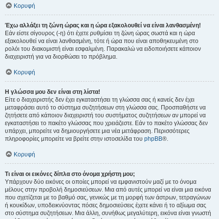
Κορυφή
Έχω αλλάξει τη ζώνη ώρας και η ώρα εξακολουθεί να είναι λανθασμένη!
Εάν είστε σίγουρος (-η) ότι έχετε ρυθμίσει τη ζώνη ώρας σωστά και η ώρα
εξακολουθεί να είναι λανθασμένη, τότε ή ώρα που είναι αποθηκευμένη στο
ρολόι του διακομιστή είναι εσφαλμένη. Παρακαλώ να ειδοποιήσετε κάποιον
διαχειριστή για να διορθώσει το πρόβλημα.
Κορυφή
Η γλώσσα μου δεν είναι στη λίστα!
Είτε ο διαχειριστής δεν έχει εγκαταστήσει τη γλώσσα σας ή κανείς δεν έχει
μεταφράσει αυτό το σύστημα συζητήσεων στη γλώσσα σας. Προσπαθήστε να
ζητήσετε από κάποιον διαχειριστή του συστήματος συζητήσεων αν μπορεί να
εγκαταστήσει το πακέτο γλώσσας που χρειάζεστε. Εάν το πακέτο γλώσσας δεν
υπάρχει, μπορείτε να δημιουργήσετε μια νέα μετάφραση. Περισσότερες
πληροφορίες μπορείτε να βρείτε στην ιστοσελίδα του
phpBB
®.
Κορυφή
Τι είναι οι εικόνες δίπλα στο όνομα χρήστη μου;
Υπάρχουν δύο εικόνες οι οποίες μπορεί να εμφανιστούν μαζί με το όνομα
μέλους στην προβολή δημοσιεύσεων. Μια από αυτές μπορεί να είναι μια εικόνα
που σχετίζεται με το βαθμό σας, γενικώς με τη μορφή των άστρων, τετραγώνων
ή κουκίδων, υποδεικνύοντας πόσες δημοσιεύσεις έχετε κάνει ή το αξίωμα σας
στο σύστημα συζητήσεων. Μια άλλη, συνήθως μεγαλύτερη, εικόνα είναι γνωστή