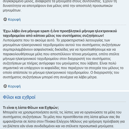
συγκεκριμένο μέλος, αναφέρετε τα μηνύματα στους συντονιστές. Έχουν τη
δυνατότητα να αποτρέψουν ένα μέλος από την αποστολή προσωπικών
μηνυμάτων.
Κορυφή
Έχω λάβει ένα μήνυμα spam ή ένα προσβλητικό μήνυμα ηλεκτρονικού
ταχυδρομείου από κάποιο μέλος του συστήματος συζητήσεων!
Λυπούμαστε που το ακούμε αυτό. Το χαρακτηριστικό λειτουργίας των
μηνυμάτων ηλεκτρονικού ταχυδρομείου αυτού του συστήματος συζητήσεων
συμπεριλαμβάνουν ασφαλιστικές δικλείδες για να προσπαθήσουμε και να
παρακολουθήσουμε μέλη που αποστέλλουν τέτοια μηνύματα, οπότε στείλτε
μήνυμα ηλεκτρονικού ταχυδρομείου στον διαχειριστή του συστήματος
συζητήσεων με πλήρες αντίγραφο του μηνύματος που λάβατε. Είναι πολύ
σημαντικό να υπάρχουν οι κεφαλίδες που περιέχουν τα στοιχεία του μέλους το
οποίο απέστειλε το μήνυμα ηλεκτρονικού ταχυδρομείου. Ο διαχειριστής του
συστήματος συζητήσεων μπορεί στη συνέχεια να λάβει μέτρα.
Κορυφή
Φίλοι και εχθροί
Τι είναι η λίστα Φίλων και Εχθρών;
Μπορείτε να χρησιμοποιήσετε αυτές τις λίστες για να οργανώσετε τα μέλη του
συστήματος συζητήσεων. Τα μέλη που προστίθενται στη λίστα φίλων σας θα
εμφανίζονται σε λίστα στον Πίνακα Ελέγχου Μέλους για γρήγορη πρόσβαση για
να βλέπετε εάν είναι συνδεδεμένοι και να στέλνετε προσωπικά μηνύματα.