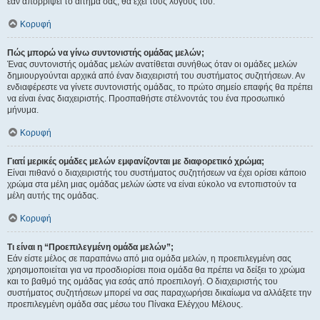
εάν απορρίψει το αίτημα σας, θα έχει τους λόγους του.
Κορυφή
Πώς μπορώ να γίνω συντονιστής ομάδας μελών;
Ένας συντονιστής ομάδας μελών ανατίθεται συνήθως όταν οι ομάδες μελών
δημιουργούνται αρχικά από έναν διαχειριστή του συστήματος συζητήσεων. Αν
ενδιαφέρεστε να γίνετε συντονιστής ομάδας, το πρώτο σημείο επαφής θα πρέπει
να είναι ένας διαχειριστής. Προσπαθήστε στέλνοντάς του ένα προσωπικό
μήνυμα.
Κορυφή
Γιατί μερικές ομάδες μελών εμφανίζονται με διαφορετικό χρώμα;
Είναι πιθανό ο διαχειριστής του συστήματος συζητήσεων να έχει ορίσει κάποιο
χρώμα στα μέλη μιας ομάδας μελών ώστε να είναι εύκολο να εντοπιστούν τα
μέλη αυτής της ομάδας.
Κορυφή
Τι είναι η “Προεπιλεγμένη ομάδα μελών”;
Εάν είστε μέλος σε παραπάνω από μια ομάδα μελών, η προεπιλεγμένη σας
χρησιμοποιείται για να προσδιορίσει ποια ομάδα θα πρέπει να δείξει το χρώμα
και το βαθμό της ομάδας για εσάς από προεπιλογή. Ο διαχειριστής του
συστήματος συζητήσεων μπορεί να σας παραχωρήσει δικαίωμα να αλλάξετε την
προεπιλεγμένη ομάδα σας μέσω του Πίνακα Ελέγχου Μέλους.