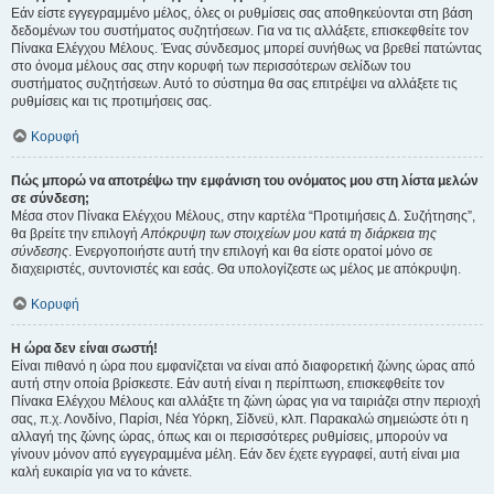
Εάν είστε εγγεγραμμένο μέλος, όλες οι ρυθμίσεις σας αποθηκεύονται στη βάση
δεδομένων του συστήματος συζητήσεων. Για να τις αλλάξετε, επισκεφθείτε τον
Πίνακα Ελέγχου Μέλους. Ένας σύνδεσμος μπορεί συνήθως να βρεθεί πατώντας
στο όνομα μέλους σας στην κορυφή των περισσότερων σελίδων του
συστήματος συζητήσεων. Αυτό το σύστημα θα σας επιτρέψει να αλλάξετε τις
ρυθμίσεις και τις προτιμήσεις σας.
Κορυφή
Πώς μπορώ να αποτρέψω την εμφάνιση του ονόματος μου στη λίστα μελών
σε σύνδεση;
Μέσα στον Πίνακα Ελέγχου Μέλους, στην καρτέλα “Προτιμήσεις Δ. Συζήτησης”,
θα βρείτε την επιλογή
Απόκρυψη των στοιχείων μου κατά τη διάρκεια της
σύνδεσης
. Ενεργοποιήστε αυτή την επιλογή και θα είστε ορατοί μόνο σε
διαχειριστές, συντονιστές και εσάς. Θα υπολογίζεστε ως μέλος με απόκρυψη.
Κορυφή
Η ώρα δεν είναι σωστή!
Είναι πιθανό η ώρα που εμφανίζεται να είναι από διαφορετική ζώνης ώρας από
αυτή στην οποία βρίσκεστε. Εάν αυτή είναι η περίπτωση, επισκεφθείτε τον
Πίνακα Ελέγχου Μέλους και αλλάξτε τη ζώνη ώρας για να ταιριάζει στην περιοχή
σας, π.χ. Λονδίνο, Παρίσι, Νέα Υόρκη, Σίδνεϋ, κλπ. Παρακαλώ σημειώστε ότι η
αλλαγή της ζώνης ώρας, όπως και οι περισσότερες ρυθμίσεις, μπορούν να
γίνουν μόνον από εγγεγραμμένα μέλη. Εάν δεν έχετε εγγραφεί, αυτή είναι μια
καλή ευκαιρία για να το κάνετε.