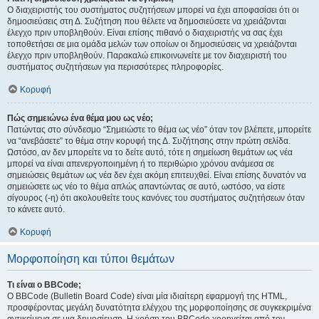
Ο διαχειριστής του συστήματος συζητήσεων μπορεί να έχει αποφασίσει ότι οι
δημοσιεύσεις στη Δ. Συζήτηση που θέλετε να δημοσιεύσετε να χρειάζονται
έλεγχο πριν υποβληθούν. Είναι επίσης πιθανό ο διαχειριστής να σας έχει
τοποθετήσει σε μια ομάδα μελών των οποίων οι δημοσιεύσεις να χρειάζονται
έλεγχο πριν υποβληθούν. Παρακαλώ επικοινωνείτε με τον διαχειριστή του
συστήματος συζητήσεων για περισσότερες πληροφορίες.
Κορυφή
Πώς σημειώνω ένα θέμα μου ως νέο;
Πατώντας στο σύνδεσμο “Σημειώστε το θέμα ως νέο” όταν τον βλέπετε, μπορείτε
να “ανεβάσετε” το θέμα στην κορυφή της Δ. Συζήτησης στην πρώτη σελίδα.
Ωστόσο, αν δεν μπορείτε να το δείτε αυτό, τότε η σημείωση θεμάτων ως νέα
μπορεί να είναι απενεργοποιημένη ή το περιθώριο χρόνου ανάμεσα σε
σημειώσεις θεμάτων ως νέα δεν έχει ακόμη επιτευχθεί. Είναι επίσης δυνατόν να
σημειώσετε ως νέο το θέμα απλώς απαντώντας σε αυτό, ωστόσο, να είστε
σίγουρος (-η) ότι ακολουθείτε τους κανόνες του συστήματος συζητήσεων όταν
το κάνετε αυτό.
Κορυφή
Μορφοποίηση και τύποι θεμάτων
Τι είναι ο BBCode;
Ο BBCode (Bulletin Board Code) είναι μία ιδιαίτερη εφαρμογή της HTML,
προσφέροντας μεγάλη δυνατότητα ελέγχου της μορφοποίησης σε συγκεκριμένα