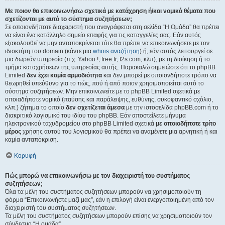
Με ποιον θα επικοινωνήσω σχετικά με κατάχρηση ή/και νομικά θέματα που
σχετίζονται με αυτό το σύστημα συζητήσεων;
Σε οποιονδήποτε διαχειριστή που αναγράφεται στη σελίδα “Η Ομάδα” θα πρέπει
να είναι ένα κατάλληλο σημείο επαφής για τις καταγγελίες σας. Εάν αυτός
εξακολουθεί να μην ανταποκρίνεται τότε θα πρέπει να επικοινωνήσετε με τον
ιδιοκτήτη του domain (κάντε μια
whois αναζήτηση
) ή, εάν αυτός λειτουργεί σε
μια δωρεάν υπηρεσία (π.χ. Yahoo !, free.fr, f2s.com, κλπ), με τη διοίκηση ή το
τμήμα καταχρήσεων της υπηρεσίας αυτής. Παρακαλώ σημειώστε ότι το phpBB
Limited
δεν έχει καμία αρμοδιότητα
και δεν μπορεί με οποιονδήποτε τρόπο να
θεωρηθεί υπεύθυνο για το πώς, πού ή από ποιον χρησιμοποιείται αυτό το
σύστημα συζητήσεων. Μην επικοινωνείτε με το phpBB Limited σχετικά με
οποιαδήποτε νομικό (παύσης και παράλειψης, ευθύνης, συκοφαντικό σχόλιο,
κλπ.) ζήτημα το οποίο
δεν σχετίζεται άμεσα
με την ιστοσελίδα phpBB.com ή το
διακριτικό λογισμικό του ιδίου του phpBB. Εάν αποστείλετε μήνυμα
ηλεκτρονικού ταχυδρομείου στο phpBB Limited σχετικά
με οποιοδήποτε τρίτο
μέρος
χρήσης αυτού του λογισμικού θα πρέπει να αναμένετε μια αρνητική ή και
καμία ανταπόκριση.
Κορυφή
Πώς μπορώ να επικοινωνήσω με τον διαχειριστή του συστήματος
συζητήσεων;
Όλα τα μέλη του συστήματος συζητήσεων μπορούν να χρησιμοποιούν τη
φόρμα “Επικοινωνήστε μαζί μας”, εάν η επιλογή είναι ενεργοποιημένη από τον
διαχειριστή του συστήματος συζητήσεων.
Τα μέλη του συστήματος συζητήσεων μπορούν επίσης να χρησιμοποιούν τον
σύνδεσμο “Η ομάδα”.