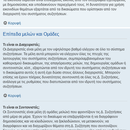
Τα εικονίδια θεμάτων είναι επιλεγμένες εικόνες από τον συγγραφέα σχετιζόμενες
με δημοσιεύσεις και υποδεικνύουν περιεχόμενό τους. Η δυνατότητα για χρήση
εικονιδίων θεμάτων εξαρτάται από τα δικαιώματα που ορίστηκαν από τον
διαχειριστή του συστήματος συζητήσεων.
Κορυφή
Επίπεδα μελών και Ομάδες
Τι είναι οι Διαχειριστές;
Οι Διαχειριστές είναι μέλη με τον υψηλότερο βαθμό ελέγχου σε όλο το σύστημα
συζητήσεων. Τα μέλη αυτά μπορούν να ελέγχουν όλες τις πτυχές της
λειτουργίας του συστήματος συζητήσεων, συμπεριλαμβανομένων του
καθορισμού δικαιωμάτων, της απαγόρευσης μελών, της δημιουργίας ομάδων ή
συντονιστών, κλπ., εξαρτώνται από τον ιδρυτή του συστήματος συζητήσεων και
τι δικαιώματα αυτός ή αυτή έχει δώσει στους άλλους διαχειριστές. Μπορούν
επίσης να έχουν πλήρεις δυνατότητες συντονιστή σε όλες τις Δ. Συζητήσεις,
ανάλογα με τις ρυθμίσεις που διατυπώνεται από τον ιδρυτή του συστήματος
συζητήσεων.
Κορυφή
Τι είναι οι Συντονιστές;
Οι Συντονιστές είναι μέλη (ή ομάδες μελών) που φροντίζουν τις Δ. Συζητήσεις
από μέρα σε μέρα. Έχουν το δικαίωμα να επεξεργάζονται ή να διαγράφουν
δημοσιεύσεις και να κλειδώνουν, να ξεκλειδώνουν, να μετακινούν, να
διαγράφουν και να διαχωρίζουν θέματα στη Δ. Συζήτηση που συντονίζουν.