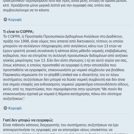
ηλεκτρονικού ταχυδρομείου από και προς άλλα μέλη, ένταξη σε ομάδα μελών,
κλπ. Χρειάζονται μόνο μερικά λεπτά για την εγγραφή σας οπότε σας
συμβουλεύουμε να το κάνετε.
Κορυφή
Τι είναι το COPPA;
Το COPPA, ή Προστασία Προσωπικών Δεδομένων Ανηλίκων στο Διαδίκτυο,
πράξη του 1998, είναι νόμος που απαιτεί από δικτυακούς τόπους οι οποίοι
μπορούν να συλλέγουν πληροφορίες από ανηλίκους κάτω των 13 ετών να
έχουν γραπτή γονική συναίνεση ή κάποια άλλη μέθοδο νομικής επιβεβαίωσης
κηδεμόνα, που να επιτρέπει τη συλλογή προσωπικών δεδομένων από ανήλικο
ηλικίας μικρότερης των 13. Εάν δεν είστε σίγουρος (-η) αν αυτό ισχύει για σας,
όπως κάποιος ο οποίος προσπαθεί να εγγραφεί ή στην ιστοσελίδα που
προσπαθείτε να εγγραφείτε, επικοινωνήστε με νομικό σύμβουλο για βοήθεια.
Παρακαλώ σημειώστε ότι το phpBB Limited και ο ιδιοκτήτης του εν λόγω
συστήματος συζητήσεων δεν μπορεί να δώσει νομική συμβουλή και δεν είναι
ένα σημείο επαφής για ενδοιασμούς νομικού χαρακτήρα οποιουδήποτε είδους,
εκτός από τις περιπτώσεις που περιγράφονται στην ερώτηση “Με ποιόν θα
επικοινωνήσω σχετικά με νομικά ή θέματα κατάχρησης πάνω στο σύστημα
συζητήσεων;”.
Κορυφή
Γιατί δεν μπορώ να εγγραφώ;
Είναι πιθανόν κάποιος διαχειριστής του συστήματος συζητήσεων να έχει
απενεργοποιήσει τις εγγραφές για να αποτρέψει νέους επισκέπτες να