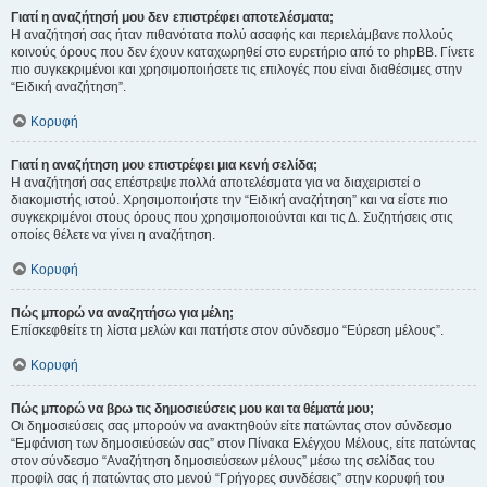
Γιατί η αναζήτησή μου δεν επιστρέφει αποτελέσματα;
Η αναζήτησή σας ήταν πιθανότατα πολύ ασαφής και περιελάμβανε πολλούς
κοινούς όρους που δεν έχουν καταχωρηθεί στο ευρετήριο από το phpBB. Γίνετε
πιο συγκεκριμένοι και χρησιμοποιήσετε τις επιλογές που είναι διαθέσιμες στην
“Ειδική αναζήτηση”.
Κορυφή
Γιατί η αναζήτηση μου επιστρέφει μια κενή σελίδα;
Η αναζήτησή σας επέστρεψε πολλά αποτελέσματα για να διαχειριστεί ο
διακομιστής ιστού. Χρησιμοποιήστε την “Ειδική αναζήτηση” και να είστε πιο
συγκεκριμένοι στους όρους που χρησιμοποιούνται και τις Δ. Συζητήσεις στις
οποίες θέλετε να γίνει η αναζήτηση.
Κορυφή
Πώς μπορώ να αναζητήσω για μέλη;
Επίσκεφθείτε τη λίστα μελών και πατήστε στον σύνδεσμο “Εύρεση μέλους”.
Κορυφή
Πώς μπορώ να βρω τις δημοσιεύσεις μου και τα θέματά μου;
Οι δημοσιεύσεις σας μπορούν να ανακτηθούν είτε πατώντας στον σύνδεσμο
“Εμφάνιση των δημοσιεύσεών σας” στον Πίνακα Ελέγχου Μέλους, είτε πατώντας
στον σύνδεσμο “Αναζήτηση δημοσιεύσεων μέλους” μέσω της σελίδας του
προφίλ σας ή πατώντας στο μενού “Γρήγορες συνδέσεις” στην κορυφή του