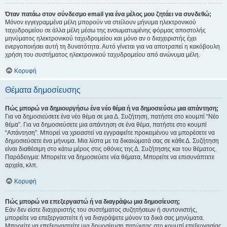
Όταν πατάω στον σύνδεσμο email για ένα μέλος μου ζητάει να συνδεθώ;
Μόνον εγγεγραμμένα μέλη μπορούν να στείλουν μήνυμα ηλεκτρονικού
ταχυδρομείου σε άλλα μέλη μέσω της ενσωματωμένης φόρμας αποστολής
μηνύματος ηλεκτρονικού ταχυδρομείου και μόνο αν ο διαχειριστής έχει
ενεργοποιήσει αυτή τη δυνατότητα. Αυτό γίνεται για να αποτραπεί η κακόβουλη
χρήση του συστήματος ηλεκτρονικού ταχυδρομείου από ανώνυμα μέλη.
Κορυφή
Θέματα δημοσίευσης
Πώς μπορώ να δημιουργήσω ένα νέο θέμα ή να δημοσιεύσω μια απάντηση;
Για να δημοσιεύσετε ένα νέο θέμα σε μια Δ. Συζήτηση, πατήστε στο κουμπί “Νέο
θέμα”. Για να δημοσιεύσετε μια απάντηση σε ένα θέμα, πατήστε στο κουμπί
“Απάντηση”. Μπορεί να χρειαστεί να εγγραφείτε προκειμένου να μπορέσετε να
δημοσιεύσετε ένα μήνυμα. Μια λίστα με τα δικαιώματά σας σε κάθε Δ. Συζήτηση
είναι διαθέσιμη στο κάτω μέρος στις οθόνες της Δ. Συζήτησης και του θέματος.
Παράδειγμα: Μπορείτε να δημοσιεύετε νέα θέματα, Μπορείτε να επισυνάπτετε
αρχεία, κλπ.
Κορυφή
Πώς μπορώ να επεξεργαστώ ή να διαγράψω μια δημοσίευση;
Εάν δεν είστε διαχειριστής του συστήματος συζητήσεων ή συντονιστής,
μπορείτε να επεξεργαστείτε ή να διαγράψετε μόνον τα δικά σας μηνύματα.
Μπορείτε να επεξεργαστείτε μια δημοσίευση πατώντας στο κουμπί επεξεργασίας