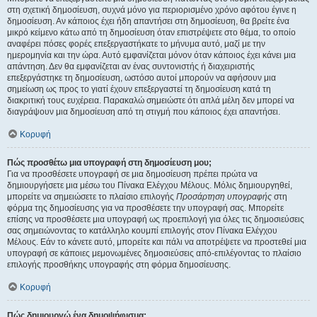
στη σχετική δημοσίευση, συχνά μόνο για περιορισμένο χρόνο αφότου έγινε η
δημοσίευση. Αν κάποιος έχει ήδη απαντήσει στη δημοσίευση, θα βρείτε ένα
μικρό κείμενο κάτω από τη δημοσίευση όταν επιστρέψετε στο θέμα, το οποίο
αναφέρει πόσες φορές επεξεργαστήκατε το μήνυμα αυτό, μαζί με την
ημερομηνία και την ώρα. Αυτό εμφανίζεται μόνον όταν κάποιος έχει κάνει μια
απάντηση. Δεν θα εμφανίζεται αν ένας συντονιστής ή διαχειριστής
επεξεργάστηκε τη δημοσίευση, ωστόσο αυτοί μπορούν να αφήσουν μια
σημείωση ως προς το γιατί έχουν επεξεργαστεί τη δημοσίευση κατά τη
διακριτική τους ευχέρεια. Παρακαλώ σημειώστε ότι απλά μέλη δεν μπορεί να
διαγράψουν μια δημοσίευση από τη στιγμή που κάποιος έχει απαντήσει.
Κορυφή
Πώς προσθέτω μια υπογραφή στη δημοσίευση μου;
Για να προσθέσετε υπογραφή σε μια δημοσίευση πρέπει πρώτα να
δημιουργήσετε μια μέσω του Πίνακα Ελέγχου Μέλους. Μόλις δημιουργηθεί,
μπορείτε να σημειώσετε το πλαίσιο επιλογής
Προσάρτηση υπογραφής
στη
φόρμα της δημοσίευσης για να προσθέσετε την υπογραφή σας. Μπορείτε
επίσης να προσθέσετε μια υπογραφή ως προεπιλογή για όλες τις δημοσιεύσεις
σας σημειώνοντας το κατάλληλο κουμπί επιλογής στον Πίνακα Ελέγχου
Μέλους. Εάν το κάνετε αυτό, μπορείτε και πάλι να αποτρέψετε να προστεθεί μια
υπογραφή σε κάποιες μεμονωμένες δημοσιεύσεις από-επιλέγοντας το πλαίσιο
επιλογής προσθήκης υπογραφής στη φόρμα δημοσίευσης.
Κορυφή
Πώς δημιουργώ ένα δημοψήφισμα;