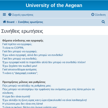
University of the Aegean
Συχνές ερωτήσεις
Σύνδεση
Α
Board
Συνήθεις ερωτήσεις
ν
Συνήθεις ερωτήσεις
α
ζ
Θέματα σύνδεσης και εγγραφής
Γιατί πρέπει να εγγραφώ;
ή
Τι είναι το COPPA;
τ
Γιατί δεν μπορώ να εγγραφώ;
Έχω κάνει εγγραφή, αλλά δεν μπορώ να συνδεθώ!
η
Γιατί δεν μπορώ να συνδεθώ;
Έχω εγγραφεί κατά το παρελθόν αλλά δεν μπορώ να συνδεθώ πλέον!
σ
Έχω ξεχάσει τον κωδικό μου!
η
Γιατί αποσυνδέομαι αυτόματα;
Τι κάνει η “Διαγραφή cookies”;
Προτιμήσεις μέλους και ρυθμίσεις
Πώς μπορώ να αλλάξω τις ρυθμίσεις μου;
Πώς μπορώ να αποτρέψω την εμφάνιση του ονόματος μου στη λίστα μελών σε
σύνδεση;
Η ώρα δεν είναι σωστή!
Έχω αλλάξει τη ζώνη ώρας και η ώρα εξακολουθεί να είναι λανθασμένη!
Η γλώσσα μου δεν είναι στη λίστα!
Τι είναι οι εικόνες δίπλα στο όνομα χρήστη μου;