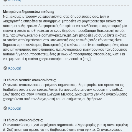
Κορυφή
Μπορώ να δημοσιεύω εικόνες;
Ναι, εικόνες μπορούν να εμφανίζονται στις δημοσιεύσεις σας. Εάν ο
διαχειριστής επιτρέπει τα συνημμένα, μπορείτε να φορτώσετε την εικόνα στο
σύστημα συζητήσεων. Διαφορετικά, θα πρέπει να συνδέσετε με παραπομπή μία
εικόνα η οποία αποθηκεύεται σε έναν δημόσια προσβάσιμο διακομιστή ιστού,
π.χ. http://www.example.com/my-picture.gif. Δεν μπορείτε να συνδέσετε εικόνες
οι οποίες αποθηκεύονται στο υπολογιστή σας τοπικά (εκτός εάν αυτός είναι
δημόσια προσπελάσιμος διακομιστής) ή εικόνες που είναι αποθηκευμένες πίσω
από μηχανισμούς πιστοποίησης, π.χ. λογαριασμοί ηλεκτρονικού ταχυδρομείου
hotmail ή yahoo, προστατευμένες με κωδικό πρόσβασης ιστοσελίδες, κλπ. Για
να εμφανιστεί η εικόνα χρησιμοποιήστε την ετικέτα [img].
Κορυφή
Τι είναι οι γενικές ανακοινώσεις;
Οι γενικές ανακοινώσεις περιέχουν σημαντικές πληροφορίες και πρέπει να τις
διαβάζετε όποτε είναι εφικτό. Αυτές θα εμφανίζονται στην κορυφή της κάθε Δ.
Συζήτησης και στον Πίνακα Ελέγχου Μέλους. Δικαιώματα γενικής ανακοίνωσης
χορηγούνται από τον διαχειριστή του συστήματος συζητήσεων.
Κορυφή
Τι είναι οι ανακοινώσεις;
Οι ανακοινώσεις συχνά περιέχουν σημαντικές πληροφορίες για τη συγκεκριμένη
Δ. Συζήτηση και πρέπει να τις διαβάσετε όποτε είναι εφικτό. Οι ανακοινώσεις