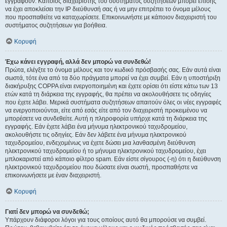
εγγραφούν. Κάποιος διαχειριστής του συστήματος συζητήσεων μπορεί επίσης
να έχει αποκλείσει την IP διεύθυνσή σας ή να μην επιτρέπει το όνομα μέλους
που προσπαθείτε να καταχωρίσετε. Επικοινωνήστε με κάποιον διαχειριστή του
συστήματος συζητήσεων για βοήθεια.
Κορυφή
Έχω κάνει εγγραφή, αλλά δεν μπορώ να συνδεθώ!
Πρώτα, ελέγξτε το όνομα μέλους και τον κωδικό πρόσβασής σας. Εάν αυτά είναι
σωστά, τότε ένα από τα δύο πράγματα μπορεί να έχει συμβεί. Εάν η υποστήριξη
διακήρυξης COPPA είναι ενεργοποιημένη και έχετε ορίσει ότι είστε κάτω των 13
ετών κατά τη διάρκεια της εγγραφής, θα πρέπει να ακολουθήσετε τις οδηγίες
που έχετε λάβει. Μερικά συστήματα συζητήσεων απαιτούν όλες οι νέες εγγραφές
να ενεργοποιούνται, είτε από εσάς είτε από τον διαχειριστή προκειμένου να
μπορέσετε να συνδεθείτε. Αυτή η πληροφορία υπήρχε κατά τη διάρκεια της
εγγραφής. Εάν έχετε λάβει ένα μήνυμα ηλεκτρονικού ταχυδρομείου,
ακολουθήστε τις οδηγίες. Εάν δεν λάβετε ένα μήνυμα ηλεκτρονικού
ταχυδρομείου, ενδεχομένως να έχετε δώσει μια λανθασμένη διεύθυνση
ηλεκτρονικού ταχυδρομείου ή το μήνυμα ηλεκτρονικού ταχυδρομείου, έχει
μπλοκαριστεί από κάποιο φίλτρο spam. Εάν είστε σίγουρος (-η) ότι η διεύθυνση
ηλεκτρονικού ταχυδρομείου που δώσατε είναι σωστή, προσπαθήστε να
επικοινωνήσετε με έναν διαχειριστή.
Κορυφή
Γιατί δεν μπορώ να συνδεθώ;
Υπάρχουν διάφοροι λόγοι για τους οποίους αυτό θα μπορούσε να συμβεί.