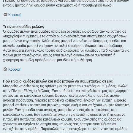
Γενικώς, οι συντονιστές υπάρχουν για να αποτρέπουν μέλη από το να βγαίνουν
εκτός θέματος ή να δημοσιεύουν καταχρηστικό ή προσβλητικό υλικό.
Κορυφή
Τι είναι οι ομάδες μελών;
Οι ομάδες μελών είναι ομάδες από μέλη οι οποίες μοιράζουν την κοινότητα σε
διαχειρίσιμα τμήματα με τα οποία οι διαχειριστές του συστήματος συζητήσεων
μπορούν να εργαστούν. Κάθε μέλος μπορεί να ανήκει σε διάφορες ομάδες και
σε κάθε ομάδα μπορεί να έχουν ανατεθεί επιμέρους δικαιώματα πρόσβασης.
Αυτό παρέχει έναν εύκολο τρόπο σε διαχειριστές να αλλάξουν τα δικαιώματα για
πολλά μέλη ταυτόχρονα, όπως είναι αλλαγή δικαιωμάτων συντονιστή ή
χορήγηση στα μέλη πρόσβαση σε μια ιδιωτική συζήτηση.
Κορυφή
Πού είναι οι ομάδες μελών και πώς μπορώ να συμμετάσχω σε μια;
Μπορείτε να δείτε όλες τις ομάδες μελών μέσω του συνδέσμου “Ομάδες μελών”
στον Πίνακα Ελέγχου Μέλους. Εάν επιθυμείτε να ενταχθείτε σε μια, προχωρήστε
πατώντας το κατάλληλο κουμπί. Ωστόσο, δεν έχουν όλες οι ομάδες μελών
ανοιχτή πρόσβαση. Μερικές μπορεί να χρειάζονται έγκριση για ένταξη, μερικές
μπορεί να είναι κλειστές και μερικές μπορεί ακόμη και να έχουν κρυφές ιδιότητες
μελών. Εάν η ομάδα είναι ανοιχτή, μπορείτε να ενταχθείτε πατώντας στο
κατάλληλο κουμπί. Εάν χρειάζεται έγκριση για ένταξη μπορείτε να ζητήσετε να
ενταχθείτε πατώντας στο κατάλληλο κουμπί. Ο συντονιστής της ομάδας θα
χρειαστεί να εγκρίνει το αίτημα σας και ίσως σας ρωτήσει γιατί θέλετε να
ενταχθείτε στην ομάδα. Παρακαλώ μην παρενοχλήσετε τον συντονιστή ομάδας