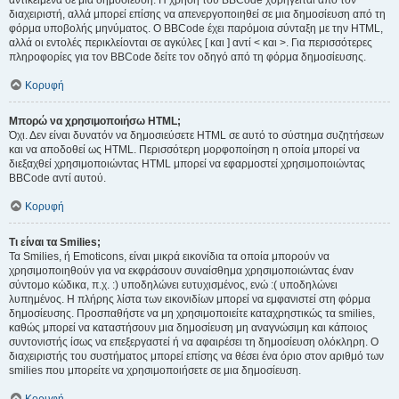
αντικείμενα σε μια δημοσίευση. Η χρήση του BBCode χορηγείται από τον
διαχειριστή, αλλά μπορεί επίσης να απενεργοποιηθεί σε μια δημοσίευση από τη
φόρμα υποβολής μηνύματος. Ο BBCode έχει παρόμοια σύνταξη με την HTML,
αλλά οι εντολές περικλείονται σε αγκύλες [ και ] αντί < και >. Για περισσότερες
πληροφορίες για τον BBCode δείτε τον οδηγό από τη φόρμα δημοσίευσης.
Κορυφή
Μπορώ να χρησιμοποιήσω HTML;
Όχι. Δεν είναι δυνατόν να δημοσιεύσετε HTML σε αυτό το σύστημα συζητήσεων
και να αποδοθεί ως HTML. Περισσότερη μορφοποίηση η οποία μπορεί να
διεξαχθεί χρησιμοποιώντας HTML μπορεί να εφαρμοστεί χρησιμοποιώντας
BBCode αντί αυτού.
Κορυφή
Τι είναι τα Smilies;
Τα Smilies, ή Emoticons, είναι μικρά εικονίδια τα οποία μπορούν να
χρησιμοποιηθούν για να εκφράσουν συναίσθημα χρησιμοποιώντας έναν
σύντομο κώδικα, π.χ. :) υποδηλώνει ευτυχισμένος, ενώ :( υποδηλώνει
λυπημένος. Η πλήρης λίστα των εικονιδίων μπορεί να εμφανιστεί στη φόρμα
δημοσίευσης. Προσπαθήστε να μη χρησιμοποιείτε καταχρηστικώς τα smilies,
καθώς μπορεί να καταστήσουν μια δημοσίευση μη αναγνώσιμη και κάποιος
συντονιστής ίσως να επεξεργαστεί ή να αφαιρέσει τη δημοσίευση ολόκληρη. Ο
διαχειριστής του συστήματος μπορεί επίσης να θέσει ένα όριο στον αριθμό των
smilies που μπορείτε να χρησιμοποιήσετε σε μια δημοσίευση.