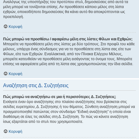
Αναλόγως της υποστήριξης του προτύπου στυλ, δημοσιεύσεις από αυτά τα
μέλη μπορεί να τονίζονται επίσης. Αν προσθέσετε κάποιο μέλος στη λίστα
εχθρών, οποιεσδήποτε δημοσιεύσεις θα κάνει αυτό θα αποκρύπτονται ως
προεπιλογή.
Κορυφή
Πώς μπορώ να προσθέσω / αφαιρέσω μέλη στις λίστες Φίλων και Εχθρών;
Μπορείτε να προσθέσετε μέλη στις λίστες με δύο τρόπους. Στο προφίλ του κάθε
μέλους, υπάρχει ένας σύνδεσμος για να το προσθέσετε στη λίστα σας είτε των
Φίλων, είτε των Εχθρών. Εναλλακτικά, από τον Πίνακα Ελέγχου Μέλους,
μπορείτε κατευθείαν να προσθέσετε μέλη εισάγοντας το όνομα τους. Μπορείτε
επίσης να αφαιρέσετε μέλη από τη λίστα σας χρησιμοποιώντας την ίδια σελίδα.
Κορυφή
Αναζήτηση στις Δ. Συζητήσεις
Πώς μπορώ να αναζητήσω σε μια ή περισσότερες Δ. Συζητήσεις;
Εισάγετε έναν όρο αναζήτησης στο πλαίσιο αναζήτησης που βρίσκεται στις
σελίδες ευρετηρίου, Δ. Συζήτησης ή του θέματος. Σύνθετη αναζήτηση μπορεί να
πραγματοποιηθεί πατώντας στον σύνδεσμο “Ειδική αναζήτηση” η οποία είναι
διαθέσιμη σε όλες τις σελίδες στη Δ. Συζήτηση. Το πώς να κάνετε αναζήτηση
ίσως εξαρτάται από το στυλ που χρησιμοποιείτε.
Κορυφή