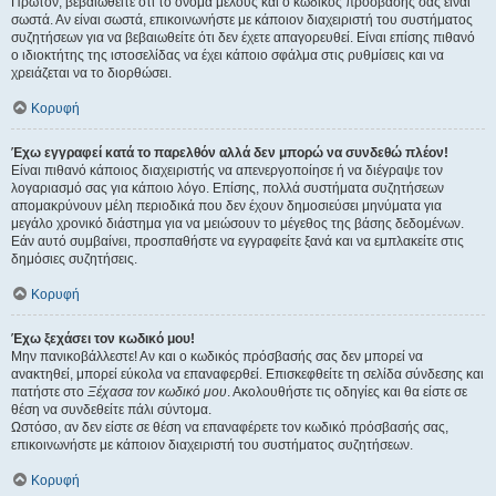
Πρώτον, βεβαιωθείτε ότι το όνομα μέλους και ο κωδικός πρόσβασής σας είναι
σωστά. Αν είναι σωστά, επικοινωνήστε με κάποιον διαχειριστή του συστήματος
συζητήσεων για να βεβαιωθείτε ότι δεν έχετε απαγορευθεί. Είναι επίσης πιθανό
ο ιδιοκτήτης της ιστοσελίδας να έχει κάποιο σφάλμα στις ρυθμίσεις και να
χρειάζεται να το διορθώσει.
Κορυφή
Έχω εγγραφεί κατά το παρελθόν αλλά δεν μπορώ να συνδεθώ πλέον!
Είναι πιθανό κάποιος διαχειριστής να απενεργοποίησε ή να διέγραψε τον
λογαριασμό σας για κάποιο λόγο. Επίσης, πολλά συστήματα συζητήσεων
απομακρύνουν μέλη περιοδικά που δεν έχουν δημοσιεύσει μηνύματα για
μεγάλο χρονικό διάστημα για να μειώσουν το μέγεθος της βάσης δεδομένων.
Εάν αυτό συμβαίνει, προσπαθήστε να εγγραφείτε ξανά και να εμπλακείτε στις
δημόσιες συζητήσεις.
Κορυφή
Έχω ξεχάσει τον κωδικό μου!
Μην πανικοβάλλεστε! Αν και ο κωδικός πρόσβασής σας δεν μπορεί να
ανακτηθεί, μπορεί εύκολα να επαναφερθεί. Επισκεφθείτε τη σελίδα σύνδεσης και
πατήστε στο
Ξέχασα τον κωδικό μου
. Ακολουθήστε τις οδηγίες και θα είστε σε
θέση να συνδεθείτε πάλι σύντομα.
Ωστόσο, αν δεν είστε σε θέση να επαναφέρετε τον κωδικό πρόσβασής σας,
επικοινωνήστε με κάποιον διαχειριστή του συστήματος συζητήσεων.
Κορυφή