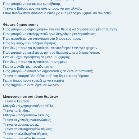
Πώς μπορώ να εμφανίσω ένα άβαταρ;
Τι είναι ο βαθμός μου και πώς μπορώ να τον αλλάξω;
Όταν πατάω στον σύνδεσμο email για ένα μέλος μου ζητάει να συνδεθώ;
Θέματα δημοσίευσης
Πώς μπορώ να δημιουργήσω ένα νέο θέμα ή να δημοσιεύσω μια απάντηση;
Πώς μπορώ να επεξεργαστώ ή να διαγράψω μια δημοσίευση;
Πώς προσθέτω μια υπογραφή στη δημοσίευση μου;
Πώς δημιουργώ ένα δημοψήφισμα;
Γιατί δεν μπορώ να προσθέσω περισσότερες επιλογές ψήφων;
Πώς μπορώ να επεξεργαστώ ή να διαγράψω ένα δημοψήφισμα;
Γιατί δεν έχω πρόσβαση σε μια Δ. Συζήτηση;
Γιατί δεν μπορώ να προσθέσω συνημμένα;
Γιατί έχω λάβει μια προειδοποίηση;
Πώς μπορώ να αναφέρω δημοσιεύσεις σε έναν συντονιστή;
Τι είναι το κουμπί “Αποθήκευση” στη δημοσίευση θέματος;
Γιατί η δημοσίευση χρειάζεται να εγκριθεί;
Πώς σημειώνω ένα θέμα μου ως νέο;
Μορφοποίηση και τύποι θεμάτων
Τι είναι ο BBCode;
Μπορώ να χρησιμοποιήσω HTML;
Τι είναι τα Smilies;
Μπορώ να δημοσιεύω εικόνες;
Τι είναι οι γενικές ανακοινώσεις;
Τι είναι οι ανακοινώσεις;
Τι είναι τα επισημασμένα θέματα;
Τι είναι τα κλειδωμένα θέματα;
Τι είναι τα εικονίδια θεμάτων;