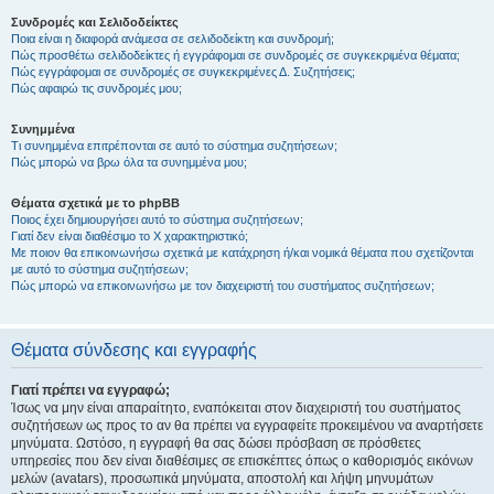
Συνδρομές και Σελιδοδείκτες
Ποια είναι η διαφορά ανάμεσα σε σελιδοδείκτη και συνδρομή;
Πώς προσθέτω σελιδοδείκτες ή εγγράφομαι σε συνδρομές σε συγκεκριμένα θέματα;
Πώς εγγράφομαι σε συνδρομές σε συγκεκριμένες Δ. Συζητήσεις;
Πώς αφαιρώ τις συνδρομές μου;
Συνημμένα
Τι συνημμένα επιτρέπονται σε αυτό το σύστημα συζητήσεων;
Πώς μπορώ να βρω όλα τα συνημμένα μου;
Θέματα σχετικά με το phpBB
Ποιος έχει δημιουργήσει αυτό το σύστημα συζητήσεων;
Γιατί δεν είναι διαθέσιμο το Χ χαρακτηριστικό;
Με ποιον θα επικοινωνήσω σχετικά με κατάχρηση ή/και νομικά θέματα που σχετίζονται
με αυτό το σύστημα συζητήσεων;
Πώς μπορώ να επικοινωνήσω με τον διαχειριστή του συστήματος συζητήσεων;
Θέματα σύνδεσης και εγγραφής
Γιατί πρέπει να εγγραφώ;
Ίσως να μην είναι απαραίτητο, εναπόκειται στον διαχειριστή του συστήματος
συζητήσεων ως προς το αν θα πρέπει να εγγραφείτε προκειμένου να αναρτήσετε
μηνύματα. Ωστόσο, η εγγραφή θα σας δώσει πρόσβαση σε πρόσθετες
υπηρεσίες που δεν είναι διαθέσιμες σε επισκέπτες όπως ο καθορισμός εικόνων
μελών (avatars), προσωπικά μηνύματα, αποστολή και λήψη μηνυμάτων