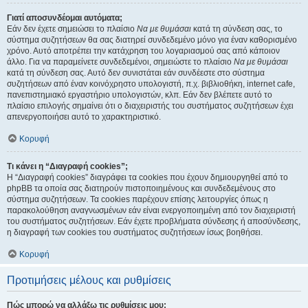
Γιατί αποσυνδέομαι αυτόματα;
Εάν δεν έχετε σημειώσει το πλαίσιο
Να με θυμάσαι
κατά τη σύνδεση σας, το
σύστημα συζητήσεων θα σας διατηρεί συνδεδεμένο μόνο για έναν καθορισμένο
χρόνο. Αυτό αποτρέπει την κατάχρηση του λογαριασμού σας από κάποιον
άλλο. Για να παραμείνετε συνδεδεμένοι, σημειώστε το πλαίσιο
Να με θυμάσαι
κατά τη σύνδεση σας. Αυτό δεν συνιστάται εάν συνδέεστε στο σύστημα
συζητήσεων από έναν κοινόχρηστο υπολογιστή, π.χ. βιβλιοθήκη, internet cafe,
πανεπιστημιακό εργαστήριο υπολογιστών, κλπ. Εάν δεν βλέπετε αυτό το
πλαίσιο επιλογής σημαίνει ότι ο διαχειριστής του συστήματος συζητήσεων έχει
απενεργοποιήσει αυτό το χαρακτηριστικό.
Κορυφή
Τι κάνει η “Διαγραφή cookies”;
Η “Διαγραφή cookies” διαγράφει τα cookies που έχουν δημιουργηθεί από το
phpBB τα οποία σας διατηρούν πιστοποιημένους και συνδεδεμένους στο
σύστημα συζητήσεων. Τα cookies παρέχουν επίσης λειτουργίες όπως η
παρακολούθηση αναγνωσμένων εάν είναι ενεργοποιημένη από τον διαχειριστή
του συστήματος συζητήσεων. Εάν έχετε προβλήματα σύνδεσης ή αποσύνδεσης,
η διαγραφή των cookies του συστήματος συζητήσεων ίσως βοηθήσει.
Κορυφή
Προτιμήσεις μέλους και ρυθμίσεις
Πώς μπορώ να αλλάξω τις ρυθμίσεις μου;