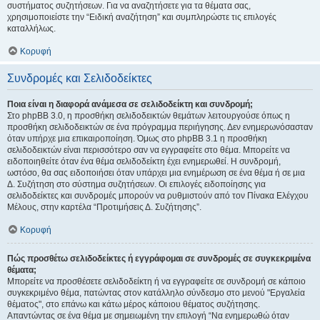
συστήματος συζητήσεων. Για να αναζητήσετε για τα θέματα σας,
χρησιμοποιείστε την “Ειδική αναζήτηση” και συμπληρώστε τις επιλογές
καταλλήλως.
Κορυφή
Συνδρομές και Σελιδοδείκτες
Ποια είναι η διαφορά ανάμεσα σε σελιδοδείκτη και συνδρομή;
Στο phpBB 3.0, η προσθήκη σελιδοδεικτών θεμάτων λειτουργούσε όπως η
προσθήκη σελιδοδεικτών σε ένα πρόγραμμα περιήγησης. Δεν ενημερωνόσασταν
όταν υπήρχε μια επικαιροποίηση. Όμως στο phpBB 3.1 η προσθήκη
σελιδοδεικτών είναι περισσότερο σαν να εγγραφείτε στο θέμα. Μπορείτε να
ειδοποιηθείτε όταν ένα θέμα σελιδοδείκτη έχει ενημερωθεί. Η συνδρομή,
ωστόσο, θα σας ειδοποιήσει όταν υπάρχει μια ενημέρωση σε ένα θέμα ή σε μια
Δ. Συζήτηση στο σύστημα συζητήσεων. Οι επιλογές ειδοποίησης για
σελιδοδείκτες και συνδρομές μπορούν να ρυθμιστούν από τον Πίνακα Ελέγχου
Μέλους, στην καρτέλα “Προτιμήσεις Δ. Συζήτησης”.
Κορυφή
Πώς προσθέτω σελιδοδείκτες ή εγγράφομαι σε συνδρομές σε συγκεκριμένα
θέματα;
Μπορείτε να προσθέσετε σελιδοδείκτη ή να εγγραφείτε σε συνδρομή σε κάποιο
συγκεκριμένο θέμα, πατώντας στον κατάλληλο σύνδεσμο στο μενού "Εργαλεία
θέματος", στο επάνω και κάτω μέρος κάποιου θέματος συζήτησης.
Απαντώντας σε ένα θέμα με σημειωμένη την επιλογή “Να ενημερωθώ όταν