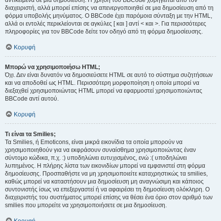
αντικείμενα σε μια δημοσίευση. Η χρήση του BBCode χορηγείται από τον
διαχειριστή, αλλά μπορεί επίσης να απενεργοποιηθεί σε μια δημοσίευση από τη
φόρμα υποβολής μηνύματος. Ο BBCode έχει παρόμοια σύνταξη με την HTML,
αλλά οι εντολές περικλείονται σε αγκύλες [ και ] αντί < και >. Για περισσότερες
πληροφορίες για τον BBCode δείτε τον οδηγό από τη φόρμα δημοσίευσης.
Κορυφή
Μπορώ να χρησιμοποιήσω HTML;
Όχι. Δεν είναι δυνατόν να δημοσιεύσετε HTML σε αυτό το σύστημα συζητήσεων
και να αποδοθεί ως HTML. Περισσότερη μορφοποίηση η οποία μπορεί να
διεξαχθεί χρησιμοποιώντας HTML μπορεί να εφαρμοστεί χρησιμοποιώντας
BBCode αντί αυτού.
Κορυφή
Τι είναι τα Smilies;
Τα Smilies, ή Emoticons, είναι μικρά εικονίδια τα οποία μπορούν να
χρησιμοποιηθούν για να εκφράσουν συναίσθημα χρησιμοποιώντας έναν
σύντομο κώδικα, π.χ. :) υποδηλώνει ευτυχισμένος, ενώ :( υποδηλώνει
λυπημένος. Η πλήρης λίστα των εικονιδίων μπορεί να εμφανιστεί στη φόρμα
δημοσίευσης. Προσπαθήστε να μη χρησιμοποιείτε καταχρηστικώς τα smilies,
καθώς μπορεί να καταστήσουν μια δημοσίευση μη αναγνώσιμη και κάποιος
συντονιστής ίσως να επεξεργαστεί ή να αφαιρέσει τη δημοσίευση ολόκληρη. Ο
διαχειριστής του συστήματος μπορεί επίσης να θέσει ένα όριο στον αριθμό των
smilies που μπορείτε να χρησιμοποιήσετε σε μια δημοσίευση.