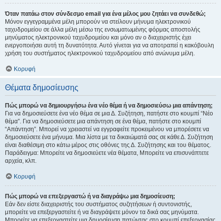
Όταν πατάω στον σύνδεσμο email για ένα μέλος μου ζητάει να συνδεθώ;
Μόνον εγγεγραμμένα μέλη μπορούν να στείλουν μήνυμα ηλεκτρονικού
ταχυδρομείου σε άλλα μέλη μέσω της ενσωματωμένης φόρμας αποστολής
μηνύματος ηλεκτρονικού ταχυδρομείου και μόνο αν ο διαχειριστής έχει
ενεργοποιήσει αυτή τη δυνατότητα. Αυτό γίνεται για να αποτραπεί η κακόβουλη
χρήση του συστήματος ηλεκτρονικού ταχυδρομείου από ανώνυμα μέλη.
Κορυφή
Θέματα δημοσίευσης
Πώς μπορώ να δημιουργήσω ένα νέο θέμα ή να δημοσιεύσω μια απάντηση;
Για να δημοσιεύσετε ένα νέο θέμα σε μια Δ. Συζήτηση, πατήστε στο κουμπί “Νέο
θέμα”. Για να δημοσιεύσετε μια απάντηση σε ένα θέμα, πατήστε στο κουμπί
“Απάντηση”. Μπορεί να χρειαστεί να εγγραφείτε προκειμένου να μπορέσετε να
δημοσιεύσετε ένα μήνυμα. Μια λίστα με τα δικαιώματά σας σε κάθε Δ. Συζήτηση
είναι διαθέσιμη στο κάτω μέρος στις οθόνες της Δ. Συζήτησης και του θέματος.
Παράδειγμα: Μπορείτε να δημοσιεύετε νέα θέματα, Μπορείτε να επισυνάπτετε
αρχεία, κλπ.
Κορυφή
Πώς μπορώ να επεξεργαστώ ή να διαγράψω μια δημοσίευση;
Εάν δεν είστε διαχειριστής του συστήματος συζητήσεων ή συντονιστής,
μπορείτε να επεξεργαστείτε ή να διαγράψετε μόνον τα δικά σας μηνύματα.
Μπορείτε να επεξεργαστείτε μια δημοσίευση πατώντας στο κουμπί επεξεργασίας