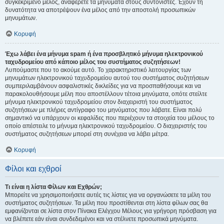
συγκεκριμένο μέλος, αναφέρετε τα μηνύματα στους συντονιστές. Έχουν τη
δυνατότητα να αποτρέψουν ένα μέλος από την αποστολή προσωπικών
μηνυμάτων.
Κορυφή
Έχω λάβει ένα μήνυμα spam ή ένα προσβλητικό μήνυμα ηλεκτρονικού
ταχυδρομείου από κάποιο μέλος του συστήματος συζητήσεων!
Λυπούμαστε που το ακούμε αυτό. Το χαρακτηριστικό λειτουργίας των
μηνυμάτων ηλεκτρονικού ταχυδρομείου αυτού του συστήματος συζητήσεων
συμπεριλαμβάνουν ασφαλιστικές δικλείδες για να προσπαθήσουμε και να
παρακολουθήσουμε μέλη που αποστέλλουν τέτοια μηνύματα, οπότε στείλτε
μήνυμα ηλεκτρονικού ταχυδρομείου στον διαχειριστή του συστήματος
συζητήσεων με πλήρες αντίγραφο του μηνύματος που λάβατε. Είναι πολύ
σημαντικό να υπάρχουν οι κεφαλίδες που περιέχουν τα στοιχεία του μέλους το
οποίο απέστειλε το μήνυμα ηλεκτρονικού ταχυδρομείου. Ο διαχειριστής του
συστήματος συζητήσεων μπορεί στη συνέχεια να λάβει μέτρα.
Κορυφή
Φίλοι και εχθροί
Τι είναι η λίστα Φίλων και Εχθρών;
Μπορείτε να χρησιμοποιήσετε αυτές τις λίστες για να οργανώσετε τα μέλη του
συστήματος συζητήσεων. Τα μέλη που προστίθενται στη λίστα φίλων σας θα
εμφανίζονται σε λίστα στον Πίνακα Ελέγχου Μέλους για γρήγορη πρόσβαση για
να βλέπετε εάν είναι συνδεδεμένοι και να στέλνετε προσωπικά μηνύματα.