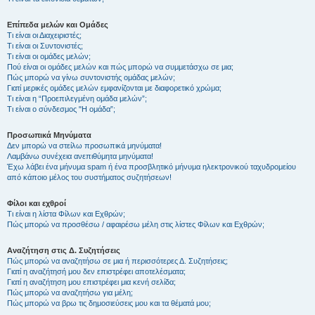
Επίπεδα μελών και Ομάδες
Τι είναι οι Διαχειριστές;
Τι είναι οι Συντονιστές;
Τι είναι οι ομάδες μελών;
Πού είναι οι ομάδες μελών και πώς μπορώ να συμμετάσχω σε μια;
Πώς μπορώ να γίνω συντονιστής ομάδας μελών;
Γιατί μερικές ομάδες μελών εμφανίζονται με διαφορετικό χρώμα;
Τι είναι η “Προεπιλεγμένη ομάδα μελών”;
Τι είναι ο σύνδεσμος "Η ομάδα”;
Προσωπικά Μηνύματα
Δεν μπορώ να στείλω προσωπικά μηνύματα!
Λαμβάνω συνέχεια ανεπιθύμητα μηνύματα!
Έχω λάβει ένα μήνυμα spam ή ένα προσβλητικό μήνυμα ηλεκτρονικού ταχυδρομείου
από κάποιο μέλος του συστήματος συζητήσεων!
Φίλοι και εχθροί
Τι είναι η λίστα Φίλων και Εχθρών;
Πώς μπορώ να προσθέσω / αφαιρέσω μέλη στις λίστες Φίλων και Εχθρών;
Αναζήτηση στις Δ. Συζητήσεις
Πώς μπορώ να αναζητήσω σε μια ή περισσότερες Δ. Συζητήσεις;
Γιατί η αναζήτησή μου δεν επιστρέφει αποτελέσματα;
Γιατί η αναζήτηση μου επιστρέφει μια κενή σελίδα;
Πώς μπορώ να αναζητήσω για μέλη;
Πώς μπορώ να βρω τις δημοσιεύσεις μου και τα θέματά μου;