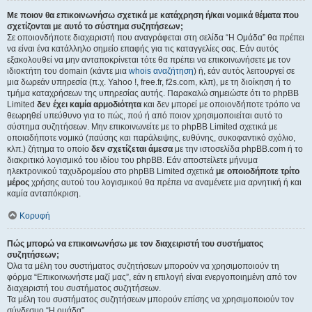
Με ποιον θα επικοινωνήσω σχετικά με κατάχρηση ή/και νομικά θέματα που
σχετίζονται με αυτό το σύστημα συζητήσεων;
Σε οποιονδήποτε διαχειριστή που αναγράφεται στη σελίδα “Η Ομάδα” θα πρέπει
να είναι ένα κατάλληλο σημείο επαφής για τις καταγγελίες σας. Εάν αυτός
εξακολουθεί να μην ανταποκρίνεται τότε θα πρέπει να επικοινωνήσετε με τον
ιδιοκτήτη του domain (κάντε μια
whois αναζήτηση
) ή, εάν αυτός λειτουργεί σε
μια δωρεάν υπηρεσία (π.χ. Yahoo !, free.fr, f2s.com, κλπ), με τη διοίκηση ή το
τμήμα καταχρήσεων της υπηρεσίας αυτής. Παρακαλώ σημειώστε ότι το phpBB
Limited
δεν έχει καμία αρμοδιότητα
και δεν μπορεί με οποιονδήποτε τρόπο να
θεωρηθεί υπεύθυνο για το πώς, πού ή από ποιον χρησιμοποιείται αυτό το
σύστημα συζητήσεων. Μην επικοινωνείτε με το phpBB Limited σχετικά με
οποιαδήποτε νομικό (παύσης και παράλειψης, ευθύνης, συκοφαντικό σχόλιο,
κλπ.) ζήτημα το οποίο
δεν σχετίζεται άμεσα
με την ιστοσελίδα phpBB.com ή το
διακριτικό λογισμικό του ιδίου του phpBB. Εάν αποστείλετε μήνυμα
ηλεκτρονικού ταχυδρομείου στο phpBB Limited σχετικά
με οποιοδήποτε τρίτο
μέρος
χρήσης αυτού του λογισμικού θα πρέπει να αναμένετε μια αρνητική ή και
καμία ανταπόκριση.
Κορυφή
Πώς μπορώ να επικοινωνήσω με τον διαχειριστή του συστήματος
συζητήσεων;
Όλα τα μέλη του συστήματος συζητήσεων μπορούν να χρησιμοποιούν τη
φόρμα “Επικοινωνήστε μαζί μας”, εάν η επιλογή είναι ενεργοποιημένη από τον
διαχειριστή του συστήματος συζητήσεων.
Τα μέλη του συστήματος συζητήσεων μπορούν επίσης να χρησιμοποιούν τον
σύνδεσμο “Η ομάδα”.