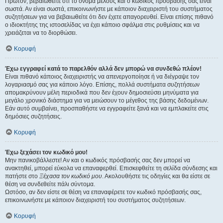
Πρώτον, βεβαιωθείτε ότι το όνομα μέλους και ο κωδικός πρόσβασής σας είναι
σωστά. Αν είναι σωστά, επικοινωνήστε με κάποιον διαχειριστή του συστήματος
συζητήσεων για να βεβαιωθείτε ότι δεν έχετε απαγορευθεί. Είναι επίσης πιθανό
ο ιδιοκτήτης της ιστοσελίδας να έχει κάποιο σφάλμα στις ρυθμίσεις και να
χρειάζεται να το διορθώσει.
Κορυφή
Έχω εγγραφεί κατά το παρελθόν αλλά δεν μπορώ να συνδεθώ πλέον!
Είναι πιθανό κάποιος διαχειριστής να απενεργοποίησε ή να διέγραψε τον
λογαριασμό σας για κάποιο λόγο. Επίσης, πολλά συστήματα συζητήσεων
απομακρύνουν μέλη περιοδικά που δεν έχουν δημοσιεύσει μηνύματα για
μεγάλο χρονικό διάστημα για να μειώσουν το μέγεθος της βάσης δεδομένων.
Εάν αυτό συμβαίνει, προσπαθήστε να εγγραφείτε ξανά και να εμπλακείτε στις
δημόσιες συζητήσεις.
Κορυφή
Έχω ξεχάσει τον κωδικό μου!
Μην πανικοβάλλεστε! Αν και ο κωδικός πρόσβασής σας δεν μπορεί να
ανακτηθεί, μπορεί εύκολα να επαναφερθεί. Επισκεφθείτε τη σελίδα σύνδεσης και
πατήστε στο
Ξέχασα τον κωδικό μου
. Ακολουθήστε τις οδηγίες και θα είστε σε
θέση να συνδεθείτε πάλι σύντομα.
Ωστόσο, αν δεν είστε σε θέση να επαναφέρετε τον κωδικό πρόσβασής σας,
επικοινωνήστε με κάποιον διαχειριστή του συστήματος συζητήσεων.
Κορυφή