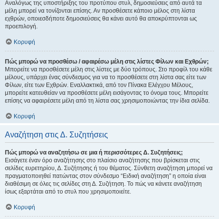
Αναλόγως της υποστήριξης του προτύπου στυλ, δημοσιεύσεις από αυτά τα
μέλη μπορεί να τονίζονται επίσης. Αν προσθέσετε κάποιο μέλος στη λίστα
εχθρών, οποιεσδήποτε δημοσιεύσεις θα κάνει αυτό θα αποκρύπτονται ως
προεπιλογή.
Κορυφή
Πώς μπορώ να προσθέσω / αφαιρέσω μέλη στις λίστες Φίλων και Εχθρών;
Μπορείτε να προσθέσετε μέλη στις λίστες με δύο τρόπους. Στο προφίλ του κάθε
μέλους, υπάρχει ένας σύνδεσμος για να το προσθέσετε στη λίστα σας είτε των
Φίλων, είτε των Εχθρών. Εναλλακτικά, από τον Πίνακα Ελέγχου Μέλους,
μπορείτε κατευθείαν να προσθέσετε μέλη εισάγοντας το όνομα τους. Μπορείτε
επίσης να αφαιρέσετε μέλη από τη λίστα σας χρησιμοποιώντας την ίδια σελίδα.
Κορυφή
Αναζήτηση στις Δ. Συζητήσεις
Πώς μπορώ να αναζητήσω σε μια ή περισσότερες Δ. Συζητήσεις;
Εισάγετε έναν όρο αναζήτησης στο πλαίσιο αναζήτησης που βρίσκεται στις
σελίδες ευρετηρίου, Δ. Συζήτησης ή του θέματος. Σύνθετη αναζήτηση μπορεί να
πραγματοποιηθεί πατώντας στον σύνδεσμο “Ειδική αναζήτηση” η οποία είναι
διαθέσιμη σε όλες τις σελίδες στη Δ. Συζήτηση. Το πώς να κάνετε αναζήτηση
ίσως εξαρτάται από το στυλ που χρησιμοποιείτε.
Κορυφή