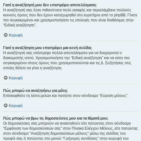
Γιατί η αναζήτησή μου δεν επιστρέφει αποτελέσματα;
Η αναζήτησή σας ήταν πιθανότατα πολύ ασαφής και περιελάμβανε πολλούς
κοινούς όρους που δεν έχουν καταχωρηθεί στο ευρετήριο από το phpBB. Γίνετε
πιο συγκεκριμένοι και χρησιμοποιήσετε τις επιλογές που είναι διαθέσιμες στην
“Ειδική αναζήτηση”.
Κορυφή
Γιατί η αναζήτηση μου επιστρέφει μια κενή σελίδα;
Η αναζήτησή σας επέστρεψε πολλά αποτελέσματα για να διαχειριστεί ο
διακομιστής ιστού. Χρησιμοποιήστε την “Ειδική αναζήτηση” και να είστε πιο
συγκεκριμένοι στους όρους που χρησιμοποιούνται και τις Δ. Συζητήσεις στις
οποίες θέλετε να γίνει η αναζήτηση.
Κορυφή
Πώς μπορώ να αναζητήσω για μέλη;
Επίσκεφθείτε τη λίστα μελών και πατήστε στον σύνδεσμο “Εύρεση μέλους”.
Κορυφή
Πώς μπορώ να βρω τις δημοσιεύσεις μου και τα θέματά μου;
Οι δημοσιεύσεις σας μπορούν να ανακτηθούν είτε πατώντας στον σύνδεσμο
“Εμφάνιση των δημοσιεύσεών σας” στον Πίνακα Ελέγχου Μέλους, είτε πατώντας
στον σύνδεσμο “Αναζήτηση δημοσιεύσεων μέλους” μέσω της σελίδας του
προφίλ σας ή πατώντας στο μενού “Γρήγορες συνδέσεις” στην κορυφή του