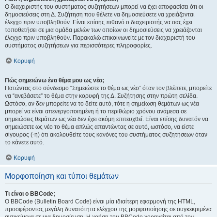
Ο διαχειριστής του συστήματος συζητήσεων μπορεί να έχει αποφασίσει ότι οι
δημοσιεύσεις στη Δ. Συζήτηση που θέλετε να δημοσιεύσετε να χρειάζονται
έλεγχο πριν υποβληθούν. Είναι επίσης πιθανό ο διαχειριστής να σας έχει
τοποθετήσει σε μια ομάδα μελών των οποίων οι δημοσιεύσεις να χρειάζονται
έλεγχο πριν υποβληθούν. Παρακαλώ επικοινωνείτε με τον διαχειριστή του
συστήματος συζητήσεων για περισσότερες πληροφορίες.
Κορυφή
Πώς σημειώνω ένα θέμα μου ως νέο;
Πατώντας στο σύνδεσμο “Σημειώστε το θέμα ως νέο” όταν τον βλέπετε, μπορείτε
να “ανεβάσετε” το θέμα στην κορυφή της Δ. Συζήτησης στην πρώτη σελίδα.
Ωστόσο, αν δεν μπορείτε να το δείτε αυτό, τότε η σημείωση θεμάτων ως νέα
μπορεί να είναι απενεργοποιημένη ή το περιθώριο χρόνου ανάμεσα σε
σημειώσεις θεμάτων ως νέα δεν έχει ακόμη επιτευχθεί. Είναι επίσης δυνατόν να
σημειώσετε ως νέο το θέμα απλώς απαντώντας σε αυτό, ωστόσο, να είστε
σίγουρος (-η) ότι ακολουθείτε τους κανόνες του συστήματος συζητήσεων όταν
το κάνετε αυτό.
Κορυφή
Μορφοποίηση και τύποι θεμάτων
Τι είναι ο BBCode;
Ο BBCode (Bulletin Board Code) είναι μία ιδιαίτερη εφαρμογή της HTML,
προσφέροντας μεγάλη δυνατότητα ελέγχου της μορφοποίησης σε συγκεκριμένα