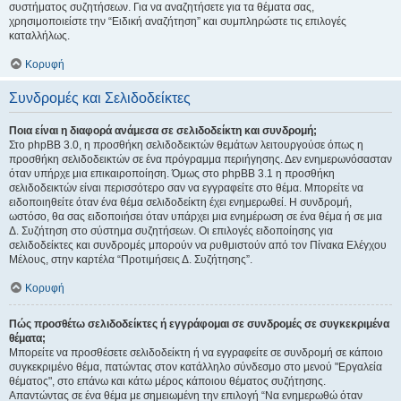
συστήματος συζητήσεων. Για να αναζητήσετε για τα θέματα σας,
χρησιμοποιείστε την “Ειδική αναζήτηση” και συμπληρώστε τις επιλογές
καταλλήλως.
Κορυφή
Συνδρομές και Σελιδοδείκτες
Ποια είναι η διαφορά ανάμεσα σε σελιδοδείκτη και συνδρομή;
Στο phpBB 3.0, η προσθήκη σελιδοδεικτών θεμάτων λειτουργούσε όπως η
προσθήκη σελιδοδεικτών σε ένα πρόγραμμα περιήγησης. Δεν ενημερωνόσασταν
όταν υπήρχε μια επικαιροποίηση. Όμως στο phpBB 3.1 η προσθήκη
σελιδοδεικτών είναι περισσότερο σαν να εγγραφείτε στο θέμα. Μπορείτε να
ειδοποιηθείτε όταν ένα θέμα σελιδοδείκτη έχει ενημερωθεί. Η συνδρομή,
ωστόσο, θα σας ειδοποιήσει όταν υπάρχει μια ενημέρωση σε ένα θέμα ή σε μια
Δ. Συζήτηση στο σύστημα συζητήσεων. Οι επιλογές ειδοποίησης για
σελιδοδείκτες και συνδρομές μπορούν να ρυθμιστούν από τον Πίνακα Ελέγχου
Μέλους, στην καρτέλα “Προτιμήσεις Δ. Συζήτησης”.
Κορυφή
Πώς προσθέτω σελιδοδείκτες ή εγγράφομαι σε συνδρομές σε συγκεκριμένα
θέματα;
Μπορείτε να προσθέσετε σελιδοδείκτη ή να εγγραφείτε σε συνδρομή σε κάποιο
συγκεκριμένο θέμα, πατώντας στον κατάλληλο σύνδεσμο στο μενού "Εργαλεία
θέματος", στο επάνω και κάτω μέρος κάποιου θέματος συζήτησης.
Απαντώντας σε ένα θέμα με σημειωμένη την επιλογή “Να ενημερωθώ όταν