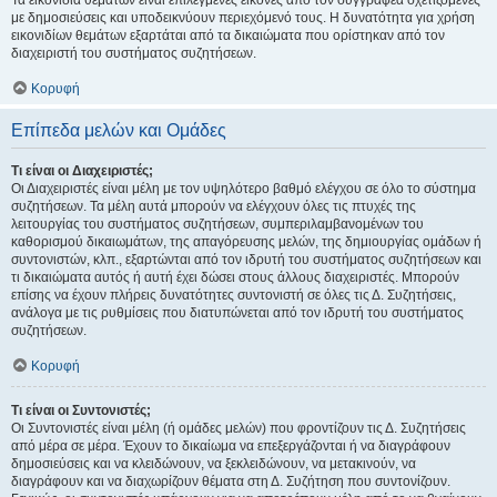
Τα εικονίδια θεμάτων είναι επιλεγμένες εικόνες από τον συγγραφέα σχετιζόμενες
με δημοσιεύσεις και υποδεικνύουν περιεχόμενό τους. Η δυνατότητα για χρήση
εικονιδίων θεμάτων εξαρτάται από τα δικαιώματα που ορίστηκαν από τον
διαχειριστή του συστήματος συζητήσεων.
Κορυφή
Επίπεδα μελών και Ομάδες
Τι είναι οι Διαχειριστές;
Οι Διαχειριστές είναι μέλη με τον υψηλότερο βαθμό ελέγχου σε όλο το σύστημα
συζητήσεων. Τα μέλη αυτά μπορούν να ελέγχουν όλες τις πτυχές της
λειτουργίας του συστήματος συζητήσεων, συμπεριλαμβανομένων του
καθορισμού δικαιωμάτων, της απαγόρευσης μελών, της δημιουργίας ομάδων ή
συντονιστών, κλπ., εξαρτώνται από τον ιδρυτή του συστήματος συζητήσεων και
τι δικαιώματα αυτός ή αυτή έχει δώσει στους άλλους διαχειριστές. Μπορούν
επίσης να έχουν πλήρεις δυνατότητες συντονιστή σε όλες τις Δ. Συζητήσεις,
ανάλογα με τις ρυθμίσεις που διατυπώνεται από τον ιδρυτή του συστήματος
συζητήσεων.
Κορυφή
Τι είναι οι Συντονιστές;
Οι Συντονιστές είναι μέλη (ή ομάδες μελών) που φροντίζουν τις Δ. Συζητήσεις
από μέρα σε μέρα. Έχουν το δικαίωμα να επεξεργάζονται ή να διαγράφουν
δημοσιεύσεις και να κλειδώνουν, να ξεκλειδώνουν, να μετακινούν, να
διαγράφουν και να διαχωρίζουν θέματα στη Δ. Συζήτηση που συντονίζουν.