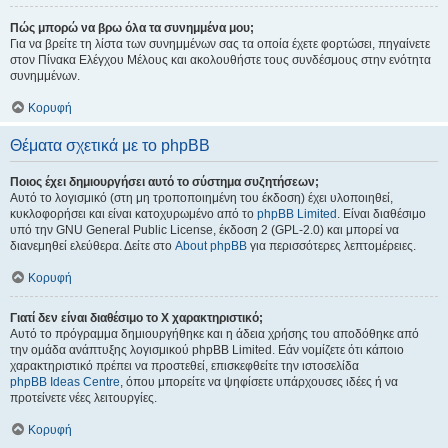
Πώς μπορώ να βρω όλα τα συνημμένα μου;
Για να βρείτε τη λίστα των συνημμένων σας τα οποία έχετε φορτώσει, πηγαίνετε
στον Πίνακα Ελέγχου Μέλους και ακολουθήστε τους συνδέσμους στην ενότητα
συνημμένων.
Κορυφή
Θέματα σχετικά με το phpBB
Ποιος έχει δημιουργήσει αυτό το σύστημα συζητήσεων;
Αυτό το λογισμικό (στη μη τροποποιημένη του έκδοση) έχει υλοποιηθεί,
κυκλοφορήσει και είναι κατοχυρωμένο από το
phpBB Limited
. Είναι διαθέσιμο
υπό την GNU General Public License, έκδοση 2 (GPL-2.0) και μπορεί να
διανεμηθεί ελεύθερα. Δείτε στο
About phpBB
για περισσότερες λεπτομέρειες.
Κορυφή
Γιατί δεν είναι διαθέσιμο το Χ χαρακτηριστικό;
Αυτό το πρόγραμμα δημιουργήθηκε και η άδεια χρήσης του αποδόθηκε από
την ομάδα ανάπτυξης λογισμικού phpBB Limited. Εάν νομίζετε ότι κάποιο
χαρακτηριστικό πρέπει να προστεθεί, επισκεφθείτε την ιστοσελίδα
phpBB Ideas Centre
, όπου μπορείτε να ψηφίσετε υπάρχουσες ιδέες ή να
προτείνετε νέες λειτουργίες.
Κορυφή