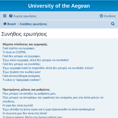
University of the Aegean
Συχνές ερωτήσεις
Σύνδεση
Α
Board
Συνήθεις ερωτήσεις
ν
Συνήθεις ερωτήσεις
α
ζ
Θέματα σύνδεσης και εγγραφής
Γιατί πρέπει να εγγραφώ;
ή
Τι είναι το COPPA;
τ
Γιατί δεν μπορώ να εγγραφώ;
Έχω κάνει εγγραφή, αλλά δεν μπορώ να συνδεθώ!
η
Γιατί δεν μπορώ να συνδεθώ;
Έχω εγγραφεί κατά το παρελθόν αλλά δεν μπορώ να συνδεθώ πλέον!
σ
Έχω ξεχάσει τον κωδικό μου!
η
Γιατί αποσυνδέομαι αυτόματα;
Τι κάνει η “Διαγραφή cookies”;
Προτιμήσεις μέλους και ρυθμίσεις
Πώς μπορώ να αλλάξω τις ρυθμίσεις μου;
Πώς μπορώ να αποτρέψω την εμφάνιση του ονόματος μου στη λίστα μελών σε
σύνδεση;
Η ώρα δεν είναι σωστή!
Έχω αλλάξει τη ζώνη ώρας και η ώρα εξακολουθεί να είναι λανθασμένη!
Η γλώσσα μου δεν είναι στη λίστα!
Τι είναι οι εικόνες δίπλα στο όνομα χρήστη μου;