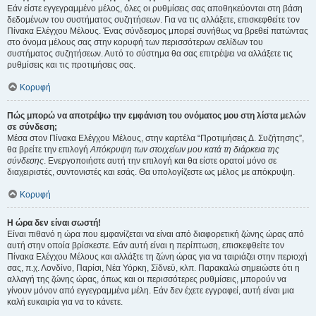
Εάν είστε εγγεγραμμένο μέλος, όλες οι ρυθμίσεις σας αποθηκεύονται στη βάση
δεδομένων του συστήματος συζητήσεων. Για να τις αλλάξετε, επισκεφθείτε τον
Πίνακα Ελέγχου Μέλους. Ένας σύνδεσμος μπορεί συνήθως να βρεθεί πατώντας
στο όνομα μέλους σας στην κορυφή των περισσότερων σελίδων του
συστήματος συζητήσεων. Αυτό το σύστημα θα σας επιτρέψει να αλλάξετε τις
ρυθμίσεις και τις προτιμήσεις σας.
Κορυφή
Πώς μπορώ να αποτρέψω την εμφάνιση του ονόματος μου στη λίστα μελών
σε σύνδεση;
Μέσα στον Πίνακα Ελέγχου Μέλους, στην καρτέλα “Προτιμήσεις Δ. Συζήτησης”,
θα βρείτε την επιλογή
Απόκρυψη των στοιχείων μου κατά τη διάρκεια της
σύνδεσης
. Ενεργοποιήστε αυτή την επιλογή και θα είστε ορατοί μόνο σε
διαχειριστές, συντονιστές και εσάς. Θα υπολογίζεστε ως μέλος με απόκρυψη.
Κορυφή
Η ώρα δεν είναι σωστή!
Είναι πιθανό η ώρα που εμφανίζεται να είναι από διαφορετική ζώνης ώρας από
αυτή στην οποία βρίσκεστε. Εάν αυτή είναι η περίπτωση, επισκεφθείτε τον
Πίνακα Ελέγχου Μέλους και αλλάξτε τη ζώνη ώρας για να ταιριάζει στην περιοχή
σας, π.χ. Λονδίνο, Παρίσι, Νέα Υόρκη, Σίδνεϋ, κλπ. Παρακαλώ σημειώστε ότι η
αλλαγή της ζώνης ώρας, όπως και οι περισσότερες ρυθμίσεις, μπορούν να
γίνουν μόνον από εγγεγραμμένα μέλη. Εάν δεν έχετε εγγραφεί, αυτή είναι μια
καλή ευκαιρία για να το κάνετε.