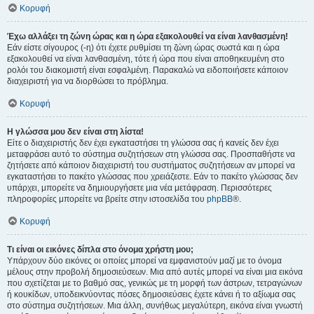
Κορυφή
Έχω αλλάξει τη ζώνη ώρας και η ώρα εξακολουθεί να είναι λανθασμένη!
Εάν είστε σίγουρος (-η) ότι έχετε ρυθμίσει τη ζώνη ώρας σωστά και η ώρα
εξακολουθεί να είναι λανθασμένη, τότε ή ώρα που είναι αποθηκευμένη στο
ρολόι του διακομιστή είναι εσφαλμένη. Παρακαλώ να ειδοποιήσετε κάποιον
διαχειριστή για να διορθώσει το πρόβλημα.
Κορυφή
Η γλώσσα μου δεν είναι στη λίστα!
Είτε ο διαχειριστής δεν έχει εγκαταστήσει τη γλώσσα σας ή κανείς δεν έχει
μεταφράσει αυτό το σύστημα συζητήσεων στη γλώσσα σας. Προσπαθήστε να
ζητήσετε από κάποιον διαχειριστή του συστήματος συζητήσεων αν μπορεί να
εγκαταστήσει το πακέτο γλώσσας που χρειάζεστε. Εάν το πακέτο γλώσσας δεν
υπάρχει, μπορείτε να δημιουργήσετε μια νέα μετάφραση. Περισσότερες
πληροφορίες μπορείτε να βρείτε στην ιστοσελίδα του
phpBB
®.
Κορυφή
Τι είναι οι εικόνες δίπλα στο όνομα χρήστη μου;
Υπάρχουν δύο εικόνες οι οποίες μπορεί να εμφανιστούν μαζί με το όνομα
μέλους στην προβολή δημοσιεύσεων. Μια από αυτές μπορεί να είναι μια εικόνα
που σχετίζεται με το βαθμό σας, γενικώς με τη μορφή των άστρων, τετραγώνων
ή κουκίδων, υποδεικνύοντας πόσες δημοσιεύσεις έχετε κάνει ή το αξίωμα σας
στο σύστημα συζητήσεων. Μια άλλη, συνήθως μεγαλύτερη, εικόνα είναι γνωστή