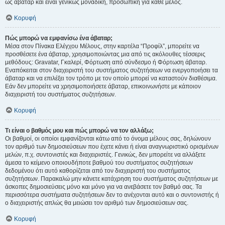
ως άβαταρ και είναι γενικώς μοναδική, προσωπική για κάθε μέλος.
Κορυφή
Πώς μπορώ να εμφανίσω ένα άβαταρ;
Μέσα στον Πίνακα Ελέγχου Μέλους, στην καρτέλα “Προφίλ”, μπορείτε να
προσθέσετε ένα άβαταρ, χρησιμοποιώντας μια από τις ακόλουθες τέσσερις
μεθόδους: Gravatar, Γκαλερί, Φόρτωση από σύνδεσμο ή Φόρτωση άβαταρ.
Εναπόκειται στον διαχειριστή του συστήματος συζητήσεων να ενεργοποιήσει τα
άβαταρ και να επιλέξει τον τρόπο με τον οποίο μπορεί να καταστούν διαθέσιμα.
Εάν δεν μπορείτε να χρησιμοποιήσετε άβαταρ, επικοινωνήστε με κάποιον
διαχειριστή του συστήματος συζητήσεων.
Κορυφή
Τι είναι ο βαθμός μου και πώς μπορώ να τον αλλάξω;
Οι βαθμοί, οι οποίοι εμφανίζονται κάτω από το όνομα μέλους σας, δηλώνουν
τον αριθμό των δημοσιεύσεων που έχετε κάνει ή είναι αναγνωριστικό ορισμένων
μελών, π.χ. συντονιστές και διαχειριστές. Γενικώς, δεν μπορείτε να αλλάξετε
άμεσα το κείμενο οποιουδήποτε βαθμού του συστήματος συζητήσεων
δεδομένου ότι αυτό καθορίζεται από τον διαχειριστή του συστήματος
συζητήσεων. Παρακαλώ μην κάνετε κατάχρηση του συστήματος συζητήσεων με
άσκοπες δημοσιεύσεις μόνο και μόνο για να ανεβάσετε τον βαθμό σας. Τα
περισσότερα συστήματα συζητήσεων δεν το ανέχονται αυτό και ο συντονιστής ή
ο διαχειριστής απλώς θα μειώσει τον αριθμό των δημοσιεύσεων σας.
Κορυφή