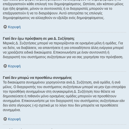
επεξεργαστούν κάθε επιλογή του δημοψηφίσματος. Ωστόσο, εάν κάποιο μέλος
έχει ήδη ψηφίσει, μόνον οι συντονιστές ή οι διαχειριστές μπορούν να το
επεξεργαστούν ή να το διαγράψουν. Αυτό αποτρέπει τις επιλογές
δημοψηφίσματος να αλλαχθούν εν εξελίξει ενός δημοψηφίσματος.
Κορυφή
Γιατί δεν έχω πρόσβαση σε μια Δ. Συζήτηση;
Μερικές Δ. Συζητήσεις μπορεί να περιορίζονται σε ορισμένα μέλη ή ομάδες. Για
να δείτε, να διαβάσετε, να απαντήσετε ή για οποιαδήποτε άλλη ενέργεια μπορεί
να χρειάζεστε ειδικά δικαιώματα. Επικοινωνήστε με έναν συντονιστή ή
διαχειριστή του συστήματος συζητήσεων για να σας χορηγήσει την πρόσβαση.
Κορυφή
Γιατί δεν μπορώ να προσθέσω συνημμένα;
Τα δικαιώματα συνημμένου χορηγούνται ανά Δ. Συζήτηση, ανά ομάδα, ή ανά
μέλος. Ο διαχειριστής του συστήματος συζητήσεων μπορεί να μην έχει επιτρέψει
την προσθήκη συνημμένων στη συγκεκριμένη Δ. Συζήτηση που θέλετε να
δημοσιεύσετε ή πιθανόν μόνο ορισμένες ομάδες μπορούν να προσθέτουν
συνημμένα. Επικοινωνήστε με τον διαχειριστή του συστήματος συζητήσεων εάν
δεν είστε σίγουρος (-η) σχετικά με το λόγο που δεν μπορείτε να προσθέσετε
συνημμένα.
Κορυφή