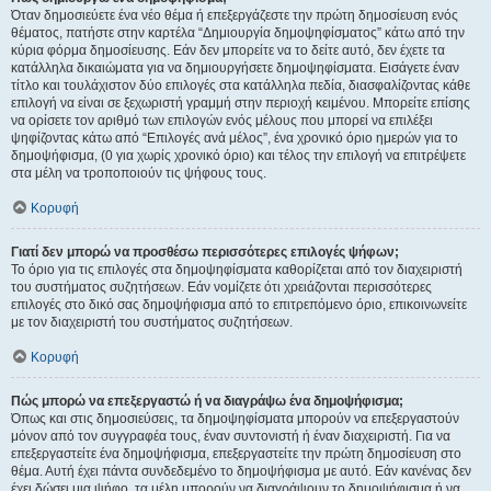
Όταν δημοσιεύετε ένα νέο θέμα ή επεξεργάζεστε την πρώτη δημοσίευση ενός
θέματος, πατήστε στην καρτέλα “Δημιουργία δημοψηφίσματος” κάτω από την
κύρια φόρμα δημοσίευσης. Εάν δεν μπορείτε να το δείτε αυτό, δεν έχετε τα
κατάλληλα δικαιώματα για να δημιουργήσετε δημοψηφίσματα. Εισάγετε έναν
τίτλο και τουλάχιστον δύο επιλογές στα κατάλληλα πεδία, διασφαλίζοντας κάθε
επιλογή να είναι σε ξεχωριστή γραμμή στην περιοχή κειμένου. Μπορείτε επίσης
να ορίσετε τον αριθμό των επιλογών ενός μέλους που μπορεί να επιλέξει
ψηφίζοντας κάτω από “Επιλογές ανά μέλος”, ένα χρονικό όριο ημερών για το
δημοψήφισμα, (0 για χωρίς χρονικό όριο) και τέλος την επιλογή να επιτρέψετε
στα μέλη να τροποποιούν τις ψήφους τους.
Κορυφή
Γιατί δεν μπορώ να προσθέσω περισσότερες επιλογές ψήφων;
Το όριο για τις επιλογές στα δημοψηφίσματα καθορίζεται από τον διαχειριστή
του συστήματος συζητήσεων. Εάν νομίζετε ότι χρειάζονται περισσότερες
επιλογές στο δικό σας δημοψήφισμα από το επιτρεπόμενο όριο, επικοινωνείτε
με τον διαχειριστή του συστήματος συζητήσεων.
Κορυφή
Πώς μπορώ να επεξεργαστώ ή να διαγράψω ένα δημοψήφισμα;
Όπως και στις δημοσιεύσεις, τα δημοψηφίσματα μπορούν να επεξεργαστούν
μόνον από τον συγγραφέα τους, έναν συντονιστή ή έναν διαχειριστή. Για να
επεξεργαστείτε ένα δημοψήφισμα, επεξεργαστείτε την πρώτη δημοσίευση στο
θέμα. Αυτή έχει πάντα συνδεδεμένο το δημοψήφισμα με αυτό. Εάν κανένας δεν
έχει δώσει μια ψήφο, τα μέλη μπορούν να διαγράψουν το δημοψήφισμα ή να