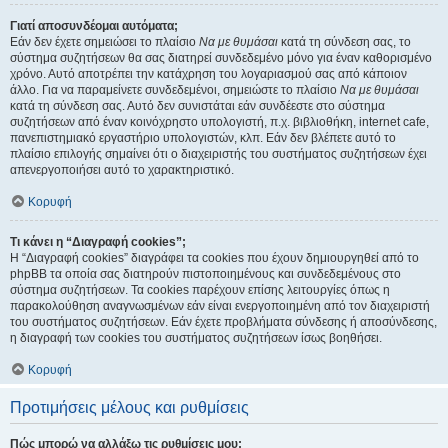
Γιατί αποσυνδέομαι αυτόματα;
Εάν δεν έχετε σημειώσει το πλαίσιο
Να με θυμάσαι
κατά τη σύνδεση σας, το
σύστημα συζητήσεων θα σας διατηρεί συνδεδεμένο μόνο για έναν καθορισμένο
χρόνο. Αυτό αποτρέπει την κατάχρηση του λογαριασμού σας από κάποιον
άλλο. Για να παραμείνετε συνδεδεμένοι, σημειώστε το πλαίσιο
Να με θυμάσαι
κατά τη σύνδεση σας. Αυτό δεν συνιστάται εάν συνδέεστε στο σύστημα
συζητήσεων από έναν κοινόχρηστο υπολογιστή, π.χ. βιβλιοθήκη, internet cafe,
πανεπιστημιακό εργαστήριο υπολογιστών, κλπ. Εάν δεν βλέπετε αυτό το
πλαίσιο επιλογής σημαίνει ότι ο διαχειριστής του συστήματος συζητήσεων έχει
απενεργοποιήσει αυτό το χαρακτηριστικό.
Κορυφή
Τι κάνει η “Διαγραφή cookies”;
Η “Διαγραφή cookies” διαγράφει τα cookies που έχουν δημιουργηθεί από το
phpBB τα οποία σας διατηρούν πιστοποιημένους και συνδεδεμένους στο
σύστημα συζητήσεων. Τα cookies παρέχουν επίσης λειτουργίες όπως η
παρακολούθηση αναγνωσμένων εάν είναι ενεργοποιημένη από τον διαχειριστή
του συστήματος συζητήσεων. Εάν έχετε προβλήματα σύνδεσης ή αποσύνδεσης,
η διαγραφή των cookies του συστήματος συζητήσεων ίσως βοηθήσει.
Κορυφή
Προτιμήσεις μέλους και ρυθμίσεις
Πώς μπορώ να αλλάξω τις ρυθμίσεις μου;