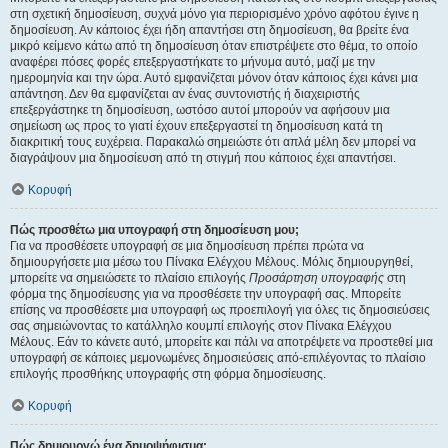
στη σχετική δημοσίευση, συχνά μόνο για περιορισμένο χρόνο αφότου έγινε η
δημοσίευση. Αν κάποιος έχει ήδη απαντήσει στη δημοσίευση, θα βρείτε ένα
μικρό κείμενο κάτω από τη δημοσίευση όταν επιστρέψετε στο θέμα, το οποίο
αναφέρει πόσες φορές επεξεργαστήκατε το μήνυμα αυτό, μαζί με την
ημερομηνία και την ώρα. Αυτό εμφανίζεται μόνον όταν κάποιος έχει κάνει μια
απάντηση. Δεν θα εμφανίζεται αν ένας συντονιστής ή διαχειριστής
επεξεργάστηκε τη δημοσίευση, ωστόσο αυτοί μπορούν να αφήσουν μια
σημείωση ως προς το γιατί έχουν επεξεργαστεί τη δημοσίευση κατά τη
διακριτική τους ευχέρεια. Παρακαλώ σημειώστε ότι απλά μέλη δεν μπορεί να
διαγράψουν μια δημοσίευση από τη στιγμή που κάποιος έχει απαντήσει.
Κορυφή
Πώς προσθέτω μια υπογραφή στη δημοσίευση μου;
Για να προσθέσετε υπογραφή σε μια δημοσίευση πρέπει πρώτα να
δημιουργήσετε μια μέσω του Πίνακα Ελέγχου Μέλους. Μόλις δημιουργηθεί,
μπορείτε να σημειώσετε το πλαίσιο επιλογής
Προσάρτηση υπογραφής
στη
φόρμα της δημοσίευσης για να προσθέσετε την υπογραφή σας. Μπορείτε
επίσης να προσθέσετε μια υπογραφή ως προεπιλογή για όλες τις δημοσιεύσεις
σας σημειώνοντας το κατάλληλο κουμπί επιλογής στον Πίνακα Ελέγχου
Μέλους. Εάν το κάνετε αυτό, μπορείτε και πάλι να αποτρέψετε να προστεθεί μια
υπογραφή σε κάποιες μεμονωμένες δημοσιεύσεις από-επιλέγοντας το πλαίσιο
επιλογής προσθήκης υπογραφής στη φόρμα δημοσίευσης.
Κορυφή
Πώς δημιουργώ ένα δημοψήφισμα;