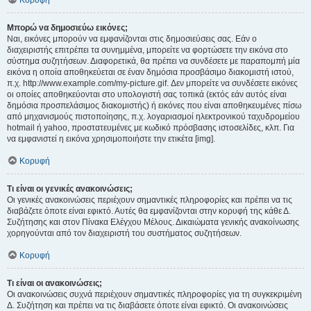
Κορυφή
Μπορώ να δημοσιεύω εικόνες;
Ναι, εικόνες μπορούν να εμφανίζονται στις δημοσιεύσεις σας. Εάν ο
διαχειριστής επιτρέπει τα συνημμένα, μπορείτε να φορτώσετε την εικόνα στο
σύστημα συζητήσεων. Διαφορετικά, θα πρέπει να συνδέσετε με παραπομπή μία
εικόνα η οποία αποθηκεύεται σε έναν δημόσια προσβάσιμο διακομιστή ιστού,
π.χ. http://www.example.com/my-picture.gif. Δεν μπορείτε να συνδέσετε εικόνες
οι οποίες αποθηκεύονται στο υπολογιστή σας τοπικά (εκτός εάν αυτός είναι
δημόσια προσπελάσιμος διακομιστής) ή εικόνες που είναι αποθηκευμένες πίσω
από μηχανισμούς πιστοποίησης, π.χ. λογαριασμοί ηλεκτρονικού ταχυδρομείου
hotmail ή yahoo, προστατευμένες με κωδικό πρόσβασης ιστοσελίδες, κλπ. Για
να εμφανιστεί η εικόνα χρησιμοποιήστε την ετικέτα [img].
Κορυφή
Τι είναι οι γενικές ανακοινώσεις;
Οι γενικές ανακοινώσεις περιέχουν σημαντικές πληροφορίες και πρέπει να τις
διαβάζετε όποτε είναι εφικτό. Αυτές θα εμφανίζονται στην κορυφή της κάθε Δ.
Συζήτησης και στον Πίνακα Ελέγχου Μέλους. Δικαιώματα γενικής ανακοίνωσης
χορηγούνται από τον διαχειριστή του συστήματος συζητήσεων.
Κορυφή
Τι είναι οι ανακοινώσεις;
Οι ανακοινώσεις συχνά περιέχουν σημαντικές πληροφορίες για τη συγκεκριμένη
Δ. Συζήτηση και πρέπει να τις διαβάσετε όποτε είναι εφικτό. Οι ανακοινώσεις