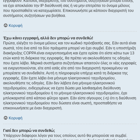
εγγραφούν. Κάποιος διαχειριστής του συστήματος συζητήσεων μπορεί επίσης
να έχει αποκλείσει την IP διεύθυνσή σας ή να μην επιτρέπει το όνομα μέλους
που προσπαθείτε να καταχωρίσετε. Επικοινωνήστε με κάποιον διαχειριστή του
συστήματος συζητήσεων για βοήθεια.
Κορυφή
Έχω κάνει εγγραφή, αλλά δεν μπορώ να συνδεθώ!
Πρώτα, ελέγξτε το όνομα μέλους και τον κωδικό πρόσβασής σας. Εάν αυτά είναι
σωστά, τότε ένα από τα δύο πράγματα μπορεί να έχει συμβεί. Εάν η υποστήριξη
διακήρυξης COPPA είναι ενεργοποιημένη και έχετε ορίσει ότι είστε κάτω των 13
ετών κατά τη διάρκεια της εγγραφής, θα πρέπει να ακολουθήσετε τις οδηγίες
που έχετε λάβει. Μερικά συστήματα συζητήσεων απαιτούν όλες οι νέες εγγραφές
να ενεργοποιούνται, είτε από εσάς είτε από τον διαχειριστή προκειμένου να
μπορέσετε να συνδεθείτε. Αυτή η πληροφορία υπήρχε κατά τη διάρκεια της
εγγραφής. Εάν έχετε λάβει ένα μήνυμα ηλεκτρονικού ταχυδρομείου,
ακολουθήστε τις οδηγίες. Εάν δεν λάβετε ένα μήνυμα ηλεκτρονικού
ταχυδρομείου, ενδεχομένως να έχετε δώσει μια λανθασμένη διεύθυνση
ηλεκτρονικού ταχυδρομείου ή το μήνυμα ηλεκτρονικού ταχυδρομείου, έχει
μπλοκαριστεί από κάποιο φίλτρο spam. Εάν είστε σίγουρος (-η) ότι η διεύθυνση
ηλεκτρονικού ταχυδρομείου που δώσατε είναι σωστή, προσπαθήστε να
επικοινωνήσετε με έναν διαχειριστή.
Κορυφή
Γιατί δεν μπορώ να συνδεθώ;
Υπάρχουν διάφοροι λόγοι για τους οποίους αυτό θα μπορούσε να συμβεί.