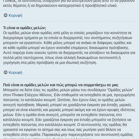
Γενικώς, οι συντονιστές υπάρχουν για να αποτρέπουν μέλη από το να βγαίνουν
εκτός θέματος ή να δημοσιεύουν καταχρηστικό ή προσβλητικό υλικό.
Κορυφή
Τι είναι οι ομάδες μελών;
Οι ομάδες μελών είναι ομάδες από μέλη οι οποίες μοιράζουν την κοινότητα σε
διαχειρίσιμα τμήματα με τα οποία οι διαχειριστές του συστήματος συζητήσεων
μπορούν να εργαστούν. Κάθε μέλος μπορεί να ανήκει σε διάφορες ομάδες και
σε κάθε ομάδα μπορεί να έχουν ανατεθεί επιμέρους δικαιώματα πρόσβασης.
Αυτό παρέχει έναν εύκολο τρόπο σε διαχειριστές να αλλάξουν τα δικαιώματα για
πολλά μέλη ταυτόχρονα, όπως είναι αλλαγή δικαιωμάτων συντονιστή ή
χορήγηση στα μέλη πρόσβαση σε μια ιδιωτική συζήτηση.
Κορυφή
Πού είναι οι ομάδες μελών και πώς μπορώ να συμμετάσχω σε μια;
Μπορείτε να δείτε όλες τις ομάδες μελών μέσω του συνδέσμου “Ομάδες μελών”
στον Πίνακα Ελέγχου Μέλους. Εάν επιθυμείτε να ενταχθείτε σε μια, προχωρήστε
πατώντας το κατάλληλο κουμπί. Ωστόσο, δεν έχουν όλες οι ομάδες μελών
ανοιχτή πρόσβαση. Μερικές μπορεί να χρειάζονται έγκριση για ένταξη, μερικές
μπορεί να είναι κλειστές και μερικές μπορεί ακόμη και να έχουν κρυφές ιδιότητες
μελών. Εάν η ομάδα είναι ανοιχτή, μπορείτε να ενταχθείτε πατώντας στο
κατάλληλο κουμπί. Εάν χρειάζεται έγκριση για ένταξη μπορείτε να ζητήσετε να
ενταχθείτε πατώντας στο κατάλληλο κουμπί. Ο συντονιστής της ομάδας θα
χρειαστεί να εγκρίνει το αίτημα σας και ίσως σας ρωτήσει γιατί θέλετε να
ενταχθείτε στην ομάδα. Παρακαλώ μην παρενοχλήσετε τον συντονιστή ομάδας