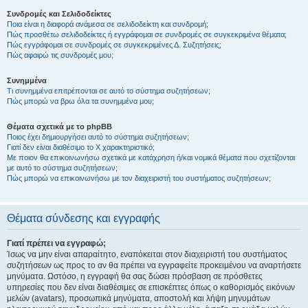
Συνδρομές και Σελιδοδείκτες
Ποια είναι η διαφορά ανάμεσα σε σελιδοδείκτη και συνδρομή;
Πώς προσθέτω σελιδοδείκτες ή εγγράφομαι σε συνδρομές σε συγκεκριμένα θέματα;
Πώς εγγράφομαι σε συνδρομές σε συγκεκριμένες Δ. Συζητήσεις;
Πώς αφαιρώ τις συνδρομές μου;
Συνημμένα
Τι συνημμένα επιτρέπονται σε αυτό το σύστημα συζητήσεων;
Πώς μπορώ να βρω όλα τα συνημμένα μου;
Θέματα σχετικά με το phpBB
Ποιος έχει δημιουργήσει αυτό το σύστημα συζητήσεων;
Γιατί δεν είναι διαθέσιμο το Χ χαρακτηριστικό;
Με ποιον θα επικοινωνήσω σχετικά με κατάχρηση ή/και νομικά θέματα που σχετίζονται
με αυτό το σύστημα συζητήσεων;
Πώς μπορώ να επικοινωνήσω με τον διαχειριστή του συστήματος συζητήσεων;
Θέματα σύνδεσης και εγγραφής
Γιατί πρέπει να εγγραφώ;
Ίσως να μην είναι απαραίτητο, εναπόκειται στον διαχειριστή του συστήματος
συζητήσεων ως προς το αν θα πρέπει να εγγραφείτε προκειμένου να αναρτήσετε
μηνύματα. Ωστόσο, η εγγραφή θα σας δώσει πρόσβαση σε πρόσθετες
υπηρεσίες που δεν είναι διαθέσιμες σε επισκέπτες όπως ο καθορισμός εικόνων
μελών (avatars), προσωπικά μηνύματα, αποστολή και λήψη μηνυμάτων