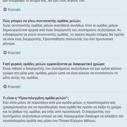
εάν απορρίψει το αίτημα σας, θα έχει τους λόγους του.
Κορυφή
Πώς μπορώ να γίνω συντονιστής ομάδας μελών;
Ένας συντονιστής ομάδας μελών ανατίθεται συνήθως όταν οι ομάδες μελών
δημιουργούνται αρχικά από έναν διαχειριστή του συστήματος συζητήσεων. Αν
ενδιαφέρεστε να γίνετε συντονιστής ομάδας, το πρώτο σημείο επαφής θα πρέπει
να είναι ένας διαχειριστής. Προσπαθήστε στέλνοντάς του ένα προσωπικό
μήνυμα.
Κορυφή
Γιατί μερικές ομάδες μελών εμφανίζονται με διαφορετικό χρώμα;
Είναι πιθανό ο διαχειριστής του συστήματος συζητήσεων να έχει ορίσει κάποιο
χρώμα στα μέλη μιας ομάδας μελών ώστε να είναι εύκολο να εντοπιστούν τα
μέλη αυτής της ομάδας.
Κορυφή
Τι είναι η “Προεπιλεγμένη ομάδα μελών”;
Εάν είστε μέλος σε παραπάνω από μια ομάδα μελών, η προεπιλεγμένη σας
χρησιμοποιείται για να προσδιορίσει ποια ομάδα θα πρέπει να δείξει το χρώμα
και το βαθμό της ομάδας για εσάς από προεπιλογή. Ο διαχειριστής του
συστήματος συζητήσεων μπορεί να σας παραχωρήσει δικαίωμα να αλλάξετε την
προεπιλεγμένη ομάδα σας μέσω του Πίνακα Ελέγχου Μέλους.