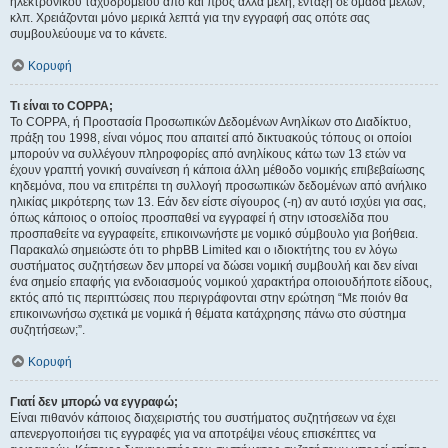
ηλεκτρονικού ταχυδρομείου από και προς άλλα μέλη, ένταξη σε ομάδα μελών,
κλπ. Χρειάζονται μόνο μερικά λεπτά για την εγγραφή σας οπότε σας
συμβουλεύουμε να το κάνετε.
Κορυφή
Τι είναι το COPPA;
Το COPPA, ή Προστασία Προσωπικών Δεδομένων Ανηλίκων στο Διαδίκτυο,
πράξη του 1998, είναι νόμος που απαιτεί από δικτυακούς τόπους οι οποίοι
μπορούν να συλλέγουν πληροφορίες από ανηλίκους κάτω των 13 ετών να
έχουν γραπτή γονική συναίνεση ή κάποια άλλη μέθοδο νομικής επιβεβαίωσης
κηδεμόνα, που να επιτρέπει τη συλλογή προσωπικών δεδομένων από ανήλικο
ηλικίας μικρότερης των 13. Εάν δεν είστε σίγουρος (-η) αν αυτό ισχύει για σας,
όπως κάποιος ο οποίος προσπαθεί να εγγραφεί ή στην ιστοσελίδα που
προσπαθείτε να εγγραφείτε, επικοινωνήστε με νομικό σύμβουλο για βοήθεια.
Παρακαλώ σημειώστε ότι το phpBB Limited και ο ιδιοκτήτης του εν λόγω
συστήματος συζητήσεων δεν μπορεί να δώσει νομική συμβουλή και δεν είναι
ένα σημείο επαφής για ενδοιασμούς νομικού χαρακτήρα οποιουδήποτε είδους,
εκτός από τις περιπτώσεις που περιγράφονται στην ερώτηση “Με ποιόν θα
επικοινωνήσω σχετικά με νομικά ή θέματα κατάχρησης πάνω στο σύστημα
συζητήσεων;”.
Κορυφή
Γιατί δεν μπορώ να εγγραφώ;
Είναι πιθανόν κάποιος διαχειριστής του συστήματος συζητήσεων να έχει
απενεργοποιήσει τις εγγραφές για να αποτρέψει νέους επισκέπτες να