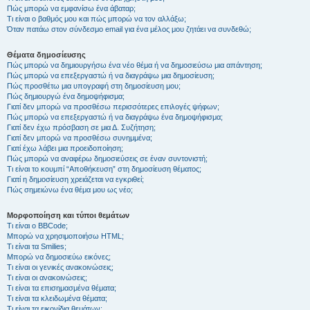
Πώς μπορώ να εμφανίσω ένα άβαταρ;
Τι είναι ο βαθμός μου και πώς μπορώ να τον αλλάξω;
Όταν πατάω στον σύνδεσμο email για ένα μέλος μου ζητάει να συνδεθώ;
Θέματα δημοσίευσης
Πώς μπορώ να δημιουργήσω ένα νέο θέμα ή να δημοσιεύσω μια απάντηση;
Πώς μπορώ να επεξεργαστώ ή να διαγράψω μια δημοσίευση;
Πώς προσθέτω μια υπογραφή στη δημοσίευση μου;
Πώς δημιουργώ ένα δημοψήφισμα;
Γιατί δεν μπορώ να προσθέσω περισσότερες επιλογές ψήφων;
Πώς μπορώ να επεξεργαστώ ή να διαγράψω ένα δημοψήφισμα;
Γιατί δεν έχω πρόσβαση σε μια Δ. Συζήτηση;
Γιατί δεν μπορώ να προσθέσω συνημμένα;
Γιατί έχω λάβει μια προειδοποίηση;
Πώς μπορώ να αναφέρω δημοσιεύσεις σε έναν συντονιστή;
Τι είναι το κουμπί “Αποθήκευση” στη δημοσίευση θέματος;
Γιατί η δημοσίευση χρειάζεται να εγκριθεί;
Πώς σημειώνω ένα θέμα μου ως νέο;
Μορφοποίηση και τύποι θεμάτων
Τι είναι ο BBCode;
Μπορώ να χρησιμοποιήσω HTML;
Τι είναι τα Smilies;
Μπορώ να δημοσιεύω εικόνες;
Τι είναι οι γενικές ανακοινώσεις;
Τι είναι οι ανακοινώσεις;
Τι είναι τα επισημασμένα θέματα;
Τι είναι τα κλειδωμένα θέματα;
Τι είναι τα εικονίδια θεμάτων;