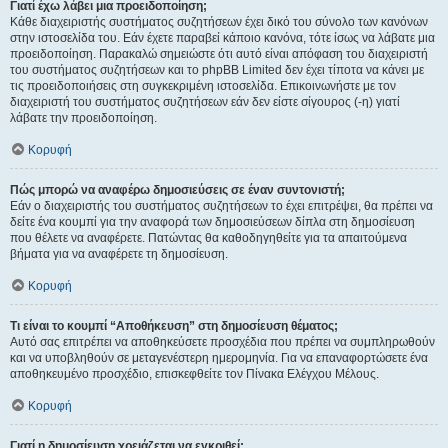
Γιατί έχω λάβει μια προειδοποίηση;
Κάθε διαχειριστής συστήματος συζητήσεων έχει δικό του σύνολο των κανόνων
στην ιστοσελίδα του. Εάν έχετε παραβεί κάποιο κανόνα, τότε ίσως να λάβατε μια
προειδοποίηση. Παρακαλώ σημειώστε ότι αυτό είναι απόφαση του διαχειριστή
του συστήματος συζητήσεων και το phpBB Limited δεν έχει τίποτα να κάνει με
τις προειδοποιήσεις στη συγκεκριμένη ιστοσελίδα. Επικοινωνήστε με τον
διαχειριστή του συστήματος συζητήσεων εάν δεν είστε σίγουρος (-η) γιατί
λάβατε την προειδοποίηση.
Κορυφή
Πώς μπορώ να αναφέρω δημοσιεύσεις σε έναν συντονιστή;
Εάν ο διαχειριστής του συστήματος συζητήσεων το έχει επιτρέψει, θα πρέπει να
δείτε ένα κουμπί για την αναφορά των δημοσιεύσεων δίπλα στη δημοσίευση
που θέλετε να αναφέρετε. Πατώντας θα καθοδηγηθείτε για τα απαιτούμενα
βήματα για να αναφέρετε τη δημοσίευση.
Κορυφή
Τι είναι το κουμπί “Αποθήκευση” στη δημοσίευση θέματος;
Αυτό σας επιτρέπει να αποθηκεύσετε προσχέδια που πρέπει να συμπληρωθούν
και να υποβληθούν σε μεταγενέστερη ημερομηνία. Για να επαναφορτώσετε ένα
αποθηκευμένο προσχέδιο, επισκεφθείτε τον Πίνακα Ελέγχου Μέλους.
Κορυφή
Γιατί η δημοσίευση χρειάζεται να εγκριθεί;