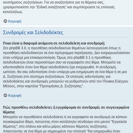
συστήματος συζητήσεων. Για να αναζητήσετε για τα θέματα σας,
χρησιμοποιείστε την “Ειδική αναζήτηση” και συμπληρώστε τις επιλογές
καταλλήλως.
Κορυφή
Συνδρομές και Σελιδοδείκτες
Ποια είναι η διαφορά ανάμεσα σε σελιδοδείκτη και συνδρομή;
Στο phpBB 3.0, η προσθήκη σελιδοδεικτών θεμάτων λειτουργούσε όπως η
προσθήκη σελιδοδεικτών σε ένα πρόγραμμα περιήγησης. Δεν ενημερωνόσασταν
όταν υπήρχε μια επικαιροποίηση. Όμως στο phpBB 3.1 η προσθήκη
σελιδοδεικτών είναι περισσότερο σαν να εγγραφείτε στο θέμα. Μπορείτε να
ειδοποιηθείτε όταν ένα θέμα σελιδοδείκτη έχει ενημερωθεί. Η συνδρομή,
ωστόσο, θα σας ειδοποιήσει όταν υπάρχει μια ενημέρωση σε ένα θέμα ή σε μια
Δ. Συζήτηση στο σύστημα συζητήσεων. Οι επιλογές ειδοποίησης για
σελιδοδείκτες και συνδρομές μπορούν να ρυθμιστούν από τον Πίνακα Ελέγχου
Μέλους, στην καρτέλα “Προτιμήσεις Δ. Συζήτησης”.
Κορυφή
Πώς προσθέτω σελιδοδείκτες ή εγγράφομαι σε συνδρομές σε συγκεκριμένα
θέματα;
Μπορείτε να προσθέσετε σελιδοδείκτη ή να εγγραφείτε σε συνδρομή σε κάποιο
συγκεκριμένο θέμα, πατώντας στον κατάλληλο σύνδεσμο στο μενού "Εργαλεία
θέματος", στο επάνω και κάτω μέρος κάποιου θέματος συζήτησης.
Απαντώντας σε ένα θέμα με σημειωμένη την επιλογή “Να ενημερωθώ όταν