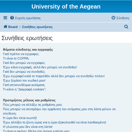
University of the Aegean
Συχνές ερωτήσεις
Σύνδεση
Α
Board
Συνήθεις ερωτήσεις
ν
Συνήθεις ερωτήσεις
α
ζ
Θέματα σύνδεσης και εγγραφής
Γιατί πρέπει να εγγραφώ;
ή
Τι είναι το COPPA;
τ
Γιατί δεν μπορώ να εγγραφώ;
Έχω κάνει εγγραφή, αλλά δεν μπορώ να συνδεθώ!
η
Γιατί δεν μπορώ να συνδεθώ;
Έχω εγγραφεί κατά το παρελθόν αλλά δεν μπορώ να συνδεθώ πλέον!
σ
Έχω ξεχάσει τον κωδικό μου!
η
Γιατί αποσυνδέομαι αυτόματα;
Τι κάνει η “Διαγραφή cookies”;
Προτιμήσεις μέλους και ρυθμίσεις
Πώς μπορώ να αλλάξω τις ρυθμίσεις μου;
Πώς μπορώ να αποτρέψω την εμφάνιση του ονόματος μου στη λίστα μελών σε
σύνδεση;
Η ώρα δεν είναι σωστή!
Έχω αλλάξει τη ζώνη ώρας και η ώρα εξακολουθεί να είναι λανθασμένη!
Η γλώσσα μου δεν είναι στη λίστα!
Τι είναι οι εικόνες δίπλα στο όνομα χρήστη μου;