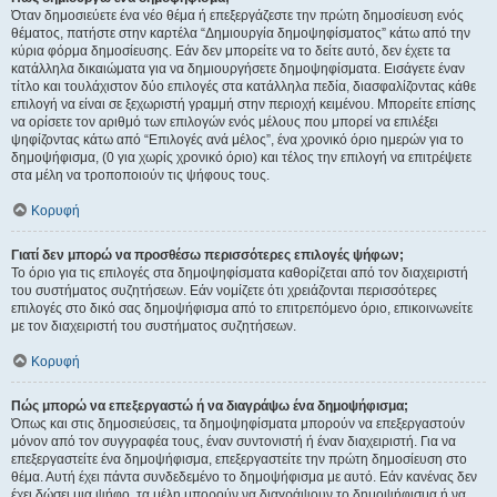
Όταν δημοσιεύετε ένα νέο θέμα ή επεξεργάζεστε την πρώτη δημοσίευση ενός
θέματος, πατήστε στην καρτέλα “Δημιουργία δημοψηφίσματος” κάτω από την
κύρια φόρμα δημοσίευσης. Εάν δεν μπορείτε να το δείτε αυτό, δεν έχετε τα
κατάλληλα δικαιώματα για να δημιουργήσετε δημοψηφίσματα. Εισάγετε έναν
τίτλο και τουλάχιστον δύο επιλογές στα κατάλληλα πεδία, διασφαλίζοντας κάθε
επιλογή να είναι σε ξεχωριστή γραμμή στην περιοχή κειμένου. Μπορείτε επίσης
να ορίσετε τον αριθμό των επιλογών ενός μέλους που μπορεί να επιλέξει
ψηφίζοντας κάτω από “Επιλογές ανά μέλος”, ένα χρονικό όριο ημερών για το
δημοψήφισμα, (0 για χωρίς χρονικό όριο) και τέλος την επιλογή να επιτρέψετε
στα μέλη να τροποποιούν τις ψήφους τους.
Κορυφή
Γιατί δεν μπορώ να προσθέσω περισσότερες επιλογές ψήφων;
Το όριο για τις επιλογές στα δημοψηφίσματα καθορίζεται από τον διαχειριστή
του συστήματος συζητήσεων. Εάν νομίζετε ότι χρειάζονται περισσότερες
επιλογές στο δικό σας δημοψήφισμα από το επιτρεπόμενο όριο, επικοινωνείτε
με τον διαχειριστή του συστήματος συζητήσεων.
Κορυφή
Πώς μπορώ να επεξεργαστώ ή να διαγράψω ένα δημοψήφισμα;
Όπως και στις δημοσιεύσεις, τα δημοψηφίσματα μπορούν να επεξεργαστούν
μόνον από τον συγγραφέα τους, έναν συντονιστή ή έναν διαχειριστή. Για να
επεξεργαστείτε ένα δημοψήφισμα, επεξεργαστείτε την πρώτη δημοσίευση στο
θέμα. Αυτή έχει πάντα συνδεδεμένο το δημοψήφισμα με αυτό. Εάν κανένας δεν
έχει δώσει μια ψήφο, τα μέλη μπορούν να διαγράψουν το δημοψήφισμα ή να