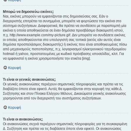
Κορυφή
Μπορώ να δημοσιεύω εικόνες;
Ναι, εικόνες μπορούν να εμφανίζονται στις δημοσιεύσεις σας. Εάν ο
διαχειριστής επιτρέπει τα συνημμένα, μπορείτε να φορτώσετε την εικόνα στο
σύστημα συζητήσεων. Διαφορετικά, θα πρέπει να συνδέσετε με παραπομπή μία
εικόνα η οποία αποθηκεύεται σε έναν δημόσια προσβάσιμο διακομιστή ιστού,
π.χ. http://www.example.com/my-picture.gif. Δεν μπορείτε να συνδέσετε εικόνες
οι οποίες αποθηκεύονται στο υπολογιστή σας τοπικά (εκτός εάν αυτός είναι
δημόσια προσπελάσιμος διακομιστής) ή εικόνες που είναι αποθηκευμένες πίσω
από μηχανισμούς πιστοποίησης, π.χ. λογαριασμοί ηλεκτρονικού ταχυδρομείου
hotmail ή yahoo, προστατευμένες με κωδικό πρόσβασης ιστοσελίδες, κλπ. Για
να εμφανιστεί η εικόνα χρησιμοποιήστε την ετικέτα [img].
Κορυφή
Τι είναι οι γενικές ανακοινώσεις;
Οι γενικές ανακοινώσεις περιέχουν σημαντικές πληροφορίες και πρέπει να τις
διαβάζετε όποτε είναι εφικτό. Αυτές θα εμφανίζονται στην κορυφή της κάθε Δ.
Συζήτησης και στον Πίνακα Ελέγχου Μέλους. Δικαιώματα γενικής ανακοίνωσης
χορηγούνται από τον διαχειριστή του συστήματος συζητήσεων.
Κορυφή
Τι είναι οι ανακοινώσεις;
Οι ανακοινώσεις συχνά περιέχουν σημαντικές πληροφορίες για τη συγκεκριμένη
Δ. Συζήτηση και πρέπει να τις διαβάσετε όποτε είναι εφικτό. Οι ανακοινώσεις