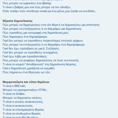
Πώς μπορώ να εμφανίσω ένα άβαταρ;
Τι είναι ο βαθμός μου και πώς μπορώ να τον αλλάξω;
Όταν πατάω στον σύνδεσμο email για ένα μέλος μου ζητάει να συνδεθώ;
Θέματα δημοσίευσης
Πώς μπορώ να δημιουργήσω ένα νέο θέμα ή να δημοσιεύσω μια απάντηση;
Πώς μπορώ να επεξεργαστώ ή να διαγράψω μια δημοσίευση;
Πώς προσθέτω μια υπογραφή στη δημοσίευση μου;
Πώς δημιουργώ ένα δημοψήφισμα;
Γιατί δεν μπορώ να προσθέσω περισσότερες επιλογές ψήφων;
Πώς μπορώ να επεξεργαστώ ή να διαγράψω ένα δημοψήφισμα;
Γιατί δεν έχω πρόσβαση σε μια Δ. Συζήτηση;
Γιατί δεν μπορώ να προσθέσω συνημμένα;
Γιατί έχω λάβει μια προειδοποίηση;
Πώς μπορώ να αναφέρω δημοσιεύσεις σε έναν συντονιστή;
Τι είναι το κουμπί “Αποθήκευση” στη δημοσίευση θέματος;
Γιατί η δημοσίευση χρειάζεται να εγκριθεί;
Πώς σημειώνω ένα θέμα μου ως νέο;
Μορφοποίηση και τύποι θεμάτων
Τι είναι ο BBCode;
Μπορώ να χρησιμοποιήσω HTML;
Τι είναι τα Smilies;
Μπορώ να δημοσιεύω εικόνες;
Τι είναι οι γενικές ανακοινώσεις;
Τι είναι οι ανακοινώσεις;
Τι είναι τα επισημασμένα θέματα;
Τι είναι τα κλειδωμένα θέματα;
Τι είναι τα εικονίδια θεμάτων;