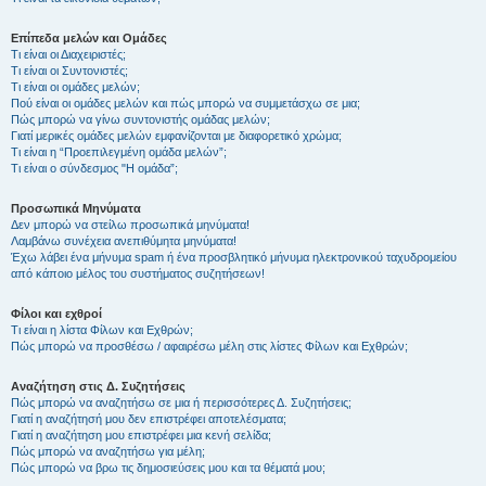
Επίπεδα μελών και Ομάδες
Τι είναι οι Διαχειριστές;
Τι είναι οι Συντονιστές;
Τι είναι οι ομάδες μελών;
Πού είναι οι ομάδες μελών και πώς μπορώ να συμμετάσχω σε μια;
Πώς μπορώ να γίνω συντονιστής ομάδας μελών;
Γιατί μερικές ομάδες μελών εμφανίζονται με διαφορετικό χρώμα;
Τι είναι η “Προεπιλεγμένη ομάδα μελών”;
Τι είναι ο σύνδεσμος "Η ομάδα”;
Προσωπικά Μηνύματα
Δεν μπορώ να στείλω προσωπικά μηνύματα!
Λαμβάνω συνέχεια ανεπιθύμητα μηνύματα!
Έχω λάβει ένα μήνυμα spam ή ένα προσβλητικό μήνυμα ηλεκτρονικού ταχυδρομείου
από κάποιο μέλος του συστήματος συζητήσεων!
Φίλοι και εχθροί
Τι είναι η λίστα Φίλων και Εχθρών;
Πώς μπορώ να προσθέσω / αφαιρέσω μέλη στις λίστες Φίλων και Εχθρών;
Αναζήτηση στις Δ. Συζητήσεις
Πώς μπορώ να αναζητήσω σε μια ή περισσότερες Δ. Συζητήσεις;
Γιατί η αναζήτησή μου δεν επιστρέφει αποτελέσματα;
Γιατί η αναζήτηση μου επιστρέφει μια κενή σελίδα;
Πώς μπορώ να αναζητήσω για μέλη;
Πώς μπορώ να βρω τις δημοσιεύσεις μου και τα θέματά μου;