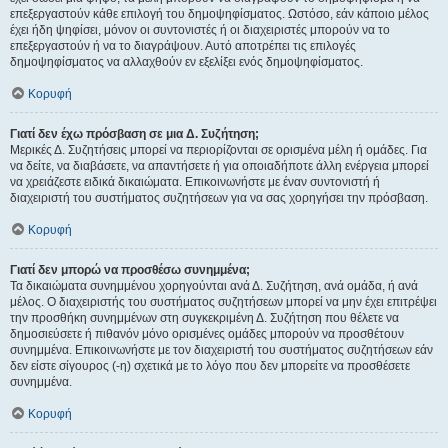
επεξεργαστούν κάθε επιλογή του δημοψηφίσματος. Ωστόσο, εάν κάποιο μέλος
έχει ήδη ψηφίσει, μόνον οι συντονιστές ή οι διαχειριστές μπορούν να το
επεξεργαστούν ή να το διαγράψουν. Αυτό αποτρέπει τις επιλογές
δημοψηφίσματος να αλλαχθούν εν εξελίξει ενός δημοψηφίσματος.
Κορυφή
Γιατί δεν έχω πρόσβαση σε μια Δ. Συζήτηση;
Μερικές Δ. Συζητήσεις μπορεί να περιορίζονται σε ορισμένα μέλη ή ομάδες. Για
να δείτε, να διαβάσετε, να απαντήσετε ή για οποιαδήποτε άλλη ενέργεια μπορεί
να χρειάζεστε ειδικά δικαιώματα. Επικοινωνήστε με έναν συντονιστή ή
διαχειριστή του συστήματος συζητήσεων για να σας χορηγήσει την πρόσβαση.
Κορυφή
Γιατί δεν μπορώ να προσθέσω συνημμένα;
Τα δικαιώματα συνημμένου χορηγούνται ανά Δ. Συζήτηση, ανά ομάδα, ή ανά
μέλος. Ο διαχειριστής του συστήματος συζητήσεων μπορεί να μην έχει επιτρέψει
την προσθήκη συνημμένων στη συγκεκριμένη Δ. Συζήτηση που θέλετε να
δημοσιεύσετε ή πιθανόν μόνο ορισμένες ομάδες μπορούν να προσθέτουν
συνημμένα. Επικοινωνήστε με τον διαχειριστή του συστήματος συζητήσεων εάν
δεν είστε σίγουρος (-η) σχετικά με το λόγο που δεν μπορείτε να προσθέσετε
συνημμένα.
Κορυφή