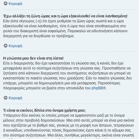
Κορυφή
Έχω αλλάξει τη ζώνη ώρας και η ώρα εξακολουθεί να είναι λανθασμένη!
Εάν είστε σίγουρος (-η) ότι έχετε ρυθμίσει τη ζώνη ώρας σωστά και η ώρα
εξακολουθεί να είναι λανθασμένη, τότε ή ώρα που είναι αποθηκευμένη στο
ρολόι του διακομιστή είναι εσφαλμένη. Παρακαλώ να ειδοποιήσετε κάποιον
διαχειριστή για να διορθώσει το πρόβλημα.
Κορυφή
Η γλώσσα μου δεν είναι στη λίστα!
Είτε ο διαχειριστής δεν έχει εγκαταστήσει τη γλώσσα σας ή κανείς δεν έχει
μεταφράσει αυτό το σύστημα συζητήσεων στη γλώσσα σας. Προσπαθήστε να
ζητήσετε από κάποιον διαχειριστή του συστήματος συζητήσεων αν μπορεί να
εγκαταστήσει το πακέτο γλώσσας που χρειάζεστε. Εάν το πακέτο γλώσσας δεν
υπάρχει, μπορείτε να δημιουργήσετε μια νέα μετάφραση. Περισσότερες
πληροφορίες μπορείτε να βρείτε στην ιστοσελίδα του
phpBB
®.
Κορυφή
Τι είναι οι εικόνες δίπλα στο όνομα χρήστη μου;
Υπάρχουν δύο εικόνες οι οποίες μπορεί να εμφανιστούν μαζί με το όνομα
μέλους στην προβολή δημοσιεύσεων. Μια από αυτές μπορεί να είναι μια εικόνα
που σχετίζεται με το βαθμό σας, γενικώς με τη μορφή των άστρων, τετραγώνων
ή κουκίδων, υποδεικνύοντας πόσες δημοσιεύσεις έχετε κάνει ή το αξίωμα σας
στο σύστημα συζητήσεων. Μια άλλη, συνήθως μεγαλύτερη, εικόνα είναι γνωστή