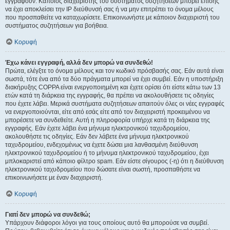
εγγραφούν. Κάποιος διαχειριστής του συστήματος συζητήσεων μπορεί επίσης
να έχει αποκλείσει την IP διεύθυνσή σας ή να μην επιτρέπει το όνομα μέλους
που προσπαθείτε να καταχωρίσετε. Επικοινωνήστε με κάποιον διαχειριστή του
συστήματος συζητήσεων για βοήθεια.
Κορυφή
Έχω κάνει εγγραφή, αλλά δεν μπορώ να συνδεθώ!
Πρώτα, ελέγξτε το όνομα μέλους και τον κωδικό πρόσβασής σας. Εάν αυτά είναι
σωστά, τότε ένα από τα δύο πράγματα μπορεί να έχει συμβεί. Εάν η υποστήριξη
διακήρυξης COPPA είναι ενεργοποιημένη και έχετε ορίσει ότι είστε κάτω των 13
ετών κατά τη διάρκεια της εγγραφής, θα πρέπει να ακολουθήσετε τις οδηγίες
που έχετε λάβει. Μερικά συστήματα συζητήσεων απαιτούν όλες οι νέες εγγραφές
να ενεργοποιούνται, είτε από εσάς είτε από τον διαχειριστή προκειμένου να
μπορέσετε να συνδεθείτε. Αυτή η πληροφορία υπήρχε κατά τη διάρκεια της
εγγραφής. Εάν έχετε λάβει ένα μήνυμα ηλεκτρονικού ταχυδρομείου,
ακολουθήστε τις οδηγίες. Εάν δεν λάβετε ένα μήνυμα ηλεκτρονικού
ταχυδρομείου, ενδεχομένως να έχετε δώσει μια λανθασμένη διεύθυνση
ηλεκτρονικού ταχυδρομείου ή το μήνυμα ηλεκτρονικού ταχυδρομείου, έχει
μπλοκαριστεί από κάποιο φίλτρο spam. Εάν είστε σίγουρος (-η) ότι η διεύθυνση
ηλεκτρονικού ταχυδρομείου που δώσατε είναι σωστή, προσπαθήστε να
επικοινωνήσετε με έναν διαχειριστή.
Κορυφή
Γιατί δεν μπορώ να συνδεθώ;
Υπάρχουν διάφοροι λόγοι για τους οποίους αυτό θα μπορούσε να συμβεί.