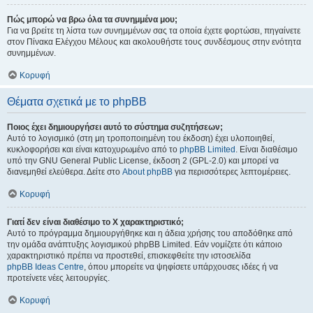
Πώς μπορώ να βρω όλα τα συνημμένα μου;
Για να βρείτε τη λίστα των συνημμένων σας τα οποία έχετε φορτώσει, πηγαίνετε
στον Πίνακα Ελέγχου Μέλους και ακολουθήστε τους συνδέσμους στην ενότητα
συνημμένων.
Κορυφή
Θέματα σχετικά με το phpBB
Ποιος έχει δημιουργήσει αυτό το σύστημα συζητήσεων;
Αυτό το λογισμικό (στη μη τροποποιημένη του έκδοση) έχει υλοποιηθεί,
κυκλοφορήσει και είναι κατοχυρωμένο από το
phpBB Limited
. Είναι διαθέσιμο
υπό την GNU General Public License, έκδοση 2 (GPL-2.0) και μπορεί να
διανεμηθεί ελεύθερα. Δείτε στο
About phpBB
για περισσότερες λεπτομέρειες.
Κορυφή
Γιατί δεν είναι διαθέσιμο το Χ χαρακτηριστικό;
Αυτό το πρόγραμμα δημιουργήθηκε και η άδεια χρήσης του αποδόθηκε από
την ομάδα ανάπτυξης λογισμικού phpBB Limited. Εάν νομίζετε ότι κάποιο
χαρακτηριστικό πρέπει να προστεθεί, επισκεφθείτε την ιστοσελίδα
phpBB Ideas Centre
, όπου μπορείτε να ψηφίσετε υπάρχουσες ιδέες ή να
προτείνετε νέες λειτουργίες.
Κορυφή