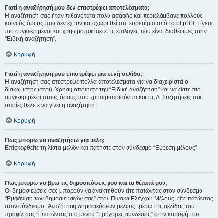
Γιατί η αναζήτησή μου δεν επιστρέφει αποτελέσματα;
Η αναζήτησή σας ήταν πιθανότατα πολύ ασαφής και περιελάμβανε πολλούς
κοινούς όρους που δεν έχουν καταχωρηθεί στο ευρετήριο από το phpBB. Γίνετε
πιο συγκεκριμένοι και χρησιμοποιήσετε τις επιλογές που είναι διαθέσιμες στην
“Ειδική αναζήτηση”.
Κορυφή
Γιατί η αναζήτηση μου επιστρέφει μια κενή σελίδα;
Η αναζήτησή σας επέστρεψε πολλά αποτελέσματα για να διαχειριστεί ο
διακομιστής ιστού. Χρησιμοποιήστε την “Ειδική αναζήτηση” και να είστε πιο
συγκεκριμένοι στους όρους που χρησιμοποιούνται και τις Δ. Συζητήσεις στις
οποίες θέλετε να γίνει η αναζήτηση.
Κορυφή
Πώς μπορώ να αναζητήσω για μέλη;
Επίσκεφθείτε τη λίστα μελών και πατήστε στον σύνδεσμο “Εύρεση μέλους”.
Κορυφή
Πώς μπορώ να βρω τις δημοσιεύσεις μου και τα θέματά μου;
Οι δημοσιεύσεις σας μπορούν να ανακτηθούν είτε πατώντας στον σύνδεσμο
“Εμφάνιση των δημοσιεύσεών σας” στον Πίνακα Ελέγχου Μέλους, είτε πατώντας
στον σύνδεσμο “Αναζήτηση δημοσιεύσεων μέλους” μέσω της σελίδας του
προφίλ σας ή πατώντας στο μενού “Γρήγορες συνδέσεις” στην κορυφή του