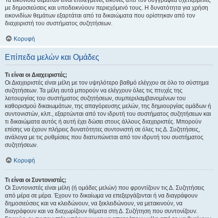
Τα εικονίδια θεμάτων είναι επιλεγμένες εικόνες από τον συγγραφέα σχετιζόμενες
με δημοσιεύσεις και υποδεικνύουν περιεχόμενό τους. Η δυνατότητα για χρήση
εικονιδίων θεμάτων εξαρτάται από τα δικαιώματα που ορίστηκαν από τον
διαχειριστή του συστήματος συζητήσεων.
Κορυφή
Επίπεδα μελών και Ομάδες
Τι είναι οι Διαχειριστές;
Οι Διαχειριστές είναι μέλη με τον υψηλότερο βαθμό ελέγχου σε όλο το σύστημα
συζητήσεων. Τα μέλη αυτά μπορούν να ελέγχουν όλες τις πτυχές της
λειτουργίας του συστήματος συζητήσεων, συμπεριλαμβανομένων του
καθορισμού δικαιωμάτων, της απαγόρευσης μελών, της δημιουργίας ομάδων ή
συντονιστών, κλπ., εξαρτώνται από τον ιδρυτή του συστήματος συζητήσεων και
τι δικαιώματα αυτός ή αυτή έχει δώσει στους άλλους διαχειριστές. Μπορούν
επίσης να έχουν πλήρεις δυνατότητες συντονιστή σε όλες τις Δ. Συζητήσεις,
ανάλογα με τις ρυθμίσεις που διατυπώνεται από τον ιδρυτή του συστήματος
συζητήσεων.
Κορυφή
Τι είναι οι Συντονιστές;
Οι Συντονιστές είναι μέλη (ή ομάδες μελών) που φροντίζουν τις Δ. Συζητήσεις
από μέρα σε μέρα. Έχουν το δικαίωμα να επεξεργάζονται ή να διαγράφουν
δημοσιεύσεις και να κλειδώνουν, να ξεκλειδώνουν, να μετακινούν, να
διαγράφουν και να διαχωρίζουν θέματα στη Δ. Συζήτηση που συντονίζουν.