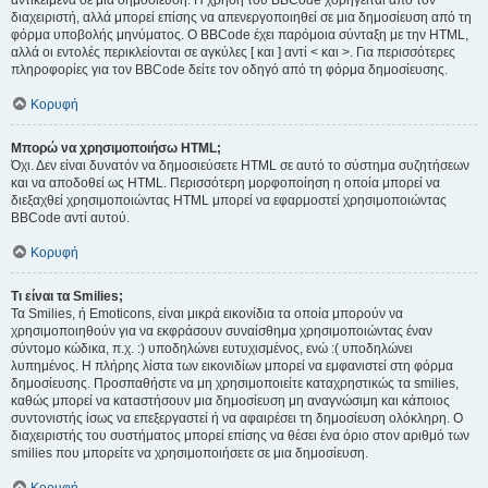
αντικείμενα σε μια δημοσίευση. Η χρήση του BBCode χορηγείται από τον
διαχειριστή, αλλά μπορεί επίσης να απενεργοποιηθεί σε μια δημοσίευση από τη
φόρμα υποβολής μηνύματος. Ο BBCode έχει παρόμοια σύνταξη με την HTML,
αλλά οι εντολές περικλείονται σε αγκύλες [ και ] αντί < και >. Για περισσότερες
πληροφορίες για τον BBCode δείτε τον οδηγό από τη φόρμα δημοσίευσης.
Κορυφή
Μπορώ να χρησιμοποιήσω HTML;
Όχι. Δεν είναι δυνατόν να δημοσιεύσετε HTML σε αυτό το σύστημα συζητήσεων
και να αποδοθεί ως HTML. Περισσότερη μορφοποίηση η οποία μπορεί να
διεξαχθεί χρησιμοποιώντας HTML μπορεί να εφαρμοστεί χρησιμοποιώντας
BBCode αντί αυτού.
Κορυφή
Τι είναι τα Smilies;
Τα Smilies, ή Emoticons, είναι μικρά εικονίδια τα οποία μπορούν να
χρησιμοποιηθούν για να εκφράσουν συναίσθημα χρησιμοποιώντας έναν
σύντομο κώδικα, π.χ. :) υποδηλώνει ευτυχισμένος, ενώ :( υποδηλώνει
λυπημένος. Η πλήρης λίστα των εικονιδίων μπορεί να εμφανιστεί στη φόρμα
δημοσίευσης. Προσπαθήστε να μη χρησιμοποιείτε καταχρηστικώς τα smilies,
καθώς μπορεί να καταστήσουν μια δημοσίευση μη αναγνώσιμη και κάποιος
συντονιστής ίσως να επεξεργαστεί ή να αφαιρέσει τη δημοσίευση ολόκληρη. Ο
διαχειριστής του συστήματος μπορεί επίσης να θέσει ένα όριο στον αριθμό των
smilies που μπορείτε να χρησιμοποιήσετε σε μια δημοσίευση.