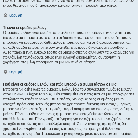
Γενικώς, οι συντονιστές υπάρχουν για να αποτρέπουν μέλη από το να βγαίνουν
εκτός θέματος ή να δημοσιεύουν καταχρηστικό ή προσβλητικό υλικό.
Κορυφή
Τι είναι οι ομάδες μελών;
Οι ομάδες μελών είναι ομάδες από μέλη οι οποίες μοιράζουν την κοινότητα σε
διαχειρίσιμα τμήματα με τα οποία οι διαχειριστές του συστήματος συζητήσεων
μπορούν να εργαστούν. Κάθε μέλος μπορεί να ανήκει σε διάφορες ομάδες και
σε κάθε ομάδα μπορεί να έχουν ανατεθεί επιμέρους δικαιώματα πρόσβασης.
Αυτό παρέχει έναν εύκολο τρόπο σε διαχειριστές να αλλάξουν τα δικαιώματα για
πολλά μέλη ταυτόχρονα, όπως είναι αλλαγή δικαιωμάτων συντονιστή ή
χορήγηση στα μέλη πρόσβαση σε μια ιδιωτική συζήτηση.
Κορυφή
Πού είναι οι ομάδες μελών και πώς μπορώ να συμμετάσχω σε μια;
Μπορείτε να δείτε όλες τις ομάδες μελών μέσω του συνδέσμου “Ομάδες μελών”
στον Πίνακα Ελέγχου Μέλους. Εάν επιθυμείτε να ενταχθείτε σε μια, προχωρήστε
πατώντας το κατάλληλο κουμπί. Ωστόσο, δεν έχουν όλες οι ομάδες μελών
ανοιχτή πρόσβαση. Μερικές μπορεί να χρειάζονται έγκριση για ένταξη, μερικές
μπορεί να είναι κλειστές και μερικές μπορεί ακόμη και να έχουν κρυφές ιδιότητες
μελών. Εάν η ομάδα είναι ανοιχτή, μπορείτε να ενταχθείτε πατώντας στο
κατάλληλο κουμπί. Εάν χρειάζεται έγκριση για ένταξη μπορείτε να ζητήσετε να
ενταχθείτε πατώντας στο κατάλληλο κουμπί. Ο συντονιστής της ομάδας θα
χρειαστεί να εγκρίνει το αίτημα σας και ίσως σας ρωτήσει γιατί θέλετε να
ενταχθείτε στην ομάδα. Παρακαλώ μην παρενοχλήσετε τον συντονιστή ομάδας