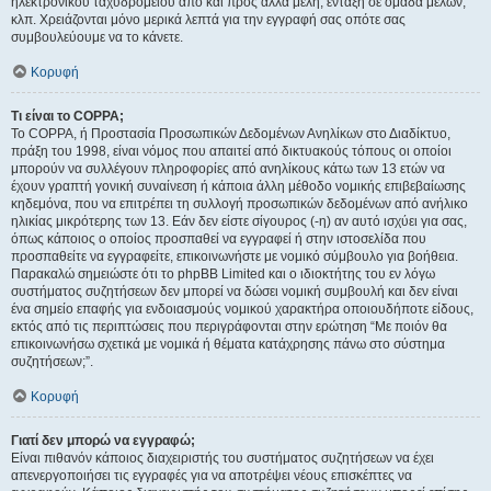
ηλεκτρονικού ταχυδρομείου από και προς άλλα μέλη, ένταξη σε ομάδα μελών,
κλπ. Χρειάζονται μόνο μερικά λεπτά για την εγγραφή σας οπότε σας
συμβουλεύουμε να το κάνετε.
Κορυφή
Τι είναι το COPPA;
Το COPPA, ή Προστασία Προσωπικών Δεδομένων Ανηλίκων στο Διαδίκτυο,
πράξη του 1998, είναι νόμος που απαιτεί από δικτυακούς τόπους οι οποίοι
μπορούν να συλλέγουν πληροφορίες από ανηλίκους κάτω των 13 ετών να
έχουν γραπτή γονική συναίνεση ή κάποια άλλη μέθοδο νομικής επιβεβαίωσης
κηδεμόνα, που να επιτρέπει τη συλλογή προσωπικών δεδομένων από ανήλικο
ηλικίας μικρότερης των 13. Εάν δεν είστε σίγουρος (-η) αν αυτό ισχύει για σας,
όπως κάποιος ο οποίος προσπαθεί να εγγραφεί ή στην ιστοσελίδα που
προσπαθείτε να εγγραφείτε, επικοινωνήστε με νομικό σύμβουλο για βοήθεια.
Παρακαλώ σημειώστε ότι το phpBB Limited και ο ιδιοκτήτης του εν λόγω
συστήματος συζητήσεων δεν μπορεί να δώσει νομική συμβουλή και δεν είναι
ένα σημείο επαφής για ενδοιασμούς νομικού χαρακτήρα οποιουδήποτε είδους,
εκτός από τις περιπτώσεις που περιγράφονται στην ερώτηση “Με ποιόν θα
επικοινωνήσω σχετικά με νομικά ή θέματα κατάχρησης πάνω στο σύστημα
συζητήσεων;”.
Κορυφή
Γιατί δεν μπορώ να εγγραφώ;
Είναι πιθανόν κάποιος διαχειριστής του συστήματος συζητήσεων να έχει
απενεργοποιήσει τις εγγραφές για να αποτρέψει νέους επισκέπτες να