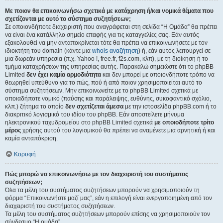
Με ποιον θα επικοινωνήσω σχετικά με κατάχρηση ή/και νομικά θέματα που
σχετίζονται με αυτό το σύστημα συζητήσεων;
Σε οποιονδήποτε διαχειριστή που αναγράφεται στη σελίδα “Η Ομάδα” θα πρέπει
να είναι ένα κατάλληλο σημείο επαφής για τις καταγγελίες σας. Εάν αυτός
εξακολουθεί να μην ανταποκρίνεται τότε θα πρέπει να επικοινωνήσετε με τον
ιδιοκτήτη του domain (κάντε μια
whois αναζήτηση
) ή, εάν αυτός λειτουργεί σε
μια δωρεάν υπηρεσία (π.χ. Yahoo !, free.fr, f2s.com, κλπ), με τη διοίκηση ή το
τμήμα καταχρήσεων της υπηρεσίας αυτής. Παρακαλώ σημειώστε ότι το phpBB
Limited
δεν έχει καμία αρμοδιότητα
και δεν μπορεί με οποιονδήποτε τρόπο να
θεωρηθεί υπεύθυνο για το πώς, πού ή από ποιον χρησιμοποιείται αυτό το
σύστημα συζητήσεων. Μην επικοινωνείτε με το phpBB Limited σχετικά με
οποιαδήποτε νομικό (παύσης και παράλειψης, ευθύνης, συκοφαντικό σχόλιο,
κλπ.) ζήτημα το οποίο
δεν σχετίζεται άμεσα
με την ιστοσελίδα phpBB.com ή το
διακριτικό λογισμικό του ιδίου του phpBB. Εάν αποστείλετε μήνυμα
ηλεκτρονικού ταχυδρομείου στο phpBB Limited σχετικά
με οποιοδήποτε τρίτο
μέρος
χρήσης αυτού του λογισμικού θα πρέπει να αναμένετε μια αρνητική ή και
καμία ανταπόκριση.
Κορυφή
Πώς μπορώ να επικοινωνήσω με τον διαχειριστή του συστήματος
συζητήσεων;
Όλα τα μέλη του συστήματος συζητήσεων μπορούν να χρησιμοποιούν τη
φόρμα “Επικοινωνήστε μαζί μας”, εάν η επιλογή είναι ενεργοποιημένη από τον
διαχειριστή του συστήματος συζητήσεων.
Τα μέλη του συστήματος συζητήσεων μπορούν επίσης να χρησιμοποιούν τον
σύνδεσμο “Η ομάδα”.