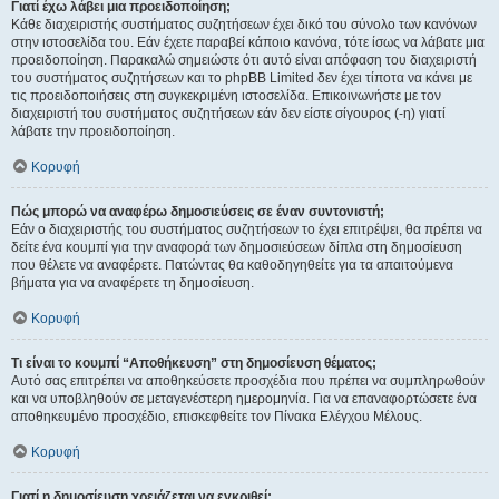
Γιατί έχω λάβει μια προειδοποίηση;
Κάθε διαχειριστής συστήματος συζητήσεων έχει δικό του σύνολο των κανόνων
στην ιστοσελίδα του. Εάν έχετε παραβεί κάποιο κανόνα, τότε ίσως να λάβατε μια
προειδοποίηση. Παρακαλώ σημειώστε ότι αυτό είναι απόφαση του διαχειριστή
του συστήματος συζητήσεων και το phpBB Limited δεν έχει τίποτα να κάνει με
τις προειδοποιήσεις στη συγκεκριμένη ιστοσελίδα. Επικοινωνήστε με τον
διαχειριστή του συστήματος συζητήσεων εάν δεν είστε σίγουρος (-η) γιατί
λάβατε την προειδοποίηση.
Κορυφή
Πώς μπορώ να αναφέρω δημοσιεύσεις σε έναν συντονιστή;
Εάν ο διαχειριστής του συστήματος συζητήσεων το έχει επιτρέψει, θα πρέπει να
δείτε ένα κουμπί για την αναφορά των δημοσιεύσεων δίπλα στη δημοσίευση
που θέλετε να αναφέρετε. Πατώντας θα καθοδηγηθείτε για τα απαιτούμενα
βήματα για να αναφέρετε τη δημοσίευση.
Κορυφή
Τι είναι το κουμπί “Αποθήκευση” στη δημοσίευση θέματος;
Αυτό σας επιτρέπει να αποθηκεύσετε προσχέδια που πρέπει να συμπληρωθούν
και να υποβληθούν σε μεταγενέστερη ημερομηνία. Για να επαναφορτώσετε ένα
αποθηκευμένο προσχέδιο, επισκεφθείτε τον Πίνακα Ελέγχου Μέλους.
Κορυφή
Γιατί η δημοσίευση χρειάζεται να εγκριθεί;