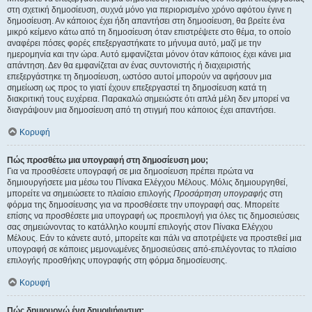
στη σχετική δημοσίευση, συχνά μόνο για περιορισμένο χρόνο αφότου έγινε η
δημοσίευση. Αν κάποιος έχει ήδη απαντήσει στη δημοσίευση, θα βρείτε ένα
μικρό κείμενο κάτω από τη δημοσίευση όταν επιστρέψετε στο θέμα, το οποίο
αναφέρει πόσες φορές επεξεργαστήκατε το μήνυμα αυτό, μαζί με την
ημερομηνία και την ώρα. Αυτό εμφανίζεται μόνον όταν κάποιος έχει κάνει μια
απάντηση. Δεν θα εμφανίζεται αν ένας συντονιστής ή διαχειριστής
επεξεργάστηκε τη δημοσίευση, ωστόσο αυτοί μπορούν να αφήσουν μια
σημείωση ως προς το γιατί έχουν επεξεργαστεί τη δημοσίευση κατά τη
διακριτική τους ευχέρεια. Παρακαλώ σημειώστε ότι απλά μέλη δεν μπορεί να
διαγράψουν μια δημοσίευση από τη στιγμή που κάποιος έχει απαντήσει.
Κορυφή
Πώς προσθέτω μια υπογραφή στη δημοσίευση μου;
Για να προσθέσετε υπογραφή σε μια δημοσίευση πρέπει πρώτα να
δημιουργήσετε μια μέσω του Πίνακα Ελέγχου Μέλους. Μόλις δημιουργηθεί,
μπορείτε να σημειώσετε το πλαίσιο επιλογής
Προσάρτηση υπογραφής
στη
φόρμα της δημοσίευσης για να προσθέσετε την υπογραφή σας. Μπορείτε
επίσης να προσθέσετε μια υπογραφή ως προεπιλογή για όλες τις δημοσιεύσεις
σας σημειώνοντας το κατάλληλο κουμπί επιλογής στον Πίνακα Ελέγχου
Μέλους. Εάν το κάνετε αυτό, μπορείτε και πάλι να αποτρέψετε να προστεθεί μια
υπογραφή σε κάποιες μεμονωμένες δημοσιεύσεις από-επιλέγοντας το πλαίσιο
επιλογής προσθήκης υπογραφής στη φόρμα δημοσίευσης.
Κορυφή
Πώς δημιουργώ ένα δημοψήφισμα;