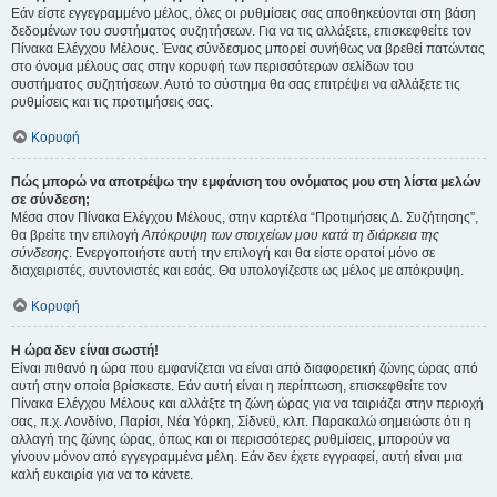
Εάν είστε εγγεγραμμένο μέλος, όλες οι ρυθμίσεις σας αποθηκεύονται στη βάση
δεδομένων του συστήματος συζητήσεων. Για να τις αλλάξετε, επισκεφθείτε τον
Πίνακα Ελέγχου Μέλους. Ένας σύνδεσμος μπορεί συνήθως να βρεθεί πατώντας
στο όνομα μέλους σας στην κορυφή των περισσότερων σελίδων του
συστήματος συζητήσεων. Αυτό το σύστημα θα σας επιτρέψει να αλλάξετε τις
ρυθμίσεις και τις προτιμήσεις σας.
Κορυφή
Πώς μπορώ να αποτρέψω την εμφάνιση του ονόματος μου στη λίστα μελών
σε σύνδεση;
Μέσα στον Πίνακα Ελέγχου Μέλους, στην καρτέλα “Προτιμήσεις Δ. Συζήτησης”,
θα βρείτε την επιλογή
Απόκρυψη των στοιχείων μου κατά τη διάρκεια της
σύνδεσης
. Ενεργοποιήστε αυτή την επιλογή και θα είστε ορατοί μόνο σε
διαχειριστές, συντονιστές και εσάς. Θα υπολογίζεστε ως μέλος με απόκρυψη.
Κορυφή
Η ώρα δεν είναι σωστή!
Είναι πιθανό η ώρα που εμφανίζεται να είναι από διαφορετική ζώνης ώρας από
αυτή στην οποία βρίσκεστε. Εάν αυτή είναι η περίπτωση, επισκεφθείτε τον
Πίνακα Ελέγχου Μέλους και αλλάξτε τη ζώνη ώρας για να ταιριάζει στην περιοχή
σας, π.χ. Λονδίνο, Παρίσι, Νέα Υόρκη, Σίδνεϋ, κλπ. Παρακαλώ σημειώστε ότι η
αλλαγή της ζώνης ώρας, όπως και οι περισσότερες ρυθμίσεις, μπορούν να
γίνουν μόνον από εγγεγραμμένα μέλη. Εάν δεν έχετε εγγραφεί, αυτή είναι μια
καλή ευκαιρία για να το κάνετε.