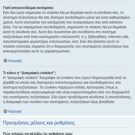
Γιατί αποσυνδέομαι αυτόματα;
Εάν δεν έχετε σημειώσει το πλαίσιο
Να με θυμάσαι
κατά τη σύνδεση σας, το
σύστημα συζητήσεων θα σας διατηρεί συνδεδεμένο μόνο για έναν καθορισμένο
χρόνο. Αυτό αποτρέπει την κατάχρηση του λογαριασμού σας από κάποιον
άλλο. Για να παραμείνετε συνδεδεμένοι, σημειώστε το πλαίσιο
Να με θυμάσαι
κατά τη σύνδεση σας. Αυτό δεν συνιστάται εάν συνδέεστε στο σύστημα
συζητήσεων από έναν κοινόχρηστο υπολογιστή, π.χ. βιβλιοθήκη, internet cafe,
πανεπιστημιακό εργαστήριο υπολογιστών, κλπ. Εάν δεν βλέπετε αυτό το
πλαίσιο επιλογής σημαίνει ότι ο διαχειριστής του συστήματος συζητήσεων έχει
απενεργοποιήσει αυτό το χαρακτηριστικό.
Κορυφή
Τι κάνει η “Διαγραφή cookies”;
Η “Διαγραφή cookies” διαγράφει τα cookies που έχουν δημιουργηθεί από το
phpBB τα οποία σας διατηρούν πιστοποιημένους και συνδεδεμένους στο
σύστημα συζητήσεων. Τα cookies παρέχουν επίσης λειτουργίες όπως η
παρακολούθηση αναγνωσμένων εάν είναι ενεργοποιημένη από τον διαχειριστή
του συστήματος συζητήσεων. Εάν έχετε προβλήματα σύνδεσης ή αποσύνδεσης,
η διαγραφή των cookies του συστήματος συζητήσεων ίσως βοηθήσει.
Κορυφή
Προτιμήσεις μέλους και ρυθμίσεις
Πώς μπορώ να αλλάξω τις ρυθμίσεις μου;