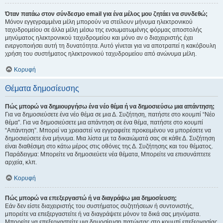
Όταν πατάω στον σύνδεσμο email για ένα μέλος μου ζητάει να συνδεθώ;
Μόνον εγγεγραμμένα μέλη μπορούν να στείλουν μήνυμα ηλεκτρονικού
ταχυδρομείου σε άλλα μέλη μέσω της ενσωματωμένης φόρμας αποστολής
μηνύματος ηλεκτρονικού ταχυδρομείου και μόνο αν ο διαχειριστής έχει
ενεργοποιήσει αυτή τη δυνατότητα. Αυτό γίνεται για να αποτραπεί η κακόβουλη
χρήση του συστήματος ηλεκτρονικού ταχυδρομείου από ανώνυμα μέλη.
Κορυφή
Θέματα δημοσίευσης
Πώς μπορώ να δημιουργήσω ένα νέο θέμα ή να δημοσιεύσω μια απάντηση;
Για να δημοσιεύσετε ένα νέο θέμα σε μια Δ. Συζήτηση, πατήστε στο κουμπί “Νέο
θέμα”. Για να δημοσιεύσετε μια απάντηση σε ένα θέμα, πατήστε στο κουμπί
“Απάντηση”. Μπορεί να χρειαστεί να εγγραφείτε προκειμένου να μπορέσετε να
δημοσιεύσετε ένα μήνυμα. Μια λίστα με τα δικαιώματά σας σε κάθε Δ. Συζήτηση
είναι διαθέσιμη στο κάτω μέρος στις οθόνες της Δ. Συζήτησης και του θέματος.
Παράδειγμα: Μπορείτε να δημοσιεύετε νέα θέματα, Μπορείτε να επισυνάπτετε
αρχεία, κλπ.
Κορυφή
Πώς μπορώ να επεξεργαστώ ή να διαγράψω μια δημοσίευση;
Εάν δεν είστε διαχειριστής του συστήματος συζητήσεων ή συντονιστής,
μπορείτε να επεξεργαστείτε ή να διαγράψετε μόνον τα δικά σας μηνύματα.
Μπορείτε να επεξεργαστείτε μια δημοσίευση πατώντας στο κουμπί επεξεργασίας