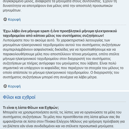
συγκεκριμένο μέλος, αναφέρετε τα μηνύματα στους συντονιστές. Έχουν τη
δυνατότητα να αποτρέψουν ένα μέλος από την αποστολή προσωπικών
μηνυμάτων.
Κορυφή
Έχω λάβει ένα μήνυμα spam ή ένα προσβλητικό μήνυμα ηλεκτρονικού
ταχυδρομείου από κάποιο μέλος του συστήματος συζητήσεων!
Λυπούμαστε που το ακούμε αυτό. Το χαρακτηριστικό λειτουργίας των
μηνυμάτων ηλεκτρονικού ταχυδρομείου αυτού του συστήματος συζητήσεων
συμπεριλαμβάνουν ασφαλιστικές δικλείδες για να προσπαθήσουμε και να
παρακολουθήσουμε μέλη που αποστέλλουν τέτοια μηνύματα, οπότε στείλτε
μήνυμα ηλεκτρονικού ταχυδρομείου στον διαχειριστή του συστήματος
συζητήσεων με πλήρες αντίγραφο του μηνύματος που λάβατε. Είναι πολύ
σημαντικό να υπάρχουν οι κεφαλίδες που περιέχουν τα στοιχεία του μέλους το
οποίο απέστειλε το μήνυμα ηλεκτρονικού ταχυδρομείου. Ο διαχειριστής του
συστήματος συζητήσεων μπορεί στη συνέχεια να λάβει μέτρα.
Κορυφή
Φίλοι και εχθροί
Τι είναι η λίστα Φίλων και Εχθρών;
Μπορείτε να χρησιμοποιήσετε αυτές τις λίστες για να οργανώσετε τα μέλη του
συστήματος συζητήσεων. Τα μέλη που προστίθενται στη λίστα φίλων σας θα
εμφανίζονται σε λίστα στον Πίνακα Ελέγχου Μέλους για γρήγορη πρόσβαση για
να βλέπετε εάν είναι συνδεδεμένοι και να στέλνετε προσωπικά μηνύματα.