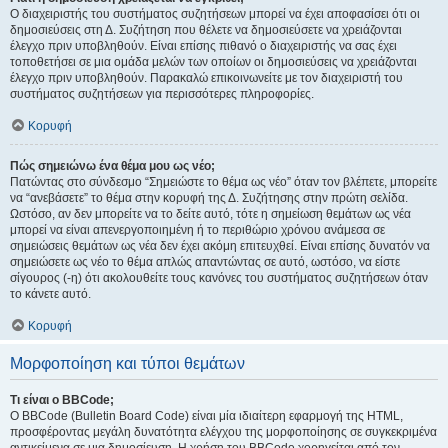
Ο διαχειριστής του συστήματος συζητήσεων μπορεί να έχει αποφασίσει ότι οι
δημοσιεύσεις στη Δ. Συζήτηση που θέλετε να δημοσιεύσετε να χρειάζονται
έλεγχο πριν υποβληθούν. Είναι επίσης πιθανό ο διαχειριστής να σας έχει
τοποθετήσει σε μια ομάδα μελών των οποίων οι δημοσιεύσεις να χρειάζονται
έλεγχο πριν υποβληθούν. Παρακαλώ επικοινωνείτε με τον διαχειριστή του
συστήματος συζητήσεων για περισσότερες πληροφορίες.
Κορυφή
Πώς σημειώνω ένα θέμα μου ως νέο;
Πατώντας στο σύνδεσμο “Σημειώστε το θέμα ως νέο” όταν τον βλέπετε, μπορείτε
να “ανεβάσετε” το θέμα στην κορυφή της Δ. Συζήτησης στην πρώτη σελίδα.
Ωστόσο, αν δεν μπορείτε να το δείτε αυτό, τότε η σημείωση θεμάτων ως νέα
μπορεί να είναι απενεργοποιημένη ή το περιθώριο χρόνου ανάμεσα σε
σημειώσεις θεμάτων ως νέα δεν έχει ακόμη επιτευχθεί. Είναι επίσης δυνατόν να
σημειώσετε ως νέο το θέμα απλώς απαντώντας σε αυτό, ωστόσο, να είστε
σίγουρος (-η) ότι ακολουθείτε τους κανόνες του συστήματος συζητήσεων όταν
το κάνετε αυτό.
Κορυφή
Μορφοποίηση και τύποι θεμάτων
Τι είναι ο BBCode;
Ο BBCode (Bulletin Board Code) είναι μία ιδιαίτερη εφαρμογή της HTML,
προσφέροντας μεγάλη δυνατότητα ελέγχου της μορφοποίησης σε συγκεκριμένα