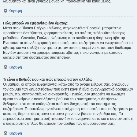
ως άβαταρ και είναι γενικώς μοναδική, προσωπική για κάθε μέλος.
Κορυφή
Πώς μπορώ να εμφανίσω ένα άβαταρ;
Μέσα στον Πίνακα Ελέγχου Μέλους, στην καρτέλα “Προφίλ”, μπορείτε να
προσθέσετε ένα άβαταρ, χρησιμοποιώντας μια από τις ακόλουθες τέσσερις
μεθόδους: Gravatar, Γκαλερί, Φόρτωση από σύνδεσμο ή Φόρτωση άβαταρ.
Εναπόκειται στον διαχειριστή του συστήματος συζητήσεων να ενεργοποιήσει τα
άβαταρ και να επιλέξει τον τρόπο με τον οποίο μπορεί να καταστούν διαθέσιμα.
Εάν δεν μπορείτε να χρησιμοποιήσετε άβαταρ, επικοινωνήστε με κάποιον
διαχειριστή του συστήματος συζητήσεων.
Κορυφή
Τι είναι ο βαθμός μου και πώς μπορώ να τον αλλάξω;
Οι βαθμοί, οι οποίοι εμφανίζονται κάτω από το όνομα μέλους σας, δηλώνουν
τον αριθμό των δημοσιεύσεων που έχετε κάνει ή είναι αναγνωριστικό ορισμένων
μελών, π.χ. συντονιστές και διαχειριστές. Γενικώς, δεν μπορείτε να αλλάξετε
άμεσα το κείμενο οποιουδήποτε βαθμού του συστήματος συζητήσεων
δεδομένου ότι αυτό καθορίζεται από τον διαχειριστή του συστήματος
συζητήσεων. Παρακαλώ μην κάνετε κατάχρηση του συστήματος συζητήσεων με
άσκοπες δημοσιεύσεις μόνο και μόνο για να ανεβάσετε τον βαθμό σας. Τα
περισσότερα συστήματα συζητήσεων δεν το ανέχονται αυτό και ο συντονιστής ή
ο διαχειριστής απλώς θα μειώσει τον αριθμό των δημοσιεύσεων σας.
Κορυφή