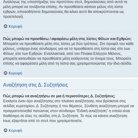
Αναλόγως της υποστήριξης του προτύπου στυλ, δημοσιεύσεις από αυτά τα
μέλη μπορεί να τονίζονται επίσης. Αν προσθέσετε κάποιο μέλος στη λίστα
εχθρών, οποιεσδήποτε δημοσιεύσεις θα κάνει αυτό θα αποκρύπτονται ως
προεπιλογή.
Κορυφή
Πώς μπορώ να προσθέσω / αφαιρέσω μέλη στις λίστες Φίλων και Εχθρών;
Μπορείτε να προσθέσετε μέλη στις λίστες με δύο τρόπους. Στο προφίλ του κάθε
μέλους, υπάρχει ένας σύνδεσμος για να το προσθέσετε στη λίστα σας είτε των
Φίλων, είτε των Εχθρών. Εναλλακτικά, από τον Πίνακα Ελέγχου Μέλους,
μπορείτε κατευθείαν να προσθέσετε μέλη εισάγοντας το όνομα τους. Μπορείτε
επίσης να αφαιρέσετε μέλη από τη λίστα σας χρησιμοποιώντας την ίδια σελίδα.
Κορυφή
Αναζήτηση στις Δ. Συζητήσεις
Πώς μπορώ να αναζητήσω σε μια ή περισσότερες Δ. Συζητήσεις;
Εισάγετε έναν όρο αναζήτησης στο πλαίσιο αναζήτησης που βρίσκεται στις
σελίδες ευρετηρίου, Δ. Συζήτησης ή του θέματος. Σύνθετη αναζήτηση μπορεί να
πραγματοποιηθεί πατώντας στον σύνδεσμο “Ειδική αναζήτηση” η οποία είναι
διαθέσιμη σε όλες τις σελίδες στη Δ. Συζήτηση. Το πώς να κάνετε αναζήτηση
ίσως εξαρτάται από το στυλ που χρησιμοποιείτε.
Κορυφή