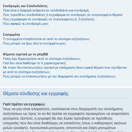
Συνδρομές και Σελιδοδείκτες
Ποια είναι η διαφορά ανάμεσα σε σελιδοδείκτη και συνδρομή;
Πώς προσθέτω σελιδοδείκτες ή εγγράφομαι σε συνδρομές σε συγκεκριμένα θέματα;
Πώς εγγράφομαι σε συνδρομές σε συγκεκριμένες Δ. Συζητήσεις;
Πώς αφαιρώ τις συνδρομές μου;
Συνημμένα
Τι συνημμένα επιτρέπονται σε αυτό το σύστημα συζητήσεων;
Πώς μπορώ να βρω όλα τα συνημμένα μου;
Θέματα σχετικά με το phpBB
Ποιος έχει δημιουργήσει αυτό το σύστημα συζητήσεων;
Γιατί δεν είναι διαθέσιμο το Χ χαρακτηριστικό;
Με ποιον θα επικοινωνήσω σχετικά με κατάχρηση ή/και νομικά θέματα που σχετίζονται
με αυτό το σύστημα συζητήσεων;
Πώς μπορώ να επικοινωνήσω με τον διαχειριστή του συστήματος συζητήσεων;
Θέματα σύνδεσης και εγγραφής
Γιατί πρέπει να εγγραφώ;
Ίσως να μην είναι απαραίτητο, εναπόκειται στον διαχειριστή του συστήματος
συζητήσεων ως προς το αν θα πρέπει να εγγραφείτε προκειμένου να αναρτήσετε
μηνύματα. Ωστόσο, η εγγραφή θα σας δώσει πρόσβαση σε πρόσθετες
υπηρεσίες που δεν είναι διαθέσιμες σε επισκέπτες όπως ο καθορισμός εικόνων
μελών (avatars), προσωπικά μηνύματα, αποστολή και λήψη μηνυμάτων