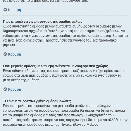
εάν απορρίψει το αίτημα σας, θα έχει τους λόγους του.
Κορυφή
Πώς μπορώ να γίνω συντονιστής ομάδας μελών;
Ένας συντονιστής ομάδας μελών ανατίθεται συνήθως όταν οι ομάδες μελών
δημιουργούνται αρχικά από έναν διαχειριστή του συστήματος συζητήσεων. Αν
ενδιαφέρεστε να γίνετε συντονιστής ομάδας, το πρώτο σημείο επαφής θα πρέπει
να είναι ένας διαχειριστής. Προσπαθήστε στέλνοντάς του ένα προσωπικό
μήνυμα.
Κορυφή
Γιατί μερικές ομάδες μελών εμφανίζονται με διαφορετικό χρώμα;
Είναι πιθανό ο διαχειριστής του συστήματος συζητήσεων να έχει ορίσει κάποιο
χρώμα στα μέλη μιας ομάδας μελών ώστε να είναι εύκολο να εντοπιστούν τα
μέλη αυτής της ομάδας.
Κορυφή
Τι είναι η “Προεπιλεγμένη ομάδα μελών”;
Εάν είστε μέλος σε παραπάνω από μια ομάδα μελών, η προεπιλεγμένη σας
χρησιμοποιείται για να προσδιορίσει ποια ομάδα θα πρέπει να δείξει το χρώμα
και το βαθμό της ομάδας για εσάς από προεπιλογή. Ο διαχειριστής του
συστήματος συζητήσεων μπορεί να σας παραχωρήσει δικαίωμα να αλλάξετε την
προεπιλεγμένη ομάδα σας μέσω του Πίνακα Ελέγχου Μέλους.