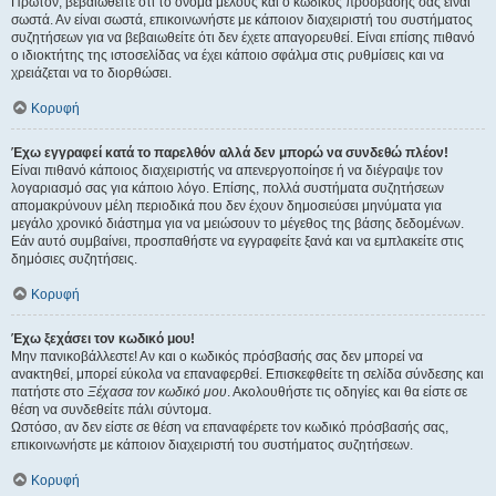
Πρώτον, βεβαιωθείτε ότι το όνομα μέλους και ο κωδικός πρόσβασής σας είναι
σωστά. Αν είναι σωστά, επικοινωνήστε με κάποιον διαχειριστή του συστήματος
συζητήσεων για να βεβαιωθείτε ότι δεν έχετε απαγορευθεί. Είναι επίσης πιθανό
ο ιδιοκτήτης της ιστοσελίδας να έχει κάποιο σφάλμα στις ρυθμίσεις και να
χρειάζεται να το διορθώσει.
Κορυφή
Έχω εγγραφεί κατά το παρελθόν αλλά δεν μπορώ να συνδεθώ πλέον!
Είναι πιθανό κάποιος διαχειριστής να απενεργοποίησε ή να διέγραψε τον
λογαριασμό σας για κάποιο λόγο. Επίσης, πολλά συστήματα συζητήσεων
απομακρύνουν μέλη περιοδικά που δεν έχουν δημοσιεύσει μηνύματα για
μεγάλο χρονικό διάστημα για να μειώσουν το μέγεθος της βάσης δεδομένων.
Εάν αυτό συμβαίνει, προσπαθήστε να εγγραφείτε ξανά και να εμπλακείτε στις
δημόσιες συζητήσεις.
Κορυφή
Έχω ξεχάσει τον κωδικό μου!
Μην πανικοβάλλεστε! Αν και ο κωδικός πρόσβασής σας δεν μπορεί να
ανακτηθεί, μπορεί εύκολα να επαναφερθεί. Επισκεφθείτε τη σελίδα σύνδεσης και
πατήστε στο
Ξέχασα τον κωδικό μου
. Ακολουθήστε τις οδηγίες και θα είστε σε
θέση να συνδεθείτε πάλι σύντομα.
Ωστόσο, αν δεν είστε σε θέση να επαναφέρετε τον κωδικό πρόσβασής σας,
επικοινωνήστε με κάποιον διαχειριστή του συστήματος συζητήσεων.
Κορυφή