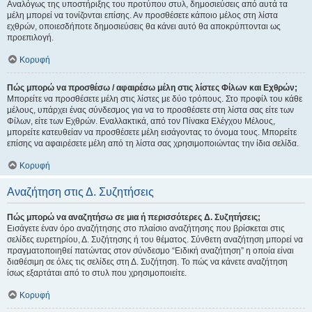
Αναλόγως της υποστήριξης του προτύπου στυλ, δημοσιεύσεις από αυτά τα
μέλη μπορεί να τονίζονται επίσης. Αν προσθέσετε κάποιο μέλος στη λίστα
εχθρών, οποιεσδήποτε δημοσιεύσεις θα κάνει αυτό θα αποκρύπτονται ως
προεπιλογή.
Κορυφή
Πώς μπορώ να προσθέσω / αφαιρέσω μέλη στις λίστες Φίλων και Εχθρών;
Μπορείτε να προσθέσετε μέλη στις λίστες με δύο τρόπους. Στο προφίλ του κάθε
μέλους, υπάρχει ένας σύνδεσμος για να το προσθέσετε στη λίστα σας είτε των
Φίλων, είτε των Εχθρών. Εναλλακτικά, από τον Πίνακα Ελέγχου Μέλους,
μπορείτε κατευθείαν να προσθέσετε μέλη εισάγοντας το όνομα τους. Μπορείτε
επίσης να αφαιρέσετε μέλη από τη λίστα σας χρησιμοποιώντας την ίδια σελίδα.
Κορυφή
Αναζήτηση στις Δ. Συζητήσεις
Πώς μπορώ να αναζητήσω σε μια ή περισσότερες Δ. Συζητήσεις;
Εισάγετε έναν όρο αναζήτησης στο πλαίσιο αναζήτησης που βρίσκεται στις
σελίδες ευρετηρίου, Δ. Συζήτησης ή του θέματος. Σύνθετη αναζήτηση μπορεί να
πραγματοποιηθεί πατώντας στον σύνδεσμο “Ειδική αναζήτηση” η οποία είναι
διαθέσιμη σε όλες τις σελίδες στη Δ. Συζήτηση. Το πώς να κάνετε αναζήτηση
ίσως εξαρτάται από το στυλ που χρησιμοποιείτε.
Κορυφή