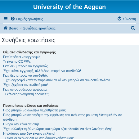
University of the Aegean
Συχνές ερωτήσεις
Σύνδεση
Α
Board
Συνήθεις ερωτήσεις
ν
Συνήθεις ερωτήσεις
α
ζ
Θέματα σύνδεσης και εγγραφής
Γιατί πρέπει να εγγραφώ;
ή
Τι είναι το COPPA;
τ
Γιατί δεν μπορώ να εγγραφώ;
Έχω κάνει εγγραφή, αλλά δεν μπορώ να συνδεθώ!
η
Γιατί δεν μπορώ να συνδεθώ;
Έχω εγγραφεί κατά το παρελθόν αλλά δεν μπορώ να συνδεθώ πλέον!
σ
Έχω ξεχάσει τον κωδικό μου!
η
Γιατί αποσυνδέομαι αυτόματα;
Τι κάνει η “Διαγραφή cookies”;
Προτιμήσεις μέλους και ρυθμίσεις
Πώς μπορώ να αλλάξω τις ρυθμίσεις μου;
Πώς μπορώ να αποτρέψω την εμφάνιση του ονόματος μου στη λίστα μελών σε
σύνδεση;
Η ώρα δεν είναι σωστή!
Έχω αλλάξει τη ζώνη ώρας και η ώρα εξακολουθεί να είναι λανθασμένη!
Η γλώσσα μου δεν είναι στη λίστα!
Τι είναι οι εικόνες δίπλα στο όνομα χρήστη μου;