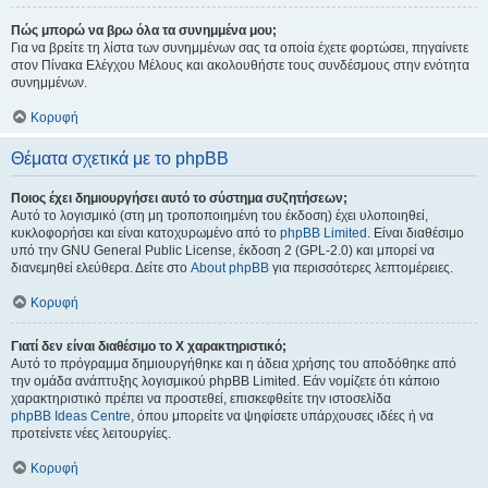
Πώς μπορώ να βρω όλα τα συνημμένα μου;
Για να βρείτε τη λίστα των συνημμένων σας τα οποία έχετε φορτώσει, πηγαίνετε
στον Πίνακα Ελέγχου Μέλους και ακολουθήστε τους συνδέσμους στην ενότητα
συνημμένων.
Κορυφή
Θέματα σχετικά με το phpBB
Ποιος έχει δημιουργήσει αυτό το σύστημα συζητήσεων;
Αυτό το λογισμικό (στη μη τροποποιημένη του έκδοση) έχει υλοποιηθεί,
κυκλοφορήσει και είναι κατοχυρωμένο από το
phpBB Limited
. Είναι διαθέσιμο
υπό την GNU General Public License, έκδοση 2 (GPL-2.0) και μπορεί να
διανεμηθεί ελεύθερα. Δείτε στο
About phpBB
για περισσότερες λεπτομέρειες.
Κορυφή
Γιατί δεν είναι διαθέσιμο το Χ χαρακτηριστικό;
Αυτό το πρόγραμμα δημιουργήθηκε και η άδεια χρήσης του αποδόθηκε από
την ομάδα ανάπτυξης λογισμικού phpBB Limited. Εάν νομίζετε ότι κάποιο
χαρακτηριστικό πρέπει να προστεθεί, επισκεφθείτε την ιστοσελίδα
phpBB Ideas Centre
, όπου μπορείτε να ψηφίσετε υπάρχουσες ιδέες ή να
προτείνετε νέες λειτουργίες.
Κορυφή