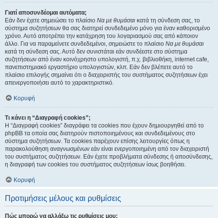
Γιατί αποσυνδέομαι αυτόματα;
Εάν δεν έχετε σημειώσει το πλαίσιο
Να με θυμάσαι
κατά τη σύνδεση σας, το
σύστημα συζητήσεων θα σας διατηρεί συνδεδεμένο μόνο για έναν καθορισμένο
χρόνο. Αυτό αποτρέπει την κατάχρηση του λογαριασμού σας από κάποιον
άλλο. Για να παραμείνετε συνδεδεμένοι, σημειώστε το πλαίσιο
Να με θυμάσαι
κατά τη σύνδεση σας. Αυτό δεν συνιστάται εάν συνδέεστε στο σύστημα
συζητήσεων από έναν κοινόχρηστο υπολογιστή, π.χ. βιβλιοθήκη, internet cafe,
πανεπιστημιακό εργαστήριο υπολογιστών, κλπ. Εάν δεν βλέπετε αυτό το
πλαίσιο επιλογής σημαίνει ότι ο διαχειριστής του συστήματος συζητήσεων έχει
απενεργοποιήσει αυτό το χαρακτηριστικό.
Κορυφή
Τι κάνει η “Διαγραφή cookies”;
Η “Διαγραφή cookies” διαγράφει τα cookies που έχουν δημιουργηθεί από το
phpBB τα οποία σας διατηρούν πιστοποιημένους και συνδεδεμένους στο
σύστημα συζητήσεων. Τα cookies παρέχουν επίσης λειτουργίες όπως η
παρακολούθηση αναγνωσμένων εάν είναι ενεργοποιημένη από τον διαχειριστή
του συστήματος συζητήσεων. Εάν έχετε προβλήματα σύνδεσης ή αποσύνδεσης,
η διαγραφή των cookies του συστήματος συζητήσεων ίσως βοηθήσει.
Κορυφή
Προτιμήσεις μέλους και ρυθμίσεις
Πώς μπορώ να αλλάξω τις ρυθμίσεις μου;