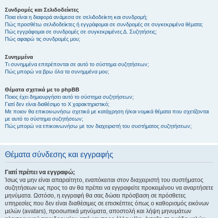
Συνδρομές και Σελιδοδείκτες
Ποια είναι η διαφορά ανάμεσα σε σελιδοδείκτη και συνδρομή;
Πώς προσθέτω σελιδοδείκτες ή εγγράφομαι σε συνδρομές σε συγκεκριμένα θέματα;
Πώς εγγράφομαι σε συνδρομές σε συγκεκριμένες Δ. Συζητήσεις;
Πώς αφαιρώ τις συνδρομές μου;
Συνημμένα
Τι συνημμένα επιτρέπονται σε αυτό το σύστημα συζητήσεων;
Πώς μπορώ να βρω όλα τα συνημμένα μου;
Θέματα σχετικά με το phpBB
Ποιος έχει δημιουργήσει αυτό το σύστημα συζητήσεων;
Γιατί δεν είναι διαθέσιμο το Χ χαρακτηριστικό;
Με ποιον θα επικοινωνήσω σχετικά με κατάχρηση ή/και νομικά θέματα που σχετίζονται
με αυτό το σύστημα συζητήσεων;
Πώς μπορώ να επικοινωνήσω με τον διαχειριστή του συστήματος συζητήσεων;
Θέματα σύνδεσης και εγγραφής
Γιατί πρέπει να εγγραφώ;
Ίσως να μην είναι απαραίτητο, εναπόκειται στον διαχειριστή του συστήματος
συζητήσεων ως προς το αν θα πρέπει να εγγραφείτε προκειμένου να αναρτήσετε
μηνύματα. Ωστόσο, η εγγραφή θα σας δώσει πρόσβαση σε πρόσθετες
υπηρεσίες που δεν είναι διαθέσιμες σε επισκέπτες όπως ο καθορισμός εικόνων
μελών (avatars), προσωπικά μηνύματα, αποστολή και λήψη μηνυμάτων