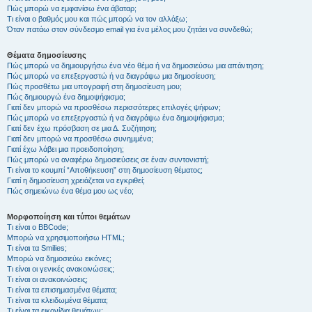
Πώς μπορώ να εμφανίσω ένα άβαταρ;
Τι είναι ο βαθμός μου και πώς μπορώ να τον αλλάξω;
Όταν πατάω στον σύνδεσμο email για ένα μέλος μου ζητάει να συνδεθώ;
Θέματα δημοσίευσης
Πώς μπορώ να δημιουργήσω ένα νέο θέμα ή να δημοσιεύσω μια απάντηση;
Πώς μπορώ να επεξεργαστώ ή να διαγράψω μια δημοσίευση;
Πώς προσθέτω μια υπογραφή στη δημοσίευση μου;
Πώς δημιουργώ ένα δημοψήφισμα;
Γιατί δεν μπορώ να προσθέσω περισσότερες επιλογές ψήφων;
Πώς μπορώ να επεξεργαστώ ή να διαγράψω ένα δημοψήφισμα;
Γιατί δεν έχω πρόσβαση σε μια Δ. Συζήτηση;
Γιατί δεν μπορώ να προσθέσω συνημμένα;
Γιατί έχω λάβει μια προειδοποίηση;
Πώς μπορώ να αναφέρω δημοσιεύσεις σε έναν συντονιστή;
Τι είναι το κουμπί “Αποθήκευση” στη δημοσίευση θέματος;
Γιατί η δημοσίευση χρειάζεται να εγκριθεί;
Πώς σημειώνω ένα θέμα μου ως νέο;
Μορφοποίηση και τύποι θεμάτων
Τι είναι ο BBCode;
Μπορώ να χρησιμοποιήσω HTML;
Τι είναι τα Smilies;
Μπορώ να δημοσιεύω εικόνες;
Τι είναι οι γενικές ανακοινώσεις;
Τι είναι οι ανακοινώσεις;
Τι είναι τα επισημασμένα θέματα;
Τι είναι τα κλειδωμένα θέματα;
Τι είναι τα εικονίδια θεμάτων;