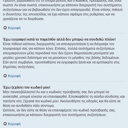
Πρώτον, βεβαιωθείτε ότι το όνομα μέλους και ο κωδικός πρόσβασής σας είναι
σωστά. Αν είναι σωστά, επικοινωνήστε με κάποιον διαχειριστή του συστήματος
συζητήσεων για να βεβαιωθείτε ότι δεν έχετε απαγορευθεί. Είναι επίσης πιθανό
ο ιδιοκτήτης της ιστοσελίδας να έχει κάποιο σφάλμα στις ρυθμίσεις και να
χρειάζεται να το διορθώσει.
Κορυφή
Έχω εγγραφεί κατά το παρελθόν αλλά δεν μπορώ να συνδεθώ πλέον!
Είναι πιθανό κάποιος διαχειριστής να απενεργοποίησε ή να διέγραψε τον
λογαριασμό σας για κάποιο λόγο. Επίσης, πολλά συστήματα συζητήσεων
απομακρύνουν μέλη περιοδικά που δεν έχουν δημοσιεύσει μηνύματα για
μεγάλο χρονικό διάστημα για να μειώσουν το μέγεθος της βάσης δεδομένων.
Εάν αυτό συμβαίνει, προσπαθήστε να εγγραφείτε ξανά και να εμπλακείτε στις
δημόσιες συζητήσεις.
Κορυφή
Έχω ξεχάσει τον κωδικό μου!
Μην πανικοβάλλεστε! Αν και ο κωδικός πρόσβασής σας δεν μπορεί να
ανακτηθεί, μπορεί εύκολα να επαναφερθεί. Επισκεφθείτε τη σελίδα σύνδεσης και
πατήστε στο
Ξέχασα τον κωδικό μου
. Ακολουθήστε τις οδηγίες και θα είστε σε
θέση να συνδεθείτε πάλι σύντομα.
Ωστόσο, αν δεν είστε σε θέση να επαναφέρετε τον κωδικό πρόσβασής σας,
επικοινωνήστε με κάποιον διαχειριστή του συστήματος συζητήσεων.
Κορυφή