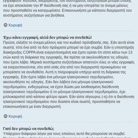
εγγραφούν. Κάποιος διαχειριστής του συστήματος συζητήσεων μπορεί επίσης
να έχει αποκλείσει την IP διεύθυνσή σας ή να μην επιτρέπει το όνομα μέλους
που προσπαθείτε να καταχωρίσετε. Επικοινωνήστε με κάποιον διαχειριστή του
συστήματος συζητήσεων για βοήθεια.
Κορυφή
Έχω κάνει εγγραφή, αλλά δεν μπορώ να συνδεθώ!
Πρώτα, ελέγξτε το όνομα μέλους και τον κωδικό πρόσβασής σας. Εάν αυτά είναι
σωστά, τότε ένα από τα δύο πράγματα μπορεί να έχει συμβεί. Εάν η υποστήριξη
διακήρυξης COPPA είναι ενεργοποιημένη και έχετε ορίσει ότι είστε κάτω των 13
ετών κατά τη διάρκεια της εγγραφής, θα πρέπει να ακολουθήσετε τις οδηγίες
που έχετε λάβει. Μερικά συστήματα συζητήσεων απαιτούν όλες οι νέες εγγραφές
να ενεργοποιούνται, είτε από εσάς είτε από τον διαχειριστή προκειμένου να
μπορέσετε να συνδεθείτε. Αυτή η πληροφορία υπήρχε κατά τη διάρκεια της
εγγραφής. Εάν έχετε λάβει ένα μήνυμα ηλεκτρονικού ταχυδρομείου,
ακολουθήστε τις οδηγίες. Εάν δεν λάβετε ένα μήνυμα ηλεκτρονικού
ταχυδρομείου, ενδεχομένως να έχετε δώσει μια λανθασμένη διεύθυνση
ηλεκτρονικού ταχυδρομείου ή το μήνυμα ηλεκτρονικού ταχυδρομείου, έχει
μπλοκαριστεί από κάποιο φίλτρο spam. Εάν είστε σίγουρος (-η) ότι η διεύθυνση
ηλεκτρονικού ταχυδρομείου που δώσατε είναι σωστή, προσπαθήστε να
επικοινωνήσετε με έναν διαχειριστή.
Κορυφή
Γιατί δεν μπορώ να συνδεθώ;
Υπάρχουν διάφοροι λόγοι για τους οποίους αυτό θα μπορούσε να συμβεί.