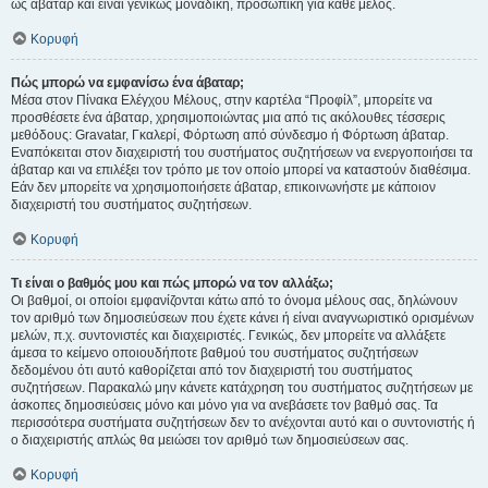
ως άβαταρ και είναι γενικώς μοναδική, προσωπική για κάθε μέλος.
Κορυφή
Πώς μπορώ να εμφανίσω ένα άβαταρ;
Μέσα στον Πίνακα Ελέγχου Μέλους, στην καρτέλα “Προφίλ”, μπορείτε να
προσθέσετε ένα άβαταρ, χρησιμοποιώντας μια από τις ακόλουθες τέσσερις
μεθόδους: Gravatar, Γκαλερί, Φόρτωση από σύνδεσμο ή Φόρτωση άβαταρ.
Εναπόκειται στον διαχειριστή του συστήματος συζητήσεων να ενεργοποιήσει τα
άβαταρ και να επιλέξει τον τρόπο με τον οποίο μπορεί να καταστούν διαθέσιμα.
Εάν δεν μπορείτε να χρησιμοποιήσετε άβαταρ, επικοινωνήστε με κάποιον
διαχειριστή του συστήματος συζητήσεων.
Κορυφή
Τι είναι ο βαθμός μου και πώς μπορώ να τον αλλάξω;
Οι βαθμοί, οι οποίοι εμφανίζονται κάτω από το όνομα μέλους σας, δηλώνουν
τον αριθμό των δημοσιεύσεων που έχετε κάνει ή είναι αναγνωριστικό ορισμένων
μελών, π.χ. συντονιστές και διαχειριστές. Γενικώς, δεν μπορείτε να αλλάξετε
άμεσα το κείμενο οποιουδήποτε βαθμού του συστήματος συζητήσεων
δεδομένου ότι αυτό καθορίζεται από τον διαχειριστή του συστήματος
συζητήσεων. Παρακαλώ μην κάνετε κατάχρηση του συστήματος συζητήσεων με
άσκοπες δημοσιεύσεις μόνο και μόνο για να ανεβάσετε τον βαθμό σας. Τα
περισσότερα συστήματα συζητήσεων δεν το ανέχονται αυτό και ο συντονιστής ή
ο διαχειριστής απλώς θα μειώσει τον αριθμό των δημοσιεύσεων σας.
Κορυφή