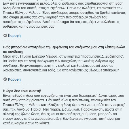
Εάν είστε εγγεγραμμένο μέλος, όλες οι ρυθμίσεις σας αποθηκεύονται στη βάση
δεδομένων του συστήματος συζητήσεων. Για να τις αλλάξετε, επισκεφθείτε τον
Πίνακα Ελέγχου Μέλους. Ένας σύνδεσμος μπορεί συνήθως να βρεθεί πατώντας
στο όνομα μέλους σας στην κορυφή των περισσότερων σελίδων του
συστήματος συζητήσεων. Αυτό το σύστημα θα σας επιτρέψει να αλλάξετε τις
ρυθμίσεις και τις προτιμήσεις σας.
Κορυφή
Πώς μπορώ να αποτρέψω την εμφάνιση του ονόματος μου στη λίστα μελών
σε σύνδεση;
Μέσα στον Πίνακα Ελέγχου Μέλους, στην καρτέλα “Προτιμήσεις Δ. Συζήτησης”,
θα βρείτε την επιλογή
Απόκρυψη των στοιχείων μου κατά τη διάρκεια της
σύνδεσης
. Ενεργοποιήστε αυτή την επιλογή και θα είστε ορατοί μόνο σε
διαχειριστές, συντονιστές και εσάς. Θα υπολογίζεστε ως μέλος με απόκρυψη.
Κορυφή
Η ώρα δεν είναι σωστή!
Είναι πιθανό η ώρα που εμφανίζεται να είναι από διαφορετική ζώνης ώρας από
αυτή στην οποία βρίσκεστε. Εάν αυτή είναι η περίπτωση, επισκεφθείτε τον
Πίνακα Ελέγχου Μέλους και αλλάξτε τη ζώνη ώρας για να ταιριάζει στην περιοχή
σας, π.χ. Λονδίνο, Παρίσι, Νέα Υόρκη, Σίδνεϋ, κλπ. Παρακαλώ σημειώστε ότι η
αλλαγή της ζώνης ώρας, όπως και οι περισσότερες ρυθμίσεις, μπορούν να
γίνουν μόνον από εγγεγραμμένα μέλη. Εάν δεν έχετε εγγραφεί, αυτή είναι μια
καλή ευκαιρία για να το κάνετε.