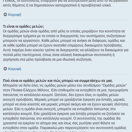
Γενικώς, οι συντονιστές υπάρχουν για να αποτρέπουν μέλη από το να βγαίνουν
εκτός θέματος ή να δημοσιεύουν καταχρηστικό ή προσβλητικό υλικό.
Κορυφή
Τι είναι οι ομάδες μελών;
Οι ομάδες μελών είναι ομάδες από μέλη οι οποίες μοιράζουν την κοινότητα σε
διαχειρίσιμα τμήματα με τα οποία οι διαχειριστές του συστήματος συζητήσεων
μπορούν να εργαστούν. Κάθε μέλος μπορεί να ανήκει σε διάφορες ομάδες και
σε κάθε ομάδα μπορεί να έχουν ανατεθεί επιμέρους δικαιώματα πρόσβασης.
Αυτό παρέχει έναν εύκολο τρόπο σε διαχειριστές να αλλάξουν τα δικαιώματα για
πολλά μέλη ταυτόχρονα, όπως είναι αλλαγή δικαιωμάτων συντονιστή ή
χορήγηση στα μέλη πρόσβαση σε μια ιδιωτική συζήτηση.
Κορυφή
Πού είναι οι ομάδες μελών και πώς μπορώ να συμμετάσχω σε μια;
Μπορείτε να δείτε όλες τις ομάδες μελών μέσω του συνδέσμου “Ομάδες μελών”
στον Πίνακα Ελέγχου Μέλους. Εάν επιθυμείτε να ενταχθείτε σε μια, προχωρήστε
πατώντας το κατάλληλο κουμπί. Ωστόσο, δεν έχουν όλες οι ομάδες μελών
ανοιχτή πρόσβαση. Μερικές μπορεί να χρειάζονται έγκριση για ένταξη, μερικές
μπορεί να είναι κλειστές και μερικές μπορεί ακόμη και να έχουν κρυφές ιδιότητες
μελών. Εάν η ομάδα είναι ανοιχτή, μπορείτε να ενταχθείτε πατώντας στο
κατάλληλο κουμπί. Εάν χρειάζεται έγκριση για ένταξη μπορείτε να ζητήσετε να
ενταχθείτε πατώντας στο κατάλληλο κουμπί. Ο συντονιστής της ομάδας θα
χρειαστεί να εγκρίνει το αίτημα σας και ίσως σας ρωτήσει γιατί θέλετε να
ενταχθείτε στην ομάδα. Παρακαλώ μην παρενοχλήσετε τον συντονιστή ομάδας