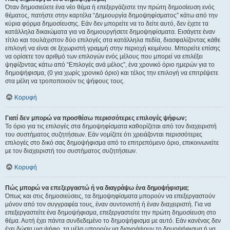
Όταν δημοσιεύετε ένα νέο θέμα ή επεξεργάζεστε την πρώτη δημοσίευση ενός
θέματος, πατήστε στην καρτέλα “Δημιουργία δημοψηφίσματος” κάτω από την
κύρια φόρμα δημοσίευσης. Εάν δεν μπορείτε να το δείτε αυτό, δεν έχετε τα
κατάλληλα δικαιώματα για να δημιουργήσετε δημοψηφίσματα. Εισάγετε έναν
τίτλο και τουλάχιστον δύο επιλογές στα κατάλληλα πεδία, διασφαλίζοντας κάθε
επιλογή να είναι σε ξεχωριστή γραμμή στην περιοχή κειμένου. Μπορείτε επίσης
να ορίσετε τον αριθμό των επιλογών ενός μέλους που μπορεί να επιλέξει
ψηφίζοντας κάτω από “Επιλογές ανά μέλος”, ένα χρονικό όριο ημερών για το
δημοψήφισμα, (0 για χωρίς χρονικό όριο) και τέλος την επιλογή να επιτρέψετε
στα μέλη να τροποποιούν τις ψήφους τους.
Κορυφή
Γιατί δεν μπορώ να προσθέσω περισσότερες επιλογές ψήφων;
Το όριο για τις επιλογές στα δημοψηφίσματα καθορίζεται από τον διαχειριστή
του συστήματος συζητήσεων. Εάν νομίζετε ότι χρειάζονται περισσότερες
επιλογές στο δικό σας δημοψήφισμα από το επιτρεπόμενο όριο, επικοινωνείτε
με τον διαχειριστή του συστήματος συζητήσεων.
Κορυφή
Πώς μπορώ να επεξεργαστώ ή να διαγράψω ένα δημοψήφισμα;
Όπως και στις δημοσιεύσεις, τα δημοψηφίσματα μπορούν να επεξεργαστούν
μόνον από τον συγγραφέα τους, έναν συντονιστή ή έναν διαχειριστή. Για να
επεξεργαστείτε ένα δημοψήφισμα, επεξεργαστείτε την πρώτη δημοσίευση στο
θέμα. Αυτή έχει πάντα συνδεδεμένο το δημοψήφισμα με αυτό. Εάν κανένας δεν
έχει δώσει μια ψήφο, τα μέλη μπορούν να διαγράψουν το δημοψήφισμα ή να