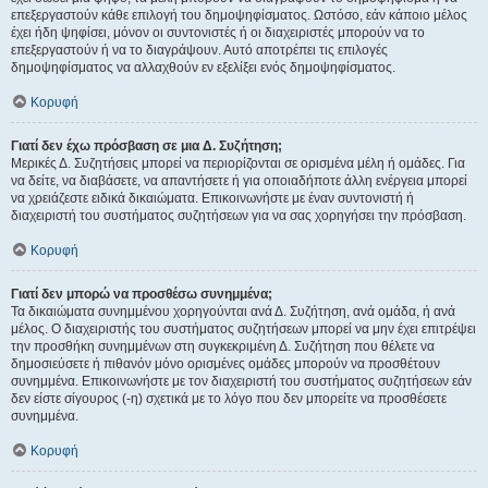
επεξεργαστούν κάθε επιλογή του δημοψηφίσματος. Ωστόσο, εάν κάποιο μέλος
έχει ήδη ψηφίσει, μόνον οι συντονιστές ή οι διαχειριστές μπορούν να το
επεξεργαστούν ή να το διαγράψουν. Αυτό αποτρέπει τις επιλογές
δημοψηφίσματος να αλλαχθούν εν εξελίξει ενός δημοψηφίσματος.
Κορυφή
Γιατί δεν έχω πρόσβαση σε μια Δ. Συζήτηση;
Μερικές Δ. Συζητήσεις μπορεί να περιορίζονται σε ορισμένα μέλη ή ομάδες. Για
να δείτε, να διαβάσετε, να απαντήσετε ή για οποιαδήποτε άλλη ενέργεια μπορεί
να χρειάζεστε ειδικά δικαιώματα. Επικοινωνήστε με έναν συντονιστή ή
διαχειριστή του συστήματος συζητήσεων για να σας χορηγήσει την πρόσβαση.
Κορυφή
Γιατί δεν μπορώ να προσθέσω συνημμένα;
Τα δικαιώματα συνημμένου χορηγούνται ανά Δ. Συζήτηση, ανά ομάδα, ή ανά
μέλος. Ο διαχειριστής του συστήματος συζητήσεων μπορεί να μην έχει επιτρέψει
την προσθήκη συνημμένων στη συγκεκριμένη Δ. Συζήτηση που θέλετε να
δημοσιεύσετε ή πιθανόν μόνο ορισμένες ομάδες μπορούν να προσθέτουν
συνημμένα. Επικοινωνήστε με τον διαχειριστή του συστήματος συζητήσεων εάν
δεν είστε σίγουρος (-η) σχετικά με το λόγο που δεν μπορείτε να προσθέσετε
συνημμένα.
Κορυφή