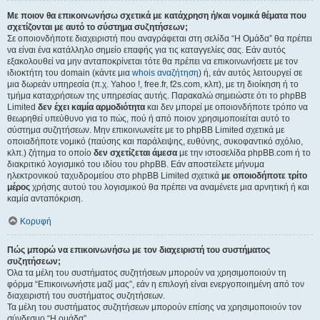
Με ποιον θα επικοινωνήσω σχετικά με κατάχρηση ή/και νομικά θέματα που
σχετίζονται με αυτό το σύστημα συζητήσεων;
Σε οποιονδήποτε διαχειριστή που αναγράφεται στη σελίδα “Η Ομάδα” θα πρέπει
να είναι ένα κατάλληλο σημείο επαφής για τις καταγγελίες σας. Εάν αυτός
εξακολουθεί να μην ανταποκρίνεται τότε θα πρέπει να επικοινωνήσετε με τον
ιδιοκτήτη του domain (κάντε μια
whois αναζήτηση
) ή, εάν αυτός λειτουργεί σε
μια δωρεάν υπηρεσία (π.χ. Yahoo !, free.fr, f2s.com, κλπ), με τη διοίκηση ή το
τμήμα καταχρήσεων της υπηρεσίας αυτής. Παρακαλώ σημειώστε ότι το phpBB
Limited
δεν έχει καμία αρμοδιότητα
και δεν μπορεί με οποιονδήποτε τρόπο να
θεωρηθεί υπεύθυνο για το πώς, πού ή από ποιον χρησιμοποιείται αυτό το
σύστημα συζητήσεων. Μην επικοινωνείτε με το phpBB Limited σχετικά με
οποιαδήποτε νομικό (παύσης και παράλειψης, ευθύνης, συκοφαντικό σχόλιο,
κλπ.) ζήτημα το οποίο
δεν σχετίζεται άμεσα
με την ιστοσελίδα phpBB.com ή το
διακριτικό λογισμικό του ιδίου του phpBB. Εάν αποστείλετε μήνυμα
ηλεκτρονικού ταχυδρομείου στο phpBB Limited σχετικά
με οποιοδήποτε τρίτο
μέρος
χρήσης αυτού του λογισμικού θα πρέπει να αναμένετε μια αρνητική ή και
καμία ανταπόκριση.
Κορυφή
Πώς μπορώ να επικοινωνήσω με τον διαχειριστή του συστήματος
συζητήσεων;
Όλα τα μέλη του συστήματος συζητήσεων μπορούν να χρησιμοποιούν τη
φόρμα “Επικοινωνήστε μαζί μας”, εάν η επιλογή είναι ενεργοποιημένη από τον
διαχειριστή του συστήματος συζητήσεων.
Τα μέλη του συστήματος συζητήσεων μπορούν επίσης να χρησιμοποιούν τον
σύνδεσμο “Η ομάδα”.