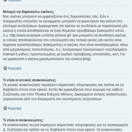
Κορυφή
Μπορώ να δημοσιεύω εικόνες;
Ναι, εικόνες μπορούν να εμφανίζονται στις δημοσιεύσεις σας. Εάν ο
διαχειριστής επιτρέπει τα συνημμένα, μπορείτε να φορτώσετε την εικόνα στο
σύστημα συζητήσεων. Διαφορετικά, θα πρέπει να συνδέσετε με παραπομπή μία
εικόνα η οποία αποθηκεύεται σε έναν δημόσια προσβάσιμο διακομιστή ιστού,
π.χ. http://www.example.com/my-picture.gif. Δεν μπορείτε να συνδέσετε εικόνες
οι οποίες αποθηκεύονται στο υπολογιστή σας τοπικά (εκτός εάν αυτός είναι
δημόσια προσπελάσιμος διακομιστής) ή εικόνες που είναι αποθηκευμένες πίσω
από μηχανισμούς πιστοποίησης, π.χ. λογαριασμοί ηλεκτρονικού ταχυδρομείου
hotmail ή yahoo, προστατευμένες με κωδικό πρόσβασης ιστοσελίδες, κλπ. Για
να εμφανιστεί η εικόνα χρησιμοποιήστε την ετικέτα [img].
Κορυφή
Τι είναι οι γενικές ανακοινώσεις;
Οι γενικές ανακοινώσεις περιέχουν σημαντικές πληροφορίες και πρέπει να τις
διαβάζετε όποτε είναι εφικτό. Αυτές θα εμφανίζονται στην κορυφή της κάθε Δ.
Συζήτησης και στον Πίνακα Ελέγχου Μέλους. Δικαιώματα γενικής ανακοίνωσης
χορηγούνται από τον διαχειριστή του συστήματος συζητήσεων.
Κορυφή
Τι είναι οι ανακοινώσεις;
Οι ανακοινώσεις συχνά περιέχουν σημαντικές πληροφορίες για τη συγκεκριμένη
Δ. Συζήτηση και πρέπει να τις διαβάσετε όποτε είναι εφικτό. Οι ανακοινώσεις