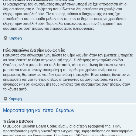
Ο διαχειριστής του συστήματος συζητήσεων μπορεί να έχει αποφασίσει ότι οι
δημοσιεύσεις στη Δ. Συζήτηση που θέλετε να δημοσιεύσετε να χρειάζονται
έλεγχο πριν υποβληθούν. Είναι επίσης πιθανό ο διαχειριστής να σας έχει
τοποθετήσει σε μια ομάδα μελών των οποίων οι δημοσιεύσεις να χρειάζονται
έλεγχο πριν υποβληθούν. Παρακαλώ επικοινωνείτε με τον διαχειριστή του
συστήματος συζητήσεων για περισσότερες πληροφορίες.
Κορυφή
Πώς σημειώνω ένα θέμα μου ως νέο;
Πατώντας στο σύνδεσμο “Σημειώστε το θέμα ως νέο” όταν τον βλέπετε, μπορείτε
να “ανεβάσετε” το θέμα στην κορυφή της Δ. Συζήτησης στην πρώτη σελίδα.
Ωστόσο, αν δεν μπορείτε να το δείτε αυτό, τότε η σημείωση θεμάτων ως νέα
μπορεί να είναι απενεργοποιημένη ή το περιθώριο χρόνου ανάμεσα σε
σημειώσεις θεμάτων ως νέα δεν έχει ακόμη επιτευχθεί. Είναι επίσης δυνατόν να
σημειώσετε ως νέο το θέμα απλώς απαντώντας σε αυτό, ωστόσο, να είστε
σίγουρος (-η) ότι ακολουθείτε τους κανόνες του συστήματος συζητήσεων όταν
το κάνετε αυτό.
Κορυφή
Μορφοποίηση και τύποι θεμάτων
Τι είναι ο BBCode;
Ο BBCode (Bulletin Board Code) είναι μία ιδιαίτερη εφαρμογή της HTML,
προσφέροντας μεγάλη δυνατότητα ελέγχου της μορφοποίησης σε συγκεκριμένα