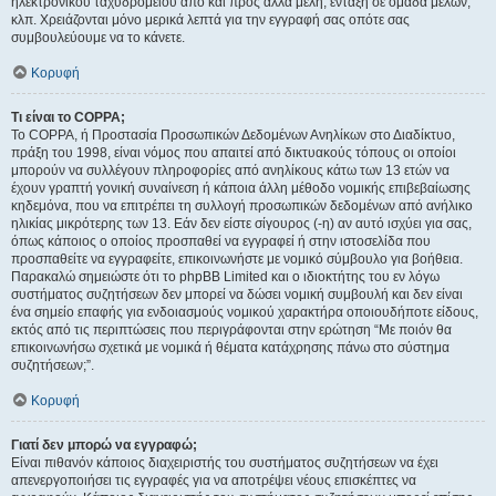
ηλεκτρονικού ταχυδρομείου από και προς άλλα μέλη, ένταξη σε ομάδα μελών,
κλπ. Χρειάζονται μόνο μερικά λεπτά για την εγγραφή σας οπότε σας
συμβουλεύουμε να το κάνετε.
Κορυφή
Τι είναι το COPPA;
Το COPPA, ή Προστασία Προσωπικών Δεδομένων Ανηλίκων στο Διαδίκτυο,
πράξη του 1998, είναι νόμος που απαιτεί από δικτυακούς τόπους οι οποίοι
μπορούν να συλλέγουν πληροφορίες από ανηλίκους κάτω των 13 ετών να
έχουν γραπτή γονική συναίνεση ή κάποια άλλη μέθοδο νομικής επιβεβαίωσης
κηδεμόνα, που να επιτρέπει τη συλλογή προσωπικών δεδομένων από ανήλικο
ηλικίας μικρότερης των 13. Εάν δεν είστε σίγουρος (-η) αν αυτό ισχύει για σας,
όπως κάποιος ο οποίος προσπαθεί να εγγραφεί ή στην ιστοσελίδα που
προσπαθείτε να εγγραφείτε, επικοινωνήστε με νομικό σύμβουλο για βοήθεια.
Παρακαλώ σημειώστε ότι το phpBB Limited και ο ιδιοκτήτης του εν λόγω
συστήματος συζητήσεων δεν μπορεί να δώσει νομική συμβουλή και δεν είναι
ένα σημείο επαφής για ενδοιασμούς νομικού χαρακτήρα οποιουδήποτε είδους,
εκτός από τις περιπτώσεις που περιγράφονται στην ερώτηση “Με ποιόν θα
επικοινωνήσω σχετικά με νομικά ή θέματα κατάχρησης πάνω στο σύστημα
συζητήσεων;”.
Κορυφή
Γιατί δεν μπορώ να εγγραφώ;
Είναι πιθανόν κάποιος διαχειριστής του συστήματος συζητήσεων να έχει
απενεργοποιήσει τις εγγραφές για να αποτρέψει νέους επισκέπτες να