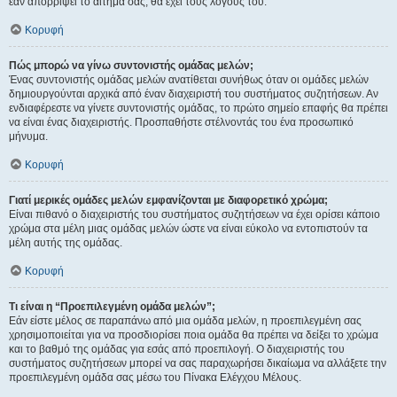
εάν απορρίψει το αίτημα σας, θα έχει τους λόγους του.
Κορυφή
Πώς μπορώ να γίνω συντονιστής ομάδας μελών;
Ένας συντονιστής ομάδας μελών ανατίθεται συνήθως όταν οι ομάδες μελών
δημιουργούνται αρχικά από έναν διαχειριστή του συστήματος συζητήσεων. Αν
ενδιαφέρεστε να γίνετε συντονιστής ομάδας, το πρώτο σημείο επαφής θα πρέπει
να είναι ένας διαχειριστής. Προσπαθήστε στέλνοντάς του ένα προσωπικό
μήνυμα.
Κορυφή
Γιατί μερικές ομάδες μελών εμφανίζονται με διαφορετικό χρώμα;
Είναι πιθανό ο διαχειριστής του συστήματος συζητήσεων να έχει ορίσει κάποιο
χρώμα στα μέλη μιας ομάδας μελών ώστε να είναι εύκολο να εντοπιστούν τα
μέλη αυτής της ομάδας.
Κορυφή
Τι είναι η “Προεπιλεγμένη ομάδα μελών”;
Εάν είστε μέλος σε παραπάνω από μια ομάδα μελών, η προεπιλεγμένη σας
χρησιμοποιείται για να προσδιορίσει ποια ομάδα θα πρέπει να δείξει το χρώμα
και το βαθμό της ομάδας για εσάς από προεπιλογή. Ο διαχειριστής του
συστήματος συζητήσεων μπορεί να σας παραχωρήσει δικαίωμα να αλλάξετε την
προεπιλεγμένη ομάδα σας μέσω του Πίνακα Ελέγχου Μέλους.