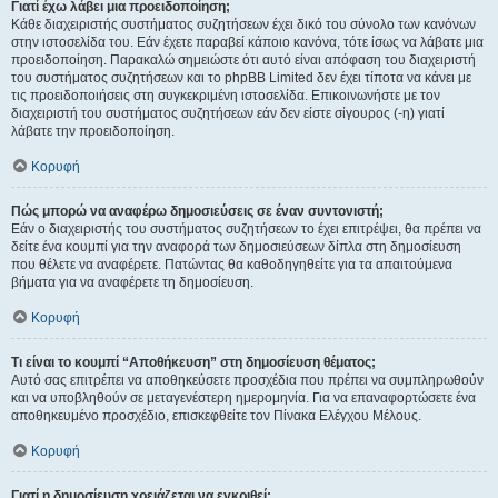
Γιατί έχω λάβει μια προειδοποίηση;
Κάθε διαχειριστής συστήματος συζητήσεων έχει δικό του σύνολο των κανόνων
στην ιστοσελίδα του. Εάν έχετε παραβεί κάποιο κανόνα, τότε ίσως να λάβατε μια
προειδοποίηση. Παρακαλώ σημειώστε ότι αυτό είναι απόφαση του διαχειριστή
του συστήματος συζητήσεων και το phpBB Limited δεν έχει τίποτα να κάνει με
τις προειδοποιήσεις στη συγκεκριμένη ιστοσελίδα. Επικοινωνήστε με τον
διαχειριστή του συστήματος συζητήσεων εάν δεν είστε σίγουρος (-η) γιατί
λάβατε την προειδοποίηση.
Κορυφή
Πώς μπορώ να αναφέρω δημοσιεύσεις σε έναν συντονιστή;
Εάν ο διαχειριστής του συστήματος συζητήσεων το έχει επιτρέψει, θα πρέπει να
δείτε ένα κουμπί για την αναφορά των δημοσιεύσεων δίπλα στη δημοσίευση
που θέλετε να αναφέρετε. Πατώντας θα καθοδηγηθείτε για τα απαιτούμενα
βήματα για να αναφέρετε τη δημοσίευση.
Κορυφή
Τι είναι το κουμπί “Αποθήκευση” στη δημοσίευση θέματος;
Αυτό σας επιτρέπει να αποθηκεύσετε προσχέδια που πρέπει να συμπληρωθούν
και να υποβληθούν σε μεταγενέστερη ημερομηνία. Για να επαναφορτώσετε ένα
αποθηκευμένο προσχέδιο, επισκεφθείτε τον Πίνακα Ελέγχου Μέλους.
Κορυφή
Γιατί η δημοσίευση χρειάζεται να εγκριθεί;