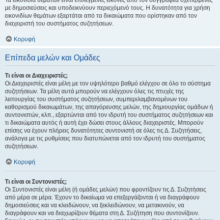
Τα εικονίδια θεμάτων είναι επιλεγμένες εικόνες από τον συγγραφέα σχετιζόμενες
με δημοσιεύσεις και υποδεικνύουν περιεχόμενό τους. Η δυνατότητα για χρήση
εικονιδίων θεμάτων εξαρτάται από τα δικαιώματα που ορίστηκαν από τον
διαχειριστή του συστήματος συζητήσεων.
Κορυφή
Επίπεδα μελών και Ομάδες
Τι είναι οι Διαχειριστές;
Οι Διαχειριστές είναι μέλη με τον υψηλότερο βαθμό ελέγχου σε όλο το σύστημα
συζητήσεων. Τα μέλη αυτά μπορούν να ελέγχουν όλες τις πτυχές της
λειτουργίας του συστήματος συζητήσεων, συμπεριλαμβανομένων του
καθορισμού δικαιωμάτων, της απαγόρευσης μελών, της δημιουργίας ομάδων ή
συντονιστών, κλπ., εξαρτώνται από τον ιδρυτή του συστήματος συζητήσεων και
τι δικαιώματα αυτός ή αυτή έχει δώσει στους άλλους διαχειριστές. Μπορούν
επίσης να έχουν πλήρεις δυνατότητες συντονιστή σε όλες τις Δ. Συζητήσεις,
ανάλογα με τις ρυθμίσεις που διατυπώνεται από τον ιδρυτή του συστήματος
συζητήσεων.
Κορυφή
Τι είναι οι Συντονιστές;
Οι Συντονιστές είναι μέλη (ή ομάδες μελών) που φροντίζουν τις Δ. Συζητήσεις
από μέρα σε μέρα. Έχουν το δικαίωμα να επεξεργάζονται ή να διαγράφουν
δημοσιεύσεις και να κλειδώνουν, να ξεκλειδώνουν, να μετακινούν, να
διαγράφουν και να διαχωρίζουν θέματα στη Δ. Συζήτηση που συντονίζουν.