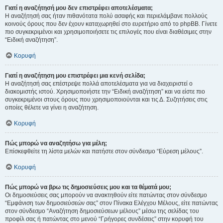
Γιατί η αναζήτησή μου δεν επιστρέφει αποτελέσματα;
Η αναζήτησή σας ήταν πιθανότατα πολύ ασαφής και περιελάμβανε πολλούς
κοινούς όρους που δεν έχουν καταχωρηθεί στο ευρετήριο από το phpBB. Γίνετε
πιο συγκεκριμένοι και χρησιμοποιήσετε τις επιλογές που είναι διαθέσιμες στην
“Ειδική αναζήτηση”.
Κορυφή
Γιατί η αναζήτηση μου επιστρέφει μια κενή σελίδα;
Η αναζήτησή σας επέστρεψε πολλά αποτελέσματα για να διαχειριστεί ο
διακομιστής ιστού. Χρησιμοποιήστε την “Ειδική αναζήτηση” και να είστε πιο
συγκεκριμένοι στους όρους που χρησιμοποιούνται και τις Δ. Συζητήσεις στις
οποίες θέλετε να γίνει η αναζήτηση.
Κορυφή
Πώς μπορώ να αναζητήσω για μέλη;
Επίσκεφθείτε τη λίστα μελών και πατήστε στον σύνδεσμο “Εύρεση μέλους”.
Κορυφή
Πώς μπορώ να βρω τις δημοσιεύσεις μου και τα θέματά μου;
Οι δημοσιεύσεις σας μπορούν να ανακτηθούν είτε πατώντας στον σύνδεσμο
“Εμφάνιση των δημοσιεύσεών σας” στον Πίνακα Ελέγχου Μέλους, είτε πατώντας
στον σύνδεσμο “Αναζήτηση δημοσιεύσεων μέλους” μέσω της σελίδας του
προφίλ σας ή πατώντας στο μενού “Γρήγορες συνδέσεις” στην κορυφή του