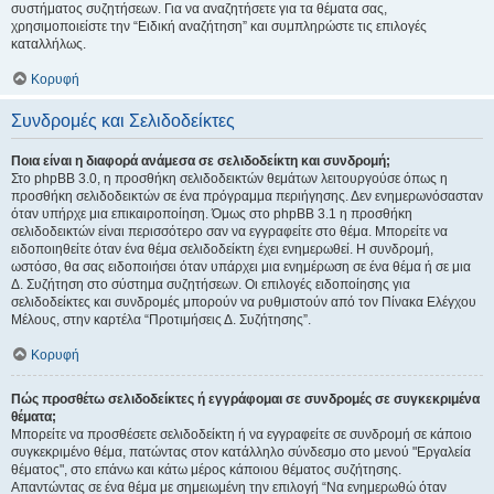
συστήματος συζητήσεων. Για να αναζητήσετε για τα θέματα σας,
χρησιμοποιείστε την “Ειδική αναζήτηση” και συμπληρώστε τις επιλογές
καταλλήλως.
Κορυφή
Συνδρομές και Σελιδοδείκτες
Ποια είναι η διαφορά ανάμεσα σε σελιδοδείκτη και συνδρομή;
Στο phpBB 3.0, η προσθήκη σελιδοδεικτών θεμάτων λειτουργούσε όπως η
προσθήκη σελιδοδεικτών σε ένα πρόγραμμα περιήγησης. Δεν ενημερωνόσασταν
όταν υπήρχε μια επικαιροποίηση. Όμως στο phpBB 3.1 η προσθήκη
σελιδοδεικτών είναι περισσότερο σαν να εγγραφείτε στο θέμα. Μπορείτε να
ειδοποιηθείτε όταν ένα θέμα σελιδοδείκτη έχει ενημερωθεί. Η συνδρομή,
ωστόσο, θα σας ειδοποιήσει όταν υπάρχει μια ενημέρωση σε ένα θέμα ή σε μια
Δ. Συζήτηση στο σύστημα συζητήσεων. Οι επιλογές ειδοποίησης για
σελιδοδείκτες και συνδρομές μπορούν να ρυθμιστούν από τον Πίνακα Ελέγχου
Μέλους, στην καρτέλα “Προτιμήσεις Δ. Συζήτησης”.
Κορυφή
Πώς προσθέτω σελιδοδείκτες ή εγγράφομαι σε συνδρομές σε συγκεκριμένα
θέματα;
Μπορείτε να προσθέσετε σελιδοδείκτη ή να εγγραφείτε σε συνδρομή σε κάποιο
συγκεκριμένο θέμα, πατώντας στον κατάλληλο σύνδεσμο στο μενού "Εργαλεία
θέματος", στο επάνω και κάτω μέρος κάποιου θέματος συζήτησης.
Απαντώντας σε ένα θέμα με σημειωμένη την επιλογή “Να ενημερωθώ όταν