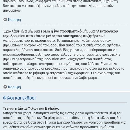
συγκεκριμένο μέλος, αναφέρετε τα μηνύματα στους συντονιστές. Έχουν τη
δυνατότητα να αποτρέψουν ένα μέλος από την αποστολή προσωπικών
μηνυμάτων.
Κορυφή
Έχω λάβει ένα μήνυμα spam ή ένα προσβλητικό μήνυμα ηλεκτρονικού
ταχυδρομείου από κάποιο μέλος του συστήματος συζητήσεων!
Λυπούμαστε που το ακούμε αυτό. Το χαρακτηριστικό λειτουργίας των
μηνυμάτων ηλεκτρονικού ταχυδρομείου αυτού του συστήματος συζητήσεων
συμπεριλαμβάνουν ασφαλιστικές δικλείδες για να προσπαθήσουμε και να
παρακολουθήσουμε μέλη που αποστέλλουν τέτοια μηνύματα, οπότε στείλτε
μήνυμα ηλεκτρονικού ταχυδρομείου στον διαχειριστή του συστήματος
συζητήσεων με πλήρες αντίγραφο του μηνύματος που λάβατε. Είναι πολύ
σημαντικό να υπάρχουν οι κεφαλίδες που περιέχουν τα στοιχεία του μέλους το
οποίο απέστειλε το μήνυμα ηλεκτρονικού ταχυδρομείου. Ο διαχειριστής του
συστήματος συζητήσεων μπορεί στη συνέχεια να λάβει μέτρα.
Κορυφή
Φίλοι και εχθροί
Τι είναι η λίστα Φίλων και Εχθρών;
Μπορείτε να χρησιμοποιήσετε αυτές τις λίστες για να οργανώσετε τα μέλη του
συστήματος συζητήσεων. Τα μέλη που προστίθενται στη λίστα φίλων σας θα
εμφανίζονται σε λίστα στον Πίνακα Ελέγχου Μέλους για γρήγορη πρόσβαση για
να βλέπετε εάν είναι συνδεδεμένοι και να στέλνετε προσωπικά μηνύματα.