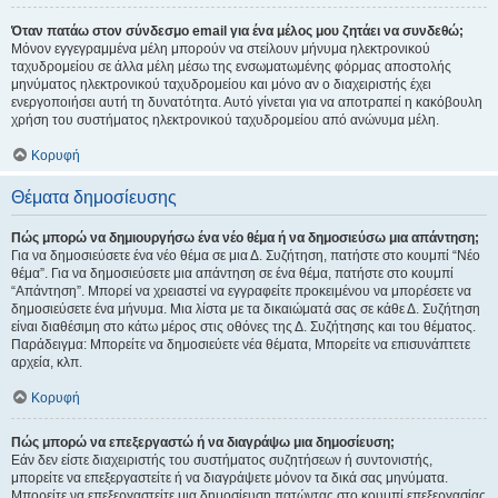
Όταν πατάω στον σύνδεσμο email για ένα μέλος μου ζητάει να συνδεθώ;
Μόνον εγγεγραμμένα μέλη μπορούν να στείλουν μήνυμα ηλεκτρονικού
ταχυδρομείου σε άλλα μέλη μέσω της ενσωματωμένης φόρμας αποστολής
μηνύματος ηλεκτρονικού ταχυδρομείου και μόνο αν ο διαχειριστής έχει
ενεργοποιήσει αυτή τη δυνατότητα. Αυτό γίνεται για να αποτραπεί η κακόβουλη
χρήση του συστήματος ηλεκτρονικού ταχυδρομείου από ανώνυμα μέλη.
Κορυφή
Θέματα δημοσίευσης
Πώς μπορώ να δημιουργήσω ένα νέο θέμα ή να δημοσιεύσω μια απάντηση;
Για να δημοσιεύσετε ένα νέο θέμα σε μια Δ. Συζήτηση, πατήστε στο κουμπί “Νέο
θέμα”. Για να δημοσιεύσετε μια απάντηση σε ένα θέμα, πατήστε στο κουμπί
“Απάντηση”. Μπορεί να χρειαστεί να εγγραφείτε προκειμένου να μπορέσετε να
δημοσιεύσετε ένα μήνυμα. Μια λίστα με τα δικαιώματά σας σε κάθε Δ. Συζήτηση
είναι διαθέσιμη στο κάτω μέρος στις οθόνες της Δ. Συζήτησης και του θέματος.
Παράδειγμα: Μπορείτε να δημοσιεύετε νέα θέματα, Μπορείτε να επισυνάπτετε
αρχεία, κλπ.
Κορυφή
Πώς μπορώ να επεξεργαστώ ή να διαγράψω μια δημοσίευση;
Εάν δεν είστε διαχειριστής του συστήματος συζητήσεων ή συντονιστής,
μπορείτε να επεξεργαστείτε ή να διαγράψετε μόνον τα δικά σας μηνύματα.
Μπορείτε να επεξεργαστείτε μια δημοσίευση πατώντας στο κουμπί επεξεργασίας