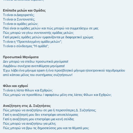
Επίπεδα μελών και Ομάδες
Τι είναι οι Διαχειριστές;
Τι είναι οι Συντονιστές;
Τι είναι οι ομάδες μελών;
Πού είναι οι ομάδες μελών και πώς μπορώ να συμμετάσχω σε μια;
Πώς μπορώ να γίνω συντονιστής ομάδας μελών;
Γιατί μερικές ομάδες μελών εμφανίζονται με διαφορετικό χρώμα;
Τι είναι η “Προεπιλεγμένη ομάδα μελών”;
Τι είναι ο σύνδεσμος "Η ομάδα”;
Προσωπικά Μηνύματα
Δεν μπορώ να στείλω προσωπικά μηνύματα!
Λαμβάνω συνέχεια ανεπιθύμητα μηνύματα!
Έχω λάβει ένα μήνυμα spam ή ένα προσβλητικό μήνυμα ηλεκτρονικού ταχυδρομείου
από κάποιο μέλος του συστήματος συζητήσεων!
Φίλοι και εχθροί
Τι είναι η λίστα Φίλων και Εχθρών;
Πώς μπορώ να προσθέσω / αφαιρέσω μέλη στις λίστες Φίλων και Εχθρών;
Αναζήτηση στις Δ. Συζητήσεις
Πώς μπορώ να αναζητήσω σε μια ή περισσότερες Δ. Συζητήσεις;
Γιατί η αναζήτησή μου δεν επιστρέφει αποτελέσματα;
Γιατί η αναζήτηση μου επιστρέφει μια κενή σελίδα;
Πώς μπορώ να αναζητήσω για μέλη;
Πώς μπορώ να βρω τις δημοσιεύσεις μου και τα θέματά μου;