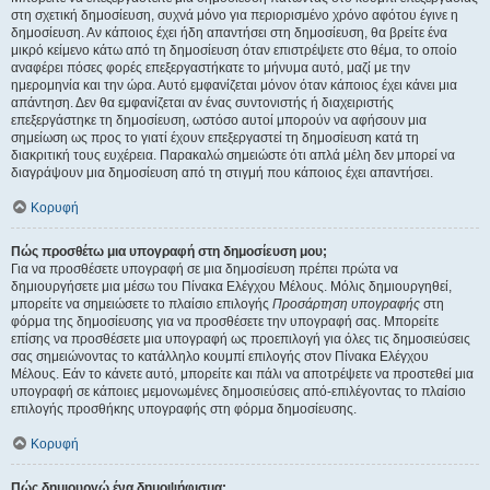
στη σχετική δημοσίευση, συχνά μόνο για περιορισμένο χρόνο αφότου έγινε η
δημοσίευση. Αν κάποιος έχει ήδη απαντήσει στη δημοσίευση, θα βρείτε ένα
μικρό κείμενο κάτω από τη δημοσίευση όταν επιστρέψετε στο θέμα, το οποίο
αναφέρει πόσες φορές επεξεργαστήκατε το μήνυμα αυτό, μαζί με την
ημερομηνία και την ώρα. Αυτό εμφανίζεται μόνον όταν κάποιος έχει κάνει μια
απάντηση. Δεν θα εμφανίζεται αν ένας συντονιστής ή διαχειριστής
επεξεργάστηκε τη δημοσίευση, ωστόσο αυτοί μπορούν να αφήσουν μια
σημείωση ως προς το γιατί έχουν επεξεργαστεί τη δημοσίευση κατά τη
διακριτική τους ευχέρεια. Παρακαλώ σημειώστε ότι απλά μέλη δεν μπορεί να
διαγράψουν μια δημοσίευση από τη στιγμή που κάποιος έχει απαντήσει.
Κορυφή
Πώς προσθέτω μια υπογραφή στη δημοσίευση μου;
Για να προσθέσετε υπογραφή σε μια δημοσίευση πρέπει πρώτα να
δημιουργήσετε μια μέσω του Πίνακα Ελέγχου Μέλους. Μόλις δημιουργηθεί,
μπορείτε να σημειώσετε το πλαίσιο επιλογής
Προσάρτηση υπογραφής
στη
φόρμα της δημοσίευσης για να προσθέσετε την υπογραφή σας. Μπορείτε
επίσης να προσθέσετε μια υπογραφή ως προεπιλογή για όλες τις δημοσιεύσεις
σας σημειώνοντας το κατάλληλο κουμπί επιλογής στον Πίνακα Ελέγχου
Μέλους. Εάν το κάνετε αυτό, μπορείτε και πάλι να αποτρέψετε να προστεθεί μια
υπογραφή σε κάποιες μεμονωμένες δημοσιεύσεις από-επιλέγοντας το πλαίσιο
επιλογής προσθήκης υπογραφής στη φόρμα δημοσίευσης.
Κορυφή
Πώς δημιουργώ ένα δημοψήφισμα;