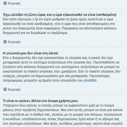
Κορυφή
Έχω αλλάξει τη ζώνη ώρας και η ώρα εξακολουθεί να είναι λανθασμένη!
Εάν είστε σίγουρος (-η) ότι έχετε ρυθμίσει τη ζώνη ώρας σωστά και η ώρα
εξακολουθεί να είναι λανθασμένη, τότε ή ώρα που είναι αποθηκευμένη στο
ρολόι του διακομιστή είναι εσφαλμένη. Παρακαλώ να ειδοποιήσετε κάποιον
διαχειριστή για να διορθώσει το πρόβλημα.
Κορυφή
Η γλώσσα μου δεν είναι στη λίστα!
Είτε ο διαχειριστής δεν έχει εγκαταστήσει τη γλώσσα σας ή κανείς δεν έχει
μεταφράσει αυτό το σύστημα συζητήσεων στη γλώσσα σας. Προσπαθήστε να
ζητήσετε από κάποιον διαχειριστή του συστήματος συζητήσεων αν μπορεί να
εγκαταστήσει το πακέτο γλώσσας που χρειάζεστε. Εάν το πακέτο γλώσσας δεν
υπάρχει, μπορείτε να δημιουργήσετε μια νέα μετάφραση. Περισσότερες
πληροφορίες μπορείτε να βρείτε στην ιστοσελίδα του
phpBB
®.
Κορυφή
Τι είναι οι εικόνες δίπλα στο όνομα χρήστη μου;
Υπάρχουν δύο εικόνες οι οποίες μπορεί να εμφανιστούν μαζί με το όνομα
μέλους στην προβολή δημοσιεύσεων. Μια από αυτές μπορεί να είναι μια εικόνα
που σχετίζεται με το βαθμό σας, γενικώς με τη μορφή των άστρων, τετραγώνων
ή κουκίδων, υποδεικνύοντας πόσες δημοσιεύσεις έχετε κάνει ή το αξίωμα σας
στο σύστημα συζητήσεων. Μια άλλη, συνήθως μεγαλύτερη, εικόνα είναι γνωστή