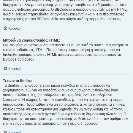
αντικείμενα σε μια δημοσίευση. Η χρήση του BBCode χορηγείται από τον
διαχειριστή, αλλά μπορεί επίσης να απενεργοποιηθεί σε μια δημοσίευση από τη
φόρμα υποβολής μηνύματος. Ο BBCode έχει παρόμοια σύνταξη με την HTML,
αλλά οι εντολές περικλείονται σε αγκύλες [ και ] αντί < και >. Για περισσότερες
πληροφορίες για τον BBCode δείτε τον οδηγό από τη φόρμα δημοσίευσης.
Κορυφή
Μπορώ να χρησιμοποιήσω HTML;
Όχι. Δεν είναι δυνατόν να δημοσιεύσετε HTML σε αυτό το σύστημα συζητήσεων
και να αποδοθεί ως HTML. Περισσότερη μορφοποίηση η οποία μπορεί να
διεξαχθεί χρησιμοποιώντας HTML μπορεί να εφαρμοστεί χρησιμοποιώντας
BBCode αντί αυτού.
Κορυφή
Τι είναι τα Smilies;
Τα Smilies, ή Emoticons, είναι μικρά εικονίδια τα οποία μπορούν να
χρησιμοποιηθούν για να εκφράσουν συναίσθημα χρησιμοποιώντας έναν
σύντομο κώδικα, π.χ. :) υποδηλώνει ευτυχισμένος, ενώ :( υποδηλώνει
λυπημένος. Η πλήρης λίστα των εικονιδίων μπορεί να εμφανιστεί στη φόρμα
δημοσίευσης. Προσπαθήστε να μη χρησιμοποιείτε καταχρηστικώς τα smilies,
καθώς μπορεί να καταστήσουν μια δημοσίευση μη αναγνώσιμη και κάποιος
συντονιστής ίσως να επεξεργαστεί ή να αφαιρέσει τη δημοσίευση ολόκληρη. Ο
διαχειριστής του συστήματος μπορεί επίσης να θέσει ένα όριο στον αριθμό των
smilies που μπορείτε να χρησιμοποιήσετε σε μια δημοσίευση.