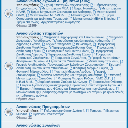
Ανακοινώσεις Σχολών & Τμημάτων (Χίος)
Υπο-συζητήσεις:
Σχολή Επιστημών της Διοίκησης
,
Τμήμα Διοίκησης
Επιχειρήσεων
,
Μεταπτυχιακό MBA
,
Τμήμα Ναυτιλίας
,
Μεταπτυχιακό
ΝΑΜΕ
,
Τμήμα Μηχανικών Οικονομίας και Διοίκησης
,
Μεταπτυχιακό
ΟΔΙΜ
,
Μεταπτυχιακό ΜΕΔΜΟΔΕ
,
Μεταπτυχιακό ΣΔΠΤ
,
Τμήμα
Οικονομικής και Διοίκησης Τουρισμού
,
Μεταπτυχιακό MBA in Shipping
,
Τμήμα Ναυτιλίας - Αρχειοθετημένες Αναρτήσεις
Θέματα:
11989
Ανακοινώσεις Υπηρεσιών
Υπο-συζητήσεις:
Υπηρεσία Πληροφορικής και Επικοινωνιών
,
Υπηρεσία
Διοικητικών Υποθέσεων
,
Αναγνώριση προϋπηρεσίας καθηγητών
,
Δημόσιες Σχέσεις
,
Τεχνική Υπηρεσία
,
Βιβλιοθήκη
,
Περιφερειακή
Διεύθυνση Μυτιλήνης
,
Περιφερειακή Διεύθυνση Χίου
,
Περιφερειακή
Διεύθυνση Σάμου
,
Περιφερειακή Διεύθυνση Ρόδου
,
Περιφερειακή
Διεύθυνση Λήμνου
,
Περιφερειακή Διεύθυνση Σύρου
,
Γραμματεία
Πρυτανικού Συμβουλίου
,
Γραμματεία Συγκλήτου
,
Γραφείο Αντιπρύτανη
Φοιτητικών Θεμάτων & Εξωτερικών Υποθέσεων
,
Διεύθυνση σπουδών
,
Γραφείο Ακαδημαϊκών Προγραμμάτων & Διεθνών Συνεργασιών
,
Κεντρική
Διεύθυνση Οικονομικών Υποθέσεων
,
Φοιτητική Μέριμνα Σάμου
,
Φοιτητική Μέριμνα Χίου
,
Φοιτητική Μέριμνα Λέσβου
,
Γραφείο
Σταδιοδρομίας
,
Μονάδα Καινοτομίας και Επιχειρηματικότητας
,
Επιτροπή
Μεταπτυχιακών Σπουδών
,
Φοιτητική Μέριμνα Ρόδου
,
ΜΟ.ΔΙ.Π
,
Κ.Ε.ΔΙ.ΒΙ.Μ.
,
Συμβουλευτικός Σταθμός Μυτιλήνης
,
Γραφείο Διασύνδεσης
,
Εταιρεία Αξιοποίησης και Διαχείρισης Περιουσίας Πανεπιστημίου Αιγαίου Α.Ε.
,
Επιτροπή Ισότητας των Φύλων και Καταπολέμησης των Διακρίσεων
,
Μονάδα Ισότιμης Πρόσβασης ατόμων με αναπηρία και ατόμων με ή/και ειδικές
εκπαιδευτικές ανάγκες
Θέματα:
2478
Ανακοινώσεις Προγραμμάτων
Υπο-συζητήσεις:
Πολυνησιωτικότητα- Δράση 4
,
Tempus
,
Erasmus
Mundus
,
Πράσινο Πανεπιστήμιο
Θέματα:
22
Ανακοινώσεις Συλλόγων