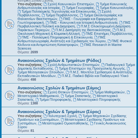
Κεντρική Σελίδα Σχολής
Υπο-συζητήσεις:
Σχολή Κοινωνικών Επιστημών
,
Τμήμα Κοινωνικής
Ανθρωπολογίας και Ιστορίας
,
Τμήμα Γεωγραφίας
,
Τμήμα Κοινωνιολογίας
,
Τμήμα Πολιτισμικής Τεχνολογίας και Επικοινωνίας
,
Σχολή
Περιβάλλοντος
,
Τμήμα Περιβάλλοντος
,
Τμήμα Ωκεανογραφίας και
Θαλασσίων Βιοεπιστημών
,
ΠΜΣ - Γεωγραφία και Εφαρμοσμένη
Γεωπληροφορική
,
ΠΜΣ - Κοινωνική και Ιστορική Ανθρωπολογία
,
ΠΜΣ -
Περιβαλλοντική Πολιτική και Διαχείριση
,
Π.Μ.Σ Ολοκληρωμένη Διαχείριση
Παράκτιων Περιοχών
,
Π.Μ.Σ Διατήρηση της Βιοποικιλότητας
,
Π.Μ.Σ
Οικολογική Μηχανική & Κλιματική Αλλαγή
,
ΠΜΣ Επιστήμες Περιβάλλοντος
,
ΠΜΣ - Πολιτισμική Πληροφορική & Επικοινωνία
,
ΠΜΣ
Ανθρωπογεωγραφία, Ανάπτυξη και Σχεδιασμός του Χώρου
,
ΠΜΣ Φυσικοί
Κίνδυνοι και Αντιμετώπιση Καταστροφών
,
ΠΜΣ Research in Marine
Sciences
Θέματα:
2699
Ανακοινώσεις Σχολών & Τμημάτων (Ρόδος)
Υπο-συζητήσεις:
Σχολή Ανθρωπιστικών Επιστημών
,
Παιδαγωγικό Τμήμα
Δημοτικής Εκπαίδευσης
,
Τμήμα Επιστημών της Προσχολικής Αγωγής
,
Τμήμα Μεσογειακών Σπουδών
,
Π.Μ.Σ. Μοντέλα Σχεδιασμού & Ανάπτυξης
Εκπαιδευτικών Μονάδων
,
Π.Μ.Σ. Παιδικό Βιβλίο και Παιδαγωγικό Υλικό
Θέματα:
498
Ανακοινώσεις Σχολών & Τμημάτων (Σάμος)
Υπο-συζητήσεις:
Σχολή Θετικών Επιστημών
,
Τμήμα Μαθηματικών
,
Μεταπτυχιακό Μαθηματικού
,
Τμήμα Στατιστικής
,
Μεταπτυχιακό
Στατιστικής
,
Τμήμα Πληροφορικής
,
Μεταπτυχιακό Πληροφορικής
Θέματα:
1388
Ανακοινώσεις Σχολών & Τμημάτων (Σύρος)
Υπο-συζητήσεις:
Πολυτεχνική Σχολή
,
Τμήμα Μηχανικών Σχεδίασης
Προϊόντων και Συστημάτων
,
Μεταπτυχιακό Σχεδίασης Προϊόντων και
Συστημάτων
,
Μεταπτυχιακό Ομοιοπαθητικής
,
Γενικές Ανακοινώσεις
Σύρου
Θέματα:
81