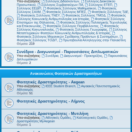
Υπο-συζητήσεις:
Σύλλογος Διδασκόντων
,
Σύλλογος Διοικητικού
Προσωπικού
,
Σύλλογος Συμβασιούχων ΠΑ
,
Σύλλογος ΕΤΕΠ
,
Σύλλογος ΕΕΔΙΠ
,
Φοιτητικός Σύλλογος Μαθηματικού
,
Φοιτητικός
Σύλλογος ΣΑΧΜ
,
Φοιτητικός Σύλλογος ΜΠΕΣ
,
Φοιτητικός Σύλλογος ΤΔΕ
,
Φοιτητικός Σύλλογος ΤΝΕΥ
,
Φοιτητικός Σύλλογος ΤΜΟΔ
,
Φοιτητικός
Σύλλογος Κοινωνικής Ανθρωπολογίας και Ιστορίας
,
Φοιτητικός Σύλλογος
Επιστημών της Θάλασσας
,
Φοιτητικός Σύλλογος Πολιτισμικής Τεχνολογίας
και Επικοινωνίας
,
Φοιτητικός Σύλλογος Περιβάλλοντος
,
Φοιτητικός
Σύλλογος Κοινωνιολογίας
,
Φοιτητικός Σύλλογος Γεωγραφίας
,
Σύλλογος
Μεταπτυχιακών Φοιτητών Κοινωνικής Ανθρωπολογίας & Ιστορίας
,
Φοιτητικός Σύλλογος Μηχανικών Σχεδίασης Προϊόντων & Συστημάτων
,
Φοιτητικός Σύλλογος ΤΟΔΙΤ
,
Πρωτοβουλία Αλληλεγγύης στην Παλαιστίνη
Θέματα:
219
Συνέδρια - Διαγωνισμοί - Παρουσιάσεις Διπλωματικών
Υπο-συζητήσεις:
Συνέδρια
,
Διαγωνισμοί - Προκηρύξεις
,
Παρουσιάσεις
Διπλωματικών
Θέματα:
2
Ανακοινώσεις Φοιτητικών Δραστηριοτήτων
Φοιτητικές Δραστηριότητες - Aegean
Υπο-συζητήσεις:
IEEE Student Branch
,
Αιγαιακός Πανεπιστημιακός
Αθλητισμός
Θέματα:
51
Φοιτητικές Δραστηριότητες - Λήμνος
Φοιτητικές Δραστηριότητες - Μυτιλήνη
Υπο-συζητήσεις:
Αθλητικές Ομάδες
,
Καλλιτεχνικές Ομάδες
,
Δραστηριότητες MyAegean
Θέματα:
1