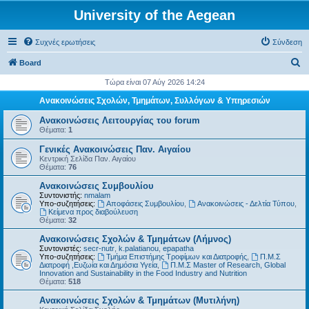
University of the Aegean
Συχνές ερωτήσεις
Σύνδεση
Α
Board
ν
Τώρα είναι 07 Αύγ 2026 14:24
α
Ανακοινώσεις Σχολών, Τμημάτων, Συλλόγων & Υπηρεσιών
ζ
Ανακοινώσεις Λειτουργίας του forum
ή
Θέματα:
1
τ
Γενικές Ανακοινώσεις Παν. Αιγαίου
Κεντρική Σελίδα Παν. Αιγαίου
η
Θέματα:
76
σ
Ανακοινώσεις Συμβουλίου
η
Συντονιστής:
nmalam
Υπο-συζητήσεις:
Αποφάσεις Συμβουλίου
,
Ανακοινώσεις - Δελτία Τύπου
,
Kείμενα προς διαβούλευση
Θέματα:
32
Ανακοινώσεις Σχολών & Τμημάτων (Λήμνος)
Συντονιστές:
secr-nutr
,
k.palatianou
,
epapatha
Υπο-συζητήσεις:
Τμήμα Επιστήμης Τροφίμων και Διατροφής
,
Π.Μ.Σ
Διατροφή ,Ευζωία και Δημόσια Υγεία
,
Π.Μ.Σ Master of Research, Global
Innovation and Sustainability in the Food Industry and Nutrition
Θέματα:
518
Ανακοινώσεις Σχολών & Τμημάτων (Μυτιλήνη)